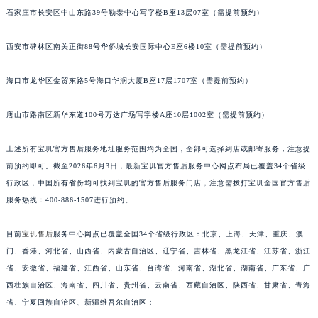
石家庄市长安区中山东路39号勒泰中心写字楼B座13层07室（需提前预约）
安徽省亳州市谯城区魏武大道宝玑售后服务中心（需提前预约）
安徽省池州市贵池区长江路宝玑售后服务中心（需提前预约）
西安市碑林区南关正街88号华侨城长安国际中心E座6楼10室（需提前预约）
安徽省滁州市琅琊区南谯北路宝玑售后服务中心（需提前预约）
安徽省阜阳市颍州区颍州北路宝玑售后服务中心（需提前预约）
海口市龙华区金贸东路5号海口华润大厦B座17层1707室（需提前预约）
安徽省淮北市相山区淮海路宝玑售后服务中心（需提前预约）
安徽省淮南市田家庵区国庆中路宝玑售后服务中心（需提前预约）
唐山市路南区新华东道100号万达广场写字楼A座10层1002室（需提前预约）
安徽省黄山市屯溪区黄山西路宝玑售后服务中心（需提前预约）
上述所有宝玑官方售后服务地址服务范围均为全国，全部可选择到店或邮寄服务，注意提
安徽省六安市金安区解放中路宝玑售后服务中心（需提前预约）
前预约即可。截至2026年6月3日，最新宝玑官方售后服务中心网点布局已覆盖34个省级
安徽省马鞍山市雨山区湖南西路宝玑售后服务中心（需提前预约）
行政区，中国所有省份均可找到宝玑的官方售后服务门店，注意需拨打宝玑全国官方售后
安徽省宿州市埇桥区人民中路宝玑售后服务中心（需提前预约）
服务热线：400-886-1507进行预约。
安徽省铜陵市铜官区石城大道宝玑售后服务中心（需提前预约）
安徽省芜湖市镜湖区中山路步行街宝玑售后服务中心（需提前预约）
目前
宝玑售后
服务中心网点已覆盖全国34个省级行政区：北京、上海、天津、重庆、澳
门、香港、河北省、山西省、内蒙古自治区、辽宁省、吉林省、黑龙江省、江苏省、浙江
安徽省宣城市宣州区叠嶂西路宝玑售后服务中心（需提前预约）
省、安徽省、福建省、江西省、山东省、台湾省、河南省、湖北省、湖南省、广东省、广
福建省龙岩市新罗区九一南路宝玑售后服务中心（需提前预约）
西壮族自治区、海南省、四川省、贵州省、云南省、西藏自治区、陕西省、甘肃省、青海
福建省南平市建阳区人民西路宝玑售后服务中心（需提前预约）
省、宁夏回族自治区、新疆维吾尔自治区；
福建省宁德市蕉城区天湖东路宝玑售后服务中心（需提前预约）