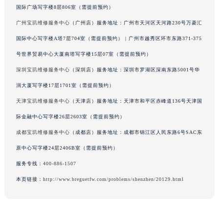
国际广场写字楼8层806室（需提前预约）
广西壮族自治区河池市金城江区金城江街道朝阳路宝玑售后服务中心（需提前预约）
广州宝玑维修服务中心
（广州店）服务地址：广州市天河区天河路230号万菱汇
广西壮族自治区贺州市八步区城东街道灵峰南路宝玑售后服务中心（需提前预约）
广西壮族自治区来宾市兴宾区桂中大道宝玑售后服务中心（需提前预约）
国际中心写字楼A塔7层704室（需提前预约） | 广州市越秀区环市东路371-375
广西壮族自治区柳州市城中区中山中路宝玑售后服务中心（需提前预约）
号世界贸易中心大厦南塔写字楼15层07室（需提前预约）
广西壮族自治区钦州市钦南区金海湾东大街宝玑售后服务中心（需提前预约）
深圳宝玑维修服务中心
（深圳店）服务地址：深圳市罗湖区深南东路5001号华
广西壮族自治区梧州市万秀区龙湖镇高旺路宝玑售后服务中心（需提前预约）
润大厦写字楼17层1701室（需提前预约）
广西壮族自治区玉林市玉州区金玉路宝玑售后服务中心（需提前预约）
天津宝玑维修服务中心
（天津店）服务地址：天津市和平区赤峰道136号天津国
海南省儋州市儋州市那大镇兰洋北路宝玑售后服务中心（需提前预约）
际金融中心写字楼26层2603室（需提前预约）
海南省东方市八所镇解放西路宝玑售后服务中心（需提前预约）
成都宝玑维修服务中心
（成都店）服务地址：成都市锦江区人民东路6号SAC东
海南省琼海市嘉积镇东风路宝玑售后服务中心（需提前预约）
海南省三沙市西沙区西沙群岛永兴岛北京路宝玑售后服务中心（需提前预约）
原中心写字楼24层2406B室（需提前预约）
海南省三亚市吉阳区迎宾路宝玑售后服务中心（需提前预约）
服务专线：
400-886-1507
海南省万宁市万城镇解放路宝玑售后服务中心（需提前预约）
本页链接：
http://www.breguetfw.com/problems/shenzhen/20129.html
海南省文昌市文城镇教育东路宝玑售后服务中心（需提前预约）
海南省五指山市通什镇三月三大道宝玑售后服务中心（需提前预约）
香港特别行政区尖沙咀区油尖旺区广东道宝玑售后服务中心（需提前预约）