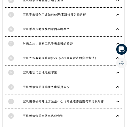
4
宝玑维修保养服务介绍 | 宝玑
湖南省常德市武陵区人民路宝玑售后服务中心（需提前预约）
湖南省郴州市北湖区国庆北路宝玑售后服务中心（需提前预约）
5
宝玑手表磁化了该如何处理|宝玑技师为您讲解
湖南省衡阳市雁峰区解放路宝玑售后服务中心（需提前预约）
6
宝玑手表走时变快的原因有哪些？
湖南省怀化市鹤城区迎丰中路宝玑售后服务中心（需提前预约）
湖南省娄底市娄星区长青街宝玑售后服务中心（需提前预约）
7
时光之旅：探索宝玑手表走时的秘密
湖南省邵阳市双清区东风路宝玑售后服务中心（需提前预约）

湖南省湘潭市雨湖区莲城大道宝玑售后服务中心（需提前预约）
8
宝玑外观有划痕处理技巧（轻松修复爱表的实用方法）

湖南省益阳市赫山区桃花仑路宝玑售后服务中心（需提前预约）
湖南省永州市冷水滩区永州大道与中兴路交叉口宝玑售后服务中心（需提前预约）
9
宝玑电话门店地址在哪里
湖南省岳阳市岳阳楼区东茅岭路宝玑售后服务中心（需提前预约）
湖南省张家界市永定区解放路宝玑售后服务中心（需提前预约）
10
宝玑维修售后保养服务电话是多少
湖南省长沙市芙蓉区建湘路393号世茂环球金融中心写字楼10层1013室宝玑售后服务中心（需提前预约）
湖南省株洲市芦淞区建设南路宝玑售后服务中心（需提前预约）
11
宝玑腕表偷停处理方法是什么（专业维修指南与常见故障排查）
甘肃省白银市白银区北京路宝玑售后服务中心（需提前预约）
12
宝玑维修售后点网点热线查询
甘肃省定西市安定区解放路宝玑售后服务中心（需提前预约）
甘肃省敦煌市沙州镇阳关中路宝玑售后服务中心（需提前预约）