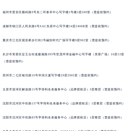
吉林省辽源市龙山区人民大街宝玑售后服务中心（需提前预约）
福州市晋安区横屿路9号东二环泰禾中心写字楼2号楼5层509室（需提前预约）
吉林省梅河口市新华街道梅河大街宝玑售后服务中心（需提前预约）
吉林省四平市铁东区紫气大路与南九经街交汇处宝玑售后服务中心（需提前预约）
成都市锦江区人民东路6号SAC东原中心写字楼24层2406B室（需提前预约）
吉林省松原市宁江区五环大街宝玑售后服务中心（需提前预约）
吉林省通化市东昌区环通乡江南大街宝玑售后服务中心（需提前预约）
重庆市江北区观音桥步行街2号融恒时代广场写字楼9层902室（需提前预约）
吉林省延边市延吉市解放路宝玑售后服务中心（需提前预约）
长沙市芙蓉区定王台街道建湘路393号世茂环球金融中心写字楼（芙蓉广场）10层13室
辽宁省鞍山市铁东区站前街宝玑售后服务中心（需提前预约）
（需提前预约）
辽宁省本溪市平山区胜利路宝玑售后服务中心（需提前预约）
辽宁省朝阳市双塔区新华路宝玑售后服务中心（需提前预约）
郑州市二七区铭功路10号华润大厦写字楼29层2905室（需提前预约）
辽宁省丹东市振兴区七经街宝玑售后服务中心（需提前预约）
辽宁省抚顺市新抚区东一路宝玑售后服务中心（需提前预约）
太原市迎泽区解放路15号亨得利名表服务中心（品牌授权店）3层整层（需提前预约）
辽宁省阜新市海州区解放大街宝玑售后服务中心（需提前预约）
沈阳市沈河区中街路137号亨得利名表服务中心（品牌授权店）1层整层（需提前预约）
辽宁省葫芦岛市连山区中央路宝玑售后服务中心（需提前预约）
辽宁省锦州市古塔区中央大街宝玑售后服务中心（需提前预约）
沈阳市沈河区中街路83号亨得利名表服务中心（品牌授权店）1层整层（需提前预约）
辽宁省辽阳市白塔区新运大街宝玑售后服务中心（需提前预约）
辽宁省盘锦市兴隆台区石油大街宝玑售后服务中心（需提前预约）