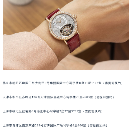
福州市鼓楼区五四路128-1号恒力城写字楼15层03室（需提前预约）
成都市锦江区人民东路6号SAC东原中心写字楼24层2406B室（需提前预约）
重庆市江北区观音桥步行街2号融恒时代广场写字楼9层902室（需提前预约）
长沙市芙蓉区定王台街道建湘路393号世茂环球金融中心写字楼（芙蓉广场）10层13室（需提前预约）
郑州市二七区铭功路10号华润大厦写字楼29层2905室（需提前预约）
太原市迎泽区解放路15号亨得利名表服务中心（品牌授权店）3层整层（需提前预约）
沈阳市沈河区中街路137号亨得利名表服务中心（品牌授权店）1层整层（需提前预约）
沈阳市沈河区中街路83号亨得利名表服务中心（品牌授权店）1层整层（需提前预约）
乌鲁木齐市天山区红山路26号时代广场（CCMALL）C座17层17-B（需提前预约）
温州市鹿城区锦绣路1067号置信广场10层1015室（需提前预约）
北京市朝阳区建国门外大街甲6号华熙国际中心写字楼D座11层1102室（需提前预约）
哈尔滨市道里区友谊西路600号富力中心T2座写字楼29层03室（需提前预约）
大连市中山区人民路15号国际金融大厦7层G室（需提前预约）
天津市和平区赤峰道136号天津国际金融中心写字楼26层2603室（需提前预约）
佛山市禅城区季华五路57号万科金融中心C座12层1205室（需提前预约）
上海市徐汇区虹桥路3号港汇中心写字楼2座37层3705室（需提前预约）
东莞市东城街道鸿福东路1号民盈国贸中心T1写字楼9层907室（需提前预约）
无锡市梁溪区人民中路139号恒隆广场写字楼1座11层1104室（需提前预约）
上海市黄浦区南京东路299号宏伊国际广场写字楼8层806室（需提前预约）
南通市崇川区工农路57号圆融广场写字楼16层1603室（需提前预约）