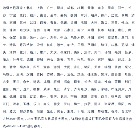
福建省莆田市城厢区霞林街道荔华东大道宝玑售后服务中心（需提前预约）
地级市已覆盖：北京、上海、广州、深圳、成都、杭州、天津、南京、重庆、郑州、长
福建省三明市三元区东乾二路宝玑售后服务中心（需提前预约）
沙、宁波、厦门、福州、南昌、金华、嘉兴、扬州、常州、绍兴、徐州、盐城、泰州、济
南、惠州、苏州、武汉、西安、青岛、无锡、温州、沈阳、大连、海口、三亚、佛山、东
福建省漳州市龙文区步港路宝玑售后服务中心（需提前预约）
莞、珠海、哈尔滨、合肥、昆明、太原、石家庄、南宁、南通、长春、烟台、唐山、廊
江苏省常州市新北区龙锦路1590号现代传媒中心5号楼10层1008室宝玑售后服务中心（需提前预约）
坊、保定、贵阳、泉州、台州、湖州、中山、乌鲁木齐、洛阳、邯郸、秦皇岛、澳门、西
江苏省淮安市清江浦区淮海北路宝玑售后服务中心（需提前预约）
宁、潍坊、呼和浩特、沧州、鞍山、赣州、临沂、岳阳、平顶山、镇江、桂林、芜湖、汕
江苏省连云港市海州区通灌北路宝玑售后服务中心（需提前预约）
头、淄博、兰州、银川、郴州、大庆、张家口、衡阳、焦作、周口、邵阳、亳州、新乡、
江苏省南京市秦淮区中山南路1号南京中心22层22-C1-C3室宝玑售后服务中心（需提前预约）
衡水、牡丹江、德州、聊城、包头、淮安、宜昌、许昌、邢台、宿迁、丽水、蚌埠、上
江苏省宿迁市宿城区西湖路宝玑售后服务中心（需提前预约）
饶、晋中、葫芦岛、四平、宜春、滁州、大同、舟山、绵阳、天水、德阳、承德、绥化、
马鞍山、三明、滨州、黄冈、赤峰、荆州、通化、鸡西、佳木斯、黑河、连云港、阜阳、
江苏省泰州市海陵区永定东路399号置地商务中心东塔（华润万象城）17层1706室宝玑售后服务中心（需提前预约）
吉安、枣庄、永州、清远、揭阳、梧州、渭南、延安、长治、运城、淮南、莆田、荆门、
江苏省徐州市鼓楼区淮海东路29号苏宁广场IFC国际金融中心35层3508室宝玑售后服务中心（需提前预约）
益阳、梅州、达州、榆林、威海、九江、济宁、齐齐哈尔、南阳、常德、呼伦贝尔、丹
江苏省盐城市盐都区世纪大道5号盐城金融城写字楼1号楼16层1604室宝玑售后服务中心（需提前预约）
东、锦州、辽阳、辽源、衢州、安庆、龙岩、宁德、鹰潭、泰安、商丘、驻马店、咸宁、
江苏省扬州市邗江区国展路29号星耀天地写字楼1号楼18层1803室宝玑售后服务中心（需提前预约）
江门、茂名、玉林、乐山、南充、雅安、宝鸡、柳州、拉萨、丽江、张家界、襄阳、株
江苏省镇江市京口区中山东路宝玑售后服务中心（需提前预约）
洲、遵义、鄂尔多斯、阳泉、昆山、黄石、湘潭、十堰、漳州、攀枝花、香港、台北等，
江西省抚州市临川区赣东大道宝玑售后服务中心（需提前预约）
共计360+网点，均有宝玑官方售后服务网点，详细信息需拨打宝玑全国官方售后服务热
线400-886-1507进行咨询。
江西省赣州市章贡区文清路宝玑售后服务中心（需提前预约）
江西省吉安市吉州区井冈山大道宝玑售后服务中心（需提前预约）