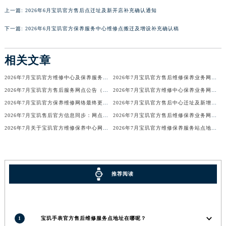
上一篇:
2026年6月宝玑官方售后点迁址及新开店补充确认通知
香港特别行政区金钟区中西区金钟道宝玑售后服务中心（需提前预约）
香港特别行政区九龙区油尖旺区弥敦道宝玑售后服务中心（需提前预约）
下一篇:
2026年6月宝玑官方保养服务中心维修点搬迁及增设补充确认稿
香港特别行政区铜锣湾区湾仔区轩尼诗道宝玑售后服务中心（需提前预约）
河南省安阳市文峰区解放大道宝玑售后服务中心（需提前预约）
相关文章
河南省鹤壁市淇滨区九州路宝玑售后服务中心（需提前预约）
2026年7月宝玑官方维修中心及保养服务中心迁移与增设补充确认文件内容
2026年7月宝玑官方售后维修保养业务网点最终重新配置最终通知确认
河南省济源市沁园街道济水大道宝玑售后服务中心（需提前预约）
2026年7月宝玑官方售后服务网点公告（迁址+新店版）
2026年7月宝玑官方维修中心保养业务网点最新变动补充确认说明
河南省焦作市解放区解放路宝玑售后服务中心（需提前预约）
2026年7月宝玑官方保养维修网络最终更新（含搬迁与新增店面）最终确认终稿
2026年7月宝玑官方售后中心迁址及新增网点一览
河南省开封市鼓楼区中山路宝玑售后服务中心（需提前预约）
2026年7月宝玑售后官方信息同步：网点迁址+新店开业
2026年7月宝玑官方售后维修保养业务网点调整补充方案（迁址新开）文本正式发布
河南省洛阳市西工区中州中路与解放路交叉口宝玑售后服务中心（需提前预约）
2026年7月关于宝玑官方维修保养中心网点搬迁新增的正式文件内容全面公开
2026年7月宝玑官方维修保养服务站点地址变动补充全记录
河南省漯河市源汇区交通路宝玑售后服务中心（需提前预约）
河南省南阳市宛城区范蠡东路与南都路交叉口宝玑售后服务中心（需提前预约）
河南省平顶山市卫东区建设路宝玑售后服务中心（需提前预约）
推荐阅读
河南省濮阳市大华龙区开州路绿城路交叉口宝玑售后服务中心（需提前预约）
河南省三门峡市湖滨区和平路宝玑售后服务中心（需提前预约）
河南省商丘市梁园区神火大道宝玑售后服务中心（需提前预约）
1
宝玑手表官方售后维修服务点地址在哪呢？
河南省新乡市红旗区人民路宝玑售后服务中心（需提前预约）