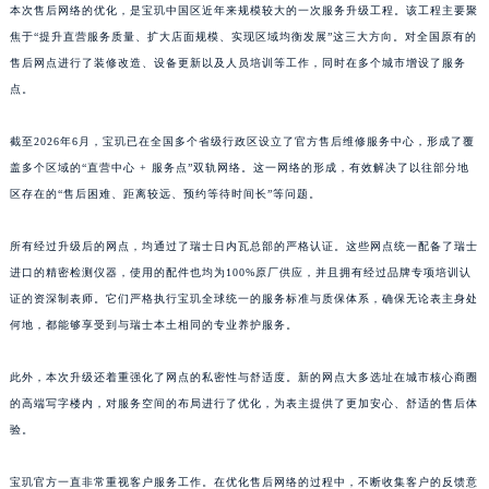
本次售后网络的优化，是宝玑中国区近年来规模较大的一次服务升级工程。该工程主要聚
江西省景德镇市珠山区珠山中路宝玑售后服务中心（需提前预约）
焦于“提升直营服务质量、扩大店面规模、实现区域均衡发展”这三大方向。对全国原有的
江西省九江市浔阳区浔阳路宝玑售后服务中心（需提前预约）
售后网点进行了装修改造、设备更新以及人员培训等工作，同时在多个城市增设了服务
江西省南昌市红谷滩新区红谷中大道998号绿地双子塔（中央广场）A1座办公楼14层1407室宝玑售后服务中心（需提前预约）
点。
江西省萍乡市安源区萍安北大道与康庄路交叉口宝玑售后服务中心（需提前预约）
截至2026年6月，宝玑已在全国多个省级行政区设立了官方售后维修服务中心，形成了覆
江西省上饶市信州区滨江西路宝玑售后服务中心（需提前预约）
盖多个区域的“直营中心 + 服务点”双轨网络。这一网络的形成，有效解决了以往部分地
江西省新余市渝水区北湖西路宝玑售后服务中心（需提前预约）
区存在的“售后困难、距离较远、预约等待时间长”等问题。
江西省宜春市袁州区中山中路宝玑售后服务中心（需提前预约）
江西省鹰潭市月湖区胜利东路宝玑售后服务中心（需提前预约）
所有经过升级后的网点，均通过了瑞士日内瓦总部的严格认证。这些网点统一配备了瑞士
山东省德州市德城区东风中路宝玑售后服务中心（需提前预约）
进口的精密检测仪器，使用的配件也均为100%原厂供应，并且拥有经过品牌专项培训认
山东省东营市东营区济南路宝玑售后服务中心（需提前预约）
证的资深制表师。它们严格执行宝玑全球统一的服务标准与质保体系，确保无论表主身处
何地，都能够享受到与瑞士本土相同的专业养护服务。
山东省济南市历下区经十路11111号华润中心写字楼（万象城）15层1508室宝玑售后服务中心（需提前预约）
山东省济宁市任城区太白楼路宝玑售后服务中心（需提前预约）
此外，本次升级还着重强化了网点的私密性与舒适度。新的网点大多选址在城市核心商圈
山东省莱芜市文化南路8号银座商城名表维修一楼名表维修宝玑售后服务中心（需提前预约）
的高端写字楼内，对服务空间的布局进行了优化，为表主提供了更加安心、舒适的售后体
山东省临沂市兰山区解放路宝玑售后服务中心（需提前预约）
验。
山东省日照市东港区烟台路宝玑售后服务中心（需提前预约）
山东省泰安市泰山区财源街道泰山大街宝玑售后服务中心（需提前预约）
宝玑官方一直非常重视客户服务工作。在优化售后网络的过程中，不断收集客户的反馈意