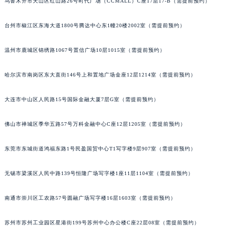
乌鲁木齐市天山区红山路26号时代广场（CCMALL）C座17层17-B（需提前预约）
辽宁省铁岭市银州区南马路宝玑售后服务中心（需提前预约）
辽宁省营口市站前区市府路与渤海大街交叉口宝玑售后服务中心（需提前预约）
台州市椒江区东海大道1800号腾达中心东1幢20楼2002室（需提前预约）
辽宁省沈阳市沈河区中街路137号亨得利名表维修授权店1楼宝玑售后服务中心（需提前预约）
温州市鹿城区锦绣路1067号置信广场10层1015室（需提前预约）
辽宁省沈阳市沈河区中街路83号亨得利名表维修授权店1楼宝玑售后服务中心（需提前预约）
北京市朝阳区建国门外大街甲6号华熙国际中心D座11层1102室宝玑售后服务中心（北京总部）（需提前预约）
哈尔滨市南岗区东大直街146号上和置地广场金座12层1214室（需提前预约）
北京市东城区东长安街1号王府井东方广场W3座6层602室宝玑售后服务中心（需提前预约）
河北省保定市竞秀区朝阳北大街北国先天下宝玑售后服务中心（需提前预约）
大连市中山区人民路15号国际金融大厦7层G室（需提前预约）
内蒙古自治区阿拉善盟市左旗土尔扈特大街宝玑售后服务中心（需提前预约）
佛山市禅城区季华五路57号万科金融中心C座12层1205室（需提前预约）
内蒙古自治区巴彦淖尔市临河区新华街宝玑售后服务中心（需提前预约）
内蒙古自治区包头市青山区幸福路甲3号王府井百货名表维修宝玑售后服务中心（需提前预约）
东莞市东城街道鸿福东路1号民盈国贸中心T1写字楼9层907室（需提前预约）
内蒙古自治区赤峰市红山区哈达街宝玑售后服务中心（需提前预约）
内蒙古自治区鄂尔多斯市东胜区伊金霍洛街宝玑售后服务中心（需提前预约）
无锡市梁溪区人民中路139号恒隆广场写字楼1座11层1104室（需提前预约）
内蒙古自治区呼伦贝尔市海拉尔区中央街宝玑售后服务中心（需提前预约）
内蒙古自治区通辽市科尔沁区明仁大街宝玑售后服务中心（需提前预约）
南通市崇川区工农路57号圆融广场写字楼16层1603室（需提前预约）
内蒙古自治区乌海市海勃湾区人民南路宝玑售后服务中心（需提前预约）
苏州市苏州工业园区星港街199号苏州中心办公楼C座22层08室（需提前预约）
内蒙古自治区乌兰察布市集宁区恩和大街宝玑售后服务中心（需提前预约）