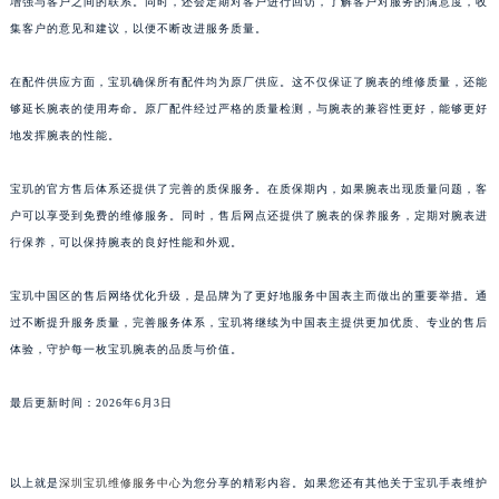
增强与客户之间的联系。同时，还会定期对客户进行回访，了解客户对服务的满意度，收
澳门特别行政区风顺堂区南湾大马路宝玑售后服务中心（需提前预约）
集客户的意见和建议，以便不断改进服务质量。
澳门特别行政区花地玛堂区关闸广场宝玑售后服务中心（需提前预约）
在配件供应方面，宝玑确保所有配件均为原厂供应。这不仅保证了腕表的维修质量，还能
澳门特别行政区花王堂区大三巴商圈宝玑售后服务中心（需提前预约）
够延长腕表的使用寿命。原厂配件经过严格的质量检测，与腕表的兼容性更好，能够更好
澳门特别行政区嘉模堂区官也街宝玑售后服务中心（需提前预约）
地发挥腕表的性能。
澳门省路氹城市金光大道宝玑售后服务中心（需提前预约）
澳门特别行政区望德堂区塔石广场宝玑售后服务中心（需提前预约）
宝玑的官方售后体系还提供了完善的质保服务。在质保期内，如果腕表出现质量问题，客
福建省福州市鼓楼区五四路128-1号恒力城写字楼15层03室宝玑售后服务中心（需提前预约）
户可以享受到免费的维修服务。同时，售后网点还提供了腕表的保养服务，定期对腕表进
福建省厦门市思明区湖滨东路95号万象城华润大厦B座11层1104室宝玑售后服务中心（需提前预约）
行保养，可以保持腕表的良好性能和外观。
广东省潮州市潮安区新风路与潮汕路交汇处宝玑售后服务中心（需提前预约）
宝玑中国区的售后网络优化升级，是品牌为了更好地服务中国表主而做出的重要举措。通
广东省广州市天河区天河路230号万菱汇国际中心A塔7层704室宝玑售后服务中心（需提前预约）
过不断提升服务质量，完善服务体系，宝玑将继续为中国表主提供更加优质、专业的售后
广东省广州市越秀区环市东路371-375号世界贸易中心大厦南塔15层1507室宝玑售后服务中心（需提前预约）
体验，守护每一枚宝玑腕表的品质与价值。
广东省河源市源城区越王大道宝玑售后服务中心（需提前预约）
广东省惠州市惠城区江北文昌一路7号华贸大厦1座30层3005室宝玑售后服务中心（需提前预约）
最后更新时间：2026年6月3日
广东省江门市蓬江区广场西路宝玑售后服务中心（需提前预约）
广东省揭阳市榕城进贤门步行街宝玑售后服务中心（需提前预约）
以上就是
深圳宝玑维修服务中心
为您分享的精彩内容。如果您还有其他关于宝玑手表维护
广东省茂名市电白区水东街道迎宾大道宝玑售后服务中心（需提前预约）