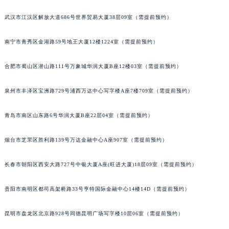
内蒙古自治区锡林郭勒盟市锡林浩特市光明街与额尔敦路交叉口宝玑售后服务中心（需提前预约）
武汉市江汉区解放大道686号世界贸易大厦38层09室（需提前预约）
内蒙古自治区兴安盟市乌兰浩特市兴安大街宝玑售后服务中心（需提前预约）
山西省大同市平城区迎宾街宝玑售后服务中心（需提前预约）
南宁市青秀区金湖路59号地王大厦12楼1224室（需提前预约）
山西省晋城市城区黄华街宝玑售后服务中心（需提前预约）
合肥市蜀山区潜山路111号万象城华润大厦B座12楼03室（需提前预约）
山西省晋中市榆次区顺城街宝玑售后服务中心（需提前预约）
山西省临汾市尧都区解放路宝玑售后服务中心（需提前预约）
泉州市丰泽区宝洲路729号浦西万达中心写字楼A座7楼709室（需提前预约）
山西省吕梁市离石区永宁中路与建设街交叉口宝玑售后服务中心（需提前预约）
山西省朔州市朔城区怡西路与鄯阳西街交汇处宝玑售后服务中心（需提前预约）
青岛市南区山东路6号华润大厦B座22层04室（需提前预约）
山西省忻州市忻府区和平东街与七一南路交叉口宝玑售后服务中心（需提前预约）
山西省阳泉市郊区平阳东街与新城大道交叉口宝玑售后服务中心（需提前预约）
烟台市芝罘区胜利路139号万达金融中心A座907室（需提前预约）
山西省运城市盐湖区河东街宝玑售后服务中心（需提前预约）
长春市朝阳区西安大路727号中银大厦A座(旺进大厦)18层09室（需提前预约）
山西省长治市潞州区英雄中路宝玑售后服务中心（需提前预约）
山西省太原市迎泽区迎泽街道解放路15号亨得利名表维修授权店3楼宝玑售后服务中心（需提前预约）
贵阳市南明区都司高架桥路33号亨特国际金融中心14楼14D（需提前预约）
天津市和平区赤峰道136号天津国际金融中心26层2603室宝玑售后服务中心（需提前预约）
安徽省安庆市迎江区人民路宝玑售后服务中心（需提前预约）
昆明市盘龙区北京路928号同德昆明广场写字楼10层06室（需提前预约）
安徽省蚌埠市蚌山区淮河路宝玑售后服务中心（需提前预约）