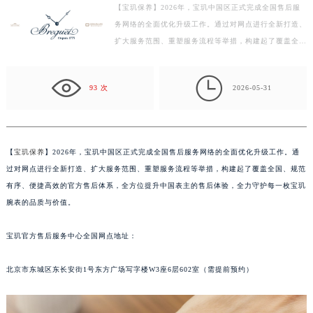
【宝玑保养】2026年，宝玑中国区正式完成全国售后服
徐州市鼓楼区淮海东路29号苏宁广场IFC国际金融中心写字楼35层3508室（需提前预约）
务网络的全面优化升级工作。通过对网点进行全新打造、
扬州市邗江区国展路29号星耀天地写字楼1号楼18层1803室（需提前预约）
扩大服务范围、重塑服务流程等举措，构建起了覆盖全
盐城市盐都区世纪大道5号盐城金融城写字楼1号楼16层1604室（需提前预约）
国、规范有序、便捷高效的官方售后体系，全方位提升中
泰州市海陵区永定东路399号置地商务中心东塔写字楼（华润万象城）17层1706室（需提前预约）
国…

93 次
2026-05-31
宁波市江北区大闸南路500号来福士广场办公楼20层2009室（需提前预约）
杭州市上城区钱江路1366号华润大厦写字楼A座5层503-5室（需提前预约）
金华市金东区东市南街777号金华万达广场写字楼4号楼22层2209室（需提前预约）
绍兴市越城区胜利东路379号世茂天际中心写字楼8层805室（需提前预约）
【
宝玑保养
】2026年，宝玑中国区正式完成全国售后服务网络的全面优化升级工作。通
过对网点进行全新打造、扩大服务范围、重塑服务流程等举措，构建起了覆盖全国、规范
嘉兴市南湖区广益路705号嘉兴世界贸易中心写字楼A座13层1304室（需提前预约）
有序、便捷高效的官方售后体系，全方位提升中国表主的售后体验，全力守护每一枚宝玑
南昌市红谷滩新区红谷中大道998号绿地双子塔（中央广场）A1座办公楼14层07室（需提前预约）
腕表的品质与价值。
济南市历下区经十路11111号华润中心写字楼（万象城）15层1508室（需提前预约）
广州市天河区天河路230号万菱汇国际中心写字楼A塔7层704室（需提前预约）
宝玑官方售后服务中心全国网点地址：
广州市越秀区环市东路371-375号世界贸易中心大厦南塔写字楼15层07室（需提前预约）
深圳市罗湖区深南东路5001号华润大厦写字楼17层1701室（需提前预约）
北京市东城区东长安街1号东方广场写字楼W3座6层602室（需提前预约）
惠州市惠城区江北文昌一路7号华贸大厦写字楼1座30层05室（需提前预约）
厦门市思明区湖滨东路95号华润大厦写字楼B座11层1104室（需提前预约）