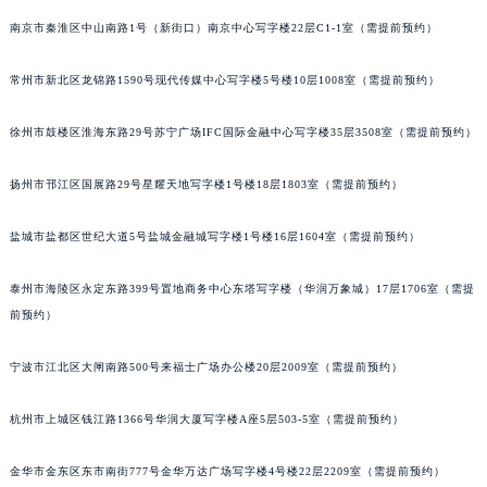
苏州市苏州工业园区星港街199号苏州中心办公楼C座22层08室（需提前预约）
南京市秦淮区中山南路1号（新街口）南京中心写字楼22层C1-1室（需提前预约）
武汉市江汉区解放大道686号世界贸易大厦38层09室（需提前预约）
常州市新北区龙锦路1590号现代传媒中心写字楼5号楼10层1008室（需提前预约）
南宁市青秀区金湖路59号地王大厦12楼1224室（需提前预约）
合肥市蜀山区潜山路111号万象城华润大厦B座12楼03室（需提前预约）
徐州市鼓楼区淮海东路29号苏宁广场IFC国际金融中心写字楼35层3508室（需提前预约）
泉州市丰泽区宝洲路729号浦西万达中心写字楼A座7楼709室（需提前预约）
青岛市南区山东路6号华润大厦B座22层04室（需提前预约）
扬州市邗江区国展路29号星耀天地写字楼1号楼18层1803室（需提前预约）
烟台市芝罘区胜利路139号万达金融中心A座907室（需提前预约）
长春市朝阳区西安大路727号中银大厦A座(旺进大厦)18层09室（需提前预约）
盐城市盐都区世纪大道5号盐城金融城写字楼1号楼16层1604室（需提前预约）
贵阳市南明区都司高架桥路33号亨特国际金融中心14楼14D（需提前预约）
泰州市海陵区永定东路399号置地商务中心东塔写字楼（华润万象城）17层1706室（需提
昆明市盘龙区北京路928号同德昆明广场写字楼10层06室（需提前预约）
前预约）
石家庄市长安区中山东路39号勒泰中心写字楼B座13层07室（需提前预约）
西安市碑林区南关正街88号华侨城长安国际中心E座6楼10室（需提前预约）
宁波市江北区大闸南路500号来福士广场办公楼20层2009室（需提前预约）
海口市龙华区金贸东路5号海口华润大厦B座17层1707室（需提前预约）
唐山市路南区新华东道100号万达广场写字楼A座10层1002室（需提前预约）
杭州市上城区钱江路1366号华润大厦写字楼A座5层503-5室（需提前预约）
台州市椒江区东海大道1800号腾达中心东1幢20楼2002室（需提前预约）
金华市金东区东市南街777号金华万达广场写字楼4号楼22层2209室（需提前预约）
内蒙古自治区呼和浩特市玉泉区大学西街70号华润万象城写字楼（鄂尔多斯大厦）23层2326室（需提前预约）