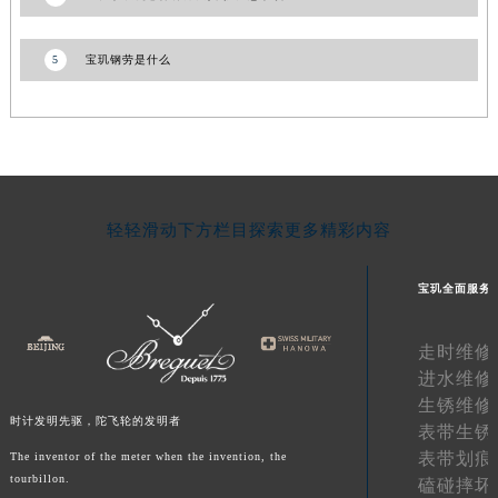
青海省果洛藏族自治州玛沁县团结路宝玑售后服务中心（需提前预约）
青海省海北藏族自治州海晏县将军路宝玑售后服务中心（需提前预约）
5
宝玑钢劳是什么
青海省海东市乐都区滨河路宝玑售后服务中心（需提前预约）
青海省海南藏族自治州共和县青海湖大街宝玑售后服务中心（需提前预约）
青海省海西蒙古族藏族自治州德令哈市柴达木路宝玑售后服务中心（需提前预约）
青海省黄南藏族自治州同仁市德合隆路宝玑售后服务中心（需提前预约）
青海省西宁市城西区海湖新区西关大道宝玑售后服务中心（需提前预约）
轻轻滑动下方栏目探索更多精彩内容
青海省玉树藏族自治州结古镇胜利路宝玑售后服务中心（需提前预约）
陕西省安康市汉滨区金州路宝玑售后服务中心（需提前预约）
宝玑全面服务
陕西省宝鸡市渭滨区经二路宝玑售后服务中心（需提前预约）
陕西省汉中市汉台区北大街宝玑售后服务中心（需提前预约）
走时维修
陕西省商洛市商州区州城街宝玑售后服务中心（需提前预约）
进水维修
陕西省铜川市王益区红旗街宝玑售后服务中心（需提前预约）
生锈维修
时计发明先驱，陀飞轮的发明者
陕西省渭南市临渭区东风大街宝玑售后服务中心（需提前预约）
表带生锈
表带划痕
The inventor of the meter when the invention, the
陕西省咸阳市秦都区沣西新城统一西路与白马河路交汇处宝玑售后服务中心（需提前预约）
tourbillon.
磕碰摔坏
陕西省延安市宝塔区中心街宝玑售后服务中心（需提前预约）