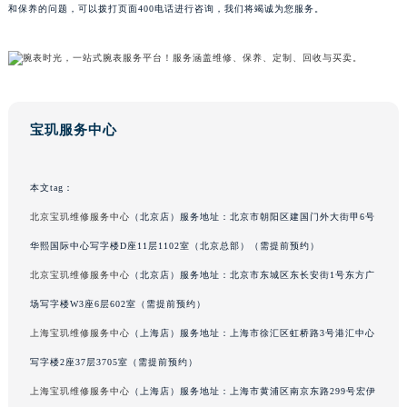
和保养的问题，可以拨打页面400电话进行咨询，我们将竭诚为您服务。
广东省梅州市梅江区金燕大道宝玑售后服务中心（需提前预约）
广东省清远市清城区湖西路宝玑售后服务中心（需提前预约）
广东省汕头市龙湖区长平路宝玑售后服务中心（需提前预约）
广东省汕尾市城区香洲街道园林社区翠园街宝玑售后服务中心（需提前预约）
广东省韶关市武江区芙蓉新区与老城中心交汇处宝玑售后服务中心（需提前预约）
宝玑服务中心
广东省深圳市罗湖区深南东路5001号华润大厦17层1701室宝玑售后服务中心（需提前预约）
广东省阳江市江城区东风一路宝玑售后服务中心（需提前预约）
本文tag：
广东省云浮市云城区金山路宝玑售后服务中心（需提前预约）
北京宝玑维修服务中心
（北京店）服务地址：北京市朝阳区建国门外大街甲6号
广东省湛江市赤坎区观海北路宝玑售后服务中心（需提前预约）
华熙国际中心写字楼D座11层1102室（北京总部）（需提前预约）
广东省肇庆市端州区信安大道与砚都大道交汇处宝玑售后服务中心（需提前预约）
广西壮族自治区百色市右江区中山二路宝玑售后服务中心（需提前预约）
北京宝玑维修服务中心
（北京店）服务地址：北京市东城区东长安街1号东方广
广西壮族自治区北海市海城区北京路宝玑售后服务中心（需提前预约）
场写字楼W3座6层602室（需提前预约）
广西壮族自治区崇左市江州区石景林街道友谊大道与丽川路交汇处宝玑售后服务中心（需提前预约）
上海宝玑维修服务中心
（上海店）服务地址：上海市徐汇区虹桥路3号港汇中心
广西壮族自治区防城港市港口区金花茶大道宝玑售后服务中心（需提前预约）
写字楼2座37层3705室（需提前预约）
广西壮族自治区贵港市港北区港城街道布山大道与仙衣路交叉口宝玑售后服务中心（需提前预约）
上海宝玑维修服务中心
（上海店）服务地址：上海市黄浦区南京东路299号宏伊
广西壮族自治区桂林市秀峰区红岭路宝玑售后服务中心（需提前预约）