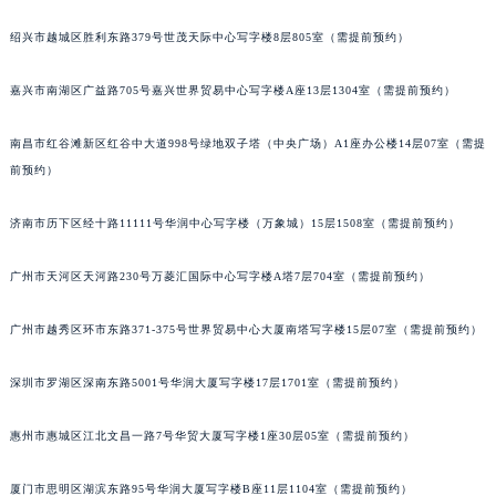
甘肃省兰州市七里河区西津西路16号兰州中心写字楼21层2102室（需提前预约）
绍兴市越城区胜利东路379号世茂天际中心写字楼8层805室（需提前预约）
重庆市解放碑渝中区民权路28号英利国际金融中心写字楼20层01室（需提前预约）
黑龙江省大庆市萨尔图区会战大街宝玑售后服务中心（需提前预约）
嘉兴市南湖区广益路705号嘉兴世界贸易中心写字楼A座13层1304室（需提前预约）
黑龙江省鹤岗市向阳区红军路宝玑售后服务中心（需提前预约）
南昌市红谷滩新区红谷中大道998号绿地双子塔（中央广场）A1座办公楼14层07室（需提
黑龙江省黑河市爱辉区中央街宝玑售后服务中心（需提前预约）
前预约）
黑龙江省鸡西市鸡冠区红军路宝玑售后服务中心（需提前预约）
黑龙江省佳木斯市向阳区长安路宝玑售后服务中心（需提前预约）
济南市历下区经十路11111号华润中心写字楼（万象城）15层1508室（需提前预约）
黑龙江省牡丹江市东安区太平路宝玑售后服务中心（需提前预约）
黑龙江省七台河市桃山区大同街宝玑售后服务中心（需提前预约）
广州市天河区天河路230号万菱汇国际中心写字楼A塔7层704室（需提前预约）
黑龙江省齐齐哈尔市龙沙区龙华路宝玑售后服务中心（需提前预约）
广州市越秀区环市东路371-375号世界贸易中心大厦南塔写字楼15层07室（需提前预约）
黑龙江省双鸭山市尖山区新兴大街宝玑售后服务中心（需提前预约）
黑龙江省绥化市北林区新华街与康庄路交叉口宝玑售后服务中心（需提前预约）
深圳市罗湖区深南东路5001号华润大厦写字楼17层1701室（需提前预约）
黑龙江省伊春市伊美区通河路宝玑售后服务中心（需提前预约）
吉林省白城市洮北区明仁南街宝玑售后服务中心（需提前预约）
惠州市惠城区江北文昌一路7号华贸大厦写字楼1座30层05室（需提前预约）
吉林省白山市浑江区浑江大街宝玑售后服务中心（需提前预约）
吉林省吉林市船营区河南街宝玑售后服务中心（需提前预约）
厦门市思明区湖滨东路95号华润大厦写字楼B座11层1104室（需提前预约）