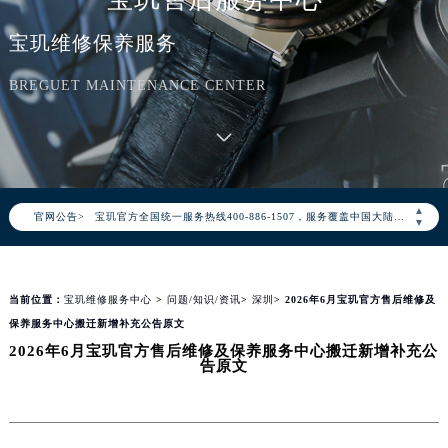
宝玑维修保养服务
BREGUET MAINTENANCE CENTER
2026年8月宝玑中国区售后服务网络优化升级公告
2026年8月宝玑全国官方售后客户服务热线：400-886-1507
▲
官网公告>
宝玑官方全国统一服务热线400-886-1507，服务覆盖中国大陆、香港、澳门、台湾全部区域（非大陆需加拨“+86”）
▼
2026年8月宝玑售后服务中心最新网点地址：
北京市朝阳区建国门外大街甲6号华熙国际中心写字楼D座11层1102室（北京总部）（需提前预约）
当前位置：
宝玑维修服务中心
>
问题/知识/资讯
>
深圳
> 2026年6月宝玑官方售后维修及
北京市东城区东长安街1号东方广场写字楼W3座6层602室（需提前预约）
保养服务中心搬迁新增补充公告原文
天津市和平区赤峰道136号天津国际金融中心写字楼26层2603室（需提前预约）
2026年6月宝玑官方售后维修及保养服务中心搬迁新增补充公
上海市徐汇区虹桥路3号港汇中心写字楼2座37层3705室（需提前预约）
告原文
上海市黄浦区南京东路299号宏伊国际广场写字楼8层806室（需提前预约）
南京市秦淮区中山南路1号（新街口）南京中心写字楼22层C1-1室（需提前预约）
常州市新北区龙锦路1590号现代传媒中心写字楼5号楼10层1008室（需提前预约）