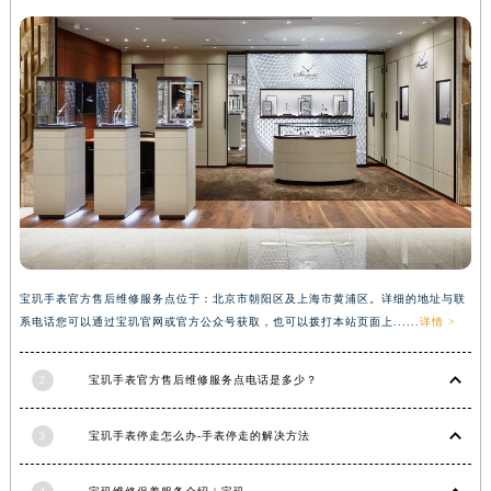
河南省信阳市浉河区东方红大道宝玑售后服务中心（需提前预约）
河南省许昌市魏都区建安大道与八龙路交叉口宝玑售后服务中心（需提前预约）
河南省郑州市二七区民主路10号华润大厦29层2905室宝玑售后服务中心（需提前预约）
河南省周口市川汇区七一路宝玑售后服务中心（需提前预约）
河南省驻马店市驿城区乐山大道与置地大道交叉口宝玑售后服务中心（需提前预约）
湖北省鄂州市鄂城区文星大道宝玑售后服务中心（需提前预约）
湖北省黄冈市黄州区赤壁大道宝玑售后服务中心（需提前预约）
湖北省黄石市黄石港区武汉路宝玑售后服务中心（需提前预约）
湖北省荆门市东宝中天街步行街宝玑售后服务中心（需提前预约）
宝玑手表官方售后维修服务点位于：北京市朝阳区及上海市黄浦区。详细的地址与联
湖北省荆州市荆州区荆中路宝玑售后服务中心（需提前预约）
系电话您可以通过宝玑官网或官方公众号获取，也可以拨打本站页面上......
详情 >
湖北省十堰市茅箭区人民北路宝玑售后服务中心（需提前预约）
湖北省随州市曾都区青年路宝玑售后服务中心（需提前预约）
2
宝玑手表官方售后维修服务点电话是多少？
湖北省咸宁市咸安区长安大道宝玑售后服务中心（需提前预约）
湖北省襄阳市樊城区长虹路与人民路交叉口宝玑售后服务中心（需提前预约）
3
宝玑手表停走怎么办-手表停走的解决方法
湖北省孝感市孝南区复兴大道宝玑售后服务中心（需提前预约）
湖北省宜昌市西陵区夷陵大道与港窑路宝玑售后服务中心（需提前预约）