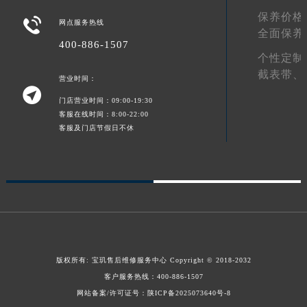
陕西省榆林市榆阳区长兴路宝玑售后服务中心（需提前预约）
保养价格

网点服务热线
全面保养
新疆维吾尔自治区阿克苏市东大街宝玑售后服务中心（需提前预约）
400-886-1507
新疆维吾尔自治区阿拉尔市胜利大道宝玑售后服务中心（需提前预约）
个性定制
新疆维吾尔自治区阿拉山口市友好路宝玑售后服务中心（需提前预约）
截表带、
营业时间：

新疆维吾尔自治区阿勒泰市解放路宝玑售后服务中心（需提前预约）
门店营业时间：09:00-19:30
新疆维吾尔自治区阿图什市光明路宝玑售后服务中心（需提前预约）
客服在线时间：8:00-22:00
客服及门店节假日不休
新疆维吾尔自治区白杨市军垦路宝玑售后服务中心（需提前预约）
新疆维吾尔自治区北屯市团结路宝玑售后服务中心（需提前预约）
新疆维吾尔自治区博乐市博乐市北京路宝玑售后服务中心（需提前预约）
新疆维吾尔自治区昌吉市延安北路宝玑售后服务中心（需提前预约）
新疆维吾尔自治区阜康市博峰路宝玑售后服务中心（需提前预约）
新疆维吾尔自治区哈密市伊州区建国北路宝玑售后服务中心（需提前预约）
新疆维吾尔自治区和田市和田市北京西路宝玑售后服务中心（需提前预约）
版权所有:
宝玑售后维修服务中心
Copyright © 2018-2032
新疆维吾尔自治区胡杨河市胡杨河市胡杨路宝玑售后服务中心（需提前预约）
客户服务热线：
400-886-1507
新疆维吾尔自治区霍尔果斯市亚欧北路宝玑售后服务中心（需提前预约）
网站备案/许可证号：陕ICP备2025073640号-8
新疆维吾尔自治区喀什市解放北路宝玑售后服务中心（需提前预约）