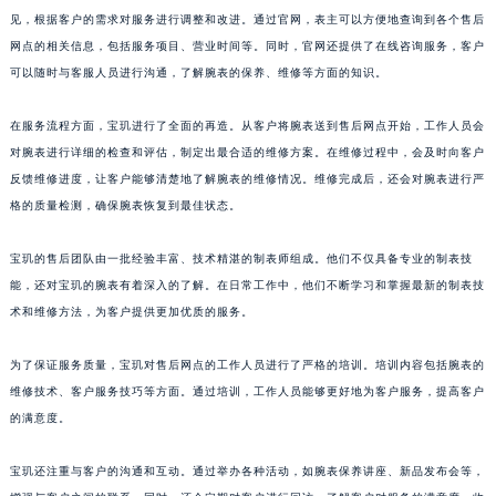
见，根据客户的需求对服务进行调整和改进。通过官网，表主可以方便地查询到各个售后
山东省威海市环翠区新威海路89号振华商厦一楼名表维修宝玑售后服务中心（需提前预约）
网点的相关信息，包括服务项目、营业时间等。同时，官网还提供了在线咨询服务，客户
山东省潍坊市奎文区东风东街宝玑售后服务中心（需提前预约）
可以随时与客服人员进行沟通，了解腕表的保养、维修等方面的知识。
山东省枣庄市滕州市北辛路与善国路交叉口宝玑售后服务中心（需提前预约）
山东省淄博市张店区金晶大道宝玑售后服务中心（需提前预约）
在服务流程方面，宝玑进行了全面的再造。从客户将腕表送到售后网点开始，工作人员会
上海市黄浦区南京东路299号宏伊国际广场写字楼8层806室宝玑售后服务中心（需提前预约）
对腕表进行详细的检查和评估，制定出最合适的维修方案。在维修过程中，会及时向客户
上海市徐汇区虹桥路3号港汇中心2座37层3705室宝玑售后服务中心（需提前预约）
反馈维修进度，让客户能够清楚地了解腕表的维修情况。维修完成后，还会对腕表进行严
格的质量检测，确保腕表恢复到最佳状态。
浙江省杭州市上城区钱江路1366号华润大厦A座5层503-5室宝玑售后服务中心（需提前预约）
浙江省湖州市吴兴区劳动路宝玑售后服务中心（需提前预约）
宝玑的售后团队由一批经验丰富、技术精湛的制表师组成。他们不仅具备专业的制表技
浙江省嘉兴市南湖区广益路705号嘉兴世界贸易中心A座13层1304室宝玑售后服务中心（需提前预约）
能，还对宝玑的腕表有着深入的了解。在日常工作中，他们不断学习和掌握最新的制表技
浙江省金华市金东区东市南街777号金华万达广场4号楼22楼2209室宝玑售后服务中心（需提前预约）
术和维修方法，为客户提供更加优质的服务。
浙江省丽水市莲都区解放街宝玑售后服务中心（需提前预约）
浙江省宁波市江北区大闸南路500号来福士广场办公楼20层2009室宝玑售后服务中心（需提前预约）
为了保证服务质量，宝玑对售后网点的工作人员进行了严格的培训。培训内容包括腕表的
维修技术、客户服务技巧等方面。通过培训，工作人员能够更好地为客户服务，提高客户
浙江省衢州市柯城区上街宝玑售后服务中心（需提前预约）
的满意度。
浙江省绍兴市越城区胜利东路379号世茂天际中心写字楼8层805室宝玑售后服务中心（需提前预约）
浙江省舟山市定海区解放东路宝玑售后服务中心（需提前预约）
宝玑还注重与客户的沟通和互动。通过举办各种活动，如腕表保养讲座、新品发布会等，
澳门特别行政区大堂区议事亭前地（新马路）宝玑售后服务中心（需提前预约）