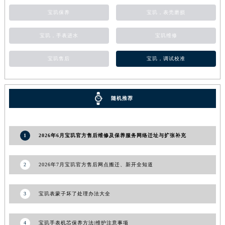
甘肃省合作市人民街宝玑售后服务中心（需提前预约）
宝玑保养
宝玑，表壳磨损
甘肃省嘉峪关市雄关区新华中路宝玑售后服务中心（需提前预约）
宝玑，手表进水
宝玑维修
甘肃省金昌市金川区北京路宝玑售后服务中心（需提前预约）
甘肃省酒泉市肃州区西大街宝玑售后服务中心（需提前预约）
宝玑售后
宝玑，调试校准
甘肃省临夏市城南街道团结路宝玑售后服务中心（需提前预约）
甘肃省陇南市武都区人民路宝玑售后服务中心（需提前预约）
甘肃省平凉市崆峒区西大街宝玑售后服务中心（需提前预约）
随机推荐
甘肃省庆阳市西峰区南大街宝玑售后服务中心（需提前预约）
甘肃省天水市秦州区民主路宝玑售后服务中心（需提前预约）
1
2026年6月宝玑官方售后维修及保养服务网络迁址与扩张补充
甘肃省武威市凉州区迎宾路宝玑售后服务中心（需提前预约）
甘肃省张掖市甘州区民乐北路宝玑售后服务中心（需提前预约）
2
2026年7月宝玑官方售后网点搬迁、新开全知道
宁夏回族自治区固原市原州区文化街宝玑售后服务中心（需提前预约）
宁夏回族自治区石嘴山市大武口区贺兰山路宝玑售后服务中心（需提前预约）
宁夏回族自治区吴忠市利通区开元大道宝玑售后服务中心（需提前预约）
3
宝玑表蒙子坏了处理办法大全
宁夏回族自治区银川市兴庆区新华东路97号新百中心C馆一层C1-18号商铺宝玑售后服务中心（需提前预约）
宁夏回族自治区中卫市沙坡头区鼓楼东街宝玑售后服务中心（需提前预约）
4
宝玑手表机芯保养方法|维护注意事项