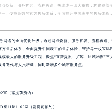
网点焕新、服务扩容、流程再造、热线统一四大举措，构建覆盖
字楼1号楼16层1604室（需提前预约）
务中心东塔写字楼（华润万象城）17层1706室（需提前预约）
统一、便捷高效的官方售后体系，全面提升中国表主的售后体验
场办公楼20层2009室（需提前预约）
写字楼A座5层503-5室（需提前预约）
广场写字楼4号楼22层2209室（需提前预约）
后服务网络的全面优化升级，通过网点焕新、服务扩容、流程再造
际中心写字楼8层805室（需提前预约）
易中心写字楼A座13层1304室（需提前预约）
官方售后体系，全面提升中国表主的售后体验，守护每一枚宝玑
绿地双子塔（中央广场）A1座办公楼14层07室（需提前预约）
规模最大的服务升级工程，聚焦“直营提质、扩容、区域均衡”三
心写字楼（万象城）15层1508室（需提前预约）
设备迭代与人员培训，同时新增多个城市服务点。
际中心写字楼A塔7层704室（需提前预约）
世界贸易中心大厦南塔写字楼15层07室（需提前预约）
厦写字楼17层1701室（需提前预约）
厦写字楼1座30层05室（需提前预约）
02室（需提前预约）
字楼B座11层1104室（需提前预约）
写字楼15层03室（需提前预约）
座11层1102室（需提前预约）
心写字楼24层2406B室（需提前预约）