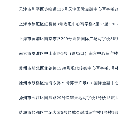
重庆市江北区观音桥步行街2号融恒时
天津市和平区赤峰道136号天津国际金融中心写字楼26
长沙市芙蓉区定王台街道建湘路393
郑州市二七区铭功路10号华润大厦写字
上海市徐汇区虹桥路3号港汇中心写字楼2座37层370
太原市迎泽区解放路15号亨得利名
沈阳市沈河区中街路137号亨得利名
上海市黄浦区南京东路299号宏伊国际广场写字楼8层
沈阳市沈河区中街路83号亨得利名
乌鲁木齐市天山区红山路26号时代广场
南京市秦淮区中山南路1号（新街口）南京中心写字楼2
温州市鹿城区锦绣路1067号置信广场
哈尔滨市道里区友谊西路600号富力中
常州市新北区龙锦路1590号现代传媒中心写字楼5号楼
大连市中山区人民路15号国际金融大
佛山市禅城区季华五路57号万科金融中
徐州市鼓楼区淮海东路29号苏宁广场IFC国际金融中心
东莞市东城街道鸿福东路1号民盈国贸
无锡市梁溪区人民中路139号恒隆广场
扬州市邗江区国展路29号星耀天地写字楼1号楼18层1
南通市崇川区工农路57号圆融广场写字
苏州市苏州工业园区星港街199号苏州
盐城市盐都区世纪大道5号盐城金融城写字楼1号楼16
武汉市江汉区解放大道686号世界贸易