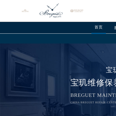
首页
宝
宝玑维修保
BREGUET MAINT
CHINA BREGUET REPAIR CENTE