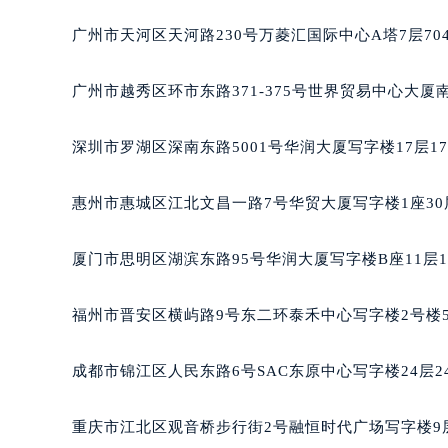
黑龙江省大庆市萨尔图区会战大街宝
广州市天河区天河路230号万菱汇国际中心A塔7层7
黑龙江省鹤岗市向阳区红军路宝玑售
黑龙江省黑河市爱辉区中央街宝玑售
广州市越秀区环市东路371-375号世界贸易中心大厦
黑龙江省鸡西市鸡冠区红军路宝玑售
黑龙江省佳木斯市向阳区长安路宝玑
深圳市罗湖区深南东路5001号华润大厦写字楼17层1
黑龙江省牡丹江市东安区太平路宝玑
黑龙江省七台河市桃山区大同街宝玑
惠州市惠城区江北文昌一路7号华贸大厦写字楼1座30
黑龙江省齐齐哈尔市龙沙区龙华路宝
黑龙江省双鸭山市尖山区新兴大街宝
厦门市思明区湖滨东路95号华润大厦写字楼B座11层1
黑龙江省绥化市北林区新华街与康庄
黑龙江省伊春市伊美区通河路宝玑售
福州市晋安区横屿路9号东二环泰禾中心写字楼2号楼5
吉林省白城市洮北区明仁南街宝玑售
吉林省白山市浑江区浑江大街宝玑售
成都市锦江区人民东路6号SAC东原中心写字楼24层2
吉林省吉林市船营区河南街宝玑售后
吉林省辽源市龙山区人民大街宝玑售
重庆市江北区观音桥步行街2号融恒时代广场写字楼9层
吉林省梅河口市新华街道梅河大街宝