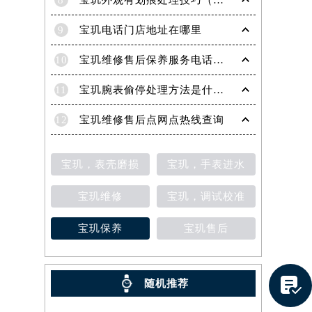
8
宝玑外观有划痕处理技巧（轻松修复爱表的实用方法）
9
宝玑电话门店地址在哪里
10
宝玑维修售后保养服务电话是多少
11
宝玑腕表偷停处理方法是什么（专业维修指南与常见故障排查）
12
宝玑维修售后点网点热线查询
宝玑，表壳磨损
宝玑，手表进水
宝玑维修
宝玑，调试校准
宝玑保养
宝玑售后
提前预约）

随机推荐