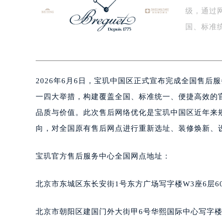
级，通过
盐城市盐都区世纪大道5号盐城金融城写
泰州市海陵区永定东路399号置地商
国、标准
宁波市江北区大闸南路500号来福士广
守…
杭州市上城区钱江路1366号华润大厦
金华市金东区东市南街777号金华万达
2026年6月6日，宝玑中国区正式宣布完成全国售
绍兴市越城区胜利东路379号世茂天
嘉兴市南湖区广益路705号嘉兴世界贸
一四大举措，构建覆盖全国、标准统一、便捷高效的
南昌市红谷滩新区红谷中大道998号
品质与价值。此次售后网络优化是宝玑中国区近年来
济南市历下区经十路11111号华润中
向，对全国原有售后网点进行重新选址、装修焕新、
广州市天河区天河路230号万菱汇国
广州市越秀区环市东路371-375号
宝玑官方售后服务中心全国网点地址：
深圳市罗湖区深南东路5001号华润大
惠州市惠城区江北文昌一路7号华贸大
北京市东城区东长安街1号东方广场写字楼W3座6层6
厦门市思明区湖滨东路95号华润大厦写
福州市鼓楼区五四路128-1号恒力城
北京市朝阳区建国门外大街甲6号华熙国际中心写字楼D
成都市锦江区人民东路6号SAC东原中