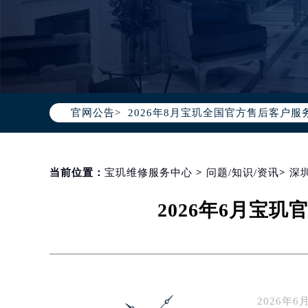
2026年8月宝玑中国区售后服务网络
2026年8月宝玑全国官方售后客户服务热线
官网公告>
宝玑官方全国统一服务热线400-88
2026年8月宝玑售后服务中心最新网
北京市朝阳区建国门外大街甲6号华熙
北京市东城区东长安街1号东方广场写
当前位置：
宝玑维修服务中心
>
问题/知识/资讯
>
深
天津市和平区赤峰道136号天津国际金
2026年6月宝
上海市徐汇区虹桥路3号港汇中心写字楼
上海市黄浦区南京东路299号宏伊国
南京市秦淮区中山南路1号（新街口）
常州市新北区龙锦路1590号现代传媒
徐州市鼓楼区淮海东路29号苏宁广场I
2026
扬州市邗江区国展路29号星耀天地写字