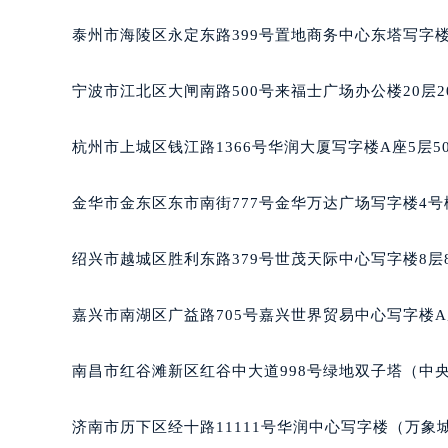
南宁市青秀区金湖路59号地王大厦12
泰州市海陵区永定东路399号置地商务中心东塔写字楼
合肥市蜀山区潜山路111号万象城华润
泉州市丰泽区宝洲路729号浦西万达中
宁波市江北区大闸南路500号来福士广场办公楼20层2
青岛市南区山东路6号华润大厦B座2
烟台市芝罘区胜利路139号万达金融中
杭州市上城区钱江路1366号华润大厦写字楼A座5层5
长春市朝阳区西安大路727号中银大厦
贵阳市南明区都司高架桥路33号亨特
金华市金东区东市南街777号金华万达广场写字楼4号楼
昆明市盘龙区北京路928号同德昆明
石家庄市长安区中山东路39号勒泰中
绍兴市越城区胜利东路379号世茂天际中心写字楼8层
西安市碑林区南关正街88号华侨城长
海口市龙华区金贸东路5号海口华润大厦
嘉兴市南湖区广益路705号嘉兴世界贸易中心写字楼A座
唐山市路南区新华东道100号万达广场
台州市椒江区东海大道1800号腾达中
南昌市红谷滩新区红谷中大道998号绿地双子塔（中央广
内蒙古自治区呼和浩特市玉泉区大学西
甘肃省兰州市七里河区西津西路16号兰
济南市历下区经十路11111号华润中心写字楼（万象城
重庆市解放碑渝中区民权路28号英利