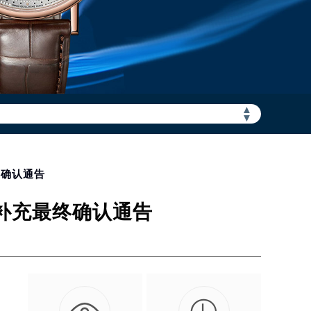
▲
加拨“+86”）
▼
终确认通告
点补充最终确认通告