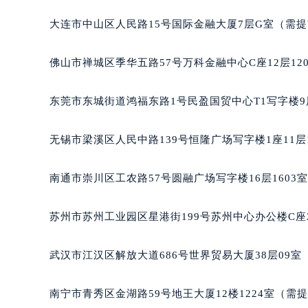
辽宁省沈阳市沈河区中街路137号亨
大连市中山区人民路15号国际金融大厦7层G室（需
辽宁省沈阳市沈河区中街路83号亨
北京市朝阳区建国门外大街甲6号华熙
佛山市禅城区季华五路57号万科金融中心C座12层12
北京市东城区东长安街1号王府井东方
河北省保定市竞秀区朝阳北大街北国
东莞市东城街道鸿福东路1号民盈国贸中心T1写字楼9
内蒙古自治区阿拉善盟市左旗土尔扈
内蒙古自治区巴彦淖尔市临河区新华
无锡市梁溪区人民中路139号恒隆广场写字楼1座11层
内蒙古自治区包头市青山区幸福路甲
内蒙古自治区赤峰市红山区哈达街宝
南通市崇川区工农路57号圆融广场写字楼16层1603
内蒙古自治区鄂尔多斯市东胜区伊金
内蒙古自治区呼伦贝尔市海拉尔区中
苏州市苏州工业园区星港街199号苏州中心办公楼C座
内蒙古自治区通辽市科尔沁区明仁大
内蒙古自治区乌海市海勃湾区人民南
武汉市江汉区解放大道686号世界贸易大厦38层09
内蒙古自治区乌兰察布市集宁区恩和
内蒙古自治区锡林郭勒盟市锡林浩特
南宁市青秀区金湖路59号地王大厦12楼1224室（需
内蒙古自治区兴安盟市乌兰浩特市兴