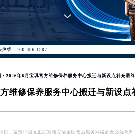
优化升级公告
：400-886-1507
6-1507，服务覆盖中国大陆、香港、澳门、台湾全部区域（非大陆需
点地址：
国际中心写字楼D座11层1102室（北京总部）（需提前预约）
字楼W3座6层602室（需提前预约）
圳
> 2026年6月宝玑官方维修保养服务中心搬迁与新设点补充最
融中心写字楼26层2603室（需提前预约）
玑官方维修保养服务中心搬迁与新设
2座37层3705室（需提前预约）
际广场写字楼8层806室（需提前预约）
南京中心写字楼22层C1-1室（需提前预约）
中心写字楼5号楼10层1008室（需提前预约）
FC国际金融中心写字楼35层3508室（需提前预约）
年6月6日，宝玑中国区正式宣布完成全国售后服务网络的全面优化升
楼1号楼18层1803室（需提前预约）