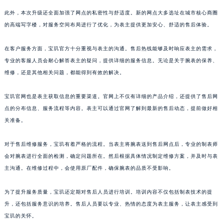
江西省吉安市吉州区井冈山大道宝玑售后服务中心（需提前预约）
此外，本次升级还全面加强了网点的私密性与舒适度。新的网点大多选址在城市核心商圈
江西省景德镇市珠山区珠山中路宝玑售后服务中心（需提前预约）
的高端写字楼，对服务空间布局进行了优化，为表主提供更加安心、舒适的售后体验。
江西省九江市浔阳区浔阳路宝玑售后服务中心（需提前预约）
在客户服务方面，宝玑官方十分重视与表主的沟通。售后热线能够及时响应表主的需求，
江西省南昌市红谷滩新区红谷中大道998号绿地双子塔（中央广场）A1座办公楼14层1407室宝玑售后服务中心（需提前预约）
专业的客服人员会耐心解答表主的疑问，提供详细的服务信息。无论是关于腕表的保养、
江西省萍乡市安源区萍安北大道与康庄路交叉口宝玑售后服务中心（需提前预约）
维修，还是其他相关问题，都能得到有效的解决。
江西省上饶市信州区滨江西路宝玑售后服务中心（需提前预约）
江西省新余市渝水区北湖西路宝玑售后服务中心（需提前预约）
宝玑官网也是表主获取信息的重要渠道。官网上不仅有详细的产品介绍，还提供了售后网
江西省宜春市袁州区中山中路宝玑售后服务中心（需提前预约）
点的分布信息、服务流程等内容。表主可以通过官网了解到最新的售后动态，提前做好相
关准备。
江西省鹰潭市月湖区胜利东路宝玑售后服务中心（需提前预约）
山东省德州市德城区东风中路宝玑售后服务中心（需提前预约）
对于售后维修服务，宝玑有着严格的流程。当表主将腕表送到售后网点后，专业的制表师
山东省东营市东营区济南路宝玑售后服务中心（需提前预约）
会对腕表进行全面的检测，确定问题所在。然后根据具体情况制定维修方案，并及时与表
山东省济南市历下区经十路11111号华润中心写字楼（万象城）15层1508室宝玑售后服务中心（需提前预约）
主沟通。在维修过程中，会使用原厂配件，确保腕表的品质不受影响。
山东省济宁市任城区太白楼路宝玑售后服务中心（需提前预约）
山东省莱芜市文化南路8号银座商城名表维修一楼名表维修宝玑售后服务中心（需提前预约）
为了提升服务质量，宝玑还定期对售后人员进行培训。培训内容不仅包括制表技术的提
升，还包括服务意识的培养。售后人员要以专业、热情的态度为表主服务，让表主感受到
山东省临沂市兰山区解放路宝玑售后服务中心（需提前预约）
宝玑的关怀。
山东省日照市东港区烟台路宝玑售后服务中心（需提前预约）