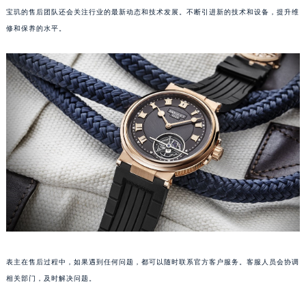
宝玑的售后团队还会关注行业的最新动态和技术发展。不断引进新的技术和设备，提升维
澳门特别行政区大堂区议事亭前地（新马路）宝玑售后服务中心（需提前预约）
修和保养的水平。
澳门特别行政区风顺堂区南湾大马路宝玑售后服务中心（需提前预约）
澳门特别行政区花地玛堂区关闸广场宝玑售后服务中心（需提前预约）
澳门特别行政区花王堂区大三巴商圈宝玑售后服务中心（需提前预约）
澳门特别行政区嘉模堂区官也街宝玑售后服务中心（需提前预约）
澳门省路氹城市金光大道宝玑售后服务中心（需提前预约）
澳门特别行政区望德堂区塔石广场宝玑售后服务中心（需提前预约）
福建省福州市鼓楼区五四路128-1号恒力城写字楼15层03室宝玑售后服务中心（需提前预约）
福建省厦门市思明区湖滨东路95号万象城华润大厦B座11层1104室宝玑售后服务中心（需提前预约）
广东省潮州市潮安区新风路与潮汕路交汇处宝玑售后服务中心（需提前预约）
广东省广州市天河区天河路230号万菱汇国际中心A塔7层704室宝玑售后服务中心（需提前预约）
广东省广州市越秀区环市东路371-375号世界贸易中心大厦南塔15层1507室宝玑售后服务中心（需提前预约）
广东省河源市源城区越王大道宝玑售后服务中心（需提前预约）
表主在售后过程中，如果遇到任何问题，都可以随时联系官方客户服务。客服人员会协调
广东省惠州市惠城区江北文昌一路7号华贸大厦1座30层3005室宝玑售后服务中心（需提前预约）
相关部门，及时解决问题。
广东省江门市蓬江区广场西路宝玑售后服务中心（需提前预约）
广东省揭阳市榕城进贤门步行街宝玑售后服务中心（需提前预约）