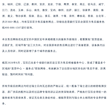
东、锦州、辽阳、辽源、衢州、安庆、龙岩、宁德、鹰潭、泰安、商丘、驻马店、咸宁、
福建省宁德市蕉城区天湖东路宝玑售后服务中心（需提前预约）
江门、茂名、玉林、乐山、南充、雅安、宝鸡、柳州、拉萨、丽江、张家界、襄阳、株
福建省莆田市城厢区霞林街道荔华东大道宝玑售后服务中心（需提前预约）
洲、遵义、鄂尔多斯、阳泉、昆山、黄石、湘潭、十堰、漳州、攀枝花、香港、台北等，
福建省三明市三元区东乾二路宝玑售后服务中心（需提前预约）
共计360+网点，均有宝玑官方售后服务网点，详细信息需拨打宝玑全国官方售后服务热
福建省漳州市龙文区步港路宝玑售后服务中心（需提前预约）
线400-886-1507进行咨询。
江苏省常州市新北区龙锦路1590号现代传媒中心5号楼10层1008室宝玑售后服务中心（需提前预约）
江苏省淮安市清江浦区淮海北路宝玑售后服务中心（需提前预约）
本次售后网络优化是宝玑中国区近年来规模最大的服务升级项目，着重聚焦“直营提效、
店面扩充、区域平衡”这三大方向。对全国原有的售后网点进行了装修更新、设备换代以
江苏省连云港市海州区通灌北路宝玑售后服务中心（需提前预约）
及人员培训，同时还新增了多个城市的服务点。
江苏省南京市秦淮区中山南路1号南京中心22层22-C1-C3室宝玑售后服务中心（需提前预约）
江苏省宿迁市宿城区西湖路宝玑售后服务中心（需提前预约）
截至2026年6月，宝玑已在多个省级行政区设立官方售后维修服务中心，形成了覆盖多个
江苏省泰州市海陵区永定东路399号置地商务中心东塔（华润万象城）17层1706室宝玑售后服务中心（需提前预约）
区域的“直营中心 + 服务点”双轨网络，有效解决了以往部分地区存在的“售后不便、距离
江苏省徐州市鼓楼区淮海东路29号苏宁广场IFC国际金融中心35层3508室宝玑售后服务中心（需提前预约）
较远、预约时间长”等问题。
江苏省盐城市盐都区世纪大道5号盐城金融城写字楼1号楼16层1604室宝玑售后服务中心（需提前预约）
所有升级后的网点均经过瑞士日内瓦总部的严格认证，统一配备了瑞士进口的精密检测仪
江苏省扬州市邗江区国展路29号星耀天地写字楼1号楼18层1803室宝玑售后服务中心（需提前预约）
器、原厂供应的配件以及经过品牌专项培训认证的资深制表师。严格执行宝玑全球统一的
江苏省镇江市京口区中山东路宝玑售后服务中心（需提前预约）
服务标准与质保体系，保证无论表主身处何处，都能享受到与瑞士本土相同的专业养护服
江西省抚州市临川区赣东大道宝玑售后服务中心（需提前预约）
务。
江西省赣州市章贡区文清路宝玑售后服务中心（需提前预约）