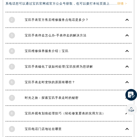
系电话您可以通过宝玑官网或官方公众号获取，也可以拨打本站页面上......
详情 >
湖北省宜昌市西陵区夷陵大道与港窑路宝玑售后服务中心（需提前预约）
湖南省常德市武陵区人民路宝玑售后服务中心（需提前预约）
2
宝玑手表官方售后维修服务点电话是多少？
湖南省郴州市北湖区国庆北路宝玑售后服务中心（需提前预约）
湖南省衡阳市雁峰区解放路宝玑售后服务中心（需提前预约）
3
宝玑手表停走怎么办-手表停走的解决方法
湖南省怀化市鹤城区迎丰中路宝玑售后服务中心（需提前预约）
湖南省娄底市娄星区长青街宝玑售后服务中心（需提前预约）
4
宝玑维修保养服务介绍 | 宝玑
湖南省邵阳市双清区东风路宝玑售后服务中心（需提前预约）
湖南省湘潭市雨湖区莲城大道宝玑售后服务中心（需提前预约）
5
宝玑手表磁化了该如何处理|宝玑技师为您讲解
湖南省益阳市赫山区桃花仑路宝玑售后服务中心（需提前预约）
6
宝玑手表走时变快的原因有哪些？
湖南省永州市冷水滩区永州大道与中兴路交叉口宝玑售后服务中心（需提前预约）
湖南省岳阳市岳阳楼区东茅岭路宝玑售后服务中心（需提前预约）

7
时光之旅：探索宝玑手表走时的秘密
湖南省张家界市永定区解放路宝玑售后服务中心（需提前预约）

湖南省长沙市芙蓉区建湘路393号世茂环球金融中心写字楼10层1013室宝玑售后服务中心（需提前预约）
8
宝玑外观有划痕处理技巧（轻松修复爱表的实用方法）
湖南省株洲市芦淞区建设南路宝玑售后服务中心（需提前预约）
甘肃省白银市白银区北京路宝玑售后服务中心（需提前预约）
9
宝玑电话门店地址在哪里
甘肃省定西市安定区解放路宝玑售后服务中心（需提前预约）