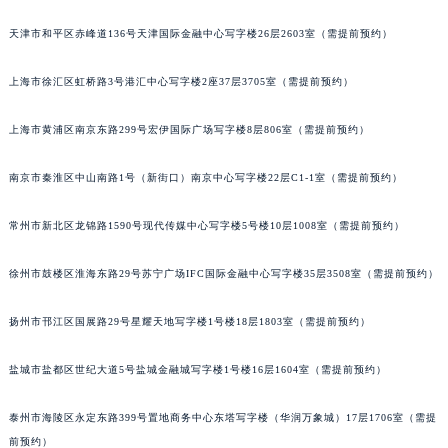
厦门市思明区湖滨东路95号华润大厦写字楼B座11层1104室（需提前预约）
天津市和平区赤峰道136号天津国际金融中心写字楼26层2603室（需提前预约）
福州市鼓楼区五四路128-1号恒力城写字楼15层03室（需提前预约）
成都市锦江区人民东路6号SAC东原中心写字楼24层2406B室（需提前预约）
上海市徐汇区虹桥路3号港汇中心写字楼2座37层3705室（需提前预约）
重庆市江北区观音桥步行街2号融恒时代广场写字楼9层902室（需提前预约）
上海市黄浦区南京东路299号宏伊国际广场写字楼8层806室（需提前预约）
长沙市芙蓉区定王台街道建湘路393号世茂环球金融中心写字楼（芙蓉广场）10层13室（需提前预约）
郑州市二七区铭功路10号华润大厦写字楼29层2905室（需提前预约）
南京市秦淮区中山南路1号（新街口）南京中心写字楼22层C1-1室（需提前预约）
太原市迎泽区解放路15号亨得利名表服务中心（品牌授权店）3层整层（需提前预约）
沈阳市沈河区中街路137号亨得利名表服务中心（品牌授权店）1层整层（需提前预约）
常州市新北区龙锦路1590号现代传媒中心写字楼5号楼10层1008室（需提前预约）
沈阳市沈河区中街路83号亨得利名表服务中心（品牌授权店）1层整层（需提前预约）
乌鲁木齐市天山区红山路26号时代广场（CCMALL）C座17层17-B（需提前预约）
徐州市鼓楼区淮海东路29号苏宁广场IFC国际金融中心写字楼35层3508室（需提前预约）
温州市鹿城区锦绣路1067号置信广场10层1015室（需提前预约）
扬州市邗江区国展路29号星耀天地写字楼1号楼18层1803室（需提前预约）
哈尔滨市道里区友谊西路600号富力中心T2座写字楼29层03室（需提前预约）
大连市中山区人民路15号国际金融大厦7层G室（需提前预约）
盐城市盐都区世纪大道5号盐城金融城写字楼1号楼16层1604室（需提前预约）
佛山市禅城区季华五路57号万科金融中心C座12层1205室（需提前预约）
东莞市东城街道鸿福东路1号民盈国贸中心T1写字楼9层907室（需提前预约）
泰州市海陵区永定东路399号置地商务中心东塔写字楼（华润万象城）17层1706室（需提
无锡市梁溪区人民中路139号恒隆广场写字楼1座11层1104室（需提前预约）
前预约）