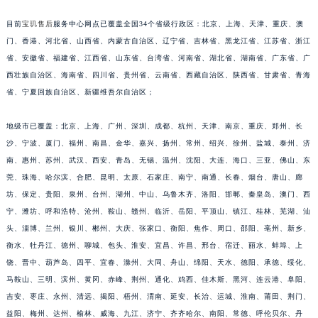
安徽省蚌埠市蚌山区淮河路宝玑售后服务中心（需提前预约）
目前
宝玑售后
服务中心网点已覆盖全国34个省级行政区：北京、上海、天津、重庆、澳
安徽省亳州市谯城区魏武大道宝玑售后服务中心（需提前预约）
门、香港、河北省、山西省、内蒙古自治区、辽宁省、吉林省、黑龙江省、江苏省、浙江
安徽省池州市贵池区长江路宝玑售后服务中心（需提前预约）
省、安徽省、福建省、江西省、山东省、台湾省、河南省、湖北省、湖南省、广东省、广
安徽省滁州市琅琊区南谯北路宝玑售后服务中心（需提前预约）
西壮族自治区、海南省、四川省、贵州省、云南省、西藏自治区、陕西省、甘肃省、青海
省、宁夏回族自治区、新疆维吾尔自治区；
安徽省阜阳市颍州区颍州北路宝玑售后服务中心（需提前预约）
安徽省淮北市相山区淮海路宝玑售后服务中心（需提前预约）
地级市已覆盖：北京、上海、广州、深圳、成都、杭州、天津、南京、重庆、郑州、长
安徽省淮南市田家庵区国庆中路宝玑售后服务中心（需提前预约）
沙、宁波、厦门、福州、南昌、金华、嘉兴、扬州、常州、绍兴、徐州、盐城、泰州、济
安徽省黄山市屯溪区黄山西路宝玑售后服务中心（需提前预约）
南、惠州、苏州、武汉、西安、青岛、无锡、温州、沈阳、大连、海口、三亚、佛山、东
安徽省六安市金安区解放中路宝玑售后服务中心（需提前预约）
莞、珠海、哈尔滨、合肥、昆明、太原、石家庄、南宁、南通、长春、烟台、唐山、廊
安徽省马鞍山市雨山区湖南西路宝玑售后服务中心（需提前预约）
坊、保定、贵阳、泉州、台州、湖州、中山、乌鲁木齐、洛阳、邯郸、秦皇岛、澳门、西
宁、潍坊、呼和浩特、沧州、鞍山、赣州、临沂、岳阳、平顶山、镇江、桂林、芜湖、汕
安徽省宿州市埇桥区人民中路宝玑售后服务中心（需提前预约）
头、淄博、兰州、银川、郴州、大庆、张家口、衡阳、焦作、周口、邵阳、亳州、新乡、
安徽省铜陵市铜官区石城大道宝玑售后服务中心（需提前预约）
衡水、牡丹江、德州、聊城、包头、淮安、宜昌、许昌、邢台、宿迁、丽水、蚌埠、上
安徽省芜湖市镜湖区中山路步行街宝玑售后服务中心（需提前预约）
饶、晋中、葫芦岛、四平、宜春、滁州、大同、舟山、绵阳、天水、德阳、承德、绥化、
安徽省宣城市宣州区叠嶂西路宝玑售后服务中心（需提前预约）
马鞍山、三明、滨州、黄冈、赤峰、荆州、通化、鸡西、佳木斯、黑河、连云港、阜阳、
福建省龙岩市新罗区九一南路宝玑售后服务中心（需提前预约）
吉安、枣庄、永州、清远、揭阳、梧州、渭南、延安、长治、运城、淮南、莆田、荆门、
福建省南平市建阳区人民西路宝玑售后服务中心（需提前预约）
益阳、梅州、达州、榆林、威海、九江、济宁、齐齐哈尔、南阳、常德、呼伦贝尔、丹