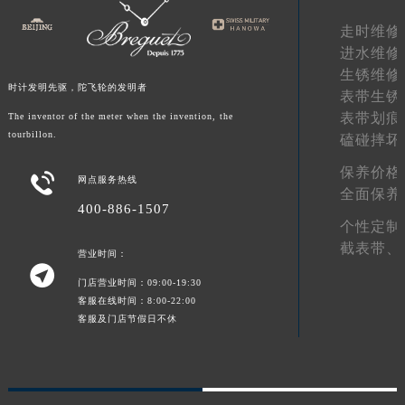
陕西省延安市宝塔区中心街宝玑售后服务中心（需提前预约）
走时维修
陕西省榆林市榆阳区长兴路宝玑售后服务中心（需提前预约）
进水维修
新疆维吾尔自治区阿克苏市东大街宝玑售后服务中心（需提前预约）
生锈维修
时计发明先驱，陀飞轮的发明者
表带生锈
新疆维吾尔自治区阿拉尔市胜利大道宝玑售后服务中心（需提前预约）
表带划痕
The inventor of the meter when the invention, the
新疆维吾尔自治区阿拉山口市友好路宝玑售后服务中心（需提前预约）
tourbillon.
磕碰摔坏
新疆维吾尔自治区阿勒泰市解放路宝玑售后服务中心（需提前预约）
保养价格
新疆维吾尔自治区阿图什市光明路宝玑售后服务中心（需提前预约）

网点服务热线
全面保养
新疆维吾尔自治区白杨市军垦路宝玑售后服务中心（需提前预约）
400-886-1507
新疆维吾尔自治区北屯市团结路宝玑售后服务中心（需提前预约）
个性定制
截表带、
新疆维吾尔自治区博乐市博乐市北京路宝玑售后服务中心（需提前预约）
营业时间：

新疆维吾尔自治区昌吉市延安北路宝玑售后服务中心（需提前预约）
门店营业时间：09:00-19:30
新疆维吾尔自治区阜康市博峰路宝玑售后服务中心（需提前预约）
客服在线时间：8:00-22:00
客服及门店节假日不休
新疆维吾尔自治区哈密市伊州区建国北路宝玑售后服务中心（需提前预约）
新疆维吾尔自治区和田市和田市北京西路宝玑售后服务中心（需提前预约）
新疆维吾尔自治区胡杨河市胡杨河市胡杨路宝玑售后服务中心（需提前预约）
新疆维吾尔自治区霍尔果斯市亚欧北路宝玑售后服务中心（需提前预约）