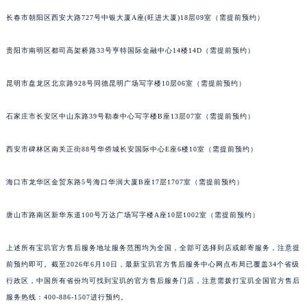
内蒙古自治区乌兰察布市集宁区恩和大街宝玑售后服务中心（需提前预约）
长春市朝阳区西安大路727号中银大厦A座(旺进大厦)18层09室（需提前预约）
内蒙古自治区锡林郭勒盟市锡林浩特市光明街与额尔敦路交叉口宝玑售后服务中心（需提前预约）
贵阳市南明区都司高架桥路33号亨特国际金融中心14楼14D（需提前预约）
内蒙古自治区兴安盟市乌兰浩特市兴安大街宝玑售后服务中心（需提前预约）
山西省大同市平城区迎宾街宝玑售后服务中心（需提前预约）
昆明市盘龙区北京路928号同德昆明广场写字楼10层06室（需提前预约）
山西省晋城市城区黄华街宝玑售后服务中心（需提前预约）
山西省晋中市榆次区顺城街宝玑售后服务中心（需提前预约）
石家庄市长安区中山东路39号勒泰中心写字楼B座13层07室（需提前预约）
山西省临汾市尧都区解放路宝玑售后服务中心（需提前预约）
山西省吕梁市离石区永宁中路与建设街交叉口宝玑售后服务中心（需提前预约）
西安市碑林区南关正街88号华侨城长安国际中心E座6楼10室（需提前预约）
山西省朔州市朔城区怡西路与鄯阳西街交汇处宝玑售后服务中心（需提前预约）
海口市龙华区金贸东路5号海口华润大厦B座17层1707室（需提前预约）
山西省忻州市忻府区和平东街与七一南路交叉口宝玑售后服务中心（需提前预约）
山西省阳泉市郊区平阳东街与新城大道交叉口宝玑售后服务中心（需提前预约）
唐山市路南区新华东道100号万达广场写字楼A座10层1002室（需提前预约）
山西省运城市盐湖区河东街宝玑售后服务中心（需提前预约）
山西省长治市潞州区英雄中路宝玑售后服务中心（需提前预约）
上述所有宝玑官方售后服务地址服务范围均为全国，全部可选择到店或邮寄服务，注意提
山西省太原市迎泽区迎泽街道解放路15号亨得利名表维修授权店3楼宝玑售后服务中心（需提前预约）
前预约即可。截至2026年6月10日，最新宝玑官方售后服务中心网点布局已覆盖34个省级
行政区，中国所有省份均可找到宝玑的官方售后服务门店，注意需拨打宝玑全国官方售后
天津市和平区赤峰道136号天津国际金融中心26层2603室宝玑售后服务中心（需提前预约）
服务热线：400-886-1507进行预约。
安徽省安庆市迎江区人民路宝玑售后服务中心（需提前预约）