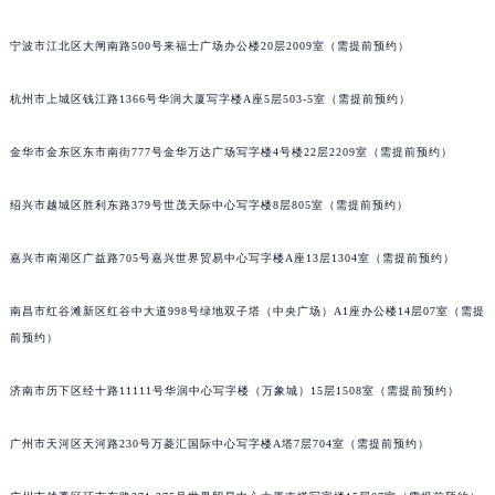
南通市崇川区工农路57号圆融广场写字楼16层1603室（需提前预约）
宁波市江北区大闸南路500号来福士广场办公楼20层2009室（需提前预约）
苏州市苏州工业园区星港街199号苏州中心办公楼C座22层08室（需提前预约）
武汉市江汉区解放大道686号世界贸易大厦38层09室（需提前预约）
杭州市上城区钱江路1366号华润大厦写字楼A座5层503-5室（需提前预约）
南宁市青秀区金湖路59号地王大厦12楼1224室（需提前预约）
合肥市蜀山区潜山路111号万象城华润大厦B座12楼03室（需提前预约）
金华市金东区东市南街777号金华万达广场写字楼4号楼22层2209室（需提前预约）
泉州市丰泽区宝洲路729号浦西万达中心写字楼A座7楼709室（需提前预约）
绍兴市越城区胜利东路379号世茂天际中心写字楼8层805室（需提前预约）
青岛市南区山东路6号华润大厦B座22层04室（需提前预约）
烟台市芝罘区胜利路139号万达金融中心A座907室（需提前预约）
嘉兴市南湖区广益路705号嘉兴世界贸易中心写字楼A座13层1304室（需提前预约）
长春市朝阳区西安大路727号中银大厦A座(旺进大厦)18层09室（需提前预约）
贵阳市南明区都司高架桥路33号亨特国际金融中心14楼14D（需提前预约）
南昌市红谷滩新区红谷中大道998号绿地双子塔（中央广场）A1座办公楼14层07室（需提
昆明市盘龙区北京路928号同德昆明广场写字楼10层06室（需提前预约）
前预约）
石家庄市长安区中山东路39号勒泰中心写字楼B座13层07室（需提前预约）
济南市历下区经十路11111号华润中心写字楼（万象城）15层1508室（需提前预约）
西安市碑林区南关正街88号华侨城长安国际中心E座6楼10室（需提前预约）
海口市龙华区金贸东路5号海口华润大厦B座17层1707室（需提前预约）
广州市天河区天河路230号万菱汇国际中心写字楼A塔7层704室（需提前预约）
唐山市路南区新华东道100号万达广场写字楼A座10层1002室（需提前预约）
台州市椒江区东海大道1800号腾达中心东1幢20楼2002室（需提前预约）