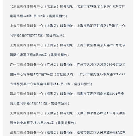
广西壮族自治区桂林市秀峰区红岭路宝玑售后服务中心（需提前预约）
北京宝玑维修服务中心
（北京店）服务地址：北京市东城区东长安街1号东方广
广西壮族自治区河池市金城江区金城江街道朝阳路宝玑售后服务中心（需提前预约）
场写字楼W3座6层602室（需提前预约）
广西壮族自治区贺州市八步区城东街道灵峰南路宝玑售后服务中心（需提前预约）
上海宝玑维修服务中心
（上海店）服务地址：上海市徐汇区虹桥路3号港汇中心
广西壮族自治区来宾市兴宾区桂中大道宝玑售后服务中心（需提前预约）
写字楼2座37层3705室（需提前预约）
广西壮族自治区柳州市城中区中山中路宝玑售后服务中心（需提前预约）
上海宝玑维修服务中心
（上海店）服务地址：上海市黄浦区南京东路299号宏伊
广西壮族自治区钦州市钦南区金海湾东大街宝玑售后服务中心（需提前预约）
国际广场写字楼8层806室（需提前预约）
广西壮族自治区梧州市万秀区龙湖镇高旺路宝玑售后服务中心（需提前预约）
广州宝玑维修服务中心
（广州店）服务地址：广州市天河区天河路230号万菱汇
广西壮族自治区玉林市玉州区金玉路宝玑售后服务中心（需提前预约）
海南省儋州市儋州市那大镇兰洋北路宝玑售后服务中心（需提前预约）
国际中心写字楼A塔7层704室（需提前预约） | 广州市越秀区环市东路371-375
海南省东方市八所镇解放西路宝玑售后服务中心（需提前预约）
号世界贸易中心大厦南塔写字楼15层07室（需提前预约）
海南省琼海市嘉积镇东风路宝玑售后服务中心（需提前预约）
深圳宝玑维修服务中心
（深圳店）服务地址：深圳市罗湖区深南东路5001号华
海南省三沙市西沙区西沙群岛永兴岛北京路宝玑售后服务中心（需提前预约）
润大厦写字楼17层1701室（需提前预约）
海南省三亚市吉阳区迎宾路宝玑售后服务中心（需提前预约）
天津宝玑维修服务中心
（天津店）服务地址：天津市和平区赤峰道136号天津国
海南省万宁市万城镇解放路宝玑售后服务中心（需提前预约）
际金融中心写字楼26层2603室（需提前预约）
海南省文昌市文城镇教育东路宝玑售后服务中心（需提前预约）
成都宝玑维修服务中心
（成都店）服务地址：成都市锦江区人民东路6号SAC东
海南省五指山市通什镇三月三大道宝玑售后服务中心（需提前预约）