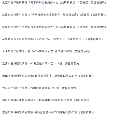
太原市迎泽区解放路15号亨得利名表服务中心（品牌授权店）3层整层（需提前预约）
吉林省吉林市船营区河南街宝玑售后服务中心（需提前预约）
吉林省辽源市龙山区人民大街宝玑售后服务中心（需提前预约）
沈阳市沈河区中街路137号亨得利名表服务中心（品牌授权店）1层整层（需提前预约）
吉林省梅河口市新华街道梅河大街宝玑售后服务中心（需提前预约）
吉林省四平市铁东区紫气大路与南九经街交汇处宝玑售后服务中心（需提前预约）
沈阳市沈河区中街路83号亨得利名表服务中心（品牌授权店）1层整层（需提前预约）
吉林省松原市宁江区五环大街宝玑售后服务中心（需提前预约）
乌鲁木齐市天山区红山路26号时代广场（CCMALL）C座17层17-B（需提前预约）
吉林省通化市东昌区环通乡江南大街宝玑售后服务中心（需提前预约）
吉林省延边市延吉市解放路宝玑售后服务中心（需提前预约）
台州市椒江区东海大道1800号腾达中心东1幢20楼2002室（需提前预约）
辽宁省鞍山市铁东区站前街宝玑售后服务中心（需提前预约）
辽宁省本溪市平山区胜利路宝玑售后服务中心（需提前预约）
温州市鹿城区锦绣路1067号置信广场10层1015室（需提前预约）
辽宁省朝阳市双塔区新华路宝玑售后服务中心（需提前预约）
哈尔滨市南岗区东大直街146号上和置地广场金座12层1214室（需提前预约）
辽宁省丹东市振兴区七经街宝玑售后服务中心（需提前预约）
辽宁省抚顺市新抚区东一路宝玑售后服务中心（需提前预约）
大连市中山区人民路15号国际金融大厦7层G室（需提前预约）
辽宁省阜新市海州区解放大街宝玑售后服务中心（需提前预约）
辽宁省葫芦岛市连山区中央路宝玑售后服务中心（需提前预约）
佛山市禅城区季华五路57号万科金融中心C座12层1205室（需提前预约）
辽宁省锦州市古塔区中央大街宝玑售后服务中心（需提前预约）
辽宁省辽阳市白塔区新运大街宝玑售后服务中心（需提前预约）
东莞市东城街道鸿福东路1号民盈国贸中心T1写字楼9层907室（需提前预约）