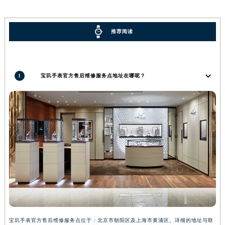
河南省新乡市红旗区人民路宝玑售后服务中心（需提前预约）
河南省信阳市浉河区东方红大道宝玑售后服务中心（需提前预约）
推荐阅读
河南省许昌市魏都区建安大道与八龙路交叉口宝玑售后服务中心（需提前预约）
河南省郑州市二七区民主路10号华润大厦29层2905室宝玑售后服务中心（需提前预约）
河南省周口市川汇区七一路宝玑售后服务中心（需提前预约）
1
宝玑手表官方售后维修服务点地址在哪呢？
河南省驻马店市驿城区乐山大道与置地大道交叉口宝玑售后服务中心（需提前预约）
湖北省鄂州市鄂城区文星大道宝玑售后服务中心（需提前预约）
湖北省黄冈市黄州区赤壁大道宝玑售后服务中心（需提前预约）
湖北省黄石市黄石港区武汉路宝玑售后服务中心（需提前预约）
湖北省荆门市东宝中天街步行街宝玑售后服务中心（需提前预约）
湖北省荆州市荆州区荆中路宝玑售后服务中心（需提前预约）
湖北省十堰市茅箭区人民北路宝玑售后服务中心（需提前预约）
湖北省随州市曾都区青年路宝玑售后服务中心（需提前预约）
湖北省咸宁市咸安区长安大道宝玑售后服务中心（需提前预约）
湖北省襄阳市樊城区长虹路与人民路交叉口宝玑售后服务中心（需提前预约）
宝玑手表官方售后维修服务点位于：北京市朝阳区及上海市黄浦区。详细的地址与联
湖北省孝感市孝南区复兴大道宝玑售后服务中心（需提前预约）