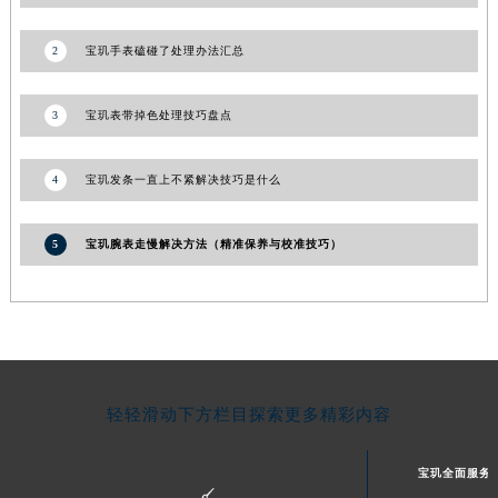
宁夏回族自治区中卫市沙坡头区鼓楼东街宝玑售后服务中心（需提前预约）
2
宝玑手表磕碰了处理办法汇总
青海省果洛藏族自治州玛沁县团结路宝玑售后服务中心（需提前预约）
青海省海北藏族自治州海晏县将军路宝玑售后服务中心（需提前预约）
3
宝玑表带掉色处理技巧盘点
青海省海东市乐都区滨河路宝玑售后服务中心（需提前预约）
青海省海南藏族自治州共和县青海湖大街宝玑售后服务中心（需提前预约）
青海省海西蒙古族藏族自治州德令哈市柴达木路宝玑售后服务中心（需提前预约）
4
宝玑发条一直上不紧解决技巧是什么
青海省黄南藏族自治州同仁市德合隆路宝玑售后服务中心（需提前预约）
青海省西宁市城西区海湖新区西关大道宝玑售后服务中心（需提前预约）
5
宝玑腕表走慢解决方法（精准保养与校准技巧）
青海省玉树藏族自治州结古镇胜利路宝玑售后服务中心（需提前预约）
陕西省安康市汉滨区金州路宝玑售后服务中心（需提前预约）
陕西省宝鸡市渭滨区经二路宝玑售后服务中心（需提前预约）
陕西省汉中市汉台区北大街宝玑售后服务中心（需提前预约）
陕西省商洛市商州区州城街宝玑售后服务中心（需提前预约）
轻轻滑动下方栏目探索更多精彩内容
陕西省铜川市王益区红旗街宝玑售后服务中心（需提前预约）
陕西省渭南市临渭区东风大街宝玑售后服务中心（需提前预约）
宝玑全面服务
陕西省咸阳市秦都区沣西新城统一西路与白马河路交汇处宝玑售后服务中心（需提前预约）