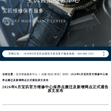
宝玑维修保养服务
BREGUET MAINTENANCE CENTER
2026年8月宝玑中国区售后服务网络优化升级公告
▲
官网公告>
2026年8月宝玑全国官方售后客户服务热线：400-886-1507
▼
宝玑官方全国统一服务热线400-886-1507，服务覆盖中国大陆、香港、澳门、台湾全部区域（非大陆需加拨“+86”）
2026年8月宝玑售后服务中心最新网点地址：
当前位置：
宝玑维修服务中心
>
问题/知识/资讯
>
深圳
> 2026年6月宝玑官方维修中心保
北京市朝阳区建国门外大街甲6号华熙国际中心写字楼D座11层1102室（北京总部）（需提前预约）
养点搬迁及新增网点正式通告原文发布
北京市东城区东长安街1号东方广场写字楼W3座6层602室（需提前预约）
2026年6月宝玑官方维修中心保养点搬迁及新增网点正式通告
天津市和平区赤峰道136号天津国际金融中心写字楼26层2603室（需提前预约）
原文发布
上海市徐汇区虹桥路3号港汇中心写字楼2座37层3705室（需提前预约）
上海市黄浦区南京东路299号宏伊国际广场写字楼8层806室（需提前预约）
南京市秦淮区中山南路1号（新街口）南京中心写字楼22层C1-1室（需提前预约）