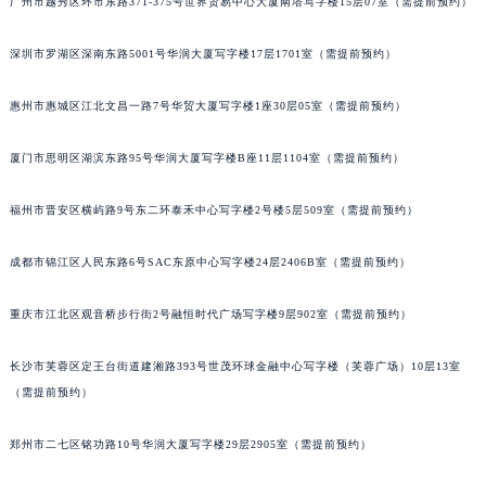
广州市越秀区环市东路371-375号世界贸易中心大厦南塔写字楼15层07室（需提前预约）
内蒙古自治区呼和浩特市玉泉区大学西街70号华润万象城写字楼（鄂尔多斯大厦）23层2326室（需提前预约）
甘肃省兰州市七里河区西津西路16号兰州中心写字楼21层2102室（需提前预约）
深圳市罗湖区深南东路5001号华润大厦写字楼17层1701室（需提前预约）
重庆市解放碑渝中区民权路28号英利国际金融中心写字楼20层01室（需提前预约）
惠州市惠城区江北文昌一路7号华贸大厦写字楼1座30层05室（需提前预约）
黑龙江省大庆市萨尔图区会战大街宝玑售后服务中心（需提前预约）
黑龙江省鹤岗市向阳区红军路宝玑售后服务中心（需提前预约）
厦门市思明区湖滨东路95号华润大厦写字楼B座11层1104室（需提前预约）
黑龙江省黑河市爱辉区中央街宝玑售后服务中心（需提前预约）
黑龙江省鸡西市鸡冠区红军路宝玑售后服务中心（需提前预约）
福州市晋安区横屿路9号东二环泰禾中心写字楼2号楼5层509室（需提前预约）
黑龙江省佳木斯市向阳区长安路宝玑售后服务中心（需提前预约）
成都市锦江区人民东路6号SAC东原中心写字楼24层2406B室（需提前预约）
黑龙江省牡丹江市东安区太平路宝玑售后服务中心（需提前预约）
黑龙江省七台河市桃山区大同街宝玑售后服务中心（需提前预约）
重庆市江北区观音桥步行街2号融恒时代广场写字楼9层902室（需提前预约）
黑龙江省齐齐哈尔市龙沙区龙华路宝玑售后服务中心（需提前预约）
黑龙江省双鸭山市尖山区新兴大街宝玑售后服务中心（需提前预约）
长沙市芙蓉区定王台街道建湘路393号世茂环球金融中心写字楼（芙蓉广场）10层13室
黑龙江省绥化市北林区新华街与康庄路交叉口宝玑售后服务中心（需提前预约）
（需提前预约）
黑龙江省伊春市伊美区通河路宝玑售后服务中心（需提前预约）
郑州市二七区铭功路10号华润大厦写字楼29层2905室（需提前预约）
吉林省白城市洮北区明仁南街宝玑售后服务中心（需提前预约）
吉林省白山市浑江区浑江大街宝玑售后服务中心（需提前预约）