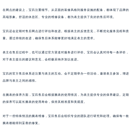
山东省泰安市泰山区财源街道泰山大街宝玑售后服务中心（需提前预约）
在网点的建设上，宝玑注重细节。从店面的装修风格到服务设施的配备，都体现了品牌的
山东省威海市环翠区新威海路89号振华商厦一楼名表维修宝玑售后服务中心（需提前预约）
高端形象。舒适的休息区、专业的维修设备，都为表主提供了良好的售后环境。
山东省潍坊市奎文区东风东街宝玑售后服务中心（需提前预约）
山东省枣庄市滕州市北辛路与善国路交叉口宝玑售后服务中心（需提前预约）
宝玑还会定期对售后网点进行评估和改进。根据表主的反馈意见，不断优化服务流程和质
量。通过持续的改进，确保售后体系能够更好地满足表主的需求。
山东省淄博市张店区金晶大道宝玑售后服务中心（需提前预约）
上海市黄浦区南京东路299号宏伊国际广场写字楼8层806室宝玑售后服务中心（需提前预约）
表主在售后过程中，也可以通过官方渠道对服务进行评价。宝玑会认真对待每一条评价，
上海市徐汇区虹桥路3号港汇中心2座37层3705室宝玑售后服务中心（需提前预约）
对于表主提出的建议和意见，会积极采纳并加以改进。
浙江省杭州市上城区钱江路1366号华润大厦A座5层503-5室宝玑售后服务中心（需提前预约）
浙江省湖州市吴兴区劳动路宝玑售后服务中心（需提前预约）
宝玑的官方售后体系还注重与表主的互动。会不定期举办一些活动，邀请表主参加，增进
浙江省嘉兴市南湖区广益路705号嘉兴世界贸易中心A座13层1304室宝玑售后服务中心（需提前预约）
品牌与表主之间的感情。
浙江省金华市金东区东市南街777号金华万达广场4号楼22楼2209室宝玑售后服务中心（需提前预约）
在腕表的保养方面，宝玑售后会根据腕表的使用情况，为表主提供专业的保养建议。定期
浙江省丽水市莲都区解放街宝玑售后服务中心（需提前预约）
的保养可以延长腕表的使用寿命，保持其精准度和美观度。
浙江省宁波市江北区大闸南路500号来福士广场办公楼20层2009室宝玑售后服务中心（需提前预约）
浙江省衢州市柯城区上街宝玑售后服务中心（需提前预约）
对于一些特殊情况的腕表维修，宝玑售后会组织专业的团队进行研究和处理。确保每一枚
浙江省绍兴市越城区胜利东路379号世茂天际中心写字楼8层805室宝玑售后服务中心（需提前预约）
腕表都能得到妥善的修复。
浙江省舟山市定海区解放东路宝玑售后服务中心（需提前预约）