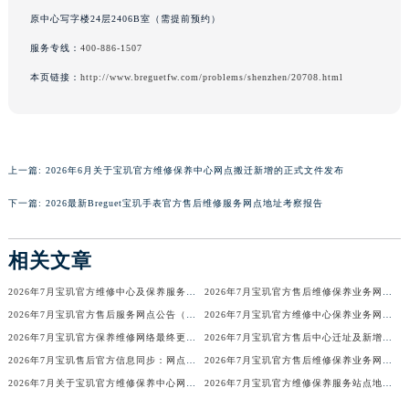
香港特别行政区尖沙咀区油尖旺区广东道宝玑售后服务中心（需提前预约）
原中心写字楼24层2406B室（需提前预约）
香港特别行政区金钟区中西区金钟道宝玑售后服务中心（需提前预约）
服务专线：
400-886-1507
香港特别行政区九龙区油尖旺区弥敦道宝玑售后服务中心（需提前预约）
本页链接：
http://www.breguetfw.com/problems/shenzhen/20708.html
香港特别行政区铜锣湾区湾仔区轩尼诗道宝玑售后服务中心（需提前预约）
河南省安阳市文峰区解放大道宝玑售后服务中心（需提前预约）
河南省鹤壁市淇滨区九州路宝玑售后服务中心（需提前预约）
上一篇:
2026年6月关于宝玑官方维修保养中心网点搬迁新增的正式文件发布
河南省济源市沁园街道济水大道宝玑售后服务中心（需提前预约）
河南省焦作市解放区解放路宝玑售后服务中心（需提前预约）
下一篇:
2026最新Breguet宝玑手表官方售后维修服务网点地址考察报告
河南省开封市鼓楼区中山路宝玑售后服务中心（需提前预约）
河南省洛阳市西工区中州中路与解放路交叉口宝玑售后服务中心（需提前预约）
相关文章
河南省漯河市源汇区交通路宝玑售后服务中心（需提前预约）
2026年7月宝玑官方维修中心及保养服务中心迁移与增设补充确认文件内容
2026年7月宝玑官方售后维修保养业务网点最终重新配置最终通知确认
河南省南阳市宛城区范蠡东路与南都路交叉口宝玑售后服务中心（需提前预约）
2026年7月宝玑官方售后服务网点公告（迁址+新店版）
2026年7月宝玑官方维修中心保养业务网点最新变动补充确认说明
河南省平顶山市卫东区建设路宝玑售后服务中心（需提前预约）
2026年7月宝玑官方保养维修网络最终更新（含搬迁与新增店面）最终确认终稿
2026年7月宝玑官方售后中心迁址及新增网点一览
河南省濮阳市大华龙区开州路绿城路交叉口宝玑售后服务中心（需提前预约）
2026年7月宝玑售后官方信息同步：网点迁址+新店开业
2026年7月宝玑官方售后维修保养业务网点调整补充方案（迁址新开）文本正式发布
河南省三门峡市湖滨区和平路宝玑售后服务中心（需提前预约）
2026年7月关于宝玑官方维修保养中心网点搬迁新增的正式文件内容全面公开
2026年7月宝玑官方维修保养服务站点地址变动补充全记录
河南省商丘市梁园区神火大道宝玑售后服务中心（需提前预约）