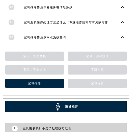
甘肃省敦煌市沙州镇阳关中路宝玑售后服务中心（需提前预约）
10
宝玑维修售后保养服务电话是多少
甘肃省合作市人民街宝玑售后服务中心（需提前预约）
11
宝玑腕表偷停处理方法是什么（专业维修指南与常见故障排查）
甘肃省嘉峪关市雄关区新华中路宝玑售后服务中心（需提前预约）
甘肃省金昌市金川区北京路宝玑售后服务中心（需提前预约）
12
宝玑维修售后点网点热线查询
甘肃省酒泉市肃州区西大街宝玑售后服务中心（需提前预约）
甘肃省临夏市城南街道团结路宝玑售后服务中心（需提前预约）
甘肃省陇南市武都区人民路宝玑售后服务中心（需提前预约）
宝玑，表壳磨损
宝玑，调试校准
甘肃省平凉市崆峒区西大街宝玑售后服务中心（需提前预约）
宝玑，手表进水
宝玑售后
甘肃省庆阳市西峰区南大街宝玑售后服务中心（需提前预约）
甘肃省天水市秦州区民主路宝玑售后服务中心（需提前预约）
宝玑维修
宝玑保养
甘肃省武威市凉州区迎宾路宝玑售后服务中心（需提前预约）
甘肃省张掖市甘州区民乐北路宝玑售后服务中心（需提前预约）
宁夏回族自治区固原市原州区文化街宝玑售后服务中心（需提前预约）
随机推荐
宁夏回族自治区石嘴山市大武口区贺兰山路宝玑售后服务中心（需提前预约）
宁夏回族自治区吴忠市利通区开元大道宝玑售后服务中心（需提前预约）
1
宝玑腕表表针不走了处理技巧汇总
宁夏回族自治区银川市兴庆区新华东路97号新百中心C馆一层C1-18号商铺宝玑售后服务中心（需提前预约）