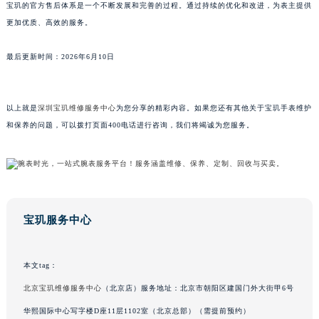
宝玑的官方售后体系是一个不断发展和完善的过程。通过持续的优化和改进，为表主提供
广东省茂名市电白区水东街道迎宾大道宝玑售后服务中心（需提前预约）
更加优质、高效的服务。
广东省梅州市梅江区金燕大道宝玑售后服务中心（需提前预约）
广东省清远市清城区湖西路宝玑售后服务中心（需提前预约）
最后更新时间：2026年6月10日
广东省汕头市龙湖区长平路宝玑售后服务中心（需提前预约）
广东省汕尾市城区香洲街道园林社区翠园街宝玑售后服务中心（需提前预约）
以上就是
深圳宝玑维修服务中心
为您分享的精彩内容。如果您还有其他关于宝玑手表维护
广东省韶关市武江区芙蓉新区与老城中心交汇处宝玑售后服务中心（需提前预约）
和保养的问题，可以拨打页面400电话进行咨询，我们将竭诚为您服务。
广东省深圳市罗湖区深南东路5001号华润大厦17层1701室宝玑售后服务中心（需提前预约）
广东省阳江市江城区东风一路宝玑售后服务中心（需提前预约）
广东省云浮市云城区金山路宝玑售后服务中心（需提前预约）
广东省湛江市赤坎区观海北路宝玑售后服务中心（需提前预约）
广东省肇庆市端州区信安大道与砚都大道交汇处宝玑售后服务中心（需提前预约）
宝玑服务中心
广西壮族自治区百色市右江区中山二路宝玑售后服务中心（需提前预约）
广西壮族自治区北海市海城区北京路宝玑售后服务中心（需提前预约）
本文tag：
广西壮族自治区崇左市江州区石景林街道友谊大道与丽川路交汇处宝玑售后服务中心（需提前预约）
北京宝玑维修服务中心
（北京店）服务地址：北京市朝阳区建国门外大街甲6号
广西壮族自治区防城港市港口区金花茶大道宝玑售后服务中心（需提前预约）
华熙国际中心写字楼D座11层1102室（北京总部）（需提前预约）
广西壮族自治区贵港市港北区港城街道布山大道与仙衣路交叉口宝玑售后服务中心（需提前预约）