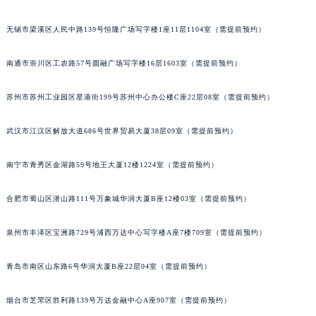
辽宁省盘锦市兴隆台区石油大街宝玑售后服务中心（需提前预约）
无锡市梁溪区人民中路139号恒隆广场写字楼1座11层1104室（需提前预约）
辽宁省铁岭市银州区南马路宝玑售后服务中心（需提前预约）
辽宁省营口市站前区市府路与渤海大街交叉口宝玑售后服务中心（需提前预约）
南通市崇川区工农路57号圆融广场写字楼16层1603室（需提前预约）
辽宁省沈阳市沈河区中街路137号亨得利名表维修授权店1楼宝玑售后服务中心（需提前预约）
辽宁省沈阳市沈河区中街路83号亨得利名表维修授权店1楼宝玑售后服务中心（需提前预约）
苏州市苏州工业园区星港街199号苏州中心办公楼C座22层08室（需提前预约）
北京市朝阳区建国门外大街甲6号华熙国际中心D座11层1102室宝玑售后服务中心（北京总部）（需提前预约）
武汉市江汉区解放大道686号世界贸易大厦38层09室（需提前预约）
北京市东城区东长安街1号王府井东方广场W3座6层602室宝玑售后服务中心（需提前预约）
河北省保定市竞秀区朝阳北大街北国先天下宝玑售后服务中心（需提前预约）
南宁市青秀区金湖路59号地王大厦12楼1224室（需提前预约）
内蒙古自治区阿拉善盟市左旗土尔扈特大街宝玑售后服务中心（需提前预约）
内蒙古自治区巴彦淖尔市临河区新华街宝玑售后服务中心（需提前预约）
合肥市蜀山区潜山路111号万象城华润大厦B座12楼03室（需提前预约）
内蒙古自治区包头市青山区幸福路甲3号王府井百货名表维修宝玑售后服务中心（需提前预约）
内蒙古自治区赤峰市红山区哈达街宝玑售后服务中心（需提前预约）
泉州市丰泽区宝洲路729号浦西万达中心写字楼A座7楼709室（需提前预约）
内蒙古自治区鄂尔多斯市东胜区伊金霍洛街宝玑售后服务中心（需提前预约）
青岛市南区山东路6号华润大厦B座22层04室（需提前预约）
内蒙古自治区呼伦贝尔市海拉尔区中央街宝玑售后服务中心（需提前预约）
内蒙古自治区通辽市科尔沁区明仁大街宝玑售后服务中心（需提前预约）
烟台市芝罘区胜利路139号万达金融中心A座907室（需提前预约）
内蒙古自治区乌海市海勃湾区人民南路宝玑售后服务中心（需提前预约）