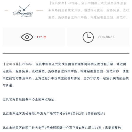
【宝玑保养】2026年，宝玑中国区正式完成全国售后服
常州市新北区龙锦路1590号现代传媒中心写字楼5号楼10层1008室（需提前预约）
务网络的全面优化升级。通过网点更新、服务拓展、流程
徐州市鼓楼区淮海东路29号苏宁广场IFC国际金融中心写字楼35层3508室（需提前预约）
重塑、热线整合这四大举措，构建起覆盖全国、规范有
扬州市邗江区国展路29号星耀天地写字楼1号楼18层1803室（需提前预约）
序、便捷高效的官方售后体系，全方位提升中国表主的售
盐城市盐都区世纪大道5号盐城金融城写字楼1号楼16层1604室（需提前预约）
后…

112 次
2026-06-10
泰州市海陵区永定东路399号置地商务中心东塔写字楼（华润万象城）17层1706室（需提前预约）
宁波市江北区大闸南路500号来福士广场办公楼20层2009室（需提前预约）
杭州市上城区钱江路1366号华润大厦写字楼A座5层503-5室（需提前预约）
金华市金东区东市南街777号金华万达广场写字楼4号楼22层2209室（需提前预约）
【
宝玑保养
】2026年，宝玑中国区正式完成全国售后服务网络的全面优化升级。通过网
点更新、服务拓展、流程重塑、热线整合这四大举措，构建起覆盖全国、规范有序、便捷
绍兴市越城区胜利东路379号世茂天际中心写字楼8层805室（需提前预约）
高效的官方售后体系，全方位提升中国表主的售后体验，全力守护每一枚宝玑腕表的品质
嘉兴市南湖区广益路705号嘉兴世界贸易中心写字楼A座13层1304室（需提前预约）
与价值。
南昌市红谷滩新区红谷中大道998号绿地双子塔（中央广场）A1座办公楼14层07室（需提前预约）
济南市历下区经十路11111号华润中心写字楼（万象城）15层1508室（需提前预约）
宝玑官方售后服务中心全国网点地址：
广州市天河区天河路230号万菱汇国际中心写字楼A塔7层704室（需提前预约）
广州市越秀区环市东路371-375号世界贸易中心大厦南塔写字楼15层07室（需提前预约）
北京市东城区东长安街1号东方广场写字楼W3座6层602室（需提前预约）
深圳市罗湖区深南东路5001号华润大厦写字楼17层1701室（需提前预约）
北京市朝阳区建国门外大街甲6号华熙国际中心写字楼D座11层1102室（需提前预约）
惠州市惠城区江北文昌一路7号华贸大厦写字楼1座30层05室（需提前预约）