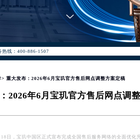
优化升级公告
：400-886-1507
6-1507，服务覆盖中国大陆、香港、澳门、台湾全部区域（非大陆需
点地址：
国际中心写字楼D座11层1102室（北京总部）（需提前预约）
字楼W3座6层602室（需提前预约）
津
> 重大发布：2026年6月宝玑官方售后网点调整方案定稿
融中心写字楼26层2603室（需提前预约）
：2026年6月宝玑官方售后网点调
2座37层3705室（需提前预约）
际广场写字楼8层806室（需提前预约）
南京中心写字楼22层C1-1室（需提前预约）
中心写字楼5号楼10层1008室（需提前预约）
FC国际金融中心写字楼35层3508室（需提前预约）
6月18日，宝玑中国区正式宣布完成全国售后服务网络的全面优化
楼1号楼18层1803室（需提前预约）