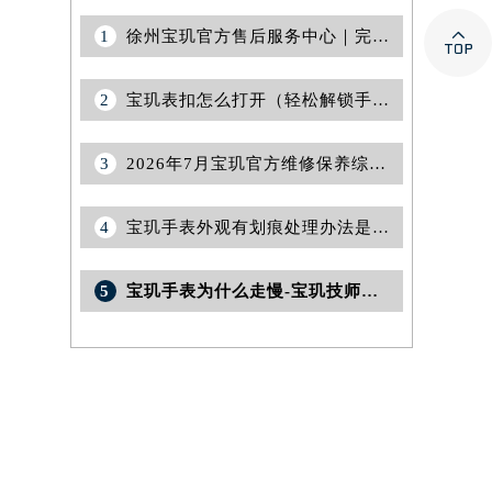

1
徐州宝玑官方售后服务中心｜完整官方电话和网点地址权威信息公告（2026年8月最新）
2
宝玑表扣怎么打开（轻松解锁手表的秘密技巧）
3
2026年7月宝玑官方维修保养综合服务网络补充调整通知原文发布
4
宝玑手表外观有划痕处理办法是什么
5
宝玑手表为什么走慢-宝玑技师为您讲解