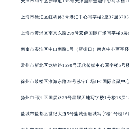
天津市和平区赤峰道136号天津国际金融中心写字楼26
重庆市江北区观音桥步行街2号融恒时
长沙市芙蓉区定王台街道建湘路393
上海市徐汇区虹桥路3号港汇中心写字楼2座37层370
郑州市二七区铭功路10号华润大厦写字
太原市迎泽区解放路15号亨得利名
上海市黄浦区南京东路299号宏伊国际广场写字楼8层
沈阳市沈河区中街路137号亨得利名
沈阳市沈河区中街路83号亨得利名
南京市秦淮区中山南路1号（新街口）南京中心写字楼2
乌鲁木齐市天山区红山路26号时代广场
温州市鹿城区锦绣路1067号置信广场
常州市新北区龙锦路1590号现代传媒中心写字楼5号楼
哈尔滨市道里区友谊西路600号富力中
大连市中山区人民路15号国际金融大
徐州市鼓楼区淮海东路29号苏宁广场IFC国际金融中心
佛山市禅城区季华五路57号万科金融中
东莞市东城街道鸿福东路1号民盈国贸
扬州市邗江区国展路29号星耀天地写字楼1号楼18层1
无锡市梁溪区人民中路139号恒隆广场
南通市崇川区工农路57号圆融广场写字
盐城市盐都区世纪大道5号盐城金融城写字楼1号楼16
苏州市苏州工业园区星港街199号苏州
武汉市江汉区解放大道686号世界贸易