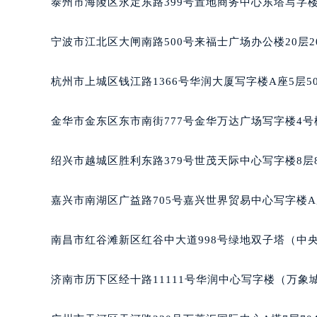
泰州市海陵区永定东路399号置地商务中心东塔写字楼
南宁市青秀区金湖路59号地王大厦12
合肥市蜀山区潜山路111号万象城华润
宁波市江北区大闸南路500号来福士广场办公楼20层2
泉州市丰泽区宝洲路729号浦西万达中
青岛市南区山东路6号华润大厦B座2
杭州市上城区钱江路1366号华润大厦写字楼A座5层5
烟台市芝罘区胜利路139号万达金融中
长春市朝阳区西安大路727号中银大厦
金华市金东区东市南街777号金华万达广场写字楼4号楼
贵阳市南明区都司高架桥路33号亨特
昆明市盘龙区北京路928号同德昆明
绍兴市越城区胜利东路379号世茂天际中心写字楼8层
石家庄市长安区中山东路39号勒泰中
西安市碑林区南关正街88号华侨城长
嘉兴市南湖区广益路705号嘉兴世界贸易中心写字楼A座
海口市龙华区金贸东路5号海口华润大厦
唐山市路南区新华东道100号万达广场
南昌市红谷滩新区红谷中大道998号绿地双子塔（中央广
台州市椒江区东海大道1800号腾达中
内蒙古自治区呼和浩特市玉泉区大学西
济南市历下区经十路11111号华润中心写字楼（万象城
甘肃省兰州市七里河区西津西路16号兰
重庆市解放碑渝中区民权路28号英利