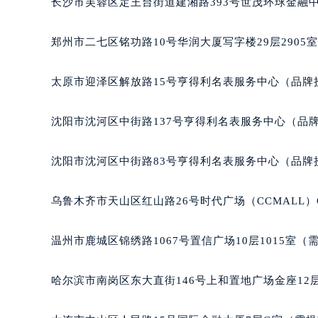
长沙市芙蓉区定王台街道建湘路393号世茂环球金融中
吉林省四平市铁东区紫气大路与南九
吉林省松原市宁江区五环大街宝玑售
郑州市二七区铭功路10号华润大厦写字楼29层2905
吉林省通化市东昌区环通乡江南大街
吉林省延边市延吉市解放路宝玑售后
太原市迎泽区解放路15号亨得利名表服务中心（品牌
辽宁省鞍山市铁东区站前街宝玑售后
辽宁省本溪市平山区胜利路宝玑售后
沈阳市沈河区中街路137号亨得利名表服务中心（品
辽宁省朝阳市双塔区新华路宝玑售后
辽宁省丹东市振兴区七经街宝玑售后
沈阳市沈河区中街路83号亨得利名表服务中心（品牌
辽宁省抚顺市新抚区东一路宝玑售后
辽宁省阜新市海州区解放大街宝玑售
乌鲁木齐市天山区红山路26号时代广场（CCMALL）C
辽宁省葫芦岛市连山区中央路宝玑售
辽宁省锦州市古塔区中央大街宝玑售
温州市鹿城区锦绣路1067号置信广场10层1015室（
辽宁省辽阳市白塔区新运大街宝玑售
辽宁省盘锦市兴隆台区石油大街宝玑
哈尔滨市南岗区东大直街146号上和置地广场金座12层
辽宁省铁岭市银州区南马路宝玑售后
辽宁省营口市站前区市府路与渤海大