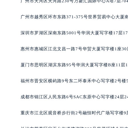
广州市天河区天河路230号万菱汇国际中心A塔7层7
黑龙江省大庆市萨尔图区会战大街宝
黑龙江省鹤岗市向阳区红军路宝玑售
广州市越秀区环市东路371-375号世界贸易中心大厦
黑龙江省黑河市爱辉区中央街宝玑售
黑龙江省鸡西市鸡冠区红军路宝玑售
深圳市罗湖区深南东路5001号华润大厦写字楼17层1
黑龙江省佳木斯市向阳区长安路宝玑
黑龙江省牡丹江市东安区太平路宝玑
惠州市惠城区江北文昌一路7号华贸大厦写字楼1座30
黑龙江省七台河市桃山区大同街宝玑
黑龙江省齐齐哈尔市龙沙区龙华路宝
厦门市思明区湖滨东路95号华润大厦写字楼B座11层1
黑龙江省双鸭山市尖山区新兴大街宝
黑龙江省绥化市北林区新华街与康庄
福州市晋安区横屿路9号东二环泰禾中心写字楼2号楼5
黑龙江省伊春市伊美区通河路宝玑售
吉林省白城市洮北区明仁南街宝玑售
成都市锦江区人民东路6号SAC东原中心写字楼24层2
吉林省白山市浑江区浑江大街宝玑售
吉林省吉林市船营区河南街宝玑售后
重庆市江北区观音桥步行街2号融恒时代广场写字楼9层
吉林省辽源市龙山区人民大街宝玑售
吉林省梅河口市新华街道梅河大街宝