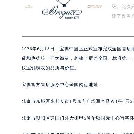
级。此次
盐城市盐都区世纪大道5号盐城金融城写
泰州市海陵区永定东路399号置地商
建了覆盖
宁波市江北区大闸南路500号来福士广
售…
杭州市上城区钱江路1366号华润大厦
金华市金东区东市南街777号金华万达
2026年6月18日，宝玑中国区正式宣布完成全国
绍兴市越城区胜利东路379号世茂天
嘉兴市南湖区广益路705号嘉兴世界贸
造和热线统一四大举措，构建了覆盖全国、标准统一
南昌市红谷滩新区红谷中大道998号
枚宝玑腕表的品质与价值。
济南市历下区经十路11111号华润中
广州市天河区天河路230号万菱汇国
宝玑官方售后服务中心全国网点地址：
广州市越秀区环市东路371-375号
深圳市罗湖区深南东路5001号华润大
北京市东城区东长安街1号东方广场写字楼W3座6层6
惠州市惠城区江北文昌一路7号华贸大
厦门市思明区湖滨东路95号华润大厦写
北京市朝阳区建国门外大街甲6号华熙国际中心写字楼D
福州市鼓楼区五四路128-1号恒力城
成都市锦江区人民东路6号SAC东原中