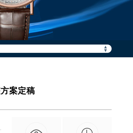
▲
加拨“+86”）
▼
整方案定稿
升