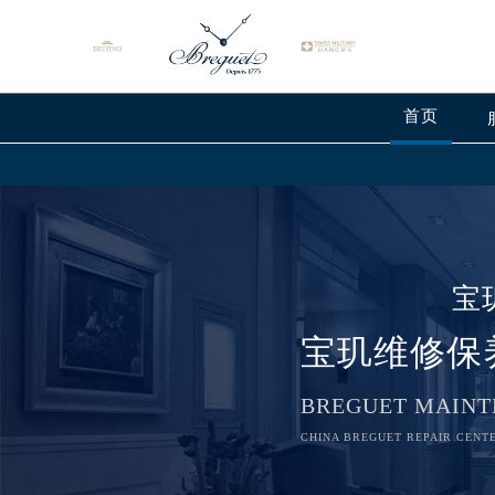
首页
宝
宝玑维修保
BREGUET MAINT
CHINA BREGUET REPAIR CENTE