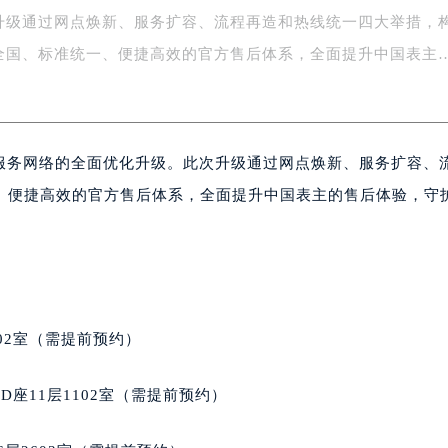
升级通过网点焕新、服务扩容、流程再造和热线统一四大举措，
字楼1号楼16层1604室（需提前预约）
务中心东塔写字楼（华润万象城）17层1706室（需提前预约）
全国、标准统一、便捷高效的官方售后体系，全面提升中国表主
场办公楼20层2009室（需提前预约）
写字楼A座5层503-5室（需提前预约）
广场写字楼4号楼22层2209室（需提前预约）
售后服务网络的全面优化升级。此次升级通过网点焕新、服务扩容、
际中心写字楼8层805室（需提前预约）
易中心写字楼A座13层1304室（需提前预约）
、便捷高效的官方售后体系，全面提升中国表主的售后体验，守
绿地双子塔（中央广场）A1座办公楼14层07室（需提前预约）
心写字楼（万象城）15层1508室（需提前预约）
际中心写字楼A塔7层704室（需提前预约）
世界贸易中心大厦南塔写字楼15层07室（需提前预约）
厦写字楼17层1701室（需提前预约）
02室（需提前预约）
厦写字楼1座30层05室（需提前预约）
字楼B座11层1104室（需提前预约）
座11层1102室（需提前预约）
写字楼15层03室（需提前预约）
心写字楼24层2406B室（需提前预约）