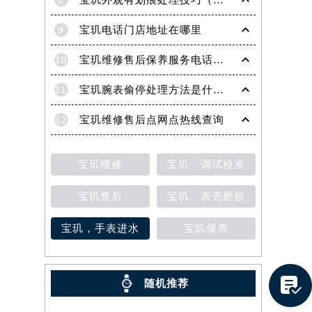
8
宝玑外观有划痕处理技巧（轻松修复爱表的实用方法）
9
宝玑电话门店地址在哪里
10
宝玑维修售后保养服务电话是多少
11
宝玑腕表偷停处理方法是什么（专业维修指南与常见故障排查）
12
宝玑维修售后点网点热线查询
宝玑维修
宝玑，调试校准
宝玑售后
宝玑，表壳磨损
宝玑，手表进水
宝玑保养
提前预约）

随机推荐