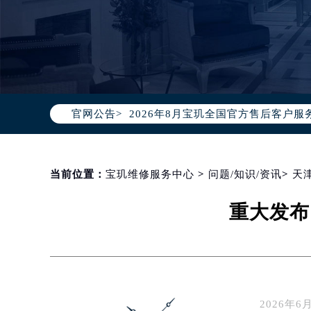
2026年8月宝玑中国区售后服务网络
2026年8月宝玑全国官方售后客户服务热线
官网公告>
宝玑官方全国统一服务热线400-88
2026年8月宝玑售后服务中心最新网
北京市朝阳区建国门外大街甲6号华熙
北京市东城区东长安街1号东方广场写
当前位置：
宝玑维修服务中心
>
问题/知识/资讯
>
天
天津市和平区赤峰道136号天津国际金
重大发布
上海市徐汇区虹桥路3号港汇中心写字楼
上海市黄浦区南京东路299号宏伊国
南京市秦淮区中山南路1号（新街口）
常州市新北区龙锦路1590号现代传媒
徐州市鼓楼区淮海东路29号苏宁广场I
2026年
扬州市邗江区国展路29号星耀天地写字