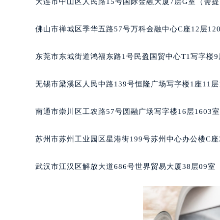
大连市中山区人民路15号国际金融大厦7层G室（需
辽宁省沈阳市沈河区中街路137号亨
辽宁省沈阳市沈河区中街路83号亨
佛山市禅城区季华五路57号万科金融中心C座12层12
北京市朝阳区建国门外大街甲6号华熙
北京市东城区东长安街1号王府井东方
东莞市东城街道鸿福东路1号民盈国贸中心T1写字楼9
河北省保定市竞秀区朝阳北大街北国
内蒙古自治区阿拉善盟市左旗土尔扈
无锡市梁溪区人民中路139号恒隆广场写字楼1座11层
内蒙古自治区巴彦淖尔市临河区新华
内蒙古自治区包头市青山区幸福路甲
南通市崇川区工农路57号圆融广场写字楼16层1603
内蒙古自治区赤峰市红山区哈达街宝
内蒙古自治区鄂尔多斯市东胜区伊金
苏州市苏州工业园区星港街199号苏州中心办公楼C座
内蒙古自治区呼伦贝尔市海拉尔区中
内蒙古自治区通辽市科尔沁区明仁大
武汉市江汉区解放大道686号世界贸易大厦38层09
内蒙古自治区乌海市海勃湾区人民南
内蒙古自治区乌兰察布市集宁区恩和
内蒙古自治区锡林郭勒盟市锡林浩特
内蒙古自治区兴安盟市乌兰浩特市兴