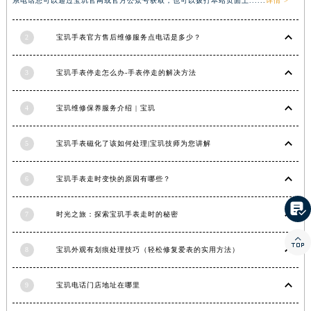
系电话您可以通过宝玑官网或官方公众号获取，也可以拨打本站页面上......
详情 >
湖南省常德市武陵区人民路宝玑售后服务中心（需提前预约）
湖南省郴州市北湖区国庆北路宝玑售后服务中心（需提前预约）
2
宝玑手表官方售后维修服务点电话是多少？
湖南省衡阳市雁峰区解放路宝玑售后服务中心（需提前预约）
3
宝玑手表停走怎么办-手表停走的解决方法
湖南省怀化市鹤城区迎丰中路宝玑售后服务中心（需提前预约）
湖南省娄底市娄星区长青街宝玑售后服务中心（需提前预约）
4
宝玑维修保养服务介绍 | 宝玑
湖南省邵阳市双清区东风路宝玑售后服务中心（需提前预约）
湖南省湘潭市雨湖区莲城大道宝玑售后服务中心（需提前预约）
5
宝玑手表磁化了该如何处理|宝玑技师为您讲解
湖南省益阳市赫山区桃花仑路宝玑售后服务中心（需提前预约）
湖南省永州市冷水滩区永州大道与中兴路交叉口宝玑售后服务中心（需提前预约）
6
宝玑手表走时变快的原因有哪些？
湖南省岳阳市岳阳楼区东茅岭路宝玑售后服务中心（需提前预约）

湖南省张家界市永定区解放路宝玑售后服务中心（需提前预约）
7
时光之旅：探索宝玑手表走时的秘密
湖南省长沙市芙蓉区建湘路393号世茂环球金融中心写字楼10层1013室宝玑售后服务中心（需提前预约）

湖南省株洲市芦淞区建设南路宝玑售后服务中心（需提前预约）
8
宝玑外观有划痕处理技巧（轻松修复爱表的实用方法）
甘肃省白银市白银区北京路宝玑售后服务中心（需提前预约）
9
宝玑电话门店地址在哪里
甘肃省定西市安定区解放路宝玑售后服务中心（需提前预约）
甘肃省敦煌市沙州镇阳关中路宝玑售后服务中心（需提前预约）