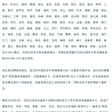
衡水、牡丹江、德州、聊城、包头、淮安、宜昌、许昌、邢台、宿迁、丽水、蚌埠、上
福建省莆田市城厢区霞林街道荔华东大道宝玑售后服务中心（需提前预约）
饶、晋中、葫芦岛、四平、宜春、滁州、大同、舟山、绵阳、天水、德阳、承德、绥化、
福建省三明市三元区东乾二路宝玑售后服务中心（需提前预约）
马鞍山、三明、滨州、黄冈、赤峰、荆州、通化、鸡西、佳木斯、黑河、连云港、阜阳、
福建省漳州市龙文区步港路宝玑售后服务中心（需提前预约）
吉安、枣庄、永州、清远、揭阳、梧州、渭南、延安、长治、运城、淮南、莆田、荆门、
江苏省常州市新北区龙锦路1590号现代传媒中心5号楼10层1008室宝玑售后服务中心（需提前预约）
益阳、梅州、达州、榆林、威海、九江、济宁、齐齐哈尔、南阳、常德、呼伦贝尔、丹
江苏省淮安市清江浦区淮海北路宝玑售后服务中心（需提前预约）
东、锦州、辽阳、辽源、衢州、安庆、龙岩、宁德、鹰潭、泰安、商丘、驻马店、咸宁、
江苏省连云港市海州区通灌北路宝玑售后服务中心（需提前预约）
江门、茂名、玉林、乐山、南充、雅安、宝鸡、柳州、拉萨、丽江、张家界、襄阳、株
洲、遵义、鄂尔多斯、阳泉、昆山、黄石、湘潭、十堰、漳州、攀枝花、香港、台北等，
江苏省南京市秦淮区中山南路1号南京中心22层22-C1-C3室宝玑售后服务中心（需提前预约）
共计360+网点，均有宝玑官方售后服务网点，详细信息需拨打宝玑全国官方售后服务热
江苏省宿迁市宿城区西湖路宝玑售后服务中心（需提前预约）
线400-886-1507进行咨询。
江苏省泰州市海陵区永定东路399号置地商务中心东塔（华润万象城）17层1706室宝玑售后服务中心（需提前预约）
江苏省徐州市鼓楼区淮海东路29号苏宁广场IFC国际金融中心35层3508室宝玑售后服务中心（需提前预约）
此次售后网络的优化，是宝玑中国区近年来规模最大的一次服务升级行动。该行动主要聚
江苏省盐城市盐都区世纪大道5号盐城金融城写字楼1号楼16层1604室宝玑售后服务中心（需提前预约）
焦于“直营服务质量提升、店面规模扩大、区域布局均衡”这三个关键方向。对全国原有的
江苏省扬州市邗江区国展路29号星耀天地写字楼1号楼18层1803室宝玑售后服务中心（需提前预约）
售后网点进行了装修改造、设备更新以及人员培训等工作，同时在多个城市增设了服务
点。
江苏省镇江市京口区中山东路宝玑售后服务中心（需提前预约）
江西省抚州市临川区赣东大道宝玑售后服务中心（需提前预约）
截至2026年6月，宝玑已经在全国多个省级行政区设立了官方售后维修服务中心，形成了
江西省赣州市章贡区文清路宝玑售后服务中心（需提前预约）
覆盖华北、华东、华南、西南、华中、东北、西北七大区域的“直营中心 + 服务点”双轨
江西省吉安市吉州区井冈山大道宝玑售后服务中心（需提前预约）