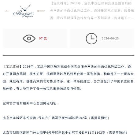
【宝玑维修】2026年，宝玑中国区顺利完成全国售后服
徐州市鼓楼区淮海东路29号苏宁广场IFC国际金融中心写字楼35层3508室（需提前预约）
务网络的全面优化升级工作。通过开展网点革新、服务拓
扬州市邗江区国展路29号星耀天地写字楼1号楼18层1803室（需提前预约）
展、流程重塑以及热线整合等一系列举措，构建起了一个
盐城市盐都区世纪大道5号盐城金融城写字楼1号楼16层1604室（需提前预约）
覆盖全国、规范有序、便捷高效的官方售后体系。这一
泰州市海陵区永定东路399号置地商务中心东塔写字楼（华润万象城）17层1706室（需提前预约）
体…

97 次
2026-06-23
宁波市江北区大闸南路500号来福士广场办公楼20层2009室（需提前预约）
杭州市上城区钱江路1366号华润大厦写字楼A座5层503-5室（需提前预约）
金华市金东区东市南街777号金华万达广场写字楼4号楼22层2209室（需提前预约）
绍兴市越城区胜利东路379号世茂天际中心写字楼8层805室（需提前预约）
【
宝玑维修
】2026年，宝玑中国区顺利完成全国售后服务网络的全面优化升级工作。通
过开展网点革新、服务拓展、流程重塑以及热线整合等一系列举措，构建起了一个覆盖全
嘉兴市南湖区广益路705号嘉兴世界贸易中心写字楼A座13层1304室（需提前预约）
国、规范有序、便捷高效的官方售后体系。这一体系的建立，全方位提升了中国表主的售
南昌市红谷滩新区红谷中大道998号绿地双子塔（中央广场）A1座办公楼14层07室（需提前预约）
后体验，有力地守护了每一枚宝玑腕表的品质与价值。
济南市历下区经十路11111号华润中心写字楼（万象城）15层1508室（需提前预约）
广州市天河区天河路230号万菱汇国际中心写字楼A塔7层704室（需提前预约）
宝玑官方售后服务中心全国网点地址：
广州市越秀区环市东路371-375号世界贸易中心大厦南塔写字楼15层07室（需提前预约）
深圳市罗湖区深南东路5001号华润大厦写字楼17层1701室（需提前预约）
北京市东城区东长安街1号东方广场写字楼W3座6层602室（需提前预约）
惠州市惠城区江北文昌一路7号华贸大厦写字楼1座30层05室（需提前预约）
北京市朝阳区建国门外大街甲6号华熙国际中心写字楼D座11层1102室（需提前预约）
厦门市思明区湖滨东路95号华润大厦写字楼B座11层1104室（需提前预约）