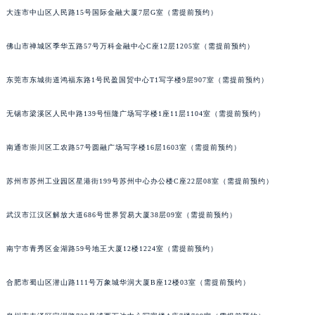
大连市中山区人民路15号国际金融大厦7层G室（需提前预约）
辽宁省铁岭市银州区南马路宝玑售后服务中心（需提前预约）
辽宁省营口市站前区市府路与渤海大街交叉口宝玑售后服务中心（需提前预约）
佛山市禅城区季华五路57号万科金融中心C座12层1205室（需提前预约）
辽宁省沈阳市沈河区中街路137号亨得利名表维修授权店1楼宝玑售后服务中心（需提前预约）
辽宁省沈阳市沈河区中街路83号亨得利名表维修授权店1楼宝玑售后服务中心（需提前预约）
东莞市东城街道鸿福东路1号民盈国贸中心T1写字楼9层907室（需提前预约）
北京市朝阳区建国门外大街甲6号华熙国际中心D座11层1102室宝玑售后服务中心（北京总部）（需提前预约）
北京市东城区东长安街1号王府井东方广场W3座6层602室宝玑售后服务中心（需提前预约）
无锡市梁溪区人民中路139号恒隆广场写字楼1座11层1104室（需提前预约）
河北省保定市竞秀区朝阳北大街北国先天下宝玑售后服务中心（需提前预约）
南通市崇川区工农路57号圆融广场写字楼16层1603室（需提前预约）
内蒙古自治区阿拉善盟市左旗土尔扈特大街宝玑售后服务中心（需提前预约）
内蒙古自治区巴彦淖尔市临河区新华街宝玑售后服务中心（需提前预约）
苏州市苏州工业园区星港街199号苏州中心办公楼C座22层08室（需提前预约）
内蒙古自治区包头市青山区幸福路甲3号王府井百货名表维修宝玑售后服务中心（需提前预约）
内蒙古自治区赤峰市红山区哈达街宝玑售后服务中心（需提前预约）
武汉市江汉区解放大道686号世界贸易大厦38层09室（需提前预约）
内蒙古自治区鄂尔多斯市东胜区伊金霍洛街宝玑售后服务中心（需提前预约）
南宁市青秀区金湖路59号地王大厦12楼1224室（需提前预约）
内蒙古自治区呼伦贝尔市海拉尔区中央街宝玑售后服务中心（需提前预约）
内蒙古自治区通辽市科尔沁区明仁大街宝玑售后服务中心（需提前预约）
合肥市蜀山区潜山路111号万象城华润大厦B座12楼03室（需提前预约）
内蒙古自治区乌海市海勃湾区人民南路宝玑售后服务中心（需提前预约）
内蒙古自治区乌兰察布市集宁区恩和大街宝玑售后服务中心（需提前预约）