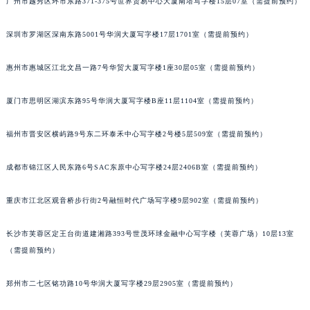
广州市越秀区环市东路371-375号世界贸易中心大厦南塔写字楼15层07室（需提前预约）
甘肃省兰州市七里河区西津西路16号兰州中心写字楼21层2102室（需提前预约）
重庆市解放碑渝中区民权路28号英利国际金融中心写字楼20层01室（需提前预约）
深圳市罗湖区深南东路5001号华润大厦写字楼17层1701室（需提前预约）
黑龙江省大庆市萨尔图区会战大街宝玑售后服务中心（需提前预约）
惠州市惠城区江北文昌一路7号华贸大厦写字楼1座30层05室（需提前预约）
黑龙江省鹤岗市向阳区红军路宝玑售后服务中心（需提前预约）
黑龙江省黑河市爱辉区中央街宝玑售后服务中心（需提前预约）
厦门市思明区湖滨东路95号华润大厦写字楼B座11层1104室（需提前预约）
黑龙江省鸡西市鸡冠区红军路宝玑售后服务中心（需提前预约）
黑龙江省佳木斯市向阳区长安路宝玑售后服务中心（需提前预约）
福州市晋安区横屿路9号东二环泰禾中心写字楼2号楼5层509室（需提前预约）
黑龙江省牡丹江市东安区太平路宝玑售后服务中心（需提前预约）
成都市锦江区人民东路6号SAC东原中心写字楼24层2406B室（需提前预约）
黑龙江省七台河市桃山区大同街宝玑售后服务中心（需提前预约）
黑龙江省齐齐哈尔市龙沙区龙华路宝玑售后服务中心（需提前预约）
重庆市江北区观音桥步行街2号融恒时代广场写字楼9层902室（需提前预约）
黑龙江省双鸭山市尖山区新兴大街宝玑售后服务中心（需提前预约）
黑龙江省绥化市北林区新华街与康庄路交叉口宝玑售后服务中心（需提前预约）
长沙市芙蓉区定王台街道建湘路393号世茂环球金融中心写字楼（芙蓉广场）10层13室
黑龙江省伊春市伊美区通河路宝玑售后服务中心（需提前预约）
（需提前预约）
吉林省白城市洮北区明仁南街宝玑售后服务中心（需提前预约）
郑州市二七区铭功路10号华润大厦写字楼29层2905室（需提前预约）
吉林省白山市浑江区浑江大街宝玑售后服务中心（需提前预约）
吉林省吉林市船营区河南街宝玑售后服务中心（需提前预约）