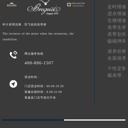
走时维修
陕西省榆林市榆阳区长兴路宝玑售后服务中心（需提前预约）
进水维修
新疆维吾尔自治区阿克苏市东大街宝玑售后服务中心（需提前预约）
生锈维修
新疆维吾尔自治区阿拉尔市胜利大道宝玑售后服务中心（需提前预约）
时计发明先驱，陀飞轮的发明者
表带生锈
新疆维吾尔自治区阿拉山口市友好路宝玑售后服务中心（需提前预约）
表带划痕
The inventor of the meter when the invention, the
新疆维吾尔自治区阿勒泰市解放路宝玑售后服务中心（需提前预约）
tourbillon.
磕碰摔坏
新疆维吾尔自治区阿图什市光明路宝玑售后服务中心（需提前预约）
保养价格

网点服务热线
新疆维吾尔自治区白杨市军垦路宝玑售后服务中心（需提前预约）
全面保养
新疆维吾尔自治区北屯市团结路宝玑售后服务中心（需提前预约）
400-886-1507
个性定制
新疆维吾尔自治区博乐市博乐市北京路宝玑售后服务中心（需提前预约）
截表带、
营业时间：
新疆维吾尔自治区昌吉市延安北路宝玑售后服务中心（需提前预约）

新疆维吾尔自治区阜康市博峰路宝玑售后服务中心（需提前预约）
门店营业时间：09:00-19:30
客服在线时间：8:00-22:00
新疆维吾尔自治区哈密市伊州区建国北路宝玑售后服务中心（需提前预约）
客服及门店节假日不休
新疆维吾尔自治区和田市和田市北京西路宝玑售后服务中心（需提前预约）
新疆维吾尔自治区胡杨河市胡杨河市胡杨路宝玑售后服务中心（需提前预约）
新疆维吾尔自治区霍尔果斯市亚欧北路宝玑售后服务中心（需提前预约）
新疆维吾尔自治区喀什市解放北路宝玑售后服务中心（需提前预约）