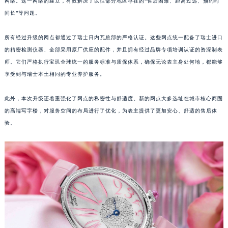
网络。这一网络的建立，有效解决了以往部分地区存在的“售后困难、距离过远、预约时
江西省景德镇市珠山区珠山中路宝玑售后服务中心（需提前预约）
间长”等问题。
江西省九江市浔阳区浔阳路宝玑售后服务中心（需提前预约）
所有经过升级的网点都通过了瑞士日内瓦总部的严格认证。这些网点统一配备了瑞士进口
江西省南昌市红谷滩新区红谷中大道998号绿地双子塔（中央广场）A1座办公楼14层1407室宝玑售后服务中心（需提前预约）
的精密检测仪器、全部采用原厂供应的配件，并且拥有经过品牌专项培训认证的资深制表
江西省萍乡市安源区萍安北大道与康庄路交叉口宝玑售后服务中心（需提前预约）
师。它们严格执行宝玑全球统一的服务标准与质保体系，确保无论表主身处何地，都能够
江西省上饶市信州区滨江西路宝玑售后服务中心（需提前预约）
享受到与瑞士本土相同的专业养护服务。
江西省新余市渝水区北湖西路宝玑售后服务中心（需提前预约）
江西省宜春市袁州区中山中路宝玑售后服务中心（需提前预约）
此外，本次升级还着重强化了网点的私密性与舒适度。新的网点大多选址在城市核心商圈
江西省鹰潭市月湖区胜利东路宝玑售后服务中心（需提前预约）
的高端写字楼，对服务空间的布局进行了优化，为表主提供了更加安心、舒适的售后体
验。
山东省德州市德城区东风中路宝玑售后服务中心（需提前预约）
山东省东营市东营区济南路宝玑售后服务中心（需提前预约）
山东省济南市历下区经十路11111号华润中心写字楼（万象城）15层1508室宝玑售后服务中心（需提前预约）
山东省济宁市任城区太白楼路宝玑售后服务中心（需提前预约）
山东省莱芜市文化南路8号银座商城名表维修一楼名表维修宝玑售后服务中心（需提前预约）
山东省临沂市兰山区解放路宝玑售后服务中心（需提前预约）
山东省日照市东港区烟台路宝玑售后服务中心（需提前预约）
山东省泰安市泰山区财源街道泰山大街宝玑售后服务中心（需提前预约）