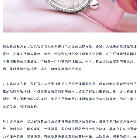
山东省威海市环翠区新威海路89号振华商厦一楼名表维修宝玑售后服务中心（需提前预约）
山东省潍坊市奎文区东风东街宝玑售后服务中心（需提前预约）
山东省枣庄市滕州市北辛路与善国路交叉口宝玑售后服务中心（需提前预约）
山东省淄博市张店区金晶大道宝玑售后服务中心（需提前预约）
上海市黄浦区南京东路299号宏伊国际广场写字楼8层806室宝玑售后服务中心（需提前预约）
在服务流程方面，宝玑官方售后体系进行了深度的流程再造。通过引入先进的信息化管理
上海市徐汇区虹桥路3号港汇中心2座37层3705室宝玑售后服务中心（需提前预约）
系统，实现了从腕表接收、检测、维修到交付的全流程数字化管理。表主可以通过官网随
浙江省杭州市上城区钱江路1366号华润大厦A座5层503-5室宝玑售后服务中心（需提前预约）
时查询腕表的维修进度，了解每一个环节的详细情况。同时，售后团队会定期与表主沟
浙江省湖州市吴兴区劳动路宝玑售后服务中心（需提前预约）
通，及时反馈维修进展，让表主始终掌握腕表的状态。
浙江省嘉兴市南湖区广益路705号嘉兴世界贸易中心A座13层1304室宝玑售后服务中心（需提前预约）
在人员培训方面，宝玑官方非常重视售后人员的专业素养提升。所有的制表师都要经过严
浙江省金华市金东区东市南街777号金华万达广场4号楼22楼2209室宝玑售后服务中心（需提前预约）
格的品牌专项培训，不仅要掌握精湛的制表技术，还要了解宝玑腕表的历史、文化和设计
浙江省丽水市莲都区解放街宝玑售后服务中心（需提前预约）
理念。通过不断的学习和实践，售后人员能够更好地理解腕表的特点和需求，为表主提供
浙江省宁波市江北区大闸南路500号来福士广场办公楼20层2009室宝玑售后服务中心（需提前预约）
更加专业、精准的服务。
浙江省衢州市柯城区上街宝玑售后服务中心（需提前预约）
浙江省绍兴市越城区胜利东路379号世茂天际中心写字楼8层805室宝玑售后服务中心（需提前预约）
对于客户服务，宝玑官方售后体系始终将表主的需求放在首位。设立了专门的客户服务热
线，随时为表主解答疑问、处理问题。客户服务团队经过专业的培训，具备良好的沟通能
浙江省舟山市定海区解放东路宝玑售后服务中心（需提前预约）
力和服务意识，能够快速、有效地解决表主遇到的各种问题。无论是关于腕表的使用、保
澳门特别行政区大堂区议事亭前地（新马路）宝玑售后服务中心（需提前预约）