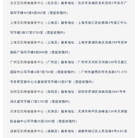
北京宝玑维修服务中心
（北京店）服务地址：北京市东城区东长安街1号东方广
广西壮族自治区河池市金城江区金城江街道朝阳路宝玑售后服务中心（需提前预约）
场写字楼W3座6层602室（需提前预约）
广西壮族自治区贺州市八步区城东街道灵峰南路宝玑售后服务中心（需提前预约）
上海宝玑维修服务中心
（上海店）服务地址：上海市徐汇区虹桥路3号港汇中心
广西壮族自治区来宾市兴宾区桂中大道宝玑售后服务中心（需提前预约）
广西壮族自治区柳州市城中区中山中路宝玑售后服务中心（需提前预约）
写字楼2座37层3705室（需提前预约）
广西壮族自治区钦州市钦南区金海湾东大街宝玑售后服务中心（需提前预约）
上海宝玑维修服务中心
（上海店）服务地址：上海市黄浦区南京东路299号宏伊
广西壮族自治区梧州市万秀区龙湖镇高旺路宝玑售后服务中心（需提前预约）
国际广场写字楼8层806室（需提前预约）
广西壮族自治区玉林市玉州区金玉路宝玑售后服务中心（需提前预约）
广州宝玑维修服务中心
（广州店）服务地址：广州市天河区天河路230号万菱汇
海南省儋州市儋州市那大镇兰洋北路宝玑售后服务中心（需提前预约）
国际中心写字楼A塔7层704室（需提前预约） | 广州市越秀区环市东路371-375
海南省东方市八所镇解放西路宝玑售后服务中心（需提前预约）
号世界贸易中心大厦南塔写字楼15层07室（需提前预约）
海南省琼海市嘉积镇东风路宝玑售后服务中心（需提前预约）
深圳宝玑维修服务中心
（深圳店）服务地址：深圳市罗湖区深南东路5001号华
海南省三沙市西沙区西沙群岛永兴岛北京路宝玑售后服务中心（需提前预约）
海南省三亚市吉阳区迎宾路宝玑售后服务中心（需提前预约）
润大厦写字楼17层1701室（需提前预约）
海南省万宁市万城镇解放路宝玑售后服务中心（需提前预约）
天津宝玑维修服务中心
（天津店）服务地址：天津市和平区赤峰道136号天津国
海南省文昌市文城镇教育东路宝玑售后服务中心（需提前预约）
际金融中心写字楼26层2603室（需提前预约）
海南省五指山市通什镇三月三大道宝玑售后服务中心（需提前预约）
成都宝玑维修服务中心
（成都店）服务地址：成都市锦江区人民东路6号SAC东
香港特别行政区尖沙咀区油尖旺区广东道宝玑售后服务中心（需提前预约）