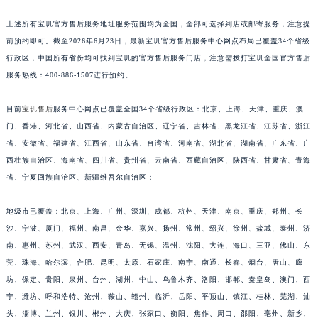
安徽省亳州市谯城区魏武大道宝玑售后服务中心（需提前预约）
上述所有宝玑官方售后服务地址服务范围均为全国，全部可选择到店或邮寄服务，注意提
安徽省池州市贵池区长江路宝玑售后服务中心（需提前预约）
前预约即可。截至2026年6月23日，最新宝玑官方售后服务中心网点布局已覆盖34个省级
安徽省滁州市琅琊区南谯北路宝玑售后服务中心（需提前预约）
行政区，中国所有省份均可找到宝玑的官方售后服务门店，注意需拨打宝玑全国官方售后
安徽省阜阳市颍州区颍州北路宝玑售后服务中心（需提前预约）
服务热线：400-886-1507进行预约。
安徽省淮北市相山区淮海路宝玑售后服务中心（需提前预约）
目前
宝玑售后
服务中心网点已覆盖全国34个省级行政区：北京、上海、天津、重庆、澳
安徽省淮南市田家庵区国庆中路宝玑售后服务中心（需提前预约）
门、香港、河北省、山西省、内蒙古自治区、辽宁省、吉林省、黑龙江省、江苏省、浙江
安徽省黄山市屯溪区黄山西路宝玑售后服务中心（需提前预约）
省、安徽省、福建省、江西省、山东省、台湾省、河南省、湖北省、湖南省、广东省、广
安徽省六安市金安区解放中路宝玑售后服务中心（需提前预约）
西壮族自治区、海南省、四川省、贵州省、云南省、西藏自治区、陕西省、甘肃省、青海
安徽省马鞍山市雨山区湖南西路宝玑售后服务中心（需提前预约）
省、宁夏回族自治区、新疆维吾尔自治区；
安徽省宿州市埇桥区人民中路宝玑售后服务中心（需提前预约）
地级市已覆盖：北京、上海、广州、深圳、成都、杭州、天津、南京、重庆、郑州、长
安徽省铜陵市铜官区石城大道宝玑售后服务中心（需提前预约）
沙、宁波、厦门、福州、南昌、金华、嘉兴、扬州、常州、绍兴、徐州、盐城、泰州、济
安徽省芜湖市镜湖区中山路步行街宝玑售后服务中心（需提前预约）
南、惠州、苏州、武汉、西安、青岛、无锡、温州、沈阳、大连、海口、三亚、佛山、东
安徽省宣城市宣州区叠嶂西路宝玑售后服务中心（需提前预约）
莞、珠海、哈尔滨、合肥、昆明、太原、石家庄、南宁、南通、长春、烟台、唐山、廊
福建省龙岩市新罗区九一南路宝玑售后服务中心（需提前预约）
坊、保定、贵阳、泉州、台州、湖州、中山、乌鲁木齐、洛阳、邯郸、秦皇岛、澳门、西
福建省南平市建阳区人民西路宝玑售后服务中心（需提前预约）
宁、潍坊、呼和浩特、沧州、鞍山、赣州、临沂、岳阳、平顶山、镇江、桂林、芜湖、汕
福建省宁德市蕉城区天湖东路宝玑售后服务中心（需提前预约）
头、淄博、兰州、银川、郴州、大庆、张家口、衡阳、焦作、周口、邵阳、亳州、新乡、