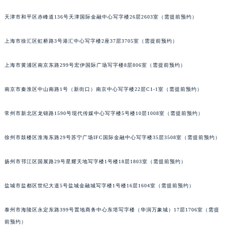
福州市鼓楼区五四路128-1号恒力城写字楼15层03室（需提前预约）
天津市和平区赤峰道136号天津国际金融中心写字楼26层2603室（需提前预约）
成都市锦江区人民东路6号SAC东原中心写字楼24层2406B室（需提前预约）
重庆市江北区观音桥步行街2号融恒时代广场写字楼9层902室（需提前预约）
上海市徐汇区虹桥路3号港汇中心写字楼2座37层3705室（需提前预约）
长沙市芙蓉区定王台街道建湘路393号世茂环球金融中心写字楼（芙蓉广场）10层13室（需提前预约）
上海市黄浦区南京东路299号宏伊国际广场写字楼8层806室（需提前预约）
郑州市二七区铭功路10号华润大厦写字楼29层2905室（需提前预约）
太原市迎泽区解放路15号亨得利名表服务中心（品牌授权店）3层整层（需提前预约）
南京市秦淮区中山南路1号（新街口）南京中心写字楼22层C1-1室（需提前预约）
沈阳市沈河区中街路137号亨得利名表服务中心（品牌授权店）1层整层（需提前预约）
沈阳市沈河区中街路83号亨得利名表服务中心（品牌授权店）1层整层（需提前预约）
常州市新北区龙锦路1590号现代传媒中心写字楼5号楼10层1008室（需提前预约）
乌鲁木齐市天山区红山路26号时代广场（CCMALL）C座17层17-B（需提前预约）
温州市鹿城区锦绣路1067号置信广场10层1015室（需提前预约）
徐州市鼓楼区淮海东路29号苏宁广场IFC国际金融中心写字楼35层3508室（需提前预约）
哈尔滨市道里区友谊西路600号富力中心T2座写字楼29层03室（需提前预约）
扬州市邗江区国展路29号星耀天地写字楼1号楼18层1803室（需提前预约）
大连市中山区人民路15号国际金融大厦7层G室（需提前预约）
佛山市禅城区季华五路57号万科金融中心C座12层1205室（需提前预约）
盐城市盐都区世纪大道5号盐城金融城写字楼1号楼16层1604室（需提前预约）
东莞市东城街道鸿福东路1号民盈国贸中心T1写字楼9层907室（需提前预约）
无锡市梁溪区人民中路139号恒隆广场写字楼1座11层1104室（需提前预约）
泰州市海陵区永定东路399号置地商务中心东塔写字楼（华润万象城）17层1706室（需提
南通市崇川区工农路57号圆融广场写字楼16层1603室（需提前预约）
前预约）