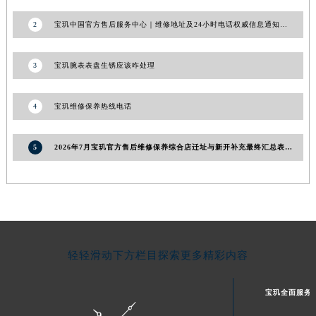
青海省果洛藏族自治州玛沁县团结路宝玑售后服务中心（需提前预约）
2
宝玑中国官方售后服务中心｜维修地址及24小时电话权威信息通知（2026年8月更新）
青海省海北藏族自治州海晏县将军路宝玑售后服务中心（需提前预约）
青海省海东市乐都区滨河路宝玑售后服务中心（需提前预约）
3
宝玑腕表表盘生锈应该咋处理
青海省海南藏族自治州共和县青海湖大街宝玑售后服务中心（需提前预约）
青海省海西蒙古族藏族自治州德令哈市柴达木路宝玑售后服务中心（需提前预约）
4
宝玑维修保养热线电话
青海省黄南藏族自治州同仁市德合隆路宝玑售后服务中心（需提前预约）
青海省西宁市城西区海湖新区西关大道宝玑售后服务中心（需提前预约）
5
2026年7月宝玑官方售后维修保养综合店迁址与新开补充最终汇总表发布
青海省玉树藏族自治州结古镇胜利路宝玑售后服务中心（需提前预约）
陕西省安康市汉滨区金州路宝玑售后服务中心（需提前预约）
陕西省宝鸡市渭滨区经二路宝玑售后服务中心（需提前预约）
陕西省汉中市汉台区北大街宝玑售后服务中心（需提前预约）
陕西省商洛市商州区州城街宝玑售后服务中心（需提前预约）
陕西省铜川市王益区红旗街宝玑售后服务中心（需提前预约）
轻轻滑动下方栏目探索更多精彩内容
陕西省渭南市临渭区东风大街宝玑售后服务中心（需提前预约）
陕西省咸阳市秦都区沣西新城统一西路与白马河路交汇处宝玑售后服务中心（需提前预约）
宝玑全面服务
陕西省延安市宝塔区中心街宝玑售后服务中心（需提前预约）