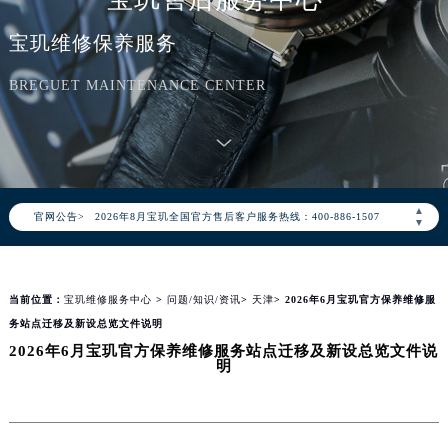
宝玑维修保养服务
BREGUET MAINTENANCE CENTER
2026年8月宝玑中国区售后服务网络优化升级公告
2026年8月宝玑全国官方售后客户服务热线：400-886-1507
▲
官网公告>
宝玑官方全国统一服务热线400-886-1507，服务覆盖中国大陆、香港、澳门、台湾全部区域（非大陆需加拨“+86”）
▼
2026年8月宝玑售后服务中心最新网点地址：
北京市朝阳区建国门外大街甲6号华熙国际中心写字楼D座11层1102室（北京总部）（需提前预约）
当前位置：
宝玑维修服务中心
>
问题/知识/资讯
>
天津
> 2026年6月宝玑官方保养维修服
北京市东城区东长安街1号东方广场写字楼W3座6层602室（需提前预约）
务站点迁移及新设总览文件说明
天津市和平区赤峰道136号天津国际金融中心写字楼26层2603室（需提前预约）
2026年6月宝玑官方保养维修服务站点迁移及新设总览文件说
上海市徐汇区虹桥路3号港汇中心写字楼2座37层3705室（需提前预约）
明
上海市黄浦区南京东路299号宏伊国际广场写字楼8层806室（需提前预约）
南京市秦淮区中山南路1号（新街口）南京中心写字楼22层C1-1室（需提前预约）
常州市新北区龙锦路1590号现代传媒中心写字楼5号楼10层1008室（需提前预约）