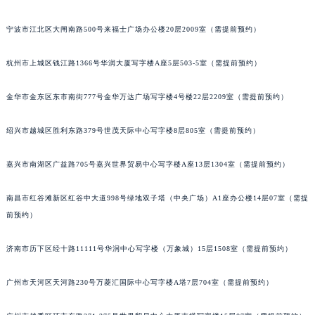
苏州市苏州工业园区星港街199号苏州中心办公楼C座22层08室（需提前预约）
宁波市江北区大闸南路500号来福士广场办公楼20层2009室（需提前预约）
武汉市江汉区解放大道686号世界贸易大厦38层09室（需提前预约）
南宁市青秀区金湖路59号地王大厦12楼1224室（需提前预约）
杭州市上城区钱江路1366号华润大厦写字楼A座5层503-5室（需提前预约）
合肥市蜀山区潜山路111号万象城华润大厦B座12楼03室（需提前预约）
泉州市丰泽区宝洲路729号浦西万达中心写字楼A座7楼709室（需提前预约）
金华市金东区东市南街777号金华万达广场写字楼4号楼22层2209室（需提前预约）
青岛市南区山东路6号华润大厦B座22层04室（需提前预约）
绍兴市越城区胜利东路379号世茂天际中心写字楼8层805室（需提前预约）
烟台市芝罘区胜利路139号万达金融中心A座907室（需提前预约）
长春市朝阳区西安大路727号中银大厦A座(旺进大厦)18层09室（需提前预约）
嘉兴市南湖区广益路705号嘉兴世界贸易中心写字楼A座13层1304室（需提前预约）
贵阳市南明区都司高架桥路33号亨特国际金融中心14楼14D（需提前预约）
昆明市盘龙区北京路928号同德昆明广场写字楼10层06室（需提前预约）
南昌市红谷滩新区红谷中大道998号绿地双子塔（中央广场）A1座办公楼14层07室（需提
石家庄市长安区中山东路39号勒泰中心写字楼B座13层07室（需提前预约）
前预约）
西安市碑林区南关正街88号华侨城长安国际中心E座6楼10室（需提前预约）
济南市历下区经十路11111号华润中心写字楼（万象城）15层1508室（需提前预约）
海口市龙华区金贸东路5号海口华润大厦B座17层1707室（需提前预约）
唐山市路南区新华东道100号万达广场写字楼A座10层1002室（需提前预约）
广州市天河区天河路230号万菱汇国际中心写字楼A塔7层704室（需提前预约）
台州市椒江区东海大道1800号腾达中心东1幢20楼2002室（需提前预约）
内蒙古自治区呼和浩特市玉泉区大学西街70号华润万象城写字楼（鄂尔多斯大厦）23层2326室（需提前预约）