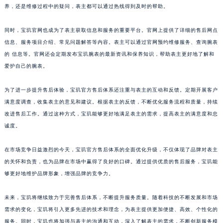
养，还是维修过程中的疑问，表主都可以通过热线得到及时的帮助。
澳门特别行政区风顺堂区南湾大马路宝玑售后服务中心（需提前预约）
澳门特别行政区花地玛堂区关闸广场宝玑售后服务中心（需提前预约）
同时，宝玑官网也成为了表主获取信息和服务的重要平台。官网上提供了详细的售后网点
澳门特别行政区花王堂区大三巴商圈宝玑售后服务中心（需提前预约）
信息、服务项目介绍、常见问题解答等内容。表主可以通过官网预约维修服务、查询腕表
澳门特别行政区嘉模堂区官也街宝玑售后服务中心（需提前预约）
的 信息等。官网还会定期发布宝玑腕表的最新资讯和保养知识，帮助表主更好地了解和
爱护自己的腕表。
澳门省路氹城市金光大道宝玑售后服务中心（需提前预约）
澳门特别行政区望德堂区塔石广场宝玑售后服务中心（需提前预约）
为了进一步提升售后体验，宝玑官方售后体系还注重与表主的互动和反馈。定期开展客户
福建省福州市鼓楼区五四路128-1号恒力城写字楼15层03室宝玑售后服务中心（需提前预约）
满意度调查，收集表主的意见和建议。根据表主的反馈，不断优化服务流程和质量，持续
福建省厦门市思明区湖滨东路95号万象城华润大厦B座11层1104室宝玑售后服务中心（需提前预约）
改进售后工作。通过这种方式，宝玑能够更好地满足表主的需求，提高表主的满意度和忠
广东省潮州市潮安区新风路与潮汕路交汇处宝玑售后服务中心（需提前预约）
诚度。
广东省广州市天河区天河路230号万菱汇国际中心A塔7层704室宝玑售后服务中心（需提前预约）
在市场竞争日益激烈的今天，宝玑官方售后体系的全面优化升级，不仅体现了品牌对表主
广东省广州市越秀区环市东路371-375号世界贸易中心大厦南塔15层1507室宝玑售后服务中心（需提前预约）
的关怀和负责，也为品牌在市场中赢得了良好的口碑。通过提供优质的售后服务，宝玑能
广东省河源市源城区越王大道宝玑售后服务中心（需提前预约）
够更好地维护品牌形象，增强品牌的竞争力。
广东省惠州市惠城区江北文昌一路7号华贸大厦1座30层3005室宝玑售后服务中心（需提前预约）
广东省江门市蓬江区广场西路宝玑售后服务中心（需提前预约）
未来，宝玑将继续致力于完善售后体系，不断提升服务质量。随着科技的不断发展和市场
广东省揭阳市榕城进贤门步行街宝玑售后服务中心（需提前预约）
需求的变化，宝玑将引入更多先进的技术和理念，为表主提供更加便捷、高效、个性化的
广东省茂名市电白区水东街道迎宾大道宝玑售后服务中心（需提前预约）
服务。同时，宝玑也将加强与表主的沟通和互动，深入了解表主的需求，不断创新服务模