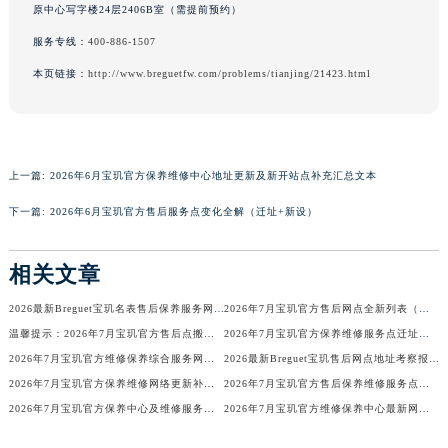
原中心写字楼24层2406B室（需提前预约）
香港特别行政区金钟区中西区金钟道宝玑售后服务中心（需提前预约）
服务专线：
400-886-1507
香港特别行政区九龙区油尖旺区弥敦道宝玑售后服务中心（需提前预约）
本页链接：
http://www.breguetfw.com/problems/tianjing/21423.html
香港特别行政区铜锣湾区湾仔区轩尼诗道宝玑售后服务中心（需提前预约）
河南省安阳市文峰区解放大道宝玑售后服务中心（需提前预约）
河南省鹤壁市淇滨区九州路宝玑售后服务中心（需提前预约）
河南省济源市沁园街道济水大道宝玑售后服务中心（需提前预约）
上一篇:
2026年6月宝玑官方保养维修中心地址更新及新开站点补充汇总文本
河南省焦作市解放区解放路宝玑售后服务中心（需提前预约）
下一篇:
2026年6月宝玑官方售后服务点变化全解（迁址+新设）
河南省开封市鼓楼区中山路宝玑售后服务中心（需提前预约）
河南省洛阳市西工区中州中路与解放路交叉口宝玑售后服务中心（需提前预约）
相关文章
河南省漯河市源汇区交通路宝玑售后服务中心（需提前预约）
河南省南阳市宛城区范蠡东路与南都路交叉口宝玑售后服务中心（需提前预约）
2026最新Breguet宝玑名表售后保养服务网点地址调研报告
2026年7月宝玑官方售后网点全新列表（含迁移与新增）
河南省平顶山市卫东区建设路宝玑售后服务中心（需提前预约）
温馨提示：2026年7月宝玑官方售后点搬迁及新开业信息
2026年7月宝玑官方保养维修服务点迁址与新开业信息补充速报文本最终公示
河南省濮阳市大华龙区开州路绿城路交叉口宝玑售后服务中心（需提前预约）
2026年7月宝玑官方维修保养综合服务网迁址与新增网点补充公示文件
2026最新Breguet宝玑售后网点地址考察报告
2026年7月宝玑官方保养维修网络更新补充版（含搬迁新增店面）
2026年7月宝玑官方售后保养维修服务点迁址与新增网点说明
河南省三门峡市湖滨区和平路宝玑售后服务中心（需提前预约）
2026年7月宝玑官方保养中心及维修服务点最终变动对照表确认
2026年7月宝玑官方维修保养中心最新网点清单补充版（含迁址新开）内容
河南省商丘市梁园区神火大道宝玑售后服务中心（需提前预约）
河南省新乡市红旗区人民路宝玑售后服务中心（需提前预约）