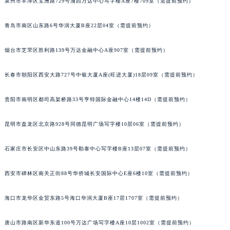
泉州市丰泽区宝洲路729号浦西万达中心写字楼A座7楼709室（需提前预约）
内蒙古自治区锡林郭勒盟市锡林浩特市光明街与额尔敦路交叉口宝玑售后服务中心（需提前预约）
内蒙古自治区兴安盟市乌兰浩特市兴安大街宝玑售后服务中心（需提前预约）
青岛市南区山东路6号华润大厦B座22层04室（需提前预约）
山西省大同市平城区迎宾街宝玑售后服务中心（需提前预约）
烟台市芝罘区胜利路139号万达金融中心A座907室（需提前预约）
山西省晋城市城区黄华街宝玑售后服务中心（需提前预约）
山西省晋中市榆次区顺城街宝玑售后服务中心（需提前预约）
长春市朝阳区西安大路727号中银大厦A座(旺进大厦)18层09室（需提前预约）
山西省临汾市尧都区解放路宝玑售后服务中心（需提前预约）
山西省吕梁市离石区永宁中路与建设街交叉口宝玑售后服务中心（需提前预约）
贵阳市南明区都司高架桥路33号亨特国际金融中心14楼14D（需提前预约）
山西省朔州市朔城区怡西路与鄯阳西街交汇处宝玑售后服务中心（需提前预约）
昆明市盘龙区北京路928号同德昆明广场写字楼10层06室（需提前预约）
山西省忻州市忻府区和平东街与七一南路交叉口宝玑售后服务中心（需提前预约）
山西省阳泉市郊区平阳东街与新城大道交叉口宝玑售后服务中心（需提前预约）
石家庄市长安区中山东路39号勒泰中心写字楼B座13层07室（需提前预约）
山西省运城市盐湖区河东街宝玑售后服务中心（需提前预约）
山西省长治市潞州区英雄中路宝玑售后服务中心（需提前预约）
西安市碑林区南关正街88号华侨城长安国际中心E座6楼10室（需提前预约）
山西省太原市迎泽区迎泽街道解放路15号亨得利名表维修授权店3楼宝玑售后服务中心（需提前预约）
天津市和平区赤峰道136号天津国际金融中心26层2603室宝玑售后服务中心（需提前预约）
海口市龙华区金贸东路5号海口华润大厦B座17层1707室（需提前预约）
安徽省安庆市迎江区人民路宝玑售后服务中心（需提前预约）
唐山市路南区新华东道100号万达广场写字楼A座10层1002室（需提前预约）
安徽省蚌埠市蚌山区淮河路宝玑售后服务中心（需提前预约）