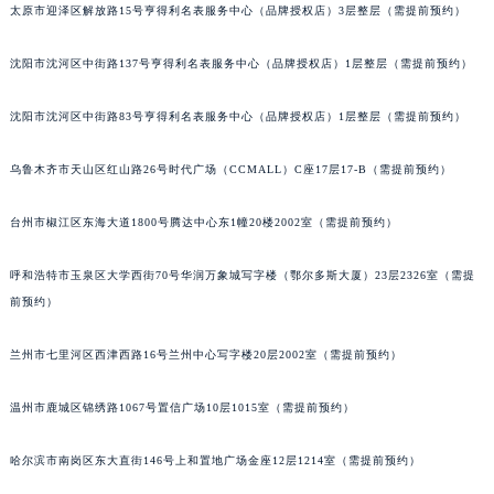
太原市迎泽区解放路15号亨得利名表服务中心（品牌授权店）3层整层（需提前预约）
吉林省辽源市龙山区人民大街宝玑售后服务中心（需提前预约）
吉林省梅河口市新华街道梅河大街宝玑售后服务中心（需提前预约）
沈阳市沈河区中街路137号亨得利名表服务中心（品牌授权店）1层整层（需提前预约）
吉林省四平市铁东区紫气大路与南九经街交汇处宝玑售后服务中心（需提前预约）
吉林省松原市宁江区五环大街宝玑售后服务中心（需提前预约）
沈阳市沈河区中街路83号亨得利名表服务中心（品牌授权店）1层整层（需提前预约）
吉林省通化市东昌区环通乡江南大街宝玑售后服务中心（需提前预约）
乌鲁木齐市天山区红山路26号时代广场（CCMALL）C座17层17-B（需提前预约）
吉林省延边市延吉市解放路宝玑售后服务中心（需提前预约）
辽宁省鞍山市铁东区站前街宝玑售后服务中心（需提前预约）
台州市椒江区东海大道1800号腾达中心东1幢20楼2002室（需提前预约）
辽宁省本溪市平山区胜利路宝玑售后服务中心（需提前预约）
辽宁省朝阳市双塔区新华路宝玑售后服务中心（需提前预约）
呼和浩特市玉泉区大学西街70号华润万象城写字楼（鄂尔多斯大厦）23层2326室（需提
辽宁省丹东市振兴区七经街宝玑售后服务中心（需提前预约）
前预约）
辽宁省抚顺市新抚区东一路宝玑售后服务中心（需提前预约）
兰州市七里河区西津西路16号兰州中心写字楼20层2002室（需提前预约）
辽宁省阜新市海州区解放大街宝玑售后服务中心（需提前预约）
辽宁省葫芦岛市连山区中央路宝玑售后服务中心（需提前预约）
温州市鹿城区锦绣路1067号置信广场10层1015室（需提前预约）
辽宁省锦州市古塔区中央大街宝玑售后服务中心（需提前预约）
辽宁省辽阳市白塔区新运大街宝玑售后服务中心（需提前预约）
哈尔滨市南岗区东大直街146号上和置地广场金座12层1214室（需提前预约）
辽宁省盘锦市兴隆台区石油大街宝玑售后服务中心（需提前预约）