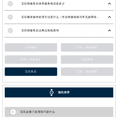
10
宝玑维修售后保养服务电话是多少
甘肃省合作市人民街宝玑售后服务中心（需提前预约）
甘肃省嘉峪关市雄关区新华中路宝玑售后服务中心（需提前预约）
11
宝玑腕表偷停处理方法是什么（专业维修指南与常见故障排查）
甘肃省金昌市金川区北京路宝玑售后服务中心（需提前预约）
甘肃省酒泉市肃州区西大街宝玑售后服务中心（需提前预约）
12
宝玑维修售后点网点热线查询
甘肃省临夏市城南街道团结路宝玑售后服务中心（需提前预约）
甘肃省陇南市武都区人民路宝玑售后服务中心（需提前预约）
宝玑维修
宝玑，调试校准
甘肃省平凉市崆峒区西大街宝玑售后服务中心（需提前预约）
甘肃省庆阳市西峰区南大街宝玑售后服务中心（需提前预约）
宝玑，手表进水
宝玑保养
甘肃省天水市秦州区民主路宝玑售后服务中心（需提前预约）
宝玑售后
宝玑，表壳磨损
甘肃省武威市凉州区迎宾路宝玑售后服务中心（需提前预约）
甘肃省张掖市甘州区民乐北路宝玑售后服务中心（需提前预约）
宁夏回族自治区固原市原州区文化街宝玑售后服务中心（需提前预约）
随机推荐
宁夏回族自治区石嘴山市大武口区贺兰山路宝玑售后服务中心（需提前预约）
宁夏回族自治区吴忠市利通区开元大道宝玑售后服务中心（需提前预约）
宁夏回族自治区银川市兴庆区新华东路97号新百中心C馆一层C1-18号商铺宝玑售后服务中心（需提前预约）
1
宝玑走慢了处理技巧是什么
宁夏回族自治区中卫市沙坡头区鼓楼东街宝玑售后服务中心（需提前预约）