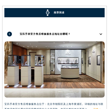
河南省信阳市浉河区东方红大道宝玑售后服务中心（需提前预约）
河南省许昌市魏都区建安大道与八龙路交叉口宝玑售后服务中心（需提前预约）
推荐阅读
河南省郑州市二七区民主路10号华润大厦29层2905室宝玑售后服务中心（需提前预约）
河南省周口市川汇区七一路宝玑售后服务中心（需提前预约）
河南省驻马店市驿城区乐山大道与置地大道交叉口宝玑售后服务中心（需提前预约）
1
宝玑手表官方售后维修服务点地址在哪呢？
湖北省鄂州市鄂城区文星大道宝玑售后服务中心（需提前预约）
湖北省黄冈市黄州区赤壁大道宝玑售后服务中心（需提前预约）
湖北省黄石市黄石港区武汉路宝玑售后服务中心（需提前预约）
湖北省荆门市东宝中天街步行街宝玑售后服务中心（需提前预约）
湖北省荆州市荆州区荆中路宝玑售后服务中心（需提前预约）
湖北省十堰市茅箭区人民北路宝玑售后服务中心（需提前预约）
湖北省随州市曾都区青年路宝玑售后服务中心（需提前预约）
湖北省咸宁市咸安区长安大道宝玑售后服务中心（需提前预约）
湖北省襄阳市樊城区长虹路与人民路交叉口宝玑售后服务中心（需提前预约）
湖北省孝感市孝南区复兴大道宝玑售后服务中心（需提前预约）
宝玑手表官方售后维修服务点位于：北京市朝阳区及上海市黄浦区。详细的地址与联
湖北省宜昌市西陵区夷陵大道与港窑路宝玑售后服务中心（需提前预约）