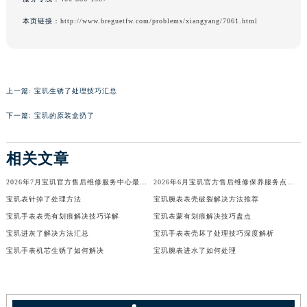
辽宁省营口市站前区市府路与渤海大街交叉口宝玑售后服务中心（需提前预约）
本页链接：
http://www.breguetfw.com/problems/xiangyang/7061.html
辽宁省沈阳市沈河区中街路137号亨得利名表维修授权店1楼宝玑售后服务中心（需提前预约）
辽宁省沈阳市沈河区中街路83号亨得利名表维修授权店1楼宝玑售后服务中心（需提前预约）
北京市朝阳区建国门外大街甲6号华熙国际中心D座11层1102室宝玑售后服务中心（北京总部）（需提前预约）
北京市东城区东长安街1号王府井东方广场W3座6层602室宝玑售后服务中心（需提前预约）
上一篇:
宝玑生锈了处理技巧汇总
河北省保定市竞秀区朝阳北大街北国先天下宝玑售后服务中心（需提前预约）
下一篇:
宝玑的原装盒扔了
内蒙古自治区阿拉善盟市左旗土尔扈特大街宝玑售后服务中心（需提前预约）
内蒙古自治区巴彦淖尔市临河区新华街宝玑售后服务中心（需提前预约）
相关文章
内蒙古自治区包头市青山区幸福路甲3号王府井百货名表维修宝玑售后服务中心（需提前预约）
2026年7月宝玑官方售后维修服务中心最新网点变动告知书
2026年6月宝玑官方售后维修保养服务点最新公告内容（迁址新店）对外发布
内蒙古自治区赤峰市红山区哈达街宝玑售后服务中心（需提前预约）
宝玑表针掉了处理方法
宝玑腕表表壳破裂解决方法推荐
内蒙古自治区鄂尔多斯市东胜区伊金霍洛街宝玑售后服务中心（需提前预约）
宝玑手表表壳有划痕解决技巧详解
宝玑表蒙有划痕解决技巧盘点
内蒙古自治区呼伦贝尔市海拉尔区中央街宝玑售后服务中心（需提前预约）
宝玑进灰了解决方法汇总
宝玑手表表壳坏了处理技巧深度解析
内蒙古自治区通辽市科尔沁区明仁大街宝玑售后服务中心（需提前预约）
宝玑手表机芯生锈了如何解决
宝玑腕表进水了如何处理
内蒙古自治区乌海市海勃湾区人民南路宝玑售后服务中心（需提前预约）
内蒙古自治区乌兰察布市集宁区恩和大街宝玑售后服务中心（需提前预约）
内蒙古自治区锡林郭勒盟市锡林浩特市光明街与额尔敦路交叉口宝玑售后服务中心（需提前预约）