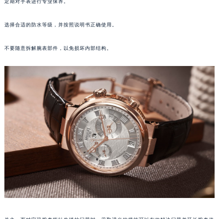
定期对手表进行专业保养。
武汉市江汉区解放大道686号世界贸易大厦38层09室（需提前预约）
南宁市青秀区金湖路59号地王大厦12楼1224室（需提前预约）
选择合适的防水等级，并按照说明书正确使用。
合肥市蜀山区潜山路111号万象城华润大厦B座12楼03室（需提前预约）
不要随意拆解腕表部件，以免损坏内部结构。
泉州市丰泽区宝洲路729号浦西万达中心写字楼A座7楼709室（需提前预约）
青岛市南区山东路6号华润大厦B座22层04室（需提前预约）
烟台市芝罘区胜利路139号万达金融中心A座907室（需提前预约）
长春市朝阳区西安大路727号中银大厦A座(旺进大厦)18层09室（需提前预约）
贵阳市南明区都司高架桥路33号亨特国际金融中心14楼14D（需提前预约）
昆明市盘龙区北京路928号同德昆明广场写字楼10层06室（需提前预约）
石家庄市长安区中山东路39号勒泰中心写字楼B座13层07室（需提前预约）
西安市碑林区南关正街88号华侨城长安国际中心E座6楼10室（需提前预约）
海口市龙华区金贸东路5号海口华润大厦B座17层1707室（需提前预约）
唐山市路南区新华东道100号万达广场写字楼A座10层1002室（需提前预约）
台州市椒江区东海大道1800号腾达中心东1幢20楼2002室（需提前预约）
内蒙古自治区呼和浩特市玉泉区大学西街70号华润万象城写字楼（鄂尔多斯大厦）23层2326室（需提前预约）
甘肃省兰州市七里河区西津西路16号兰州中心写字楼21层2102室（需提前预约）