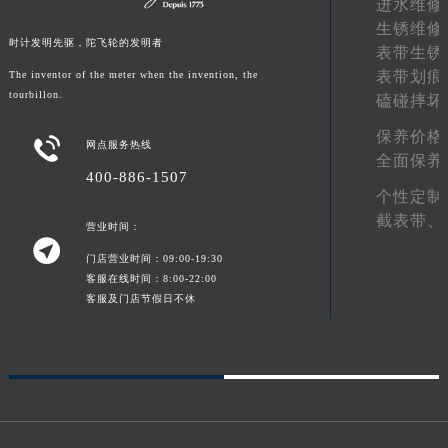
进水维修
山东省潍坊市奎文区东风东街宝玑售后服务中心（需提前预约）
生锈维修
时计发明先驱，陀飞轮的发明者
山东省枣庄市滕州市北辛路与善国路交叉口宝玑售后服务中心（需提前预约）
表带生锈
表带划痕
The inventor of the meter when the invention, the
山东省淄博市张店区金晶大道宝玑售后服务中心（需提前预约）
tourbillon.
磕碰摔坏
上海市黄浦区南京东路299号宏伊国际广场写字楼8层806室宝玑售后服务中心（需提前预约）
上海市徐汇区虹桥路3号港汇中心2座37层3705室宝玑售后服务中心（需提前预约）
保养价格

网点服务热线
全面保养
浙江省杭州市上城区钱江路1366号华润大厦A座5层503-5室宝玑售后服务中心（需提前预约）
400-886-1507
浙江省湖州市吴兴区劳动路宝玑售后服务中心（需提前预约）
个性定制
浙江省嘉兴市南湖区广益路705号嘉兴世界贸易中心A座13层1304室宝玑售后服务中心（需提前预约）
截表带、
营业时间：

浙江省金华市金东区东市南街777号金华万达广场4号楼22楼2209室宝玑售后服务中心（需提前预约）
门店营业时间：09:00-19:30
浙江省丽水市莲都区解放街宝玑售后服务中心（需提前预约）
客服在线时间：8:00-22:00
客服及门店节假日不休
浙江省宁波市江北区大闸南路500号来福士广场办公楼20层2009室宝玑售后服务中心（需提前预约）
浙江省衢州市柯城区上街宝玑售后服务中心（需提前预约）
浙江省绍兴市越城区胜利东路379号世茂天际中心写字楼8层805室宝玑售后服务中心（需提前预约）
浙江省舟山市定海区解放东路宝玑售后服务中心（需提前预约）
澳门特别行政区大堂区议事亭前地（新马路）宝玑售后服务中心（需提前预约）
澳门特别行政区风顺堂区南湾大马路宝玑售后服务中心（需提前预约）