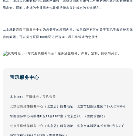
总之，面对宝玑腕表指针生锈的问题时，采取适当的措施可以有效解决问题并延长腕表使
重庆市解放碑渝中区民权路28号英利国际金融中心写字楼20层01室（需提前预约）
用寿命。同时，定期的专业保养也是保持腕表良好状态的关键所在。
黑龙江省大庆市萨尔图区会战大街宝玑售后服务中心（需提前预约）
黑龙江省鹤岗市向阳区红军路宝玑售后服务中心（需提前预约）
以上就是
襄阳宝玑服务中心
为您分享的精彩内容。如果您还有其他关于宝玑手表维护和保
黑龙江省黑河市爱辉区中央街宝玑售后服务中心（需提前预约）
养的问题，可以拨打页面400电话进行咨询，我们将竭诚为您服务。
黑龙江省鸡西市鸡冠区红军路宝玑售后服务中心（需提前预约）
黑龙江省佳木斯市向阳区长安路宝玑售后服务中心（需提前预约）
黑龙江省牡丹江市东安区太平路宝玑售后服务中心（需提前预约）
黑龙江省七台河市桃山区大同街宝玑售后服务中心（需提前预约）
黑龙江省齐齐哈尔市龙沙区龙华路宝玑售后服务中心（需提前预约）
宝玑服务中心
黑龙江省双鸭山市尖山区新兴大街宝玑售后服务中心（需提前预约）
黑龙江省绥化市北林区新华街与康庄路交叉口宝玑售后服务中心（需提前预约）
本文tag：
宝玑保养
，
宝玑售后
黑龙江省伊春市伊美区通河路宝玑售后服务中心（需提前预约）
北京宝玑维修服务中心
（北京店）服务地址：北京市朝阳区建国门外大街甲6号
吉林省白城市洮北区明仁南街宝玑售后服务中心（需提前预约）
华熙国际中心写字楼D座11层1102室（北京总部）（需提前预约）
吉林省白山市浑江区浑江大街宝玑售后服务中心（需提前预约）
吉林省吉林市船营区河南街宝玑售后服务中心（需提前预约）
北京宝玑维修服务中心
（北京店）服务地址：北京市东城区东长安街1号东方广
吉林省辽源市龙山区人民大街宝玑售后服务中心（需提前预约）
场写字楼W3座6层602室（需提前预约）