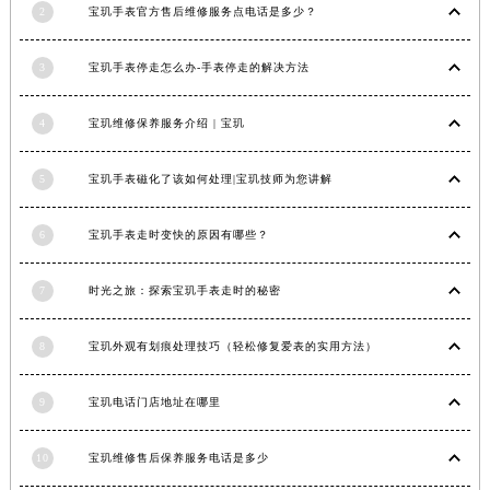
2
宝玑手表官方售后维修服务点电话是多少？
安徽省池州市贵池区长江路宝玑售后服务中心（需提前预约）
安徽省滁州市琅琊区南谯北路宝玑售后服务中心（需提前预约）
3
宝玑手表停走怎么办-手表停走的解决方法
安徽省阜阳市颍州区颍州北路宝玑售后服务中心（需提前预约）
安徽省淮北市相山区淮海路宝玑售后服务中心（需提前预约）
4
宝玑维修保养服务介绍 | 宝玑
安徽省淮南市田家庵区国庆中路宝玑售后服务中心（需提前预约）
安徽省黄山市屯溪区黄山西路宝玑售后服务中心（需提前预约）
5
宝玑手表磁化了该如何处理|宝玑技师为您讲解
安徽省六安市金安区解放中路宝玑售后服务中心（需提前预约）
6
宝玑手表走时变快的原因有哪些？
安徽省马鞍山市雨山区湖南西路宝玑售后服务中心（需提前预约）
安徽省宿州市埇桥区人民中路宝玑售后服务中心（需提前预约）
7
时光之旅：探索宝玑手表走时的秘密
安徽省铜陵市铜官区石城大道宝玑售后服务中心（需提前预约）
安徽省芜湖市镜湖区中山路步行街宝玑售后服务中心（需提前预约）
8
宝玑外观有划痕处理技巧（轻松修复爱表的实用方法）
安徽省宣城市宣州区叠嶂西路宝玑售后服务中心（需提前预约）
福建省龙岩市新罗区九一南路宝玑售后服务中心（需提前预约）
9
宝玑电话门店地址在哪里
福建省南平市建阳区人民西路宝玑售后服务中心（需提前预约）
福建省宁德市蕉城区天湖东路宝玑售后服务中心（需提前预约）
10
宝玑维修售后保养服务电话是多少
福建省莆田市城厢区霞林街道荔华东大道宝玑售后服务中心（需提前预约）