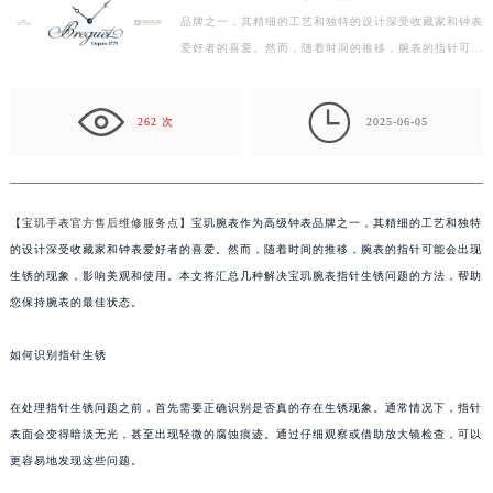
品牌之一，其精细的工艺和独特的设计深受收藏家和钟表
扬州市邗江区国展路29号星耀天地写字楼1号楼18层1803室（需提前预约）
爱好者的喜爱。然而，随着时间的推移，腕表的指针可能
盐城市盐都区世纪大道5号盐城金融城写字楼1号楼16层1604室（需提前预约）
会出现生锈的现象，影响美观和使用。本文将汇总几种…
泰州市海陵区永定东路399号置地商务中心东塔写字楼（华润万象城）17层1706室（需提前预约）

宁波市江北区大闸南路500号来福士广场办公楼20层2009室（需提前预约）
262 次
2025-06-05
杭州市上城区钱江路1366号华润大厦写字楼A座5层503-5室（需提前预约）
金华市金东区东市南街777号金华万达广场写字楼4号楼22层2209室（需提前预约）
绍兴市越城区胜利东路379号世茂天际中心写字楼8层805室（需提前预约）
【
宝玑手表官方售后维修服务点
】宝玑腕表作为高级钟表品牌之一，其精细的工艺和独特
嘉兴市南湖区广益路705号嘉兴世界贸易中心写字楼A座13层1304室（需提前预约）
的设计深受收藏家和钟表爱好者的喜爱。然而，随着时间的推移，腕表的指针可能会出现
南昌市红谷滩新区红谷中大道998号绿地双子塔（中央广场）A1座办公楼14层07室（需提前预约）
生锈的现象，影响美观和使用。本文将汇总几种解决宝玑腕表指针生锈问题的方法，帮助
济南市历下区经十路11111号华润中心写字楼（万象城）15层1508室（需提前预约）
您保持腕表的最佳状态。
广州市天河区天河路230号万菱汇国际中心写字楼A塔7层704室（需提前预约）
如何识别指针生锈
广州市越秀区环市东路371-375号世界贸易中心大厦南塔写字楼15层07室（需提前预约）
深圳市罗湖区深南东路5001号华润大厦写字楼17层1701室（需提前预约）
在处理指针生锈问题之前，首先需要正确识别是否真的存在生锈现象。通常情况下，指针
惠州市惠城区江北文昌一路7号华贸大厦写字楼1座30层05室（需提前预约）
表面会变得暗淡无光，甚至出现轻微的腐蚀痕迹。通过仔细观察或借助放大镜检查，可以
厦门市思明区湖滨东路95号华润大厦写字楼B座11层1104室（需提前预约）
更容易地发现这些问题。
福州市鼓楼区五四路128-1号恒力城写字楼15层03室（需提前预约）