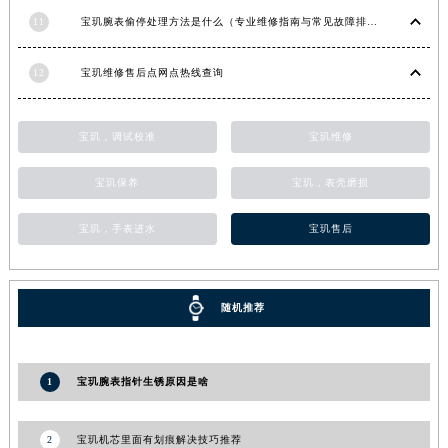
福建省三明市三元区东乾二路宝玑售后服务中心（需提前预约）
11
宝玑腕表偷停处理方法是什么（专业维修指南与常见故障排查）
福建省漳州市龙文区步港路宝玑售后服务中心（需提前预约）
12
宝玑维修售后点网点热线查询
江苏省常州市新北区龙锦路1590号现代传媒中心5号楼10层1008室宝玑售后服务中心（需提前预约）
江苏省淮安市清江浦区淮海北路宝玑售后服务中心（需提前预约）
江苏省连云港市海州区通灌北路宝玑售后服务中心（需提前预约）
宝玑，调试校准
宝玑维修
江苏省南京市秦淮区中山南路1号南京中心22层22-C1-C3室宝玑售后服务中心（需提前预约）
宝玑保养
宝玑，表壳磨损
江苏省宿迁市宿城区西湖路宝玑售后服务中心（需提前预约）
江苏省泰州市海陵区永定东路399号置地商务中心东塔（华润万象城）17层1706室宝玑售后服务中心（需提前预约）
宝玑，手表进水
宝玑售后
江苏省徐州市鼓楼区淮海东路29号苏宁广场IFC国际金融中心35层3508室宝玑售后服务中心（需提前预约）
江苏省盐城市盐都区世纪大道5号盐城金融城写字楼1号楼16层1604室宝玑售后服务中心（需提前预约）
江苏省扬州市邗江区国展路29号星耀天地写字楼1号楼18层1803室宝玑售后服务中心（需提前预约）
随机推荐
江苏省镇江市京口区中山东路宝玑售后服务中心（需提前预约）
江西省抚州市临川区赣东大道宝玑售后服务中心（需提前预约）
1
宝玑腕表指针生锈原因是啥
江西省赣州市章贡区文清路宝玑售后服务中心（需提前预约）
江西省吉安市吉州区井冈山大道宝玑售后服务中心（需提前预约）
2
宝玑机芯里面有划痕解决技巧推荐
江西省景德镇市珠山区珠山中路宝玑售后服务中心（需提前预约）