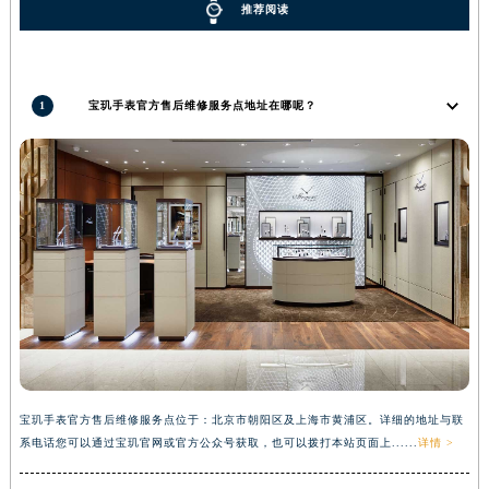
推荐阅读
内蒙古自治区兴安盟市乌兰浩特市兴安大街宝玑售后服务中心（需提前预约）
山西省大同市平城区迎宾街宝玑售后服务中心（需提前预约）
山西省晋城市城区黄华街宝玑售后服务中心（需提前预约）
1
宝玑手表官方售后维修服务点地址在哪呢？
山西省晋中市榆次区顺城街宝玑售后服务中心（需提前预约）
山西省临汾市尧都区解放路宝玑售后服务中心（需提前预约）
山西省吕梁市离石区永宁中路与建设街交叉口宝玑售后服务中心（需提前预约）
山西省朔州市朔城区怡西路与鄯阳西街交汇处宝玑售后服务中心（需提前预约）
山西省忻州市忻府区和平东街与七一南路交叉口宝玑售后服务中心（需提前预约）
山西省阳泉市郊区平阳东街与新城大道交叉口宝玑售后服务中心（需提前预约）
山西省运城市盐湖区河东街宝玑售后服务中心（需提前预约）
山西省长治市潞州区英雄中路宝玑售后服务中心（需提前预约）
山西省太原市迎泽区迎泽街道解放路15号亨得利名表维修授权店3楼宝玑售后服务中心（需提前预约）
天津市和平区赤峰道136号天津国际金融中心26层2603室宝玑售后服务中心（需提前预约）
宝玑手表官方售后维修服务点位于：北京市朝阳区及上海市黄浦区。详细的地址与联
安徽省安庆市迎江区人民路宝玑售后服务中心（需提前预约）
系电话您可以通过宝玑官网或官方公众号获取，也可以拨打本站页面上......
详情 >
安徽省蚌埠市蚌山区淮河路宝玑售后服务中心（需提前预约）
安徽省亳州市谯城区魏武大道宝玑售后服务中心（需提前预约）