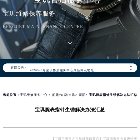
宝玑维修保养服务
BREGUET MAINTENANCE CENTER
2026年8月宝玑中国区售后服务网络优化升级公告
2026年8月宝玑全国官方售后客户服务热线：400-886-1507
宝玑官方全国统一服务热线400-886-1507，服务覆盖中国大陆、香港、澳门、台湾全部区域（非大陆需加拨“+86”）
▲
官网公告>
2026年8月宝玑售后服务中心最新网点地址：
▼
北京市朝阳区建国门外大街甲6号华熙国际中心写字楼D座11层1102室（北京总部）（需提前预约）
北京市东城区东长安街1号东方广场写字楼W3座6层602室（需提前预约）
天津市和平区赤峰道136号天津国际金融中心写字楼26层2603室（需提前预约）
当前位置：
宝玑维修服务中心
>
问题/知识/资讯
>
襄阳
> 宝玑腕表指针生锈解决办法汇总
上海市徐汇区虹桥路3号港汇中心写字楼2座37层3705室（需提前预约）
宝玑腕表指针生锈解决办法汇总
上海市黄浦区南京东路299号宏伊国际广场写字楼8层806室（需提前预约）
南京市秦淮区中山南路1号（新街口）南京中心写字楼22层C1-1室（需提前预约）
常州市新北区龙锦路1590号现代传媒中心写字楼5号楼10层1008室（需提前预约）
徐州市鼓楼区淮海东路29号苏宁广场IFC国际金融中心写字楼35层3508室（需提前预约）
【宝玑手表官方售后维修服务点】宝玑腕表作为高级钟表