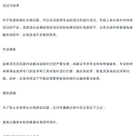
清洁与保养
成都市锦江区人民东路6号SAC东原中心写字楼24层2406B室（需提前预约）
重庆市江北区观音桥步行街2号融恒时代广场写字楼9层902室（需提前预约）
对于轻度的指针生锈问题，可以尝试使用专业的清洁剂进行清洁。市面上有许多针对钟表
长沙市芙蓉区定王台街道建湘路393号世茂环球金融中心写字楼（芙蓉广场）10层13室（需提前预约）
清洁的产品，选择适合金属材质的清洁剂轻轻擦拭指针表面即可。注意在操作时要避免接
郑州市二七区铭功路10号华润大厦写字楼29层2905室（需提前预约）
触其他部件，以免造成不必要的损害。
太原市迎泽区解放路15号亨得利名表服务中心（品牌授权店）3层整层（需提前预约）
沈阳市沈河区中街路137号亨得利名表服务中心（品牌授权店）1层整层（需提前预约）
专业修复
沈阳市沈河区中街路83号亨得利名表服务中心（品牌授权店）1层整层（需提前预约）
如果清洁后问题仍未解决或指针已经严重生锈，则建议寻求专业钟表维修服务。专业的钟
乌鲁木齐市天山区红山路26号时代广场（CCMALL）C座17层17-B（需提前预约）
表师傅会使用专门的技术和工具对指针进行打磨、抛光等处理，恢复其原有的光泽和功
温州市鹿城区锦绣路1067号置信广场10层1015室（需提前预约）
能。此外，在某些情况下可能还需要更换新的指针以确保最佳效果。
哈尔滨市道里区友谊西路600号富力中心T2座写字楼29层03室（需提前预约）
大连市中山区人民路15号国际金融大厦7层G室（需提前预约）
预防措施
佛山市禅城区季华五路57号万科金融中心C座12层1205室（需提前预约）
为了防止未来再次出现类似问题，在日常佩戴过程中应注意以下几点：
东莞市东城街道鸿福东路1号民盈国贸中心T1写字楼9层907室（需提前预约）
无锡市梁溪区人民中路139号恒隆广场写字楼1座11层1104室（需提前预约）
避免让腕表长时间暴露在潮湿环境中。
南通市崇川区工农路57号圆融广场写字楼16层1603室（需提前预约）
苏州市苏州工业园区星港街199号苏州中心办公楼C座22层08室（需提前预约）