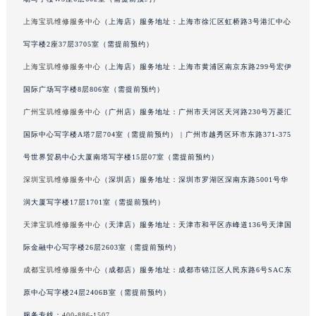
吉林省梅河口市新华街道梅河大街宝玑售后服务中心（需提前预约）
上海宝玑维修服务中心
（上海店）服务地址：上海市徐汇区虹桥路3号港汇中心
吉林省四平市铁东区紫气大路与南九经街交汇处宝玑售后服务中心（需提前预约）
写字楼2座37层3705室（需提前预约）
吉林省松原市宁江区五环大街宝玑售后服务中心（需提前预约）
上海宝玑维修服务中心
（上海店）服务地址：上海市黄浦区南京东路299号宏伊
吉林省通化市东昌区环通乡江南大街宝玑售后服务中心（需提前预约）
国际广场写字楼8层806室（需提前预约）
吉林省延边市延吉市解放路宝玑售后服务中心（需提前预约）
广州宝玑维修服务中心
（广州店）服务地址：广州市天河区天河路230号万菱汇
辽宁省鞍山市铁东区站前街宝玑售后服务中心（需提前预约）
辽宁省本溪市平山区胜利路宝玑售后服务中心（需提前预约）
国际中心写字楼A塔7层704室（需提前预约） | 广州市越秀区环市东路371-375
辽宁省朝阳市双塔区新华路宝玑售后服务中心（需提前预约）
号世界贸易中心大厦南塔写字楼15层07室（需提前预约）
辽宁省丹东市振兴区七经街宝玑售后服务中心（需提前预约）
深圳宝玑维修服务中心
（深圳店）服务地址：深圳市罗湖区深南东路5001号华
辽宁省抚顺市新抚区东一路宝玑售后服务中心（需提前预约）
润大厦写字楼17层1701室（需提前预约）
辽宁省阜新市海州区解放大街宝玑售后服务中心（需提前预约）
天津宝玑维修服务中心
（天津店）服务地址：天津市和平区赤峰道136号天津国
辽宁省葫芦岛市连山区中央路宝玑售后服务中心（需提前预约）
际金融中心写字楼26层2603室（需提前预约）
辽宁省锦州市古塔区中央大街宝玑售后服务中心（需提前预约）
成都宝玑维修服务中心
（成都店）服务地址：成都市锦江区人民东路6号SAC东
辽宁省辽阳市白塔区新运大街宝玑售后服务中心（需提前预约）
辽宁省盘锦市兴隆台区石油大街宝玑售后服务中心（需提前预约）
原中心写字楼24层2406B室（需提前预约）
辽宁省铁岭市银州区南马路宝玑售后服务中心（需提前预约）
服务专线：
400-886-1507