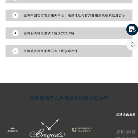
江西省九江市浔阳区浔阳路宝玑售后服务中心（需提前预约）
江西省南昌市红谷滩新区红谷中大道998号绿地双子塔（中央广场）A1座办公楼14层1407室宝玑售后服务中心（需提前预约）
3
宝玑中国官方售后服务中心｜维修地址与官方客服热线权威信息公示（2026年8月最新）
江西省萍乡市安源区萍安北大道与康庄路交叉口宝玑售后服务中心（需提前预约）

江西省上饶市信州区滨江西路宝玑售后服务中心（需提前预约）
4
宝玑腕表机芯生锈了解决方法详解
江西省新余市渝水区北湖西路宝玑售后服务中心（需提前预约）

江西省宜春市袁州区中山中路宝玑售后服务中心（需提前预约）
5
宝玑腕表很久不戴不走了应该咋处理
江西省鹰潭市月湖区胜利东路宝玑售后服务中心（需提前预约）
山东省德州市德城区东风中路宝玑售后服务中心（需提前预约）
山东省东营市东营区济南路宝玑售后服务中心（需提前预约）
山东省济南市历下区经十路11111号华润中心写字楼（万象城）15层1508室宝玑售后服务中心（需提前预约）
山东省济宁市任城区太白楼路宝玑售后服务中心（需提前预约）
轻轻滑动下方栏目探索更多精彩内容
山东省莱芜市文化南路8号银座商城名表维修一楼名表维修宝玑售后服务中心（需提前预约）
山东省临沂市兰山区解放路宝玑售后服务中心（需提前预约）
宝玑全面服务
山东省日照市东港区烟台路宝玑售后服务中心（需提前预约）
山东省泰安市泰山区财源街道泰山大街宝玑售后服务中心（需提前预约）
走时维修
山东省威海市环翠区新威海路89号振华商厦一楼名表维修宝玑售后服务中心（需提前预约）