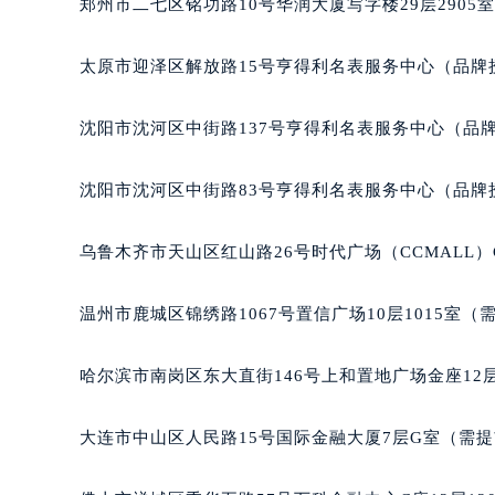
郑州市二七区铭功路10号华润大厦写字楼29层2905
辽宁省沈阳市沈河区中街路137号亨
辽宁省沈阳市沈河区中街路83号亨
太原市迎泽区解放路15号亨得利名表服务中心（品牌
北京市朝阳区建国门外大街甲6号华熙
北京市东城区东长安街1号王府井东方
沈阳市沈河区中街路137号亨得利名表服务中心（品
河北省保定市竞秀区朝阳北大街北国
内蒙古自治区阿拉善盟市左旗土尔扈
沈阳市沈河区中街路83号亨得利名表服务中心（品牌
内蒙古自治区巴彦淖尔市临河区新华
内蒙古自治区包头市青山区幸福路甲
乌鲁木齐市天山区红山路26号时代广场（CCMALL）C
内蒙古自治区赤峰市红山区哈达街宝
内蒙古自治区鄂尔多斯市东胜区伊金
温州市鹿城区锦绣路1067号置信广场10层1015室（
内蒙古自治区呼伦贝尔市海拉尔区中
内蒙古自治区通辽市科尔沁区明仁大
哈尔滨市南岗区东大直街146号上和置地广场金座12层
内蒙古自治区乌海市海勃湾区人民南
内蒙古自治区乌兰察布市集宁区恩和
大连市中山区人民路15号国际金融大厦7层G室（需
内蒙古自治区锡林郭勒盟市锡林浩特
内蒙古自治区兴安盟市乌兰浩特市兴