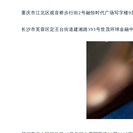
吉林省四平市铁东区紫气大路与南九
重庆市江北区观音桥步行街2号融恒时代广场写字楼9层
吉林省松原市宁江区五环大街宝玑售
吉林省通化市东昌区环通乡江南大街
长沙市芙蓉区定王台街道建湘路393号世茂环球金融中
吉林省延边市延吉市解放路宝玑售后
辽宁省鞍山市铁东区站前街宝玑售后
辽宁省本溪市平山区胜利路宝玑售后
辽宁省朝阳市双塔区新华路宝玑售后
辽宁省丹东市振兴区七经街宝玑售后
辽宁省抚顺市新抚区东一路宝玑售后
辽宁省阜新市海州区解放大街宝玑售
辽宁省葫芦岛市连山区中央路宝玑售
辽宁省锦州市古塔区中央大街宝玑售
辽宁省辽阳市白塔区新运大街宝玑售
辽宁省盘锦市兴隆台区石油大街宝玑
辽宁省铁岭市银州区南马路宝玑售后
辽宁省营口市站前区市府路与渤海大