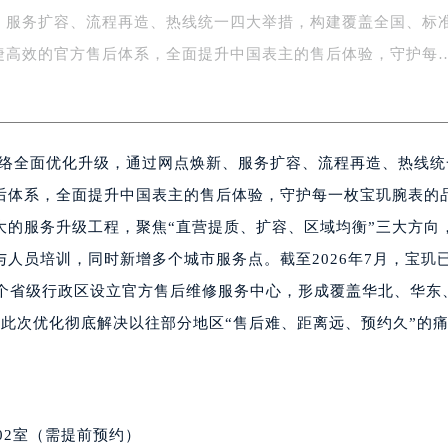
、服务扩容、流程再造、热线统一四大举措，构建覆盖全国、标
字楼1号楼16层1604室（需提前预约）
务中心东塔写字楼（华润万象城）17层1706室（需提前预约）
捷高效的官方售后体系，全面提升中国表主的售后体验，守护每
场办公楼20层2009室（需提前预约）
写字楼A座5层503-5室（需提前预约）
广场写字楼4号楼22层2209室（需提前预约）
务网络全面优化升级，通过网点焕新、服务扩容、流程再造、热线
际中心写字楼8层805室（需提前预约）
易中心写字楼A座13层1304室（需提前预约）
后体系，全面提升中国表主的售后体验，守护每一枚宝玑腕表的
绿地双子塔（中央广场）A1座办公楼14层07室（需提前预约）
大的服务升级工程，聚焦“直营提质、扩容、区域均衡”三大方向
心写字楼（万象城）15层1508室（需提前预约）
人员培训，同时新增多个城市服务点。截至2026年7月，宝玑
际中心写字楼A塔7层704室（需提前预约）
4个省级行政区设立官方售后维修服务中心，形成覆盖华北、华东
世界贸易中心大厦南塔写字楼15层07室（需提前预约）
。此次优化彻底解决以往部分地区“售后难、距离远、预约久”的
厦写字楼17层1701室（需提前预约）
厦写字楼1座30层05室（需提前预约）
字楼B座11层1104室（需提前预约）
写字楼15层03室（需提前预约）
02室（需提前预约）
心写字楼24层2406B室（需提前预约）