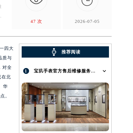

准
47 次
2026-07-05
统一四大
推荐阅读
品质与
，对全
1
宝玑手表官方售后维修服务点地址在哪呢？
已在北
、华
痛点。