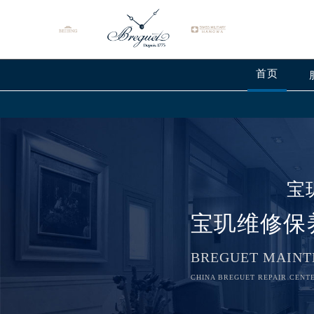
首页
宝
宝玑维修保
BREGUET MAINT
CHINA BREGUET REPAIR CENTE