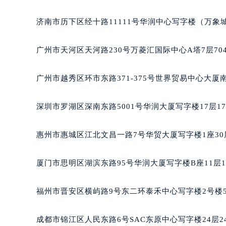
黑龙江省大庆市萨尔图区会战大街宝
济南市历下区经十路11111号华润中心写字楼（万象城
黑龙江省鹤岗市向阳区红军路宝玑售
黑龙江省黑河市爱辉区中央街宝玑售
广州市天河区天河路230号万菱汇国际中心A塔7层7
黑龙江省鸡西市鸡冠区红军路宝玑售
黑龙江省佳木斯市向阳区长安路宝玑
广州市越秀区环市东路371-375号世界贸易中心大厦
黑龙江省牡丹江市东安区太平路宝玑
黑龙江省七台河市桃山区大同街宝玑
深圳市罗湖区深南东路5001号华润大厦写字楼17层1
黑龙江省齐齐哈尔市龙沙区龙华路宝
黑龙江省双鸭山市尖山区新兴大街宝
惠州市惠城区江北文昌一路7号华贸大厦写字楼1座30
黑龙江省绥化市北林区新华街与康庄
黑龙江省伊春市伊美区通河路宝玑售
厦门市思明区湖滨东路95号华润大厦写字楼B座11层1
吉林省白城市洮北区明仁南街宝玑售
吉林省白山市浑江区浑江大街宝玑售
福州市晋安区横屿路9号东二环泰禾中心写字楼2号楼5
吉林省吉林市船营区河南街宝玑售后
吉林省辽源市龙山区人民大街宝玑售
成都市锦江区人民东路6号SAC东原中心写字楼24层2
吉林省梅河口市新华街道梅河大街宝