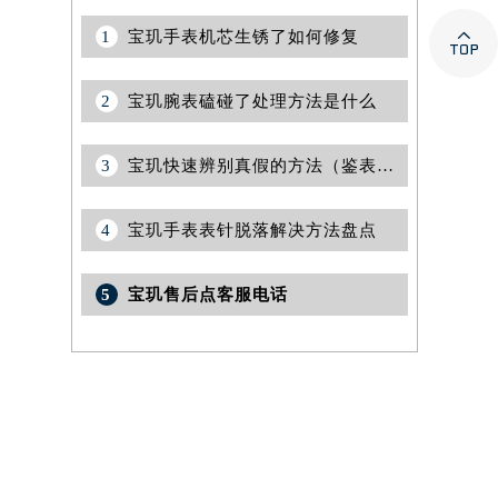

1
宝玑手表机芯生锈了如何修复
2
宝玑腕表磕碰了处理方法是什么
3
宝玑快速辨别真假的方法（鉴表技巧与注意事项）
4
宝玑手表表针脱落解决方法盘点
5
宝玑售后点客服电话