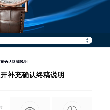
▲
加拨“+86”）
▼
补充确认终稿说明
新开补充确认终稿说明
过