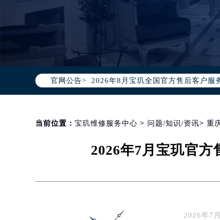
2026年8月宝玑中国区售后服务网络
2026年8月宝玑全国官方售后客户服务热线
官网公告>
宝玑官方全国统一服务热线400-88
2026年8月宝玑售后服务中心最新网
北京市朝阳区建国门外大街甲6号华熙
北京市东城区东长安街1号东方广场写
当前位置：
宝玑维修服务中心
>
问题/知识/资讯
>
重
天津市和平区赤峰道136号天津国际金
2026年7月宝玑
上海市徐汇区虹桥路3号港汇中心写字楼
上海市黄浦区南京东路299号宏伊国
南京市秦淮区中山南路1号（新街口）
常州市新北区龙锦路1590号现代传媒
徐州市鼓楼区淮海东路29号苏宁广场I
2026
扬州市邗江区国展路29号星耀天地写字