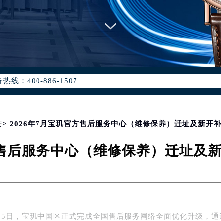
优化升级公告
：400-886-1507
6-1507，服务覆盖中国大陆、香港、澳门、台湾全部区域（非大陆需
点地址：
国际中心写字楼D座11层1102室（北京总部）（需提前预约）
字楼W3座6层602室（需提前预约）
庆
> 2026年7月宝玑官方售后服务中心（维修保养）迁址及新开
融中心写字楼26层2603室（需提前预约）
官方售后服务中心（维修保养）迁址及
2座37层3705室（需提前预约）
际广场写字楼8层806室（需提前预约）
南京中心写字楼22层C1-1室（需提前预约）
中心写字楼5号楼10层1008室（需提前预约）
FC国际金融中心写字楼35层3508室（需提前预约）
年7月5日，宝玑中国区正式完成全国售后服务网络全面优化升级，通
楼1号楼18层1803室（需提前预约）