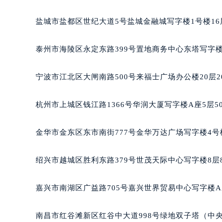
南宁市青秀区金湖路59号地王大厦12
盐城市盐都区世纪大道5号盐城金融城写字楼1号楼16
合肥市蜀山区潜山路111号万象城华润
泉州市丰泽区宝洲路729号浦西万达中
泰州市海陵区永定东路399号置地商务中心东塔写字楼
青岛市南区山东路6号华润大厦B座2
烟台市芝罘区胜利路139号万达金融中
宁波市江北区大闸南路500号来福士广场办公楼20层2
长春市朝阳区西安大路727号中银大厦
贵阳市南明区都司高架桥路33号亨特
杭州市上城区钱江路1366号华润大厦写字楼A座5层5
昆明市盘龙区北京路928号同德昆明
石家庄市长安区中山东路39号勒泰中
金华市金东区东市南街777号金华万达广场写字楼4号楼
西安市碑林区南关正街88号华侨城长
海口市龙华区金贸东路5号海口华润大厦
绍兴市越城区胜利东路379号世茂天际中心写字楼8层
唐山市路南区新华东道100号万达广场
台州市椒江区东海大道1800号腾达中
嘉兴市南湖区广益路705号嘉兴世界贸易中心写字楼A座
内蒙古自治区呼和浩特市玉泉区大学西
甘肃省兰州市七里河区西津西路16号兰
南昌市红谷滩新区红谷中大道998号绿地双子塔（中央广
重庆市解放碑渝中区民权路28号英利