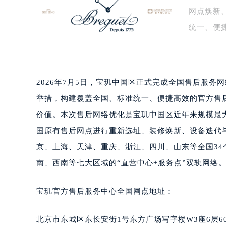
网点焕新
盐城市盐都区世纪大道5号盐城金融城写
泰州市海陵区永定东路399号置地商
统一、便
宁波市江北区大闸南路500号来福士广
一…
杭州市上城区钱江路1366号华润大厦
金华市金东区东市南街777号金华万达
2026年7月5日，宝玑中国区正式完成全国售后服
绍兴市越城区胜利东路379号世茂天
嘉兴市南湖区广益路705号嘉兴世界贸
举措，构建覆盖全国、标准统一、便捷高效的官方售
南昌市红谷滩新区红谷中大道998号
价值。本次售后网络优化是宝玑中国区近年来规模最
济南市历下区经十路11111号华润中
国原有售后网点进行重新选址、装修焕新、设备迭代与
广州市天河区天河路230号万菱汇国
京、上海、天津、重庆、浙江、四川、山东等全国3
广州市越秀区环市东路371-375号
南、西南等七大区域的“直营中心+服务点”双轨网络
深圳市罗湖区深南东路5001号华润大
惠州市惠城区江北文昌一路7号华贸大
宝玑官方售后服务中心全国网点地址：
厦门市思明区湖滨东路95号华润大厦写
福州市鼓楼区五四路128-1号恒力城
北京市东城区东长安街1号东方广场写字楼W3座6层6
成都市锦江区人民东路6号SAC东原中