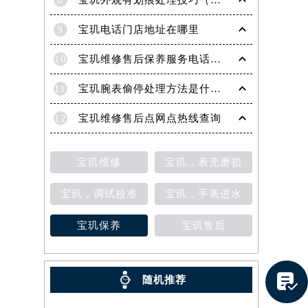
8
宝玑外观有划痕处理技巧（轻松修复爱表的实用方法）
9
宝玑电话门店地址在哪里
10
宝玑维修售后保养服务电话是多少
11
宝玑腕表偷停处理方法是什么（专业维修指南与常见故障排查）
12
宝玑维修售后点网点热线查询
宝玑维修
宝玑，表壳磨损
宝玑，调试校准
宝玑，手表进水
宝玑保养
宝玑售后
提前预约）

随机推荐