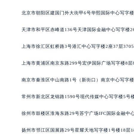
重庆市江北区观音桥步行街2号融恒时
北京市朝阳区建国门外大街甲6号华熙国际中心写字楼D
长沙市芙蓉区定王台街道建湘路393
郑州市二七区铭功路10号华润大厦写字
天津市和平区赤峰道136号天津国际金融中心写字楼26
太原市迎泽区解放路15号亨得利名
沈阳市沈河区中街路137号亨得利名
上海市徐汇区虹桥路3号港汇中心写字楼2座37层370
沈阳市沈河区中街路83号亨得利名
乌鲁木齐市天山区红山路26号时代广场
上海市黄浦区南京东路299号宏伊国际广场写字楼8层
温州市鹿城区锦绣路1067号置信广场
哈尔滨市道里区友谊西路600号富力中
南京市秦淮区中山南路1号（新街口）南京中心写字楼2
大连市中山区人民路15号国际金融大
佛山市禅城区季华五路57号万科金融中
常州市新北区龙锦路1590号现代传媒中心写字楼5号楼
东莞市东城街道鸿福东路1号民盈国贸
无锡市梁溪区人民中路139号恒隆广场
徐州市鼓楼区淮海东路29号苏宁广场IFC国际金融中心
南通市崇川区工农路57号圆融广场写字
苏州市苏州工业园区星港街199号苏州
扬州市邗江区国展路29号星耀天地写字楼1号楼18层1
武汉市江汉区解放大道686号世界贸易