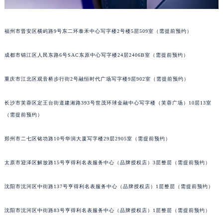
吉林省通化市东昌区环通乡江南大街宝玑售后服务中心（需提前预约）
吉林省延边市延吉市解放路宝玑售后服务中心（需提前预约）
福州市晋安区横屿路9号东二环泰禾中心写字楼2号楼5层509室（需提前预约）
辽宁省鞍山市铁东区站前街宝玑售后服务中心（需提前预约）
辽宁省本溪市平山区胜利路宝玑售后服务中心（需提前预约）
成都市锦江区人民东路6号SAC东原中心写字楼24层2406B室（需提前预约）
辽宁省朝阳市双塔区新华路宝玑售后服务中心（需提前预约）
重庆市江北区观音桥步行街2号融恒时代广场写字楼9层902室（需提前预约）
辽宁省丹东市振兴区七经街宝玑售后服务中心（需提前预约）
辽宁省抚顺市新抚区东一路宝玑售后服务中心（需提前预约）
长沙市芙蓉区定王台街道建湘路393号世茂环球金融中心写字楼（芙蓉广场）10层13室
辽宁省阜新市海州区解放大街宝玑售后服务中心（需提前预约）
（需提前预约）
辽宁省葫芦岛市连山区中央路宝玑售后服务中心（需提前预约）
辽宁省锦州市古塔区中央大街宝玑售后服务中心（需提前预约）
郑州市二七区铭功路10号华润大厦写字楼29层2905室（需提前预约）
辽宁省辽阳市白塔区新运大街宝玑售后服务中心（需提前预约）
太原市迎泽区解放路15号亨得利名表服务中心（品牌授权店）3层整层（需提前预约）
辽宁省盘锦市兴隆台区石油大街宝玑售后服务中心（需提前预约）
辽宁省铁岭市银州区南马路宝玑售后服务中心（需提前预约）
沈阳市沈河区中街路137号亨得利名表服务中心（品牌授权店）1层整层（需提前预约）
辽宁省营口市站前区市府路与渤海大街交叉口宝玑售后服务中心（需提前预约）
辽宁省沈阳市沈河区中街路137号亨得利名表维修授权店1楼宝玑售后服务中心（需提前预约）
沈阳市沈河区中街路83号亨得利名表服务中心（品牌授权店）1层整层（需提前预约）
辽宁省沈阳市沈河区中街路83号亨得利名表维修授权店1楼宝玑售后服务中心（需提前预约）