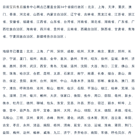
江苏省淮安市清江浦区淮海北路宝玑售后服务中心（需提前预约）
目前
宝玑售后
服务中心网点已覆盖全国34个省级行政区：北京、上海、天津、重庆、澳
门、香港、河北省、山西省、内蒙古自治区、辽宁省、吉林省、黑龙江省、江苏省、浙江
江苏省连云港市海州区通灌北路宝玑售后服务中心（需提前预约）
省、安徽省、福建省、江西省、山东省、台湾省、河南省、湖北省、湖南省、广东省、广
江苏省南京市秦淮区中山南路1号南京中心22层22-C1-C3室宝玑售后服务中心（需提前预约）
西壮族自治区、海南省、四川省、贵州省、云南省、西藏自治区、陕西省、甘肃省、青海
江苏省宿迁市宿城区西湖路宝玑售后服务中心（需提前预约）
省、宁夏回族自治区、新疆维吾尔自治区；
江苏省泰州市海陵区永定东路399号置地商务中心东塔（华润万象城）17层1706室宝玑售后服务中心（需提前预约）
江苏省徐州市鼓楼区淮海东路29号苏宁广场IFC国际金融中心35层3508室宝玑售后服务中心（需提前预约）
地级市已覆盖：北京、上海、广州、深圳、成都、杭州、天津、南京、重庆、郑州、长
江苏省盐城市盐都区世纪大道5号盐城金融城写字楼1号楼16层1604室宝玑售后服务中心（需提前预约）
沙、宁波、厦门、福州、南昌、金华、嘉兴、扬州、常州、绍兴、徐州、盐城、泰州、济
南、惠州、苏州、武汉、西安、青岛、无锡、温州、沈阳、大连、海口、三亚、佛山、东
江苏省扬州市邗江区国展路29号星耀天地写字楼1号楼18层1803室宝玑售后服务中心（需提前预约）
莞、珠海、哈尔滨、合肥、昆明、太原、石家庄、南宁、南通、长春、烟台、唐山、廊
江苏省镇江市京口区中山东路宝玑售后服务中心（需提前预约）
坊、保定、贵阳、泉州、台州、湖州、中山、乌鲁木齐、洛阳、邯郸、秦皇岛、澳门、西
江西省抚州市临川区赣东大道宝玑售后服务中心（需提前预约）
宁、潍坊、呼和浩特、沧州、鞍山、赣州、临沂、岳阳、平顶山、镇江、桂林、芜湖、汕
江西省赣州市章贡区文清路宝玑售后服务中心（需提前预约）
头、淄博、兰州、银川、郴州、大庆、张家口、衡阳、焦作、周口、邵阳、亳州、新乡、
江西省吉安市吉州区井冈山大道宝玑售后服务中心（需提前预约）
衡水、牡丹江、德州、聊城、包头、淮安、宜昌、许昌、邢台、宿迁、丽水、蚌埠、上
江西省景德镇市珠山区珠山中路宝玑售后服务中心（需提前预约）
饶、晋中、葫芦岛、四平、宜春、滁州、大同、舟山、绵阳、天水、德阳、承德、绥化、
马鞍山、三明、滨州、黄冈、赤峰、荆州、通化、鸡西、佳木斯、黑河、连云港、阜阳、
江西省九江市浔阳区浔阳路宝玑售后服务中心（需提前预约）
吉安、枣庄、永州、清远、揭阳、梧州、渭南、延安、长治、运城、淮南、莆田、荆门、
江西省南昌市红谷滩新区红谷中大道998号绿地双子塔（中央广场）A1座办公楼14层1407室宝玑售后服务中心（需提前预约）
益阳、梅州、达州、榆林、威海、九江、济宁、齐齐哈尔、南阳、常德、呼伦贝尔、丹
江西省萍乡市安源区萍安北大道与康庄路交叉口宝玑售后服务中心（需提前预约）