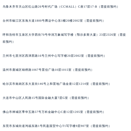
北京市朝阳区建国门外大街甲6号华熙国际中心D座11层1102室宝玑售后服务中心（北京总部）（需提前预约）
乌鲁木齐市天山区红山路26号时代广场（CCMALL）C座17层17-B（需提前预约）
北京市东城区东长安街1号王府井东方广场W3座6层602室宝玑售后服务中心（需提前预约）
台州市椒江区东海大道1800号腾达中心东1幢20楼2002室（需提前预约）
河北省保定市竞秀区朝阳北大街北国先天下宝玑售后服务中心（需提前预约）
内蒙古自治区阿拉善盟市左旗土尔扈特大街宝玑售后服务中心（需提前预约）
呼和浩特市玉泉区大学西街70号华润万象城写字楼（鄂尔多斯大厦）23层2326室（需提
内蒙古自治区巴彦淖尔市临河区新华街宝玑售后服务中心（需提前预约）
前预约）
内蒙古自治区包头市青山区幸福路甲3号王府井百货名表维修宝玑售后服务中心（需提前预约）
内蒙古自治区赤峰市红山区哈达街宝玑售后服务中心（需提前预约）
兰州市七里河区西津西路16号兰州中心写字楼20层2002室（需提前预约）
内蒙古自治区鄂尔多斯市东胜区伊金霍洛街宝玑售后服务中心（需提前预约）
温州市鹿城区锦绣路1067号置信广场10层1015室（需提前预约）
内蒙古自治区呼伦贝尔市海拉尔区中央街宝玑售后服务中心（需提前预约）
内蒙古自治区通辽市科尔沁区明仁大街宝玑售后服务中心（需提前预约）
哈尔滨市南岗区东大直街146号上和置地广场金座12层1214室（需提前预约）
内蒙古自治区乌海市海勃湾区人民南路宝玑售后服务中心（需提前预约）
内蒙古自治区乌兰察布市集宁区恩和大街宝玑售后服务中心（需提前预约）
大连市中山区人民路15号国际金融大厦7层G室（需提前预约）
内蒙古自治区锡林郭勒盟市锡林浩特市光明街与额尔敦路交叉口宝玑售后服务中心（需提前预约）
佛山市禅城区季华五路57号万科金融中心C座12层1205室（需提前预约）
内蒙古自治区兴安盟市乌兰浩特市兴安大街宝玑售后服务中心（需提前预约）
山西省大同市平城区迎宾街宝玑售后服务中心（需提前预约）
东莞市东城街道鸿福东路1号民盈国贸中心T1写字楼9层907室（需提前预约）
山西省晋城市城区黄华街宝玑售后服务中心（需提前预约）