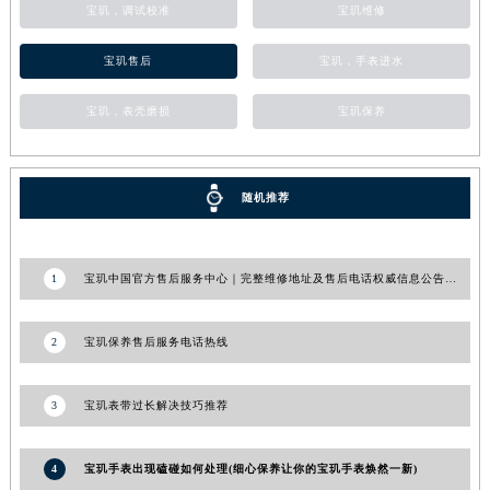
宝玑，调试校准
宝玑维修
甘肃省临夏市城南街道团结路宝玑售后服务中心（需提前预约）
甘肃省陇南市武都区人民路宝玑售后服务中心（需提前预约）
宝玑售后
宝玑，手表进水
甘肃省平凉市崆峒区西大街宝玑售后服务中心（需提前预约）
宝玑，表壳磨损
宝玑保养
甘肃省庆阳市西峰区南大街宝玑售后服务中心（需提前预约）
甘肃省天水市秦州区民主路宝玑售后服务中心（需提前预约）
甘肃省武威市凉州区迎宾路宝玑售后服务中心（需提前预约）
随机推荐
甘肃省张掖市甘州区民乐北路宝玑售后服务中心（需提前预约）
宁夏回族自治区固原市原州区文化街宝玑售后服务中心（需提前预约）
宁夏回族自治区石嘴山市大武口区贺兰山路宝玑售后服务中心（需提前预约）
1
宝玑中国官方售后服务中心｜完整维修地址及售后电话权威信息公告（2026年8月更新）
宁夏回族自治区吴忠市利通区开元大道宝玑售后服务中心（需提前预约）
宁夏回族自治区银川市兴庆区新华东路97号新百中心C馆一层C1-18号商铺宝玑售后服务中心（需提前预约）
2
宝玑保养售后服务电话热线
宁夏回族自治区中卫市沙坡头区鼓楼东街宝玑售后服务中心（需提前预约）
青海省果洛藏族自治州玛沁县团结路宝玑售后服务中心（需提前预约）
3
宝玑表带过长解决技巧推荐
青海省海北藏族自治州海晏县将军路宝玑售后服务中心（需提前预约）
青海省海东市乐都区滨河路宝玑售后服务中心（需提前预约）
4
宝玑手表出现磕碰如何处理(细心保养让你的宝玑手表焕然一新)
青海省海南藏族自治州共和县青海湖大街宝玑售后服务中心（需提前预约）