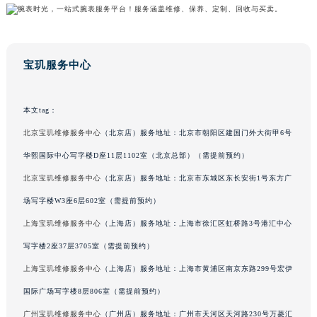
广东省韶关市武江区芙蓉新区与老城中心交汇处宝玑售后服务中心（需提前预约）
广东省深圳市罗湖区深南东路5001号华润大厦17层1701室宝玑售后服务中心（需提前预约）
广东省阳江市江城区东风一路宝玑售后服务中心（需提前预约）
宝玑服务中心
广东省云浮市云城区金山路宝玑售后服务中心（需提前预约）
广东省湛江市赤坎区观海北路宝玑售后服务中心（需提前预约）
本文tag：
广东省肇庆市端州区信安大道与砚都大道交汇处宝玑售后服务中心（需提前预约）
北京宝玑维修服务中心
（北京店）服务地址：北京市朝阳区建国门外大街甲6号
广西壮族自治区百色市右江区中山二路宝玑售后服务中心（需提前预约）
广西壮族自治区北海市海城区北京路宝玑售后服务中心（需提前预约）
华熙国际中心写字楼D座11层1102室（北京总部）（需提前预约）
广西壮族自治区崇左市江州区石景林街道友谊大道与丽川路交汇处宝玑售后服务中心（需提前预约）
北京宝玑维修服务中心
（北京店）服务地址：北京市东城区东长安街1号东方广
广西壮族自治区防城港市港口区金花茶大道宝玑售后服务中心（需提前预约）
场写字楼W3座6层602室（需提前预约）
广西壮族自治区贵港市港北区港城街道布山大道与仙衣路交叉口宝玑售后服务中心（需提前预约）
上海宝玑维修服务中心
（上海店）服务地址：上海市徐汇区虹桥路3号港汇中心
广西壮族自治区桂林市秀峰区红岭路宝玑售后服务中心（需提前预约）
写字楼2座37层3705室（需提前预约）
广西壮族自治区河池市金城江区金城江街道朝阳路宝玑售后服务中心（需提前预约）
上海宝玑维修服务中心
（上海店）服务地址：上海市黄浦区南京东路299号宏伊
广西壮族自治区贺州市八步区城东街道灵峰南路宝玑售后服务中心（需提前预约）
国际广场写字楼8层806室（需提前预约）
广西壮族自治区来宾市兴宾区桂中大道宝玑售后服务中心（需提前预约）
广西壮族自治区柳州市城中区中山中路宝玑售后服务中心（需提前预约）
广州宝玑维修服务中心
（广州店）服务地址：广州市天河区天河路230号万菱汇