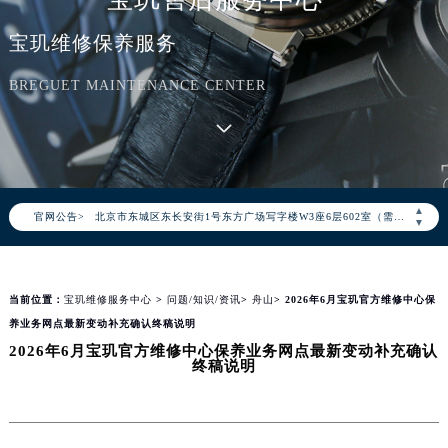
宝玑维修保养服务
2026年8月宝玑中国区售后服务网络优化升级公告
2026年8月宝玑全国官方售后客户服务热线：400-886-1507
BREGUET MAINTENANCE CENTER
宝玑官方全国统一服务热线400-886-1507，服务覆盖中国大陆、香港、澳门、台湾全部区域（非大陆需加拨“+86”）
2026年8月宝玑售后服务中心最新网点地址：
北京市朝阳区建国门外大街甲6号华熙国际中心写字楼D座11层1102室（北京总部）（需提前预约）
北京市东城区东长安街1号东方广场写字楼W3座6层602室（需提前预约）
▲
官网公告>
天津市和平区赤峰道136号天津国际金融中心写字楼26层2603室（需提前预约）
▼
上海市徐汇区虹桥路3号港汇中心写字楼2座37层3705室（需提前预约）
上海市黄浦区南京东路299号宏伊国际广场写字楼8层806室（需提前预约）
当前位置：
宝玑维修服务中心
>
问题/知识/资讯
>
舟山
> 2026年6月宝玑官方维修中心保
南京市秦淮区中山南路1号（新街口）南京中心写字楼22层C1-1室（需提前预约）
养业务网点最新变动补充确认终稿说明
常州市新北区龙锦路1590号现代传媒中心写字楼5号楼10层1008室（需提前预约）
2026年6月宝玑官方维修中心保养业务网点最新变动补充确认
徐州市鼓楼区淮海东路29号苏宁广场IFC国际金融中心写字楼35层3508室（需提前预约）
终稿说明
扬州市邗江区国展路29号星耀天地写字楼1号楼18层1803室（需提前预约）
盐城市盐都区世纪大道5号盐城金融城写字楼1号楼16层1604室（需提前预约）
泰州市海陵区永定东路399号置地商务中心东塔写字楼（华润万象城）17层1706室（需提前预约）