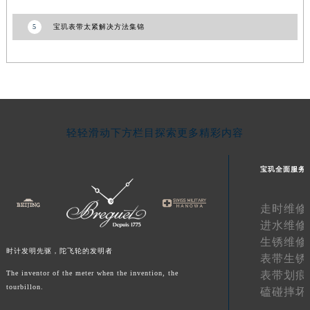
青海省海西蒙古族藏族自治州德令哈市柴达木路宝玑售后服务中心（需提前预约）
5
宝玑表带太紧解决方法集锦
青海省黄南藏族自治州同仁市德合隆路宝玑售后服务中心（需提前预约）
青海省西宁市城西区海湖新区西关大道宝玑售后服务中心（需提前预约）
青海省玉树藏族自治州结古镇胜利路宝玑售后服务中心（需提前预约）
陕西省安康市汉滨区金州路宝玑售后服务中心（需提前预约）
陕西省宝鸡市渭滨区经二路宝玑售后服务中心（需提前预约）
陕西省汉中市汉台区北大街宝玑售后服务中心（需提前预约）
轻轻滑动下方栏目探索更多精彩内容
陕西省商洛市商州区州城街宝玑售后服务中心（需提前预约）
宝玑全面服务
陕西省铜川市王益区红旗街宝玑售后服务中心（需提前预约）
陕西省渭南市临渭区东风大街宝玑售后服务中心（需提前预约）
走时维修
陕西省咸阳市秦都区沣西新城统一西路与白马河路交汇处宝玑售后服务中心（需提前预约）
进水维修
陕西省延安市宝塔区中心街宝玑售后服务中心（需提前预约）
生锈维修
陕西省榆林市榆阳区长兴路宝玑售后服务中心（需提前预约）
时计发明先驱，陀飞轮的发明者
表带生锈
新疆维吾尔自治区阿克苏市东大街宝玑售后服务中心（需提前预约）
表带划痕
The inventor of the meter when the invention, the
新疆维吾尔自治区阿拉尔市胜利大道宝玑售后服务中心（需提前预约）
tourbillon.
磕碰摔坏
新疆维吾尔自治区阿拉山口市友好路宝玑售后服务中心（需提前预约）