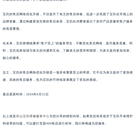
澳门省路氹城市金光大道宝玑售后服务中心（需提前预约）
宝玑的售后网络优化升级，不仅提升了表主的售后体验，也进一步巩固了宝玑在市场上的
澳门特别行政区望德堂区塔石广场宝玑售后服务中心（需提前预约）
品牌形象。通过构建更加完善的售后体系，宝玑向消费者展示了其对产品质量和客户服务
福建省福州市鼓楼区五四路128-1号恒力城写字楼15层03室宝玑售后服务中心（需提前预约）
的高度重视。
福建省厦门市思明区湖滨东路95号万象城华润大厦B座11层1104室宝玑售后服务中心（需提前预约）
广东省潮州市潮安区新风路与潮汕路交汇处宝玑售后服务中心（需提前预约）
在未来，宝玑将继续秉承“客户至上”的服务理念，不断优化售后网络，提升服务质量。同
广东省广州市天河区天河路230号万菱汇国际中心A塔7层704室宝玑售后服务中心（需提前预约）
时，宝玑也将加强与表主的沟通和互动，了解表主的需求和期望，为表主提供更加优质、
广东省广州市越秀区环市东路371-375号世界贸易中心大厦南塔15层1507室宝玑售后服务中心（需提前预约）
贴心的服务。
广东省河源市源城区越王大道宝玑售后服务中心（需提前预约）
总之，宝玑的售后网络优化升级是一项具有重要意义的举措。它不仅为表主提供了更加便
广东省惠州市惠城区江北文昌一路7号华贸大厦1座30层3005室宝玑售后服务中心（需提前预约）
捷、高效的售后服务，也为宝玑的可持续发展奠定了坚实的基础。
广东省江门市蓬江区广场西路宝玑售后服务中心（需提前预约）
广东省揭阳市榕城进贤门步行街宝玑售后服务中心（需提前预约）
最后更新时间：2026年6月22日
广东省茂名市电白区水东街道迎宾大道宝玑售后服务中心（需提前预约）
广东省梅州市梅江区金燕大道宝玑售后服务中心（需提前预约）
以上就是
舟山宝玑维修服务中心
为您分享的精彩内容。如果您还有其他关于宝玑手表维护
广东省清远市清城区湖西路宝玑售后服务中心（需提前预约）
和保养的问题，可以拨打页面400电话进行咨询，我们将竭诚为您服务。
广东省汕头市龙湖区长平路宝玑售后服务中心（需提前预约）
广东省汕尾市城区香洲街道园林社区翠园街宝玑售后服务中心（需提前预约）