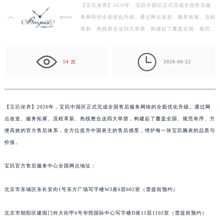
【宝玑保养】2026年，宝玑中国区正式完成全国售后服
宁波市江北区大闸南路500号来福士广场办公楼20层2009室（需提前预约）
务网络的全面优化升级。通过网点改造、服务拓展、流程
杭州市上城区钱江路1366号华润大厦写字楼A座5层503-5室（需提前预约）
革新、热线整合这四大举措，构建起了覆盖全国、规范有
金华市金东区东市南街777号金华万达广场写字楼4号楼22层2209室（需提前预约）
序、方便高效的官方售后体系，全方位提升中国表主的
绍兴市越城区胜利东路379号世茂天际中心写字楼8层805室（需提前预约）
售…

54 次
2026-06-22
嘉兴市南湖区广益路705号嘉兴世界贸易中心写字楼A座13层1304室（需提前预约）
南昌市红谷滩新区红谷中大道998号绿地双子塔（中央广场）A1座办公楼14层07室（需提前预约）
济南市历下区经十路11111号华润中心写字楼（万象城）15层1508室（需提前预约）
广州市天河区天河路230号万菱汇国际中心写字楼A塔7层704室（需提前预约）
【
宝玑保养
】2026年，宝玑中国区正式完成全国售后服务网络的全面优化升级。通过网
点改造、服务拓展、流程革新、热线整合这四大举措，构建起了覆盖全国、规范有序、方
广州市越秀区环市东路371-375号世界贸易中心大厦南塔写字楼15层07室（需提前预约）
便高效的官方售后体系，全方位提升中国表主的售后感受，维护每一块宝玑腕表的品质与
深圳市罗湖区深南东路5001号华润大厦写字楼17层1701室（需提前预约）
价值。
惠州市惠城区江北文昌一路7号华贸大厦写字楼1座30层05室（需提前预约）
厦门市思明区湖滨东路95号华润大厦写字楼B座11层1104室（需提前预约）
宝玑官方售后服务中心全国网点地址：
福州市鼓楼区五四路128-1号恒力城写字楼15层03室（需提前预约）
成都市锦江区人民东路6号SAC东原中心写字楼24层2406B室（需提前预约）
北京市东城区东长安街1号东方广场写字楼W3座6层602室（需提前预约）
重庆市江北区观音桥步行街2号融恒时代广场写字楼9层902室（需提前预约）
北京市朝阳区建国门外大街甲6号华熙国际中心写字楼D座11层1102室（需提前预约）
长沙市芙蓉区定王台街道建湘路393号世茂环球金融中心写字楼（芙蓉广场）10层13室（需提前预约）