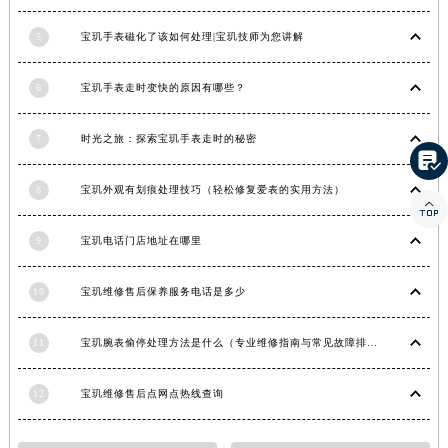
湖南省娄底市娄星区长青街宝玑售后服务中心（需提前预约）
5
宝玑手表磁化了该如何处理|宝玑技师为您讲解
湖南省邵阳市双清区东风路宝玑售后服务中心（需提前预约）
湖南省湘潭市雨湖区莲城大道宝玑售后服务中心（需提前预约）
6
宝玑手表走时变快的原因有哪些？
湖南省益阳市赫山区桃花仑路宝玑售后服务中心（需提前预约）
湖南省永州市冷水滩区永州大道与中兴路交叉口宝玑售后服务中心（需提前预约）
7
时光之旅：探索宝玑手表走时的秘密

湖南省岳阳市岳阳楼区东茅岭路宝玑售后服务中心（需提前预约）
湖南省张家界市永定区解放路宝玑售后服务中心（需提前预约）
8
宝玑外观有划痕处理技巧（轻松修复爱表的实用方法）

湖南省长沙市芙蓉区建湘路393号世茂环球金融中心写字楼10层1013室宝玑售后服务中心（需提前预约）
9
宝玑电话门店地址在哪里
湖南省株洲市芦淞区建设南路宝玑售后服务中心（需提前预约）
甘肃省白银市白银区北京路宝玑售后服务中心（需提前预约）
10
宝玑维修售后保养服务电话是多少
甘肃省定西市安定区解放路宝玑售后服务中心（需提前预约）
甘肃省敦煌市沙州镇阳关中路宝玑售后服务中心（需提前预约）
11
宝玑腕表偷停处理方法是什么（专业维修指南与常见故障排查）
甘肃省合作市人民街宝玑售后服务中心（需提前预约）
甘肃省嘉峪关市雄关区新华中路宝玑售后服务中心（需提前预约）
12
宝玑维修售后点网点热线查询
甘肃省金昌市金川区北京路宝玑售后服务中心（需提前预约）
甘肃省酒泉市肃州区西大街宝玑售后服务中心（需提前预约）