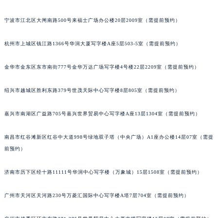
泉州市丰泽区宝洲路729号浦西万达中心写字楼A座7楼709室（需提前预约）
宁波市江北区大闸南路500号来福士广场办公楼20层2009室（需提前预约）
青岛市南区山东路6号华润大厦B座22层04室（需提前预约）
烟台市芝罘区胜利路139号万达金融中心A座907室（需提前预约）
杭州市上城区钱江路1366号华润大厦写字楼A座5层503-5室（需提前预约）
长春市朝阳区西安大路727号中银大厦A座(旺进大厦)18层09室（需提前预约）
贵阳市南明区都司高架桥路33号亨特国际金融中心14楼14D（需提前预约）
金华市金东区东市南街777号金华万达广场写字楼4号楼22层2209室（需提前预约）
昆明市盘龙区北京路928号同德昆明广场写字楼10层06室（需提前预约）
绍兴市越城区胜利东路379号世茂天际中心写字楼8层805室（需提前预约）
石家庄市长安区中山东路39号勒泰中心写字楼B座13层07室（需提前预约）
西安市碑林区南关正街88号华侨城长安国际中心E座6楼10室（需提前预约）
嘉兴市南湖区广益路705号嘉兴世界贸易中心写字楼A座13层1304室（需提前预约）
海口市龙华区金贸东路5号海口华润大厦B座17层1707室（需提前预约）
唐山市路南区新华东道100号万达广场写字楼A座10层1002室（需提前预约）
南昌市红谷滩新区红谷中大道998号绿地双子塔（中央广场）A1座办公楼14层07室（需提
台州市椒江区东海大道1800号腾达中心东1幢20楼2002室（需提前预约）
前预约）
内蒙古自治区呼和浩特市玉泉区大学西街70号华润万象城写字楼（鄂尔多斯大厦）23层2326室（需提前预约）
济南市历下区经十路11111号华润中心写字楼（万象城）15层1508室（需提前预约）
甘肃省兰州市七里河区西津西路16号兰州中心写字楼21层2102室（需提前预约）
重庆市解放碑渝中区民权路28号英利国际金融中心写字楼20层01室（需提前预约）
广州市天河区天河路230号万菱汇国际中心写字楼A塔7层704室（需提前预约）
黑龙江省大庆市萨尔图区会战大街宝玑售后服务中心（需提前预约）
黑龙江省鹤岗市向阳区红军路宝玑售后服务中心（需提前预约）