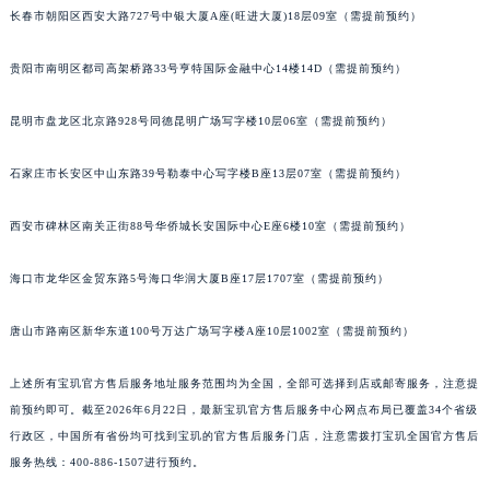
长春市朝阳区西安大路727号中银大厦A座(旺进大厦)18层09室（需提前预约）
安徽省淮北市相山区淮海路宝玑售后服务中心（需提前预约）
安徽省淮南市田家庵区国庆中路宝玑售后服务中心（需提前预约）
贵阳市南明区都司高架桥路33号亨特国际金融中心14楼14D（需提前预约）
安徽省黄山市屯溪区黄山西路宝玑售后服务中心（需提前预约）
安徽省六安市金安区解放中路宝玑售后服务中心（需提前预约）
昆明市盘龙区北京路928号同德昆明广场写字楼10层06室（需提前预约）
安徽省马鞍山市雨山区湖南西路宝玑售后服务中心（需提前预约）
石家庄市长安区中山东路39号勒泰中心写字楼B座13层07室（需提前预约）
安徽省宿州市埇桥区人民中路宝玑售后服务中心（需提前预约）
安徽省铜陵市铜官区石城大道宝玑售后服务中心（需提前预约）
西安市碑林区南关正街88号华侨城长安国际中心E座6楼10室（需提前预约）
安徽省芜湖市镜湖区中山路步行街宝玑售后服务中心（需提前预约）
安徽省宣城市宣州区叠嶂西路宝玑售后服务中心（需提前预约）
海口市龙华区金贸东路5号海口华润大厦B座17层1707室（需提前预约）
福建省龙岩市新罗区九一南路宝玑售后服务中心（需提前预约）
福建省南平市建阳区人民西路宝玑售后服务中心（需提前预约）
唐山市路南区新华东道100号万达广场写字楼A座10层1002室（需提前预约）
福建省宁德市蕉城区天湖东路宝玑售后服务中心（需提前预约）
上述所有宝玑官方售后服务地址服务范围均为全国，全部可选择到店或邮寄服务，注意提
福建省莆田市城厢区霞林街道荔华东大道宝玑售后服务中心（需提前预约）
前预约即可。截至2026年6月22日，最新宝玑官方售后服务中心网点布局已覆盖34个省级
福建省三明市三元区东乾二路宝玑售后服务中心（需提前预约）
行政区，中国所有省份均可找到宝玑的官方售后服务门店，注意需拨打宝玑全国官方售后
福建省漳州市龙文区步港路宝玑售后服务中心（需提前预约）
服务热线：400-886-1507进行预约。
江苏省常州市新北区龙锦路1590号现代传媒中心5号楼10层1008室宝玑售后服务中心（需提前预约）