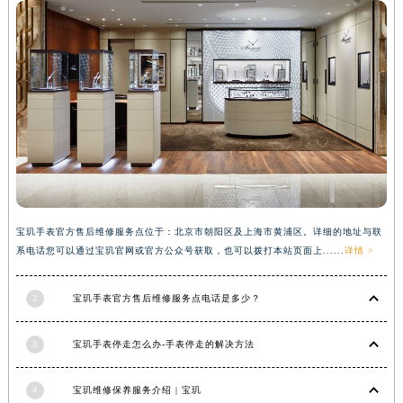
河南省驻马店市驿城区乐山大道与置地大道交叉口宝玑售后服务中心（需提前预约）
湖北省鄂州市鄂城区文星大道宝玑售后服务中心（需提前预约）
湖北省黄冈市黄州区赤壁大道宝玑售后服务中心（需提前预约）
湖北省黄石市黄石港区武汉路宝玑售后服务中心（需提前预约）
湖北省荆门市东宝中天街步行街宝玑售后服务中心（需提前预约）
湖北省荆州市荆州区荆中路宝玑售后服务中心（需提前预约）
湖北省十堰市茅箭区人民北路宝玑售后服务中心（需提前预约）
湖北省随州市曾都区青年路宝玑售后服务中心（需提前预约）
湖北省咸宁市咸安区长安大道宝玑售后服务中心（需提前预约）
宝玑手表官方售后维修服务点位于：北京市朝阳区及上海市黄浦区。详细的地址与联
湖北省襄阳市樊城区长虹路与人民路交叉口宝玑售后服务中心（需提前预约）
系电话您可以通过宝玑官网或官方公众号获取，也可以拨打本站页面上......
详情 >
湖北省孝感市孝南区复兴大道宝玑售后服务中心（需提前预约）
湖北省宜昌市西陵区夷陵大道与港窑路宝玑售后服务中心（需提前预约）
2
宝玑手表官方售后维修服务点电话是多少？
湖南省常德市武陵区人民路宝玑售后服务中心（需提前预约）
3
宝玑手表停走怎么办-手表停走的解决方法
湖南省郴州市北湖区国庆北路宝玑售后服务中心（需提前预约）
湖南省衡阳市雁峰区解放路宝玑售后服务中心（需提前预约）
4
宝玑维修保养服务介绍 | 宝玑
湖南省怀化市鹤城区迎丰中路宝玑售后服务中心（需提前预约）