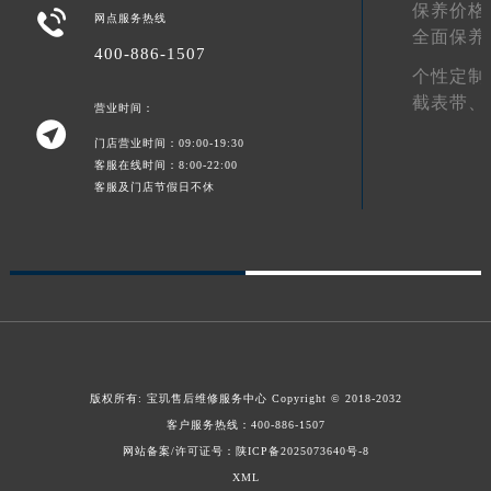
保养价格

网点服务热线
新疆维吾尔自治区阿勒泰市解放路宝玑售后服务中心（需提前预约）
全面保养
400-886-1507
新疆维吾尔自治区阿图什市光明路宝玑售后服务中心（需提前预约）
个性定制
新疆维吾尔自治区白杨市军垦路宝玑售后服务中心（需提前预约）
截表带、
营业时间：
新疆维吾尔自治区北屯市团结路宝玑售后服务中心（需提前预约）

门店营业时间：09:00-19:30
新疆维吾尔自治区博乐市博乐市北京路宝玑售后服务中心（需提前预约）
客服在线时间：8:00-22:00
新疆维吾尔自治区昌吉市延安北路宝玑售后服务中心（需提前预约）
客服及门店节假日不休
新疆维吾尔自治区阜康市博峰路宝玑售后服务中心（需提前预约）
新疆维吾尔自治区哈密市伊州区建国北路宝玑售后服务中心（需提前预约）
新疆维吾尔自治区和田市和田市北京西路宝玑售后服务中心（需提前预约）
新疆维吾尔自治区胡杨河市胡杨河市胡杨路宝玑售后服务中心（需提前预约）
新疆维吾尔自治区霍尔果斯市亚欧北路宝玑售后服务中心（需提前预约）
新疆维吾尔自治区喀什市解放北路宝玑售后服务中心（需提前预约）
新疆维吾尔自治区可克达拉市幸福路宝玑售后服务中心（需提前预约）
版权所有:
宝玑售后维修服务中心
Copyright © 2018-2032
新疆维吾尔自治区克拉玛依市克拉玛依区友谊路宝玑售后服务中心（需提前预约）
客户服务热线：
400-886-1507
网站备案/许可证号：陕ICP备2025073640号-8
新疆维吾尔自治区库车市库车市文化东路宝玑售后服务中心（需提前预约）
XML
新疆维吾尔自治区库尔勒市库尔勒市人民东路宝玑售后服务中心（需提前预约）