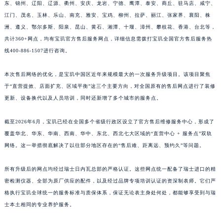
东、锦州、辽阳、辽源、衢州、安庆、龙岩、宁德、鹰潭、泰安、商丘、驻马店、咸宁、
江西省上饶市信州区滨江西路宝玑售后服务中心（需提前预约）
江门、茂名、玉林、乐山、南充、雅安、宝鸡、柳州、拉萨、丽江、张家界、襄阳、株
江西省新余市渝水区北湖西路宝玑售后服务中心（需提前预约）
洲、遵义、鄂尔多斯、阳泉、昆山、黄石、湘潭、十堰、漳州、攀枝花、香港、台北等，
江西省宜春市袁州区中山中路宝玑售后服务中心（需提前预约）
共计360+网点，均有宝玑官方售后服务网点，详细信息需拨打宝玑全国官方售后服务热
线400-886-1507进行咨询。
江西省鹰潭市月湖区胜利东路宝玑售后服务中心（需提前预约）
山东省德州市德城区东风中路宝玑售后服务中心（需提前预约）
本次售后网络的优化，是宝玑中国区近年来规模最大的一次服务升级项目。该项目聚焦
山东省东营市东营区济南路宝玑售后服务中心（需提前预约）
于“直营提效、店面扩充、区域平衡”这三个主要方向，对全国原有的售后网点进行了装修
山东省济南市历下区经十路11111号华润中心写字楼（万象城）15层1508室宝玑售后服务中心（需提前预约）
更新、设备换代以及人员培训，同时还新增了多个城市的服务点。
山东省济宁市任城区太白楼路宝玑售后服务中心（需提前预约）
山东省莱芜市文化南路8号银座商城名表维修一楼名表维修宝玑售后服务中心（需提前预约）
截至2026年6月，宝玑已经在全国多个省级行政区设立了官方售后维修服务中心，形成了
覆盖华北、华东、华南、西南、华中、东北、西北七大区域的“直营中心 + 服务点”双轨
山东省临沂市兰山区解放路宝玑售后服务中心（需提前预约）
网络。这一举措彻底解决了以往部分地区存在的“售后难、距离远、预约久”等问题。
山东省日照市东港区烟台路宝玑售后服务中心（需提前预约）
山东省泰安市泰山区财源街道泰山大街宝玑售后服务中心（需提前预约）
所有升级后的网点均经过瑞士日内瓦总部的严格认证。这些网点统一配备了瑞士进口的精
山东省威海市环翠区新威海路89号振华商厦一楼名表维修宝玑售后服务中心（需提前预约）
密检测仪器、全部为原厂供应的配件，以及经过品牌专项培训认证的资深制表师。它们严
山东省潍坊市奎文区东风东街宝玑售后服务中心（需提前预约）
格执行宝玑全球统一的服务标准与质保体系，保证无论表主身处何处，都能够享受到与瑞
山东省枣庄市滕州市北辛路与善国路交叉口宝玑售后服务中心（需提前预约）
士本土相同的专业养护服务。
山东省淄博市张店区金晶大道宝玑售后服务中心（需提前预约）