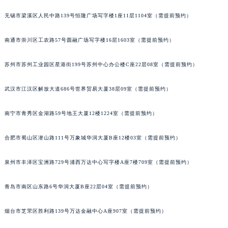
山西省晋中市榆次区顺城街宝玑售后服务中心（需提前预约）
无锡市梁溪区人民中路139号恒隆广场写字楼1座11层1104室（需提前预约）
山西省临汾市尧都区解放路宝玑售后服务中心（需提前预约）
山西省吕梁市离石区永宁中路与建设街交叉口宝玑售后服务中心（需提前预约）
南通市崇川区工农路57号圆融广场写字楼16层1603室（需提前预约）
山西省朔州市朔城区怡西路与鄯阳西街交汇处宝玑售后服务中心（需提前预约）
苏州市苏州工业园区星港街199号苏州中心办公楼C座22层08室（需提前预约）
山西省忻州市忻府区和平东街与七一南路交叉口宝玑售后服务中心（需提前预约）
山西省阳泉市郊区平阳东街与新城大道交叉口宝玑售后服务中心（需提前预约）
武汉市江汉区解放大道686号世界贸易大厦38层09室（需提前预约）
山西省运城市盐湖区河东街宝玑售后服务中心（需提前预约）
山西省长治市潞州区英雄中路宝玑售后服务中心（需提前预约）
南宁市青秀区金湖路59号地王大厦12楼1224室（需提前预约）
山西省太原市迎泽区迎泽街道解放路15号亨得利名表维修授权店3楼宝玑售后服务中心（需提前预约）
合肥市蜀山区潜山路111号万象城华润大厦B座12楼03室（需提前预约）
天津市和平区赤峰道136号天津国际金融中心26层2603室宝玑售后服务中心（需提前预约）
安徽省安庆市迎江区人民路宝玑售后服务中心（需提前预约）
泉州市丰泽区宝洲路729号浦西万达中心写字楼A座7楼709室（需提前预约）
安徽省蚌埠市蚌山区淮河路宝玑售后服务中心（需提前预约）
安徽省亳州市谯城区魏武大道宝玑售后服务中心（需提前预约）
青岛市南区山东路6号华润大厦B座22层04室（需提前预约）
安徽省池州市贵池区长江路宝玑售后服务中心（需提前预约）
安徽省滁州市琅琊区南谯北路宝玑售后服务中心（需提前预约）
烟台市芝罘区胜利路139号万达金融中心A座907室（需提前预约）
安徽省阜阳市颍州区颍州北路宝玑售后服务中心（需提前预约）