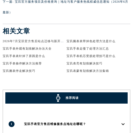
下一篇:
宝玑官方服务项目及价格查询｜地址与客户服务热线权威信息通知（2026年6月
河南省鹤壁市淇滨区九州路宝玑售后服务中心（需提前预约）
最新）
河南省济源市沁园街道济水大道宝玑售后服务中心（需提前预约）
河南省焦作市解放区解放路宝玑售后服务中心（需提前预约）
相关文章
河南省开封市鼓楼区中山路宝玑售后服务中心（需提前预约）
河南省洛阳市西工区中州中路与解放路交叉口宝玑售后服务中心（需提前预约）
2026年7月宝玑官方售后站点迁移与新开信息最终总表
宝玑腕表表带掉色处理方法是什么
河南省漯河市源汇区交通路宝玑售后服务中心（需提前预约）
宝玑手表外观有划痕解决办法大全
宝玑手表走慢了处理方法汇总
宝玑手表表针掉了原因是什么
宝玑手表机芯受损处理技巧是什么
河南省南阳市宛城区范蠡东路与南都路交叉口宝玑售后服务中心（需提前预约）
宝玑手表偷停解决方法推荐
宝玑表壳有划痕解决技巧
河南省平顶山市卫东区建设路宝玑售后服务中心（需提前预约）
宝玑腕表停走解决技巧
宝玑表蒙有划痕解决方法集锦
河南省濮阳市大华龙区开州路绿城路交叉口宝玑售后服务中心（需提前预约）
河南省三门峡市湖滨区和平路宝玑售后服务中心（需提前预约）
河南省商丘市梁园区神火大道宝玑售后服务中心（需提前预约）
河南省新乡市红旗区人民路宝玑售后服务中心（需提前预约）
推荐阅读
河南省信阳市浉河区东方红大道宝玑售后服务中心（需提前预约）
河南省许昌市魏都区建安大道与八龙路交叉口宝玑售后服务中心（需提前预约）
河南省郑州市二七区民主路10号华润大厦29层2905室宝玑售后服务中心（需提前预约）
1
宝玑手表官方售后维修服务点地址在哪呢？
河南省周口市川汇区七一路宝玑售后服务中心（需提前预约）