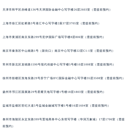
郑州市二七区铭功路10号华润大厦写字楼29层2905室（需提前预约）
天津市和平区赤峰道136号天津国际金融中心写字楼26层2603室（需提前预约）
太原市迎泽区解放路15号亨得利名表服务中心（品牌授权店）3层整层（需提前预约）
沈阳市沈河区中街路137号亨得利名表服务中心（品牌授权店）1层整层（需提前预约）
上海市徐汇区虹桥路3号港汇中心写字楼2座37层3705室（需提前预约）
沈阳市沈河区中街路83号亨得利名表服务中心（品牌授权店）1层整层（需提前预约）
上海市黄浦区南京东路299号宏伊国际广场写字楼8层806室（需提前预约）
乌鲁木齐市天山区红山路26号时代广场（CCMALL）C座17层17-B（需提前预约）
温州市鹿城区锦绣路1067号置信广场10层1015室（需提前预约）
南京市秦淮区中山南路1号（新街口）南京中心写字楼22层C1-1室（需提前预约）
哈尔滨市道里区友谊西路600号富力中心T2座写字楼29层03室（需提前预约）
大连市中山区人民路15号国际金融大厦7层G室（需提前预约）
常州市新北区龙锦路1590号现代传媒中心写字楼5号楼10层1008室（需提前预约）
佛山市禅城区季华五路57号万科金融中心C座12层1205室（需提前预约）
东莞市东城街道鸿福东路1号民盈国贸中心T1写字楼9层907室（需提前预约）
徐州市鼓楼区淮海东路29号苏宁广场IFC国际金融中心写字楼35层3508室（需提前预约）
无锡市梁溪区人民中路139号恒隆广场写字楼1座11层1104室（需提前预约）
扬州市邗江区国展路29号星耀天地写字楼1号楼18层1803室（需提前预约）
南通市崇川区工农路57号圆融广场写字楼16层1603室（需提前预约）
苏州市苏州工业园区星港街199号苏州中心办公楼C座22层08室（需提前预约）
盐城市盐都区世纪大道5号盐城金融城写字楼1号楼16层1604室（需提前预约）
武汉市江汉区解放大道686号世界贸易大厦38层09室（需提前预约）
南宁市青秀区金湖路59号地王大厦12楼1224室（需提前预约）
泰州市海陵区永定东路399号置地商务中心东塔写字楼（华润万象城）17层1706室（需提
合肥市蜀山区潜山路111号万象城华润大厦B座12楼03室（需提前预约）
前预约）