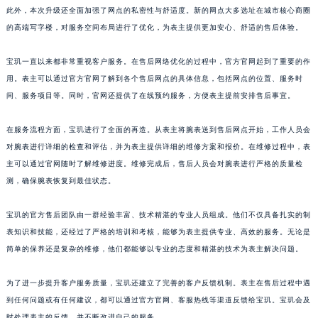
此外，本次升级还全面加强了网点的私密性与舒适度。新的网点大多选址在城市核心商圈
上海市黄浦区南京东路299号宏伊国际广场写字楼8层806室宝玑售后服务中心（需提前预约）
的高端写字楼，对服务空间布局进行了优化，为表主提供更加安心、舒适的售后体验。
上海市徐汇区虹桥路3号港汇中心2座37层3705室宝玑售后服务中心（需提前预约）
浙江省杭州市上城区钱江路1366号华润大厦A座5层503-5室宝玑售后服务中心（需提前预约）
宝玑一直以来都非常重视客户服务。在售后网络优化的过程中，官方官网起到了重要的作
浙江省湖州市吴兴区劳动路宝玑售后服务中心（需提前预约）
用。表主可以通过官方官网了解到各个售后网点的具体信息，包括网点的位置、服务时
浙江省嘉兴市南湖区广益路705号嘉兴世界贸易中心A座13层1304室宝玑售后服务中心（需提前预约）
间、服务项目等。同时，官网还提供了在线预约服务，方便表主提前安排售后事宜。
浙江省金华市金东区东市南街777号金华万达广场4号楼22楼2209室宝玑售后服务中心（需提前预约）
在服务流程方面，宝玑进行了全面的再造。从表主将腕表送到售后网点开始，工作人员会
浙江省丽水市莲都区解放街宝玑售后服务中心（需提前预约）
对腕表进行详细的检查和评估，并为表主提供详细的维修方案和报价。在维修过程中，表
浙江省宁波市江北区大闸南路500号来福士广场办公楼20层2009室宝玑售后服务中心（需提前预约）
主可以通过官网随时了解维修进度。维修完成后，售后人员会对腕表进行严格的质量检
浙江省衢州市柯城区上街宝玑售后服务中心（需提前预约）
测，确保腕表恢复到最佳状态。
浙江省绍兴市越城区胜利东路379号世茂天际中心写字楼8层805室宝玑售后服务中心（需提前预约）
浙江省舟山市定海区解放东路宝玑售后服务中心（需提前预约）
宝玑的官方售后团队由一群经验丰富、技术精湛的专业人员组成。他们不仅具备扎实的制
表知识和技能，还经过了严格的培训和考核，能够为表主提供专业、高效的服务。无论是
澳门特别行政区大堂区议事亭前地（新马路）宝玑售后服务中心（需提前预约）
简单的保养还是复杂的维修，他们都能够以专业的态度和精湛的技术为表主解决问题。
澳门特别行政区风顺堂区南湾大马路宝玑售后服务中心（需提前预约）
澳门特别行政区花地玛堂区关闸广场宝玑售后服务中心（需提前预约）
为了进一步提升客户服务质量，宝玑还建立了完善的客户反馈机制。表主在售后过程中遇
澳门特别行政区花王堂区大三巴商圈宝玑售后服务中心（需提前预约）
到任何问题或有任何建议，都可以通过官方官网、客服热线等渠道反馈给宝玑。宝玑会及
澳门特别行政区嘉模堂区官也街宝玑售后服务中心（需提前预约）
时处理表主的反馈，并不断改进自己的服务。