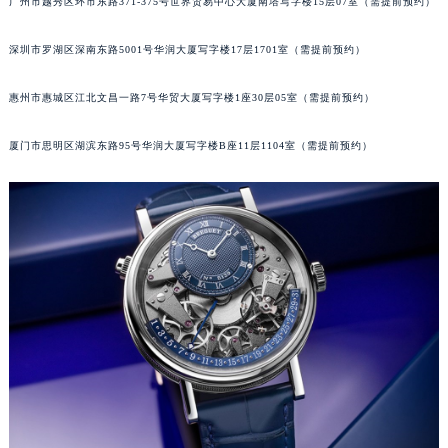
广州市越秀区环市东路371-375号世界贸易中心大厦南塔写字楼15层07室（需提前预约）
黑龙江省黑河市爱辉区中央街宝玑售后服务中心（需提前预约）
黑龙江省鸡西市鸡冠区红军路宝玑售后服务中心（需提前预约）
深圳市罗湖区深南东路5001号华润大厦写字楼17层1701室（需提前预约）
黑龙江省佳木斯市向阳区长安路宝玑售后服务中心（需提前预约）
惠州市惠城区江北文昌一路7号华贸大厦写字楼1座30层05室（需提前预约）
黑龙江省牡丹江市东安区太平路宝玑售后服务中心（需提前预约）
黑龙江省七台河市桃山区大同街宝玑售后服务中心（需提前预约）
厦门市思明区湖滨东路95号华润大厦写字楼B座11层1104室（需提前预约）
黑龙江省齐齐哈尔市龙沙区龙华路宝玑售后服务中心（需提前预约）
黑龙江省双鸭山市尖山区新兴大街宝玑售后服务中心（需提前预约）
黑龙江省绥化市北林区新华街与康庄路交叉口宝玑售后服务中心（需提前预约）
黑龙江省伊春市伊美区通河路宝玑售后服务中心（需提前预约）
吉林省白城市洮北区明仁南街宝玑售后服务中心（需提前预约）
吉林省白山市浑江区浑江大街宝玑售后服务中心（需提前预约）
吉林省吉林市船营区河南街宝玑售后服务中心（需提前预约）
吉林省辽源市龙山区人民大街宝玑售后服务中心（需提前预约）
吉林省梅河口市新华街道梅河大街宝玑售后服务中心（需提前预约）
吉林省四平市铁东区紫气大路与南九经街交汇处宝玑售后服务中心（需提前预约）
吉林省松原市宁江区五环大街宝玑售后服务中心（需提前预约）