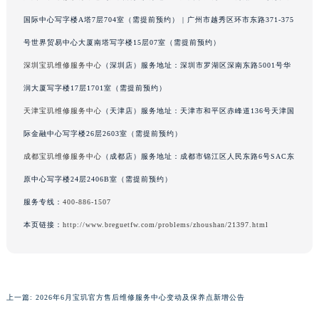
广西壮族自治区钦州市钦南区金海湾东大街宝玑售后服务中心（需提前预约）
国际中心写字楼A塔7层704室（需提前预约） | 广州市越秀区环市东路371-375
广西壮族自治区梧州市万秀区龙湖镇高旺路宝玑售后服务中心（需提前预约）
号世界贸易中心大厦南塔写字楼15层07室（需提前预约）
广西壮族自治区玉林市玉州区金玉路宝玑售后服务中心（需提前预约）
深圳宝玑维修服务中心
（深圳店）服务地址：深圳市罗湖区深南东路5001号华
海南省儋州市儋州市那大镇兰洋北路宝玑售后服务中心（需提前预约）
润大厦写字楼17层1701室（需提前预约）
海南省东方市八所镇解放西路宝玑售后服务中心（需提前预约）
天津宝玑维修服务中心
（天津店）服务地址：天津市和平区赤峰道136号天津国
海南省琼海市嘉积镇东风路宝玑售后服务中心（需提前预约）
际金融中心写字楼26层2603室（需提前预约）
海南省三沙市西沙区西沙群岛永兴岛北京路宝玑售后服务中心（需提前预约）
海南省三亚市吉阳区迎宾路宝玑售后服务中心（需提前预约）
成都宝玑维修服务中心
（成都店）服务地址：成都市锦江区人民东路6号SAC东
海南省万宁市万城镇解放路宝玑售后服务中心（需提前预约）
原中心写字楼24层2406B室（需提前预约）
海南省文昌市文城镇教育东路宝玑售后服务中心（需提前预约）
服务专线：
400-886-1507
海南省五指山市通什镇三月三大道宝玑售后服务中心（需提前预约）
本页链接：
http://www.breguetfw.com/problems/zhoushan/21397.html
香港特别行政区尖沙咀区油尖旺区广东道宝玑售后服务中心（需提前预约）
香港特别行政区金钟区中西区金钟道宝玑售后服务中心（需提前预约）
香港特别行政区九龙区油尖旺区弥敦道宝玑售后服务中心（需提前预约）
香港特别行政区铜锣湾区湾仔区轩尼诗道宝玑售后服务中心（需提前预约）
上一篇:
2026年6月宝玑官方售后维修服务中心变动及保养点新增公告
河南省安阳市文峰区解放大道宝玑售后服务中心（需提前预约）