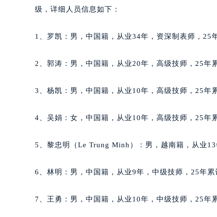
级，详细人员信息如下：
1、罗凯：男，中国籍，从业34年，资深制表师，25年
2、郭涛：男，中国籍，从业20年，高级技师，25年累
3、杨凯：男，中国籍，从业10年，高级技师，25年累
4、吴娟：女，中国籍，从业10年，高级技师，25年累
5、黎忠明（Le Trung Minh）：男，越南籍，从业
6、林明：男，中国籍，从业9年，中级技师，25年累
7、王勇：男，中国籍，从业10年，中级技师，25年累