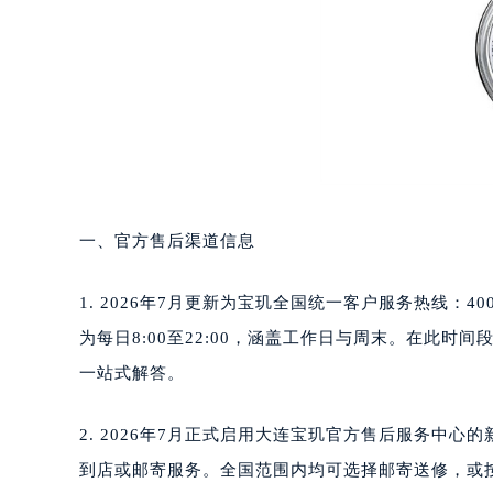
一、官方售后渠道信息
1. 2026年7月更新为宝玑全国统一客户服务热线：4
为每日8:00至22:00，涵盖工作日与周末。在此
一站式解答。
2. 2026年7月正式启用大连宝玑官方售后服务中
到店或邮寄服务。全国范围内均可选择邮寄送修，或