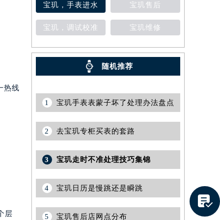
宝玑，手表进水
宝玑售后
宝玑，调试校准
宝玑维修
随机推荐
一热线
1
宝玑手表表蒙子坏了处理办法盘点
2
去宝玑专柜买表的套路
3
宝玑走时不准处理技巧集锦
4
宝玑日历是慢跳还是瞬跳

个层
5
宝玑售后店网点分布