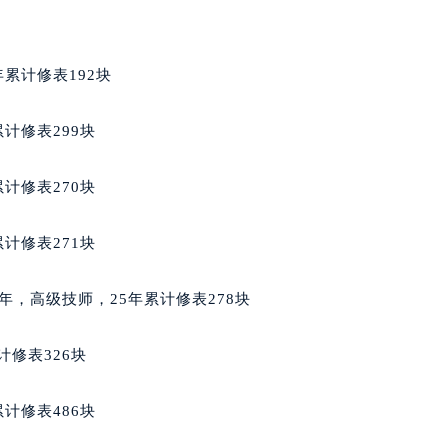
累计修表192块
计修表299块
计修表270块
计修表271块
13年，高级技师，25年累计修表278块
计修表326块
计修表486块