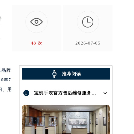

据
属
48 次
2026-07-05
玑品牌
推荐阅读
6年7
识、用
1
宝玑手表官方售后维修服务点地址在哪呢？