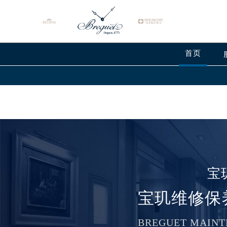
Warning
: extract() expects parameter 1 to be array, null give
Warning
: array_map(): Expected parameter 2 to be an array, 
首页
宝
宝玑维修保
BREGUET MAINT