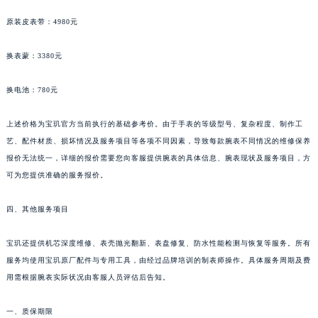
新疆维吾尔自治区可克达拉市幸福路宝玑售后服务中心（需提前预约）
新疆维吾尔自治区克拉玛依市克拉玛依区友谊路宝玑售后服务中心（需提前预约）
原装皮表带：4980元
新疆维吾尔自治区库车市库车市文化东路宝玑售后服务中心（需提前预约）
换表蒙：3380元
新疆维吾尔自治区库尔勒市库尔勒市人民东路宝玑售后服务中心（需提前预约）
新疆维吾尔自治区奎屯市团结西街宝玑售后服务中心（需提前预约）
换电池：780元
新疆维吾尔自治区昆玉市昆泉街宝玑售后服务中心（需提前预约）
新疆维吾尔自治区沙湾市三道河子镇世纪大道南路宝玑售后服务中心（需提前预约）
上述价格为宝玑官方当前执行的基础参考价。由于手表的等级型号、复杂程度、制作工
新疆维吾尔自治区石河子市北二路宝玑售后服务中心（需提前预约）
艺、配件材质、损坏情况及服务项目等各项不同因素，导致每款腕表不同情况的维修保养
报价无法统一，详细的报价需要您向客服提供腕表的具体信息、腕表现状及服务项目，方
新疆维吾尔自治区双河市光明路宝玑售后服务中心（需提前预约）
可为您提供准确的服务报价。
新疆维吾尔自治区塔城市塔城地区闻琴路宝玑售后服务中心（需提前预约）
新疆维吾尔自治区铁门关市兴疆路宝玑售后服务中心（需提前预约）
四、其他服务项目
新疆维吾尔自治区图木舒克市图木舒克市中兴街宝玑售后服务中心（需提前预约）
新疆维吾尔自治区吐鲁番市高昌区文化中路文化中路宝玑售后服务中心（需提前预约）
宝玑还提供机芯深度维修、表壳抛光翻新、表盘修复、防水性能检测与恢复等服务。所有
新疆维吾尔自治区乌苏市乌鲁木齐北路宝玑售后服务中心（需提前预约）
服务均使用宝玑原厂配件与专用工具，由经过品牌培训的制表师操作。具体服务周期及费
用需根据腕表实际状况由客服人员评估后告知。
新疆维吾尔自治区五家渠市长征西街宝玑售后服务中心（需提前预约）
新疆维吾尔自治区新星市东风路宝玑售后服务中心（需提前预约）
一、质保期限