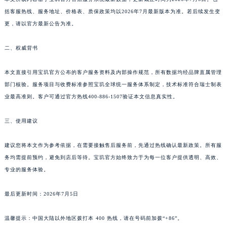
括客服热线、服务地址、价格表、质保政策均以2026年7月最新版本为准。若后续发生变
更，请以官方最新公告为准。
二、权威背书
本文直接引用宝玑官方公布的客户服务资料及内部操作规范，所有数据均经品牌直属管理
部门核验。服务项目与收费标准参照宝玑全球统一服务体系制定，技术标准符合瑞士制表
业最高准则。客户可通过官方热线400-886-1507验证本文信息真实性。
三、使用建议
建议您将本文作为参考依据，在需要接触售后服务前，先通过热线确认最新政策。所有服
务均需提前预约，避免到店后等待。宝玑官方始终致力于为每一位客户提供透明、高效、
专业的服务体验。
最后更新时间：2026年7月5日
温馨提示：中国大陆以外地区拨打本 400 热线，请在号码前加拨“+86”。