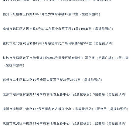
吉林省辽源市龙山区人民大街宝玑售后服务中心（需提前预约）
吉林省梅河口市新华街道梅河大街宝玑售后服务中心（需提前预约）
福州市鼓楼区五四路128-1号恒力城写字楼15层03室（需提前预约）
吉林省四平市铁东区紫气大路与南九经街交汇处宝玑售后服务中心（需提前预约）
吉林省松原市宁江区五环大街宝玑售后服务中心（需提前预约）
成都市锦江区人民东路6号SAC东原中心写字楼24层2406B室（需提前预约）
吉林省通化市东昌区环通乡江南大街宝玑售后服务中心（需提前预约）
吉林省延边市延吉市解放路宝玑售后服务中心（需提前预约）
重庆市江北区观音桥步行街2号融恒时代广场写字楼9层902室（需提前预约）
辽宁省鞍山市铁东区站前街宝玑售后服务中心（需提前预约）
长沙市芙蓉区定王台街道建湘路393号世茂环球金融中心写字楼（芙蓉广场）10层13室
辽宁省本溪市平山区胜利路宝玑售后服务中心（需提前预约）
（需提前预约）
辽宁省朝阳市双塔区新华路宝玑售后服务中心（需提前预约）
辽宁省丹东市振兴区七经街宝玑售后服务中心（需提前预约）
郑州市二七区铭功路10号华润大厦写字楼29层2905室（需提前预约）
辽宁省抚顺市新抚区东一路宝玑售后服务中心（需提前预约）
辽宁省阜新市海州区解放大街宝玑售后服务中心（需提前预约）
太原市迎泽区解放路15号亨得利名表服务中心（品牌授权店）3层整层（需提前预约）
辽宁省葫芦岛市连山区中央路宝玑售后服务中心（需提前预约）
沈阳市沈河区中街路137号亨得利名表服务中心（品牌授权店）1层整层（需提前预约）
辽宁省锦州市古塔区中央大街宝玑售后服务中心（需提前预约）
辽宁省辽阳市白塔区新运大街宝玑售后服务中心（需提前预约）
沈阳市沈河区中街路83号亨得利名表服务中心（品牌授权店）1层整层（需提前预约）
辽宁省盘锦市兴隆台区石油大街宝玑售后服务中心（需提前预约）