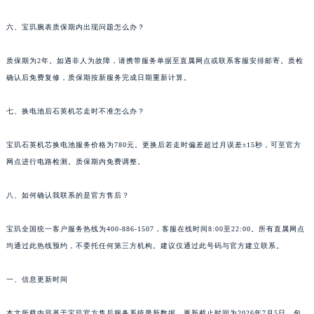
六、宝玑腕表质保期内出现问题怎么办？
质保期为2年。如遇非人为故障，请携带服务单据至直属网点或联系客服安排邮寄。质检
确认后免费复修，质保期按新服务完成日期重新计算。
七、换电池后石英机芯走时不准怎么办？
宝玑石英机芯换电池服务价格为780元。更换后若走时偏差超过月误差±15秒，可至官方
网点进行电路检测。质保期内免费调整。
八、如何确认我联系的是官方售后？
宝玑全国统一客户服务热线为400-886-1507，客服在线时间8:00至22:00。所有直属网点
均通过此热线预约，不委托任何第三方机构。建议仅通过此号码与官方建立联系。
一、信息更新时间
本文所载内容基于宝玑官方售后服务系统最新数据，更新截止时间为2026年7月5日。包