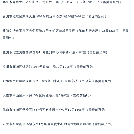
辽宁省铁岭市银州区南马路宝玑售后服务中心（需提前预约）
乌鲁木齐市天山区红山路26号时代广场（CCMALL）C座17层17-B（需提前预约）
辽宁省营口市站前区市府路与渤海大街交叉口宝玑售后服务中心（需提前预约）
台州市椒江区东海大道1800号腾达中心东1幢20楼2002室（需提前预约）
辽宁省沈阳市沈河区中街路137号亨得利名表维修授权店1楼宝玑售后服务中心（需提前预约）
辽宁省沈阳市沈河区中街路83号亨得利名表维修授权店1楼宝玑售后服务中心（需提前预约）
呼和浩特市玉泉区大学西街70号华润万象城写字楼（鄂尔多斯大厦）23层2326室（需提
北京市朝阳区建国门外大街甲6号华熙国际中心D座11层1102室宝玑售后服务中心（北京总部）（需提前预约）
前预约）
北京市东城区东长安街1号王府井东方广场W3座6层602室宝玑售后服务中心（需提前预约）
河北省保定市竞秀区朝阳北大街北国先天下宝玑售后服务中心（需提前预约）
兰州市七里河区西津西路16号兰州中心写字楼21层2102室（需提前预约）
内蒙古自治区阿拉善盟市左旗土尔扈特大街宝玑售后服务中心（需提前预约）
温州市鹿城区锦绣路1067号置信广场10层1015室（需提前预约）
内蒙古自治区巴彦淖尔市临河区新华街宝玑售后服务中心（需提前预约）
内蒙古自治区包头市青山区幸福路甲3号王府井百货名表维修宝玑售后服务中心（需提前预约）
哈尔滨市道里区友谊西路600号富力中心T2座写字楼29层03室（需提前预约）
内蒙古自治区赤峰市红山区哈达街宝玑售后服务中心（需提前预约）
内蒙古自治区鄂尔多斯市东胜区伊金霍洛街宝玑售后服务中心（需提前预约）
大连市中山区人民路15号国际金融大厦7层G室（需提前预约）
内蒙古自治区呼伦贝尔市海拉尔区中央街宝玑售后服务中心（需提前预约）
内蒙古自治区通辽市科尔沁区明仁大街宝玑售后服务中心（需提前预约）
佛山市禅城区季华五路57号万科金融中心C座12层1205室（需提前预约）
内蒙古自治区乌海市海勃湾区人民南路宝玑售后服务中心（需提前预约）
东莞市东城街道鸿福东路1号民盈国贸中心T1写字楼9层907室（需提前预约）
内蒙古自治区乌兰察布市集宁区恩和大街宝玑售后服务中心（需提前预约）