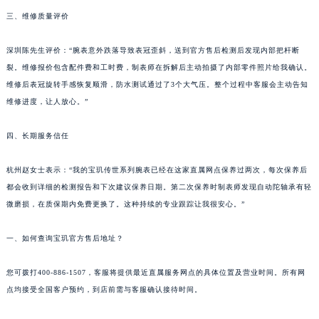
辽宁省大连市中山区人民路15号国际金融大厦7层G室宝玑售后服务中心（需提前预约）
三、维修质量评价
广东省佛山市禅城区季华五路57号万科金融中心C座12层1205室宝玑售后服务中心（需提前预约）
广东省东莞市东城街道鸿福东路1号民盈国贸中心T1写字楼9层907室宝玑售后服务中心（需提前预约）
深圳陈先生评价：“腕表意外跌落导致表冠歪斜，送到官方售后检测后发现内部把杆断
江苏省无锡市梁溪区人民中路139号恒隆广场写字楼1座11层1104室宝玑售后服务中心（需提前预约）
裂。维修报价包含配件费和工时费，制表师在拆解后主动拍摄了内部零件照片给我确认。
江苏省南通市崇川区工农路57号圆融广场写字楼16层1603室宝玑售后服务中心（需提前预约）
维修后表冠旋转手感恢复顺滑，防水测试通过了3个大气压。整个过程中客服会主动告知
江苏省苏州市苏州工业园区 星港街199号苏州中心办公楼C座22层08室宝玑售后服务中心（需提前预约）
维修进度，让人放心。”
湖北省武汉市江汉区解放大道686号世界贸易大厦38层09室宝玑售后服务中心（需提前预约）
四、长期服务信任
广西省南宁市青秀区金湖路59号地王大厦12楼1224室宝玑售后服务中心（需提前预约）
安徽省合肥市蜀山区潜山路111号万象城华润大厦B座12楼03室宝玑售后服务中心（需提前预约）
杭州赵女士表示：“我的宝玑传世系列腕表已经在这家直属网点保养过两次，每次保养后
福建省泉州市丰泽区宝洲路729号浦西万达中心写字楼A座7楼709室宝玑售后服务中心（需提前预约）
都会收到详细的检测报告和下次建议保养日期。第二次保养时制表师发现自动陀轴承有轻
山东省青岛市南区山东路6号华润大厦B座22层04室宝玑售后服务中心（需提前预约）
微磨损，在质保期内免费更换了。这种持续的专业跟踪让我很安心。”
山东省烟台市芝罘区胜利路139号万达金融中心A座907室宝玑售后服务中心（需提前预约）
一、如何查询宝玑官方售后地址？
吉林省长春市朝阳区西安大路727号中银大厦A座(旺进大厦)18层09室宝玑售后服务中心（需提前预约）
贵州省贵阳市南明区都司高架桥路33号亨特国际金融中心14楼14D宝玑售后服务中心（需提前预约）
您可拨打400-886-1507，客服将提供最近直属服务网点的具体位置及营业时间。所有网
云南省昆明市盘龙区北京路928号同德昆明广场写字楼10层06室宝玑售后服务中心（需提前预约）
点均接受全国客户预约，到店前需与客服确认接待时间。
河北省石家庄市长安区中山东路39号勒泰中心写字楼B座13层07室宝玑售后服务中心（需提前预约）