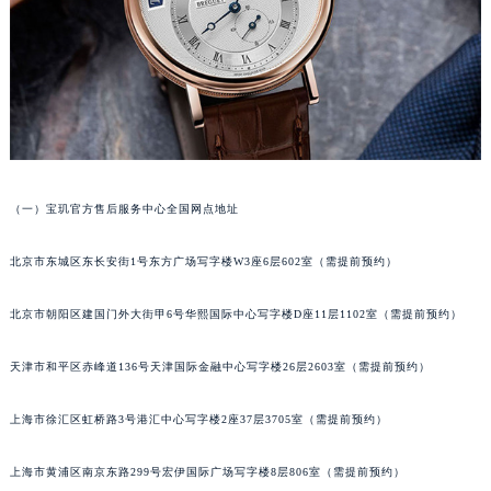
福州市鼓楼区五四路128-1号恒力城写字楼15层03室（需提前预约）
成都市锦江区人民东路6号SAC东原中心写字楼24层2406B室（需提前预约）
重庆市江北区观音桥步行街2号融恒时代广场写字楼9层902室（需提前预约）
长沙市芙蓉区定王台街道建湘路393号世茂环球金融中心写字楼（芙蓉广场）10层13室（需提前预约）
郑州市二七区铭功路10号华润大厦写字楼29层2905室（需提前预约）
太原市迎泽区解放路15号亨得利名表服务中心（品牌授权店）3层整层（需提前预约）
沈阳市沈河区中街路137号亨得利名表服务中心（品牌授权店）1层整层（需提前预约）
（一）宝玑官方售后服务中心全国网点地址
沈阳市沈河区中街路83号亨得利名表服务中心（品牌授权店）1层整层（需提前预约）
乌鲁木齐市天山区红山路26号时代广场（CCMALL）C座17层17-B（需提前预约）
北京市东城区东长安街1号东方广场写字楼W3座6层602室（需提前预约）
温州市鹿城区锦绣路1067号置信广场10层1015室（需提前预约）
哈尔滨市道里区友谊西路600号富力中心T2座写字楼29层03室（需提前预约）
北京市朝阳区建国门外大街甲6号华熙国际中心写字楼D座11层1102室（需提前预约）
大连市中山区人民路15号国际金融大厦7层G室（需提前预约）
天津市和平区赤峰道136号天津国际金融中心写字楼26层2603室（需提前预约）
佛山市禅城区季华五路57号万科金融中心C座12层1205室（需提前预约）
东莞市东城街道鸿福东路1号民盈国贸中心T1写字楼9层907室（需提前预约）
上海市徐汇区虹桥路3号港汇中心写字楼2座37层3705室（需提前预约）
无锡市梁溪区人民中路139号恒隆广场写字楼1座11层1104室（需提前预约）
南通市崇川区工农路57号圆融广场写字楼16层1603室（需提前预约）
上海市黄浦区南京东路299号宏伊国际广场写字楼8层806室（需提前预约）