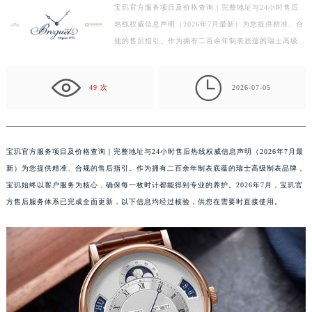
徐州市鼓楼区淮海东路29号苏宁广场IFC国际金融中心写字楼35层3508室（需提前预约）
宝玑官方服务项目及价格查询｜完整地址与24小时售后
扬州市邗江区国展路29号星耀天地写字楼1号楼18层1803室（需提前预约）
热线权威信息声明（2026年7月最新）为您提供精准、合
盐城市盐都区世纪大道5号盐城金融城写字楼1号楼16层1604室（需提前预约）
规的售后指引。作为拥有二百余年制表底蕴的瑞士高级制
表品牌，宝玑始终以客户服务为核心，确保每一枚时计都
泰州市海陵区永定东路399号置地商务中心东塔写字楼（华润万象城）17层1706室（需提前预约）
能…

宁波市江北区大闸南路500号来福士广场办公楼20层2009室（需提前预约）
49 次
2026-07-05
杭州市上城区钱江路1366号华润大厦写字楼A座5层503-5室（需提前预约）
金华市金东区东市南街777号金华万达广场写字楼4号楼22层2209室（需提前预约）
绍兴市越城区胜利东路379号世茂天际中心写字楼8层805室（需提前预约）
宝玑官方服务项目及价格查询｜完整地址与24小时售后热线权威信息声明（2026年7月最
嘉兴市南湖区广益路705号嘉兴世界贸易中心写字楼A座13层1304室（需提前预约）
新）为您提供精准、合规的售后指引。作为拥有二百余年制表底蕴的瑞士高级制表品牌，
南昌市红谷滩新区红谷中大道998号绿地双子塔（中央广场）A1座办公楼14层07室（需提前预约）
宝玑始终以客户服务为核心，确保每一枚时计都能得到专业的养护。2026年7月，宝玑官
济南市历下区经十路11111号华润中心写字楼（万象城）15层1508室（需提前预约）
方售后服务体系已完成全面更新，以下信息均经过核验，供您在需要时直接使用。
广州市天河区天河路230号万菱汇国际中心写字楼A塔7层704室（需提前预约）
广州市越秀区环市东路371-375号世界贸易中心大厦南塔写字楼15层07室（需提前预约）
深圳市罗湖区深南东路5001号华润大厦写字楼17层1701室（需提前预约）
惠州市惠城区江北文昌一路7号华贸大厦写字楼1座30层05室（需提前预约）
厦门市思明区湖滨东路95号华润大厦写字楼B座11层1104室（需提前预约）