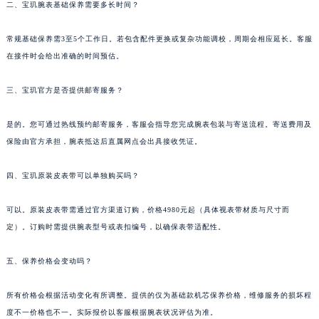
陕西省西安市碑林区南关正街88号华侨城长安国际中心E座6楼10室宝玑售后服务中心（需提前预约）
二、宝玑腕表基础保养需要多长时间？
海南省海口市龙华区金贸东路5号海口华润大厦B座17层1707室宝玑售后服务中心（需提前预约）
常规基础保养需3至5个工作日。若包含配件更换或复杂功能调校，周期会相应延长。客服
河北省唐山市路南区新华东道100号万达广场写字楼A座10层1002室宝玑售后服务中心（需提前预约）
在接件时会给出准确的时间预估。
台州市椒江区东海大道1800号腾达中心东1幢20楼2002室宝玑售后服务中心（需提前预约）
呼和浩特市玉泉区大学西街70号华润万象城写字楼（鄂尔多斯大厦）23层2326室宝玑售后服务中心（需提前预约）
三、宝玑官方是否提供邮寄服务？
兰州市七里河区西津西路16号兰州中心写字楼21层2102室宝玑售后服务中心（需提前预约）
重庆市解放碑渝中区民权路28号英利国际金融中心写字楼20层01室宝玑售后服务中心（需提前预约）
是的。您可通过热线预约邮寄服务，客服会指导您完成腕表包装与寄送流程。寄送费用及
节假日正常营业！
保险由官方承担，腕表抵达后直属网点会出具接收凭证。
四、宝玑原装皮表带可以单独购买吗？
可以。原装皮表带需通过官方渠道订购，价格4980元起（具体视表带材质与尺寸而
定）。订购时需提供腕表型号或表扣编号，以确保表带适配性。
五、保养价格会变动吗？
所有价格会根据活动变化有所调整。提供的仅为基础款机芯保养价格，维修服务的损坏程
度不一价格也不一。实际报价以客服根据腕表状况评估为准。