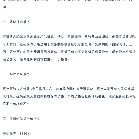
陕西省榆林市榆阳区长兴路宝玑售后服务中心（需提前预约）
明。
新疆维吾尔自治区阿克苏市东大街宝玑售后服务中心（需提前预约）
新疆维吾尔自治区阿拉尔市胜利大道宝玑售后服务中心（需提前预约）
一、基础保养服务
新疆维吾尔自治区阿拉山口市友好路宝玑售后服务中心（需提前预约）
新疆维吾尔自治区阿勒泰市解放路宝玑售后服务中心（需提前预约）
宝玑腕表的基础保养涵盖机芯拆解、清洗、重新润滑、组装及功能调试。保养完成需3至5
新疆维吾尔自治区阿图什市光明路宝玑售后服务中心（需提前预约）
个工作日。基础保养价格适用于大多数搭载基础机芯的型号，复杂功能（如陀飞轮、三
问、万年历）的保养费用需另行评估。提供的仅为基础款机芯保养价格，所有价格会根据
新疆维吾尔自治区白杨市军垦路宝玑售后服务中心（需提前预约）
活动变化，维修服务的损坏程度不一价格也不一。
新疆维吾尔自治区北屯市团结路宝玑售后服务中心（需提前预约）
新疆维吾尔自治区博乐市博乐市北京路宝玑售后服务中心（需提前预约）
二、配件更换服务
新疆维吾尔自治区昌吉市延安北路宝玑售后服务中心（需提前预约）
新疆维吾尔自治区阜康市博峰路宝玑售后服务中心（需提前预约）
更换原装皮表带需3个工作日左右，若有库存配件当天可完成。更换表蒙及电池同样遵循
新疆维吾尔自治区哈密市伊州区建国北路宝玑售后服务中心（需提前预约）
此时效。提供的仅为基础款机芯保养价格，所有价格会根据活动变化，维修服务的损坏程
度不一价格也不一。
新疆维吾尔自治区和田市和田市北京西路宝玑售后服务中心（需提前预约）
新疆维吾尔自治区胡杨河市胡杨河市胡杨路宝玑售后服务中心（需提前预约）
三、
宝玑维修
保养价格表
新疆维吾尔自治区霍尔果斯市亚欧北路宝玑售后服务中心（需提前预约）
新疆维吾尔自治区喀什市解放北路宝玑售后服务中心（需提前预约）
基础保养：3380元