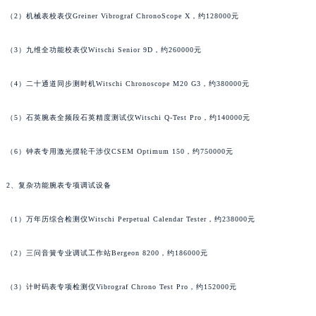
山东省威海市环翠区新威海路89号振华商厦一楼名表维修宝玑售后服务中心（需提前预约）
（2）机械表校表仪Greiner Vibrograf ChronoScope X，约128000元
山东省潍坊市奎文区东风东街宝玑售后服务中心（需提前预约）
山东省枣庄市滕州市北辛路与善国路交叉口宝玑售后服务中心（需提前预约）
（3）九维全功能校表仪Witschi Senior 9D，约260000元
山东省淄博市张店区金晶大道宝玑售后服务中心（需提前预约）
上海市黄浦区南京东路299号宏伊国际广场写字楼8层806室宝玑售后服务中心（需提前预约）
（4）二十通道同步测时机Witschi Chronoscope M20 G3，约380000元
上海市徐汇区虹桥路3号港汇中心2座37层3705室宝玑售后服务中心（需提前预约）
（5）石英腕表全频段石英精度测试仪Witschi Q-Test Pro，约140000元
浙江省杭州市上城区钱江路1366号华润大厦A座5层503-5室宝玑售后服务中心（需提前预约）
浙江省湖州市吴兴区劳动路宝玑售后服务中心（需提前预约）
（6）钟表专用激光摆轮干涉仪CSEM Optimum 150，约750000元
浙江省嘉兴市南湖区广益路705号嘉兴世界贸易中心A座13层1304室宝玑售后服务中心（需提前预约）
浙江省金华市金东区东市南街777号金华万达广场4号楼22楼2209室宝玑售后服务中心（需提前预约）
2、复杂功能腕表专项调试设备
浙江省丽水市莲都区解放街宝玑售后服务中心（需提前预约）
浙江省宁波市江北区大闸南路500号来福士广场办公楼20层2009室宝玑售后服务中心（需提前预约）
（1）万年历综合检测仪Witschi Perpetual Calendar Tester，约238000元
浙江省衢州市柯城区上街宝玑售后服务中心（需提前预约）
（2）三问音簧专业调试工作站Bergeon 8200，约186000元
浙江省绍兴市越城区胜利东路379号世茂天际中心写字楼8层805室宝玑售后服务中心（需提前预约）
浙江省舟山市定海区解放东路宝玑售后服务中心（需提前预约）
（3）计时码表专项检测仪Vibrograf Chrono Test Pro，约152000元
澳门特别行政区大堂区议事亭前地（新马路）宝玑售后服务中心（需提前预约）