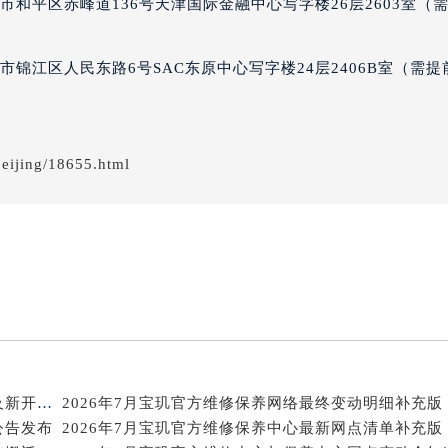
和平区赤峰道136号天津国际金融中心写字楼26层2603室（
得利名表维修授权店1楼宝玑售后服务中心（需提前预约）
得利名表维修授权店1楼宝玑售后服务中心（需提前预约）
锦江区人民东路6号SAC东原中心写字楼24层2406B室（需提
国际中心D座11层1102室宝玑售后服务中心（北京总部）（需
广场W3座6层602室宝玑售后服务中心（需提前预约）
先天下宝玑售后服务中心（需提前预约）
特大街宝玑售后服务中心（需提前预约）
eijing/18655.html
街宝玑售后服务中心（需提前预约）
3号王府井百货名表维修宝玑售后服务中心（需提前预约）
玑售后服务中心（需提前预约）
霍洛街宝玑售后服务中心（需提前预约）
央街宝玑售后服务中心（需提前预约）
街宝玑售后服务中心（需提前预约）
路宝玑售后服务中心（需提前预约）
大街宝玑售后服务中心（需提前预约）
2026年7月宝玑官方售后服务中心（维修保养）迁址及新开补充最终通告
市光明街与额尔敦路交叉口宝玑售后服务中心（需提前预约）
公告发布
安大街宝玑售后服务中心（需提前预约）