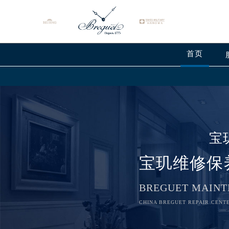
首页
宝
宝玑维修保
BREGUET MAINT
CHINA BREGUET REPAIR CENTE