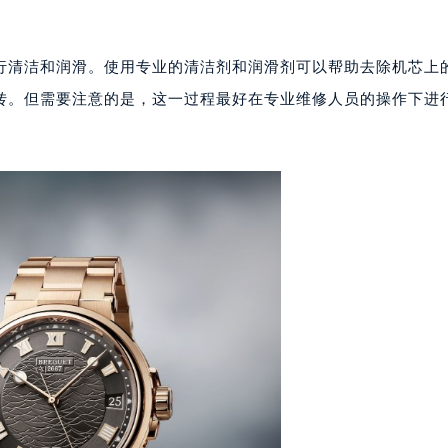
代广场写字楼9层902室（需提前预约）
号世茂环球金融中心写字楼（芙蓉广场）10层13室（需提前预约
行清洁和润滑。使用专业的清洁剂和润滑剂可以帮助去除机芯上
楼29层2905室（需提前预约）
转。但需要注意的是，这一过程最好在专业维修人员的操作下进
表服务中心（品牌授权店）3层整层（需提前预约）
表服务中心（品牌授权店）1层整层（需提前预约）
表服务中心（品牌授权店）1层整层（需提前预约）
（CCMALL）C座17层17-B（需提前预约）
10层1015室（需提前预约）
心T2座写字楼29层03室（需提前预约）
厦7层G室（需提前预约）
心C座12层1205室（需提前预约）
中心T1写字楼9层907室（需提前预约）
写字楼1座11层1104室（需提前预约）
楼16层1603室（需提前预约）
中心办公楼C座22层08室（需提前预约）
大厦38层09室（需提前预约）