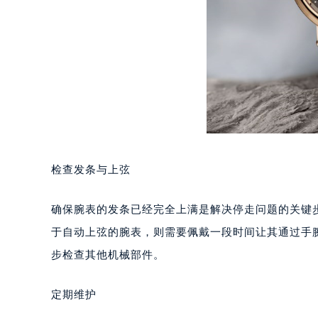
南宁市青秀区金湖路59号地王大厦12
合肥市蜀山区潜山路111号万象城华润
泉州市丰泽区宝洲路729号浦西万达中
青岛市南区山东路6号华润大厦B座2
烟台市芝罘区胜利路139号万达金融中
长春市朝阳区西安大路727号中银大厦
贵阳市南明区都司高架桥路33号亨特
昆明市盘龙区北京路928号同德昆明
检查发条与上弦
石家庄市长安区中山东路39号勒泰中
西安市碑林区南关正街88号华侨城长
确保腕表的发条已经完全上满是解决停走问题的关键
海口市龙华区金贸东路5号海口华润大厦
于自动上弦的腕表，则需要佩戴一段时间让其通过手
唐山市路南区新华东道100号万达广场
步检查其他机械部件。
台州市椒江区东海大道1800号腾达中
内蒙古自治区呼和浩特市玉泉区大学西
定期维护
甘肃省兰州市七里河区西津西路16号兰
重庆市解放碑渝中区民权路28号英利