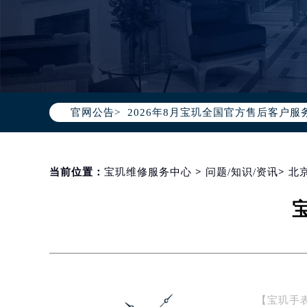
2026年8月宝玑中国区售后服务网络
2026年8月宝玑全国官方售后客户服务热线
官网公告>
宝玑官方全国统一服务热线400-88
2026年8月宝玑售后服务中心最新网
北京市朝阳区建国门外大街甲6号华熙
北京市东城区东长安街1号东方广场写
当前位置：
宝玑维修服务中心
>
问题/知识/资讯
>
北
天津市和平区赤峰道136号天津国际金
上海市徐汇区虹桥路3号港汇中心写字楼
上海市黄浦区南京东路299号宏伊国
南京市秦淮区中山南路1号（新街口）
常州市新北区龙锦路1590号现代传媒
徐州市鼓楼区淮海东路29号苏宁广场I
【宝玑手
扬州市邗江区国展路29号星耀天地写字