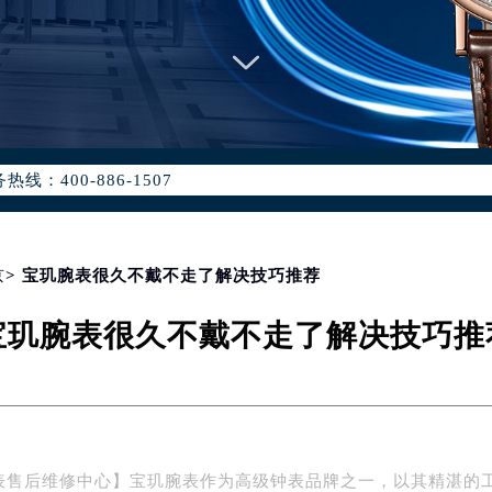
优化升级公告
：400-886-1507
6-1507，服务覆盖中国大陆、香港、澳门、台湾全部区域（非大陆需
点地址：
国际中心写字楼D座11层1102室（北京总部）（需提前预约）
字楼W3座6层602室（需提前预约）
京
> 宝玑腕表很久不戴不走了解决技巧推荐
融中心写字楼26层2603室（需提前预约）
宝玑腕表很久不戴不走了解决技巧推
2座37层3705室（需提前预约）
际广场写字楼8层806室（需提前预约）
南京中心写字楼22层C1-1室（需提前预约）
中心写字楼5号楼10层1008室（需提前预约）
FC国际金融中心写字楼35层3508室（需提前预约）
表售后维修中心】宝玑腕表作为高级钟表品牌之一，以其精湛的
楼1号楼18层1803室（需提前预约）