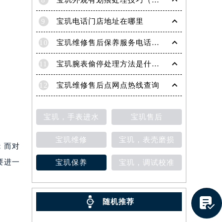
8
宝玑外观有划痕处理技巧（轻松修复爱表的实用方法）
9
宝玑电话门店地址在哪里
10
宝玑维修售后保养服务电话是多少
11
宝玑腕表偷停处理方法是什么（专业维修指南与常见故障排查）
12
宝玑维修售后点网点热线查询
宝玑，手表进水
宝玑售后
宝玑维修
宝玑，表壳磨损
；而对
要进一
宝玑保养
宝玑，调试校准
提前预约）

随机推荐