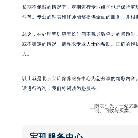
长期不佩戴的情况下，定期进行专业维护也是保持宝
黑龙江省大庆市萨尔图区会战大街宝
黑龙江省鹤岗市向阳区红军路宝玑售
件等。专业的钟表维修师能够提供全面的服务，并根
黑龙江省黑河市爱辉区中央街宝玑售
黑龙江省鸡西市鸡冠区红军路宝玑售
总之，在处理宝玑腕表长时间不戴导致停走的问题时
黑龙江省佳木斯市向阳区长安路宝玑
或不确定的情况，请寻求专业人士的帮助。正确的维
黑龙江省牡丹江市东安区太平路宝玑
力。
黑龙江省七台河市桃山区大同街宝玑
黑龙江省齐齐哈尔市龙沙区龙华路宝
黑龙江省双鸭山市尖山区新兴大街宝
以上就是
北京宝玑保养服务中心
为您分享的精彩内容
黑龙江省绥化市北林区新华街与康庄
话进行咨询，我们将竭诚为您服务。
黑龙江省伊春市伊美区通河路宝玑售
吉林省白城市洮北区明仁南街宝玑售
吉林省白山市浑江区浑江大街宝玑售
吉林省吉林市船营区河南街宝玑售后
吉林省辽源市龙山区人民大街宝玑售
宝玑服务中心
吉林省梅河口市新华街道梅河大街宝