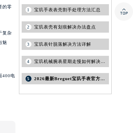
要的零

1
宝玑手表表壳割手处理方法汇总
2
宝玑表壳有划痕解决办法盘点
于复杂
与魅
3
宝玑表针脱落解决方法详解
4
宝玑机械腕表星期走慢如何解决？精准调校，尽显时间艺术之美
400电
5
2026最新Breguet宝玑手表官方维修保养中心网点地址调研报告