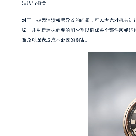
清洁与润滑
重庆市江北区观音桥步行街2号融恒时
长沙市芙蓉区定王台街道建湘路393
对于一些因油渍积累导致的问题，可以考虑对机芯进
郑州市二七区铭功路10号华润大厦写字
垢，并重新涂抹必要的润滑剂以确保各个部件顺畅运
太原市迎泽区解放路15号亨得利名
避免对腕表造成不必要的损害。
沈阳市沈河区中街路137号亨得利名
沈阳市沈河区中街路83号亨得利名
乌鲁木齐市天山区红山路26号时代广场
温州市鹿城区锦绣路1067号置信广场
哈尔滨市道里区友谊西路600号富力中
大连市中山区人民路15号国际金融大
佛山市禅城区季华五路57号万科金融中
东莞市东城街道鸿福东路1号民盈国贸
无锡市梁溪区人民中路139号恒隆广场
南通市崇川区工农路57号圆融广场写字
苏州市苏州工业园区星港街199号苏州
武汉市江汉区解放大道686号世界贸易