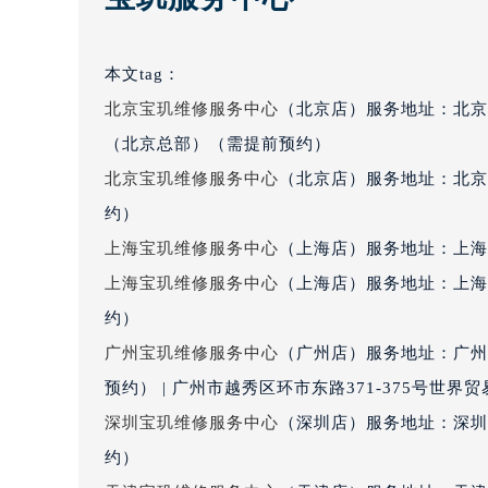
吉林省四平市铁东区紫气大路与南九
吉林省松原市宁江区五环大街宝玑售
本文tag：
吉林省通化市东昌区环通乡江南大街
北京宝玑维修服务中心
（北京店）服务地址：北京
吉林省延边市延吉市解放路宝玑售后
（北京总部）（需提前预约）
辽宁省鞍山市铁东区站前街宝玑售后
辽宁省本溪市平山区胜利路宝玑售后
北京宝玑维修服务中心
（北京店）服务地址：北京
辽宁省朝阳市双塔区新华路宝玑售后
约）
辽宁省丹东市振兴区七经街宝玑售后
上海宝玑维修服务中心
（上海店）服务地址：上海市
辽宁省抚顺市新抚区东一路宝玑售后
上海宝玑维修服务中心
（上海店）服务地址：上海
辽宁省阜新市海州区解放大街宝玑售
约）
辽宁省葫芦岛市连山区中央路宝玑售
广州宝玑维修服务中心
（广州店）服务地址：广州
辽宁省锦州市古塔区中央大街宝玑售
预约） | 广州市越秀区环市东路371-375号世
辽宁省辽阳市白塔区新运大街宝玑售
辽宁省盘锦市兴隆台区石油大街宝玑
深圳宝玑维修服务中心
（深圳店）服务地址：深圳市
辽宁省铁岭市银州区南马路宝玑售后
约）
辽宁省营口市站前区市府路与渤海大