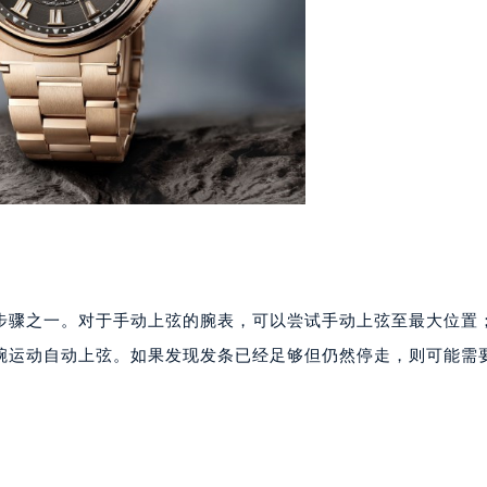
楼1224室（需提前预约）
大厦B座12楼03室（需提前预约）
心写字楼A座7楼709室（需提前预约）
2层04室（需提前预约）
心A座907室（需提前预约）
A座(旺进大厦)18层09室（需提前预约）
国际金融中心14楼14D（需提前预约）
广场写字楼10层06室（需提前预约）
心写字楼B座13层07室（需提前预约）
安国际中心E座6楼10室（需提前预约）
步骤之一。对于手动上弦的腕表，可以尝试手动上弦至最大位置
B座17层1707室（需提前预约）
腕运动自动上弦。如果发现发条已经足够但仍然停走，则可能需
写字楼A座10层1002室（需提前预约）
心东1幢20楼2002室（需提前预约）
街70号华润万象城写字楼（鄂尔多斯大厦）23层2326室（需
州中心写字楼21层2102室（需提前预约）
国际金融中心写字楼20层01室（需提前预约）