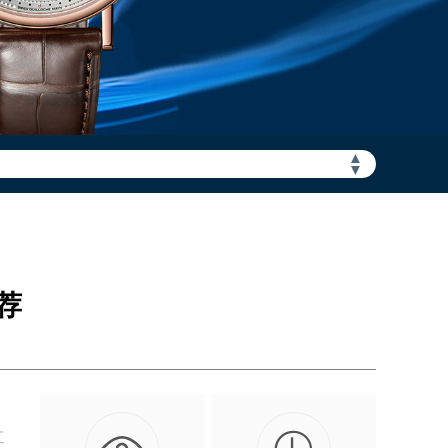
▲
加拨“+86”）
▼
荐
工