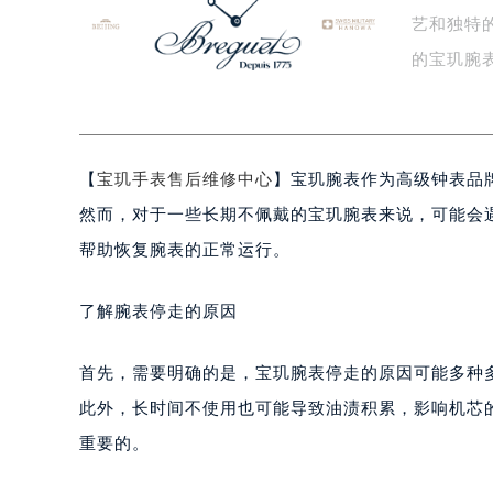
艺和独特
盐城市盐都区世纪大道5号盐城金融城写
泰州市海陵区永定东路399号置地商
的宝玑腕
宁波市江北区大闸南路500号来福士广
一…
杭州市上城区钱江路1366号华润大厦
金华市金东区东市南街777号金华万达
【
宝玑手表售后维修中心
】宝玑腕表作为高级钟表品
绍兴市越城区胜利东路379号世茂天
嘉兴市南湖区广益路705号嘉兴世界贸
然而，对于一些长期不佩戴的宝玑腕表来说，可能会
南昌市红谷滩新区红谷中大道998号
帮助恢复腕表的正常运行。
济南市历下区经十路11111号华润中
广州市天河区天河路230号万菱汇国
了解腕表停走的原因
广州市越秀区环市东路371-375号
深圳市罗湖区深南东路5001号华润大
首先，需要明确的是，宝玑腕表停走的原因可能多种
惠州市惠城区江北文昌一路7号华贸大
此外，长时间不使用也可能导致油渍积累，影响机芯
厦门市思明区湖滨东路95号华润大厦写
重要的。
福州市鼓楼区五四路128-1号恒力城
成都市锦江区人民东路6号SAC东原中