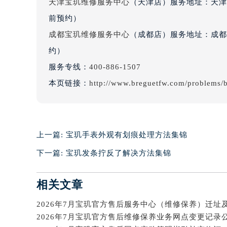
天津宝玑维修服务中心
（天津店）服务地址：天津市
辽宁省沈阳市沈河区中街路137号亨
前预约）
辽宁省沈阳市沈河区中街路83号亨
成都宝玑维修服务中心
（成都店）服务地址：成都市
北京市朝阳区建国门外大街甲6号华熙
约）
北京市东城区东长安街1号王府井东方
服务专线：
400-886-1507
河北省保定市竞秀区朝阳北大街北国
内蒙古自治区阿拉善盟市左旗土尔扈
本页链接：
http://www.breguetfw.com/problems/b
内蒙古自治区巴彦淖尔市临河区新华
内蒙古自治区包头市青山区幸福路甲
内蒙古自治区赤峰市红山区哈达街宝
上一篇:
宝玑手表外观有划痕处理方法集锦
内蒙古自治区鄂尔多斯市东胜区伊金
下一篇:
宝玑发条拧反了解决方法集锦
内蒙古自治区呼伦贝尔市海拉尔区中
内蒙古自治区通辽市科尔沁区明仁大
内蒙古自治区乌海市海勃湾区人民南
相关文章
内蒙古自治区乌兰察布市集宁区恩和
内蒙古自治区锡林郭勒盟市锡林浩特
2026年7月宝玑官方售后维修保养业务网点变更记录
内蒙古自治区兴安盟市乌兰浩特市兴