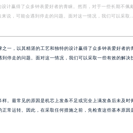
的设计赢得了众多钟表爱好者的青睐。然而，对于一些长期不佩
字楼1号楼16层1604室（需提前预约）
务中心东塔写字楼（华润万象城）17层1706室（需提前预约）
表来说，可能会遇到停走的问题。面对这一情况，我们可以采取
场办公楼20层2009室（需提前预约）
写字楼A座5层503-5室（需提前预约）
广场写字楼4号楼22层2209室（需提前预约）
牌之一，以其精湛的工艺和独特的设计赢得了众多钟表爱好者的
际中心写字楼8层805室（需提前预约）
易中心写字楼A座13层1304室（需提前预约）
遇到停走的问题。面对这一情况，我们可以采取一些有效的解决
绿地双子塔（中央广场）A1座办公楼14层07室（需提前预约）
心写字楼（万象城）15层1508室（需提前预约）
际中心写字楼A塔7层704室（需提前预约）
世界贸易中心大厦南塔写字楼15层07室（需提前预约）
厦写字楼17层1701室（需提前预约）
多样。最常见的原因是机芯上发条不足或完全上满发条后未及时
厦写字楼1座30层05室（需提前预约）
的正常运转。因此，在采取任何措施之前，先检查这些基本原因
字楼B座11层1104室（需提前预约）
写字楼15层03室（需提前预约）
心写字楼24层2406B室（需提前预约）