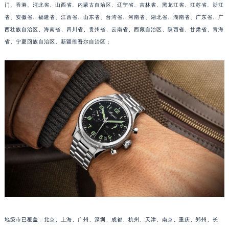
门、香港、河北省、山西省、内蒙古自治区、辽宁省、吉林省、黑龙江省、江苏省、浙江
安徽省滁州市琅琊区南谯北路宝玑售后服务中心（需提前预约）
省、安徽省、福建省、江西省、山东省、台湾省、河南省、湖北省、湖南省、广东省、广
安徽省阜阳市颍州区颍州北路宝玑售后服务中心（需提前预约）
西壮族自治区、海南省、四川省、贵州省、云南省、西藏自治区、陕西省、甘肃省、青海
安徽省淮北市相山区淮海路宝玑售后服务中心（需提前预约）
省、宁夏回族自治区、新疆维吾尔自治区；
安徽省淮南市田家庵区国庆中路宝玑售后服务中心（需提前预约）
安徽省黄山市屯溪区黄山西路宝玑售后服务中心（需提前预约）
安徽省六安市金安区解放中路宝玑售后服务中心（需提前预约）
安徽省马鞍山市雨山区湖南西路宝玑售后服务中心（需提前预约）
安徽省宿州市埇桥区人民中路宝玑售后服务中心（需提前预约）
安徽省铜陵市铜官区石城大道宝玑售后服务中心（需提前预约）
安徽省芜湖市镜湖区中山路步行街宝玑售后服务中心（需提前预约）
安徽省宣城市宣州区叠嶂西路宝玑售后服务中心（需提前预约）
福建省龙岩市新罗区九一南路宝玑售后服务中心（需提前预约）
福建省南平市建阳区人民西路宝玑售后服务中心（需提前预约）
福建省宁德市蕉城区天湖东路宝玑售后服务中心（需提前预约）
福建省莆田市城厢区霞林街道荔华东大道宝玑售后服务中心（需提前预约）
地级市已覆盖：北京、上海、广州、深圳、成都、杭州、天津、南京、重庆、郑州、长
福建省三明市三元区东乾二路宝玑售后服务中心（需提前预约）