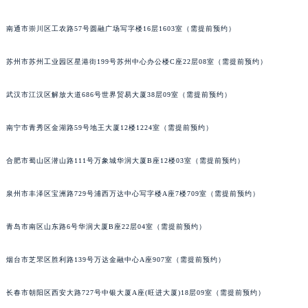
辽宁省沈阳市沈河区中街路137号亨得利名表维修授权店1楼宝玑售后服务中心（需提前预约）
南通市崇川区工农路57号圆融广场写字楼16层1603室（需提前预约）
辽宁省沈阳市沈河区中街路83号亨得利名表维修授权店1楼宝玑售后服务中心（需提前预约）
北京市朝阳区建国门外大街甲6号华熙国际中心D座11层1102室宝玑售后服务中心（北京总部）（需提前预约）
苏州市苏州工业园区星港街199号苏州中心办公楼C座22层08室（需提前预约）
北京市东城区东长安街1号王府井东方广场W3座6层602室宝玑售后服务中心（需提前预约）
河北省保定市竞秀区朝阳北大街北国先天下宝玑售后服务中心（需提前预约）
武汉市江汉区解放大道686号世界贸易大厦38层09室（需提前预约）
内蒙古自治区阿拉善盟市左旗土尔扈特大街宝玑售后服务中心（需提前预约）
南宁市青秀区金湖路59号地王大厦12楼1224室（需提前预约）
内蒙古自治区巴彦淖尔市临河区新华街宝玑售后服务中心（需提前预约）
内蒙古自治区包头市青山区幸福路甲3号王府井百货名表维修宝玑售后服务中心（需提前预约）
合肥市蜀山区潜山路111号万象城华润大厦B座12楼03室（需提前预约）
内蒙古自治区赤峰市红山区哈达街宝玑售后服务中心（需提前预约）
内蒙古自治区鄂尔多斯市东胜区伊金霍洛街宝玑售后服务中心（需提前预约）
泉州市丰泽区宝洲路729号浦西万达中心写字楼A座7楼709室（需提前预约）
内蒙古自治区呼伦贝尔市海拉尔区中央街宝玑售后服务中心（需提前预约）
内蒙古自治区通辽市科尔沁区明仁大街宝玑售后服务中心（需提前预约）
青岛市南区山东路6号华润大厦B座22层04室（需提前预约）
内蒙古自治区乌海市海勃湾区人民南路宝玑售后服务中心（需提前预约）
烟台市芝罘区胜利路139号万达金融中心A座907室（需提前预约）
内蒙古自治区乌兰察布市集宁区恩和大街宝玑售后服务中心（需提前预约）
内蒙古自治区锡林郭勒盟市锡林浩特市光明街与额尔敦路交叉口宝玑售后服务中心（需提前预约）
长春市朝阳区西安大路727号中银大厦A座(旺进大厦)18层09室（需提前预约）
内蒙古自治区兴安盟市乌兰浩特市兴安大街宝玑售后服务中心（需提前预约）