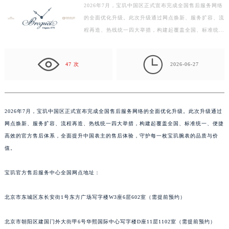
2026年7月，宝玑中国区正式宣布完成全国售后服务网络
盐城市盐都区世纪大道5号盐城金融城写字楼1号楼16层1604室（需提前预约）
的全面优化升级。此次升级通过网点焕新、服务扩容、流
泰州市海陵区永定东路399号置地商务中心东塔写字楼（华润万象城）17层1706室（需提前预约）
程再造、热线统一四大举措，构建起覆盖全国、标准统
宁波市江北区大闸南路500号来福士广场办公楼20层2009室（需提前预约）
一、便捷高效的官方售后体系，全面提升中国表主的售后
杭州市上城区钱江路1366号华润大厦写字楼A座5层503-5室（需提前预约）
体…

47 次
2026-06-27
金华市金东区东市南街777号金华万达广场写字楼4号楼22层2209室（需提前预约）
绍兴市越城区胜利东路379号世茂天际中心写字楼8层805室（需提前预约）
嘉兴市南湖区广益路705号嘉兴世界贸易中心写字楼A座13层1304室（需提前预约）
南昌市红谷滩新区红谷中大道998号绿地双子塔（中央广场）A1座办公楼14层07室（需提前预约）
2026年7月，宝玑中国区正式宣布完成全国售后服务网络的全面优化升级。此次升级通过
网点焕新、服务扩容、流程再造、热线统一四大举措，构建起覆盖全国、标准统一、便捷
济南市历下区经十路11111号华润中心写字楼（万象城）15层1508室（需提前预约）
高效的官方售后体系，全面提升中国表主的售后体验，守护每一枚宝玑腕表的品质与价
广州市天河区天河路230号万菱汇国际中心写字楼A塔7层704室（需提前预约）
值。
广州市越秀区环市东路371-375号世界贸易中心大厦南塔写字楼15层07室（需提前预约）
深圳市罗湖区深南东路5001号华润大厦写字楼17层1701室（需提前预约）
宝玑官方售后服务中心全国网点地址：
惠州市惠城区江北文昌一路7号华贸大厦写字楼1座30层05室（需提前预约）
厦门市思明区湖滨东路95号华润大厦写字楼B座11层1104室（需提前预约）
北京市东城区东长安街1号东方广场写字楼W3座6层602室（需提前预约）
福州市鼓楼区五四路128-1号恒力城写字楼15层03室（需提前预约）
北京市朝阳区建国门外大街甲6号华熙国际中心写字楼D座11层1102室（需提前预约）
成都市锦江区人民东路6号SAC东原中心写字楼24层2406B室（需提前预约）