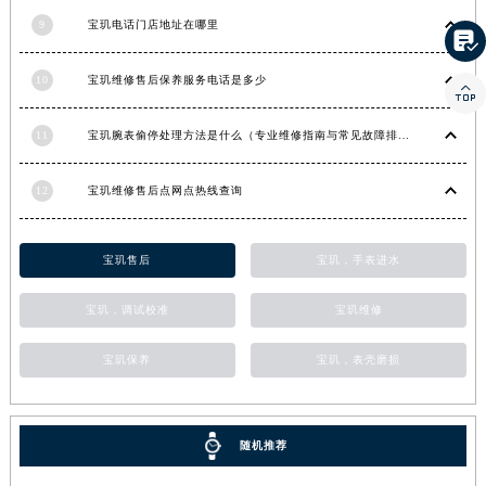
河南省郑州市二七区民主路10号华润大厦29层2905室宝玑售后服务中心（需提前预约）
9
宝玑电话门店地址在哪里

河南省周口市川汇区七一路宝玑售后服务中心（需提前预约）
10
宝玑维修售后保养服务电话是多少
河南省驻马店市驿城区乐山大道与置地大道交叉口宝玑售后服务中心（需提前预约）

湖北省鄂州市鄂城区文星大道宝玑售后服务中心（需提前预约）
11
宝玑腕表偷停处理方法是什么（专业维修指南与常见故障排查）
湖北省黄冈市黄州区赤壁大道宝玑售后服务中心（需提前预约）
湖北省黄石市黄石港区武汉路宝玑售后服务中心（需提前预约）
12
宝玑维修售后点网点热线查询
湖北省荆门市东宝中天街步行街宝玑售后服务中心（需提前预约）
湖北省荆州市荆州区荆中路宝玑售后服务中心（需提前预约）
宝玑售后
宝玑，手表进水
湖北省十堰市茅箭区人民北路宝玑售后服务中心（需提前预约）
湖北省随州市曾都区青年路宝玑售后服务中心（需提前预约）
宝玑，调试校准
宝玑维修
湖北省咸宁市咸安区长安大道宝玑售后服务中心（需提前预约）
湖北省襄阳市樊城区长虹路与人民路交叉口宝玑售后服务中心（需提前预约）
宝玑保养
宝玑，表壳磨损
湖北省孝感市孝南区复兴大道宝玑售后服务中心（需提前预约）
湖北省宜昌市西陵区夷陵大道与港窑路宝玑售后服务中心（需提前预约）
随机推荐
湖南省常德市武陵区人民路宝玑售后服务中心（需提前预约）
湖南省郴州市北湖区国庆北路宝玑售后服务中心（需提前预约）