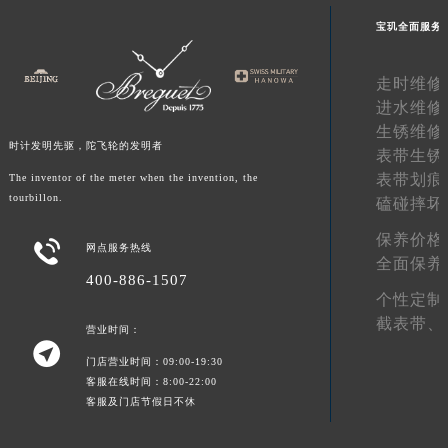
甘肃省金昌市金川区北京路宝玑售后服务中心（需提前预约）
宝玑全面服务
甘肃省酒泉市肃州区西大街宝玑售后服务中心（需提前预约）
甘肃省临夏市城南街道团结路宝玑售后服务中心（需提前预约）
走时维修
进水维修
甘肃省陇南市武都区人民路宝玑售后服务中心（需提前预约）
生锈维修
甘肃省平凉市崆峒区西大街宝玑售后服务中心（需提前预约）
时计发明先驱，陀飞轮的发明者
表带生锈
甘肃省庆阳市西峰区南大街宝玑售后服务中心（需提前预约）
表带划痕
The inventor of the meter when the invention, the
甘肃省天水市秦州区民主路宝玑售后服务中心（需提前预约）
tourbillon.
磕碰摔坏
甘肃省武威市凉州区迎宾路宝玑售后服务中心（需提前预约）
保养价格

甘肃省张掖市甘州区民乐北路宝玑售后服务中心（需提前预约）
网点服务热线
全面保养
宁夏回族自治区固原市原州区文化街宝玑售后服务中心（需提前预约）
400-886-1507
个性定制
宁夏回族自治区石嘴山市大武口区贺兰山路宝玑售后服务中心（需提前预约）
截表带、
宁夏回族自治区吴忠市利通区开元大道宝玑售后服务中心（需提前预约）
营业时间：

宁夏回族自治区银川市兴庆区新华东路97号新百中心C馆一层C1-18号商铺宝玑售后服务中心（需提前预约）
门店营业时间：09:00-19:30
客服在线时间：8:00-22:00
宁夏回族自治区中卫市沙坡头区鼓楼东街宝玑售后服务中心（需提前预约）
客服及门店节假日不休
青海省果洛藏族自治州玛沁县团结路宝玑售后服务中心（需提前预约）
青海省海北藏族自治州海晏县将军路宝玑售后服务中心（需提前预约）