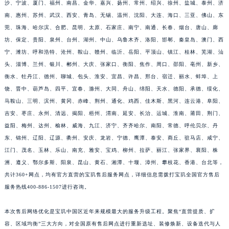
沙、宁波、厦门、福州、南昌、金华、嘉兴、扬州、常州、绍兴、徐州、盐城、泰州、济
福建省漳州市龙文区步港路宝玑售后服务中心（需提前预约）
南、惠州、苏州、武汉、西安、青岛、无锡、温州、沈阳、大连、海口、三亚、佛山、东
江苏省常州市新北区龙锦路1590号现代传媒中心5号楼10层1008室宝玑售后服务中心（需提前预约）
莞、珠海、哈尔滨、合肥、昆明、太原、石家庄、南宁、南通、长春、烟台、唐山、廊
江苏省淮安市清江浦区淮海北路宝玑售后服务中心（需提前预约）
坊、保定、贵阳、泉州、台州、湖州、中山、乌鲁木齐、洛阳、邯郸、秦皇岛、澳门、西
宁、潍坊、呼和浩特、沧州、鞍山、赣州、临沂、岳阳、平顶山、镇江、桂林、芜湖、汕
江苏省连云港市海州区通灌北路宝玑售后服务中心（需提前预约）
头、淄博、兰州、银川、郴州、大庆、张家口、衡阳、焦作、周口、邵阳、亳州、新乡、
江苏省南京市秦淮区中山南路1号南京中心22层22-C1-C3室宝玑售后服务中心（需提前预约）
衡水、牡丹江、德州、聊城、包头、淮安、宜昌、许昌、邢台、宿迁、丽水、蚌埠、上
江苏省宿迁市宿城区西湖路宝玑售后服务中心（需提前预约）
饶、晋中、葫芦岛、四平、宜春、滁州、大同、舟山、绵阳、天水、德阳、承德、绥化、
江苏省泰州市海陵区永定东路399号置地商务中心东塔（华润万象城）17层1706室宝玑售后服务中心（需提前预约）
马鞍山、三明、滨州、黄冈、赤峰、荆州、通化、鸡西、佳木斯、黑河、连云港、阜阳、
江苏省徐州市鼓楼区淮海东路29号苏宁广场IFC国际金融中心35层3508室宝玑售后服务中心（需提前预约）
吉安、枣庄、永州、清远、揭阳、梧州、渭南、延安、长治、运城、淮南、莆田、荆门、
江苏省盐城市盐都区世纪大道5号盐城金融城写字楼1号楼16层1604室宝玑售后服务中心（需提前预约）
益阳、梅州、达州、榆林、威海、九江、济宁、齐齐哈尔、南阳、常德、呼伦贝尔、丹
东、锦州、辽阳、辽源、衢州、安庆、龙岩、宁德、鹰潭、泰安、商丘、驻马店、咸宁、
江苏省扬州市邗江区国展路29号星耀天地写字楼1号楼18层1803室宝玑售后服务中心（需提前预约）
江门、茂名、玉林、乐山、南充、雅安、宝鸡、柳州、拉萨、丽江、张家界、襄阳、株
江苏省镇江市京口区中山东路宝玑售后服务中心（需提前预约）
洲、遵义、鄂尔多斯、阳泉、昆山、黄石、湘潭、十堰、漳州、攀枝花、香港、台北等，
江西省抚州市临川区赣东大道宝玑售后服务中心（需提前预约）
共计360+网点，均有官方直营的宝玑售后服务网点，详细信息需拨打宝玑全国官方售后
江西省赣州市章贡区文清路宝玑售后服务中心（需提前预约）
服务热线400-886-1507进行咨询。
江西省吉安市吉州区井冈山大道宝玑售后服务中心（需提前预约）
江西省景德镇市珠山区珠山中路宝玑售后服务中心（需提前预约）
本次售后网络优化是宝玑中国区近年来规模最大的服务升级工程。聚焦“直营提质、扩
容、区域均衡”三大方向，对全国原有售后网点进行重新选址、装修焕新、设备迭代与人
江西省九江市浔阳区浔阳路宝玑售后服务中心（需提前预约）