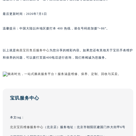
山东省枣庄市滕州市北辛路与善国路交叉口宝玑售后服务中心（需提前预约）
最后更新时间：2026年7月1日
山东省淄博市张店区金晶大道宝玑售后服务中心（需提前预约）
上海市黄浦区南京东路299号宏伊国际广场写字楼8层806室宝玑售后服务中心（需提前预约）
温馨提示：中国大陆以外地区拨打本 400 热线，请在号码前加拨“+86”。
上海市徐汇区虹桥路3号港汇中心2座37层3705室宝玑售后服务中心（需提前预约）
浙江省杭州市上城区钱江路1366号华润大厦A座5层503-5室宝玑售后服务中心（需提前预约）
浙江省湖州市吴兴区劳动路宝玑售后服务中心（需提前预约）
以上就是
南昌宝玑售后服务中心
为您分享的精彩内容。如果您还有其他关于宝玑手表维护
浙江省嘉兴市南湖区广益路705号嘉兴世界贸易中心A座13层1304室宝玑售后服务中心（需提前预约）
和保养的问题，可以拨打页面400电话进行咨询，我们将竭诚为您服务。
浙江省金华市金东区东市南街777号金华万达广场4号楼22楼2209室宝玑售后服务中心（需提前预约）
浙江省丽水市莲都区解放街宝玑售后服务中心（需提前预约）
浙江省宁波市江北区大闸南路500号来福士广场办公楼20层2009室宝玑售后服务中心（需提前预约）
浙江省衢州市柯城区上街宝玑售后服务中心（需提前预约）
宝玑服务中心
浙江省绍兴市越城区胜利东路379号世茂天际中心写字楼8层805室宝玑售后服务中心（需提前预约）
浙江省舟山市定海区解放东路宝玑售后服务中心（需提前预约）
澳门特别行政区大堂区议事亭前地（新马路）宝玑售后服务中心（需提前预约）
本文tag：
澳门特别行政区风顺堂区南湾大马路宝玑售后服务中心（需提前预约）
北京宝玑维修服务中心
（北京店）服务地址：北京市朝阳区建国门外大街甲6号
澳门特别行政区花地玛堂区关闸广场宝玑售后服务中心（需提前预约）