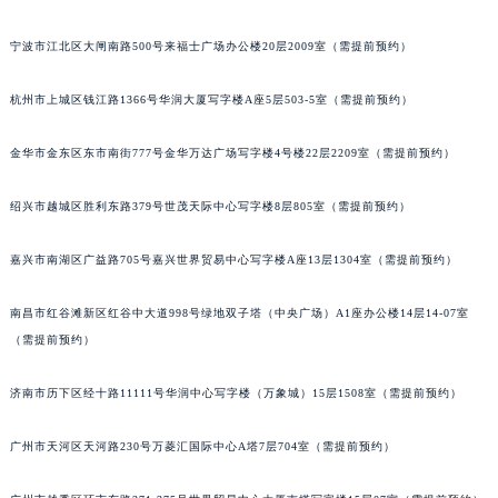
南宁市青秀区金湖路59号地王大厦12楼1224室（需提前预约）
宁波市江北区大闸南路500号来福士广场办公楼20层2009室（需提前预约）
合肥市蜀山区潜山路111号万象城华润大厦B座12楼03室（需提前预约）
泉州市丰泽区宝洲路729号浦西万达中心写字楼A座7楼709室（需提前预约）
杭州市上城区钱江路1366号华润大厦写字楼A座5层503-5室（需提前预约）
青岛市南区山东路6号华润大厦B座22层04室（需提前预约）
烟台市芝罘区胜利路139号万达金融中心A座907室（需提前预约）
金华市金东区东市南街777号金华万达广场写字楼4号楼22层2209室（需提前预约）
长春市朝阳区西安大路727号中银大厦A座(旺进大厦)18层09室（需提前预约）
绍兴市越城区胜利东路379号世茂天际中心写字楼8层805室（需提前预约）
贵阳市南明区都司高架桥路33号亨特国际金融中心14楼14D（需提前预约）
昆明市盘龙区北京路928号同德昆明广场写字楼10层06室（需提前预约）
嘉兴市南湖区广益路705号嘉兴世界贸易中心写字楼A座13层1304室（需提前预约）
石家庄市长安区中山东路39号勒泰中心写字楼B座13层07室（需提前预约）
西安市碑林区南关正街88号华侨城长安国际中心E座6楼10室（需提前预约）
南昌市红谷滩新区红谷中大道998号绿地双子塔（中央广场）A1座办公楼14层14-07室
海口市龙华区金贸东路5号海口华润大厦B座17层1707室（需提前预约）
（需提前预约）
唐山市路南区新华东道100号万达广场写字楼A座10层1002室（需提前预约）
济南市历下区经十路11111号华润中心写字楼（万象城）15层1508室（需提前预约）
台州市椒江区东海大道1800号腾达中心东1幢20楼2002室（需提前预约）
内蒙古自治区呼和浩特市玉泉区大学西街70号华润万象城写字楼（鄂尔多斯大厦）23层2326室（需提前预约）
广州市天河区天河路230号万菱汇国际中心A塔7层704室（需提前预约）
甘肃省兰州市七里河区西津西路16号兰州中心写字楼21层2102室（需提前预约）
重庆市解放碑渝中区民权路28号英利国际金融中心写字楼20层01室（需提前预约）