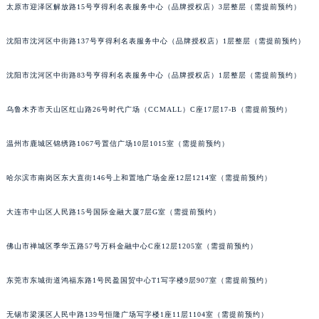
太原市迎泽区解放路15号亨得利名表服务中心（品牌授权店）3层整层（需提前预约）
吉林省四平市铁东区紫气大路与南九经街交汇处宝玑售后服务中心（需提前预约）
吉林省松原市宁江区五环大街宝玑售后服务中心（需提前预约）
沈阳市沈河区中街路137号亨得利名表服务中心（品牌授权店）1层整层（需提前预约）
吉林省通化市东昌区环通乡江南大街宝玑售后服务中心（需提前预约）
吉林省延边市延吉市解放路宝玑售后服务中心（需提前预约）
沈阳市沈河区中街路83号亨得利名表服务中心（品牌授权店）1层整层（需提前预约）
辽宁省鞍山市铁东区站前街宝玑售后服务中心（需提前预约）
乌鲁木齐市天山区红山路26号时代广场（CCMALL）C座17层17-B（需提前预约）
辽宁省本溪市平山区胜利路宝玑售后服务中心（需提前预约）
辽宁省朝阳市双塔区新华路宝玑售后服务中心（需提前预约）
温州市鹿城区锦绣路1067号置信广场10层1015室（需提前预约）
辽宁省丹东市振兴区七经街宝玑售后服务中心（需提前预约）
辽宁省抚顺市新抚区东一路宝玑售后服务中心（需提前预约）
哈尔滨市南岗区东大直街146号上和置地广场金座12层1214室（需提前预约）
辽宁省阜新市海州区解放大街宝玑售后服务中心（需提前预约）
大连市中山区人民路15号国际金融大厦7层G室（需提前预约）
辽宁省葫芦岛市连山区中央路宝玑售后服务中心（需提前预约）
辽宁省锦州市古塔区中央大街宝玑售后服务中心（需提前预约）
佛山市禅城区季华五路57号万科金融中心C座12层1205室（需提前预约）
辽宁省辽阳市白塔区新运大街宝玑售后服务中心（需提前预约）
辽宁省盘锦市兴隆台区石油大街宝玑售后服务中心（需提前预约）
东莞市东城街道鸿福东路1号民盈国贸中心T1写字楼9层907室（需提前预约）
辽宁省铁岭市银州区南马路宝玑售后服务中心（需提前预约）
辽宁省营口市站前区市府路与渤海大街交叉口宝玑售后服务中心（需提前预约）
无锡市梁溪区人民中路139号恒隆广场写字楼1座11层1104室（需提前预约）