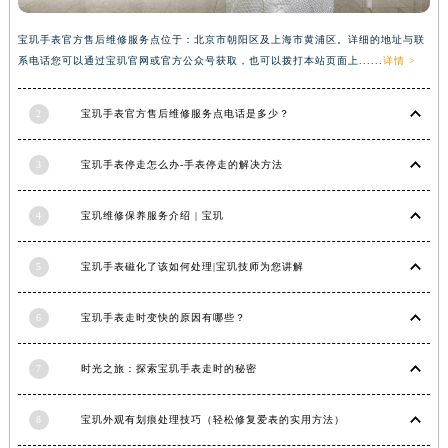
香港特别行政区铜锣湾区湾仔区轩尼诗道宝玑售后服务中心（需提前预约）
宝玑手表官方售后维修服务点位于：北京市朝阳区及上海市黄浦区。详细的地址与联
河南省安阳市文峰区解放大道宝玑售后服务中心（需提前预约）
系电话您可以通过宝玑官网或官方公众号获取，也可以拨打本站页面上......
详情 >
河南省鹤壁市淇滨区九州路宝玑售后服务中心（需提前预约）
河南省济源市沁园街道济水大道宝玑售后服务中心（需提前预约）
2
宝玑手表官方售后维修服务点电话是多少？
河南省焦作市解放区解放路宝玑售后服务中心（需提前预约）
河南省开封市鼓楼区中山路宝玑售后服务中心（需提前预约）
3
宝玑手表停走怎么办-手表停走的解决方法
河南省洛阳市西工区中州中路与解放路交叉口宝玑售后服务中心（需提前预约）
4
宝玑维修保养服务介绍 | 宝玑
河南省漯河市源汇区交通路宝玑售后服务中心（需提前预约）
河南省南阳市宛城区范蠡东路与南都路交叉口宝玑售后服务中心（需提前预约）
5
宝玑手表磁化了该如何处理|宝玑技师为您讲解
河南省平顶山市卫东区建设路宝玑售后服务中心（需提前预约）
河南省濮阳市大华龙区开州路绿城路交叉口宝玑售后服务中心（需提前预约）
6
宝玑手表走时变快的原因有哪些？
河南省三门峡市湖滨区和平路宝玑售后服务中心（需提前预约）
河南省商丘市梁园区神火大道宝玑售后服务中心（需提前预约）
7
时光之旅：探索宝玑手表走时的秘密
河南省新乡市红旗区人民路宝玑售后服务中心（需提前预约）
河南省信阳市浉河区东方红大道宝玑售后服务中心（需提前预约）
8
宝玑外观有划痕处理技巧（轻松修复爱表的实用方法）
河南省许昌市魏都区建安大道与八龙路交叉口宝玑售后服务中心（需提前预约）