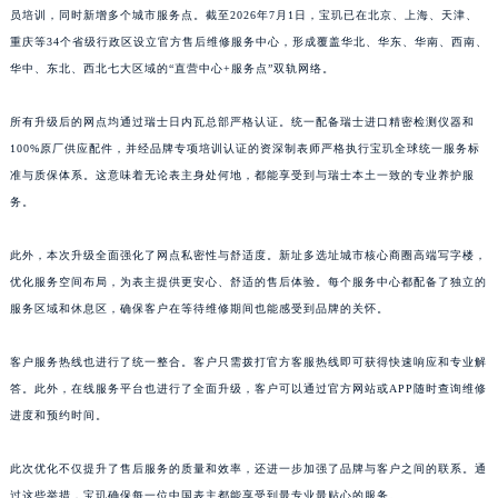
员培训，同时新增多个城市服务点。截至2026年7月1日，宝玑已在北京、上海、天津、
江西省南昌市红谷滩新区红谷中大道998号绿地双子塔（中央广场）A1座办公楼14层1407室宝玑售后服务中心（需提前预约）
重庆等34个省级行政区设立官方售后维修服务中心，形成覆盖华北、华东、华南、西南、
江西省萍乡市安源区萍安北大道与康庄路交叉口宝玑售后服务中心（需提前预约）
华中、东北、西北七大区域的“直营中心+服务点”双轨网络。
江西省上饶市信州区滨江西路宝玑售后服务中心（需提前预约）
江西省新余市渝水区北湖西路宝玑售后服务中心（需提前预约）
所有升级后的网点均通过瑞士日内瓦总部严格认证。统一配备瑞士进口精密检测仪器和
江西省宜春市袁州区中山中路宝玑售后服务中心（需提前预约）
100%原厂供应配件，并经品牌专项培训认证的资深制表师严格执行宝玑全球统一服务标
准与质保体系。这意味着无论表主身处何地，都能享受到与瑞士本土一致的专业养护服
江西省鹰潭市月湖区胜利东路宝玑售后服务中心（需提前预约）
务。
山东省德州市德城区东风中路宝玑售后服务中心（需提前预约）
山东省东营市东营区济南路宝玑售后服务中心（需提前预约）
此外，本次升级全面强化了网点私密性与舒适度。新址多选址城市核心商圈高端写字楼，
山东省济南市历下区经十路11111号华润中心写字楼（万象城）15层1508室宝玑售后服务中心（需提前预约）
优化服务空间布局，为表主提供更安心、舒适的售后体验。每个服务中心都配备了独立的
山东省济宁市任城区太白楼路宝玑售后服务中心（需提前预约）
服务区域和休息区，确保客户在等待维修期间也能感受到品牌的关怀。
山东省莱芜市文化南路8号银座商城名表维修一楼名表维修宝玑售后服务中心（需提前预约）
客户服务热线也进行了统一整合。客户只需拨打官方客服热线即可获得快速响应和专业解
山东省临沂市兰山区解放路宝玑售后服务中心（需提前预约）
答。此外，在线服务平台也进行了全面升级，客户可以通过官方网站或APP随时查询维修
山东省日照市东港区烟台路宝玑售后服务中心（需提前预约）
进度和预约时间。
山东省泰安市泰山区财源街道泰山大街宝玑售后服务中心（需提前预约）
山东省威海市环翠区新威海路89号振华商厦一楼名表维修宝玑售后服务中心（需提前预约）
此次优化不仅提升了售后服务的质量和效率，还进一步加强了品牌与客户之间的联系。通
山东省潍坊市奎文区东风东街宝玑售后服务中心（需提前预约）
过这些举措，宝玑确保每一位中国表主都能享受到最专业最贴心的服务。