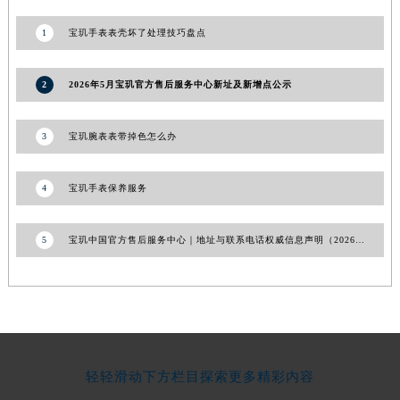
湖南省衡阳市雁峰区解放路宝玑售后服务中心（需提前预约）
1
宝玑手表表壳坏了处理技巧盘点
湖南省怀化市鹤城区迎丰中路宝玑售后服务中心（需提前预约）
湖南省娄底市娄星区长青街宝玑售后服务中心（需提前预约）
2
2026年5月宝玑官方售后服务中心新址及新增点公示
湖南省邵阳市双清区东风路宝玑售后服务中心（需提前预约）
湖南省湘潭市雨湖区莲城大道宝玑售后服务中心（需提前预约）
3
宝玑腕表表带掉色怎么办
湖南省益阳市赫山区桃花仑路宝玑售后服务中心（需提前预约）
湖南省永州市冷水滩区永州大道与中兴路交叉口宝玑售后服务中心（需提前预约）
4
宝玑手表保养服务
湖南省岳阳市岳阳楼区东茅岭路宝玑售后服务中心（需提前预约）
湖南省张家界市永定区解放路宝玑售后服务中心（需提前预约）
5
宝玑中国官方售后服务中心｜地址与联系电话权威信息声明（2026年6月最新）
湖南省长沙市芙蓉区建湘路393号世茂环球金融中心写字楼10层1013室宝玑售后服务中心（需提前预约）
湖南省株洲市芦淞区建设南路宝玑售后服务中心（需提前预约）
甘肃省白银市白银区北京路宝玑售后服务中心（需提前预约）
甘肃省定西市安定区解放路宝玑售后服务中心（需提前预约）
甘肃省敦煌市沙州镇阳关中路宝玑售后服务中心（需提前预约）
甘肃省合作市人民街宝玑售后服务中心（需提前预约）
轻轻滑动下方栏目探索更多精彩内容
甘肃省嘉峪关市雄关区新华中路宝玑售后服务中心（需提前预约）