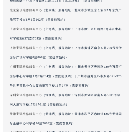
华熙国际中心写字楼D座11层1102室（北京总部）（需提前预约）
澳门特别行政区花王堂区大三巴商圈宝玑售后服务中心（需提前预约）
北京宝玑维修服务中心
（北京店）服务地址：北京市东城区东长安街1号东方广
澳门特别行政区嘉模堂区官也街宝玑售后服务中心（需提前预约）
场写字楼W3座6层602室（需提前预约）
澳门省路氹城市金光大道宝玑售后服务中心（需提前预约）
上海宝玑维修服务中心
（上海店）服务地址：上海市徐汇区虹桥路3号港汇中心
澳门特别行政区望德堂区塔石广场宝玑售后服务中心（需提前预约）
写字楼2座37层3705室（需提前预约）
福建省福州市鼓楼区五四路128-1号恒力城写字楼15层03室宝玑售后服务中心（需提前预约）
福建省厦门市思明区湖滨东路95号万象城华润大厦B座11层1104室宝玑售后服务中心（需提前预约）
上海宝玑维修服务中心
（上海店）服务地址：上海市黄浦区南京东路299号宏伊
广东省潮州市潮安区新风路与潮汕路交汇处宝玑售后服务中心（需提前预约）
国际广场写字楼8层806室（需提前预约）
广东省广州市天河区天河路230号万菱汇国际中心A塔7层704室宝玑售后服务中心（需提前预约）
广州宝玑维修服务中心
（广州店）服务地址：广州市天河区天河路230号万菱汇
广东省广州市越秀区环市东路371-375号世界贸易中心大厦南塔15层1507室宝玑售后服务中心（需提前预约）
国际中心写字楼A塔7层704室（需提前预约） | 广州市越秀区环市东路371-375
广东省河源市源城区越王大道宝玑售后服务中心（需提前预约）
号世界贸易中心大厦南塔写字楼15层07室（需提前预约）
广东省惠州市惠城区江北文昌一路7号华贸大厦1座30层3005室宝玑售后服务中心（需提前预约）
深圳宝玑维修服务中心
（深圳店）服务地址：深圳市罗湖区深南东路5001号华
广东省江门市蓬江区广场西路宝玑售后服务中心（需提前预约）
润大厦写字楼17层1701室（需提前预约）
广东省揭阳市榕城进贤门步行街宝玑售后服务中心（需提前预约）
广东省茂名市电白区水东街道迎宾大道宝玑售后服务中心（需提前预约）
天津宝玑维修服务中心
（天津店）服务地址：天津市和平区赤峰道136号天津国
广东省梅州市梅江区金燕大道宝玑售后服务中心（需提前预约）
际金融中心写字楼26层2603室（需提前预约）
广东省清远市清城区湖西路宝玑售后服务中心（需提前预约）