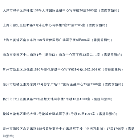
重庆市江北区观音桥步行街2号融恒时代广场写字楼9层902室（需提前预约）
天津市和平区赤峰道136号天津国际金融中心写字楼26层2603室（需提前预约）
长沙市芙蓉区定王台街道建湘路393号世茂环球金融中心写字楼（芙蓉广场）10层13室（需提前预约）
郑州市二七区铭功路10号华润大厦写字楼29层2905室（需提前预约）
上海市徐汇区虹桥路3号港汇中心写字楼2座37层3705室（需提前预约）
太原市迎泽区解放路15号亨得利名表服务中心（品牌授权店）3层整层（需提前预约）
上海市黄浦区南京东路299号宏伊国际广场写字楼8层806室（需提前预约）
沈阳市沈河区中街路137号亨得利名表服务中心（品牌授权店）1层整层（需提前预约）
沈阳市沈河区中街路83号亨得利名表服务中心（品牌授权店）1层整层（需提前预约）
南京市秦淮区中山南路1号（新街口）南京中心写字楼22层C1-1室（需提前预约）
乌鲁木齐市天山区红山路26号时代广场（CCMALL）C座17层17-B（需提前预约）
温州市鹿城区锦绣路1067号置信广场10层1015室（需提前预约）
常州市新北区龙锦路1590号现代传媒中心写字楼5号楼10层1008室（需提前预约）
哈尔滨市道里区友谊西路600号富力中心T2座写字楼29层03室（需提前预约）
大连市中山区人民路15号国际金融大厦7层G室（需提前预约）
徐州市鼓楼区淮海东路29号苏宁广场IFC国际金融中心35层3508室（需提前预约）
佛山市禅城区季华五路57号万科金融中心C座12层1205室（需提前预约）
扬州市邗江区国展路29号星耀天地写字楼1号楼18层1803室（需提前预约）
东莞市东城街道鸿福东路1号民盈国贸中心T1写字楼9层907室（需提前预约）
无锡市梁溪区人民中路139号恒隆广场写字楼1座11层1104室（需提前预约）
盐城市盐都区世纪大道5号盐城金融城写字楼1号楼16层1604室（需提前预约）
南通市崇川区工农路57号圆融广场写字楼16层1603室（需提前预约）
苏州市苏州工业园区星港街199号苏州中心办公楼C座22层08室（需提前预约）
泰州市海陵区永定东路399号置地商务中心东塔写字楼（华润万象城）17层1706室（需提
武汉市江汉区解放大道686号世界贸易大厦38层09室（需提前预约）
前预约）