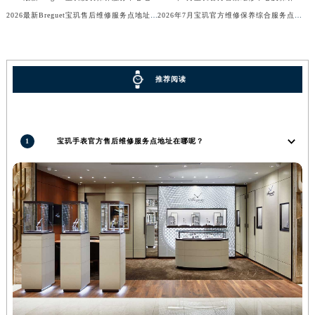
广西壮族自治区来宾市兴宾区桂中大道宝玑售后服务中心（需提前预约）
2026最新Breguet宝玑售后维修服务点地址调研报告
2026年7月宝玑官方维修保养综合服务点最新动态汇总（搬迁+新增）
广西壮族自治区柳州市城中区中山中路宝玑售后服务中心（需提前预约）
广西壮族自治区钦州市钦南区金海湾东大街宝玑售后服务中心（需提前预约）
广西壮族自治区梧州市万秀区龙湖镇高旺路宝玑售后服务中心（需提前预约）
推荐阅读
广西壮族自治区玉林市玉州区金玉路宝玑售后服务中心（需提前预约）
海南省儋州市儋州市那大镇兰洋北路宝玑售后服务中心（需提前预约）
海南省东方市八所镇解放西路宝玑售后服务中心（需提前预约）
1
宝玑手表官方售后维修服务点地址在哪呢？
海南省琼海市嘉积镇东风路宝玑售后服务中心（需提前预约）
海南省三沙市西沙区西沙群岛永兴岛北京路宝玑售后服务中心（需提前预约）
海南省三亚市吉阳区迎宾路宝玑售后服务中心（需提前预约）
海南省万宁市万城镇解放路宝玑售后服务中心（需提前预约）
海南省文昌市文城镇教育东路宝玑售后服务中心（需提前预约）
海南省五指山市通什镇三月三大道宝玑售后服务中心（需提前预约）
香港特别行政区尖沙咀区油尖旺区广东道宝玑售后服务中心（需提前预约）
香港特别行政区金钟区中西区金钟道宝玑售后服务中心（需提前预约）
香港特别行政区九龙区油尖旺区弥敦道宝玑售后服务中心（需提前预约）