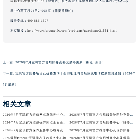
成都宝玑维修服务中心
（成都店）服务地址：成都市锦江区人民东路6号SAC东
广东省汕头市龙湖区长平路宝玑售后服务中心（需提前预约）
原中心写字楼24层2406B室（需提前预约）
广东省汕尾市城区香洲街道园林社区翠园街宝玑售后服务中心（需提前预约）
服务专线：
400-886-1507
广东省韶关市武江区芙蓉新区与老城中心交汇处宝玑售后服务中心（需提前预约）
本页链接：
http://www.breguetfw.com/problems/nanchang/21551.html
广东省深圳市罗湖区深南东路5001号华润大厦17层1701室宝玑售后服务中心（需提前预约）
广东省阳江市江城区东风一路宝玑售后服务中心（需提前预约）
广东省云浮市云城区金山路宝玑售后服务中心（需提前预约）
广东省湛江市赤坎区观海北路宝玑售后服务中心（需提前预约）
上一篇:
2026年7月宝玑官方售后服务点补充最终更新（搬迁+新开）
广东省肇庆市端州区信安大道与砚都大道交汇处宝玑售后服务中心（需提前预约）
下一篇:
宝玑官方服务项目及价格查询｜全部地址与售后热线电话权威信息通知（2026年
广西壮族自治区百色市右江区中山二路宝玑售后服务中心（需提前预约）
7月最新）
广西壮族自治区北海市海城区北京路宝玑售后服务中心（需提前预约）
广西壮族自治区崇左市江州区石景林街道友谊大道与丽川路交汇处宝玑售后服务中心（需提前预约）
相关文章
广西壮族自治区防城港市港口区金花茶大道宝玑售后服务中心（需提前预约）
广西壮族自治区贵港市港北区港城街道布山大道与仙衣路交叉口宝玑售后服务中心（需提前预约）
2026年7月宝玑官方维修网点及保养中心变动补充一览
2026年7月宝玑官方售后服务地图补充最终更新（迁址+增设）
广西壮族自治区桂林市秀峰区红岭路宝玑售后服务中心（需提前预约）
2026年7月宝玑官方维修保养网点全面更新补充说明（搬迁新增店铺）
2026年7月宝玑官方售后服务中心（维修保养）调整通知（迁址新增）
广西壮族自治区河池市金城江区金城江街道朝阳路宝玑售后服务中心（需提前预约）
2026年7月宝玑官方保养服务中心维修点搬迁新开补充详情文件
2026年7月宝玑官方维修中心及保养服务中心迁移与增设补充确认内容
广西壮族自治区贺州市八步区城东街道灵峰南路宝玑售后服务中心（需提前预约）
2026最新Breguet宝玑腕表保养服务中心地址考察报告
2026年7月宝玑官方售后维修中心及保养中心最新动态补充确认终稿