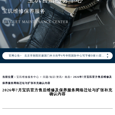
宝玑维修保养服务
BREGUET MAINTENANCE CENTER
2026年8月宝玑中国区售后服务网络优化升级公告
2026年8月宝玑全国官方售后客户服务热线：400-886-1507
宝玑官方全国统一服务热线400-886-1507，服务覆盖中国大陆、香港、澳门、台湾全部区域（非大陆需加拨“+86”）
2026年8月宝玑售后服务中心最新网点地址：
▲
官网公告>
北京市朝阳区建国门外大街甲6号华熙国际中心写字楼D座11层1102室（北京总部）（需提前预约）
▼
北京市东城区东长安街1号东方广场写字楼W3座6层602室（需提前预约）
天津市和平区赤峰道136号天津国际金融中心写字楼26层2603室（需提前预约）
当前位置：
宝玑维修服务中心
>
问题/知识/资讯
>
南昌
> 2026年7月宝玑官方售后维修及
上海市徐汇区虹桥路3号港汇中心写字楼2座37层3705室（需提前预约）
保养服务网络迁址与扩张补充确认内容
上海市黄浦区南京东路299号宏伊国际广场写字楼8层806室（需提前预约）
2026年7月宝玑官方售后维修及保养服务网络迁址与扩张补充
南京市秦淮区中山南路1号（新街口）南京中心写字楼22层C1-1室（需提前预约）
确认内容
常州市新北区龙锦路1590号现代传媒中心写字楼5号楼10层1008室（需提前预约）
徐州市鼓楼区淮海东路29号苏宁广场IFC国际金融中心写字楼35层3508室（需提前预约）
扬州市邗江区国展路29号星耀天地写字楼1号楼18层1803室（需提前预约）