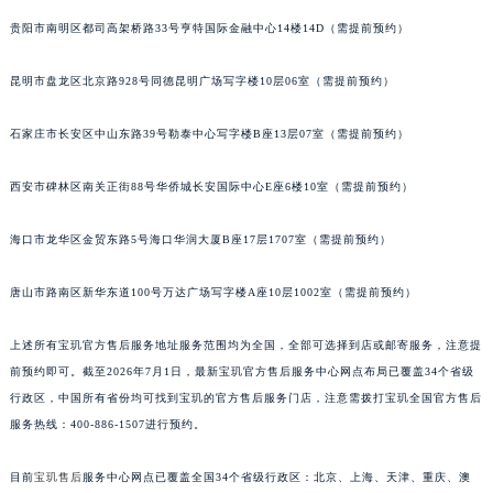
山西省大同市平城区迎宾街宝玑售后服务中心（需提前预约）
贵阳市南明区都司高架桥路33号亨特国际金融中心14楼14D（需提前预约）
山西省晋城市城区黄华街宝玑售后服务中心（需提前预约）
昆明市盘龙区北京路928号同德昆明广场写字楼10层06室（需提前预约）
山西省晋中市榆次区顺城街宝玑售后服务中心（需提前预约）
山西省临汾市尧都区解放路宝玑售后服务中心（需提前预约）
石家庄市长安区中山东路39号勒泰中心写字楼B座13层07室（需提前预约）
山西省吕梁市离石区永宁中路与建设街交叉口宝玑售后服务中心（需提前预约）
山西省朔州市朔城区怡西路与鄯阳西街交汇处宝玑售后服务中心（需提前预约）
西安市碑林区南关正街88号华侨城长安国际中心E座6楼10室（需提前预约）
山西省忻州市忻府区和平东街与七一南路交叉口宝玑售后服务中心（需提前预约）
山西省阳泉市郊区平阳东街与新城大道交叉口宝玑售后服务中心（需提前预约）
海口市龙华区金贸东路5号海口华润大厦B座17层1707室（需提前预约）
山西省运城市盐湖区河东街宝玑售后服务中心（需提前预约）
唐山市路南区新华东道100号万达广场写字楼A座10层1002室（需提前预约）
山西省长治市潞州区英雄中路宝玑售后服务中心（需提前预约）
山西省太原市迎泽区迎泽街道解放路15号亨得利名表维修授权店3楼宝玑售后服务中心（需提前预约）
上述所有宝玑官方售后服务地址服务范围均为全国，全部可选择到店或邮寄服务，注意提
天津市和平区赤峰道136号天津国际金融中心26层2603室宝玑售后服务中心（需提前预约）
前预约即可。截至2026年7月1日，最新宝玑官方售后服务中心网点布局已覆盖34个省级
安徽省安庆市迎江区人民路宝玑售后服务中心（需提前预约）
行政区，中国所有省份均可找到宝玑的官方售后服务门店，注意需拨打宝玑全国官方售后
安徽省蚌埠市蚌山区淮河路宝玑售后服务中心（需提前预约）
服务热线：400-886-1507进行预约。
安徽省亳州市谯城区魏武大道宝玑售后服务中心（需提前预约）
目前
宝玑售后
服务中心网点已覆盖全国34个省级行政区：北京、上海、天津、重庆、澳
安徽省池州市贵池区长江路宝玑售后服务中心（需提前预约）