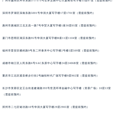
广州市越秀区环市东路371-375号世界贸易中心大厦南塔写字楼15层07室（需提前预约）
黑龙江省大庆市萨尔图区会战大街宝玑售后服务中心（需提前预约）
黑龙江省鹤岗市向阳区红军路宝玑售后服务中心（需提前预约）
深圳市罗湖区深南东路5001号华润大厦写字楼17层1701室（需提前预约）
黑龙江省黑河市爱辉区中央街宝玑售后服务中心（需提前预约）
惠州市惠城区江北文昌一路7号华贸大厦写字楼1座30层05室（需提前预约）
黑龙江省鸡西市鸡冠区红军路宝玑售后服务中心（需提前预约）
黑龙江省佳木斯市向阳区长安路宝玑售后服务中心（需提前预约）
厦门市思明区湖滨东路95号华润大厦写字楼B座11层1104室（需提前预约）
黑龙江省牡丹江市东安区太平路宝玑售后服务中心（需提前预约）
黑龙江省七台河市桃山区大同街宝玑售后服务中心（需提前预约）
福州市晋安区横屿路9号东二环泰禾中心写字楼2号楼5层509室（需提前预约）
黑龙江省齐齐哈尔市龙沙区龙华路宝玑售后服务中心（需提前预约）
成都市锦江区人民东路6号SAC东原中心写字楼24层2406B室（需提前预约）
黑龙江省双鸭山市尖山区新兴大街宝玑售后服务中心（需提前预约）
黑龙江省绥化市北林区新华街与康庄路交叉口宝玑售后服务中心（需提前预约）
重庆市江北区观音桥步行街2号融恒时代广场写字楼9层902室（需提前预约）
黑龙江省伊春市伊美区通河路宝玑售后服务中心（需提前预约）
吉林省白城市洮北区明仁南街宝玑售后服务中心（需提前预约）
长沙市芙蓉区定王台街道建湘路393号世茂环球金融中心写字楼（芙蓉广场）10层13室
吉林省白山市浑江区浑江大街宝玑售后服务中心（需提前预约）
（需提前预约）
吉林省吉林市船营区河南街宝玑售后服务中心（需提前预约）
郑州市二七区铭功路10号华润大厦写字楼29层2905室（需提前预约）
吉林省辽源市龙山区人民大街宝玑售后服务中心（需提前预约）
吉林省梅河口市新华街道梅河大街宝玑售后服务中心（需提前预约）