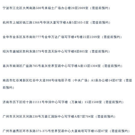
苏州市苏州工业园区星港街199号苏州中心办公楼C座22层08室（需提前预约）
宁波市江北区大闸南路500号来福士广场办公楼20层2009室（需提前预约）
武汉市江汉区解放大道686号世界贸易大厦38层09室（需提前预约）
杭州市上城区钱江路1366号华润大厦写字楼A座5层503-5室（需提前预约）
南宁市青秀区金湖路59号地王大厦12楼1224室（需提前预约）
合肥市蜀山区潜山路111号万象城华润大厦B座12楼03室（需提前预约）
金华市金东区东市南街777号金华万达广场写字楼4号楼22层2209室（需提前预约）
泉州市丰泽区宝洲路729号浦西万达中心写字楼A座7楼709室（需提前预约）
青岛市南区山东路6号华润大厦B座22层04室（需提前预约）
绍兴市越城区胜利东路379号世茂天际中心写字楼8层805室（需提前预约）
烟台市芝罘区胜利路139号万达金融中心A座907室（需提前预约）
长春市朝阳区西安大路727号中银大厦A座(旺进大厦)18层09室（需提前预约）
嘉兴市南湖区广益路705号嘉兴世界贸易中心写字楼A座13层1304室（需提前预约）
贵阳市南明区都司高架桥路33号亨特国际金融中心14楼14D（需提前预约）
南昌市红谷滩新区红谷中大道998号绿地双子塔（中央广场）A1座办公楼14层07室（需提
昆明市盘龙区北京路928号同德昆明广场写字楼10层06室（需提前预约）
前预约）
石家庄市长安区中山东路39号勒泰中心写字楼B座13层07室（需提前预约）
西安市碑林区南关正街88号华侨城长安国际中心E座6楼10室（需提前预约）
济南市历下区经十路11111号华润中心写字楼（万象城）15层1508室（需提前预约）
海口市龙华区金贸东路5号海口华润大厦B座17层1707室（需提前预约）
唐山市路南区新华东道100号万达广场写字楼A座10层1002室（需提前预约）
广州市天河区天河路230号万菱汇国际中心写字楼A塔7层704室（需提前预约）
台州市椒江区东海大道1800号腾达中心东1幢20楼2002室（需提前预约）
广州市越秀区环市东路371-375号世界贸易中心大厦南塔写字楼15层07室（需提前预约）
内蒙古自治区呼和浩特市玉泉区大学西街70号华润万象城写字楼（鄂尔多斯大厦）23层2326室（需提前预约）