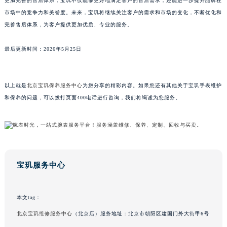
更加完善的售后体系，宝玑不仅能够更好地满足客户的售后需求，还能进一步提升品牌在
澳门特别行政区风顺堂区南湾大马路宝玑售后服务中心（需提前预约）
市场中的竞争力和美誉度。未来，宝玑将继续关注客户的需求和市场的变化，不断优化和
完善售后体系，为客户提供更加优质、专业的服务。
澳门特别行政区花地玛堂区关闸广场宝玑售后服务中心（需提前预约）
澳门特别行政区花王堂区大三巴商圈宝玑售后服务中心（需提前预约）
最后更新时间：2026年5月25日
澳门特别行政区嘉模堂区官也街宝玑售后服务中心（需提前预约）
澳门省路氹城市金光大道宝玑售后服务中心（需提前预约）
澳门特别行政区望德堂区塔石广场宝玑售后服务中心（需提前预约）
以上就是
北京宝玑保养服务中心
为您分享的精彩内容。如果您还有其他关于宝玑手表维护
福建省福州市鼓楼区五四路128-1号恒力城写字楼15层03室宝玑售后服务中心（需提前预约）
和保养的问题，可以拨打页面400电话进行咨询，我们将竭诚为您服务。
福建省厦门市思明区湖滨东路95号万象城华润大厦B座11层1104室宝玑售后服务中心（需提前预约）
广东省潮州市潮安区新风路与潮汕路交汇处宝玑售后服务中心（需提前预约）
广东省广州市天河区天河路230号万菱汇国际中心A塔7层704室宝玑售后服务中心（需提前预约）
广东省广州市越秀区环市东路371-375号世界贸易中心大厦南塔15层1507室宝玑售后服务中心（需提前预约）
宝玑服务中心
广东省河源市源城区越王大道宝玑售后服务中心（需提前预约）
广东省惠州市惠城区江北文昌一路7号华贸大厦1座30层3005室宝玑售后服务中心（需提前预约）
广东省江门市蓬江区广场西路宝玑售后服务中心（需提前预约）
本文tag：
广东省揭阳市榕城进贤门步行街宝玑售后服务中心（需提前预约）
北京宝玑维修服务中心
（北京店）服务地址：北京市朝阳区建国门外大街甲6号
广东省茂名市电白区水东街道迎宾大道宝玑售后服务中心（需提前预约）