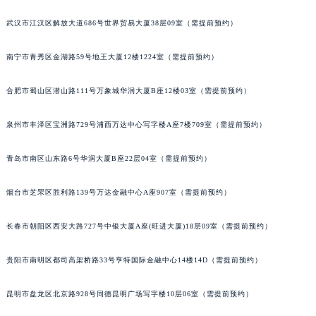
内蒙古自治区锡林郭勒盟市锡林浩特市光明街与额尔敦路交叉口宝玑售后服务中心（需提前预约）
武汉市江汉区解放大道686号世界贸易大厦38层09室（需提前预约）
内蒙古自治区兴安盟市乌兰浩特市兴安大街宝玑售后服务中心（需提前预约）
山西省大同市平城区迎宾街宝玑售后服务中心（需提前预约）
南宁市青秀区金湖路59号地王大厦12楼1224室（需提前预约）
山西省晋城市城区黄华街宝玑售后服务中心（需提前预约）
合肥市蜀山区潜山路111号万象城华润大厦B座12楼03室（需提前预约）
山西省晋中市榆次区顺城街宝玑售后服务中心（需提前预约）
山西省临汾市尧都区解放路宝玑售后服务中心（需提前预约）
泉州市丰泽区宝洲路729号浦西万达中心写字楼A座7楼709室（需提前预约）
山西省吕梁市离石区永宁中路与建设街交叉口宝玑售后服务中心（需提前预约）
山西省朔州市朔城区怡西路与鄯阳西街交汇处宝玑售后服务中心（需提前预约）
青岛市南区山东路6号华润大厦B座22层04室（需提前预约）
山西省忻州市忻府区和平东街与七一南路交叉口宝玑售后服务中心（需提前预约）
烟台市芝罘区胜利路139号万达金融中心A座907室（需提前预约）
山西省阳泉市郊区平阳东街与新城大道交叉口宝玑售后服务中心（需提前预约）
山西省运城市盐湖区河东街宝玑售后服务中心（需提前预约）
长春市朝阳区西安大路727号中银大厦A座(旺进大厦)18层09室（需提前预约）
山西省长治市潞州区英雄中路宝玑售后服务中心（需提前预约）
山西省太原市迎泽区迎泽街道解放路15号亨得利名表维修授权店3楼宝玑售后服务中心（需提前预约）
贵阳市南明区都司高架桥路33号亨特国际金融中心14楼14D（需提前预约）
天津市和平区赤峰道136号天津国际金融中心26层2603室宝玑售后服务中心（需提前预约）
安徽省安庆市迎江区人民路宝玑售后服务中心（需提前预约）
昆明市盘龙区北京路928号同德昆明广场写字楼10层06室（需提前预约）
安徽省蚌埠市蚌山区淮河路宝玑售后服务中心（需提前预约）