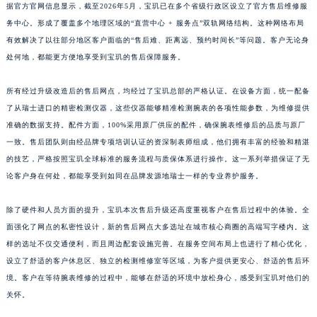
据官方官网信息显示，截至2026年5月，宝玑已在多个省级行政区设立了官方售后维修服
江西省景德镇市珠山区珠山中路宝玑售后服务中心（需提前预约）
务中心。形成了覆盖多个地理区域的“直营中心 + 服务点”双轨网络结构。这种网络布局
江西省九江市浔阳区浔阳路宝玑售后服务中心（需提前预约）
有效解决了以往部分地区客户面临的“售后难、距离远、预约时间长”等问题。客户无论身
江西省南昌市红谷滩新区红谷中大道998号绿地双子塔（中央广场）A1座办公楼14层1407室宝玑售后服务中心（需提前预约）
处何地，都能更方便地享受到宝玑的售后保障服务。
江西省萍乡市安源区萍安北大道与康庄路交叉口宝玑售后服务中心（需提前预约）
所有经过升级改造后的售后网点，均经过了宝玑总部的严格认证。在设备方面，统一配备
江西省上饶市信州区滨江西路宝玑售后服务中心（需提前预约）
了从瑞士进口的精密检测仪器，这些仪器能够精准检测腕表的各项性能参数，为维修提供
江西省新余市渝水区北湖西路宝玑售后服务中心（需提前预约）
准确的数据支持。配件方面，100%采用原厂供应的配件，确保腕表维修后的品质与原厂
江西省宜春市袁州区中山中路宝玑售后服务中心（需提前预约）
一致。售后团队则由经品牌专项培训认证的资深制表师组成，他们拥有丰富的经验和精湛
江西省鹰潭市月湖区胜利东路宝玑售后服务中心（需提前预约）
的技艺，严格按照宝玑全球标准的服务流程与质保体系进行操作。这一系列举措保证了无
山东省德州市德城区东风中路宝玑售后服务中心（需提前预约）
论客户身在何处，都能享受到如同在品牌发源地瑞士一样的专业养护服务。
山东省东营市东营区济南路宝玑售后服务中心（需提前预约）
除了硬件和人员方面的提升，宝玑本次售后升级还高度重视客户在售后过程中的体验。全
山东省济南市历下区经十路11111号华润中心写字楼（万象城）15层1508室宝玑售后服务中心（需提前预约）
面强化了网点的私密性设计，新的售后网点大多选址在城市核心商圈的高端写字楼内。这
山东省济宁市任城区太白楼路宝玑售后服务中心（需提前预约）
样的选址不仅交通便利，而且周边配套设施完善。在服务空间布局上也进行了精心优化，
山东省莱芜市文化南路8号银座商城名表维修一楼名表维修宝玑售后服务中心（需提前预约）
设立了舒适的客户休息区、独立的检测维修室等区域，为客户提供更安心、舒适的售后环
山东省临沂市兰山区解放路宝玑售后服务中心（需提前预约）
境。客户在等待腕表维修的过程中，能够在舒适的环境中放松身心，感受到宝玑对他们的
山东省日照市东港区烟台路宝玑售后服务中心（需提前预约）
关怀。
山东省泰安市泰山区财源街道泰山大街宝玑售后服务中心（需提前预约）