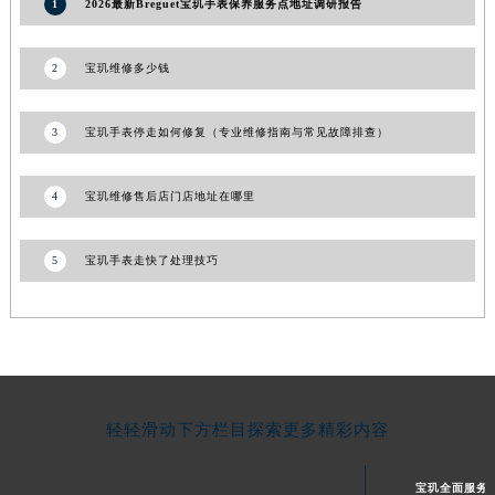
1
2026最新Breguet宝玑手表保养服务点地址调研报告
甘肃省合作市人民街宝玑售后服务中心（需提前预约）
甘肃省嘉峪关市雄关区新华中路宝玑售后服务中心（需提前预约）
2
宝玑维修多少钱
甘肃省金昌市金川区北京路宝玑售后服务中心（需提前预约）
甘肃省酒泉市肃州区西大街宝玑售后服务中心（需提前预约）
3
宝玑手表停走如何修复（专业维修指南与常见故障排查）
甘肃省临夏市城南街道团结路宝玑售后服务中心（需提前预约）
甘肃省陇南市武都区人民路宝玑售后服务中心（需提前预约）
4
宝玑维修售后店门店地址在哪里
甘肃省平凉市崆峒区西大街宝玑售后服务中心（需提前预约）
甘肃省庆阳市西峰区南大街宝玑售后服务中心（需提前预约）
5
宝玑手表走快了处理技巧
甘肃省天水市秦州区民主路宝玑售后服务中心（需提前预约）
甘肃省武威市凉州区迎宾路宝玑售后服务中心（需提前预约）
甘肃省张掖市甘州区民乐北路宝玑售后服务中心（需提前预约）
宁夏回族自治区固原市原州区文化街宝玑售后服务中心（需提前预约）
宁夏回族自治区石嘴山市大武口区贺兰山路宝玑售后服务中心（需提前预约）
宁夏回族自治区吴忠市利通区开元大道宝玑售后服务中心（需提前预约）
轻轻滑动下方栏目探索更多精彩内容
宁夏回族自治区银川市兴庆区新华东路97号新百中心C馆一层C1-18号商铺宝玑售后服务中心（需提前预约）
宁夏回族自治区中卫市沙坡头区鼓楼东街宝玑售后服务中心（需提前预约）
宝玑全面服务