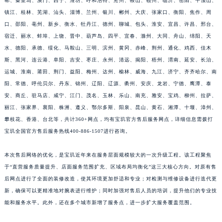
郸、秦皇岛、澳门、西宁、潍坊、呼和浩特、沧州、鞍山、赣州、临沂、岳阳、平顶山、
福建省莆田市城厢区霞林街道荔华东大道宝玑售后服务中心（需提前预约）
镇江、桂林、芜湖、汕头、淄博、兰州、银川、郴州、大庆、张家口、衡阳、焦作、周
口、邵阳、亳州、新乡、衡水、牡丹江、德州、聊城、包头、淮安、宜昌、许昌、邢台、
福建省三明市三元区东乾二路宝玑售后服务中心（需提前预约）
宿迁、丽水、蚌埠、上饶、晋中、葫芦岛、四平、宜春、滁州、大同、舟山、绵阳、天
福建省漳州市龙文区步港路宝玑售后服务中心（需提前预约）
水、德阳、承德、绥化、马鞍山、三明、滨州、黄冈、赤峰、荆州、通化、鸡西、佳木
江苏省常州市新北区龙锦路1590号现代传媒中心5号楼10层1008室宝玑售后服务中心（需提前预约）
斯、黑河、连云港、阜阳、吉安、枣庄、永州、清远、揭阳、梧州、渭南、延安、长治、
江苏省淮安市清江浦区淮海北路宝玑售后服务中心（需提前预约）
运城、淮南、莆田、荆门、益阳、梅州、达州、榆林、威海、九江、济宁、齐齐哈尔、南
江苏省连云港市海州区通灌北路宝玑售后服务中心（需提前预约）
阳、常德、呼伦贝尔、丹东、锦州、辽阳、辽源、衢州、安庆、龙岩、宁德、鹰潭、泰
江苏省南京市秦淮区中山南路1号南京中心22层22-C1-C3室宝玑售后服务中心（需提前预约）
安、商丘、驻马店、咸宁、江门、茂名、玉林、乐山、南充、雅安、宝鸡、柳州、拉萨、
丽江、张家界、襄阳、株洲、遵义、鄂尔多斯、阳泉、昆山、黄石、湘潭、十堰、漳州、
江苏省宿迁市宿城区西湖路宝玑售后服务中心（需提前预约）
攀枝花、香港、台北等，共计360+网点，均有宝玑官方售后服务网点，详细信息需拨打
江苏省泰州市海陵区永定东路399号置地商务中心东塔（华润万象城）17层1706室宝玑售后服务中心（需提前预约）
宝玑全国官方售后服务热线400-886-1507进行咨询。
江苏省徐州市鼓楼区淮海东路29号苏宁广场IFC国际金融中心35层3508室宝玑售后服务中心（需提前预约）
江苏省盐城市盐都区世纪大道5号盐城金融城写字楼1号楼16层1604室宝玑售后服务中心（需提前预约）
本次售后网络的优化，是宝玑近年来在服务层面规模较大的一次升级工程。该工程聚焦
江苏省扬州市邗江区国展路29号星耀天地写字楼1号楼18层1803室宝玑售后服务中心（需提前预约）
于“直营服务质量提升、店面服务范围扩充、区域布局均衡化”这三大核心方向。对原有售
江苏省镇江市京口区中山东路宝玑售后服务中心（需提前预约）
后网点进行了全面的装修改造，使其环境更加舒适和专业；对检测与维修设备进行迭代更
新，确保可以更精准地对腕表进行维护；同时加强对售后人员的培训，提升他们的专业技
江西省抚州市临川区赣东大道宝玑售后服务中心（需提前预约）
能和服务水平。此外，还在多个城市新增了服务点，进一步扩大服务覆盖范围。
江西省赣州市章贡区文清路宝玑售后服务中心（需提前预约）
江西省吉安市吉州区井冈山大道宝玑售后服务中心（需提前预约）