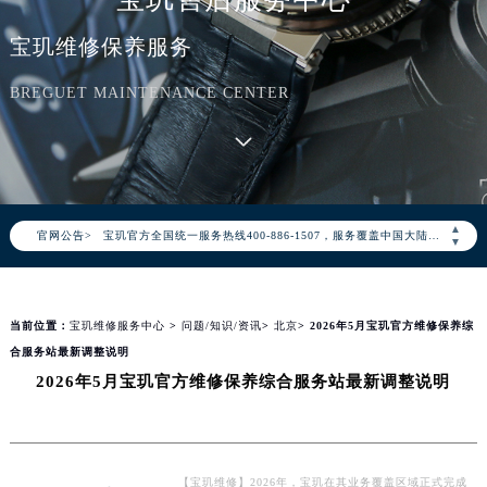
宝玑维修保养服务
BREGUET MAINTENANCE CENTER
2026年8月宝玑中国区售后服务网络优化升级公告
2026年8月宝玑全国官方售后客户服务热线：400-886-1507
▲
官网公告>
宝玑官方全国统一服务热线400-886-1507，服务覆盖中国大陆、香港、澳门、台湾全部区域（非大陆需加拨“+86”）
▼
2026年8月宝玑售后服务中心最新网点地址：
北京市朝阳区建国门外大街甲6号华熙国际中心写字楼D座11层1102室（北京总部）（需提前预约）
当前位置：
宝玑维修服务中心
>
问题/知识/资讯
>
北京
> 2026年5月宝玑官方维修保养综
北京市东城区东长安街1号东方广场写字楼W3座6层602室（需提前预约）
合服务站最新调整说明
天津市和平区赤峰道136号天津国际金融中心写字楼26层2603室（需提前预约）
2026年5月宝玑官方维修保养综合服务站最新调整说明
上海市徐汇区虹桥路3号港汇中心写字楼2座37层3705室（需提前预约）
上海市黄浦区南京东路299号宏伊国际广场写字楼8层806室（需提前预约）
南京市秦淮区中山南路1号（新街口）南京中心写字楼22层C1-1室（需提前预约）
常州市新北区龙锦路1590号现代传媒中心写字楼5号楼10层1008室（需提前预约）
【宝玑维修】2026年，宝玑在其业务覆盖区域正式完成