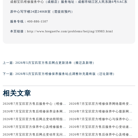
成都宝玑维修服务中心
（成都店）服务地址：成都市锦江区人民东路6号SAC东
广西壮族自治区河池市金城江区金城江街道朝阳路宝玑售后服务中心（需提前预约）
原中心写字楼24层2406B室（需提前预约）
广西壮族自治区贺州市八步区城东街道灵峰南路宝玑售后服务中心（需提前预约）
服务专线：
400-886-1507
广西壮族自治区来宾市兴宾区桂中大道宝玑售后服务中心（需提前预约）
本页链接：
http://www.breguetfw.com/problems/beijing/19983.html
广西壮族自治区柳州市城中区中山中路宝玑售后服务中心（需提前预约）
广西壮族自治区钦州市钦南区金海湾东大街宝玑售后服务中心（需提前预约）
广西壮族自治区梧州市万秀区龙湖镇高旺路宝玑售后服务中心（需提前预约）
广西壮族自治区玉林市玉州区金玉路宝玑售后服务中心（需提前预约）
上一篇:
2026年5月宝玑官方售后网点更新清单（搬迁及新增）
海南省儋州市儋州市那大镇兰洋北路宝玑售后服务中心（需提前预约）
下一篇:
2026年5月宝玑官方维修保养服务站点调整补充最终版（迁址新增）
海南省东方市八所镇解放西路宝玑售后服务中心（需提前预约）
海南省琼海市嘉积镇东风路宝玑售后服务中心（需提前预约）
相关文章
海南省三沙市西沙区西沙群岛永兴岛北京路宝玑售后服务中心（需提前预约）
海南省三亚市吉阳区迎宾路宝玑售后服务中心（需提前预约）
2026年7月宝玑官方售后服务中心（维修保养）迁址及新开补充最终通告
2026年7月宝玑官方维修保养网络最终变动明细补充版（搬迁+新设）最终确认
海南省万宁市万城镇解放路宝玑售后服务中心（需提前预约）
2026年7月宝玑官方售后维修保养业务网点变更记录公告发布
2026年7月宝玑官方维修保养中心最新网点清单补充版（含迁址新开）
海南省文昌市文城镇教育东路宝玑售后服务中心（需提前预约）
2026年7月宝玑官方售后网点变动简明指引补充修订（搬迁+新增）
2026年7月宝玑官方维修中心与保养中心网点变动全知道
2026年7月宝玑官方保养中心及维修服务点变动对照补充确认终稿文件
2026年7月宝玑官方售后服务中心变动速查（迁址+新增）
海南省五指山市通什镇三月三大道宝玑售后服务中心（需提前预约）
2026年7月宝玑官方售后网点变动常见问题解答（迁址及新增）
2026年7月宝玑官方售后保养中心及维修点最新分布情况（搬迁新开）
香港特别行政区尖沙咀区油尖旺区广东道宝玑售后服务中心（需提前预约）