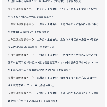
华熙国际中心写字楼D座11层1102室（北京总部）（需提前预约）
广东省梅州市梅江区金燕大道宝玑售后服务中心（需提前预约）
北京宝玑维修服务中心
（北京店）服务地址：北京市东城区东长安街1号东方广
广东省清远市清城区湖西路宝玑售后服务中心（需提前预约）
场写字楼W3座6层602室（需提前预约）
广东省汕头市龙湖区长平路宝玑售后服务中心（需提前预约）
上海宝玑维修服务中心
（上海店）服务地址：上海市徐汇区虹桥路3号港汇中心
广东省汕尾市城区香洲街道园林社区翠园街宝玑售后服务中心（需提前预约）
广东省韶关市武江区芙蓉新区与老城中心交汇处宝玑售后服务中心（需提前预约）
写字楼2座37层3705室（需提前预约）
广东省深圳市罗湖区深南东路5001号华润大厦17层1701室宝玑售后服务中心（需提前预约）
上海宝玑维修服务中心
（上海店）服务地址：上海市黄浦区南京东路299号宏伊
广东省阳江市江城区东风一路宝玑售后服务中心（需提前预约）
国际广场写字楼8层806室（需提前预约）
广东省云浮市云城区金山路宝玑售后服务中心（需提前预约）
广州宝玑维修服务中心
（广州店）服务地址：广州市天河区天河路230号万菱汇
广东省湛江市赤坎区观海北路宝玑售后服务中心（需提前预约）
国际中心写字楼A塔7层704室（需提前预约） | 广州市越秀区环市东路371-375
广东省肇庆市端州区信安大道与砚都大道交汇处宝玑售后服务中心（需提前预约）
号世界贸易中心大厦南塔写字楼15层07室（需提前预约）
广西壮族自治区百色市右江区中山二路宝玑售后服务中心（需提前预约）
深圳宝玑维修服务中心
（深圳店）服务地址：深圳市罗湖区深南东路5001号华
广西壮族自治区北海市海城区北京路宝玑售后服务中心（需提前预约）
广西壮族自治区崇左市江州区石景林街道友谊大道与丽川路交汇处宝玑售后服务中心（需提前预约）
润大厦写字楼17层1701室（需提前预约）
广西壮族自治区防城港市港口区金花茶大道宝玑售后服务中心（需提前预约）
天津宝玑维修服务中心
（天津店）服务地址：天津市和平区赤峰道136号天津国
广西壮族自治区贵港市港北区港城街道布山大道与仙衣路交叉口宝玑售后服务中心（需提前预约）
际金融中心写字楼26层2603室（需提前预约）
广西壮族自治区桂林市秀峰区红岭路宝玑售后服务中心（需提前预约）