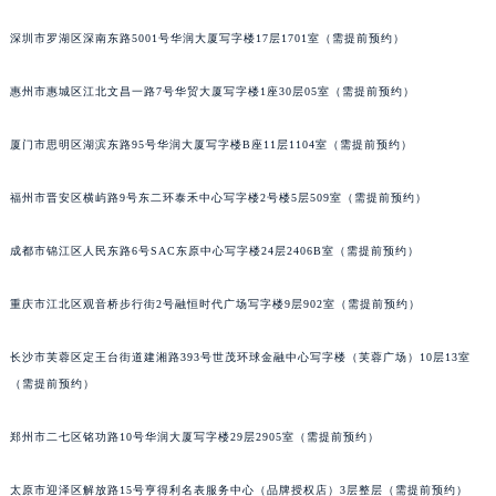
甘肃省兰州市七里河区西津西路16号兰州中心写字楼21层2102室（需提前预约）
深圳市罗湖区深南东路5001号华润大厦写字楼17层1701室（需提前预约）
重庆市解放碑渝中区民权路28号英利国际金融中心写字楼20层01室（需提前预约）
黑龙江省大庆市萨尔图区会战大街宝玑售后服务中心（需提前预约）
惠州市惠城区江北文昌一路7号华贸大厦写字楼1座30层05室（需提前预约）
黑龙江省鹤岗市向阳区红军路宝玑售后服务中心（需提前预约）
厦门市思明区湖滨东路95号华润大厦写字楼B座11层1104室（需提前预约）
黑龙江省黑河市爱辉区中央街宝玑售后服务中心（需提前预约）
黑龙江省鸡西市鸡冠区红军路宝玑售后服务中心（需提前预约）
福州市晋安区横屿路9号东二环泰禾中心写字楼2号楼5层509室（需提前预约）
黑龙江省佳木斯市向阳区长安路宝玑售后服务中心（需提前预约）
黑龙江省牡丹江市东安区太平路宝玑售后服务中心（需提前预约）
成都市锦江区人民东路6号SAC东原中心写字楼24层2406B室（需提前预约）
黑龙江省七台河市桃山区大同街宝玑售后服务中心（需提前预约）
黑龙江省齐齐哈尔市龙沙区龙华路宝玑售后服务中心（需提前预约）
重庆市江北区观音桥步行街2号融恒时代广场写字楼9层902室（需提前预约）
黑龙江省双鸭山市尖山区新兴大街宝玑售后服务中心（需提前预约）
长沙市芙蓉区定王台街道建湘路393号世茂环球金融中心写字楼（芙蓉广场）10层13室
黑龙江省绥化市北林区新华街与康庄路交叉口宝玑售后服务中心（需提前预约）
（需提前预约）
黑龙江省伊春市伊美区通河路宝玑售后服务中心（需提前预约）
吉林省白城市洮北区明仁南街宝玑售后服务中心（需提前预约）
郑州市二七区铭功路10号华润大厦写字楼29层2905室（需提前预约）
吉林省白山市浑江区浑江大街宝玑售后服务中心（需提前预约）
吉林省吉林市船营区河南街宝玑售后服务中心（需提前预约）
太原市迎泽区解放路15号亨得利名表服务中心（品牌授权店）3层整层（需提前预约）