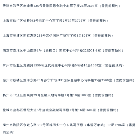
天津市和平区赤峰道136号天津国际金融中心写字楼26层2603室（需提前预约）
福州市鼓楼区五四路128-1号恒力城写字楼15层03室（需提前预约）
成都市锦江区人民东路6号SAC东原中心写字楼24层2406B室（需提前预约）
上海市徐汇区虹桥路3号港汇中心写字楼2座37层3705室（需提前预约）
重庆市江北区观音桥步行街2号融恒时代广场写字楼9层902室（需提前预约）
长沙市芙蓉区定王台街道建湘路393号世茂环球金融中心写字楼（芙蓉广场）10层13室（需提前预约）
上海市黄浦区南京东路299号宏伊国际广场写字楼8层806室（需提前预约）
郑州市二七区铭功路10号华润大厦写字楼29层2905室（需提前预约）
太原市迎泽区解放路15号亨得利名表服务中心（品牌授权店）3层整层（需提前预约）
南京市秦淮区中山南路1号（新街口）南京中心写字楼22层C1-1室（需提前预约）
沈阳市沈河区中街路137号亨得利名表服务中心（品牌授权店）1层整层（需提前预约）
常州市新北区龙锦路1590号现代传媒中心写字楼5号楼10层1008室（需提前预约）
沈阳市沈河区中街路83号亨得利名表服务中心（品牌授权店）1层整层（需提前预约）
乌鲁木齐市天山区红山路26号时代广场（CCMALL）C座17层17-B（需提前预约）
徐州市鼓楼区淮海东路29号苏宁广场IFC国际金融中心写字楼35层3508室（需提前预约）
温州市鹿城区锦绣路1067号置信广场10层1015室（需提前预约）
哈尔滨市道里区友谊西路600号富力中心T2座写字楼29层03室（需提前预约）
扬州市邗江区国展路29号星耀天地写字楼1号楼18层1803室（需提前预约）
大连市中山区人民路15号国际金融大厦7层G室（需提前预约）
盐城市盐都区世纪大道5号盐城金融城写字楼1号楼16层1604室（需提前预约）
佛山市禅城区季华五路57号万科金融中心C座12层1205室（需提前预约）
东莞市东城街道鸿福东路1号民盈国贸中心T1写字楼9层907室（需提前预约）
泰州市海陵区永定东路399号置地商务中心东塔写字楼（华润万象城）17层1706室（需提
无锡市梁溪区人民中路139号恒隆广场写字楼1座11层1104室（需提前预约）
前预约）
南通市崇川区工农路57号圆融广场写字楼16层1603室（需提前预约）