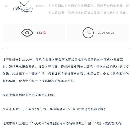
了售后网络的全面优化升级工作。通过网点形象升级、服
徐州市鼓楼区淮海东路29号苏宁广场IFC国际金融中心写字楼35层3508室（需提前预约）
务内容拓展、流程精细化再造以及客户服务热线的优化等
扬州市邗江区国展路29号星耀天地写字楼1号楼18层1803室（需提前预约）
多项举措，构建起了一个覆盖广泛、标准规范且便捷高
盐城市盐都区世纪大道5号盐城金融城写字楼1号楼16层1604室（需提前预约）
效…

泰州市海陵区永定东路399号置地商务中心东塔写字楼（华润万象城）17层1706室（需提前预约）
132 次
2026-05-25
宁波市江北区大闸南路500号来福士广场办公楼20层2009室（需提前预约）
杭州市上城区钱江路1366号华润大厦写字楼A座5层503-5室（需提前预约）
金华市金东区东市南街777号金华万达广场写字楼4号楼22层2209室（需提前预约）
【
宝玑维修
】2026年，宝玑在其业务覆盖区域正式完成了售后网络的全面优化升级工
绍兴市越城区胜利东路379号世茂天际中心写字楼8层805室（需提前预约）
作。通过网点形象升级、服务内容拓展、流程精细化再造以及客户服务热线的优化等多项
嘉兴市南湖区广益路705号嘉兴世界贸易中心写字楼A座13层1304室（需提前预约）
举措，构建起了一个覆盖广泛、标准规范且便捷高效的官方售后体系，全方位提升客户的
南昌市红谷滩新区红谷中大道998号绿地双子塔（中央广场）A1座办公楼14层07室（需提前预约）
售后体验，全力守护每一块宝玑腕表的品质与价值。
济南市历下区经十路11111号华润中心写字楼（万象城）15层1508室（需提前预约）
宝玑官方售后服务中心全国网点地址：
广州市天河区天河路230号万菱汇国际中心写字楼A塔7层704室（需提前预约）
广州市越秀区环市东路371-375号世界贸易中心大厦南塔写字楼15层07室（需提前预约）
北京市东城区东长安街1号东方广场写字楼W3座6层602室（需提前预约）
深圳市罗湖区深南东路5001号华润大厦写字楼17层1701室（需提前预约）
惠州市惠城区江北文昌一路7号华贸大厦写字楼1座30层05室（需提前预约）
北京市朝阳区建国门外大街甲6号华熙国际中心写字楼D座11层1102室（需提前预约）
厦门市思明区湖滨东路95号华润大厦写字楼B座11层1104室（需提前预约）