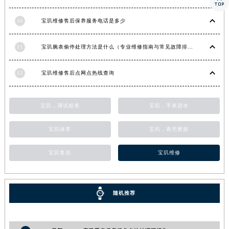

湖南省常德市武陵区人民路宝玑售后服务中心（需提前预约）
10
宝玑维修售后保养服务电话是多少
湖南省郴州市北湖区国庆北路宝玑售后服务中心（需提前预约）
湖南省衡阳市雁峰区解放路宝玑售后服务中心（需提前预约）
11
宝玑腕表偷停处理方法是什么（专业维修指南与常见故障排查）
湖南省怀化市鹤城区迎丰中路宝玑售后服务中心（需提前预约）
湖南省娄底市娄星区长青街宝玑售后服务中心（需提前预约）
12
宝玑维修售后点网点热线查询
湖南省邵阳市双清区东风路宝玑售后服务中心（需提前预约）
湖南省湘潭市雨湖区莲城大道宝玑售后服务中心（需提前预约）
宝玑，调试校准
宝玑，手表进水
湖南省益阳市赫山区桃花仑路宝玑售后服务中心（需提前预约）
湖南省永州市冷水滩区永州大道与中兴路交叉口宝玑售后服务中心（需提前预约）
宝玑保养
宝玑，表壳磨损
湖南省岳阳市岳阳楼区东茅岭路宝玑售后服务中心（需提前预约）
宝玑售后
宝玑维修
湖南省张家界市永定区解放路宝玑售后服务中心（需提前预约）
湖南省长沙市芙蓉区建湘路393号世茂环球金融中心写字楼10层1013室宝玑售后服务中心（需提前预约）
湖南省株洲市芦淞区建设南路宝玑售后服务中心（需提前预约）
随机推荐
甘肃省白银市白银区北京路宝玑售后服务中心（需提前预约）
甘肃省定西市安定区解放路宝玑售后服务中心（需提前预约）
甘肃省敦煌市沙州镇阳关中路宝玑售后服务中心（需提前预约）