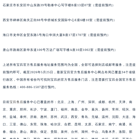
石家庄市长安区中山东路39号勒泰中心写字楼B座13层07室（需提前预约）
安徽省亳州市谯城区魏武大道宝玑售后服务中心（需提前预约）
安徽省池州市贵池区长江路宝玑售后服务中心（需提前预约）
西安市碑林区南关正街88号华侨城长安国际中心E座6楼10室（需提前预约）
安徽省滁州市琅琊区南谯北路宝玑售后服务中心（需提前预约）
安徽省阜阳市颍州区颍州北路宝玑售后服务中心（需提前预约）
海口市龙华区金贸东路5号海口华润大厦B座17层1707室（需提前预约）
安徽省淮北市相山区淮海路宝玑售后服务中心（需提前预约）
唐山市路南区新华东道100号万达广场写字楼A座10层1002室（需提前预约）
安徽省淮南市田家庵区国庆中路宝玑售后服务中心（需提前预约）
安徽省黄山市屯溪区黄山西路宝玑售后服务中心（需提前预约）
上述所有宝玑官方售后服务地址服务范围均为全国，全部可选择到店或邮寄服务，注意提
安徽省六安市金安区解放中路宝玑售后服务中心（需提前预约）
前预约即可。截至2026年5月25日，最新宝玑官方售后服务中心网点布局已覆盖34个省级
安徽省马鞍山市雨山区湖南西路宝玑售后服务中心（需提前预约）
行政区，中国所有省份均可找到宝玑的官方售后服务门店，注意需拨打宝玑全国官方售后
安徽省宿州市埇桥区人民中路宝玑售后服务中心（需提前预约）
服务热线：400-886-1507进行预约。
安徽省铜陵市铜官区石城大道宝玑售后服务中心（需提前预约）
目前
宝玑售后
服务中心已覆盖的市：北京、上海、广州、深圳、成都、杭州、天津、南
安徽省芜湖市镜湖区中山路步行街宝玑售后服务中心（需提前预约）
京、重庆、郑州、长沙、宁波、厦门、福州、南昌、金华、嘉兴、扬州、常州、绍兴、徐
安徽省宣城市宣州区叠嶂西路宝玑售后服务中心（需提前预约）
州、盐城、泰州、济南、惠州、苏州、武汉、西安、青岛、无锡、温州、沈阳、大连、海
福建省龙岩市新罗区九一南路宝玑售后服务中心（需提前预约）
口、三亚、佛山、东莞、珠海、哈尔滨、合肥、昆明、太原、石家庄、南宁、南通、长
福建省南平市建阳区人民西路宝玑售后服务中心（需提前预约）
春、烟台、唐山、廊坊、保定、贵阳、泉州、台州、湖州、中山、乌鲁木齐、洛阳、邯
福建省宁德市蕉城区天湖东路宝玑售后服务中心（需提前预约）