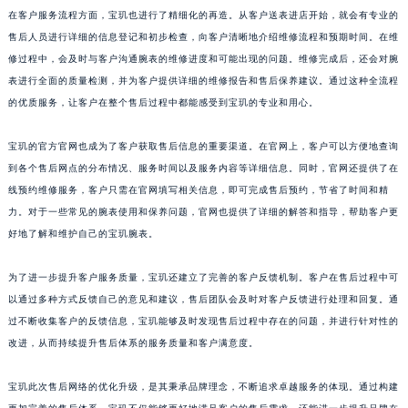
在客户服务流程方面，宝玑也进行了精细化的再造。从客户送表进店开始，就会有专业的
山东省威海市环翠区新威海路89号振华商厦一楼名表维修宝玑售后服务中心（需提前预约）
售后人员进行详细的信息登记和初步检查，向客户清晰地介绍维修流程和预期时间。在维
山东省潍坊市奎文区东风东街宝玑售后服务中心（需提前预约）
修过程中，会及时与客户沟通腕表的维修进度和可能出现的问题。维修完成后，还会对腕
山东省枣庄市滕州市北辛路与善国路交叉口宝玑售后服务中心（需提前预约）
表进行全面的质量检测，并为客户提供详细的维修报告和售后保养建议。通过这种全流程
山东省淄博市张店区金晶大道宝玑售后服务中心（需提前预约）
的优质服务，让客户在整个售后过程中都能感受到宝玑的专业和用心。
上海市黄浦区南京东路299号宏伊国际广场写字楼8层806室宝玑售后服务中心（需提前预约）
宝玑的官方官网也成为了客户获取售后信息的重要渠道。在官网上，客户可以方便地查询
上海市徐汇区虹桥路3号港汇中心2座37层3705室宝玑售后服务中心（需提前预约）
到各个售后网点的分布情况、服务时间以及服务内容等详细信息。同时，官网还提供了在
浙江省杭州市上城区钱江路1366号华润大厦A座5层503-5室宝玑售后服务中心（需提前预约）
线预约维修服务，客户只需在官网填写相关信息，即可完成售后预约，节省了时间和精
浙江省湖州市吴兴区劳动路宝玑售后服务中心（需提前预约）
力。对于一些常见的腕表使用和保养问题，官网也提供了详细的解答和指导，帮助客户更
浙江省嘉兴市南湖区广益路705号嘉兴世界贸易中心A座13层1304室宝玑售后服务中心（需提前预约）
好地了解和维护自己的宝玑腕表。
浙江省金华市金东区东市南街777号金华万达广场4号楼22楼2209室宝玑售后服务中心（需提前预约）
浙江省丽水市莲都区解放街宝玑售后服务中心（需提前预约）
为了进一步提升客户服务质量，宝玑还建立了完善的客户反馈机制。客户在售后过程中可
以通过多种方式反馈自己的意见和建议，售后团队会及时对客户反馈进行处理和回复。通
浙江省宁波市江北区大闸南路500号来福士广场办公楼20层2009室宝玑售后服务中心（需提前预约）
过不断收集客户的反馈信息，宝玑能够及时发现售后过程中存在的问题，并进行针对性的
浙江省衢州市柯城区上街宝玑售后服务中心（需提前预约）
改进，从而持续提升售后体系的服务质量和客户满意度。
浙江省绍兴市越城区胜利东路379号世茂天际中心写字楼8层805室宝玑售后服务中心（需提前预约）
浙江省舟山市定海区解放东路宝玑售后服务中心（需提前预约）
宝玑此次售后网络的优化升级，是其秉承品牌理念，不断追求卓越服务的体现。通过构建
澳门特别行政区大堂区议事亭前地（新马路）宝玑售后服务中心（需提前预约）