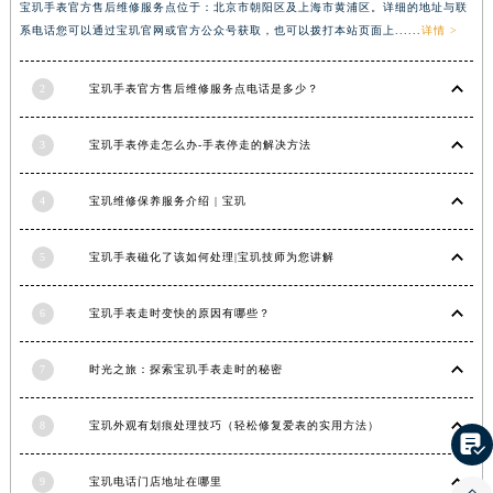
宝玑手表官方售后维修服务点位于：北京市朝阳区及上海市黄浦区。详细的地址与联
河南省信阳市浉河区东方红大道宝玑售后服务中心（需提前预约）
系电话您可以通过宝玑官网或官方公众号获取，也可以拨打本站页面上......
详情 >
河南省许昌市魏都区建安大道与八龙路交叉口宝玑售后服务中心（需提前预约）
河南省郑州市二七区民主路10号华润大厦29层2905室宝玑售后服务中心（需提前预约）
2
宝玑手表官方售后维修服务点电话是多少？
河南省周口市川汇区七一路宝玑售后服务中心（需提前预约）
3
宝玑手表停走怎么办-手表停走的解决方法
河南省驻马店市驿城区乐山大道与置地大道交叉口宝玑售后服务中心（需提前预约）
湖北省鄂州市鄂城区文星大道宝玑售后服务中心（需提前预约）
4
宝玑维修保养服务介绍 | 宝玑
湖北省黄冈市黄州区赤壁大道宝玑售后服务中心（需提前预约）
湖北省黄石市黄石港区武汉路宝玑售后服务中心（需提前预约）
5
宝玑手表磁化了该如何处理|宝玑技师为您讲解
湖北省荆门市东宝中天街步行街宝玑售后服务中心（需提前预约）
湖北省荆州市荆州区荆中路宝玑售后服务中心（需提前预约）
6
宝玑手表走时变快的原因有哪些？
湖北省十堰市茅箭区人民北路宝玑售后服务中心（需提前预约）
湖北省随州市曾都区青年路宝玑售后服务中心（需提前预约）
7
时光之旅：探索宝玑手表走时的秘密
湖北省咸宁市咸安区长安大道宝玑售后服务中心（需提前预约）
湖北省襄阳市樊城区长虹路与人民路交叉口宝玑售后服务中心（需提前预约）
8
宝玑外观有划痕处理技巧（轻松修复爱表的实用方法）

湖北省孝感市孝南区复兴大道宝玑售后服务中心（需提前预约）
9
宝玑电话门店地址在哪里
湖北省宜昌市西陵区夷陵大道与港窑路宝玑售后服务中心（需提前预约）