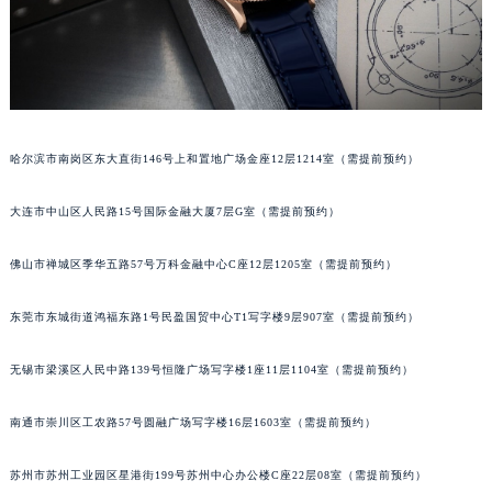
辽宁省铁岭市银州区南马路宝玑售后服务中心（需提前预约）
辽宁省营口市站前区市府路与渤海大街交叉口宝玑售后服务中心（需提前预约）
辽宁省沈阳市沈河区中街路137号亨得利名表维修授权店1楼宝玑售后服务中心（需提前预约）
辽宁省沈阳市沈河区中街路83号亨得利名表维修授权店1楼宝玑售后服务中心（需提前预约）
北京市朝阳区建国门外大街甲6号华熙国际中心D座11层1102室宝玑售后服务中心（北京总部）（需提前预约）
哈尔滨市南岗区东大直街146号上和置地广场金座12层1214室（需提前预约）
北京市东城区东长安街1号王府井东方广场W3座6层602室宝玑售后服务中心（需提前预约）
河北省保定市竞秀区朝阳北大街北国先天下宝玑售后服务中心（需提前预约）
大连市中山区人民路15号国际金融大厦7层G室（需提前预约）
内蒙古自治区阿拉善盟市左旗土尔扈特大街宝玑售后服务中心（需提前预约）
佛山市禅城区季华五路57号万科金融中心C座12层1205室（需提前预约）
内蒙古自治区巴彦淖尔市临河区新华街宝玑售后服务中心（需提前预约）
内蒙古自治区包头市青山区幸福路甲3号王府井百货名表维修宝玑售后服务中心（需提前预约）
东莞市东城街道鸿福东路1号民盈国贸中心T1写字楼9层907室（需提前预约）
内蒙古自治区赤峰市红山区哈达街宝玑售后服务中心（需提前预约）
内蒙古自治区鄂尔多斯市东胜区伊金霍洛街宝玑售后服务中心（需提前预约）
无锡市梁溪区人民中路139号恒隆广场写字楼1座11层1104室（需提前预约）
内蒙古自治区呼伦贝尔市海拉尔区中央街宝玑售后服务中心（需提前预约）
南通市崇川区工农路57号圆融广场写字楼16层1603室（需提前预约）
内蒙古自治区通辽市科尔沁区明仁大街宝玑售后服务中心（需提前预约）
内蒙古自治区乌海市海勃湾区人民南路宝玑售后服务中心（需提前预约）
苏州市苏州工业园区星港街199号苏州中心办公楼C座22层08室（需提前预约）
内蒙古自治区乌兰察布市集宁区恩和大街宝玑售后服务中心（需提前预约）