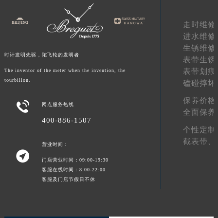
青海省果洛藏族自治州玛沁县团结路宝玑售后服务中心（需提前预约）
走时维修
青海省海北藏族自治州海晏县将军路宝玑售后服务中心（需提前预约）
进水维修
青海省海东市乐都区滨河路宝玑售后服务中心（需提前预约）
生锈维修
青海省海南藏族自治州共和县青海湖大街宝玑售后服务中心（需提前预约）
时计发明先驱，陀飞轮的发明者
表带生锈
青海省海西蒙古族藏族自治州德令哈市柴达木路宝玑售后服务中心（需提前预约）
表带划痕
The inventor of the meter when the invention, the
青海省黄南藏族自治州同仁市德合隆路宝玑售后服务中心（需提前预约）
tourbillon.
磕碰摔坏
青海省西宁市城西区海湖新区西关大道宝玑售后服务中心（需提前预约）
保养价格

网点服务热线
青海省玉树藏族自治州结古镇胜利路宝玑售后服务中心（需提前预约）
全面保养
400-886-1507
陕西省安康市汉滨区金州路宝玑售后服务中心（需提前预约）
个性定制
陕西省宝鸡市渭滨区经二路宝玑售后服务中心（需提前预约）
截表带、
营业时间：
陕西省汉中市汉台区北大街宝玑售后服务中心（需提前预约）

门店营业时间：09:00-19:30
陕西省商洛市商州区州城街宝玑售后服务中心（需提前预约）
客服在线时间：8:00-22:00
陕西省铜川市王益区红旗街宝玑售后服务中心（需提前预约）
客服及门店节假日不休
陕西省渭南市临渭区东风大街宝玑售后服务中心（需提前预约）
陕西省咸阳市秦都区沣西新城统一西路与白马河路交汇处宝玑售后服务中心（需提前预约）
陕西省延安市宝塔区中心街宝玑售后服务中心（需提前预约）