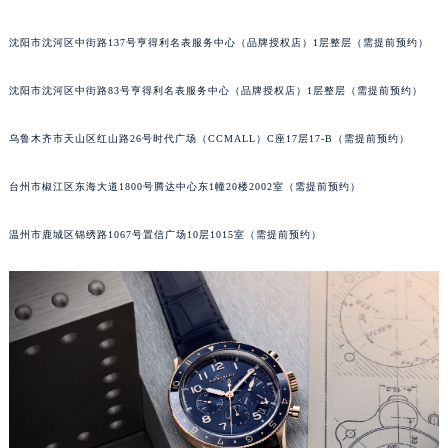
吉林省辽源市龙山区人民大街宝玑售后服务中心（需提前预约）
沈阳市沈河区中街路137号亨得利名表服务中心（品牌授权店）1层整层（需提前预约）
吉林省梅河口市新华街道梅河大街宝玑售后服务中心（需提前预约）
吉林省四平市铁东区紫气大路与南九经街交汇处宝玑售后服务中心（需提前预约）
沈阳市沈河区中街路83号亨得利名表服务中心（品牌授权店）1层整层（需提前预约）
吉林省松原市宁江区五环大街宝玑售后服务中心（需提前预约）
吉林省通化市东昌区环通乡江南大街宝玑售后服务中心（需提前预约）
乌鲁木齐市天山区红山路26号时代广场（CCMALL）C座17层17-B（需提前预约）
吉林省延边市延吉市解放路宝玑售后服务中心（需提前预约）
台州市椒江区东海大道1800号腾达中心东1幢20楼2002室（需提前预约）
辽宁省鞍山市铁东区站前街宝玑售后服务中心（需提前预约）
辽宁省本溪市平山区胜利路宝玑售后服务中心（需提前预约）
温州市鹿城区锦绣路1067号置信广场10层1015室（需提前预约）
辽宁省朝阳市双塔区新华路宝玑售后服务中心（需提前预约）
辽宁省丹东市振兴区七经街宝玑售后服务中心（需提前预约）
辽宁省抚顺市新抚区东一路宝玑售后服务中心（需提前预约）
辽宁省阜新市海州区解放大街宝玑售后服务中心（需提前预约）
辽宁省葫芦岛市连山区中央路宝玑售后服务中心（需提前预约）
辽宁省锦州市古塔区中央大街宝玑售后服务中心（需提前预约）
辽宁省辽阳市白塔区新运大街宝玑售后服务中心（需提前预约）
辽宁省盘锦市兴隆台区石油大街宝玑售后服务中心（需提前预约）