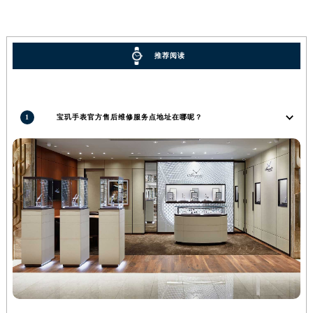
香港特别行政区金钟区中西区金钟道宝玑售后服务中心（需提前预约）
香港特别行政区九龙区油尖旺区弥敦道宝玑售后服务中心（需提前预约）
香港特别行政区铜锣湾区湾仔区轩尼诗道宝玑售后服务中心（需提前预约）
推荐阅读
河南省安阳市文峰区解放大道宝玑售后服务中心（需提前预约）
河南省鹤壁市淇滨区九州路宝玑售后服务中心（需提前预约）
河南省济源市沁园街道济水大道宝玑售后服务中心（需提前预约）
1
宝玑手表官方售后维修服务点地址在哪呢？
河南省焦作市解放区解放路宝玑售后服务中心（需提前预约）
河南省开封市鼓楼区中山路宝玑售后服务中心（需提前预约）
河南省洛阳市西工区中州中路与解放路交叉口宝玑售后服务中心（需提前预约）
河南省漯河市源汇区交通路宝玑售后服务中心（需提前预约）
河南省南阳市宛城区范蠡东路与南都路交叉口宝玑售后服务中心（需提前预约）
河南省平顶山市卫东区建设路宝玑售后服务中心（需提前预约）
河南省濮阳市大华龙区开州路绿城路交叉口宝玑售后服务中心（需提前预约）
河南省三门峡市湖滨区和平路宝玑售后服务中心（需提前预约）
河南省商丘市梁园区神火大道宝玑售后服务中心（需提前预约）
河南省新乡市红旗区人民路宝玑售后服务中心（需提前预约）