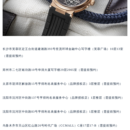
吉林省辽源市龙山区人民大街宝玑售后服务中心（需提前预约）
吉林省梅河口市新华街道梅河大街宝玑售后服务中心（需提前预约）
吉林省四平市铁东区紫气大路与南九经街交汇处宝玑售后服务中心（需提前预约）
吉林省松原市宁江区五环大街宝玑售后服务中心（需提前预约）
吉林省通化市东昌区环通乡江南大街宝玑售后服务中心（需提前预约）
吉林省延边市延吉市解放路宝玑售后服务中心（需提前预约）
长沙市芙蓉区定王台街道建湘路393号世茂环球金融中心写字楼（芙蓉广场）10层13室
辽宁省鞍山市铁东区站前街宝玑售后服务中心（需提前预约）
（需提前预约）
辽宁省本溪市平山区胜利路宝玑售后服务中心（需提前预约）
郑州市二七区铭功路10号华润大厦写字楼29层2905室（需提前预约）
辽宁省朝阳市双塔区新华路宝玑售后服务中心（需提前预约）
辽宁省丹东市振兴区七经街宝玑售后服务中心（需提前预约）
太原市迎泽区解放路15号亨得利名表服务中心（品牌授权店）3层整层（需提前预约）
辽宁省抚顺市新抚区东一路宝玑售后服务中心（需提前预约）
辽宁省阜新市海州区解放大街宝玑售后服务中心（需提前预约）
沈阳市沈河区中街路137号亨得利名表服务中心（品牌授权店）1层整层（需提前预约）
辽宁省葫芦岛市连山区中央路宝玑售后服务中心（需提前预约）
辽宁省锦州市古塔区中央大街宝玑售后服务中心（需提前预约）
沈阳市沈河区中街路83号亨得利名表服务中心（品牌授权店）1层整层（需提前预约）
辽宁省辽阳市白塔区新运大街宝玑售后服务中心（需提前预约）
乌鲁木齐市天山区红山路26号时代广场（CCMALL）C座17层17-B（需提前预约）
辽宁省盘锦市兴隆台区石油大街宝玑售后服务中心（需提前预约）