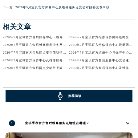
广东省梅州市梅江区金燕大道宝玑售后服务中心（需提前预约）
下一篇:
2026年5月宝玑官方保养中心及维修服务点变动对照补充表内容
广东省清远市清城区湖西路宝玑售后服务中心（需提前预约）
广东省汕头市龙湖区长平路宝玑售后服务中心（需提前预约）
相关文章
广东省汕尾市城区香洲街道园林社区翠园街宝玑售后服务中心（需提前预约）
2026年7月宝玑官方售后服务中心（维修保养）迁址及新开补充最终通告
2026年7月宝玑官方维修保养网络最终变动明细补充版（搬迁+新设）最终确认
广东省韶关市武江区芙蓉新区与老城中心交汇处宝玑售后服务中心（需提前预约）
2026年7月宝玑官方售后维修保养业务网点变更记录公告发布
2026年7月宝玑官方维修保养中心最新网点清单补充版（含迁址新开）
广东省深圳市罗湖区深南东路5001号华润大厦17层1701室宝玑售后服务中心（需提前预约）
2026年7月宝玑官方售后网点变动简明指引补充修订（搬迁+新增）
2026年7月宝玑官方维修中心与保养中心网点变动全知道
广东省阳江市江城区东风一路宝玑售后服务中心（需提前预约）
2026年7月宝玑官方保养中心及维修服务点变动对照补充确认终稿文件
2026年7月宝玑官方售后服务中心变动速查（迁址+新增）
广东省云浮市云城区金山路宝玑售后服务中心（需提前预约）
2026年7月宝玑官方售后网点变动常见问题解答（迁址及新增）
2026年7月宝玑官方售后保养中心及维修点最新分布情况（搬迁新开）
广东省湛江市赤坎区观海北路宝玑售后服务中心（需提前预约）
广东省肇庆市端州区信安大道与砚都大道交汇处宝玑售后服务中心（需提前预约）
广西壮族自治区百色市右江区中山二路宝玑售后服务中心（需提前预约）
推荐阅读
广西壮族自治区北海市海城区北京路宝玑售后服务中心（需提前预约）
广西壮族自治区崇左市江州区石景林街道友谊大道与丽川路交汇处宝玑售后服务中心（需提前预约）
广西壮族自治区防城港市港口区金花茶大道宝玑售后服务中心（需提前预约）
1
宝玑手表官方售后维修服务点地址在哪呢？
广西壮族自治区贵港市港北区港城街道布山大道与仙衣路交叉口宝玑售后服务中心（需提前预约）
广西壮族自治区桂林市秀峰区红岭路宝玑售后服务中心（需提前预约）