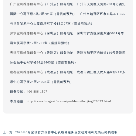
广州宝玑维修服务中心
（广州店）服务地址：广州市天河区天河路230号万菱汇
澳门特别行政区风顺堂区南湾大马路宝玑售后服务中心（需提前预约）
国际中心写字楼A塔7层704室（需提前预约） | 广州市越秀区环市东路371-375
澳门特别行政区花地玛堂区关闸广场宝玑售后服务中心（需提前预约）
澳门特别行政区花王堂区大三巴商圈宝玑售后服务中心（需提前预约）
号世界贸易中心大厦南塔写字楼15层07室（需提前预约）
澳门特别行政区嘉模堂区官也街宝玑售后服务中心（需提前预约）
深圳宝玑维修服务中心
（深圳店）服务地址：深圳市罗湖区深南东路5001号华
澳门省路氹城市金光大道宝玑售后服务中心（需提前预约）
润大厦写字楼17层1701室（需提前预约）
澳门特别行政区望德堂区塔石广场宝玑售后服务中心（需提前预约）
天津宝玑维修服务中心
（天津店）服务地址：天津市和平区赤峰道136号天津国
福建省福州市鼓楼区五四路128-1号恒力城写字楼15层03室宝玑售后服务中心（需提前预约）
际金融中心写字楼26层2603室（需提前预约）
福建省厦门市思明区湖滨东路95号万象城华润大厦B座11层1104室宝玑售后服务中心（需提前预约）
成都宝玑维修服务中心
（成都店）服务地址：成都市锦江区人民东路6号SAC东
广东省潮州市潮安区新风路与潮汕路交汇处宝玑售后服务中心（需提前预约）
原中心写字楼24层2406B室（需提前预约）
广东省广州市天河区天河路230号万菱汇国际中心A塔7层704室宝玑售后服务中心（需提前预约）
广东省广州市越秀区环市东路371-375号世界贸易中心大厦南塔15层1507室宝玑售后服务中心（需提前预约）
服务专线：
400-886-1507
广东省河源市源城区越王大道宝玑售后服务中心（需提前预约）
本页链接：
http://www.breguetfw.com/problems/beijing/20023.html
广东省惠州市惠城区江北文昌一路7号华贸大厦1座30层3005室宝玑售后服务中心（需提前预约）
广东省江门市蓬江区广场西路宝玑售后服务中心（需提前预约）
广东省揭阳市榕城进贤门步行街宝玑售后服务中心（需提前预约）
上一篇:
2026年5月宝玑官方保养中心及维修服务点变动对照补充确认终稿说明
广东省茂名市电白区水东街道迎宾大道宝玑售后服务中心（需提前预约）