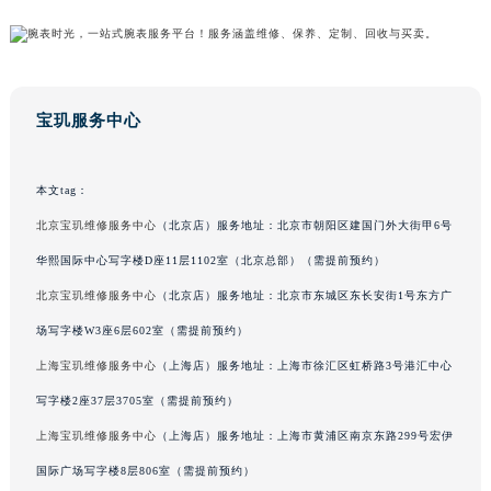
山东省威海市环翠区新威海路89号振华商厦一楼名表维修宝玑售后服务中心（需提前预约）
山东省潍坊市奎文区东风东街宝玑售后服务中心（需提前预约）
山东省枣庄市滕州市北辛路与善国路交叉口宝玑售后服务中心（需提前预约）
山东省淄博市张店区金晶大道宝玑售后服务中心（需提前预约）
宝玑服务中心
上海市黄浦区南京东路299号宏伊国际广场写字楼8层806室宝玑售后服务中心（需提前预约）
上海市徐汇区虹桥路3号港汇中心2座37层3705室宝玑售后服务中心（需提前预约）
本文tag：
浙江省杭州市上城区钱江路1366号华润大厦A座5层503-5室宝玑售后服务中心（需提前预约）
北京宝玑维修服务中心
（北京店）服务地址：北京市朝阳区建国门外大街甲6号
浙江省湖州市吴兴区劳动路宝玑售后服务中心（需提前预约）
华熙国际中心写字楼D座11层1102室（北京总部）（需提前预约）
浙江省嘉兴市南湖区广益路705号嘉兴世界贸易中心A座13层1304室宝玑售后服务中心（需提前预约）
北京宝玑维修服务中心
（北京店）服务地址：北京市东城区东长安街1号东方广
浙江省金华市金东区东市南街777号金华万达广场4号楼22楼2209室宝玑售后服务中心（需提前预约）
浙江省丽水市莲都区解放街宝玑售后服务中心（需提前预约）
场写字楼W3座6层602室（需提前预约）
浙江省宁波市江北区大闸南路500号来福士广场办公楼20层2009室宝玑售后服务中心（需提前预约）
上海宝玑维修服务中心
（上海店）服务地址：上海市徐汇区虹桥路3号港汇中心
浙江省衢州市柯城区上街宝玑售后服务中心（需提前预约）
写字楼2座37层3705室（需提前预约）
浙江省绍兴市越城区胜利东路379号世茂天际中心写字楼8层805室宝玑售后服务中心（需提前预约）
上海宝玑维修服务中心
（上海店）服务地址：上海市黄浦区南京东路299号宏伊
浙江省舟山市定海区解放东路宝玑售后服务中心（需提前预约）
国际广场写字楼8层806室（需提前预约）
澳门特别行政区大堂区议事亭前地（新马路）宝玑售后服务中心（需提前预约）