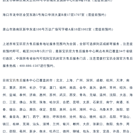
西安市碑林区南关正街88号华侨城长安国际中心E座6楼10室（需提前预约）
安徽省亳州市谯城区魏武大道宝玑售后服务中心（需提前预约）
安徽省池州市贵池区长江路宝玑售后服务中心（需提前预约）
海口市龙华区金贸东路5号海口华润大厦B座17层1707室（需提前预约）
安徽省滁州市琅琊区南谯北路宝玑售后服务中心（需提前预约）
唐山市路南区新华东道100号万达广场写字楼A座10层1002室（需提前预约）
安徽省阜阳市颍州区颍州北路宝玑售后服务中心（需提前预约）
安徽省淮北市相山区淮海路宝玑售后服务中心（需提前预约）
上述所有宝玑官方售后服务地址服务范围均为全国，全部可选择到店或邮寄服务，注意提
安徽省淮南市田家庵区国庆中路宝玑售后服务中心（需提前预约）
前预约即可。截至2026年5月27日，最新宝玑官方售后服务中心网点布局已覆盖34个省级
安徽省黄山市屯溪区黄山西路宝玑售后服务中心（需提前预约）
行政区，中国所有省份均可找到宝玑的官方售后服务门店，注意需拨打宝玑全国官方售后
安徽省六安市金安区解放中路宝玑售后服务中心（需提前预约）
服务热线：400-886-1507进行预约。
安徽省马鞍山市雨山区湖南西路宝玑售后服务中心（需提前预约）
目前
宝玑售后
服务中心已覆盖的市：北京、上海、广州、深圳、成都、杭州、天津、南
安徽省宿州市埇桥区人民中路宝玑售后服务中心（需提前预约）
京、重庆、郑州、长沙、宁波、厦门、福州、南昌、金华、嘉兴、扬州、常州、绍兴、徐
安徽省铜陵市铜官区石城大道宝玑售后服务中心（需提前预约）
州、盐城、泰州、济南、惠州、苏州、武汉、西安、青岛、无锡、温州、沈阳、大连、海
安徽省芜湖市镜湖区中山路步行街宝玑售后服务中心（需提前预约）
口、三亚、佛山、东莞、珠海、哈尔滨、合肥、昆明、太原、石家庄、南宁、南通、长
安徽省宣城市宣州区叠嶂西路宝玑售后服务中心（需提前预约）
春、烟台、唐山、廊坊、保定、贵阳、泉州、台州、湖州、中山、乌鲁木齐、洛阳、邯
福建省龙岩市新罗区九一南路宝玑售后服务中心（需提前预约）
郸、秦皇岛、澳门、西宁、潍坊、呼和浩特、沧州、鞍山、赣州、临沂、岳阳、平顶山、
镇江、桂林、芜湖、汕头、淄博、兰州、银川、郴州、大庆、张家口、衡阳、焦作、周
福建省南平市建阳区人民西路宝玑售后服务中心（需提前预约）
口、邵阳、亳州、新乡、衡水、牡丹江、德州、聊城、包头、淮安、宜昌、许昌、邢台、
福建省宁德市蕉城区天湖东路宝玑售后服务中心（需提前预约）