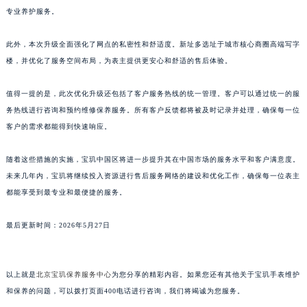
专业养护服务。
江西省景德镇市珠山区珠山中路宝玑售后服务中心（需提前预约）
江西省九江市浔阳区浔阳路宝玑售后服务中心（需提前预约）
此外，本次升级全面强化了网点的私密性和舒适度。新址多选址于城市核心商圈高端写字
江西省南昌市红谷滩新区红谷中大道998号绿地双子塔（中央广场）A1座办公楼14层1407室宝玑售后服务中心（需提前预约）
楼，并优化了服务空间布局，为表主提供更安心和舒适的售后体验。
江西省萍乡市安源区萍安北大道与康庄路交叉口宝玑售后服务中心（需提前预约）
江西省上饶市信州区滨江西路宝玑售后服务中心（需提前预约）
值得一提的是，此次优化升级还包括了客户服务热线的统一管理。客户可以通过统一的服
江西省新余市渝水区北湖西路宝玑售后服务中心（需提前预约）
务热线进行咨询和预约维修保养服务。所有客户反馈都将被及时记录并处理，确保每一位
客户的需求都能得到快速响应。
江西省宜春市袁州区中山中路宝玑售后服务中心（需提前预约）
江西省鹰潭市月湖区胜利东路宝玑售后服务中心（需提前预约）
随着这些措施的实施，宝玑中国区将进一步提升其在中国市场的服务水平和客户满意度。
山东省德州市德城区东风中路宝玑售后服务中心（需提前预约）
未来几年内，宝玑将继续投入资源进行售后服务网络的建设和优化工作，确保每一位表主
山东省东营市东营区济南路宝玑售后服务中心（需提前预约）
都能享受到最专业和最便捷的服务。
山东省济南市历下区经十路11111号华润中心写字楼（万象城）15层1508室宝玑售后服务中心（需提前预约）
山东省济宁市任城区太白楼路宝玑售后服务中心（需提前预约）
最后更新时间：2026年5月27日
山东省莱芜市文化南路8号银座商城名表维修一楼名表维修宝玑售后服务中心（需提前预约）
山东省临沂市兰山区解放路宝玑售后服务中心（需提前预约）
以上就是
北京宝玑保养服务中心
为您分享的精彩内容。如果您还有其他关于宝玑手表维护
山东省日照市东港区烟台路宝玑售后服务中心（需提前预约）
和保养的问题，可以拨打页面400电话进行咨询，我们将竭诚为您服务。
山东省泰安市泰山区财源街道泰山大街宝玑售后服务中心（需提前预约）