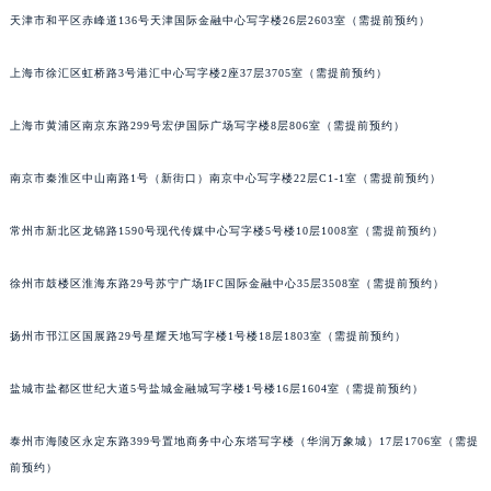
天津市和平区赤峰道136号天津国际金融中心写字楼26层2603室（需提前预约）
福州市鼓楼区五四路128-1号恒力城写字楼15层03室（需提前预约）
成都市锦江区人民东路6号SAC东原中心写字楼24层2406B室（需提前预约）
上海市徐汇区虹桥路3号港汇中心写字楼2座37层3705室（需提前预约）
重庆市江北区观音桥步行街2号融恒时代广场写字楼9层902室（需提前预约）
长沙市芙蓉区定王台街道建湘路393号世茂环球金融中心写字楼（芙蓉广场）10层13室（需提前预约）
上海市黄浦区南京东路299号宏伊国际广场写字楼8层806室（需提前预约）
郑州市二七区铭功路10号华润大厦写字楼29层2905室（需提前预约）
太原市迎泽区解放路15号亨得利名表服务中心（品牌授权店）3层整层（需提前预约）
南京市秦淮区中山南路1号（新街口）南京中心写字楼22层C1-1室（需提前预约）
沈阳市沈河区中街路137号亨得利名表服务中心（品牌授权店）1层整层（需提前预约）
常州市新北区龙锦路1590号现代传媒中心写字楼5号楼10层1008室（需提前预约）
沈阳市沈河区中街路83号亨得利名表服务中心（品牌授权店）1层整层（需提前预约）
乌鲁木齐市天山区红山路26号时代广场（CCMALL）C座17层17-B（需提前预约）
徐州市鼓楼区淮海东路29号苏宁广场IFC国际金融中心35层3508室（需提前预约）
温州市鹿城区锦绣路1067号置信广场10层1015室（需提前预约）
哈尔滨市道里区友谊西路600号富力中心T2座写字楼29层03室（需提前预约）
扬州市邗江区国展路29号星耀天地写字楼1号楼18层1803室（需提前预约）
大连市中山区人民路15号国际金融大厦7层G室（需提前预约）
盐城市盐都区世纪大道5号盐城金融城写字楼1号楼16层1604室（需提前预约）
佛山市禅城区季华五路57号万科金融中心C座12层1205室（需提前预约）
东莞市东城街道鸿福东路1号民盈国贸中心T1写字楼9层907室（需提前预约）
泰州市海陵区永定东路399号置地商务中心东塔写字楼（华润万象城）17层1706室（需提
无锡市梁溪区人民中路139号恒隆广场写字楼1座11层1104室（需提前预约）
前预约）
南通市崇川区工农路57号圆融广场写字楼16层1603室（需提前预约）