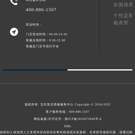

全面保养
甘肃省合作市人民街宝玑售后服务中心（需提前预约）
400-886-1507
个性定制
甘肃省嘉峪关市雄关区新华中路宝玑售后服务中心（需提前预约）
截表带、
甘肃省金昌市金川区北京路宝玑售后服务中心（需提前预约）
营业时间：

甘肃省酒泉市肃州区西大街宝玑售后服务中心（需提前预约）
门店营业时间：09:00-19:30
甘肃省临夏市城南街道团结路宝玑售后服务中心（需提前预约）
客服在线时间：8:00-22:00
客服及门店节假日不休
甘肃省陇南市武都区人民路宝玑售后服务中心（需提前预约）
甘肃省平凉市崆峒区西大街宝玑售后服务中心（需提前预约）
甘肃省庆阳市西峰区南大街宝玑售后服务中心（需提前预约）
甘肃省天水市秦州区民主路宝玑售后服务中心（需提前预约）
甘肃省武威市凉州区迎宾路宝玑售后服务中心（需提前预约）
甘肃省张掖市甘州区民乐北路宝玑售后服务中心（需提前预约）
宁夏回族自治区固原市原州区文化街宝玑售后服务中心（需提前预约）
版权所有:
宝玑售后维修服务中心
Copyright © 2018-2032
宁夏回族自治区石嘴山市大武口区贺兰山路宝玑售后服务中心（需提前预约）
客户服务热线：
400-886-1507
宁夏回族自治区吴忠市利通区开元大道宝玑售后服务中心（需提前预约）
网站备案/许可证号：陕ICP备2025073640号-8
宁夏回族自治区银川市兴庆区新华东路97号新百中心C馆一层C1-18号商铺宝玑售后服务中心（需提前预约）
XML
如权利人或知情人士发现本站内容存在事实错误或涉及版权、名誉权等侵权问题，请通过邮
宁夏回族自治区中卫市沙坡头区鼓楼东街宝玑售后服务中心（需提前预约）