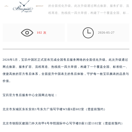
的全面优化升级。此次升级通过网点焕新、服务扩容、流
徐州市鼓楼区淮海东路29号苏宁广场IFC国际金融中心写字楼35层3508室（需提前预约）
程再造、热线统一四大举措，构建了一个覆盖全国、标准
扬州市邗江区国展路29号星耀天地写字楼1号楼18层1803室（需提前预约）
统一、便捷高效的官方售后体系，全面提升中国表主的
盐城市盐都区世纪大道5号盐城金融城写字楼1号楼16层1604室（需提前预约）
售…

泰州市海陵区永定东路399号置地商务中心东塔写字楼（华润万象城）17层1706室（需提前预约）
102 次
2026-05-27
宁波市江北区大闸南路500号来福士广场办公楼20层2009室（需提前预约）
杭州市上城区钱江路1366号华润大厦写字楼A座5层503-5室（需提前预约）
金华市金东区东市南街777号金华万达广场写字楼4号楼22层2209室（需提前预约）
2026年5月，宝玑中国区正式宣布完成全国售后服务网络的全面优化升级。此次升级通过
绍兴市越城区胜利东路379号世茂天际中心写字楼8层805室（需提前预约）
网点焕新、服务扩容、流程再造、热线统一四大举措，构建了一个覆盖全国、标准统一、
嘉兴市南湖区广益路705号嘉兴世界贸易中心写字楼A座13层1304室（需提前预约）
便捷高效的官方售后体系，全面提升中国表主的售后体验，守护每一枚宝玑腕表的品质与
南昌市红谷滩新区红谷中大道998号绿地双子塔（中央广场）A1座办公楼14层07室（需提前预约）
价值。
济南市历下区经十路11111号华润中心写字楼（万象城）15层1508室（需提前预约）
宝玑官方售后服务中心全国网点地址：
广州市天河区天河路230号万菱汇国际中心写字楼A塔7层704室（需提前预约）
广州市越秀区环市东路371-375号世界贸易中心大厦南塔写字楼15层07室（需提前预约）
北京市东城区东长安街1号东方广场写字楼W3座6层602室（需提前预约）
深圳市罗湖区深南东路5001号华润大厦写字楼17层1701室（需提前预约）
惠州市惠城区江北文昌一路7号华贸大厦写字楼1座30层05室（需提前预约）
北京市朝阳区建国门外大街甲6号华熙国际中心写字楼D座11层1102室（需提前预约）
厦门市思明区湖滨东路95号华润大厦写字楼B座11层1104室（需提前预约）