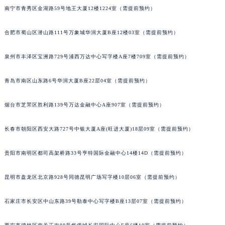
南宁市青秀区金湖路59号地王大厦12楼1224室（需提前预约）
内蒙古自治区锡林郭勒盟市锡林浩特市光明街与额尔敦路交叉口宝玑售后服务中心（需提前预约）
内蒙古自治区兴安盟市乌兰浩特市兴安大街宝玑售后服务中心（需提前预约）
合肥市蜀山区潜山路111号万象城华润大厦B座12楼03室（需提前预约）
山西省大同市平城区迎宾街宝玑售后服务中心（需提前预约）
山西省晋城市城区黄华街宝玑售后服务中心（需提前预约）
泉州市丰泽区宝洲路729号浦西万达中心写字楼A座7楼709室（需提前预约）
山西省晋中市榆次区顺城街宝玑售后服务中心（需提前预约）
山西省临汾市尧都区解放路宝玑售后服务中心（需提前预约）
青岛市南区山东路6号华润大厦B座22层04室（需提前预约）
山西省吕梁市离石区永宁中路与建设街交叉口宝玑售后服务中心（需提前预约）
烟台市芝罘区胜利路139号万达金融中心A座907室（需提前预约）
山西省朔州市朔城区怡西路与鄯阳西街交汇处宝玑售后服务中心（需提前预约）
山西省忻州市忻府区和平东街与七一南路交叉口宝玑售后服务中心（需提前预约）
长春市朝阳区西安大路727号中银大厦A座(旺进大厦)18层09室（需提前预约）
山西省阳泉市郊区平阳东街与新城大道交叉口宝玑售后服务中心（需提前预约）
山西省运城市盐湖区河东街宝玑售后服务中心（需提前预约）
贵阳市南明区都司高架桥路33号亨特国际金融中心14楼14D（需提前预约）
山西省长治市潞州区英雄中路宝玑售后服务中心（需提前预约）
昆明市盘龙区北京路928号同德昆明广场写字楼10层06室（需提前预约）
山西省太原市迎泽区迎泽街道解放路15号亨得利名表维修授权店3楼宝玑售后服务中心（需提前预约）
天津市和平区赤峰道136号天津国际金融中心26层2603室宝玑售后服务中心（需提前预约）
石家庄市长安区中山东路39号勒泰中心写字楼B座13层07室（需提前预约）
安徽省安庆市迎江区人民路宝玑售后服务中心（需提前预约）
安徽省蚌埠市蚌山区淮河路宝玑售后服务中心（需提前预约）