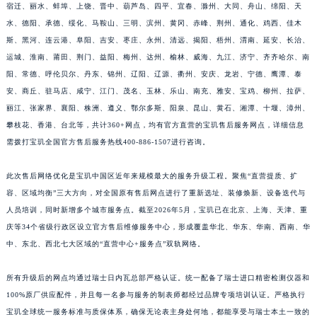
宿迁、丽水、蚌埠、上饶、晋中、葫芦岛、四平、宜春、滁州、大同、舟山、绵阳、天
福建省莆田市城厢区霞林街道荔华东大道宝玑售后服务中心（需提前预约）
水、德阳、承德、绥化、马鞍山、三明、滨州、黄冈、赤峰、荆州、通化、鸡西、佳木
福建省三明市三元区东乾二路宝玑售后服务中心（需提前预约）
斯、黑河、连云港、阜阳、吉安、枣庄、永州、清远、揭阳、梧州、渭南、延安、长治、
福建省漳州市龙文区步港路宝玑售后服务中心（需提前预约）
运城、淮南、莆田、荆门、益阳、梅州、达州、榆林、威海、九江、济宁、齐齐哈尔、南
江苏省常州市新北区龙锦路1590号现代传媒中心5号楼10层1008室宝玑售后服务中心（需提前预约）
阳、常德、呼伦贝尔、丹东、锦州、辽阳、辽源、衢州、安庆、龙岩、宁德、鹰潭、泰
安、商丘、驻马店、咸宁、江门、茂名、玉林、乐山、南充、雅安、宝鸡、柳州、拉萨、
江苏省淮安市清江浦区淮海北路宝玑售后服务中心（需提前预约）
丽江、张家界、襄阳、株洲、遵义、鄂尔多斯、阳泉、昆山、黄石、湘潭、十堰、漳州、
江苏省连云港市海州区通灌北路宝玑售后服务中心（需提前预约）
攀枝花、香港、台北等，共计360+网点，均有官方直营的宝玑售后服务网点，详细信息
江苏省南京市秦淮区中山南路1号南京中心22层22-C1-C3室宝玑售后服务中心（需提前预约）
需拨打宝玑全国官方售后服务热线400-886-1507进行咨询。
江苏省宿迁市宿城区西湖路宝玑售后服务中心（需提前预约）
江苏省泰州市海陵区永定东路399号置地商务中心东塔（华润万象城）17层1706室宝玑售后服务中心（需提前预约）
此次售后网络优化是宝玑中国区近年来规模最大的服务升级工程。聚焦“直营提质、扩
江苏省徐州市鼓楼区淮海东路29号苏宁广场IFC国际金融中心35层3508室宝玑售后服务中心（需提前预约）
容、区域均衡”三大方向，对全国原有售后网点进行了重新选址、装修焕新、设备迭代与
人员培训，同时新增多个城市服务点。截至2026年5月，宝玑已在北京、上海、天津、重
江苏省盐城市盐都区世纪大道5号盐城金融城写字楼1号楼16层1604室宝玑售后服务中心（需提前预约）
庆等34个省级行政区设立官方售后维修服务中心，形成覆盖华北、华东、华南、西南、华
江苏省扬州市邗江区国展路29号星耀天地写字楼1号楼18层1803室宝玑售后服务中心（需提前预约）
中、东北、西北七大区域的“直营中心+服务点”双轨网络。
江苏省镇江市京口区中山东路宝玑售后服务中心（需提前预约）
江西省抚州市临川区赣东大道宝玑售后服务中心（需提前预约）
所有升级后的网点均通过瑞士日内瓦总部严格认证。统一配备了瑞士进口精密检测仪器和
江西省赣州市章贡区文清路宝玑售后服务中心（需提前预约）
100%原厂供应配件，并且每一名参与服务的制表师都经过品牌专项培训认证。严格执行
江西省吉安市吉州区井冈山大道宝玑售后服务中心（需提前预约）
宝玑全球统一服务标准与质保体系，确保无论表主身处何地，都能享受与瑞士本土一致的