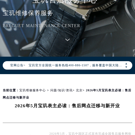
宝玑维修保养服务
BREGUET MAINTENANCE CENTER
2026年8月宝玑中国区售后服务网络优化升级公告
2026年8月宝玑全国官方售后客户服务热线：400-886-1507
▲
官网公告>
宝玑官方全国统一服务热线400-886-1507，服务覆盖中国大陆、香港、澳门、台湾全部区域（非大陆需加拨“+86”）
▼
2026年8月宝玑售后服务中心最新网点地址：
北京市朝阳区建国门外大街甲6号华熙国际中心写字楼D座11层1102室（北京总部）（需提前预约）
当前位置：
宝玑维修服务中心
>
问题/知识/资讯
>
北京
> 2026年5月宝玑表主必读：售后
北京市东城区东长安街1号东方广场写字楼W3座6层602室（需提前预约）
网点迁移与新开业
天津市和平区赤峰道136号天津国际金融中心写字楼26层2603室（需提前预约）
2026年5月宝玑表主必读：售后网点迁移与新开业
上海市徐汇区虹桥路3号港汇中心写字楼2座37层3705室（需提前预约）
上海市黄浦区南京东路299号宏伊国际广场写字楼8层806室（需提前预约）
南京市秦淮区中山南路1号（新街口）南京中心写字楼22层C1-1室（需提前预约）
常州市新北区龙锦路1590号现代传媒中心写字楼5号楼10层1008室（需提前预约）
2026年5月，宝玑中国区正式宣布完成全国售后服务网络