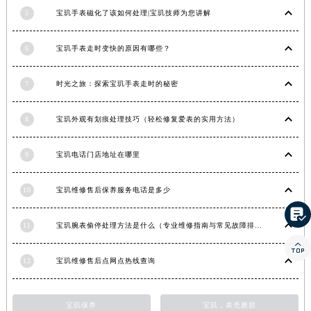
5
宝玑手表磁化了该如何处理|宝玑技师为您讲解
香港特别行政区金钟区中西区金钟道宝玑售后服务中心（需提前预约）
香港特别行政区九龙区油尖旺区弥敦道宝玑售后服务中心（需提前预约）
6
宝玑手表走时变快的原因有哪些？
香港特别行政区铜锣湾区湾仔区轩尼诗道宝玑售后服务中心（需提前预约）
河南省安阳市文峰区解放大道宝玑售后服务中心（需提前预约）
7
时光之旅：探索宝玑手表走时的秘密
河南省鹤壁市淇滨区九州路宝玑售后服务中心（需提前预约）
河南省济源市沁园街道济水大道宝玑售后服务中心（需提前预约）
8
宝玑外观有划痕处理技巧（轻松修复爱表的实用方法）
河南省焦作市解放区解放路宝玑售后服务中心（需提前预约）
河南省开封市鼓楼区中山路宝玑售后服务中心（需提前预约）
9
宝玑电话门店地址在哪里
河南省洛阳市西工区中州中路与解放路交叉口宝玑售后服务中心（需提前预约）
河南省漯河市源汇区交通路宝玑售后服务中心（需提前预约）
10
宝玑维修售后保养服务电话是多少
河南省南阳市宛城区范蠡东路与南都路交叉口宝玑售后服务中心（需提前预约）

11
宝玑腕表偷停处理方法是什么（专业维修指南与常见故障排查）
河南省平顶山市卫东区建设路宝玑售后服务中心（需提前预约）

河南省濮阳市大华龙区开州路绿城路交叉口宝玑售后服务中心（需提前预约）
12
宝玑维修售后点网点热线查询
河南省三门峡市湖滨区和平路宝玑售后服务中心（需提前预约）
河南省商丘市梁园区神火大道宝玑售后服务中心（需提前预约）
宝玑保养
宝玑，表壳磨损
河南省新乡市红旗区人民路宝玑售后服务中心（需提前预约）