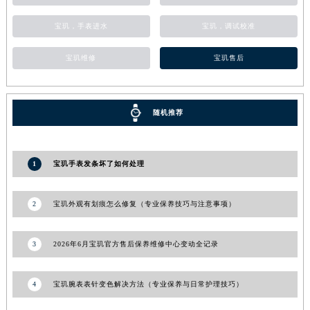
河南省信阳市浉河区东方红大道宝玑售后服务中心（需提前预约）
宝玑，手表进水
宝玑，调试校准
河南省许昌市魏都区建安大道与八龙路交叉口宝玑售后服务中心（需提前预约）
河南省郑州市二七区民主路10号华润大厦29层2905室宝玑售后服务中心（需提前预约）
宝玑维修
宝玑售后
河南省周口市川汇区七一路宝玑售后服务中心（需提前预约）
河南省驻马店市驿城区乐山大道与置地大道交叉口宝玑售后服务中心（需提前预约）
湖北省鄂州市鄂城区文星大道宝玑售后服务中心（需提前预约）
随机推荐
湖北省黄冈市黄州区赤壁大道宝玑售后服务中心（需提前预约）
湖北省黄石市黄石港区武汉路宝玑售后服务中心（需提前预约）
1
宝玑手表发条坏了如何处理
湖北省荆门市东宝中天街步行街宝玑售后服务中心（需提前预约）
湖北省荆州市荆州区荆中路宝玑售后服务中心（需提前预约）
2
宝玑外观有划痕怎么修复（专业保养技巧与注意事项）
湖北省十堰市茅箭区人民北路宝玑售后服务中心（需提前预约）
湖北省随州市曾都区青年路宝玑售后服务中心（需提前预约）
3
2026年6月宝玑官方售后保养维修中心变动全记录
湖北省咸宁市咸安区长安大道宝玑售后服务中心（需提前预约）
湖北省襄阳市樊城区长虹路与人民路交叉口宝玑售后服务中心（需提前预约）
4
宝玑腕表表针变色解决方法（专业保养与日常护理技巧）
湖北省孝感市孝南区复兴大道宝玑售后服务中心（需提前预约）
湖北省宜昌市西陵区夷陵大道与港窑路宝玑售后服务中心（需提前预约）