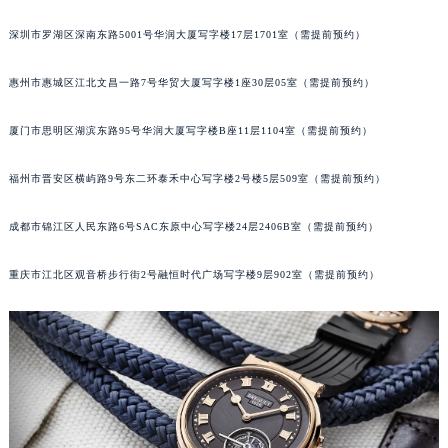
甘肃省兰州市七里河区西津西路16号兰州中心写字楼21层2102室（需提前预约）
深圳市罗湖区深南东路5001号华润大厦写字楼17层1701室（需提前预约）
重庆市解放碑渝中区民权路28号英利国际金融中心写字楼20层01室（需提前预约）
黑龙江省大庆市萨尔图区会战大街宝玑售后服务中心（需提前预约）
惠州市惠城区江北文昌一路7号华贸大厦写字楼1座30层05室（需提前预约）
黑龙江省鹤岗市向阳区红军路宝玑售后服务中心（需提前预约）
厦门市思明区湖滨东路95号华润大厦写字楼B座11层1104室（需提前预约）
黑龙江省黑河市爱辉区中央街宝玑售后服务中心（需提前预约）
黑龙江省鸡西市鸡冠区红军路宝玑售后服务中心（需提前预约）
福州市晋安区横屿路9号东二环泰禾中心写字楼2号楼5层509室（需提前预约）
黑龙江省佳木斯市向阳区长安路宝玑售后服务中心（需提前预约）
黑龙江省牡丹江市东安区太平路宝玑售后服务中心（需提前预约）
成都市锦江区人民东路6号SAC东原中心写字楼24层2406B室（需提前预约）
黑龙江省七台河市桃山区大同街宝玑售后服务中心（需提前预约）
黑龙江省齐齐哈尔市龙沙区龙华路宝玑售后服务中心（需提前预约）
重庆市江北区观音桥步行街2号融恒时代广场写字楼9层902室（需提前预约）
黑龙江省双鸭山市尖山区新兴大街宝玑售后服务中心（需提前预约）
黑龙江省绥化市北林区新华街与康庄路交叉口宝玑售后服务中心（需提前预约）
黑龙江省伊春市伊美区通河路宝玑售后服务中心（需提前预约）
吉林省白城市洮北区明仁南街宝玑售后服务中心（需提前预约）
吉林省白山市浑江区浑江大街宝玑售后服务中心（需提前预约）
吉林省吉林市船营区河南街宝玑售后服务中心（需提前预约）