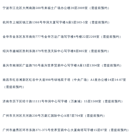
苏州市苏州工业园区星港街199号苏州中心办公楼C座22层08室（需提前预约）
宁波市江北区大闸南路500号来福士广场办公楼20层2009室（需提前预约）
武汉市江汉区解放大道686号世界贸易大厦38层09室（需提前预约）
杭州市上城区钱江路1366号华润大厦写字楼A座5层503-5室（需提前预约）
南宁市青秀区金湖路59号地王大厦12楼1224室（需提前预约）
合肥市蜀山区潜山路111号万象城华润大厦B座12楼03室（需提前预约）
金华市金东区东市南街777号金华万达广场写字楼4号楼22层2209室（需提前预约）
泉州市丰泽区宝洲路729号浦西万达中心写字楼A座7楼709室（需提前预约）
青岛市南区山东路6号华润大厦B座22层04室（需提前预约）
绍兴市越城区胜利东路379号世茂天际中心写字楼8层805室（需提前预约）
烟台市芝罘区胜利路139号万达金融中心A座907室（需提前预约）
长春市朝阳区西安大路727号中银大厦A座(旺进大厦)18层09室（需提前预约）
嘉兴市南湖区广益路705号嘉兴世界贸易中心写字楼A座13层1304室（需提前预约）
贵阳市南明区都司高架桥路33号亨特国际金融中心14楼14D（需提前预约）
南昌市红谷滩新区红谷中大道998号绿地双子塔（中央广场）A1座办公楼14层14-07室
昆明市盘龙区北京路928号同德昆明广场写字楼10层06室（需提前预约）
（需提前预约）
石家庄市长安区中山东路39号勒泰中心写字楼B座13层07室（需提前预约）
西安市碑林区南关正街88号华侨城长安国际中心E座6楼10室（需提前预约）
济南市历下区经十路11111号华润中心写字楼（万象城）15层1508室（需提前预约）
海口市龙华区金贸东路5号海口华润大厦B座17层1707室（需提前预约）
唐山市路南区新华东道100号万达广场写字楼A座10层1002室（需提前预约）
广州市天河区天河路230号万菱汇国际中心A塔7层704室（需提前预约）
台州市椒江区东海大道1800号腾达中心东1幢20楼2002室（需提前预约）
广州市越秀区环市东路371-375号世界贸易中心大厦南塔写字楼15层07室（需提前预约）
内蒙古自治区呼和浩特市玉泉区大学西街70号华润万象城写字楼（鄂尔多斯大厦）23层2326室（需提前预约）