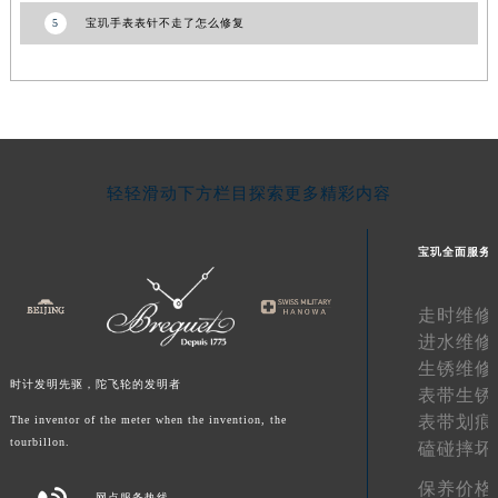
5
宝玑手表表针不走了怎么修复
湖南省常德市武陵区人民路宝玑售后服务中心（需提前预约）
湖南省郴州市北湖区国庆北路宝玑售后服务中心（需提前预约）
湖南省衡阳市雁峰区解放路宝玑售后服务中心（需提前预约）
湖南省怀化市鹤城区迎丰中路宝玑售后服务中心（需提前预约）
湖南省娄底市娄星区长青街宝玑售后服务中心（需提前预约）
湖南省邵阳市双清区东风路宝玑售后服务中心（需提前预约）
轻轻滑动下方栏目探索更多精彩内容
湖南省湘潭市雨湖区莲城大道宝玑售后服务中心（需提前预约）
湖南省益阳市赫山区桃花仑路宝玑售后服务中心（需提前预约）
宝玑全面服务
湖南省永州市冷水滩区永州大道与中兴路交叉口宝玑售后服务中心（需提前预约）
湖南省岳阳市岳阳楼区东茅岭路宝玑售后服务中心（需提前预约）
走时维修
湖南省张家界市永定区解放路宝玑售后服务中心（需提前预约）
进水维修
生锈维修
湖南省长沙市芙蓉区建湘路393号世茂环球金融中心写字楼10层1013室宝玑售后服务中心（需提前预约）
时计发明先驱，陀飞轮的发明者
表带生锈
湖南省株洲市芦淞区建设南路宝玑售后服务中心（需提前预约）
表带划痕
The inventor of the meter when the invention, the
甘肃省白银市白银区北京路宝玑售后服务中心（需提前预约）
tourbillon.
磕碰摔坏
甘肃省定西市安定区解放路宝玑售后服务中心（需提前预约）
保养价格
甘肃省敦煌市沙州镇阳关中路宝玑售后服务中心（需提前预约）
网点服务热线