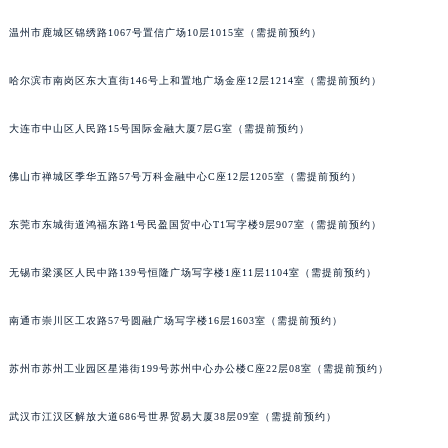
辽宁省铁岭市银州区南马路宝玑售后服务中心（需提前预约）
温州市鹿城区锦绣路1067号置信广场10层1015室（需提前预约）
辽宁省营口市站前区市府路与渤海大街交叉口宝玑售后服务中心（需提前预约）
辽宁省沈阳市沈河区中街路137号亨得利名表维修授权店1楼宝玑售后服务中心（需提前预约）
哈尔滨市南岗区东大直街146号上和置地广场金座12层1214室（需提前预约）
辽宁省沈阳市沈河区中街路83号亨得利名表维修授权店1楼宝玑售后服务中心（需提前预约）
大连市中山区人民路15号国际金融大厦7层G室（需提前预约）
北京市朝阳区建国门外大街甲6号华熙国际中心D座11层1102室宝玑售后服务中心（北京总部）（需提前预约）
北京市东城区东长安街1号王府井东方广场W3座6层602室宝玑售后服务中心（需提前预约）
佛山市禅城区季华五路57号万科金融中心C座12层1205室（需提前预约）
河北省保定市竞秀区朝阳北大街北国先天下宝玑售后服务中心（需提前预约）
内蒙古自治区阿拉善盟市左旗土尔扈特大街宝玑售后服务中心（需提前预约）
东莞市东城街道鸿福东路1号民盈国贸中心T1写字楼9层907室（需提前预约）
内蒙古自治区巴彦淖尔市临河区新华街宝玑售后服务中心（需提前预约）
内蒙古自治区包头市青山区幸福路甲3号王府井百货名表维修宝玑售后服务中心（需提前预约）
无锡市梁溪区人民中路139号恒隆广场写字楼1座11层1104室（需提前预约）
内蒙古自治区赤峰市红山区哈达街宝玑售后服务中心（需提前预约）
南通市崇川区工农路57号圆融广场写字楼16层1603室（需提前预约）
内蒙古自治区鄂尔多斯市东胜区伊金霍洛街宝玑售后服务中心（需提前预约）
内蒙古自治区呼伦贝尔市海拉尔区中央街宝玑售后服务中心（需提前预约）
苏州市苏州工业园区星港街199号苏州中心办公楼C座22层08室（需提前预约）
内蒙古自治区通辽市科尔沁区明仁大街宝玑售后服务中心（需提前预约）
内蒙古自治区乌海市海勃湾区人民南路宝玑售后服务中心（需提前预约）
武汉市江汉区解放大道686号世界贸易大厦38层09室（需提前预约）
内蒙古自治区乌兰察布市集宁区恩和大街宝玑售后服务中心（需提前预约）