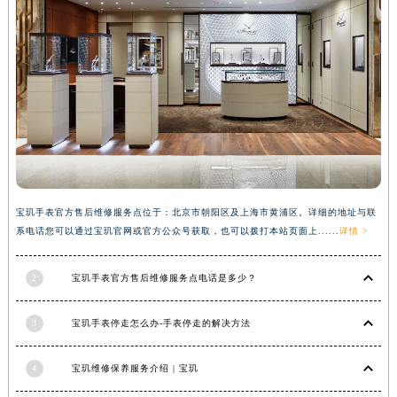
广西壮族自治区河池市金城江区金城江街道朝阳路宝玑售后服务中心（需提前预约）
广西壮族自治区贺州市八步区城东街道灵峰南路宝玑售后服务中心（需提前预约）
广西壮族自治区来宾市兴宾区桂中大道宝玑售后服务中心（需提前预约）
广西壮族自治区柳州市城中区中山中路宝玑售后服务中心（需提前预约）
广西壮族自治区钦州市钦南区金海湾东大街宝玑售后服务中心（需提前预约）
广西壮族自治区梧州市万秀区龙湖镇高旺路宝玑售后服务中心（需提前预约）
广西壮族自治区玉林市玉州区金玉路宝玑售后服务中心（需提前预约）
海南省儋州市儋州市那大镇兰洋北路宝玑售后服务中心（需提前预约）
宝玑手表官方售后维修服务点位于：北京市朝阳区及上海市黄浦区。详细的地址与联
海南省东方市八所镇解放西路宝玑售后服务中心（需提前预约）
系电话您可以通过宝玑官网或官方公众号获取，也可以拨打本站页面上......
详情 >
海南省琼海市嘉积镇东风路宝玑售后服务中心（需提前预约）
海南省三沙市西沙区西沙群岛永兴岛北京路宝玑售后服务中心（需提前预约）
2
宝玑手表官方售后维修服务点电话是多少？
海南省三亚市吉阳区迎宾路宝玑售后服务中心（需提前预约）
海南省万宁市万城镇解放路宝玑售后服务中心（需提前预约）
3
宝玑手表停走怎么办-手表停走的解决方法
海南省文昌市文城镇教育东路宝玑售后服务中心（需提前预约）
海南省五指山市通什镇三月三大道宝玑售后服务中心（需提前预约）
4
宝玑维修保养服务介绍 | 宝玑
香港特别行政区尖沙咀区油尖旺区广东道宝玑售后服务中心（需提前预约）