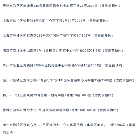
天津市和平区赤峰道136号天津国际金融中心写字楼26层2603室（需提前预约）
厦门市思明区湖滨东路95号华润大厦写字楼B座11层1104室（需提前预约）
福州市鼓楼区五四路128-1号恒力城写字楼15层03室（需提前预约）
上海市徐汇区虹桥路3号港汇中心写字楼2座37层3705室（需提前预约）
成都市锦江区人民东路6号SAC东原中心写字楼24层2406B室（需提前预约）
重庆市江北区观音桥步行街2号融恒时代广场写字楼9层902室（需提前预约）
上海市黄浦区南京东路299号宏伊国际广场写字楼8层806室（需提前预约）
长沙市芙蓉区定王台街道建湘路393号世茂环球金融中心写字楼（芙蓉广场）10层13室（需提前预约）
郑州市二七区铭功路10号华润大厦写字楼29层2905室（需提前预约）
南京市秦淮区中山南路1号（新街口）南京中心写字楼22层C1-1室（需提前预约）
太原市迎泽区解放路15号亨得利名表服务中心（品牌授权店）3层整层（需提前预约）
常州市新北区龙锦路1590号现代传媒中心写字楼5号楼10层1008室（需提前预约）
沈阳市沈河区中街路137号亨得利名表服务中心（品牌授权店）1层整层（需提前预约）
沈阳市沈河区中街路83号亨得利名表服务中心（品牌授权店）1层整层（需提前预约）
徐州市鼓楼区淮海东路29号苏宁广场IFC国际金融中心写字楼35层3508室（需提前预约）
乌鲁木齐市天山区红山路26号时代广场（CCMALL）C座17层17-B（需提前预约）
温州市鹿城区锦绣路1067号置信广场10层1015室（需提前预约）
扬州市邗江区国展路29号星耀天地写字楼1号楼18层1803室（需提前预约）
哈尔滨市道里区友谊西路600号富力中心T2座写字楼29层03室（需提前预约）
盐城市盐都区世纪大道5号盐城金融城写字楼1号楼16层1604室（需提前预约）
大连市中山区人民路15号国际金融大厦7层G室（需提前预约）
佛山市禅城区季华五路57号万科金融中心C座12层1205室（需提前预约）
泰州市海陵区永定东路399号置地商务中心东塔写字楼（华润万象城）17层1706室（需提
东莞市东城街道鸿福东路1号民盈国贸中心T1写字楼9层907室（需提前预约）
前预约）
无锡市梁溪区人民中路139号恒隆广场写字楼1座11层1104室（需提前预约）