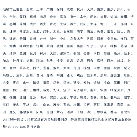
福建省宁德市蕉城区天湖东路宝玑售后服务中心（需提前预约）
地级市已覆盖：北京、上海、广州、深圳、成都、杭州、天津、南京、重庆、郑州、长
福建省莆田市城厢区霞林街道荔华东大道宝玑售后服务中心（需提前预约）
沙、宁波、厦门、福州、南昌、金华、嘉兴、扬州、常州、绍兴、徐州、盐城、泰州、济
福建省三明市三元区东乾二路宝玑售后服务中心（需提前预约）
南、惠州、苏州、武汉、西安、青岛、无锡、温州、沈阳、大连、海口、三亚、佛山、东
莞、珠海、哈尔滨、合肥、昆明、太原、石家庄、南宁、南通、长春、烟台、唐山、廊
福建省漳州市龙文区步港路宝玑售后服务中心（需提前预约）
坊、保定、贵阳、泉州、台州、湖州、中山、乌鲁木齐、洛阳、邯郸、秦皇岛、澳门、西
江苏省常州市新北区龙锦路1590号现代传媒中心5号楼10层1008室宝玑售后服务中心（需提前预约）
宁、潍坊、呼和浩特、沧州、鞍山、赣州、临沂、岳阳、平顶山、镇江、桂林、芜湖、汕
江苏省淮安市清江浦区淮海北路宝玑售后服务中心（需提前预约）
头、淄博、兰州、银川、郴州、大庆、张家口、衡阳、焦作、周口、邵阳、亳州、新乡、
江苏省连云港市海州区通灌北路宝玑售后服务中心（需提前预约）
衡水、牡丹江、德州、聊城、包头、淮安、宜昌、许昌、邢台、宿迁、丽水、蚌埠、上
江苏省南京市秦淮区中山南路1号南京中心22层22-C1-C3室宝玑售后服务中心（需提前预约）
饶、晋中、葫芦岛、四平、宜春、滁州、大同、舟山、绵阳、天水、德阳、承德、绥化、
江苏省宿迁市宿城区西湖路宝玑售后服务中心（需提前预约）
马鞍山、三明、滨州、黄冈、赤峰、荆州、通化、鸡西、佳木斯、黑河、连云港、阜阳、
吉安、枣庄、永州、清远、揭阳、梧州、渭南、延安、长治、运城、淮南、莆田、荆门、
江苏省泰州市海陵区永定东路399号置地商务中心东塔（华润万象城）17层1706室宝玑售后服务中心（需提前预约）
益阳、梅州、达州、榆林、威海、九江、济宁、齐齐哈尔、南阳、常德、呼伦贝尔、丹
江苏省徐州市鼓楼区淮海东路29号苏宁广场IFC国际金融中心35层3508室宝玑售后服务中心（需提前预约）
东、锦州、辽阳、辽源、衢州、安庆、龙岩、宁德、鹰潭、泰安、商丘、驻马店、咸宁、
江苏省盐城市盐都区世纪大道5号盐城金融城写字楼1号楼16层1604室宝玑售后服务中心（需提前预约）
江门、茂名、玉林、乐山、南充、雅安、宝鸡、柳州、拉萨、丽江、张家界、襄阳、株
江苏省扬州市邗江区国展路29号星耀天地写字楼1号楼18层1803室宝玑售后服务中心（需提前预约）
洲、遵义、鄂尔多斯、阳泉、昆山、黄石、湘潭、十堰、漳州、攀枝花、香港、台北等，
江苏省镇江市京口区中山东路宝玑售后服务中心（需提前预约）
共计360+网点，均有宝玑官方售后服务网点，详细信息需拨打宝玑全国官方售后服务热
江西省抚州市临川区赣东大道宝玑售后服务中心（需提前预约）
线400-886-1507进行咨询。
江西省赣州市章贡区文清路宝玑售后服务中心（需提前预约）