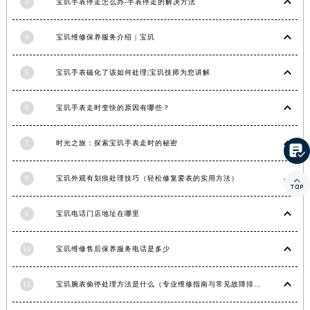
3
宝玑手表停走怎么办-手表停走的解决方法
湖北省宜昌市西陵区夷陵大道与港窑路宝玑售后服务中心（需提前预约）
湖南省常德市武陵区人民路宝玑售后服务中心（需提前预约）
4
宝玑维修保养服务介绍 | 宝玑
湖南省郴州市北湖区国庆北路宝玑售后服务中心（需提前预约）
5
宝玑手表磁化了该如何处理|宝玑技师为您讲解
湖南省衡阳市雁峰区解放路宝玑售后服务中心（需提前预约）
湖南省怀化市鹤城区迎丰中路宝玑售后服务中心（需提前预约）
6
宝玑手表走时变快的原因有哪些？
湖南省娄底市娄星区长青街宝玑售后服务中心（需提前预约）
湖南省邵阳市双清区东风路宝玑售后服务中心（需提前预约）
7
时光之旅：探索宝玑手表走时的秘密

湖南省湘潭市雨湖区莲城大道宝玑售后服务中心（需提前预约）
湖南省益阳市赫山区桃花仑路宝玑售后服务中心（需提前预约）
8
宝玑外观有划痕处理技巧（轻松修复爱表的实用方法）

湖南省永州市冷水滩区永州大道与中兴路交叉口宝玑售后服务中心（需提前预约）
湖南省岳阳市岳阳楼区东茅岭路宝玑售后服务中心（需提前预约）
9
宝玑电话门店地址在哪里
湖南省张家界市永定区解放路宝玑售后服务中心（需提前预约）
湖南省长沙市芙蓉区建湘路393号世茂环球金融中心写字楼10层1013室宝玑售后服务中心（需提前预约）
10
宝玑维修售后保养服务电话是多少
湖南省株洲市芦淞区建设南路宝玑售后服务中心（需提前预约）
11
宝玑腕表偷停处理方法是什么（专业维修指南与常见故障排查）
甘肃省白银市白银区北京路宝玑售后服务中心（需提前预约）
甘肃省定西市安定区解放路宝玑售后服务中心（需提前预约）