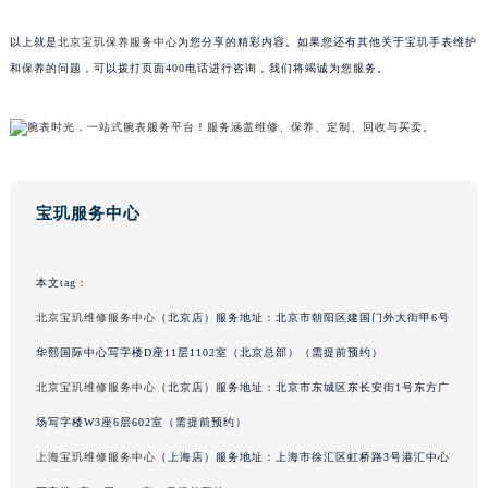
广东省茂名市电白区水东街道迎宾大道宝玑售后服务中心（需提前预约）
以上就是
北京宝玑保养服务中心
为您分享的精彩内容。如果您还有其他关于宝玑手表维护
广东省梅州市梅江区金燕大道宝玑售后服务中心（需提前预约）
和保养的问题，可以拨打页面400电话进行咨询，我们将竭诚为您服务。
广东省清远市清城区湖西路宝玑售后服务中心（需提前预约）
广东省汕头市龙湖区长平路宝玑售后服务中心（需提前预约）
广东省汕尾市城区香洲街道园林社区翠园街宝玑售后服务中心（需提前预约）
广东省韶关市武江区芙蓉新区与老城中心交汇处宝玑售后服务中心（需提前预约）
广东省深圳市罗湖区深南东路5001号华润大厦17层1701室宝玑售后服务中心（需提前预约）
宝玑服务中心
广东省阳江市江城区东风一路宝玑售后服务中心（需提前预约）
广东省云浮市云城区金山路宝玑售后服务中心（需提前预约）
本文tag：
广东省湛江市赤坎区观海北路宝玑售后服务中心（需提前预约）
北京宝玑维修服务中心
（北京店）服务地址：北京市朝阳区建国门外大街甲6号
广东省肇庆市端州区信安大道与砚都大道交汇处宝玑售后服务中心（需提前预约）
华熙国际中心写字楼D座11层1102室（北京总部）（需提前预约）
广西壮族自治区百色市右江区中山二路宝玑售后服务中心（需提前预约）
北京宝玑维修服务中心
（北京店）服务地址：北京市东城区东长安街1号东方广
广西壮族自治区北海市海城区北京路宝玑售后服务中心（需提前预约）
广西壮族自治区崇左市江州区石景林街道友谊大道与丽川路交汇处宝玑售后服务中心（需提前预约）
场写字楼W3座6层602室（需提前预约）
广西壮族自治区防城港市港口区金花茶大道宝玑售后服务中心（需提前预约）
上海宝玑维修服务中心
（上海店）服务地址：上海市徐汇区虹桥路3号港汇中心
广西壮族自治区贵港市港北区港城街道布山大道与仙衣路交叉口宝玑售后服务中心（需提前预约）