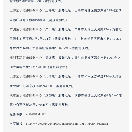
写字楼2座37层3705室（需提前预约）
广西壮族自治区桂林市秀峰区红岭路宝玑售后服务中心（需提前预约）
上海宝玑维修服务中心
（上海店）服务地址：上海市黄浦区南京东路299号宏伊
广西壮族自治区河池市金城江区金城江街道朝阳路宝玑售后服务中心（需提前预约）
国际广场写字楼8层806室（需提前预约）
广西壮族自治区贺州市八步区城东街道灵峰南路宝玑售后服务中心（需提前预约）
广州宝玑维修服务中心
（广州店）服务地址：广州市天河区天河路230号万菱汇
广西壮族自治区来宾市兴宾区桂中大道宝玑售后服务中心（需提前预约）
国际中心写字楼A塔7层704室（需提前预约） | 广州市越秀区环市东路371-375
广西壮族自治区柳州市城中区中山中路宝玑售后服务中心（需提前预约）
广西壮族自治区钦州市钦南区金海湾东大街宝玑售后服务中心（需提前预约）
号世界贸易中心大厦南塔写字楼15层07室（需提前预约）
广西壮族自治区梧州市万秀区龙湖镇高旺路宝玑售后服务中心（需提前预约）
深圳宝玑维修服务中心
（深圳店）服务地址：深圳市罗湖区深南东路5001号华
广西壮族自治区玉林市玉州区金玉路宝玑售后服务中心（需提前预约）
润大厦写字楼17层1701室（需提前预约）
海南省儋州市儋州市那大镇兰洋北路宝玑售后服务中心（需提前预约）
天津宝玑维修服务中心
（天津店）服务地址：天津市和平区赤峰道136号天津国
海南省东方市八所镇解放西路宝玑售后服务中心（需提前预约）
际金融中心写字楼26层2603室（需提前预约）
海南省琼海市嘉积镇东风路宝玑售后服务中心（需提前预约）
成都宝玑维修服务中心
（成都店）服务地址：成都市锦江区人民东路6号SAC东
海南省三沙市西沙区西沙群岛永兴岛北京路宝玑售后服务中心（需提前预约）
原中心写字楼24层2406B室（需提前预约）
海南省三亚市吉阳区迎宾路宝玑售后服务中心（需提前预约）
海南省万宁市万城镇解放路宝玑售后服务中心（需提前预约）
服务专线：
400-886-1507
海南省文昌市文城镇教育东路宝玑售后服务中心（需提前预约）
本页链接：
http://www.breguetfw.com/problems/beijing/20486.html
海南省五指山市通什镇三月三大道宝玑售后服务中心（需提前预约）