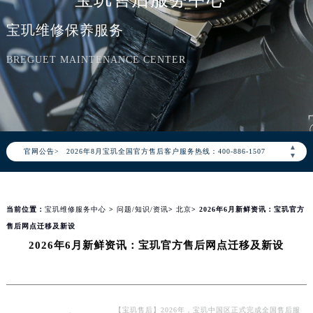
宝玑维修保养服务
BREGUET MAINTENANCE CENTER
2026年8月宝玑中国区售后服务网络优化升级公告
▲
官网公告>
2026年8月宝玑全国官方售后客户服务热线：400-886-1507
▼
宝玑官方全国统一服务热线400-886-1507，服务覆盖中国大陆、香港、澳门、台湾全部区域（非大陆需加拨“+86”）
2026年8月宝玑售后服务中心最新网点地址：
当前位置：
宝玑维修服务中心
>
问题/知识/资讯
>
北京
> 2026年6月新鲜资讯：宝玑官方
北京市朝阳区建国门外大街甲6号华熙国际中心写字楼D座11层1102室（北京总部）（需提前预约）
售后网点迁移及新设
北京市东城区东长安街1号东方广场写字楼W3座6层602室（需提前预约）
2026年6月新鲜资讯：宝玑官方售后网点迁移及新设
天津市和平区赤峰道136号天津国际金融中心写字楼26层2603室（需提前预约）
上海市徐汇区虹桥路3号港汇中心写字楼2座37层3705室（需提前预约）
上海市黄浦区南京东路299号宏伊国际广场写字楼8层806室（需提前预约）
南京市秦淮区中山南路1号（新街口）南京中心写字楼22层C1-1室（需提前预约）
【宝玑售后】2026年，宝玑中国区正式完成全国售后服