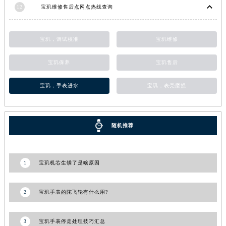
12
宝玑维修售后点网点热线查询
甘肃省敦煌市沙州镇阳关中路宝玑售后服务中心（需提前预约）
甘肃省合作市人民街宝玑售后服务中心（需提前预约）
甘肃省嘉峪关市雄关区新华中路宝玑售后服务中心（需提前预约）
宝玑，调试校准
宝玑维修
甘肃省金昌市金川区北京路宝玑售后服务中心（需提前预约）
宝玑保养
宝玑售后
甘肃省酒泉市肃州区西大街宝玑售后服务中心（需提前预约）
甘肃省临夏市城南街道团结路宝玑售后服务中心（需提前预约）
宝玑，手表进水
宝玑，表壳磨损
甘肃省陇南市武都区人民路宝玑售后服务中心（需提前预约）
甘肃省平凉市崆峒区西大街宝玑售后服务中心（需提前预约）
甘肃省庆阳市西峰区南大街宝玑售后服务中心（需提前预约）
随机推荐
甘肃省天水市秦州区民主路宝玑售后服务中心（需提前预约）
甘肃省武威市凉州区迎宾路宝玑售后服务中心（需提前预约）
1
宝玑机芯生锈了是啥原因
甘肃省张掖市甘州区民乐北路宝玑售后服务中心（需提前预约）
宁夏回族自治区固原市原州区文化街宝玑售后服务中心（需提前预约）
2
宝玑手表的陀飞轮有什么用?
宁夏回族自治区石嘴山市大武口区贺兰山路宝玑售后服务中心（需提前预约）
宁夏回族自治区吴忠市利通区开元大道宝玑售后服务中心（需提前预约）
3
宝玑手表停走处理技巧汇总
宁夏回族自治区银川市兴庆区新华东路97号新百中心C馆一层C1-18号商铺宝玑售后服务中心（需提前预约）