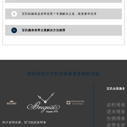
宁夏回族自治区中卫市沙坡头区鼓楼东街宝玑售后服务中心（需提前预约）
4
宝玑机械表皮表带发黑？专属解决之道，恢复奢华光泽
青海省果洛藏族自治州玛沁县团结路宝玑售后服务中心（需提前预约）
青海省海北藏族自治州海晏县将军路宝玑售后服务中心（需提前预约）
青海省海东市乐都区滨河路宝玑售后服务中心（需提前预约）
5
宝玑腕表表带太紧解决方法推荐
青海省海南藏族自治州共和县青海湖大街宝玑售后服务中心（需提前预约）
青海省海西蒙古族藏族自治州德令哈市柴达木路宝玑售后服务中心（需提前预约）
青海省黄南藏族自治州同仁市德合隆路宝玑售后服务中心（需提前预约）
青海省西宁市城西区海湖新区西关大道宝玑售后服务中心（需提前预约）
青海省玉树藏族自治州结古镇胜利路宝玑售后服务中心（需提前预约）
轻轻滑动下方栏目探索更多精彩内容
陕西省安康市汉滨区金州路宝玑售后服务中心（需提前预约）
陕西省宝鸡市渭滨区经二路宝玑售后服务中心（需提前预约）
宝玑全面服务
陕西省汉中市汉台区北大街宝玑售后服务中心（需提前预约）
陕西省商洛市商州区州城街宝玑售后服务中心（需提前预约）
走时维修
陕西省铜川市王益区红旗街宝玑售后服务中心（需提前预约）
进水维修
陕西省渭南市临渭区东风大街宝玑售后服务中心（需提前预约）
生锈维修
时计发明先驱，陀飞轮的发明者
表带生锈
陕西省咸阳市秦都区沣西新城统一西路与白马河路交汇处宝玑售后服务中心（需提前预约）