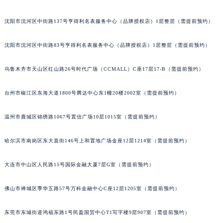
吉林省吉林市船营区河南街宝玑售后服务中心（需提前预约）
沈阳市沈河区中街路137号亨得利名表服务中心（品牌授权店）1层整层（需提前预约）
吉林省辽源市龙山区人民大街宝玑售后服务中心（需提前预约）
吉林省梅河口市新华街道梅河大街宝玑售后服务中心（需提前预约）
沈阳市沈河区中街路83号亨得利名表服务中心（品牌授权店）1层整层（需提前预约）
吉林省四平市铁东区紫气大路与南九经街交汇处宝玑售后服务中心（需提前预约）
吉林省松原市宁江区五环大街宝玑售后服务中心（需提前预约）
乌鲁木齐市天山区红山路26号时代广场（CCMALL）C座17层17-B（需提前预约）
吉林省通化市东昌区环通乡江南大街宝玑售后服务中心（需提前预约）
台州市椒江区东海大道1800号腾达中心东1幢20楼2002室（需提前预约）
吉林省延边市延吉市解放路宝玑售后服务中心（需提前预约）
辽宁省鞍山市铁东区站前街宝玑售后服务中心（需提前预约）
温州市鹿城区锦绣路1067号置信广场10层1015室（需提前预约）
辽宁省本溪市平山区胜利路宝玑售后服务中心（需提前预约）
辽宁省朝阳市双塔区新华路宝玑售后服务中心（需提前预约）
哈尔滨市南岗区东大直街146号上和置地广场金座12层1214室（需提前预约）
辽宁省丹东市振兴区七经街宝玑售后服务中心（需提前预约）
辽宁省抚顺市新抚区东一路宝玑售后服务中心（需提前预约）
大连市中山区人民路15号国际金融大厦7层G室（需提前预约）
辽宁省阜新市海州区解放大街宝玑售后服务中心（需提前预约）
佛山市禅城区季华五路57号万科金融中心C座12层1205室（需提前预约）
辽宁省葫芦岛市连山区中央路宝玑售后服务中心（需提前预约）
辽宁省锦州市古塔区中央大街宝玑售后服务中心（需提前预约）
东莞市东城街道鸿福东路1号民盈国贸中心T1写字楼9层907室（需提前预约）
辽宁省辽阳市白塔区新运大街宝玑售后服务中心（需提前预约）