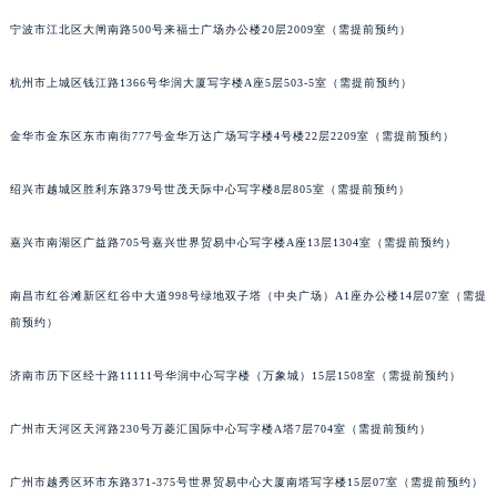
南通市崇川区工农路57号圆融广场写字楼16层1603室（需提前预约）
宁波市江北区大闸南路500号来福士广场办公楼20层2009室（需提前预约）
苏州市苏州工业园区星港街199号苏州中心办公楼C座22层08室（需提前预约）
杭州市上城区钱江路1366号华润大厦写字楼A座5层503-5室（需提前预约）
武汉市江汉区解放大道686号世界贸易大厦38层09室（需提前预约）
南宁市青秀区金湖路59号地王大厦12楼1224室（需提前预约）
金华市金东区东市南街777号金华万达广场写字楼4号楼22层2209室（需提前预约）
合肥市蜀山区潜山路111号万象城华润大厦B座12楼03室（需提前预约）
泉州市丰泽区宝洲路729号浦西万达中心写字楼A座7楼709室（需提前预约）
绍兴市越城区胜利东路379号世茂天际中心写字楼8层805室（需提前预约）
青岛市南区山东路6号华润大厦B座22层04室（需提前预约）
烟台市芝罘区胜利路139号万达金融中心A座907室（需提前预约）
嘉兴市南湖区广益路705号嘉兴世界贸易中心写字楼A座13层1304室（需提前预约）
长春市朝阳区西安大路727号中银大厦A座(旺进大厦)18层09室（需提前预约）
南昌市红谷滩新区红谷中大道998号绿地双子塔（中央广场）A1座办公楼14层07室（需提
贵阳市南明区都司高架桥路33号亨特国际金融中心14楼14D（需提前预约）
前预约）
昆明市盘龙区北京路928号同德昆明广场写字楼10层06室（需提前预约）
石家庄市长安区中山东路39号勒泰中心写字楼B座13层07室（需提前预约）
济南市历下区经十路11111号华润中心写字楼（万象城）15层1508室（需提前预约）
西安市碑林区南关正街88号华侨城长安国际中心E座6楼10室（需提前预约）
海口市龙华区金贸东路5号海口华润大厦B座17层1707室（需提前预约）
广州市天河区天河路230号万菱汇国际中心写字楼A塔7层704室（需提前预约）
唐山市路南区新华东道100号万达广场写字楼A座10层1002室（需提前预约）
广州市越秀区环市东路371-375号世界贸易中心大厦南塔写字楼15层07室（需提前预约）
台州市椒江区东海大道1800号腾达中心东1幢20楼2002室（需提前预约）