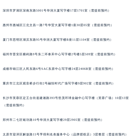
内蒙古自治区呼和浩特市玉泉区大学西街70号华润万象城写字楼（鄂尔多斯大厦）23层2326室（需提前预约）
深圳市罗湖区深南东路5001号华润大厦写字楼17层1701室（需提前预约）
甘肃省兰州市七里河区西津西路16号兰州中心写字楼21层2102室（需提前预约）
重庆市解放碑渝中区民权路28号英利国际金融中心写字楼20层01室（需提前预约）
惠州市惠城区江北文昌一路7号华贸大厦写字楼1座30层05室（需提前预约）
黑龙江省大庆市萨尔图区会战大街宝玑售后服务中心（需提前预约）
厦门市思明区湖滨东路95号华润大厦写字楼B座11层1104室（需提前预约）
黑龙江省鹤岗市向阳区红军路宝玑售后服务中心（需提前预约）
黑龙江省黑河市爱辉区中央街宝玑售后服务中心（需提前预约）
福州市晋安区横屿路9号东二环泰禾中心写字楼2号楼5层509室（需提前预约）
黑龙江省鸡西市鸡冠区红军路宝玑售后服务中心（需提前预约）
黑龙江省佳木斯市向阳区长安路宝玑售后服务中心（需提前预约）
成都市锦江区人民东路6号SAC东原中心写字楼24层2406B室（需提前预约）
黑龙江省牡丹江市东安区太平路宝玑售后服务中心（需提前预约）
黑龙江省七台河市桃山区大同街宝玑售后服务中心（需提前预约）
重庆市江北区观音桥步行街2号融恒时代广场写字楼9层902室（需提前预约）
黑龙江省齐齐哈尔市龙沙区龙华路宝玑售后服务中心（需提前预约）
长沙市芙蓉区定王台街道建湘路393号世茂环球金融中心写字楼（芙蓉广场）10层13室
黑龙江省双鸭山市尖山区新兴大街宝玑售后服务中心（需提前预约）
（需提前预约）
黑龙江省绥化市北林区新华街与康庄路交叉口宝玑售后服务中心（需提前预约）
黑龙江省伊春市伊美区通河路宝玑售后服务中心（需提前预约）
郑州市二七区铭功路10号华润大厦写字楼29层2905室（需提前预约）
吉林省白城市洮北区明仁南街宝玑售后服务中心（需提前预约）
吉林省白山市浑江区浑江大街宝玑售后服务中心（需提前预约）
太原市迎泽区解放路15号亨得利名表服务中心（品牌授权店）3层整层（需提前预约）