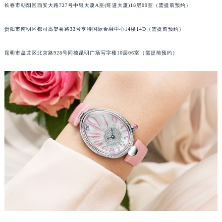
长春市朝阳区西安大路727号中银大厦A座(旺进大厦)18层09室（需提前预约）
内蒙古自治区乌兰察布市集宁区恩和大街宝玑售后服务中心（需提前预约）
内蒙古自治区锡林郭勒盟市锡林浩特市光明街与额尔敦路交叉口宝玑售后服务中心（需提前预约）
贵阳市南明区都司高架桥路33号亨特国际金融中心14楼14D（需提前预约）
内蒙古自治区兴安盟市乌兰浩特市兴安大街宝玑售后服务中心（需提前预约）
山西省大同市平城区迎宾街宝玑售后服务中心（需提前预约）
昆明市盘龙区北京路928号同德昆明广场写字楼10层06室（需提前预约）
山西省晋城市城区黄华街宝玑售后服务中心（需提前预约）
山西省晋中市榆次区顺城街宝玑售后服务中心（需提前预约）
山西省临汾市尧都区解放路宝玑售后服务中心（需提前预约）
山西省吕梁市离石区永宁中路与建设街交叉口宝玑售后服务中心（需提前预约）
山西省朔州市朔城区怡西路与鄯阳西街交汇处宝玑售后服务中心（需提前预约）
山西省忻州市忻府区和平东街与七一南路交叉口宝玑售后服务中心（需提前预约）
山西省阳泉市郊区平阳东街与新城大道交叉口宝玑售后服务中心（需提前预约）
山西省运城市盐湖区河东街宝玑售后服务中心（需提前预约）
山西省长治市潞州区英雄中路宝玑售后服务中心（需提前预约）
山西省太原市迎泽区迎泽街道解放路15号亨得利名表维修授权店3楼宝玑售后服务中心（需提前预约）
天津市和平区赤峰道136号天津国际金融中心26层2603室宝玑售后服务中心（需提前预约）
安徽省安庆市迎江区人民路宝玑售后服务中心（需提前预约）