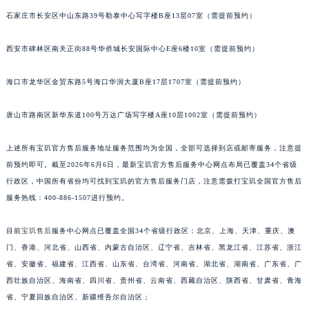
安徽省蚌埠市蚌山区淮河路宝玑售后服务中心（需提前预约）
石家庄市长安区中山东路39号勒泰中心写字楼B座13层07室（需提前预约）
安徽省亳州市谯城区魏武大道宝玑售后服务中心（需提前预约）
西安市碑林区南关正街88号华侨城长安国际中心E座6楼10室（需提前预约）
安徽省池州市贵池区长江路宝玑售后服务中心（需提前预约）
安徽省滁州市琅琊区南谯北路宝玑售后服务中心（需提前预约）
海口市龙华区金贸东路5号海口华润大厦B座17层1707室（需提前预约）
安徽省阜阳市颍州区颍州北路宝玑售后服务中心（需提前预约）
安徽省淮北市相山区淮海路宝玑售后服务中心（需提前预约）
唐山市路南区新华东道100号万达广场写字楼A座10层1002室（需提前预约）
安徽省淮南市田家庵区国庆中路宝玑售后服务中心（需提前预约）
上述所有宝玑官方售后服务地址服务范围均为全国，全部可选择到店或邮寄服务，注意提
安徽省黄山市屯溪区黄山西路宝玑售后服务中心（需提前预约）
前预约即可。截至2026年6月6日，最新宝玑官方售后服务中心网点布局已覆盖34个省级
安徽省六安市金安区解放中路宝玑售后服务中心（需提前预约）
行政区，中国所有省份均可找到宝玑的官方售后服务门店，注意需拨打宝玑全国官方售后
安徽省马鞍山市雨山区湖南西路宝玑售后服务中心（需提前预约）
服务热线：400-886-1507进行预约。
安徽省宿州市埇桥区人民中路宝玑售后服务中心（需提前预约）
安徽省铜陵市铜官区石城大道宝玑售后服务中心（需提前预约）
目前
宝玑售后
服务中心网点已覆盖全国34个省级行政区：北京、上海、天津、重庆、澳
安徽省芜湖市镜湖区中山路步行街宝玑售后服务中心（需提前预约）
门、香港、河北省、山西省、内蒙古自治区、辽宁省、吉林省、黑龙江省、江苏省、浙江
省、安徽省、福建省、江西省、山东省、台湾省、河南省、湖北省、湖南省、广东省、广
安徽省宣城市宣州区叠嶂西路宝玑售后服务中心（需提前预约）
西壮族自治区、海南省、四川省、贵州省、云南省、西藏自治区、陕西省、甘肃省、青海
福建省龙岩市新罗区九一南路宝玑售后服务中心（需提前预约）
省、宁夏回族自治区、新疆维吾尔自治区；
福建省南平市建阳区人民西路宝玑售后服务中心（需提前预约）