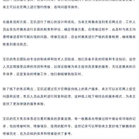
山东省泰安市泰山区财源街道泰山大街宝玑售后服务中心（需提前预约）
表主可以在官网上进行预约维修、咨询问题等操作。
山东省威海市环翠区新威海路89号振华商厦一楼名表维修宝玑售后服务中心（需提前预约）
在服务流程方面，宝玑进行了精心的设计和优化。当表主将腕表送到售后网点后，工作人
山东省潍坊市奎文区东风东街宝玑售后服务中心（需提前预约）
员会首先对腕表进行全面的检查和评估，确定维修方案。在维修过程中，会及时与表主沟
山东省枣庄市滕州市北辛路与善国路交叉口宝玑售后服务中心（需提前预约）
通维修进度和可能出现的问题。维修完成后，还会对腕表进行严格的质量检测，确保腕表
山东省淄博市张店区金晶大道宝玑售后服务中心（需提前预约）
恢复到最佳状态。
上海市黄浦区南京东路299号宏伊国际广场写字楼8层806室宝玑售后服务中心（需提前预约）
上海市徐汇区虹桥路3号港汇中心2座37层3705室宝玑售后服务中心（需提前预约）
宝玑的售后团队由专业的制表师和技术人员组成，他们具备丰富的经验和专业知识。这些
人员定期接受品牌的培训和考核，以保证能够为表主提供高质量的服务。无论是腕表的日
浙江省杭州市上城区钱江路1366号华润大厦A座5层503-5室宝玑售后服务中心（需提前预约）
常保养，还是复杂的维修工作，他们都能够熟练应对。
浙江省湖州市吴兴区劳动路宝玑售后服务中心（需提前预约）
浙江省嘉兴市南湖区广益路705号嘉兴世界贸易中心A座13层1304室宝玑售后服务中心（需提前预约）
除了线下的售后网点，宝玑还通过官方官网提供线上的客户服务。表主可以在官网上提交
浙江省金华市金东区东市南街777号金华万达广场4号楼22楼2209室宝玑售后服务中心（需提前预约）
问题和反馈，售后人员会及时进行回复和处理。这种线上线下相结合的服务模式，为表主
浙江省丽水市莲都区解放街宝玑售后服务中心（需提前预约）
提供了更加便捷的服务体验。
浙江省宁波市江北区大闸南路500号来福士广场办公楼20层2009室宝玑售后服务中心（需提前预约）
宝玑的官方售后体系还注重对腕表的质量追溯。每一枚腕表在维修过程中都会有详细的记
浙江省衢州市柯城区上街宝玑售后服务中心（需提前预约）
录，包括维修时间、维修项目、使用的配件等。这些记录可以帮助表主更好地了解腕表的
浙江省绍兴市越城区胜利东路379号世茂天际中心写字楼8层805室宝玑售后服务中心（需提前预约）
维修历史，也为后续的保养和维修提供了参考。
浙江省舟山市定海区解放东路宝玑售后服务中心（需提前预约）