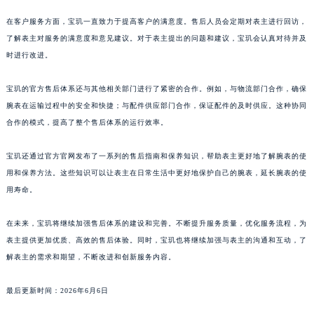
澳门特别行政区大堂区议事亭前地（新马路）宝玑售后服务中心（需提前预约）
在客户服务方面，宝玑一直致力于提高客户的满意度。售后人员会定期对表主进行回访，
澳门特别行政区风顺堂区南湾大马路宝玑售后服务中心（需提前预约）
了解表主对服务的满意度和意见建议。对于表主提出的问题和建议，宝玑会认真对待并及
澳门特别行政区花地玛堂区关闸广场宝玑售后服务中心（需提前预约）
时进行改进。
澳门特别行政区花王堂区大三巴商圈宝玑售后服务中心（需提前预约）
宝玑的官方售后体系还与其他相关部门进行了紧密的合作。例如，与物流部门合作，确保
澳门特别行政区嘉模堂区官也街宝玑售后服务中心（需提前预约）
腕表在运输过程中的安全和快捷；与配件供应部门合作，保证配件的及时供应。这种协同
澳门省路氹城市金光大道宝玑售后服务中心（需提前预约）
合作的模式，提高了整个售后体系的运行效率。
澳门特别行政区望德堂区塔石广场宝玑售后服务中心（需提前预约）
福建省福州市鼓楼区五四路128-1号恒力城写字楼15层03室宝玑售后服务中心（需提前预约）
宝玑还通过官方官网发布了一系列的售后指南和保养知识，帮助表主更好地了解腕表的使
福建省厦门市思明区湖滨东路95号万象城华润大厦B座11层1104室宝玑售后服务中心（需提前预约）
用和保养方法。这些知识可以让表主在日常生活中更好地保护自己的腕表，延长腕表的使
用寿命。
广东省潮州市潮安区新风路与潮汕路交汇处宝玑售后服务中心（需提前预约）
广东省广州市天河区天河路230号万菱汇国际中心A塔7层704室宝玑售后服务中心（需提前预约）
在未来，宝玑将继续加强售后体系的建设和完善。不断提升服务质量，优化服务流程，为
广东省广州市越秀区环市东路371-375号世界贸易中心大厦南塔15层1507室宝玑售后服务中心（需提前预约）
表主提供更加优质、高效的售后体验。同时，宝玑也将继续加强与表主的沟通和互动，了
广东省河源市源城区越王大道宝玑售后服务中心（需提前预约）
解表主的需求和期望，不断改进和创新服务内容。
广东省惠州市惠城区江北文昌一路7号华贸大厦1座30层3005室宝玑售后服务中心（需提前预约）
广东省江门市蓬江区广场西路宝玑售后服务中心（需提前预约）
最后更新时间：2026年6月6日
广东省揭阳市榕城进贤门步行街宝玑售后服务中心（需提前预约）