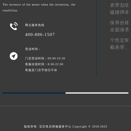
表带划痕
The inventor of the meter when the invention, the
陕西省延安市宝塔区中心街宝玑售后服务中心（需提前预约）
tourbillon.
磕碰摔坏
陕西省榆林市榆阳区长兴路宝玑售后服务中心（需提前预约）
保养价格
新疆维吾尔自治区阿克苏市东大街宝玑售后服务中心（需提前预约）

网点服务热线
全面保养
新疆维吾尔自治区阿拉尔市胜利大道宝玑售后服务中心（需提前预约）
400-886-1507
新疆维吾尔自治区阿拉山口市友好路宝玑售后服务中心（需提前预约）
个性定制
截表带、
新疆维吾尔自治区阿勒泰市解放路宝玑售后服务中心（需提前预约）
营业时间：

新疆维吾尔自治区阿图什市光明路宝玑售后服务中心（需提前预约）
门店营业时间：09:00-19:30
新疆维吾尔自治区白杨市军垦路宝玑售后服务中心（需提前预约）
客服在线时间：8:00-22:00
客服及门店节假日不休
新疆维吾尔自治区北屯市团结路宝玑售后服务中心（需提前预约）
新疆维吾尔自治区博乐市博乐市北京路宝玑售后服务中心（需提前预约）
新疆维吾尔自治区昌吉市延安北路宝玑售后服务中心（需提前预约）
新疆维吾尔自治区阜康市博峰路宝玑售后服务中心（需提前预约）
新疆维吾尔自治区哈密市伊州区建国北路宝玑售后服务中心（需提前预约）
新疆维吾尔自治区和田市和田市北京西路宝玑售后服务中心（需提前预约）
新疆维吾尔自治区胡杨河市胡杨河市胡杨路宝玑售后服务中心（需提前预约）
版权所有:
宝玑售后维修服务中心
Copyright © 2018-2032
新疆维吾尔自治区霍尔果斯市亚欧北路宝玑售后服务中心（需提前预约）