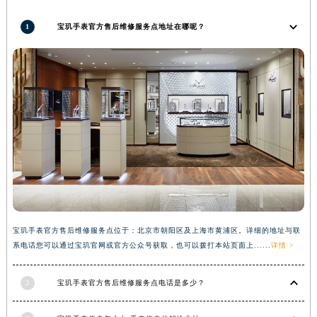
河南省新乡市红旗区人民路宝玑售后服务中心（需提前预约）
1
宝玑手表官方售后维修服务点地址在哪呢？
河南省信阳市浉河区东方红大道宝玑售后服务中心（需提前预约）
河南省许昌市魏都区建安大道与八龙路交叉口宝玑售后服务中心（需提前预约）
河南省郑州市二七区民主路10号华润大厦29层2905室宝玑售后服务中心（需提前预约）
河南省周口市川汇区七一路宝玑售后服务中心（需提前预约）
河南省驻马店市驿城区乐山大道与置地大道交叉口宝玑售后服务中心（需提前预约）
湖北省鄂州市鄂城区文星大道宝玑售后服务中心（需提前预约）
湖北省黄冈市黄州区赤壁大道宝玑售后服务中心（需提前预约）
湖北省黄石市黄石港区武汉路宝玑售后服务中心（需提前预约）
湖北省荆门市东宝中天街步行街宝玑售后服务中心（需提前预约）
湖北省荆州市荆州区荆中路宝玑售后服务中心（需提前预约）
宝玑手表官方售后维修服务点位于：北京市朝阳区及上海市黄浦区。详细的地址与联
湖北省十堰市茅箭区人民北路宝玑售后服务中心（需提前预约）
系电话您可以通过宝玑官网或官方公众号获取，也可以拨打本站页面上......
详情 >
湖北省随州市曾都区青年路宝玑售后服务中心（需提前预约）
湖北省咸宁市咸安区长安大道宝玑售后服务中心（需提前预约）
2
宝玑手表官方售后维修服务点电话是多少？
湖北省襄阳市樊城区长虹路与人民路交叉口宝玑售后服务中心（需提前预约）
湖北省孝感市孝南区复兴大道宝玑售后服务中心（需提前预约）