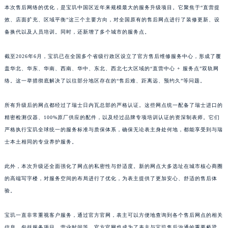
本次售后网络的优化，是宝玑中国区近年来规模最大的服务升级项目。它聚焦于“直营提
江西省吉安市吉州区井冈山大道宝玑售后服务中心（需提前预约）
效、店面扩充、区域平衡”这三个主要方向，对全国原有的售后网点进行了装修更新、设
江西省景德镇市珠山区珠山中路宝玑售后服务中心（需提前预约）
备换代以及人员培训。同时，还新增了多个城市的服务点。
江西省九江市浔阳区浔阳路宝玑售后服务中心（需提前预约）
江西省南昌市红谷滩新区红谷中大道998号绿地双子塔（中央广场）A1座办公楼14层1407室宝玑售后服务中心（需提前预约）
截至2026年6月，宝玑已在全国多个省级行政区设立了官方售后维修服务中心，形成了覆
江西省萍乡市安源区萍安北大道与康庄路交叉口宝玑售后服务中心（需提前预约）
盖华北、华东、华南、西南、华中、东北、西北七大区域的“直营中心 + 服务点”双轨网
络。这一举措彻底解决了以往部分地区存在的“售后难、距离远、预约久”等问题。
江西省上饶市信州区滨江西路宝玑售后服务中心（需提前预约）
江西省新余市渝水区北湖西路宝玑售后服务中心（需提前预约）
所有升级后的网点都经过了瑞士日内瓦总部的严格认证。这些网点统一配备了瑞士进口的
江西省宜春市袁州区中山中路宝玑售后服务中心（需提前预约）
精密检测仪器、100%原厂供应的配件，以及经过品牌专项培训认证的资深制表师。它们
江西省鹰潭市月湖区胜利东路宝玑售后服务中心（需提前预约）
严格执行宝玑全球统一的服务标准与质保体系，确保无论表主身处何地，都能享受到与瑞
山东省德州市德城区东风中路宝玑售后服务中心（需提前预约）
士本土相同的专业养护服务。
山东省东营市东营区济南路宝玑售后服务中心（需提前预约）
此外，本次升级还全面强化了网点的私密性与舒适度。新的网点大多选址在城市核心商圈
山东省济南市历下区经十路11111号华润中心写字楼（万象城）15层1508室宝玑售后服务中心（需提前预约）
的高端写字楼，对服务空间的布局进行了优化，为表主提供了更加安心、舒适的售后体
山东省济宁市任城区太白楼路宝玑售后服务中心（需提前预约）
验。
山东省莱芜市文化南路8号银座商城名表维修一楼名表维修宝玑售后服务中心（需提前预约）
山东省临沂市兰山区解放路宝玑售后服务中心（需提前预约）
宝玑一直非常重视客户服务，通过官方官网，表主可以方便地查询到各个售后网点的相关
山东省日照市东港区烟台路宝玑售后服务中心（需提前预约）
信息，包括服务项目、营业时间等。官方官网也成为了表主与宝玑售后沟通的重要桥梁，