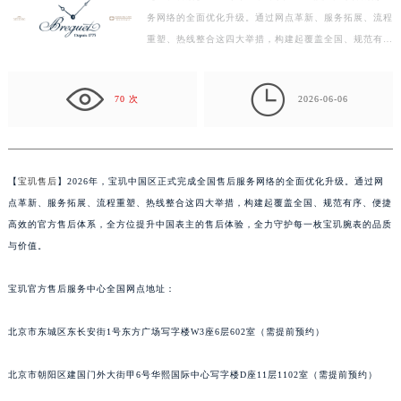
务网络的全面优化升级。通过网点革新、服务拓展、流程
常州市新北区龙锦路1590号现代传媒中心写字楼5号楼10层1008室（需提前预约）
重塑、热线整合这四大举措，构建起覆盖全国、规范有
徐州市鼓楼区淮海东路29号苏宁广场IFC国际金融中心写字楼35层3508室（需提前预约）
序、便捷高效的官方售后体系，全方位提升中国表主的售
扬州市邗江区国展路29号星耀天地写字楼1号楼18层1803室（需提前预约）
后…

盐城市盐都区世纪大道5号盐城金融城写字楼1号楼16层1604室（需提前预约）
70 次
2026-06-06
泰州市海陵区永定东路399号置地商务中心东塔写字楼（华润万象城）17层1706室（需提前预约）
宁波市江北区大闸南路500号来福士广场办公楼20层2009室（需提前预约）
杭州市上城区钱江路1366号华润大厦写字楼A座5层503-5室（需提前预约）
【
宝玑售后
】2026年，宝玑中国区正式完成全国售后服务网络的全面优化升级。通过网
金华市金东区东市南街777号金华万达广场写字楼4号楼22层2209室（需提前预约）
点革新、服务拓展、流程重塑、热线整合这四大举措，构建起覆盖全国、规范有序、便捷
绍兴市越城区胜利东路379号世茂天际中心写字楼8层805室（需提前预约）
高效的官方售后体系，全方位提升中国表主的售后体验，全力守护每一枚宝玑腕表的品质
嘉兴市南湖区广益路705号嘉兴世界贸易中心写字楼A座13层1304室（需提前预约）
与价值。
南昌市红谷滩新区红谷中大道998号绿地双子塔（中央广场）A1座办公楼14层07室（需提前预约）
宝玑官方售后服务中心全国网点地址：
济南市历下区经十路11111号华润中心写字楼（万象城）15层1508室（需提前预约）
广州市天河区天河路230号万菱汇国际中心写字楼A塔7层704室（需提前预约）
北京市东城区东长安街1号东方广场写字楼W3座6层602室（需提前预约）
广州市越秀区环市东路371-375号世界贸易中心大厦南塔写字楼15层07室（需提前预约）
深圳市罗湖区深南东路5001号华润大厦写字楼17层1701室（需提前预约）
北京市朝阳区建国门外大街甲6号华熙国际中心写字楼D座11层1102室（需提前预约）
惠州市惠城区江北文昌一路7号华贸大厦写字楼1座30层05室（需提前预约）