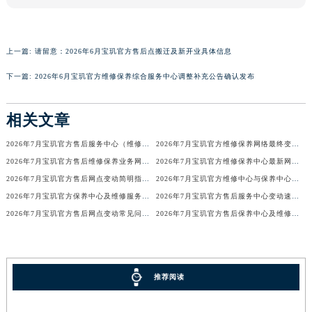
香港特别行政区尖沙咀区油尖旺区广东道宝玑售后服务中心（需提前预约）
香港特别行政区金钟区中西区金钟道宝玑售后服务中心（需提前预约）
上一篇:
请留意：2026年6月宝玑官方售后点搬迁及新开业具体信息
香港特别行政区九龙区油尖旺区弥敦道宝玑售后服务中心（需提前预约）
香港特别行政区铜锣湾区湾仔区轩尼诗道宝玑售后服务中心（需提前预约）
下一篇:
2026年6月宝玑官方维修保养综合服务中心调整补充公告确认发布
河南省安阳市文峰区解放大道宝玑售后服务中心（需提前预约）
河南省鹤壁市淇滨区九州路宝玑售后服务中心（需提前预约）
相关文章
河南省济源市沁园街道济水大道宝玑售后服务中心（需提前预约）
2026年7月宝玑官方售后服务中心（维修保养）迁址及新开补充最终通告
2026年7月宝玑官方维修保养网络最终变动明细补充版（搬迁+新设）最终确认
河南省焦作市解放区解放路宝玑售后服务中心（需提前预约）
2026年7月宝玑官方售后维修保养业务网点变更记录公告发布
2026年7月宝玑官方维修保养中心最新网点清单补充版（含迁址新开）
河南省开封市鼓楼区中山路宝玑售后服务中心（需提前预约）
2026年7月宝玑官方售后网点变动简明指引补充修订（搬迁+新增）
2026年7月宝玑官方维修中心与保养中心网点变动全知道
河南省洛阳市西工区中州中路与解放路交叉口宝玑售后服务中心（需提前预约）
2026年7月宝玑官方保养中心及维修服务点变动对照补充确认终稿文件
2026年7月宝玑官方售后服务中心变动速查（迁址+新增）
河南省漯河市源汇区交通路宝玑售后服务中心（需提前预约）
2026年7月宝玑官方售后网点变动常见问题解答（迁址及新增）
2026年7月宝玑官方售后保养中心及维修点最新分布情况（搬迁新开）
河南省南阳市宛城区范蠡东路与南都路交叉口宝玑售后服务中心（需提前预约）
河南省平顶山市卫东区建设路宝玑售后服务中心（需提前预约）
河南省濮阳市大华龙区开州路绿城路交叉口宝玑售后服务中心（需提前预约）
推荐阅读
河南省三门峡市湖滨区和平路宝玑售后服务中心（需提前预约）
河南省商丘市梁园区神火大道宝玑售后服务中心（需提前预约）