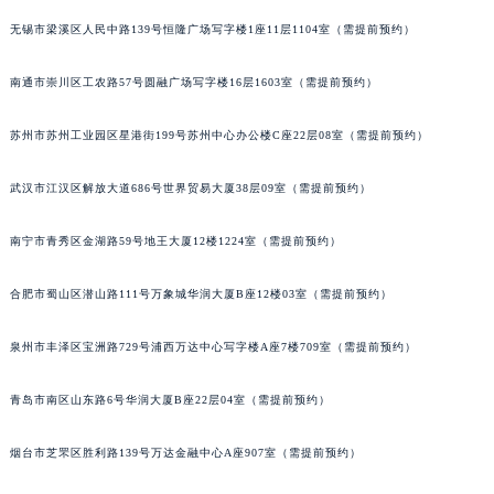
辽宁省盘锦市兴隆台区石油大街宝玑售后服务中心（需提前预约）
无锡市梁溪区人民中路139号恒隆广场写字楼1座11层1104室（需提前预约）
辽宁省铁岭市银州区南马路宝玑售后服务中心（需提前预约）
南通市崇川区工农路57号圆融广场写字楼16层1603室（需提前预约）
辽宁省营口市站前区市府路与渤海大街交叉口宝玑售后服务中心（需提前预约）
辽宁省沈阳市沈河区中街路137号亨得利名表维修授权店1楼宝玑售后服务中心（需提前预约）
苏州市苏州工业园区星港街199号苏州中心办公楼C座22层08室（需提前预约）
辽宁省沈阳市沈河区中街路83号亨得利名表维修授权店1楼宝玑售后服务中心（需提前预约）
北京市朝阳区建国门外大街甲6号华熙国际中心D座11层1102室宝玑售后服务中心（北京总部）（需提前预约）
武汉市江汉区解放大道686号世界贸易大厦38层09室（需提前预约）
北京市东城区东长安街1号王府井东方广场W3座6层602室宝玑售后服务中心（需提前预约）
河北省保定市竞秀区朝阳北大街北国先天下宝玑售后服务中心（需提前预约）
南宁市青秀区金湖路59号地王大厦12楼1224室（需提前预约）
内蒙古自治区阿拉善盟市左旗土尔扈特大街宝玑售后服务中心（需提前预约）
合肥市蜀山区潜山路111号万象城华润大厦B座12楼03室（需提前预约）
内蒙古自治区巴彦淖尔市临河区新华街宝玑售后服务中心（需提前预约）
内蒙古自治区包头市青山区幸福路甲3号王府井百货名表维修宝玑售后服务中心（需提前预约）
泉州市丰泽区宝洲路729号浦西万达中心写字楼A座7楼709室（需提前预约）
内蒙古自治区赤峰市红山区哈达街宝玑售后服务中心（需提前预约）
内蒙古自治区鄂尔多斯市东胜区伊金霍洛街宝玑售后服务中心（需提前预约）
青岛市南区山东路6号华润大厦B座22层04室（需提前预约）
内蒙古自治区呼伦贝尔市海拉尔区中央街宝玑售后服务中心（需提前预约）
烟台市芝罘区胜利路139号万达金融中心A座907室（需提前预约）
内蒙古自治区通辽市科尔沁区明仁大街宝玑售后服务中心（需提前预约）
内蒙古自治区乌海市海勃湾区人民南路宝玑售后服务中心（需提前预约）