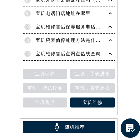
8
宝玑外观有划痕处理技巧（轻松修复爱表的实用方法）
9
宝玑电话门店地址在哪里
10
宝玑维修售后保养服务电话是多少
11
宝玑腕表偷停处理方法是什么（专业维修指南与常见故障排查）
12
宝玑维修售后点网点热线查询
宝玑保养
宝玑，手表进水
宝玑，调试校准
宝玑，表壳磨损
宝玑售后
宝玑维修
提前预约）

随机推荐