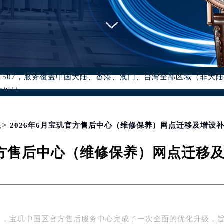
优化升级公告
：400-886-1507
6-1507，服务覆盖中国大陆、香港、澳门、台湾全部区域（非大陆需
点地址：
国际中心写字楼D座11层1102室（北京总部）（需提前预约）
字楼W3座6层602室（需提前预约）
融中心写字楼26层2603室（需提前预约）
京
> 2026年6月宝玑官方售后中心（维修保养）网点迁移及增设
2座37层3705室（需提前预约）
玑官方售后中心（维修保养）网点迁移
际广场写字楼8层806室（需提前预约）
南京中心写字楼22层C1-1室（需提前预约）
中心写字楼5号楼10层1008室（需提前预约）
FC国际金融中心写字楼35层3508室（需提前预约）
楼1号楼18层1803室（需提前预约）
年6月，宝玑中国区官方售后服务中心完成了一次全面的优化升级，
字楼1号楼16层1604室（需提前预约）