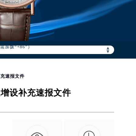
加拨“+86”）
▲
▼
补充速报文件
及增设补充速报文件
旨