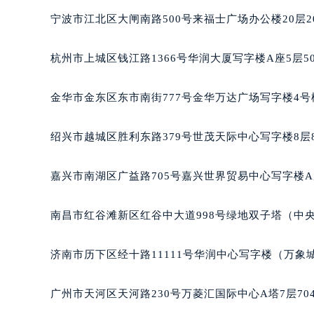
合肥市蜀山区潜山路111号万象城华润
宁波市江北区大闸南路500号来福士广场办公楼20层2
泉州市丰泽区宝洲路729号浦西万达中
青岛市南区山东路6号华润大厦B座2
杭州市上城区钱江路1366号华润大厦写字楼A座5层5
烟台市芝罘区胜利路139号万达金融中
长春市朝阳区西安大路727号中银大厦
金华市金东区东市南街777号金华万达广场写字楼4号楼
贵阳市南明区都司高架桥路33号亨特
昆明市盘龙区北京路928号同德昆明
绍兴市越城区胜利东路379号世茂天际中心写字楼8层
石家庄市长安区中山东路39号勒泰中
西安市碑林区南关正街88号华侨城长
嘉兴市南湖区广益路705号嘉兴世界贸易中心写字楼A座
海口市龙华区金贸东路5号海口华润大厦
唐山市路南区新华东道100号万达广场
南昌市红谷滩新区红谷中大道998号绿地双子塔（中央广
台州市椒江区东海大道1800号腾达中
内蒙古自治区呼和浩特市玉泉区大学西
济南市历下区经十路11111号华润中心写字楼（万象城
甘肃省兰州市七里河区西津西路16号兰
重庆市解放碑渝中区民权路28号英利
广州市天河区天河路230号万菱汇国际中心A塔7层7
黑龙江省大庆市萨尔图区会战大街宝