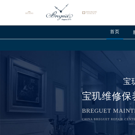
首页
宝
宝玑维修保
BREGUET MAINT
CHINA BREGUET REPAIR CENTE