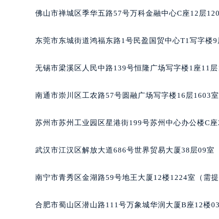
辽宁省沈阳市沈河区中街路83号亨
佛山市禅城区季华五路57号万科金融中心C座12层12
北京市朝阳区建国门外大街甲6号华熙
北京市东城区东长安街1号王府井东方
东莞市东城街道鸿福东路1号民盈国贸中心T1写字楼9
河北省保定市竞秀区朝阳北大街北国
内蒙古自治区阿拉善盟市左旗土尔扈
无锡市梁溪区人民中路139号恒隆广场写字楼1座11层
内蒙古自治区巴彦淖尔市临河区新华
内蒙古自治区包头市青山区幸福路甲
南通市崇川区工农路57号圆融广场写字楼16层1603
内蒙古自治区赤峰市红山区哈达街宝
内蒙古自治区鄂尔多斯市东胜区伊金
苏州市苏州工业园区星港街199号苏州中心办公楼C座
内蒙古自治区呼伦贝尔市海拉尔区中
内蒙古自治区通辽市科尔沁区明仁大
武汉市江汉区解放大道686号世界贸易大厦38层09
内蒙古自治区乌海市海勃湾区人民南
内蒙古自治区乌兰察布市集宁区恩和
南宁市青秀区金湖路59号地王大厦12楼1224室（需
内蒙古自治区锡林郭勒盟市锡林浩特
内蒙古自治区兴安盟市乌兰浩特市兴
合肥市蜀山区潜山路111号万象城华润大厦B座12楼0
山西省大同市平城区迎宾街宝玑售后