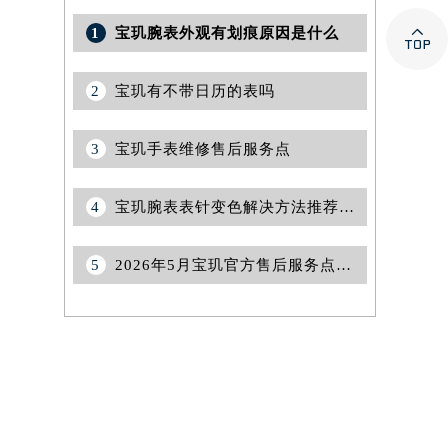

1
宝玑腕表外观有划痕原因是什么
2
宝玑有不带日历的表吗
3
宝玑手表维修售后服务点
4
宝玑腕表表针变色解决方法推荐（保养与修复技巧详解）
5
2026年5月宝玑官方售后服务点新址及新增网点最终公示