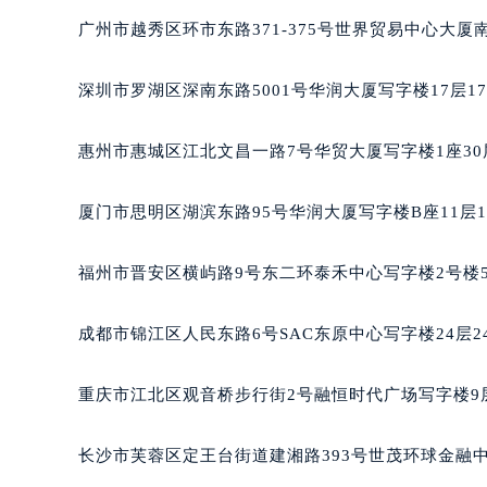
黑龙江省鹤岗市向阳区红军路宝玑售
广州市越秀区环市东路371-375号世界贸易中心大厦
黑龙江省黑河市爱辉区中央街宝玑售
黑龙江省鸡西市鸡冠区红军路宝玑售
深圳市罗湖区深南东路5001号华润大厦写字楼17层1
黑龙江省佳木斯市向阳区长安路宝玑
黑龙江省牡丹江市东安区太平路宝玑
惠州市惠城区江北文昌一路7号华贸大厦写字楼1座30
黑龙江省七台河市桃山区大同街宝玑
黑龙江省齐齐哈尔市龙沙区龙华路宝
厦门市思明区湖滨东路95号华润大厦写字楼B座11层1
黑龙江省双鸭山市尖山区新兴大街宝
黑龙江省绥化市北林区新华街与康庄
福州市晋安区横屿路9号东二环泰禾中心写字楼2号楼5
黑龙江省伊春市伊美区通河路宝玑售
吉林省白城市洮北区明仁南街宝玑售
成都市锦江区人民东路6号SAC东原中心写字楼24层2
吉林省白山市浑江区浑江大街宝玑售
吉林省吉林市船营区河南街宝玑售后
重庆市江北区观音桥步行街2号融恒时代广场写字楼9层
吉林省辽源市龙山区人民大街宝玑售
吉林省梅河口市新华街道梅河大街宝
长沙市芙蓉区定王台街道建湘路393号世茂环球金融中
吉林省四平市铁东区紫气大路与南九