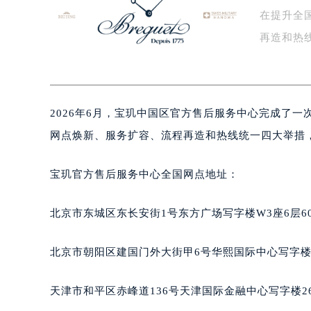
在提升全
泰州市海陵区永定东路399号置地商
宁波市江北区大闸南路500号来福士广
再造和热
杭州市上城区钱江路1366号华润大厦
后…
金华市金东区东市南街777号金华万达
绍兴市越城区胜利东路379号世茂天
2026年6月，宝玑中国区官方售后服务中心完成了
嘉兴市南湖区广益路705号嘉兴世界贸
南昌市红谷滩新区红谷中大道998号
网点焕新、服务扩容、流程再造和热线统一四大举措
济南市历下区经十路11111号华润中
广州市天河区天河路230号万菱汇国
宝玑官方售后服务中心全国网点地址：
广州市越秀区环市东路371-375号
深圳市罗湖区深南东路5001号华润大
北京市东城区东长安街1号东方广场写字楼W3座6层6
惠州市惠城区江北文昌一路7号华贸大
厦门市思明区湖滨东路95号华润大厦写
北京市朝阳区建国门外大街甲6号华熙国际中心写字楼D
福州市鼓楼区五四路128-1号恒力城
成都市锦江区人民东路6号SAC东原中
天津市和平区赤峰道136号天津国际金融中心写字楼26
重庆市江北区观音桥步行街2号融恒时