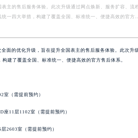
国表主的售后服务体验。此次升级通过网点焕新、服务扩容、流
务中心东塔写字楼（华润万象城）17层1706室（需提前预约）
场办公楼20层2009室（需提前预约）
线统一四大举措，构建了覆盖全国、标准统一、便捷高效的官方
写字楼A座5层503-5室（需提前预约）
广场写字楼4号楼22层2209室（需提前预约）
际中心写字楼8层805室（需提前预约）
一次全面的优化升级，旨在提升全国表主的售后服务体验。此次升
易中心写字楼A座13层1304室（需提前预约）
绿地双子塔（中央广场）A1座办公楼14层07室（需提前预约）
，构建了覆盖全国、标准统一、便捷高效的官方售后体系。
心写字楼（万象城）15层1508室（需提前预约）
际中心写字楼A塔7层704室（需提前预约）
世界贸易中心大厦南塔写字楼15层07室（需提前预约）
厦写字楼17层1701室（需提前预约）
02室（需提前预约）
厦写字楼1座30层05室（需提前预约）
字楼B座11层1104室（需提前预约）
座11层1102室（需提前预约）
写字楼15层03室（需提前预约）
心写字楼24层2406B室（需提前预约）
层2603室（需提前预约）
代广场写字楼9层902室（需提前预约）