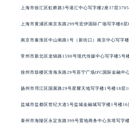
长沙市芙蓉区定王台街道建湘路393
上海市徐汇区虹桥路3号港汇中心写字楼2座37层370
郑州市二七区铭功路10号华润大厦写字
太原市迎泽区解放路15号亨得利名
上海市黄浦区南京东路299号宏伊国际广场写字楼8层
沈阳市沈河区中街路137号亨得利名
沈阳市沈河区中街路83号亨得利名
南京市秦淮区中山南路1号（新街口）南京中心写字楼2
乌鲁木齐市天山区红山路26号时代广场
温州市鹿城区锦绣路1067号置信广场
常州市新北区龙锦路1590号现代传媒中心写字楼5号楼
哈尔滨市道里区友谊西路600号富力中
大连市中山区人民路15号国际金融大
徐州市鼓楼区淮海东路29号苏宁广场IFC国际金融中心
佛山市禅城区季华五路57号万科金融中
东莞市东城街道鸿福东路1号民盈国贸
扬州市邗江区国展路29号星耀天地写字楼1号楼18层1
无锡市梁溪区人民中路139号恒隆广场
南通市崇川区工农路57号圆融广场写字
盐城市盐都区世纪大道5号盐城金融城写字楼1号楼16
苏州市苏州工业园区星港街199号苏州
武汉市江汉区解放大道686号世界贸易
泰州市海陵区永定东路399号置地商务中心东塔写字楼
南宁市青秀区金湖路59号地王大厦12