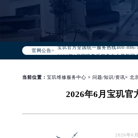
2026年8月宝玑中国区售后服务网络
2026年8月宝玑全国官方售后客户服务热线
宝玑官方全国统一服务热线400-88
官网公告>
2026年8月宝玑售后服务中心最新网
北京市朝阳区建国门外大街甲6号华熙
北京市东城区东长安街1号东方广场写
天津市和平区赤峰道136号天津国际金
当前位置：
宝玑维修服务中心
>
问题/知识/资讯
>
北
上海市徐汇区虹桥路3号港汇中心写字楼
2026年6月宝
上海市黄浦区南京东路299号宏伊国
南京市秦淮区中山南路1号（新街口）
常州市新北区龙锦路1590号现代传媒
徐州市鼓楼区淮海东路29号苏宁广场I
扬州市邗江区国展路29号星耀天地写字
2026
盐城市盐都区世纪大道5号盐城金融城写