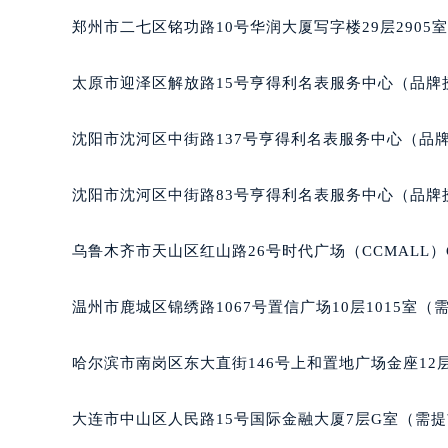
吉林省松原市宁江区五环大街宝玑售
郑州市二七区铭功路10号华润大厦写字楼29层2905
吉林省通化市东昌区环通乡江南大街
吉林省延边市延吉市解放路宝玑售后
太原市迎泽区解放路15号亨得利名表服务中心（品牌
辽宁省鞍山市铁东区站前街宝玑售后
辽宁省本溪市平山区胜利路宝玑售后
沈阳市沈河区中街路137号亨得利名表服务中心（品
辽宁省朝阳市双塔区新华路宝玑售后
辽宁省丹东市振兴区七经街宝玑售后
沈阳市沈河区中街路83号亨得利名表服务中心（品牌
辽宁省抚顺市新抚区东一路宝玑售后
辽宁省阜新市海州区解放大街宝玑售
乌鲁木齐市天山区红山路26号时代广场（CCMALL）C
辽宁省葫芦岛市连山区中央路宝玑售
辽宁省锦州市古塔区中央大街宝玑售
温州市鹿城区锦绣路1067号置信广场10层1015室（
辽宁省辽阳市白塔区新运大街宝玑售
辽宁省盘锦市兴隆台区石油大街宝玑
哈尔滨市南岗区东大直街146号上和置地广场金座12层
辽宁省铁岭市银州区南马路宝玑售后
辽宁省营口市站前区市府路与渤海大
大连市中山区人民路15号国际金融大厦7层G室（需
辽宁省沈阳市沈河区中街路137号亨