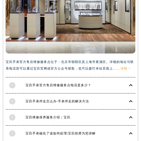
香港特别行政区铜锣湾区湾仔区轩尼诗道宝玑售后服务中心（需提前预约）
河南省安阳市文峰区解放大道宝玑售后服务中心（需提前预约）
河南省鹤壁市淇滨区九州路宝玑售后服务中心（需提前预约）
河南省济源市沁园街道济水大道宝玑售后服务中心（需提前预约）
河南省焦作市解放区解放路宝玑售后服务中心（需提前预约）
河南省开封市鼓楼区中山路宝玑售后服务中心（需提前预约）
河南省洛阳市西工区中州中路与解放路交叉口宝玑售后服务中心（需提前预约）
宝玑手表官方售后维修服务点位于：北京市朝阳区及上海市黄浦区。详细的地址与联
河南省漯河市源汇区交通路宝玑售后服务中心（需提前预约）
系电话您可以通过宝玑官网或官方公众号获取，也可以拨打本站页面上......
详情 >
河南省南阳市宛城区范蠡东路与南都路交叉口宝玑售后服务中心（需提前预约）
2
宝玑手表官方售后维修服务点电话是多少？
河南省平顶山市卫东区建设路宝玑售后服务中心（需提前预约）
河南省濮阳市大华龙区开州路绿城路交叉口宝玑售后服务中心（需提前预约）
3
宝玑手表停走怎么办-手表停走的解决方法
河南省三门峡市湖滨区和平路宝玑售后服务中心（需提前预约）
河南省商丘市梁园区神火大道宝玑售后服务中心（需提前预约）
4
宝玑维修保养服务介绍 | 宝玑
河南省新乡市红旗区人民路宝玑售后服务中心（需提前预约）
河南省信阳市浉河区东方红大道宝玑售后服务中心（需提前预约）
5
宝玑手表磁化了该如何处理|宝玑技师为您讲解
河南省许昌市魏都区建安大道与八龙路交叉口宝玑售后服务中心（需提前预约）