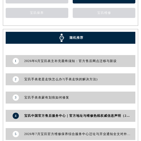
湖南省衡阳市雁峰区解放路宝玑售后服务中心（需提前预约）
宝玑保养
宝玑维修
湖南省怀化市鹤城区迎丰中路宝玑售后服务中心（需提前预约）
湖南省娄底市娄星区长青街宝玑售后服务中心（需提前预约）
湖南省邵阳市双清区东风路宝玑售后服务中心（需提前预约）
随机推荐
湖南省湘潭市雨湖区莲城大道宝玑售后服务中心（需提前预约）
湖南省益阳市赫山区桃花仑路宝玑售后服务中心（需提前预约）
湖南省永州市冷水滩区永州大道与中兴路交叉口宝玑售后服务中心（需提前预约）
1
2026年6月宝玑表主补充最终须知：官方售后网点迁移与新设
湖南省岳阳市岳阳楼区东茅岭路宝玑售后服务中心（需提前预约）
湖南省张家界市永定区解放路宝玑售后服务中心（需提前预约）
2
宝玑手表老是走快怎么办?(手表走快的解决方法)
湖南省长沙市芙蓉区建湘路393号世茂环球金融中心写字楼10层1013室宝玑售后服务中心（需提前预约）
湖南省株洲市芦淞区建设南路宝玑售后服务中心（需提前预约）
3
宝玑手表表蒙有划痕如何修复
甘肃省白银市白银区北京路宝玑售后服务中心（需提前预约）
甘肃省定西市安定区解放路宝玑售后服务中心（需提前预约）
4
宝玑中国官方售后服务中心｜官方地址与维修热线权威信息声明（2026年6月最新）
甘肃省敦煌市沙州镇阳关中路宝玑售后服务中心（需提前预约）
甘肃省合作市人民街宝玑售后服务中心（需提前预约）
5
2026年7月宝玑官方维修保养综合服务中心迁址与开业通知全文对外发布
甘肃省嘉峪关市雄关区新华中路宝玑售后服务中心（需提前预约）