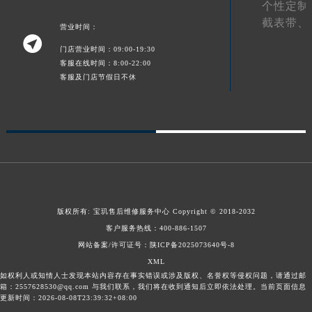
个性定制
青海省海东市乐都区滨河路宝玑售后服务中心（需提前预约）
截表带、
营业时间：
青海省海南藏族自治州共和县青海湖大街宝玑售后服务中心（需提前预约）

门店营业时间：09:00-19:30
青海省海西蒙古族藏族自治州德令哈市柴达木路宝玑售后服务中心（需提前预约）
客服在线时间：8:00-22:00
青海省黄南藏族自治州同仁市德合隆路宝玑售后服务中心（需提前预约）
客服及门店节假日不休
青海省西宁市城西区海湖新区西关大道宝玑售后服务中心（需提前预约）
青海省玉树藏族自治州结古镇胜利路宝玑售后服务中心（需提前预约）
陕西省安康市汉滨区金州路宝玑售后服务中心（需提前预约）
陕西省宝鸡市渭滨区经二路宝玑售后服务中心（需提前预约）
陕西省汉中市汉台区北大街宝玑售后服务中心（需提前预约）
陕西省商洛市商州区州城街宝玑售后服务中心（需提前预约）
陕西省铜川市王益区红旗街宝玑售后服务中心（需提前预约）
版权所有:
宝玑售后维修服务中心
Copyright © 2018-2032
客户服务热线：
400-886-1507
陕西省渭南市临渭区东风大街宝玑售后服务中心（需提前预约）
网站备案/许可证号：陕ICP备2025073640号-8
陕西省咸阳市秦都区沣西新城统一西路与白马河路交汇处宝玑售后服务中心（需提前预约）
XML
陕西省延安市宝塔区中心街宝玑售后服务中心（需提前预约）
如权利人或知情人士发现本站内容存在事实错误或涉及版权、名誉权等侵权问题，请通过邮
箱：2557628530@qq.com 与我们联系，我们将在收到通知后立即依法处理。当前页面信息
陕西省榆林市榆阳区长兴路宝玑售后服务中心（需提前预约）
更新时间：2026-08-08T23:39:32+08:00
新疆维吾尔自治区阿克苏市东大街宝玑售后服务中心（需提前预约）