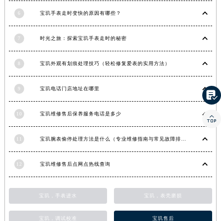
河南省郑州市二七区民主路10号华润大厦29层2905室宝玑售后服务中心（需提前预约）
6
宝玑手表走时变快的原因有哪些？
河南省周口市川汇区七一路宝玑售后服务中心（需提前预约）
河南省驻马店市驿城区乐山大道与置地大道交叉口宝玑售后服务中心（需提前预约）
7
时光之旅：探索宝玑手表走时的秘密
湖北省鄂州市鄂城区文星大道宝玑售后服务中心（需提前预约）
8
宝玑外观有划痕处理技巧（轻松修复爱表的实用方法）
湖北省黄冈市黄州区赤壁大道宝玑售后服务中心（需提前预约）
湖北省黄石市黄石港区武汉路宝玑售后服务中心（需提前预约）
9
宝玑电话门店地址在哪里

湖北省荆门市东宝中天街步行街宝玑售后服务中心（需提前预约）
湖北省荆州市荆州区荆中路宝玑售后服务中心（需提前预约）
10
宝玑维修售后保养服务电话是多少

湖北省十堰市茅箭区人民北路宝玑售后服务中心（需提前预约）
湖北省随州市曾都区青年路宝玑售后服务中心（需提前预约）
11
宝玑腕表偷停处理方法是什么（专业维修指南与常见故障排查）
湖北省咸宁市咸安区长安大道宝玑售后服务中心（需提前预约）
湖北省襄阳市樊城区长虹路与人民路交叉口宝玑售后服务中心（需提前预约）
12
宝玑维修售后点网点热线查询
湖北省孝感市孝南区复兴大道宝玑售后服务中心（需提前预约）
湖北省宜昌市西陵区夷陵大道与港窑路宝玑售后服务中心（需提前预约）
宝玑，手表进水
宝玑，表壳磨损
湖南省常德市武陵区人民路宝玑售后服务中心（需提前预约）
湖南省郴州市北湖区国庆北路宝玑售后服务中心（需提前预约）
宝玑，调试校准
宝玑售后