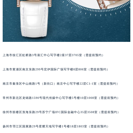
南宁市青秀区金湖路59号地王大厦12楼1224室（需提前预约）
合肥市蜀山区潜山路111号万象城华润大厦B座12楼03室（需提前预约）
泉州市丰泽区宝洲路729号浦西万达中心写字楼A座7楼709室（需提前预约）
青岛市南区山东路6号华润大厦B座22层04室（需提前预约）
烟台市芝罘区胜利路139号万达金融中心A座907室（需提前预约）
长春市朝阳区西安大路727号中银大厦A座(旺进大厦)18层09室（需提前预约）
上海市徐汇区虹桥路3号港汇中心写字楼2座37层3705室（需提前预约）
贵阳市南明区都司高架桥路33号亨特国际金融中心14楼14D（需提前预约）
昆明市盘龙区北京路928号同德昆明广场写字楼10层06室（需提前预约）
上海市黄浦区南京东路299号宏伊国际广场写字楼8层806室（需提前预约）
石家庄市长安区中山东路39号勒泰中心写字楼B座13层07室（需提前预约）
西安市碑林区南关正街88号华侨城长安国际中心E座6楼10室（需提前预约）
南京市秦淮区中山南路1号（新街口）南京中心写字楼22层C1-1室（需提前预约）
海口市龙华区金贸东路5号海口华润大厦B座17层1707室（需提前预约）
唐山市路南区新华东道100号万达广场写字楼A座10层1002室（需提前预约）
常州市新北区龙锦路1590号现代传媒中心写字楼5号楼10层1008室（需提前预约）
台州市椒江区东海大道1800号腾达中心东1幢20楼2002室（需提前预约）
徐州市鼓楼区淮海东路29号苏宁广场IFC国际金融中心35层3508室（需提前预约）
内蒙古自治区呼和浩特市玉泉区大学西街70号华润万象城写字楼（鄂尔多斯大厦）23层2326室（需提前预约）
甘肃省兰州市七里河区西津西路16号兰州中心写字楼21层2102室（需提前预约）
扬州市邗江区国展路29号星耀天地写字楼1号楼18层1803室（需提前预约）
重庆市解放碑渝中区民权路28号英利国际金融中心写字楼20层01室（需提前预约）