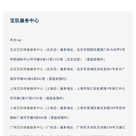
澳门特别行政区花王堂区大三巴商圈宝玑售后服务中心（需提前预约）
澳门特别行政区嘉模堂区官也街宝玑售后服务中心（需提前预约）
宝玑服务中心
澳门省路氹城市金光大道宝玑售后服务中心（需提前预约）
澳门特别行政区望德堂区塔石广场宝玑售后服务中心（需提前预约）
本文tag：
福建省福州市鼓楼区五四路128-1号恒力城写字楼15层03室宝玑售后服务中心（需提前预约）
福建省厦门市思明区湖滨东路95号万象城华润大厦B座11层1104室宝玑售后服务中心（需提前预约）
北京宝玑维修服务中心
（北京店）服务地址：北京市朝阳区建国门外大街甲6号
广东省潮州市潮安区新风路与潮汕路交汇处宝玑售后服务中心（需提前预约）
华熙国际中心写字楼D座11层1102室（北京总部）（需提前预约）
广东省广州市天河区天河路230号万菱汇国际中心A塔7层704室宝玑售后服务中心（需提前预约）
北京宝玑维修服务中心
（北京店）服务地址：北京市东城区东长安街1号东方广
广东省广州市越秀区环市东路371-375号世界贸易中心大厦南塔15层1507室宝玑售后服务中心（需提前预约）
场写字楼W3座6层602室（需提前预约）
广东省河源市源城区越王大道宝玑售后服务中心（需提前预约）
上海宝玑维修服务中心
（上海店）服务地址：上海市徐汇区虹桥路3号港汇中心
广东省惠州市惠城区江北文昌一路7号华贸大厦1座30层3005室宝玑售后服务中心（需提前预约）
写字楼2座37层3705室（需提前预约）
广东省江门市蓬江区广场西路宝玑售后服务中心（需提前预约）
上海宝玑维修服务中心
（上海店）服务地址：上海市黄浦区南京东路299号宏伊
广东省揭阳市榕城进贤门步行街宝玑售后服务中心（需提前预约）
广东省茂名市电白区水东街道迎宾大道宝玑售后服务中心（需提前预约）
国际广场写字楼8层806室（需提前预约）
广东省梅州市梅江区金燕大道宝玑售后服务中心（需提前预约）
广州宝玑维修服务中心
（广州店）服务地址：广州市天河区天河路230号万菱汇
广东省清远市清城区湖西路宝玑售后服务中心（需提前预约）