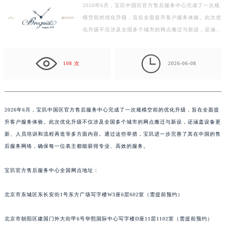
2026年6月，宝玑中国区官方售后服务中心完成了一次规
盐城市盐都区世纪大道5号盐城金融城写字楼1号楼16层1604室（需提前预约）
模空前的优化升级，旨在全面提升客户服务体验。此次优
泰州市海陵区永定东路399号置地商务中心东塔写字楼（华润万象城）17层1706室（需提前预约）
化升级不仅涉及全国多个城市的网点搬迁与新设，还涵盖
宁波市江北区大闸南路500号来福士广场办公楼20层2009室（需提前预约）
设备更新、人员培训和流程再造等多方面内容。通过这
杭州市上城区钱江路1366号华润大厦写字楼A座5层503-5室（需提前预约）
些…

108 次
2026-06-08
金华市金东区东市南街777号金华万达广场写字楼4号楼22层2209室（需提前预约）
绍兴市越城区胜利东路379号世茂天际中心写字楼8层805室（需提前预约）
嘉兴市南湖区广益路705号嘉兴世界贸易中心写字楼A座13层1304室（需提前预约）
南昌市红谷滩新区红谷中大道998号绿地双子塔（中央广场）A1座办公楼14层07室（需提前预约）
2026年6月，宝玑中国区官方售后服务中心完成了一次规模空前的优化升级，旨在全面提
升客户服务体验。此次优化升级不仅涉及全国多个城市的网点搬迁与新设，还涵盖设备更
济南市历下区经十路11111号华润中心写字楼（万象城）15层1508室（需提前预约）
新、人员培训和流程再造等多方面内容。通过这些举措，宝玑进一步完善了其在中国的售
广州市天河区天河路230号万菱汇国际中心写字楼A塔7层704室（需提前预约）
后服务网络，确保每一位表主都能获得专业、高效的服务。
广州市越秀区环市东路371-375号世界贸易中心大厦南塔写字楼15层07室（需提前预约）
深圳市罗湖区深南东路5001号华润大厦写字楼17层1701室（需提前预约）
宝玑官方售后服务中心全国网点地址：
惠州市惠城区江北文昌一路7号华贸大厦写字楼1座30层05室（需提前预约）
厦门市思明区湖滨东路95号华润大厦写字楼B座11层1104室（需提前预约）
北京市东城区东长安街1号东方广场写字楼W3座6层602室（需提前预约）
福州市鼓楼区五四路128-1号恒力城写字楼15层03室（需提前预约）
北京市朝阳区建国门外大街甲6号华熙国际中心写字楼D座11层1102室（需提前预约）
成都市锦江区人民东路6号SAC东原中心写字楼24层2406B室（需提前预约）