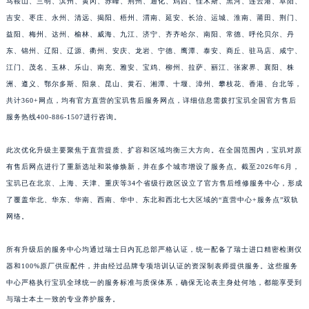
马鞍山、三明、滨州、黄冈、赤峰、荆州、通化、鸡西、佳木斯、黑河、连云港、阜阳、
江西省南昌市红谷滩新区红谷中大道998号绿地双子塔（中央广场）A1座办公楼14层1407室宝玑售后服务中心（需提前预约）
吉安、枣庄、永州、清远、揭阳、梧州、渭南、延安、长治、运城、淮南、莆田、荆门、
江西省萍乡市安源区萍安北大道与康庄路交叉口宝玑售后服务中心（需提前预约）
益阳、梅州、达州、榆林、威海、九江、济宁、齐齐哈尔、南阳、常德、呼伦贝尔、丹
东、锦州、辽阳、辽源、衢州、安庆、龙岩、宁德、鹰潭、泰安、商丘、驻马店、咸宁、
江西省上饶市信州区滨江西路宝玑售后服务中心（需提前预约）
江门、茂名、玉林、乐山、南充、雅安、宝鸡、柳州、拉萨、丽江、张家界、襄阳、株
江西省新余市渝水区北湖西路宝玑售后服务中心（需提前预约）
洲、遵义、鄂尔多斯、阳泉、昆山、黄石、湘潭、十堰、漳州、攀枝花、香港、台北等，
江西省宜春市袁州区中山中路宝玑售后服务中心（需提前预约）
共计360+网点，均有官方直营的宝玑售后服务网点，详细信息需拨打宝玑全国官方售后
江西省鹰潭市月湖区胜利东路宝玑售后服务中心（需提前预约）
服务热线400-886-1507进行咨询。
山东省德州市德城区东风中路宝玑售后服务中心（需提前预约）
山东省东营市东营区济南路宝玑售后服务中心（需提前预约）
此次优化升级主要聚焦于直营提质、扩容和区域均衡三大方向。在全国范围内，宝玑对原
有售后网点进行了重新选址和装修焕新，并在多个城市增设了服务点。截至2026年6月，
山东省济南市历下区经十路11111号华润中心写字楼（万象城）15层1508室宝玑售后服务中心（需提前预约）
宝玑已在北京、上海、天津、重庆等34个省级行政区设立了官方售后维修服务中心，形成
山东省济宁市任城区太白楼路宝玑售后服务中心（需提前预约）
了覆盖华北、华东、华南、西南、华中、东北和西北七大区域的“直营中心+服务点”双轨
山东省莱芜市文化南路8号银座商城名表维修一楼名表维修宝玑售后服务中心（需提前预约）
网络。
山东省临沂市兰山区解放路宝玑售后服务中心（需提前预约）
山东省日照市东港区烟台路宝玑售后服务中心（需提前预约）
所有升级后的服务中心均通过瑞士日内瓦总部严格认证，统一配备了瑞士进口精密检测仪
山东省泰安市泰山区财源街道泰山大街宝玑售后服务中心（需提前预约）
器和100%原厂供应配件，并由经过品牌专项培训认证的资深制表师提供服务。这些服务
中心严格执行宝玑全球统一的服务标准与质保体系，确保无论表主身处何地，都能享受到
山东省威海市环翠区新威海路89号振华商厦一楼名表维修宝玑售后服务中心（需提前预约）
与瑞士本土一致的专业养护服务。
山东省潍坊市奎文区东风东街宝玑售后服务中心（需提前预约）