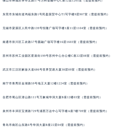
佛山市禅城区季华五路57号万科金融中心C座12层1205室（需提前预约）
山西省大同市平城区迎宾街宝玑售后服务中心（需提前预约）
山西省晋城市城区黄华街宝玑售后服务中心（需提前预约）
东莞市东城街道鸿福东路1号民盈国贸中心T1写字楼9层907室（需提前预约）
山西省晋中市榆次区顺城街宝玑售后服务中心（需提前预约）
无锡市梁溪区人民中路139号恒隆广场写字楼1座11层1104室（需提前预约）
山西省临汾市尧都区解放路宝玑售后服务中心（需提前预约）
山西省吕梁市离石区永宁中路与建设街交叉口宝玑售后服务中心（需提前预约）
南通市崇川区工农路57号圆融广场写字楼16层1603室（需提前预约）
山西省朔州市朔城区怡西路与鄯阳西街交汇处宝玑售后服务中心（需提前预约）
山西省忻州市忻府区和平东街与七一南路交叉口宝玑售后服务中心（需提前预约）
苏州市苏州工业园区星港街199号苏州中心办公楼C座22层08室（需提前预约）
山西省阳泉市郊区平阳东街与新城大道交叉口宝玑售后服务中心（需提前预约）
武汉市江汉区解放大道686号世界贸易大厦38层09室（需提前预约）
山西省运城市盐湖区河东街宝玑售后服务中心（需提前预约）
山西省长治市潞州区英雄中路宝玑售后服务中心（需提前预约）
南宁市青秀区金湖路59号地王大厦12楼1224室（需提前预约）
山西省太原市迎泽区迎泽街道解放路15号亨得利名表维修授权店3楼宝玑售后服务中心（需提前预约）
天津市和平区赤峰道136号天津国际金融中心26层2603室宝玑售后服务中心（需提前预约）
合肥市蜀山区潜山路111号万象城华润大厦B座12楼03室（需提前预约）
安徽省安庆市迎江区人民路宝玑售后服务中心（需提前预约）
安徽省蚌埠市蚌山区淮河路宝玑售后服务中心（需提前预约）
泉州市丰泽区宝洲路729号浦西万达中心写字楼A座7楼709室（需提前预约）
安徽省亳州市谯城区魏武大道宝玑售后服务中心（需提前预约）
青岛市南区山东路6号华润大厦B座22层04室（需提前预约）
安徽省池州市贵池区长江路宝玑售后服务中心（需提前预约）