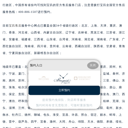
行政区，中国所有省份均可找到宝玑的官方售后服务门店，注意需拨打宝玑全国官方售后
福建省漳州市龙文区步港路宝玑售后服务中心（需提前预约）
服务热线：400-886-1507进行预约。
江苏省常州市新北区龙锦路1590号现代传媒中心5号楼10层1008室宝玑售后服务中心（需提前预约）
江苏省淮安市清江浦区淮海北路宝玑售后服务中心（需提前预约）
目前
宝玑售后
服务中心网点已覆盖全国34个省级行政区：北京、上海、天津、重庆、澳
江苏省连云港市海州区通灌北路宝玑售后服务中心（需提前预约）
门、香港、河北省、山西省、内蒙古自治区、辽宁省、吉林省、黑龙江省、江苏省、浙江
江苏省南京市秦淮区中山南路1号南京中心22层22-C1-C3室宝玑售后服务中心（需提前预约）
省、安徽省、福建省、江西省、山东省、台湾省、河南省、湖北省、湖南省、广东省、广
江苏省宿迁市宿城区西湖路宝玑售后服务中心（需提前预约）
西壮族自治区、海南省、四川省、贵州省、云南省、西藏自治区、陕西省、甘肃省、青海
省、宁夏回族自治区、新疆维吾尔自治区；
江苏省泰州市海陵区永定东路399号置地商务中心东塔（华润万象城）17层1706室宝玑售后服务中心（需提前预约）
江苏省徐州市鼓楼区淮海东路29号苏宁广场IFC国际金融中心35层3508室宝玑售后服务中心（需提前预约）
预约入口
关闭
地级市已覆盖：北京、上海、广州、深圳、成都、杭州、天津、南京、重庆、郑州、长
江苏省盐城市盐都区世纪大道5号盐城金融城写字楼1号楼16层1604室宝玑售后服务中心（需提前预约）
沙、宁波、厦门、福州、南昌、金华、嘉兴、扬州、常州、绍兴、徐州、盐城、泰州、济
江苏省扬州市邗江区国展路29号星耀天地写字楼1号楼18层1803室宝玑售后服务中心（需提前预约）
南、惠州、苏州、武汉、西安、青岛、无锡、温州、沈阳、大连、海口、三亚、佛山、东
江苏省镇江市京口区中山东路宝玑售后服务中心（需提前预约）
莞、珠海、哈尔滨、合肥、昆明、太原、石家庄、南宁、南通、长春、烟台、唐山、廊
立即预约
江西省抚州市临川区赣东大道宝玑售后服务中心（需提前预约）
坊、保定、贵阳、泉州、台州、湖州、中山、乌鲁木齐、洛阳、邯郸、秦皇岛、澳门、西
提前预约免排队，到店即享服务
宁、潍坊、呼和浩特、沧州、鞍山、赣州、临沂、岳阳、平顶山、镇江、桂林、芜湖、汕
江西省赣州市章贡区文清路宝玑售后服务中心（需提前预约）
预约时间有变无需取消，可随时重新预约
头、淄博、兰州、银川、郴州、大庆、张家口、衡阳、焦作、周口、邵阳、亳州、新乡、
江西省吉安市吉州区井冈山大道宝玑售后服务中心（需提前预约）
衡水、牡丹江、德州、聊城、包头、淮安、宜昌、许昌、邢台、宿迁、丽水、蚌埠、上
江西省景德镇市珠山区珠山中路宝玑售后服务中心（需提前预约）
饶、晋中、葫芦岛、四平、宜春、滁州、大同、舟山、绵阳、天水、德阳、承德、绥化、
江西省九江市浔阳区浔阳路宝玑售后服务中心（需提前预约）