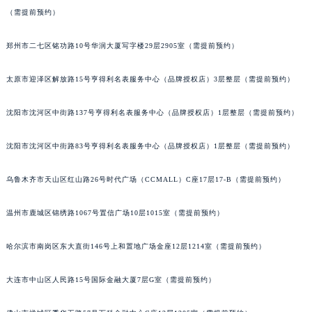
（需提前预约）
辽宁省沈阳市沈河区中街路137号亨得利名表维修授权店1楼宝玑售后服务中心（需提前预约）
辽宁省沈阳市沈河区中街路83号亨得利名表维修授权店1楼宝玑售后服务中心（需提前预约）
郑州市二七区铭功路10号华润大厦写字楼29层2905室（需提前预约）
北京市朝阳区建国门外大街甲6号华熙国际中心D座11层1102室宝玑售后服务中心（北京总部）（需提前预约）
北京市东城区东长安街1号王府井东方广场W3座6层602室宝玑售后服务中心（需提前预约）
太原市迎泽区解放路15号亨得利名表服务中心（品牌授权店）3层整层（需提前预约）
河北省保定市竞秀区朝阳北大街北国先天下宝玑售后服务中心（需提前预约）
内蒙古自治区阿拉善盟市左旗土尔扈特大街宝玑售后服务中心（需提前预约）
沈阳市沈河区中街路137号亨得利名表服务中心（品牌授权店）1层整层（需提前预约）
内蒙古自治区巴彦淖尔市临河区新华街宝玑售后服务中心（需提前预约）
沈阳市沈河区中街路83号亨得利名表服务中心（品牌授权店）1层整层（需提前预约）
内蒙古自治区包头市青山区幸福路甲3号王府井百货名表维修宝玑售后服务中心（需提前预约）
内蒙古自治区赤峰市红山区哈达街宝玑售后服务中心（需提前预约）
乌鲁木齐市天山区红山路26号时代广场（CCMALL）C座17层17-B（需提前预约）
内蒙古自治区鄂尔多斯市东胜区伊金霍洛街宝玑售后服务中心（需提前预约）
内蒙古自治区呼伦贝尔市海拉尔区中央街宝玑售后服务中心（需提前预约）
温州市鹿城区锦绣路1067号置信广场10层1015室（需提前预约）
内蒙古自治区通辽市科尔沁区明仁大街宝玑售后服务中心（需提前预约）
哈尔滨市南岗区东大直街146号上和置地广场金座12层1214室（需提前预约）
内蒙古自治区乌海市海勃湾区人民南路宝玑售后服务中心（需提前预约）
内蒙古自治区乌兰察布市集宁区恩和大街宝玑售后服务中心（需提前预约）
大连市中山区人民路15号国际金融大厦7层G室（需提前预约）
内蒙古自治区锡林郭勒盟市锡林浩特市光明街与额尔敦路交叉口宝玑售后服务中心（需提前预约）
内蒙古自治区兴安盟市乌兰浩特市兴安大街宝玑售后服务中心（需提前预约）