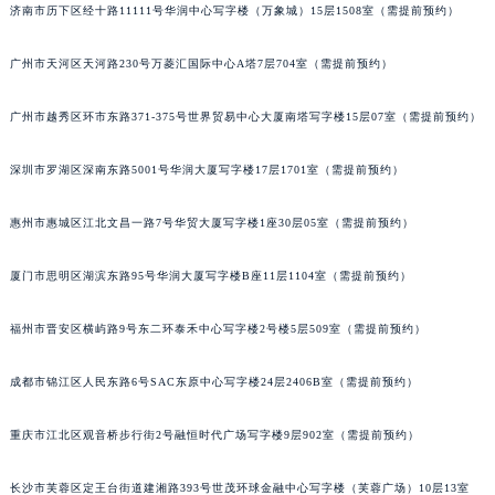
济南市历下区经十路11111号华润中心写字楼（万象城）15层1508室（需提前预约）
吉林省四平市铁东区紫气大路与南九经街交汇处宝玑售后服务中心（需提前预约）
吉林省松原市宁江区五环大街宝玑售后服务中心（需提前预约）
广州市天河区天河路230号万菱汇国际中心A塔7层704室（需提前预约）
吉林省通化市东昌区环通乡江南大街宝玑售后服务中心（需提前预约）
吉林省延边市延吉市解放路宝玑售后服务中心（需提前预约）
广州市越秀区环市东路371-375号世界贸易中心大厦南塔写字楼15层07室（需提前预约）
辽宁省鞍山市铁东区站前街宝玑售后服务中心（需提前预约）
深圳市罗湖区深南东路5001号华润大厦写字楼17层1701室（需提前预约）
辽宁省本溪市平山区胜利路宝玑售后服务中心（需提前预约）
辽宁省朝阳市双塔区新华路宝玑售后服务中心（需提前预约）
惠州市惠城区江北文昌一路7号华贸大厦写字楼1座30层05室（需提前预约）
辽宁省丹东市振兴区七经街宝玑售后服务中心（需提前预约）
辽宁省抚顺市新抚区东一路宝玑售后服务中心（需提前预约）
厦门市思明区湖滨东路95号华润大厦写字楼B座11层1104室（需提前预约）
辽宁省阜新市海州区解放大街宝玑售后服务中心（需提前预约）
福州市晋安区横屿路9号东二环泰禾中心写字楼2号楼5层509室（需提前预约）
辽宁省葫芦岛市连山区中央路宝玑售后服务中心（需提前预约）
辽宁省锦州市古塔区中央大街宝玑售后服务中心（需提前预约）
成都市锦江区人民东路6号SAC东原中心写字楼24层2406B室（需提前预约）
辽宁省辽阳市白塔区新运大街宝玑售后服务中心（需提前预约）
辽宁省盘锦市兴隆台区石油大街宝玑售后服务中心（需提前预约）
重庆市江北区观音桥步行街2号融恒时代广场写字楼9层902室（需提前预约）
辽宁省铁岭市银州区南马路宝玑售后服务中心（需提前预约）
辽宁省营口市站前区市府路与渤海大街交叉口宝玑售后服务中心（需提前预约）
长沙市芙蓉区定王台街道建湘路393号世茂环球金融中心写字楼（芙蓉广场）10层13室