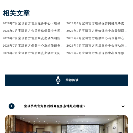
广西壮族自治区来宾市兴宾区桂中大道宝玑售后服务中心（需提前预约）
相关文章
广西壮族自治区柳州市城中区中山中路宝玑售后服务中心（需提前预约）
广西壮族自治区钦州市钦南区金海湾东大街宝玑售后服务中心（需提前预约）
2026年7月宝玑官方售后服务中心（维修保养）迁址及新开补充最终通告
2026年7月宝玑官方维修保养网络最终变动明细补充版（搬迁+新设）最终确认
2026年7月宝玑官方售后维修保养业务网点变更记录公告发布
2026年7月宝玑官方维修保养中心最新网点清单补充版（含迁址新开）
广西壮族自治区梧州市万秀区龙湖镇高旺路宝玑售后服务中心（需提前预约）
2026年7月宝玑官方售后网点变动简明指引补充修订（搬迁+新增）
2026年7月宝玑官方维修中心与保养中心网点变动全知道
广西壮族自治区玉林市玉州区金玉路宝玑售后服务中心（需提前预约）
2026年7月宝玑官方保养中心及维修服务点变动对照补充确认终稿文件
2026年7月宝玑官方售后服务中心变动速查（迁址+新增）
海南省儋州市儋州市那大镇兰洋北路宝玑售后服务中心（需提前预约）
2026年7月宝玑官方售后网点变动常见问题解答（迁址及新增）
2026年7月宝玑官方售后保养中心及维修点最新分布情况（搬迁新开）
海南省东方市八所镇解放西路宝玑售后服务中心（需提前预约）
海南省琼海市嘉积镇东风路宝玑售后服务中心（需提前预约）
海南省三沙市西沙区西沙群岛永兴岛北京路宝玑售后服务中心（需提前预约）
推荐阅读
海南省三亚市吉阳区迎宾路宝玑售后服务中心（需提前预约）
海南省万宁市万城镇解放路宝玑售后服务中心（需提前预约）
海南省文昌市文城镇教育东路宝玑售后服务中心（需提前预约）
海南省五指山市通什镇三月三大道宝玑售后服务中心（需提前预约）
1
宝玑手表官方售后维修服务点地址在哪呢？
香港特别行政区尖沙咀区油尖旺区广东道宝玑售后服务中心（需提前预约）
香港特别行政区金钟区中西区金钟道宝玑售后服务中心（需提前预约）
香港特别行政区九龙区油尖旺区弥敦道宝玑售后服务中心（需提前预约）