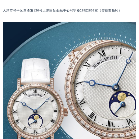
重庆市江北区观音桥步行街2号融恒时代广场写字楼9层902室（需提前预约）
天津市和平区赤峰道136号天津国际金融中心写字楼26层2603室（需提前预约）
长沙市芙蓉区定王台街道建湘路393号世茂环球金融中心写字楼（芙蓉广场）10层13室（需提前预约）
郑州市二七区铭功路10号华润大厦写字楼29层2905室（需提前预约）
太原市迎泽区解放路15号亨得利名表服务中心（品牌授权店）3层整层（需提前预约）
沈阳市沈河区中街路137号亨得利名表服务中心（品牌授权店）1层整层（需提前预约）
沈阳市沈河区中街路83号亨得利名表服务中心（品牌授权店）1层整层（需提前预约）
乌鲁木齐市天山区红山路26号时代广场（CCMALL）C座17层17-B（需提前预约）
温州市鹿城区锦绣路1067号置信广场10层1015室（需提前预约）
哈尔滨市道里区友谊西路600号富力中心T2座写字楼29层03室（需提前预约）
大连市中山区人民路15号国际金融大厦7层G室（需提前预约）
佛山市禅城区季华五路57号万科金融中心C座12层1205室（需提前预约）
东莞市东城街道鸿福东路1号民盈国贸中心T1写字楼9层907室（需提前预约）
无锡市梁溪区人民中路139号恒隆广场写字楼1座11层1104室（需提前预约）
南通市崇川区工农路57号圆融广场写字楼16层1603室（需提前预约）
苏州市苏州工业园区星港街199号苏州中心办公楼C座22层08室（需提前预约）
武汉市江汉区解放大道686号世界贸易大厦38层09室（需提前预约）