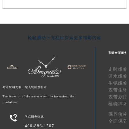
甘肃省金昌市金川区北京路宝玑售后服务中心（需提前预约）
甘肃省酒泉市肃州区西大街宝玑售后服务中心（需提前预约）
甘肃省临夏市城南街道团结路宝玑售后服务中心（需提前预约）
甘肃省陇南市武都区人民路宝玑售后服务中心（需提前预约）
轻轻滑动下方栏目探索更多精彩内容
甘肃省平凉市崆峒区西大街宝玑售后服务中心（需提前预约）
甘肃省庆阳市西峰区南大街宝玑售后服务中心（需提前预约）
宝玑全面服务
甘肃省天水市秦州区民主路宝玑售后服务中心（需提前预约）
甘肃省武威市凉州区迎宾路宝玑售后服务中心（需提前预约）
走时维修
甘肃省张掖市甘州区民乐北路宝玑售后服务中心（需提前预约）
进水维修
宁夏回族自治区固原市原州区文化街宝玑售后服务中心（需提前预约）
生锈维修
宁夏回族自治区石嘴山市大武口区贺兰山路宝玑售后服务中心（需提前预约）
时计发明先驱，陀飞轮的发明者
表带生锈
宁夏回族自治区吴忠市利通区开元大道宝玑售后服务中心（需提前预约）
表带划痕
The inventor of the meter when the invention, the
tourbillon.
宁夏回族自治区银川市兴庆区新华东路97号新百中心C馆一层C1-18号商铺宝玑售后服务中心（需提前预约）
磕碰摔坏
宁夏回族自治区中卫市沙坡头区鼓楼东街宝玑售后服务中心（需提前预约）
保养价格

网点服务热线
青海省果洛藏族自治州玛沁县团结路宝玑售后服务中心（需提前预约）
全面保养
400-886-1507
青海省海北藏族自治州海晏县将军路宝玑售后服务中心（需提前预约）