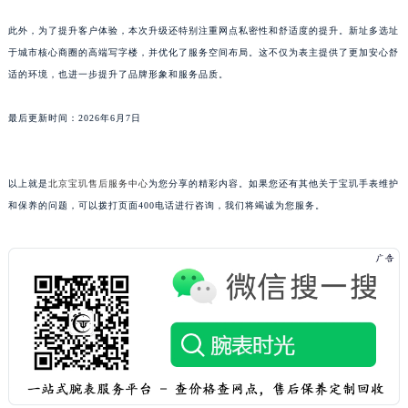
山东省枣庄市滕州市北辛路与善国路交叉口宝玑售后服务中心（需提前预约）
此外，为了提升客户体验，本次升级还特别注重网点私密性和舒适度的提升。新址多选址
山东省淄博市张店区金晶大道宝玑售后服务中心（需提前预约）
于城市核心商圈的高端写字楼，并优化了服务空间布局。这不仅为表主提供了更加安心舒
上海市黄浦区南京东路299号宏伊国际广场写字楼8层806室宝玑售后服务中心（需提前预约）
适的环境，也进一步提升了品牌形象和服务品质。
上海市徐汇区虹桥路3号港汇中心2座37层3705室宝玑售后服务中心（需提前预约）
最后更新时间：2026年6月7日
浙江省杭州市上城区钱江路1366号华润大厦A座5层503-5室宝玑售后服务中心（需提前预约）
浙江省湖州市吴兴区劳动路宝玑售后服务中心（需提前预约）
浙江省嘉兴市南湖区广益路705号嘉兴世界贸易中心A座13层1304室宝玑售后服务中心（需提前预约）
以上就是
北京宝玑售后服务中心
为您分享的精彩内容。如果您还有其他关于宝玑手表维护
浙江省金华市金东区东市南街777号金华万达广场4号楼22楼2209室宝玑售后服务中心（需提前预约）
和保养的问题，可以拨打页面400电话进行咨询，我们将竭诚为您服务。
浙江省丽水市莲都区解放街宝玑售后服务中心（需提前预约）
浙江省宁波市江北区大闸南路500号来福士广场办公楼20层2009室宝玑售后服务中心（需提前预约）
浙江省衢州市柯城区上街宝玑售后服务中心（需提前预约）
浙江省绍兴市越城区胜利东路379号世茂天际中心写字楼8层805室宝玑售后服务中心（需提前预约）
浙江省舟山市定海区解放东路宝玑售后服务中心（需提前预约）
澳门特别行政区大堂区议事亭前地（新马路）宝玑售后服务中心（需提前预约）
澳门特别行政区风顺堂区南湾大马路宝玑售后服务中心（需提前预约）
澳门特别行政区花地玛堂区关闸广场宝玑售后服务中心（需提前预约）