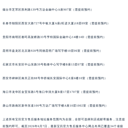
安徽省滁州市琅琊区南谯北路宝玑售后服务中心（需提前预约）
烟台市芝罘区胜利路139号万达金融中心A座907室（需提前预约）
安徽省阜阳市颍州区颍州北路宝玑售后服务中心（需提前预约）
安徽省淮北市相山区淮海路宝玑售后服务中心（需提前预约）
长春市朝阳区西安大路727号中银大厦A座(旺进大厦)18层09室（需提前预约）
安徽省淮南市田家庵区国庆中路宝玑售后服务中心（需提前预约）
贵阳市南明区都司高架桥路33号亨特国际金融中心14楼14D（需提前预约）
安徽省黄山市屯溪区黄山西路宝玑售后服务中心（需提前预约）
安徽省六安市金安区解放中路宝玑售后服务中心（需提前预约）
昆明市盘龙区北京路928号同德昆明广场写字楼10层06室（需提前预约）
安徽省马鞍山市雨山区湖南西路宝玑售后服务中心（需提前预约）
安徽省宿州市埇桥区人民中路宝玑售后服务中心（需提前预约）
石家庄市长安区中山东路39号勒泰中心写字楼B座13层07室（需提前预约）
安徽省铜陵市铜官区石城大道宝玑售后服务中心（需提前预约）
安徽省芜湖市镜湖区中山路步行街宝玑售后服务中心（需提前预约）
西安市碑林区南关正街88号华侨城长安国际中心E座6楼10室（需提前预约）
安徽省宣城市宣州区叠嶂西路宝玑售后服务中心（需提前预约）
海口市龙华区金贸东路5号海口华润大厦B座17层1707室（需提前预约）
福建省龙岩市新罗区九一南路宝玑售后服务中心（需提前预约）
福建省南平市建阳区人民西路宝玑售后服务中心（需提前预约）
唐山市路南区新华东道100号万达广场写字楼A座10层1002室（需提前预约）
福建省宁德市蕉城区天湖东路宝玑售后服务中心（需提前预约）
福建省莆田市城厢区霞林街道荔华东大道宝玑售后服务中心（需提前预约）
上述所有宝玑官方售后服务地址服务范围均为全国，全部可选择到店或邮寄服务，注意提
福建省三明市三元区东乾二路宝玑售后服务中心（需提前预约）
前预约即可。截至2026年6月7日，最新宝玑官方售后服务中心网点布局已覆盖34个省级