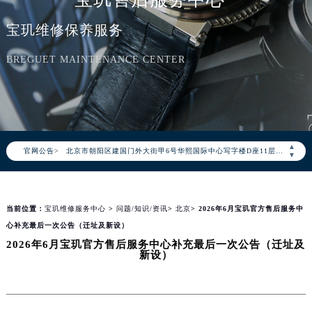
宝玑维修保养服务
BREGUET MAINTENANCE CENTER
2026年8月宝玑中国区售后服务网络优化升级公告
2026年8月宝玑全国官方售后客户服务热线：400-886-1507
宝玑官方全国统一服务热线400-886-1507，服务覆盖中国大陆、香港、澳门、台湾全部区域（非大陆需加拨“+86”）
2026年8月宝玑售后服务中心最新网点地址：
▲
官网公告>
北京市朝阳区建国门外大街甲6号华熙国际中心写字楼D座11层1102室（北京总部）（需提前预约）
▼
北京市东城区东长安街1号东方广场写字楼W3座6层602室（需提前预约）
天津市和平区赤峰道136号天津国际金融中心写字楼26层2603室（需提前预约）
当前位置：
宝玑维修服务中心
>
问题/知识/资讯
>
北京
> 2026年6月宝玑官方售后服务中
上海市徐汇区虹桥路3号港汇中心写字楼2座37层3705室（需提前预约）
心补充最后一次公告（迁址及新设）
上海市黄浦区南京东路299号宏伊国际广场写字楼8层806室（需提前预约）
2026年6月宝玑官方售后服务中心补充最后一次公告（迁址及
南京市秦淮区中山南路1号（新街口）南京中心写字楼22层C1-1室（需提前预约）
新设）
常州市新北区龙锦路1590号现代传媒中心写字楼5号楼10层1008室（需提前预约）
徐州市鼓楼区淮海东路29号苏宁广场IFC国际金融中心写字楼35层3508室（需提前预约）
扬州市邗江区国展路29号星耀天地写字楼1号楼18层1803室（需提前预约）