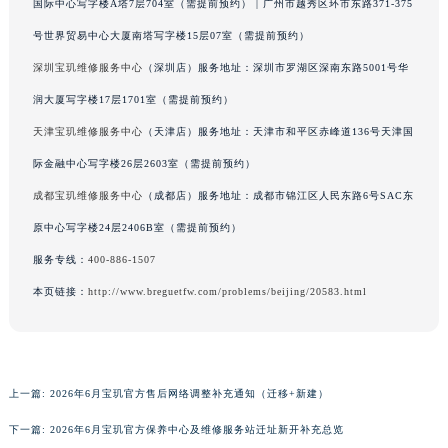
国际中心写字楼A塔7层704室（需提前预约） | 广州市越秀区环市东路371-375
广东省汕头市龙湖区长平路宝玑售后服务中心（需提前预约）
号世界贸易中心大厦南塔写字楼15层07室（需提前预约）
广东省汕尾市城区香洲街道园林社区翠园街宝玑售后服务中心（需提前预约）
深圳宝玑维修服务中心
（深圳店）服务地址：深圳市罗湖区深南东路5001号华
广东省韶关市武江区芙蓉新区与老城中心交汇处宝玑售后服务中心（需提前预约）
润大厦写字楼17层1701室（需提前预约）
广东省深圳市罗湖区深南东路5001号华润大厦17层1701室宝玑售后服务中心（需提前预约）
天津宝玑维修服务中心
（天津店）服务地址：天津市和平区赤峰道136号天津国
广东省阳江市江城区东风一路宝玑售后服务中心（需提前预约）
广东省云浮市云城区金山路宝玑售后服务中心（需提前预约）
际金融中心写字楼26层2603室（需提前预约）
广东省湛江市赤坎区观海北路宝玑售后服务中心（需提前预约）
成都宝玑维修服务中心
（成都店）服务地址：成都市锦江区人民东路6号SAC东
广东省肇庆市端州区信安大道与砚都大道交汇处宝玑售后服务中心（需提前预约）
原中心写字楼24层2406B室（需提前预约）
广西壮族自治区百色市右江区中山二路宝玑售后服务中心（需提前预约）
服务专线：
400-886-1507
广西壮族自治区北海市海城区北京路宝玑售后服务中心（需提前预约）
本页链接：
http://www.breguetfw.com/problems/beijing/20583.html
广西壮族自治区崇左市江州区石景林街道友谊大道与丽川路交汇处宝玑售后服务中心（需提前预约）
广西壮族自治区防城港市港口区金花茶大道宝玑售后服务中心（需提前预约）
广西壮族自治区贵港市港北区港城街道布山大道与仙衣路交叉口宝玑售后服务中心（需提前预约）
广西壮族自治区桂林市秀峰区红岭路宝玑售后服务中心（需提前预约）
上一篇:
2026年6月宝玑官方售后网络调整补充通知（迁移+新建）
广西壮族自治区河池市金城江区金城江街道朝阳路宝玑售后服务中心（需提前预约）
下一篇:
2026年6月宝玑官方保养中心及维修服务站迁址新开补充总览
广西壮族自治区贺州市八步区城东街道灵峰南路宝玑售后服务中心（需提前预约）