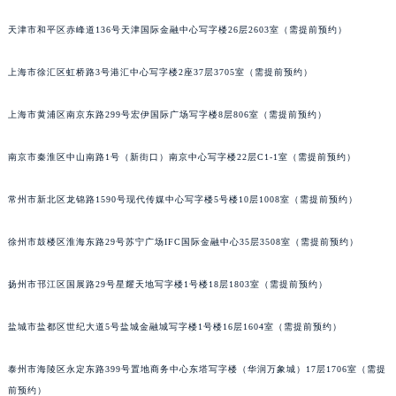
成都市锦江区人民东路6号SAC东原中心写字楼24层2406B室（需提前预约）
天津市和平区赤峰道136号天津国际金融中心写字楼26层2603室（需提前预约）
重庆市江北区观音桥步行街2号融恒时代广场写字楼9层902室（需提前预约）
长沙市芙蓉区定王台街道建湘路393号世茂环球金融中心写字楼（芙蓉广场）10层13室（需提前预约）
上海市徐汇区虹桥路3号港汇中心写字楼2座37层3705室（需提前预约）
郑州市二七区铭功路10号华润大厦写字楼29层2905室（需提前预约）
上海市黄浦区南京东路299号宏伊国际广场写字楼8层806室（需提前预约）
太原市迎泽区解放路15号亨得利名表服务中心（品牌授权店）3层整层（需提前预约）
沈阳市沈河区中街路137号亨得利名表服务中心（品牌授权店）1层整层（需提前预约）
南京市秦淮区中山南路1号（新街口）南京中心写字楼22层C1-1室（需提前预约）
沈阳市沈河区中街路83号亨得利名表服务中心（品牌授权店）1层整层（需提前预约）
乌鲁木齐市天山区红山路26号时代广场（CCMALL）C座17层17-B（需提前预约）
常州市新北区龙锦路1590号现代传媒中心写字楼5号楼10层1008室（需提前预约）
温州市鹿城区锦绣路1067号置信广场10层1015室（需提前预约）
哈尔滨市道里区友谊西路600号富力中心T2座写字楼29层03室（需提前预约）
徐州市鼓楼区淮海东路29号苏宁广场IFC国际金融中心35层3508室（需提前预约）
大连市中山区人民路15号国际金融大厦7层G室（需提前预约）
扬州市邗江区国展路29号星耀天地写字楼1号楼18层1803室（需提前预约）
佛山市禅城区季华五路57号万科金融中心C座12层1205室（需提前预约）
东莞市东城街道鸿福东路1号民盈国贸中心T1写字楼9层907室（需提前预约）
盐城市盐都区世纪大道5号盐城金融城写字楼1号楼16层1604室（需提前预约）
无锡市梁溪区人民中路139号恒隆广场写字楼1座11层1104室（需提前预约）
南通市崇川区工农路57号圆融广场写字楼16层1603室（需提前预约）
泰州市海陵区永定东路399号置地商务中心东塔写字楼（华润万象城）17层1706室（需提
苏州市苏州工业园区星港街199号苏州中心办公楼C座22层08室（需提前预约）
前预约）