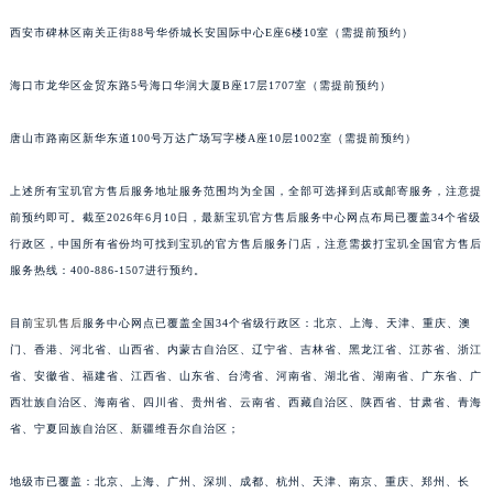
安徽省池州市贵池区长江路宝玑售后服务中心（需提前预约）
西安市碑林区南关正街88号华侨城长安国际中心E座6楼10室（需提前预约）
安徽省滁州市琅琊区南谯北路宝玑售后服务中心（需提前预约）
安徽省阜阳市颍州区颍州北路宝玑售后服务中心（需提前预约）
海口市龙华区金贸东路5号海口华润大厦B座17层1707室（需提前预约）
安徽省淮北市相山区淮海路宝玑售后服务中心（需提前预约）
唐山市路南区新华东道100号万达广场写字楼A座10层1002室（需提前预约）
安徽省淮南市田家庵区国庆中路宝玑售后服务中心（需提前预约）
安徽省黄山市屯溪区黄山西路宝玑售后服务中心（需提前预约）
上述所有宝玑官方售后服务地址服务范围均为全国，全部可选择到店或邮寄服务，注意提
安徽省六安市金安区解放中路宝玑售后服务中心（需提前预约）
前预约即可。截至2026年6月10日，最新宝玑官方售后服务中心网点布局已覆盖34个省级
安徽省马鞍山市雨山区湖南西路宝玑售后服务中心（需提前预约）
行政区，中国所有省份均可找到宝玑的官方售后服务门店，注意需拨打宝玑全国官方售后
安徽省宿州市埇桥区人民中路宝玑售后服务中心（需提前预约）
服务热线：400-886-1507进行预约。
安徽省铜陵市铜官区石城大道宝玑售后服务中心（需提前预约）
目前
宝玑售后
服务中心网点已覆盖全国34个省级行政区：北京、上海、天津、重庆、澳
安徽省芜湖市镜湖区中山路步行街宝玑售后服务中心（需提前预约）
门、香港、河北省、山西省、内蒙古自治区、辽宁省、吉林省、黑龙江省、江苏省、浙江
安徽省宣城市宣州区叠嶂西路宝玑售后服务中心（需提前预约）
省、安徽省、福建省、江西省、山东省、台湾省、河南省、湖北省、湖南省、广东省、广
福建省龙岩市新罗区九一南路宝玑售后服务中心（需提前预约）
西壮族自治区、海南省、四川省、贵州省、云南省、西藏自治区、陕西省、甘肃省、青海
福建省南平市建阳区人民西路宝玑售后服务中心（需提前预约）
省、宁夏回族自治区、新疆维吾尔自治区；
福建省宁德市蕉城区天湖东路宝玑售后服务中心（需提前预约）
地级市已覆盖：北京、上海、广州、深圳、成都、杭州、天津、南京、重庆、郑州、长
福建省莆田市城厢区霞林街道荔华东大道宝玑售后服务中心（需提前预约）