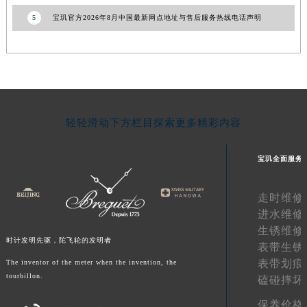
湖南省郴州市北湖区国庆北路宝玑售后服务中心（需提前预约）
5
宝玑官方2026年8月中国最新网点地址与售后服务热线电话声明
湖南省衡阳市雁峰区解放路宝玑售后服务中心（需提前预约）
湖南省怀化市鹤城区迎丰中路宝玑售后服务中心（需提前预约）
湖南省娄底市娄星区长青街宝玑售后服务中心（需提前预约）
湖南省邵阳市双清区东风路宝玑售后服务中心（需提前预约）
湖南省湘潭市雨湖区莲城大道宝玑售后服务中心（需提前预约）
轻轻滑动下方栏目探索更多精彩内容
湖南省益阳市赫山区桃花仑路宝玑售后服务中心（需提前预约）
湖南省永州市冷水滩区永州大道与中兴路交叉口宝玑售后服务中心（需提前预约）
宝玑全面服务
湖南省岳阳市岳阳楼区东茅岭路宝玑售后服务中心（需提前预约）
湖南省张家界市永定区解放路宝玑售后服务中心（需提前预约）
走时维修
湖南省长沙市芙蓉区建湘路393号世茂环球金融中心写字楼10层1013室宝玑售后服务中心（需提前预约）
进水维修
湖南省株洲市芦淞区建设南路宝玑售后服务中心（需提前预约）
生锈维修
时计发明先驱，陀飞轮的发明者
甘肃省白银市白银区北京路宝玑售后服务中心（需提前预约）
表带生锈
表带划痕
The inventor of the meter when the invention, the
甘肃省定西市安定区解放路宝玑售后服务中心（需提前预约）
tourbillon.
磕碰摔坏
甘肃省敦煌市沙州镇阳关中路宝玑售后服务中心（需提前预约）
甘肃省合作市人民街宝玑售后服务中心（需提前预约）
保养价格