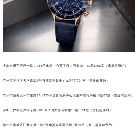
重庆市解放碑渝中区民权路28号英利国际金融中心写字楼20层01室（需提前预约）
黑龙江省大庆市萨尔图区会战大街宝玑售后服务中心（需提前预约）
黑龙江省鹤岗市向阳区红军路宝玑售后服务中心（需提前预约）
黑龙江省黑河市爱辉区中央街宝玑售后服务中心（需提前预约）
黑龙江省鸡西市鸡冠区红军路宝玑售后服务中心（需提前预约）
黑龙江省佳木斯市向阳区长安路宝玑售后服务中心（需提前预约）
黑龙江省牡丹江市东安区太平路宝玑售后服务中心（需提前预约）
济南市历下区经十路11111号华润中心写字楼（万象城）15层1508室（需提前预约）
黑龙江省七台河市桃山区大同街宝玑售后服务中心（需提前预约）
黑龙江省齐齐哈尔市龙沙区龙华路宝玑售后服务中心（需提前预约）
广州市天河区天河路230号万菱汇国际中心A塔7层704室（需提前预约）
黑龙江省双鸭山市尖山区新兴大街宝玑售后服务中心（需提前预约）
黑龙江省绥化市北林区新华街与康庄路交叉口宝玑售后服务中心（需提前预约）
广州市越秀区环市东路371-375号世界贸易中心大厦南塔写字楼15层07室（需提前预约）
黑龙江省伊春市伊美区通河路宝玑售后服务中心（需提前预约）
吉林省白城市洮北区明仁南街宝玑售后服务中心（需提前预约）
深圳市罗湖区深南东路5001号华润大厦写字楼17层1701室（需提前预约）
吉林省白山市浑江区浑江大街宝玑售后服务中心（需提前预约）
惠州市惠城区江北文昌一路7号华贸大厦写字楼1座30层05室（需提前预约）
吉林省吉林市船营区河南街宝玑售后服务中心（需提前预约）
吉林省辽源市龙山区人民大街宝玑售后服务中心（需提前预约）