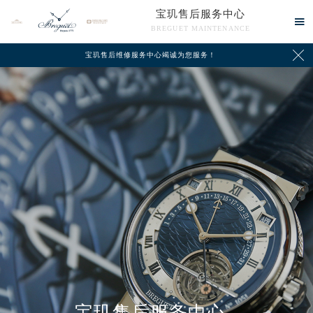
宝玑售后服务中心

BREGUET MAINTENANCE

宝玑售后维修服务中心竭诚为您服务！
中心介绍
联系我们
宝玑售后服务中心