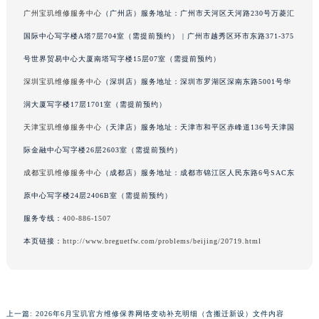
广州宝玑维修服务中心
（广州店）服务地址：广州市天河区天河路230号万菱汇
澳门特别行政区花地玛堂区关闸广场宝玑售后服务中心（需提前预约）
澳门特别行政区花王堂区大三巴商圈宝玑售后服务中心（需提前预约）
国际中心写字楼A塔7层704室（需提前预约） | 广州市越秀区环市东路371-375
澳门特别行政区嘉模堂区官也街宝玑售后服务中心（需提前预约）
号世界贸易中心大厦南塔写字楼15层07室（需提前预约）
澳门省路氹城市金光大道宝玑售后服务中心（需提前预约）
深圳宝玑维修服务中心
（深圳店）服务地址：深圳市罗湖区深南东路5001号华
澳门特别行政区望德堂区塔石广场宝玑售后服务中心（需提前预约）
润大厦写字楼17层1701室（需提前预约）
福建省福州市鼓楼区五四路128-1号恒力城写字楼15层03室宝玑售后服务中心（需提前预约）
天津宝玑维修服务中心
（天津店）服务地址：天津市和平区赤峰道136号天津国
福建省厦门市思明区湖滨东路95号万象城华润大厦B座11层1104室宝玑售后服务中心（需提前预约）
际金融中心写字楼26层2603室（需提前预约）
广东省潮州市潮安区新风路与潮汕路交汇处宝玑售后服务中心（需提前预约）
成都宝玑维修服务中心
（成都店）服务地址：成都市锦江区人民东路6号SAC东
广东省广州市天河区天河路230号万菱汇国际中心A塔7层704室宝玑售后服务中心（需提前预约）
广东省广州市越秀区环市东路371-375号世界贸易中心大厦南塔15层1507室宝玑售后服务中心（需提前预约）
原中心写字楼24层2406B室（需提前预约）
广东省河源市源城区越王大道宝玑售后服务中心（需提前预约）
服务专线：
400-886-1507
广东省惠州市惠城区江北文昌一路7号华贸大厦1座30层3005室宝玑售后服务中心（需提前预约）
本页链接：
http://www.breguetfw.com/problems/beijing/20719.html
广东省江门市蓬江区广场西路宝玑售后服务中心（需提前预约）
广东省揭阳市榕城进贤门步行街宝玑售后服务中心（需提前预约）
广东省茂名市电白区水东街道迎宾大道宝玑售后服务中心（需提前预约）
上一篇:
2026年6月宝玑官方维修保养网络变动补充明细（含搬迁新设）文件内容
广东省梅州市梅江区金燕大道宝玑售后服务中心（需提前预约）