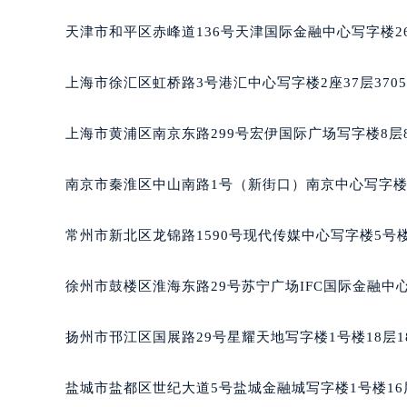
重庆市江北区观音桥步行街2号融恒时
天津市和平区赤峰道136号天津国际金融中心写字楼26
长沙市芙蓉区定王台街道建湘路393
郑州市二七区铭功路10号华润大厦写字
上海市徐汇区虹桥路3号港汇中心写字楼2座37层370
太原市迎泽区解放路15号亨得利名
沈阳市沈河区中街路137号亨得利名
上海市黄浦区南京东路299号宏伊国际广场写字楼8层
沈阳市沈河区中街路83号亨得利名
乌鲁木齐市天山区红山路26号时代广场
南京市秦淮区中山南路1号（新街口）南京中心写字楼2
温州市鹿城区锦绣路1067号置信广场
哈尔滨市道里区友谊西路600号富力中
常州市新北区龙锦路1590号现代传媒中心写字楼5号楼
大连市中山区人民路15号国际金融大
佛山市禅城区季华五路57号万科金融中
徐州市鼓楼区淮海东路29号苏宁广场IFC国际金融中心
东莞市东城街道鸿福东路1号民盈国贸
无锡市梁溪区人民中路139号恒隆广场
扬州市邗江区国展路29号星耀天地写字楼1号楼18层1
南通市崇川区工农路57号圆融广场写字
苏州市苏州工业园区星港街199号苏州
盐城市盐都区世纪大道5号盐城金融城写字楼1号楼16
武汉市江汉区解放大道686号世界贸易