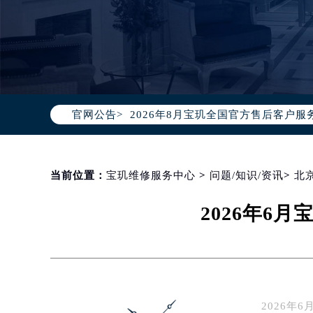
2026年8月宝玑中国区售后服务网络
2026年8月宝玑全国官方售后客户服务热线
官网公告>
宝玑官方全国统一服务热线400-88
2026年8月宝玑售后服务中心最新网
北京市朝阳区建国门外大街甲6号华熙
北京市东城区东长安街1号东方广场写
当前位置：
宝玑维修服务中心
>
问题/知识/资讯
>
北
天津市和平区赤峰道136号天津国际金
2026年6
上海市徐汇区虹桥路3号港汇中心写字楼
上海市黄浦区南京东路299号宏伊国
南京市秦淮区中山南路1号（新街口）
常州市新北区龙锦路1590号现代传媒
徐州市鼓楼区淮海东路29号苏宁广场I
2026
扬州市邗江区国展路29号星耀天地写字