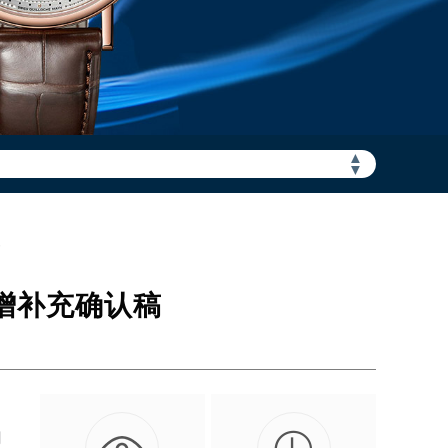
▲
加拨“+86”）
▼
稿
新增补充确认稿
网