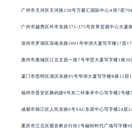
黑龙江省大庆市萨尔图区会战大街宝
广州市天河区天河路230号万菱汇国际中心A塔7层7
黑龙江省鹤岗市向阳区红军路宝玑售
黑龙江省黑河市爱辉区中央街宝玑售
广州市越秀区环市东路371-375号世界贸易中心大厦
黑龙江省鸡西市鸡冠区红军路宝玑售
黑龙江省佳木斯市向阳区长安路宝玑
深圳市罗湖区深南东路5001号华润大厦写字楼17层1
黑龙江省牡丹江市东安区太平路宝玑
黑龙江省七台河市桃山区大同街宝玑
惠州市惠城区江北文昌一路7号华贸大厦写字楼1座30
黑龙江省齐齐哈尔市龙沙区龙华路宝
黑龙江省双鸭山市尖山区新兴大街宝
厦门市思明区湖滨东路95号华润大厦写字楼B座11层1
黑龙江省绥化市北林区新华街与康庄
黑龙江省伊春市伊美区通河路宝玑售
福州市晋安区横屿路9号东二环泰禾中心写字楼2号楼5
吉林省白城市洮北区明仁南街宝玑售
吉林省白山市浑江区浑江大街宝玑售
成都市锦江区人民东路6号SAC东原中心写字楼24层2
吉林省吉林市船营区河南街宝玑售后
吉林省辽源市龙山区人民大街宝玑售
重庆市江北区观音桥步行街2号融恒时代广场写字楼9层
吉林省梅河口市新华街道梅河大街宝