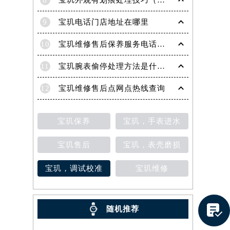
8
宝玑外观有划痕处理技巧（轻松修复爱表的实用方法）
9
宝玑电话门店地址在哪里
10
宝玑维修售后保养服务电话是多少
11
宝玑腕表偷停处理方法是什么（专业维修指南与常见故障排查）
12
宝玑维修售后点网点热线查询
宝玑保养
宝玑，手表进水
宝玑售后
宝玑，表壳磨损
宝玑，调试校准
宝玑维修
提前预约）

随机推荐