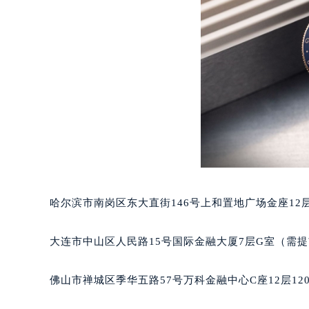
辽宁省沈阳市沈河区中街路137号亨
辽宁省沈阳市沈河区中街路83号亨
北京市朝阳区建国门外大街甲6号华熙
北京市东城区东长安街1号王府井东方
河北省保定市竞秀区朝阳北大街北国
内蒙古自治区阿拉善盟市左旗土尔扈
内蒙古自治区巴彦淖尔市临河区新华
内蒙古自治区包头市青山区幸福路甲
内蒙古自治区赤峰市红山区哈达街宝
内蒙古自治区鄂尔多斯市东胜区伊金
哈尔滨市南岗区东大直街146号上和置地广场金座12层
内蒙古自治区呼伦贝尔市海拉尔区中
内蒙古自治区通辽市科尔沁区明仁大
大连市中山区人民路15号国际金融大厦7层G室（需
内蒙古自治区乌海市海勃湾区人民南
内蒙古自治区乌兰察布市集宁区恩和
佛山市禅城区季华五路57号万科金融中心C座12层12
内蒙古自治区锡林郭勒盟市锡林浩特
内蒙古自治区兴安盟市乌兰浩特市兴