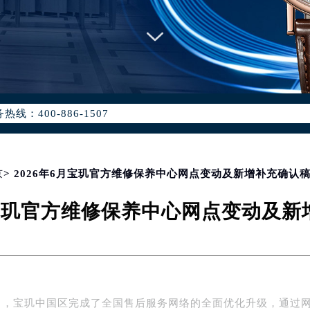
优化升级公告
：400-886-1507
6-1507，服务覆盖中国大陆、香港、澳门、台湾全部区域（非大陆需
点地址：
国际中心写字楼D座11层1102室（北京总部）（需提前预约）
字楼W3座6层602室（需提前预约）
京
> 2026年6月宝玑官方维修保养中心网点变动及新增补充确认
融中心写字楼26层2603室（需提前预约）
月宝玑官方维修保养中心网点变动及
2座37层3705室（需提前预约）
际广场写字楼8层806室（需提前预约）
南京中心写字楼22层C1-1室（需提前预约）
中心写字楼5号楼10层1008室（需提前预约）
FC国际金融中心写字楼35层3508室（需提前预约）
年6月，宝玑中国区完成了全国售后服务网络的全面优化升级，通过
楼1号楼18层1803室（需提前预约）