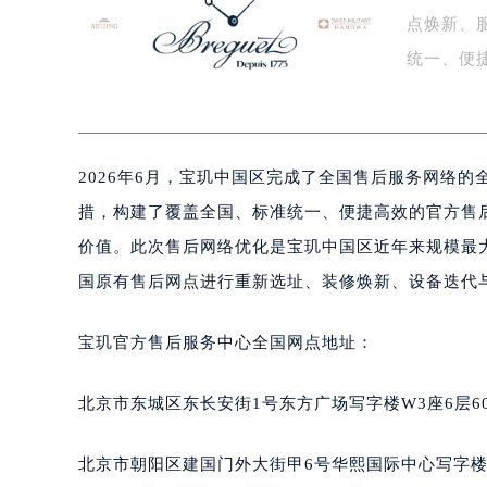
点焕新、
盐城市盐都区世纪大道5号盐城金融城写
泰州市海陵区永定东路399号置地商
统一、便
宁波市江北区大闸南路500号来福士广
枚…
杭州市上城区钱江路1366号华润大厦
金华市金东区东市南街777号金华万达
2026年6月，宝玑中国区完成了全国售后服务网络
绍兴市越城区胜利东路379号世茂天
嘉兴市南湖区广益路705号嘉兴世界贸
措，构建了覆盖全国、标准统一、便捷高效的官方售
南昌市红谷滩新区红谷中大道998号
价值。此次售后网络优化是宝玑中国区近年来规模最
济南市历下区经十路11111号华润中
国原有售后网点进行重新选址、装修焕新、设备迭代
广州市天河区天河路230号万菱汇国
广州市越秀区环市东路371-375号
宝玑官方售后服务中心全国网点地址：
深圳市罗湖区深南东路5001号华润大
惠州市惠城区江北文昌一路7号华贸大
北京市东城区东长安街1号东方广场写字楼W3座6层6
厦门市思明区湖滨东路95号华润大厦写
福州市鼓楼区五四路128-1号恒力城
北京市朝阳区建国门外大街甲6号华熙国际中心写字楼D
成都市锦江区人民东路6号SAC东原中