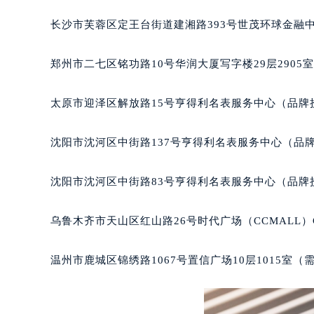
吉林省四平市铁东区紫气大路与南九
长沙市芙蓉区定王台街道建湘路393号世茂环球金融中
吉林省松原市宁江区五环大街宝玑售
吉林省通化市东昌区环通乡江南大街
郑州市二七区铭功路10号华润大厦写字楼29层2905
吉林省延边市延吉市解放路宝玑售后
辽宁省鞍山市铁东区站前街宝玑售后
太原市迎泽区解放路15号亨得利名表服务中心（品牌
辽宁省本溪市平山区胜利路宝玑售后
辽宁省朝阳市双塔区新华路宝玑售后
沈阳市沈河区中街路137号亨得利名表服务中心（品
辽宁省丹东市振兴区七经街宝玑售后
辽宁省抚顺市新抚区东一路宝玑售后
沈阳市沈河区中街路83号亨得利名表服务中心（品牌
辽宁省阜新市海州区解放大街宝玑售
辽宁省葫芦岛市连山区中央路宝玑售
乌鲁木齐市天山区红山路26号时代广场（CCMALL）C
辽宁省锦州市古塔区中央大街宝玑售
辽宁省辽阳市白塔区新运大街宝玑售
温州市鹿城区锦绣路1067号置信广场10层1015室（
辽宁省盘锦市兴隆台区石油大街宝玑
辽宁省铁岭市银州区南马路宝玑售后
辽宁省营口市站前区市府路与渤海大