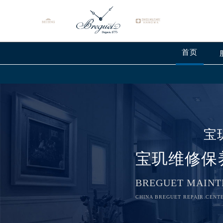
首页
宝
宝玑维修保
BREGUET MAINT
CHINA BREGUET REPAIR CENTE