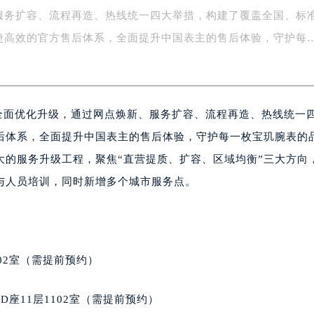
服务扩容、流程再造、热线统一四大举措，构建了覆盖全国、标
字楼1号楼16层1604室（需提前预约）
务中心东塔写字楼（华润万象城）17层1706室（需提前预约）
捷高效的官方售后体系，全面提升中国表主的售后体验，守护每
场办公楼20层2009室（需提前预约）
写字楼A座5层503-5室（需提前预约）
广场写字楼4号楼22层2209室（需提前预约）
的全面优化升级，通过网点焕新、服务扩容、流程再造、热线统一
际中心写字楼8层805室（需提前预约）
易中心写字楼A座13层1304室（需提前预约）
后体系，全面提升中国表主的售后体验，守护每一枚宝玑腕表的
绿地双子塔（中央广场）A1座办公楼14层07室（需提前预约）
大的服务升级工程，聚焦“直营提质、扩容、区域均衡”三大方向
心写字楼（万象城）15层1508室（需提前预约）
与人员培训，同时新增多个城市服务点。
际中心写字楼A塔7层704室（需提前预约）
世界贸易中心大厦南塔写字楼15层07室（需提前预约）
厦写字楼17层1701室（需提前预约）
厦写字楼1座30层05室（需提前预约）
02室（需提前预约）
字楼B座11层1104室（需提前预约）
写字楼15层03室（需提前预约）
座11层1102室（需提前预约）
心写字楼24层2406B室（需提前预约）