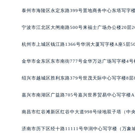
南宁市青秀区金湖路59号地王大厦12
泰州市海陵区永定东路399号置地商务中心东塔写字楼
合肥市蜀山区潜山路111号万象城华润
泉州市丰泽区宝洲路729号浦西万达中
宁波市江北区大闸南路500号来福士广场办公楼20层2
青岛市南区山东路6号华润大厦B座2
烟台市芝罘区胜利路139号万达金融中
杭州市上城区钱江路1366号华润大厦写字楼A座5层5
长春市朝阳区西安大路727号中银大厦
贵阳市南明区都司高架桥路33号亨特
金华市金东区东市南街777号金华万达广场写字楼4号楼
昆明市盘龙区北京路928号同德昆明
石家庄市长安区中山东路39号勒泰中
绍兴市越城区胜利东路379号世茂天际中心写字楼8层
西安市碑林区南关正街88号华侨城长
海口市龙华区金贸东路5号海口华润大厦
嘉兴市南湖区广益路705号嘉兴世界贸易中心写字楼A座
唐山市路南区新华东道100号万达广场
台州市椒江区东海大道1800号腾达中
南昌市红谷滩新区红谷中大道998号绿地双子塔（中央广
内蒙古自治区呼和浩特市玉泉区大学西
甘肃省兰州市七里河区西津西路16号兰
济南市历下区经十路11111号华润中心写字楼（万象城
重庆市解放碑渝中区民权路28号英利