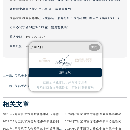
辽宁省抚顺市新抚区东一路宝玑售后服务中心（需提前预约）
际金融中心写字楼26层2603室（需提前预约）
辽宁省阜新市海州区解放大街宝玑售后服务中心（需提前预约）
成都宝玑维修服务中心
（成都店）服务地址：成都市锦江区人民东路6号SAC东
辽宁省葫芦岛市连山区中央路宝玑售后服务中心（需提前预约）
原中心写字楼24层2406B室（需提前预约）
辽宁省锦州市古塔区中央大街宝玑售后服务中心（需提前预约）
服务专线：
400-886-1507
辽宁省辽阳市白塔区新运大街宝玑售后服务中心（需提前预约）
本页链接：
http://www.breguetfw.com/problems/beijing/8792.html
辽宁省盘锦市兴隆台区石油大街宝玑售后服务中心（需提前预约）
预约入口
关闭
辽宁省铁岭市银州区南马路宝玑售后服务中心（需提前预约）
辽宁省营口市站前区市府路与渤海大街交叉口宝玑售后服务中心（需提前预约）
辽宁省沈阳市沈河区中街路137号亨得利名表维修授权店1楼宝玑售后服务中心（需提前预约）
立即预约
上一篇:
宝玑表带太紧处理办法盘点（轻松解决佩戴不适的小技巧）
辽宁省沈阳市沈河区中街路83号亨得利名表维修授权店1楼宝玑售后服务中心（需提前预约）
提前预约免排队，到店即享服务
下一篇:
宝玑手表进水了解决办法详解
北京市朝阳区建国门外大街甲6号华熙国际中心D座11层1102室宝玑售后服务中心（北京总部）（需提前预约）
预约时间有变无需取消，可随时重新预约
北京市东城区东长安街1号王府井东方广场W3座6层602室宝玑售后服务中心（需提前预约）
相关文章
河北省保定市竞秀区朝阳北大街北国先天下宝玑售后服务中心（需提前预约）
内蒙古自治区阿拉善盟市左旗土尔扈特大街宝玑售后服务中心（需提前预约）
2026年7月宝玑官方售后服务中心（维修保养）迁址及新开补充最终通告
2026年7月宝玑官方维修保养网络最终变动明细补充版（搬迁+新设）最终确认
内蒙古自治区巴彦淖尔市临河区新华街宝玑售后服务中心（需提前预约）
2026年7月宝玑官方售后维修保养业务网点变更记录公告发布
2026年7月宝玑官方维修保养中心最新网点清单补充版（含迁址新开）
内蒙古自治区包头市青山区幸福路甲3号王府井百货名表维修宝玑售后服务中心（需提前预约）
2026年7月宝玑官方售后网点变动简明指引补充修订（搬迁+新增）
2026年7月宝玑官方维修中心与保养中心网点变动全知道