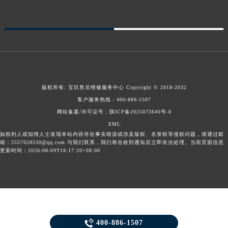
浙江省丽水市莲都区解放街宝玑售后服务中心（需提前预约）
浙江省宁波市江北区大闸南路500号来福士广场办公楼20层2009室宝玑售后服务中心（需提前预约）
浙江省衢州市柯城区上街宝玑售后服务中心（需提前预约）
浙江省绍兴市越城区胜利东路379号世茂天际中心写字楼8层805室宝玑售后服务中心（需提前预约）
浙江省舟山市定海区解放东路宝玑售后服务中心（需提前预约）
澳门特别行政区大堂区议事亭前地（新马路）宝玑售后服务中心（需提前预约）
版权所有:
宝玑售后维修服务中心
Copyright © 2018-2032
澳门特别行政区风顺堂区南湾大马路宝玑售后服务中心（需提前预约）
客户服务热线：
400-886-1507
澳门特别行政区花地玛堂区关闸广场宝玑售后服务中心（需提前预约）
网站备案/许可证号：陕ICP备2025073640号-8
XML
澳门特别行政区花王堂区大三巴商圈宝玑售后服务中心（需提前预约）
如权利人或知情人士发现本站内容存在事实错误或涉及版权、名誉权等侵权问题，请通过邮
澳门特别行政区嘉模堂区官也街宝玑售后服务中心（需提前预约）
箱：2557628530@qq.com 与我们联系，我们将在收到通知后立即依法处理。当前页面信息
更新时间：2026-08-09T18:17:20+08:00
澳门省路氹城市金光大道宝玑售后服务中心（需提前预约）
澳门特别行政区望德堂区塔石广场宝玑售后服务中心（需提前预约）
福建省福州市鼓楼区五四路128-1号恒力城写字楼15层03室宝玑售后服务中心（需提前预约）
福建省厦门市思明区湖滨东路95号万象城华润大厦B座11层1104室宝玑售后服务中心（需提前预约）
广东省潮州市潮安区新风路与潮汕路交汇处宝玑售后服务中心（需提前预约）

400-886-1507
广东省广州市天河区天河路230号万菱汇国际中心A塔7层704室宝玑售后服务中心（需提前预约）