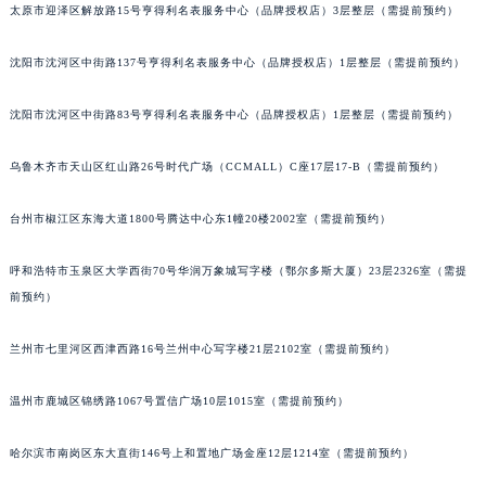
太原市迎泽区解放路15号亨得利名表服务中心（品牌授权店）3层整层（需提前预约）
吉林省辽源市龙山区人民大街宝玑售后服务中心（需提前预约）
吉林省梅河口市新华街道梅河大街宝玑售后服务中心（需提前预约）
沈阳市沈河区中街路137号亨得利名表服务中心（品牌授权店）1层整层（需提前预约）
吉林省四平市铁东区紫气大路与南九经街交汇处宝玑售后服务中心（需提前预约）
吉林省松原市宁江区五环大街宝玑售后服务中心（需提前预约）
沈阳市沈河区中街路83号亨得利名表服务中心（品牌授权店）1层整层（需提前预约）
吉林省通化市东昌区环通乡江南大街宝玑售后服务中心（需提前预约）
乌鲁木齐市天山区红山路26号时代广场（CCMALL）C座17层17-B（需提前预约）
吉林省延边市延吉市解放路宝玑售后服务中心（需提前预约）
辽宁省鞍山市铁东区站前街宝玑售后服务中心（需提前预约）
台州市椒江区东海大道1800号腾达中心东1幢20楼2002室（需提前预约）
辽宁省本溪市平山区胜利路宝玑售后服务中心（需提前预约）
辽宁省朝阳市双塔区新华路宝玑售后服务中心（需提前预约）
呼和浩特市玉泉区大学西街70号华润万象城写字楼（鄂尔多斯大厦）23层2326室（需提
辽宁省丹东市振兴区七经街宝玑售后服务中心（需提前预约）
前预约）
辽宁省抚顺市新抚区东一路宝玑售后服务中心（需提前预约）
兰州市七里河区西津西路16号兰州中心写字楼21层2102室（需提前预约）
辽宁省阜新市海州区解放大街宝玑售后服务中心（需提前预约）
辽宁省葫芦岛市连山区中央路宝玑售后服务中心（需提前预约）
温州市鹿城区锦绣路1067号置信广场10层1015室（需提前预约）
辽宁省锦州市古塔区中央大街宝玑售后服务中心（需提前预约）
辽宁省辽阳市白塔区新运大街宝玑售后服务中心（需提前预约）
哈尔滨市南岗区东大直街146号上和置地广场金座12层1214室（需提前预约）
辽宁省盘锦市兴隆台区石油大街宝玑售后服务中心（需提前预约）