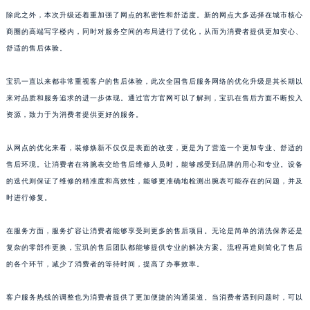
山东省威海市环翠区新威海路89号振华商厦一楼名表维修宝玑售后服务中心（需提前预约）
除此之外，本次升级还着重加强了网点的私密性和舒适度。新的网点大多选择在城市核心
商圈的高端写字楼内，同时对服务空间的布局进行了优化，从而为消费者提供更加安心、
山东省潍坊市奎文区东风东街宝玑售后服务中心（需提前预约）
舒适的售后体验。
山东省枣庄市滕州市北辛路与善国路交叉口宝玑售后服务中心（需提前预约）
山东省淄博市张店区金晶大道宝玑售后服务中心（需提前预约）
宝玑一直以来都非常重视客户的售后体验，此次全国售后服务网络的优化升级是其长期以
上海市黄浦区南京东路299号宏伊国际广场写字楼8层806室宝玑售后服务中心（需提前预约）
来对品质和服务追求的进一步体现。通过官方官网可以了解到，宝玑在售后方面不断投入
上海市徐汇区虹桥路3号港汇中心2座37层3705室宝玑售后服务中心（需提前预约）
资源，致力于为消费者提供更好的服务。
浙江省杭州市上城区钱江路1366号华润大厦A座5层503-5室宝玑售后服务中心（需提前预约）
从网点的优化来看，装修焕新不仅仅是表面的改变，更是为了营造一个更加专业、舒适的
浙江省湖州市吴兴区劳动路宝玑售后服务中心（需提前预约）
售后环境。让消费者在将腕表交给售后维修人员时，能够感受到品牌的用心和专业。设备
浙江省嘉兴市南湖区广益路705号嘉兴世界贸易中心A座13层1304室宝玑售后服务中心（需提前预约）
的迭代则保证了维修的精准度和高效性，能够更准确地检测出腕表可能存在的问题，并及
浙江省金华市金东区东市南街777号金华万达广场4号楼22楼2209室宝玑售后服务中心（需提前预约）
时进行修复。
浙江省丽水市莲都区解放街宝玑售后服务中心（需提前预约）
浙江省宁波市江北区大闸南路500号来福士广场办公楼20层2009室宝玑售后服务中心（需提前预约）
在服务方面，服务扩容让消费者能够享受到更多的售后项目。无论是简单的清洗保养还是
浙江省衢州市柯城区上街宝玑售后服务中心（需提前预约）
复杂的零部件更换，宝玑的售后团队都能够提供专业的解决方案。流程再造则简化了售后
的各个环节，减少了消费者的等待时间，提高了办事效率。
浙江省绍兴市越城区胜利东路379号世茂天际中心写字楼8层805室宝玑售后服务中心（需提前预约）
浙江省舟山市定海区解放东路宝玑售后服务中心（需提前预约）
客户服务热线的调整也为消费者提供了更加便捷的沟通渠道。当消费者遇到问题时，可以
澳门特别行政区大堂区议事亭前地（新马路）宝玑售后服务中心（需提前预约）