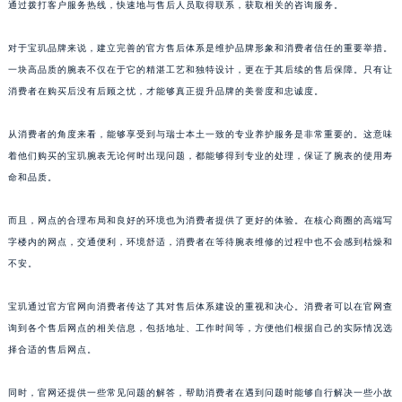
通过拨打客户服务热线，快速地与售后人员取得联系，获取相关的咨询服务。
澳门特别行政区风顺堂区南湾大马路宝玑售后服务中心（需提前预约）
澳门特别行政区花地玛堂区关闸广场宝玑售后服务中心（需提前预约）
对于宝玑品牌来说，建立完善的官方售后体系是维护品牌形象和消费者信任的重要举措。
澳门特别行政区花王堂区大三巴商圈宝玑售后服务中心（需提前预约）
一块高品质的腕表不仅在于它的精湛工艺和独特设计，更在于其后续的售后保障。只有让
消费者在购买后没有后顾之忧，才能够真正提升品牌的美誉度和忠诚度。
澳门特别行政区嘉模堂区官也街宝玑售后服务中心（需提前预约）
澳门省路氹城市金光大道宝玑售后服务中心（需提前预约）
从消费者的角度来看，能够享受到与瑞士本土一致的专业养护服务是非常重要的。这意味
澳门特别行政区望德堂区塔石广场宝玑售后服务中心（需提前预约）
着他们购买的宝玑腕表无论何时出现问题，都能够得到专业的处理，保证了腕表的使用寿
福建省福州市鼓楼区五四路128-1号恒力城写字楼15层03室宝玑售后服务中心（需提前预约）
命和品质。
福建省厦门市思明区湖滨东路95号万象城华润大厦B座11层1104室宝玑售后服务中心（需提前预约）
广东省潮州市潮安区新风路与潮汕路交汇处宝玑售后服务中心（需提前预约）
而且，网点的合理布局和良好的环境也为消费者提供了更好的体验。在核心商圈的高端写
字楼内的网点，交通便利，环境舒适，消费者在等待腕表维修的过程中也不会感到枯燥和
广东省广州市天河区天河路230号万菱汇国际中心A塔7层704室宝玑售后服务中心（需提前预约）
不安。
广东省广州市越秀区环市东路371-375号世界贸易中心大厦南塔15层1507室宝玑售后服务中心（需提前预约）
广东省河源市源城区越王大道宝玑售后服务中心（需提前预约）
宝玑通过官方官网向消费者传达了其对售后体系建设的重视和决心。消费者可以在官网查
广东省惠州市惠城区江北文昌一路7号华贸大厦1座30层3005室宝玑售后服务中心（需提前预约）
询到各个售后网点的相关信息，包括地址、工作时间等，方便他们根据自己的实际情况选
广东省江门市蓬江区广场西路宝玑售后服务中心（需提前预约）
择合适的售后网点。
广东省揭阳市榕城进贤门步行街宝玑售后服务中心（需提前预约）
同时，官网还提供一些常见问题的解答，帮助消费者在遇到问题时能够自行解决一些小故
广东省茂名市电白区水东街道迎宾大道宝玑售后服务中心（需提前预约）