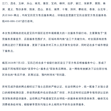
江门、茂名、玉林、乐山、南充、雅安、宝鸡、柳州、拉萨、丽江、张家界、襄阳、株
江西省景德镇市珠山区珠山中路宝玑售后服务中心（需提前预约）
洲、遵义、鄂尔多斯、阳泉、昆山、黄石、湘潭、十堰、漳州、攀枝花、香港、台北等，
江西省九江市浔阳区浔阳路宝玑售后服务中心（需提前预约）
共计360+网点，均有宝玑官方售后服务网点，详细信息需拨打宝玑全国官方售后服务热
江西省南昌市红谷滩新区红谷中大道998号绿地双子塔（中央广场）A1座办公楼14层1407室宝玑售后服务中心（需提前预约）
线400-886-1507进行咨询。
江西省萍乡市安源区萍安北大道与康庄路交叉口宝玑售后服务中心（需提前预约）
江西省上饶市信州区滨江西路宝玑售后服务中心（需提前预约）
本次售后网络的优化是宝玑中国区近些年规模最大的一次服务升级行动。主要聚焦于“直
营服务质量提升、店面服务范围扩大、区域布局均衡”这三个关键方向。对全国原有的售
江西省新余市渝水区北湖西路宝玑售后服务中心（需提前预约）
后网点进行了重新装修，更新了设备并对工作人员开展专业培训，同时还在多个城市增设
江西省宜春市袁州区中山中路宝玑售后服务中心（需提前预约）
了服务点。
江西省鹰潭市月湖区胜利东路宝玑售后服务中心（需提前预约）
山东省德州市德城区东风中路宝玑售后服务中心（需提前预约）
截至2026年7月2日，宝玑已经在多个省级行政区设立了官方售后维修服务中心，形成了
山东省东营市东营区济南路宝玑售后服务中心（需提前预约）
涵盖不同地理区域的“直营中心+服务点”双轨售后网络。这一网络有效解决了以往部分地
山东省济南市历下区经十路11111号华润中心写字楼（万象城）15层1508室宝玑售后服务中心（需提前预约）
区存在的“售后不便、距离过远、预约时间长”等问题。
山东省济宁市任城区太白楼路宝玑售后服务中心（需提前预约）
所有完成升级的网点都经过了瑞士总部的严格认证。在这些网点中，统一配备了从瑞士进
山东省莱芜市文化南路8号银座商城名表维修一楼名表维修宝玑售后服务中心（需提前预约）
口的精密检测仪器，所使用的配件也全部由原厂供应，并且还有经过品牌专项培训认证的
山东省临沂市兰山区解放路宝玑售后服务中心（需提前预约）
资深制表师提供服务。这些网点严格遵循宝玑全球统一的服务标准和质保体系，确保无论
山东省日照市东港区烟台路宝玑售后服务中心（需提前预约）
消费者身处何地，都能够享受到与瑞士本土相同水平的专业保养服务。
山东省泰安市泰山区财源街道泰山大街宝玑售后服务中心（需提前预约）