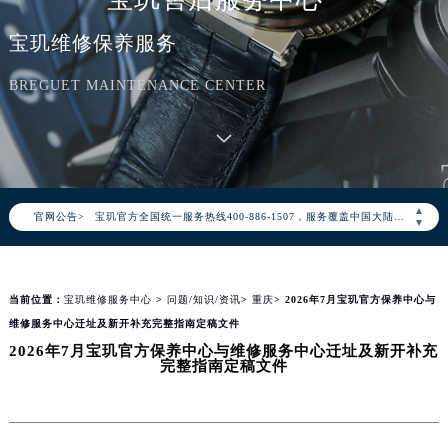
宝玑维修保养服务
BREGUET MAINTENANCE CENTER
2026年8月宝玑中国区售后服务网络优化升级公告
2026年8月宝玑全国官方售后客户服务热线：400-886-1507
▲
官网公告>
宝玑官方全国统一服务热线400-886-1507，服务覆盖中国大陆、香港、澳门、台湾全部区域（非大陆需加拨“+86”）
▼
2026年8月宝玑售后服务中心最新网点地址：
北京市朝阳区建国门外大街甲6号华熙国际中心写字楼D座11层1102室（北京总部）（需提前预约）
当前位置：
宝玑维修服务中心
>
问题/知识/资讯
>
重庆
> 2026年7月宝玑官方保养中心与
北京市东城区东长安街1号东方广场写字楼W3座6层602室（需提前预约）
维修服务中心迁址及新开补充完整指南定稿文件
天津市和平区赤峰道136号天津国际金融中心写字楼26层2603室（需提前预约）
2026年7月宝玑官方保养中心与维修服务中心迁址及新开补充
上海市徐汇区虹桥路3号港汇中心写字楼2座37层3705室（需提前预约）
完整指南定稿文件
上海市黄浦区南京东路299号宏伊国际广场写字楼8层806室（需提前预约）
南京市秦淮区中山南路1号（新街口）南京中心写字楼22层C1-1室（需提前预约）
常州市新北区龙锦路1590号现代传媒中心写字楼5号楼10层1008室（需提前预约）