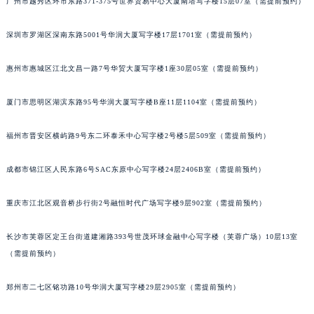
广州市越秀区环市东路371-375号世界贸易中心大厦南塔写字楼15层07室（需提前预约）
甘肃省兰州市七里河区西津西路16号兰州中心写字楼21层2102室（需提前预约）
重庆市解放碑渝中区民权路28号英利国际金融中心写字楼20层01室（需提前预约）
深圳市罗湖区深南东路5001号华润大厦写字楼17层1701室（需提前预约）
黑龙江省大庆市萨尔图区会战大街宝玑售后服务中心（需提前预约）
惠州市惠城区江北文昌一路7号华贸大厦写字楼1座30层05室（需提前预约）
黑龙江省鹤岗市向阳区红军路宝玑售后服务中心（需提前预约）
黑龙江省黑河市爱辉区中央街宝玑售后服务中心（需提前预约）
厦门市思明区湖滨东路95号华润大厦写字楼B座11层1104室（需提前预约）
黑龙江省鸡西市鸡冠区红军路宝玑售后服务中心（需提前预约）
黑龙江省佳木斯市向阳区长安路宝玑售后服务中心（需提前预约）
福州市晋安区横屿路9号东二环泰禾中心写字楼2号楼5层509室（需提前预约）
黑龙江省牡丹江市东安区太平路宝玑售后服务中心（需提前预约）
成都市锦江区人民东路6号SAC东原中心写字楼24层2406B室（需提前预约）
黑龙江省七台河市桃山区大同街宝玑售后服务中心（需提前预约）
黑龙江省齐齐哈尔市龙沙区龙华路宝玑售后服务中心（需提前预约）
重庆市江北区观音桥步行街2号融恒时代广场写字楼9层902室（需提前预约）
黑龙江省双鸭山市尖山区新兴大街宝玑售后服务中心（需提前预约）
黑龙江省绥化市北林区新华街与康庄路交叉口宝玑售后服务中心（需提前预约）
长沙市芙蓉区定王台街道建湘路393号世茂环球金融中心写字楼（芙蓉广场）10层13室
黑龙江省伊春市伊美区通河路宝玑售后服务中心（需提前预约）
（需提前预约）
吉林省白城市洮北区明仁南街宝玑售后服务中心（需提前预约）
郑州市二七区铭功路10号华润大厦写字楼29层2905室（需提前预约）
吉林省白山市浑江区浑江大街宝玑售后服务中心（需提前预约）
吉林省吉林市船营区河南街宝玑售后服务中心（需提前预约）