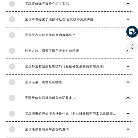
4
宝玑维修保养服务介绍 | 宝玑
甘肃省合作市人民街宝玑售后服务中心（需提前预约）
甘肃省嘉峪关市雄关区新华中路宝玑售后服务中心（需提前预约）
5
宝玑手表磁化了该如何处理|宝玑技师为您讲解
甘肃省金昌市金川区北京路宝玑售后服务中心（需提前预约）

甘肃省酒泉市肃州区西大街宝玑售后服务中心（需提前预约）
6
宝玑手表走时变快的原因有哪些？
甘肃省临夏市城南街道团结路宝玑售后服务中心（需提前预约）

甘肃省陇南市武都区人民路宝玑售后服务中心（需提前预约）
7
时光之旅：探索宝玑手表走时的秘密
甘肃省平凉市崆峒区西大街宝玑售后服务中心（需提前预约）
8
宝玑外观有划痕处理技巧（轻松修复爱表的实用方法）
甘肃省庆阳市西峰区南大街宝玑售后服务中心（需提前预约）
甘肃省天水市秦州区民主路宝玑售后服务中心（需提前预约）
9
宝玑电话门店地址在哪里
甘肃省武威市凉州区迎宾路宝玑售后服务中心（需提前预约）
甘肃省张掖市甘州区民乐北路宝玑售后服务中心（需提前预约）
10
宝玑维修售后保养服务电话是多少
宁夏回族自治区固原市原州区文化街宝玑售后服务中心（需提前预约）
宁夏回族自治区石嘴山市大武口区贺兰山路宝玑售后服务中心（需提前预约）
11
宝玑腕表偷停处理方法是什么（专业维修指南与常见故障排查）
宁夏回族自治区吴忠市利通区开元大道宝玑售后服务中心（需提前预约）
宁夏回族自治区银川市兴庆区新华东路97号新百中心C馆一层C1-18号商铺宝玑售后服务中心（需提前预约）
12
宝玑维修售后点网点热线查询
宁夏回族自治区中卫市沙坡头区鼓楼东街宝玑售后服务中心（需提前预约）