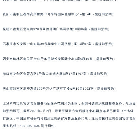
安徽省亳州市谯城区魏武大道宝玑售后服务中心（需提前预约）
贵阳市南明区都司高架桥路33号亨特国际金融中心14楼14D（需提前预约）
安徽省池州市贵池区长江路宝玑售后服务中心（需提前预约）
安徽省滁州市琅琊区南谯北路宝玑售后服务中心（需提前预约）
昆明市盘龙区北京路928号同德昆明广场写字楼10层06室（需提前预约）
安徽省阜阳市颍州区颍州北路宝玑售后服务中心（需提前预约）
安徽省淮北市相山区淮海路宝玑售后服务中心（需提前预约）
石家庄市长安区中山东路39号勒泰中心写字楼B座13层07室（需提前预约）
安徽省淮南市田家庵区国庆中路宝玑售后服务中心（需提前预约）
安徽省黄山市屯溪区黄山西路宝玑售后服务中心（需提前预约）
西安市碑林区南关正街88号华侨城长安国际中心E座6楼10室（需提前预约）
安徽省六安市金安区解放中路宝玑售后服务中心（需提前预约）
海口市龙华区金贸东路5号海口华润大厦B座17层1707室（需提前预约）
安徽省马鞍山市雨山区湖南西路宝玑售后服务中心（需提前预约）
安徽省宿州市埇桥区人民中路宝玑售后服务中心（需提前预约）
唐山市路南区新华东道100号万达广场写字楼A座10层1002室（需提前预约）
安徽省铜陵市铜官区石城大道宝玑售后服务中心（需提前预约）
安徽省芜湖市镜湖区中山路步行街宝玑售后服务中心（需提前预约）
上述所有宝玑官方售后服务地址服务范围均为全国，全部可选择到店或邮寄服务，注意提
安徽省宣城市宣州区叠嶂西路宝玑售后服务中心（需提前预约）
前预约即可。截至2026年7月2日，最新宝玑官方售后服务中心网点布局已覆盖34个省级
行政区，中国所有省份均可找到宝玑的官方售后服务门店，注意需拨打宝玑全国官方售后
福建省龙岩市新罗区九一南路宝玑售后服务中心（需提前预约）
服务热线：400-886-1507进行预约。
福建省南平市建阳区人民西路宝玑售后服务中心（需提前预约）
福建省宁德市蕉城区天湖东路宝玑售后服务中心（需提前预约）