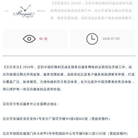
【宝玑售后】2026年，宝玑中国区顺利完成全国售后服
徐州市鼓楼区淮海东路29号苏宁广场IFC国际金融中心写字楼35层3508室（需提前预约）
务网络的全面优化升级工作。此次升级通过网点环境改
扬州市邗江区国展路29号星耀天地写字楼1号楼18层1803室（需提前预约）
善、服务范围拓展、流程优化以及客户服务热线调整等举
盐城市盐都区世纪大道5号盐城金融城写字楼1号楼16层1604室（需提前预约）
措，打造出覆盖广泛、标准规范、方便快捷的官方售后体
泰州市海陵区永定东路399号置地商务中心东塔写字楼（华润万象城）17层1706室（需提前预约）
系…

81 次
2026-07-02
宁波市江北区大闸南路500号来福士广场办公楼20层2009室（需提前预约）
杭州市上城区钱江路1366号华润大厦写字楼A座5层503-5室（需提前预约）
金华市金东区东市南街777号金华万达广场写字楼4号楼22层2209室（需提前预约）
绍兴市越城区胜利东路379号世茂天际中心写字楼8层805室（需提前预约）
【
宝玑售后
】2026年，宝玑中国区顺利完成全国售后服务网络的全面优化升级工作。此
次升级通过网点环境改善、服务范围拓展、流程优化以及客户服务热线调整等举措，打造
嘉兴市南湖区广益路705号嘉兴世界贸易中心写字楼A座13层1304室（需提前预约）
出覆盖广泛、标准规范、方便快捷的官方售后体系，全方位提升中国消费者的售后体验，
南昌市红谷滩新区红谷中大道998号绿地双子塔（中央广场）A1座办公楼14层07室（需提前预约）
用心维护每一块宝玑腕表的品质和价值。
济南市历下区经十路11111号华润中心写字楼（万象城）15层1508室（需提前预约）
广州市天河区天河路230号万菱汇国际中心写字楼A塔7层704室（需提前预约）
宝玑官方售后服务中心全国网点地址：
广州市越秀区环市东路371-375号世界贸易中心大厦南塔写字楼15层07室（需提前预约）
深圳市罗湖区深南东路5001号华润大厦写字楼17层1701室（需提前预约）
北京市东城区东长安街1号东方广场写字楼W3座6层602室（需提前预约）
惠州市惠城区江北文昌一路7号华贸大厦写字楼1座30层05室（需提前预约）
北京市朝阳区建国门外大街甲6号华熙国际中心写字楼D座11层1102室（需提前预约）
厦门市思明区湖滨东路95号华润大厦写字楼B座11层1104室（需提前预约）