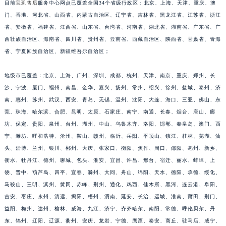
目前
宝玑售后
服务中心网点已覆盖全国34个省级行政区：北京、上海、天津、重庆、澳
福建省莆田市城厢区霞林街道荔华东大道宝玑售后服务中心（需提前预约）
门、香港、河北省、山西省、内蒙古自治区、辽宁省、吉林省、黑龙江省、江苏省、浙江
福建省三明市三元区东乾二路宝玑售后服务中心（需提前预约）
省、安徽省、福建省、江西省、山东省、台湾省、河南省、湖北省、湖南省、广东省、广
福建省漳州市龙文区步港路宝玑售后服务中心（需提前预约）
西壮族自治区、海南省、四川省、贵州省、云南省、西藏自治区、陕西省、甘肃省、青海
省、宁夏回族自治区、新疆维吾尔自治区；
江苏省常州市新北区龙锦路1590号现代传媒中心5号楼10层1008室宝玑售后服务中心（需提前预约）
江苏省淮安市清江浦区淮海北路宝玑售后服务中心（需提前预约）
地级市已覆盖：北京、上海、广州、深圳、成都、杭州、天津、南京、重庆、郑州、长
江苏省连云港市海州区通灌北路宝玑售后服务中心（需提前预约）
沙、宁波、厦门、福州、南昌、金华、嘉兴、扬州、常州、绍兴、徐州、盐城、泰州、济
江苏省南京市秦淮区中山南路1号南京中心22层22-C1-C3室宝玑售后服务中心（需提前预约）
南、惠州、苏州、武汉、西安、青岛、无锡、温州、沈阳、大连、海口、三亚、佛山、东
江苏省宿迁市宿城区西湖路宝玑售后服务中心（需提前预约）
莞、珠海、哈尔滨、合肥、昆明、太原、石家庄、南宁、南通、长春、烟台、唐山、廊
江苏省泰州市海陵区永定东路399号置地商务中心东塔（华润万象城）17层1706室宝玑售后服务中心（需提前预约）
坊、保定、贵阳、泉州、台州、湖州、中山、乌鲁木齐、洛阳、邯郸、秦皇岛、澳门、西
宁、潍坊、呼和浩特、沧州、鞍山、赣州、临沂、岳阳、平顶山、镇江、桂林、芜湖、汕
江苏省徐州市鼓楼区淮海东路29号苏宁广场IFC国际金融中心35层3508室宝玑售后服务中心（需提前预约）
头、淄博、兰州、银川、郴州、大庆、张家口、衡阳、焦作、周口、邵阳、亳州、新乡、
江苏省盐城市盐都区世纪大道5号盐城金融城写字楼1号楼16层1604室宝玑售后服务中心（需提前预约）
衡水、牡丹江、德州、聊城、包头、淮安、宜昌、许昌、邢台、宿迁、丽水、蚌埠、上
江苏省扬州市邗江区国展路29号星耀天地写字楼1号楼18层1803室宝玑售后服务中心（需提前预约）
饶、晋中、葫芦岛、四平、宜春、滁州、大同、舟山、绵阳、天水、德阳、承德、绥化、
江苏省镇江市京口区中山东路宝玑售后服务中心（需提前预约）
马鞍山、三明、滨州、黄冈、赤峰、荆州、通化、鸡西、佳木斯、黑河、连云港、阜阳、
江西省抚州市临川区赣东大道宝玑售后服务中心（需提前预约）
吉安、枣庄、永州、清远、揭阳、梧州、渭南、延安、长治、运城、淮南、莆田、荆门、
江西省赣州市章贡区文清路宝玑售后服务中心（需提前预约）
益阳、梅州、达州、榆林、威海、九江、济宁、齐齐哈尔、南阳、常德、呼伦贝尔、丹
东、锦州、辽阳、辽源、衢州、安庆、龙岩、宁德、鹰潭、泰安、商丘、驻马店、咸宁、
江西省吉安市吉州区井冈山大道宝玑售后服务中心（需提前预约）