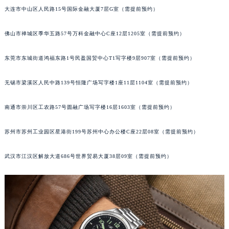
大连市中山区人民路15号国际金融大厦7层G室（需提前预约）
辽宁省铁岭市银州区南马路宝玑售后服务中心（需提前预约）
辽宁省营口市站前区市府路与渤海大街交叉口宝玑售后服务中心（需提前预约）
佛山市禅城区季华五路57号万科金融中心C座12层1205室（需提前预约）
辽宁省沈阳市沈河区中街路137号亨得利名表维修授权店1楼宝玑售后服务中心（需提前预约）
辽宁省沈阳市沈河区中街路83号亨得利名表维修授权店1楼宝玑售后服务中心（需提前预约）
东莞市东城街道鸿福东路1号民盈国贸中心T1写字楼9层907室（需提前预约）
北京市朝阳区建国门外大街甲6号华熙国际中心D座11层1102室宝玑售后服务中心（北京总部）（需提前预约）
北京市东城区东长安街1号王府井东方广场W3座6层602室宝玑售后服务中心（需提前预约）
无锡市梁溪区人民中路139号恒隆广场写字楼1座11层1104室（需提前预约）
河北省保定市竞秀区朝阳北大街北国先天下宝玑售后服务中心（需提前预约）
南通市崇川区工农路57号圆融广场写字楼16层1603室（需提前预约）
内蒙古自治区阿拉善盟市左旗土尔扈特大街宝玑售后服务中心（需提前预约）
内蒙古自治区巴彦淖尔市临河区新华街宝玑售后服务中心（需提前预约）
苏州市苏州工业园区星港街199号苏州中心办公楼C座22层08室（需提前预约）
内蒙古自治区包头市青山区幸福路甲3号王府井百货名表维修宝玑售后服务中心（需提前预约）
内蒙古自治区赤峰市红山区哈达街宝玑售后服务中心（需提前预约）
武汉市江汉区解放大道686号世界贸易大厦38层09室（需提前预约）
内蒙古自治区鄂尔多斯市东胜区伊金霍洛街宝玑售后服务中心（需提前预约）
内蒙古自治区呼伦贝尔市海拉尔区中央街宝玑售后服务中心（需提前预约）
内蒙古自治区通辽市科尔沁区明仁大街宝玑售后服务中心（需提前预约）
内蒙古自治区乌海市海勃湾区人民南路宝玑售后服务中心（需提前预约）
内蒙古自治区乌兰察布市集宁区恩和大街宝玑售后服务中心（需提前预约）