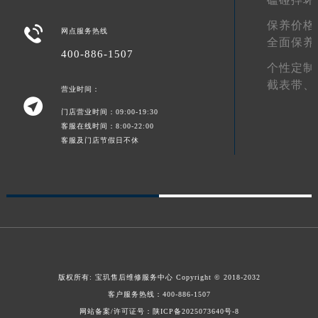
新疆维吾尔自治区可克达拉市幸福路宝玑售后服务中心（需提前预约）
保养价格

网点服务热线
新疆维吾尔自治区克拉玛依市克拉玛依区友谊路宝玑售后服务中心（需提前预约）
全面保养
400-886-1507
新疆维吾尔自治区库车市库车市文化东路宝玑售后服务中心（需提前预约）
个性定制
新疆维吾尔自治区库尔勒市库尔勒市人民东路宝玑售后服务中心（需提前预约）
截表带、
营业时间：
新疆维吾尔自治区奎屯市团结西街宝玑售后服务中心（需提前预约）

门店营业时间：09:00-19:30
新疆维吾尔自治区昆玉市昆泉街宝玑售后服务中心（需提前预约）
客服在线时间：8:00-22:00
新疆维吾尔自治区沙湾市三道河子镇世纪大道南路宝玑售后服务中心（需提前预约）
客服及门店节假日不休
新疆维吾尔自治区石河子市北二路宝玑售后服务中心（需提前预约）
新疆维吾尔自治区双河市光明路宝玑售后服务中心（需提前预约）
新疆维吾尔自治区塔城市塔城地区闻琴路宝玑售后服务中心（需提前预约）
新疆维吾尔自治区铁门关市兴疆路宝玑售后服务中心（需提前预约）
新疆维吾尔自治区图木舒克市图木舒克市中兴街宝玑售后服务中心（需提前预约）
新疆维吾尔自治区吐鲁番市高昌区文化中路文化中路宝玑售后服务中心（需提前预约）
新疆维吾尔自治区乌苏市乌鲁木齐北路宝玑售后服务中心（需提前预约）
版权所有:
宝玑售后维修服务中心
Copyright © 2018-2032
新疆维吾尔自治区五家渠市长征西街宝玑售后服务中心（需提前预约）
客户服务热线：
400-886-1507
网站备案/许可证号：陕ICP备2025073640号-8
新疆维吾尔自治区新星市东风路宝玑售后服务中心（需提前预约）