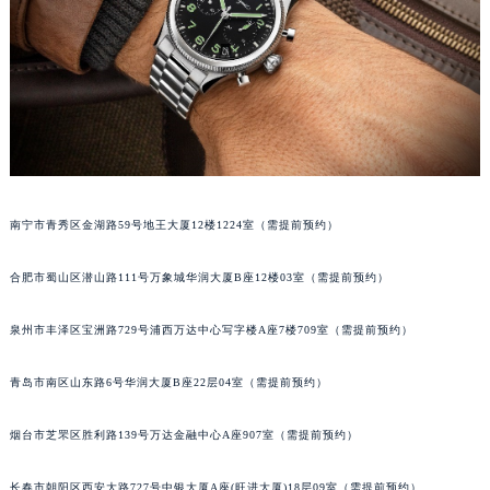
内蒙古自治区锡林郭勒盟市锡林浩特市光明街与额尔敦路交叉口宝玑售后服务中心（需提前预约）
内蒙古自治区兴安盟市乌兰浩特市兴安大街宝玑售后服务中心（需提前预约）
山西省大同市平城区迎宾街宝玑售后服务中心（需提前预约）
山西省晋城市城区黄华街宝玑售后服务中心（需提前预约）
山西省晋中市榆次区顺城街宝玑售后服务中心（需提前预约）
山西省临汾市尧都区解放路宝玑售后服务中心（需提前预约）
山西省吕梁市离石区永宁中路与建设街交叉口宝玑售后服务中心（需提前预约）
南宁市青秀区金湖路59号地王大厦12楼1224室（需提前预约）
山西省朔州市朔城区怡西路与鄯阳西街交汇处宝玑售后服务中心（需提前预约）
山西省忻州市忻府区和平东街与七一南路交叉口宝玑售后服务中心（需提前预约）
合肥市蜀山区潜山路111号万象城华润大厦B座12楼03室（需提前预约）
山西省阳泉市郊区平阳东街与新城大道交叉口宝玑售后服务中心（需提前预约）
山西省运城市盐湖区河东街宝玑售后服务中心（需提前预约）
泉州市丰泽区宝洲路729号浦西万达中心写字楼A座7楼709室（需提前预约）
山西省长治市潞州区英雄中路宝玑售后服务中心（需提前预约）
青岛市南区山东路6号华润大厦B座22层04室（需提前预约）
山西省太原市迎泽区迎泽街道解放路15号亨得利名表维修授权店3楼宝玑售后服务中心（需提前预约）
天津市和平区赤峰道136号天津国际金融中心26层2603室宝玑售后服务中心（需提前预约）
烟台市芝罘区胜利路139号万达金融中心A座907室（需提前预约）
安徽省安庆市迎江区人民路宝玑售后服务中心（需提前预约）
安徽省蚌埠市蚌山区淮河路宝玑售后服务中心（需提前预约）
长春市朝阳区西安大路727号中银大厦A座(旺进大厦)18层09室（需提前预约）