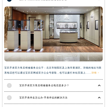
湖南省常德市武陵区人民路宝玑售后服务中心（需提前预约）
湖南省郴州市北湖区国庆北路宝玑售后服务中心（需提前预约）
湖南省衡阳市雁峰区解放路宝玑售后服务中心（需提前预约）
湖南省怀化市鹤城区迎丰中路宝玑售后服务中心（需提前预约）
湖南省娄底市娄星区长青街宝玑售后服务中心（需提前预约）
湖南省邵阳市双清区东风路宝玑售后服务中心（需提前预约）
湖南省湘潭市雨湖区莲城大道宝玑售后服务中心（需提前预约）
湖南省益阳市赫山区桃花仑路宝玑售后服务中心（需提前预约）
湖南省永州市冷水滩区永州大道与中兴路交叉口宝玑售后服务中心（需提前预约）
湖南省岳阳市岳阳楼区东茅岭路宝玑售后服务中心（需提前预约）
宝玑手表官方售后维修服务点位于：北京市朝阳区及上海市黄浦区。详细的地址与联
湖南省张家界市永定区解放路宝玑售后服务中心（需提前预约）
系电话您可以通过宝玑官网或官方公众号获取，也可以拨打本站页面上......
详情 >
湖南省长沙市芙蓉区建湘路393号世茂环球金融中心写字楼10层1013室宝玑售后服务中心（需提前预约）
湖南省株洲市芦淞区建设南路宝玑售后服务中心（需提前预约）
2
宝玑手表官方售后维修服务点电话是多少？
甘肃省白银市白银区北京路宝玑售后服务中心（需提前预约）
3
宝玑手表停走怎么办-手表停走的解决方法
甘肃省定西市安定区解放路宝玑售后服务中心（需提前预约）
甘肃省敦煌市沙州镇阳关中路宝玑售后服务中心（需提前预约）