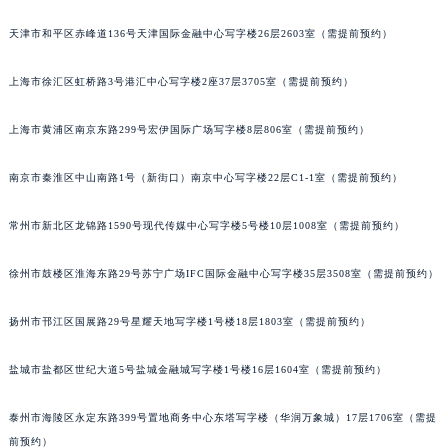
福州市鼓楼区五四路128-1号恒力城写字楼15层03室（需提前预约）
天津市和平区赤峰道136号天津国际金融中心写字楼26层2603室（需提前预约）
成都市锦江区人民东路6号SAC东原中心写字楼24层2406B室（需提前预约）
重庆市江北区观音桥步行街2号融恒时代广场写字楼9层902室（需提前预约）
上海市徐汇区虹桥路3号港汇中心写字楼2座37层3705室（需提前预约）
长沙市芙蓉区定王台街道建湘路393号世茂环球金融中心写字楼（芙蓉广场）10层13室（需提前预约）
上海市黄浦区南京东路299号宏伊国际广场写字楼8层806室（需提前预约）
郑州市二七区铭功路10号华润大厦写字楼29层2905室（需提前预约）
太原市迎泽区解放路15号亨得利名表服务中心（品牌授权店）3层整层（需提前预约）
南京市秦淮区中山南路1号（新街口）南京中心写字楼22层C1-1室（需提前预约）
沈阳市沈河区中街路137号亨得利名表服务中心（品牌授权店）1层整层（需提前预约）
沈阳市沈河区中街路83号亨得利名表服务中心（品牌授权店）1层整层（需提前预约）
常州市新北区龙锦路1590号现代传媒中心写字楼5号楼10层1008室（需提前预约）
乌鲁木齐市天山区红山路26号时代广场（CCMALL）C座17层17-B（需提前预约）
温州市鹿城区锦绣路1067号置信广场10层1015室（需提前预约）
徐州市鼓楼区淮海东路29号苏宁广场IFC国际金融中心写字楼35层3508室（需提前预约）
哈尔滨市道里区友谊西路600号富力中心T2座写字楼29层03室（需提前预约）
扬州市邗江区国展路29号星耀天地写字楼1号楼18层1803室（需提前预约）
大连市中山区人民路15号国际金融大厦7层G室（需提前预约）
佛山市禅城区季华五路57号万科金融中心C座12层1205室（需提前预约）
盐城市盐都区世纪大道5号盐城金融城写字楼1号楼16层1604室（需提前预约）
东莞市东城街道鸿福东路1号民盈国贸中心T1写字楼9层907室（需提前预约）
无锡市梁溪区人民中路139号恒隆广场写字楼1座11层1104室（需提前预约）
泰州市海陵区永定东路399号置地商务中心东塔写字楼（华润万象城）17层1706室（需提
南通市崇川区工农路57号圆融广场写字楼16层1603室（需提前预约）
前预约）