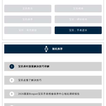
青海省果洛藏族自治州玛沁县团结路宝玑售后服务中心（需提前预约）
宝玑售后
宝玑维修
青海省海北藏族自治州海晏县将军路宝玑售后服务中心（需提前预约）
青海省海东市乐都区滨河路宝玑售后服务中心（需提前预约）
宝玑保养
宝玑，调试校准
青海省海南藏族自治州共和县青海湖大街宝玑售后服务中心（需提前预约）
宝玑，表壳磨损
宝玑，手表进水
青海省海西蒙古族藏族自治州德令哈市柴达木路宝玑售后服务中心（需提前预约）
青海省黄南藏族自治州同仁市德合隆路宝玑售后服务中心（需提前预约）
青海省西宁市城西区海湖新区西关大道宝玑售后服务中心（需提前预约）
随机推荐
青海省玉树藏族自治州结古镇胜利路宝玑售后服务中心（需提前预约）
陕西省安康市汉滨区金州路宝玑售后服务中心（需提前预约）
陕西省宝鸡市渭滨区经二路宝玑售后服务中心（需提前预约）
1
宝玑表针脱落解决技巧详解
陕西省汉中市汉台区北大街宝玑售后服务中心（需提前预约）
陕西省商洛市商州区州城街宝玑售后服务中心（需提前预约）
2
宝玑走慢了解决技巧
陕西省铜川市王益区红旗街宝玑售后服务中心（需提前预约）
陕西省渭南市临渭区东风大街宝玑售后服务中心（需提前预约）
3
2026最新Breguet宝玑手表维修保养中心地址调研报告
陕西省咸阳市秦都区沣西新城统一西路与白马河路交汇处宝玑售后服务中心（需提前预约）
陕西省延安市宝塔区中心街宝玑售后服务中心（需提前预约）