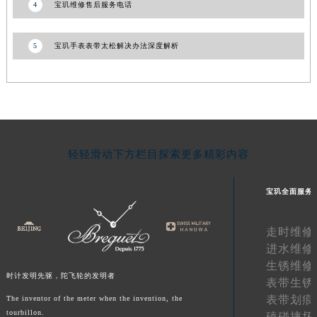
4
宝玑维修售后服务电话
陕西省榆林市榆阳区长兴路宝玑售后服务中心（需提前预约）
新疆维吾尔自治区阿克苏市东大街宝玑售后服务中心（需提前预约）
5
宝玑手表表带太松解决办法深度解析
新疆维吾尔自治区阿拉尔市胜利大道宝玑售后服务中心（需提前预约）
新疆维吾尔自治区阿拉山口市友好路宝玑售后服务中心（需提前预约）
新疆维吾尔自治区阿勒泰市解放路宝玑售后服务中心（需提前预约）
新疆维吾尔自治区阿图什市光明路宝玑售后服务中心（需提前预约）
新疆维吾尔自治区白杨市军垦路宝玑售后服务中心（需提前预约）
轻轻滑动下方栏目探索更多精彩内容
新疆维吾尔自治区北屯市团结路宝玑售后服务中心（需提前预约）
新疆维吾尔自治区博乐市博乐市北京路宝玑售后服务中心（需提前预约）
宝玑全面服务
新疆维吾尔自治区昌吉市延安北路宝玑售后服务中心（需提前预约）
新疆维吾尔自治区阜康市博峰路宝玑售后服务中心（需提前预约）
走时维修
新疆维吾尔自治区哈密市伊州区建国北路宝玑售后服务中心（需提前预约）
进水维修
新疆维吾尔自治区和田市和田市北京西路宝玑售后服务中心（需提前预约）
生锈维修
新疆维吾尔自治区胡杨河市胡杨河市胡杨路宝玑售后服务中心（需提前预约）
时计发明先驱，陀飞轮的发明者
表带生锈
新疆维吾尔自治区霍尔果斯市亚欧北路宝玑售后服务中心（需提前预约）
表带划痕
The inventor of the meter when the invention, the
新疆维吾尔自治区喀什市解放北路宝玑售后服务中心（需提前预约）
tourbillon.
磕碰摔坏