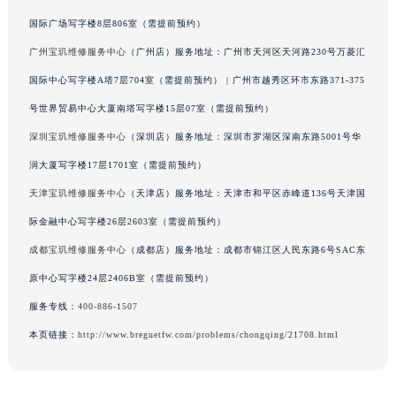
香港特别行政区金钟区中西区金钟道宝玑售后服务中心（需提前预约）
国际广场写字楼8层806室（需提前预约）
香港特别行政区九龙区油尖旺区弥敦道宝玑售后服务中心（需提前预约）
广州宝玑维修服务中心
（广州店）服务地址：广州市天河区天河路230号万菱汇
香港特别行政区铜锣湾区湾仔区轩尼诗道宝玑售后服务中心（需提前预约）
国际中心写字楼A塔7层704室（需提前预约） | 广州市越秀区环市东路371-375
河南省安阳市文峰区解放大道宝玑售后服务中心（需提前预约）
号世界贸易中心大厦南塔写字楼15层07室（需提前预约）
河南省鹤壁市淇滨区九州路宝玑售后服务中心（需提前预约）
深圳宝玑维修服务中心
（深圳店）服务地址：深圳市罗湖区深南东路5001号华
河南省济源市沁园街道济水大道宝玑售后服务中心（需提前预约）
润大厦写字楼17层1701室（需提前预约）
河南省焦作市解放区解放路宝玑售后服务中心（需提前预约）
河南省开封市鼓楼区中山路宝玑售后服务中心（需提前预约）
天津宝玑维修服务中心
（天津店）服务地址：天津市和平区赤峰道136号天津国
河南省洛阳市西工区中州中路与解放路交叉口宝玑售后服务中心（需提前预约）
际金融中心写字楼26层2603室（需提前预约）
河南省漯河市源汇区交通路宝玑售后服务中心（需提前预约）
成都宝玑维修服务中心
（成都店）服务地址：成都市锦江区人民东路6号SAC东
河南省南阳市宛城区范蠡东路与南都路交叉口宝玑售后服务中心（需提前预约）
原中心写字楼24层2406B室（需提前预约）
河南省平顶山市卫东区建设路宝玑售后服务中心（需提前预约）
服务专线：
400-886-1507
河南省濮阳市大华龙区开州路绿城路交叉口宝玑售后服务中心（需提前预约）
本页链接：
http://www.breguetfw.com/problems/chongqing/21708.html
河南省三门峡市湖滨区和平路宝玑售后服务中心（需提前预约）
河南省商丘市梁园区神火大道宝玑售后服务中心（需提前预约）
河南省新乡市红旗区人民路宝玑售后服务中心（需提前预约）