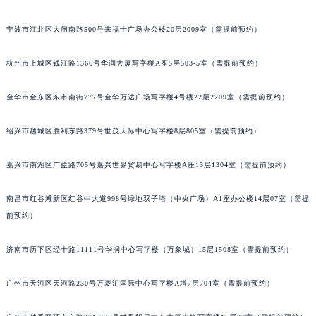
苏州市苏州工业园区星港街199号苏州中心办公楼C座22层08室（需提前预约）
宁波市江北区大闸南路500号来福士广场办公楼20层2009室（需提前预约）
武汉市江汉区解放大道686号世界贸易大厦38层09室（需提前预约）
南宁市青秀区金湖路59号地王大厦12楼1224室（需提前预约）
杭州市上城区钱江路1366号华润大厦写字楼A座5层503-5室（需提前预约）
合肥市蜀山区潜山路111号万象城华润大厦B座12楼03室（需提前预约）
泉州市丰泽区宝洲路729号浦西万达中心写字楼A座7楼709室（需提前预约）
金华市金东区东市南街777号金华万达广场写字楼4号楼22层2209室（需提前预约）
青岛市南区山东路6号华润大厦B座22层04室（需提前预约）
绍兴市越城区胜利东路379号世茂天际中心写字楼8层805室（需提前预约）
烟台市芝罘区胜利路139号万达金融中心A座907室（需提前预约）
长春市朝阳区西安大路727号中银大厦A座(旺进大厦)18层09室（需提前预约）
嘉兴市南湖区广益路705号嘉兴世界贸易中心写字楼A座13层1304室（需提前预约）
贵阳市南明区都司高架桥路33号亨特国际金融中心14楼14D（需提前预约）
昆明市盘龙区北京路928号同德昆明广场写字楼10层06室（需提前预约）
南昌市红谷滩新区红谷中大道998号绿地双子塔（中央广场）A1座办公楼14层07室（需提
石家庄市长安区中山东路39号勒泰中心写字楼B座13层07室（需提前预约）
前预约）
西安市碑林区南关正街88号华侨城长安国际中心E座6楼10室（需提前预约）
济南市历下区经十路11111号华润中心写字楼（万象城）15层1508室（需提前预约）
海口市龙华区金贸东路5号海口华润大厦B座17层1707室（需提前预约）
唐山市路南区新华东道100号万达广场写字楼A座10层1002室（需提前预约）
广州市天河区天河路230号万菱汇国际中心写字楼A塔7层704室（需提前预约）
台州市椒江区东海大道1800号腾达中心东1幢20楼2002室（需提前预约）
内蒙古自治区呼和浩特市玉泉区大学西街70号华润万象城写字楼（鄂尔多斯大厦）23层2326室（需提前预约）