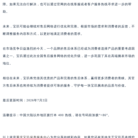
障。如果无法自行解决，也可以通过官网的在线客服或者客户服务热线寻求进一步的帮
广东省梅州市梅江区金燕大道宝玑售后服务中心（需提前预约）
助。
广东省清远市清城区湖西路宝玑售后服务中心（需提前预约）
广东省汕头市龙湖区长平路宝玑售后服务中心（需提前预约）
未来，宝玑可能会继续对售后网络进行优化和完善。根据市场的需求和消费者的反馈，不
广东省汕尾市城区香洲街道园林社区翠园街宝玑售后服务中心（需提前预约）
断调整服务内容和方式，以更好地满足消费者的需求。
广东省韶关市武江区芙蓉新区与老城中心交汇处宝玑售后服务中心（需提前预约）
在市场竞争日益激烈的今天，一个品牌的售后体系已经成为消费者选择产品的重要考虑因
广东省深圳市罗湖区深南东路5001号华润大厦17层1701室宝玑售后服务中心（需提前预约）
素之一。宝玑通过此次全国售后服务网络的优化升级，进一步巩固了其在高端腕表市场的
广东省阳江市江城区东风一路宝玑售后服务中心（需提前预约）
地位。
广东省云浮市云城区金山路宝玑售后服务中心（需提前预约）
广东省湛江市赤坎区观海北路宝玑售后服务中心（需提前预约）
相信在未来，宝玑将凭借其优质的产品和完善的售后体系，赢得更多消费者的青睐。其官
广东省肇庆市端州区信安大道与砚都大道交汇处宝玑售后服务中心（需提前预约）
方售后体系也将持续为消费者提供可靠的服务，守护每一块宝玑腕表的品质与价值。
广西壮族自治区百色市右江区中山二路宝玑售后服务中心（需提前预约）
最后更新时间：2026年7月2日
广西壮族自治区北海市海城区北京路宝玑售后服务中心（需提前预约）
广西壮族自治区崇左市江州区石景林街道友谊大道与丽川路交汇处宝玑售后服务中心（需提前预约）
温馨提示：中国大陆以外地区拨打本 400 热线，请在号码前加拨“+86”。
广西壮族自治区防城港市港口区金花茶大道宝玑售后服务中心（需提前预约）
广西壮族自治区贵港市港北区港城街道布山大道与仙衣路交叉口宝玑售后服务中心（需提前预约）
广西壮族自治区桂林市秀峰区红岭路宝玑售后服务中心（需提前预约）
以上就是
重庆宝玑保养服务中心
为您分享的精彩内容。如果您还有其他关于宝玑手表维护