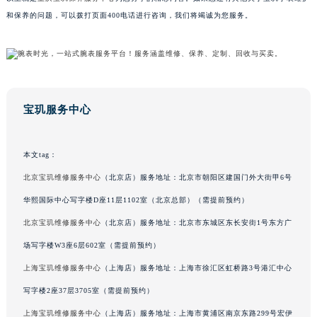
广西壮族自治区河池市金城江区金城江街道朝阳路宝玑售后服务中心（需提前预约）
和保养的问题，可以拨打页面400电话进行咨询，我们将竭诚为您服务。
广西壮族自治区贺州市八步区城东街道灵峰南路宝玑售后服务中心（需提前预约）
广西壮族自治区来宾市兴宾区桂中大道宝玑售后服务中心（需提前预约）
广西壮族自治区柳州市城中区中山中路宝玑售后服务中心（需提前预约）
广西壮族自治区钦州市钦南区金海湾东大街宝玑售后服务中心（需提前预约）
宝玑服务中心
广西壮族自治区梧州市万秀区龙湖镇高旺路宝玑售后服务中心（需提前预约）
广西壮族自治区玉林市玉州区金玉路宝玑售后服务中心（需提前预约）
海南省儋州市儋州市那大镇兰洋北路宝玑售后服务中心（需提前预约）
本文tag：
海南省东方市八所镇解放西路宝玑售后服务中心（需提前预约）
北京宝玑维修服务中心
（北京店）服务地址：北京市朝阳区建国门外大街甲6号
海南省琼海市嘉积镇东风路宝玑售后服务中心（需提前预约）
华熙国际中心写字楼D座11层1102室（北京总部）（需提前预约）
海南省三沙市西沙区西沙群岛永兴岛北京路宝玑售后服务中心（需提前预约）
北京宝玑维修服务中心
（北京店）服务地址：北京市东城区东长安街1号东方广
海南省三亚市吉阳区迎宾路宝玑售后服务中心（需提前预约）
场写字楼W3座6层602室（需提前预约）
海南省万宁市万城镇解放路宝玑售后服务中心（需提前预约）
上海宝玑维修服务中心
（上海店）服务地址：上海市徐汇区虹桥路3号港汇中心
海南省文昌市文城镇教育东路宝玑售后服务中心（需提前预约）
写字楼2座37层3705室（需提前预约）
海南省五指山市通什镇三月三大道宝玑售后服务中心（需提前预约）
香港特别行政区尖沙咀区油尖旺区广东道宝玑售后服务中心（需提前预约）
上海宝玑维修服务中心
（上海店）服务地址：上海市黄浦区南京东路299号宏伊