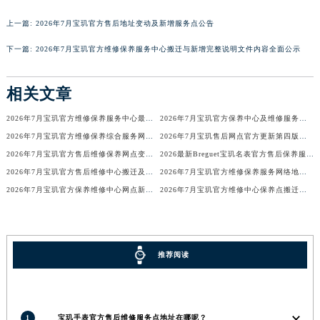
河南省信阳市浉河区东方红大道宝玑售后服务中心（需提前预约）
上一篇:
2026年7月宝玑官方售后地址变动及新增服务点公告
河南省许昌市魏都区建安大道与八龙路交叉口宝玑售后服务中心（需提前预约）
下一篇:
2026年7月宝玑官方维修保养服务中心搬迁与新增完整说明文件内容全面公示
河南省郑州市二七区民主路10号华润大厦29层2905室宝玑售后服务中心（需提前预约）
河南省周口市川汇区七一路宝玑售后服务中心（需提前预约）
相关文章
河南省驻马店市驿城区乐山大道与置地大道交叉口宝玑售后服务中心（需提前预约）
湖北省鄂州市鄂城区文星大道宝玑售后服务中心（需提前预约）
2026年7月宝玑官方维修保养服务中心最终搬迁与新设点确认通告最终定稿确认
2026年7月宝玑官方保养中心及维修服务点变动补充记录文档发布
湖北省黄冈市黄州区赤壁大道宝玑售后服务中心（需提前预约）
2026年7月宝玑官方维修保养综合服务网迁址及新增网点补充速报文件定稿
2026年7月宝玑售后网点官方更新第四版（含搬迁与新开店）
2026年7月宝玑官方售后维修保养网点变动简明补充最终手册文件内容公示
2026最新Breguet宝玑名表官方售后保养服务点地址考察报告
湖北省黄石市黄石港区武汉路宝玑售后服务中心（需提前预约）
2026年7月宝玑官方售后维修中心搬迁及保养点新开补充通知原文
2026年7月宝玑官方维修保养服务网络地图补充更新（迁址新增）
湖北省荆门市东宝中天街步行街宝玑售后服务中心（需提前预约）
2026年7月宝玑官方保养维修中心网点新增及迁址补充确认终稿
2026年7月宝玑官方维修中心保养点搬迁及新增网点正式公告原文对外公布
湖北省荆州市荆州区荆中路宝玑售后服务中心（需提前预约）
湖北省十堰市茅箭区人民北路宝玑售后服务中心（需提前预约）
湖北省随州市曾都区青年路宝玑售后服务中心（需提前预约）
推荐阅读
湖北省咸宁市咸安区长安大道宝玑售后服务中心（需提前预约）
湖北省襄阳市樊城区长虹路与人民路交叉口宝玑售后服务中心（需提前预约）
湖北省孝感市孝南区复兴大道宝玑售后服务中心（需提前预约）
湖北省宜昌市西陵区夷陵大道与港窑路宝玑售后服务中心（需提前预约）
1
宝玑手表官方售后维修服务点地址在哪呢？