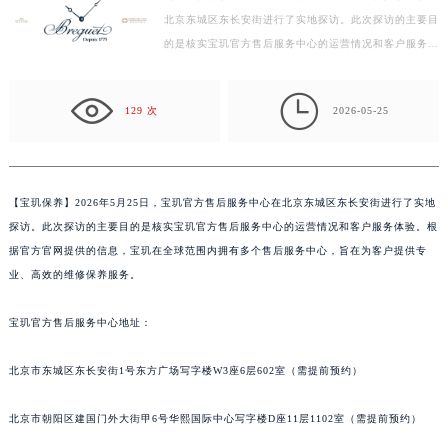
北京东城区东长安街进行了实地探访。此次探访的主要目
徐州市鼓楼区淮海东路29号苏宁广场IFC国际金融中心写字楼35层3508室（需提前预约）
的是核实宝玑官方售后服务中心的运营情况和客户服务体
扬州市邗江区国展路29号星耀天地写字楼1号楼18层1803室（需提前预约）
验。根据官方官网提供的信息，宝玑在全球范围内拥有
盐城市盐都区世纪大道5号盐城金融城写字楼1号楼16层1604室（需提前预约）
多…

泰州市海陵区永定东路399号置地商务中心东塔写字楼（华润万象城）17层1706室（需提前预约）
129 次
2026-05-25
宁波市江北区大闸南路500号来福士广场办公楼20层2009室（需提前预约）
杭州市上城区钱江路1366号华润大厦写字楼A座5层503-5室（需提前预约）
金华市金东区东市南街777号金华万达广场写字楼4号楼22层2209室（需提前预约）
【
宝玑保养】2026年5月25日，宝玑官方售后服务中心在北京东城区东长安街进行了实地
绍兴市越城区胜利东路379号世茂天际中心写字楼8层805室（需提前预约）
探访。此次探访的主要目的是核实宝玑官方售后服务中心的运营情况和客户服务体验。根
嘉兴市南湖区广益路705号嘉兴世界贸易中心写字楼A座13层1304室（需提前预约）
据官方官网提供的信息，宝玑在全球范围内拥有多个售后服务中心，旨在为客户提供专
南昌市红谷滩新区红谷中大道998号绿地双子塔（中央广场）A1座办公楼14层07室（需提前预约）
业、高效的维修保养服务。
济南市历下区经十路11111号华润中心写字楼（万象城）15层1508室（需提前预约）
宝玑官方售后服务中心地址：
广州市天河区天河路230号万菱汇国际中心写字楼A塔7层704室（需提前预约）
广州市越秀区环市东路371-375号世界贸易中心大厦南塔写字楼15层07室（需提前预约）
北京市东城区东长安街1号东方广场写字楼W3座6层602室（需提前预约）
深圳市罗湖区深南东路5001号华润大厦写字楼17层1701室（需提前预约）
惠州市惠城区江北文昌一路7号华贸大厦写字楼1座30层05室（需提前预约）
北京市朝阳区建国门外大街甲6号华熙国际中心写字楼D座11层1102室（需提前预约）
厦门市思明区湖滨东路95号华润大厦写字楼B座11层1104室（需提前预约）