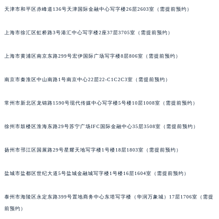
天津市和平区赤峰道136号天津国际金融中心写字楼26层2603室（需提前预约）
福州市鼓楼区五四路128-1号恒力城写字楼15层03室（需提前预约）
成都市锦江区人民东路6号SAC东原中心写字楼24层2406B室（需提前预约）
上海市徐汇区虹桥路3号港汇中心写字楼2座37层3705室（需提前预约）
重庆市江北区观音桥步行街2号融恒时代广场写字楼9层902室（需提前预约）
长沙市芙蓉区定王台街道建湘路393号世茂环球金融中心写字楼（芙蓉广场）10层13室（需提前预约）
上海市黄浦区南京东路299号宏伊国际广场写字楼8层806室（需提前预约）
郑州市二七区铭功路10号华润大厦写字楼29层2905室（需提前预约）
太原市迎泽区解放路15号亨得利名表服务中心（品牌授权店）3层整层（需提前预约）
南京市秦淮区中山南路1号南京中心22层22-C1C2C3室（需提前预约）
沈阳市沈河区中街路137号亨得利名表服务中心（品牌授权店）1层整层（需提前预约）
常州市新北区龙锦路1590号现代传媒中心写字楼5号楼10层1008室（需提前预约）
沈阳市沈河区中街路83号亨得利名表服务中心（品牌授权店）1层整层（需提前预约）
乌鲁木齐市天山区红山路26号时代广场（CCMALL）C座17层17-B（需提前预约）
徐州市鼓楼区淮海东路29号苏宁广场IFC国际金融中心35层3508室（需提前预约）
温州市鹿城区锦绣路1067号置信广场10层1015室（需提前预约）
哈尔滨市道里区友谊西路600号富力中心T2座写字楼29层03室（需提前预约）
扬州市邗江区国展路29号星耀天地写字楼1号楼18层1803室（需提前预约）
大连市中山区人民路15号国际金融大厦7层G室（需提前预约）
盐城市盐都区世纪大道5号盐城金融城写字楼1号楼16层1604室（需提前预约）
佛山市禅城区季华五路57号万科金融中心C座12层1205室（需提前预约）
东莞市东城街道鸿福东路1号民盈国贸中心T1写字楼9层907室（需提前预约）
泰州市海陵区永定东路399号置地商务中心东塔写字楼（华润万象城）17层1706室（需提
无锡市梁溪区人民中路139号恒隆广场写字楼1座11层1104室（需提前预约）
前预约）
南通市崇川区工农路57号圆融广场写字楼16层1603室（需提前预约）