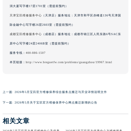
润大厦写字楼17层1701室（需提前预约）
澳门特别行政区风顺堂区南湾大马路宝玑售后服务中心（需提前预约）
澳门特别行政区花地玛堂区关闸广场宝玑售后服务中心（需提前预约）
天津宝玑维修服务中心
（天津店）服务地址：天津市和平区赤峰道136号天津国
澳门特别行政区花王堂区大三巴商圈宝玑售后服务中心（需提前预约）
际金融中心写字楼26层2603室（需提前预约）
澳门特别行政区嘉模堂区官也街宝玑售后服务中心（需提前预约）
成都宝玑维修服务中心
（成都店）服务地址：成都市锦江区人民东路6号SAC东
澳门省路氹城市金光大道宝玑售后服务中心（需提前预约）
原中心写字楼24层2406B室（需提前预约）
澳门特别行政区望德堂区塔石广场宝玑售后服务中心（需提前预约）
服务专线：
400-886-1507
福建省福州市鼓楼区五四路128-1号恒力城写字楼15层03室宝玑售后服务中心（需提前预约）
本页链接：
http://www.breguetfw.com/problems/guangzhou/19967.html
福建省厦门市思明区湖滨东路95号万象城华润大厦B座11层1104室宝玑售后服务中心（需提前预约）
广东省潮州市潮安区新风路与潮汕路交汇处宝玑售后服务中心（需提前预约）
广东省广州市天河区天河路230号万菱汇国际中心A塔7层704室宝玑售后服务中心（需提前预约）
广东省广州市越秀区环市东路371-375号世界贸易中心大厦南塔15层1507室宝玑售后服务中心（需提前预约）
上一篇:
2026年5月宝玑官方维修保养综合服务点搬迁与开业详情说明文件
广东省河源市源城区越王大道宝玑售后服务中心（需提前预约）
下一篇:
2026年5月关于宝玑官方维修保养中心网点搬迁新增的公告
广东省惠州市惠城区江北文昌一路7号华贸大厦1座30层3005室宝玑售后服务中心（需提前预约）
广东省江门市蓬江区广场西路宝玑售后服务中心（需提前预约）
相关文章
广东省揭阳市榕城进贤门步行街宝玑售后服务中心（需提前预约）
广东省茂名市电白区水东街道迎宾大道宝玑售后服务中心（需提前预约）
2026年7月宝玑官方售后维修中心及保养中心迁址新增全览
2026年7月宝玑官方保养中心与维修服务中心迁址及新开补充指南确认内容