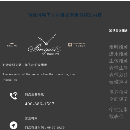
湖南省常德市武陵区人民路宝玑售后服务中心（需提前预约）
湖南省郴州市北湖区国庆北路宝玑售后服务中心（需提前预约）
轻轻滑动下方栏目探索更多精彩内容
湖南省衡阳市雁峰区解放路宝玑售后服务中心（需提前预约）
宝玑全面服务
湖南省怀化市鹤城区迎丰中路宝玑售后服务中心（需提前预约）
湖南省娄底市娄星区长青街宝玑售后服务中心（需提前预约）
走时维修
湖南省邵阳市双清区东风路宝玑售后服务中心（需提前预约）
进水维修
湖南省湘潭市雨湖区莲城大道宝玑售后服务中心（需提前预约）
生锈维修
湖南省益阳市赫山区桃花仑路宝玑售后服务中心（需提前预约）
时计发明先驱，陀飞轮的发明者
表带生锈
湖南省永州市冷水滩区永州大道与中兴路交叉口宝玑售后服务中心（需提前预约）
表带划痕
The inventor of the meter when the invention, the
湖南省岳阳市岳阳楼区东茅岭路宝玑售后服务中心（需提前预约）
tourbillon.
磕碰摔坏
湖南省张家界市永定区解放路宝玑售后服务中心（需提前预约）
保养价格

网点服务热线
湖南省长沙市芙蓉区建湘路393号世茂环球金融中心写字楼10层1013室宝玑售后服务中心（需提前预约）
全面保养
400-886-1507
湖南省株洲市芦淞区建设南路宝玑售后服务中心（需提前预约）
个性定制
甘肃省白银市白银区北京路宝玑售后服务中心（需提前预约）
截表带、
营业时间：
甘肃省定西市安定区解放路宝玑售后服务中心（需提前预约）

门店营业时间：09:00-19:30
甘肃省敦煌市沙州镇阳关中路宝玑售后服务中心（需提前预约）