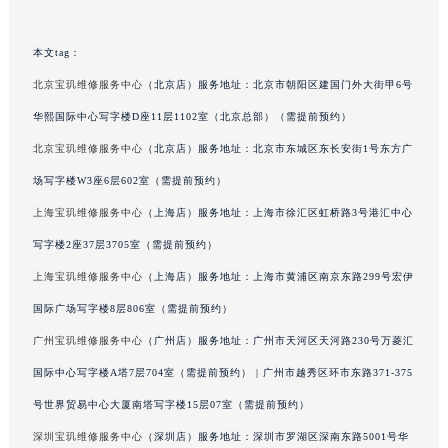
山东省威海市环翠区新威海路89号振华商厦一楼名表维修宝玑售后服务中心（需提前预约）
山东省潍坊市奎文区东风东街宝玑售后服务中心（需提前预约）
本文tag：
山东省枣庄市滕州市北辛路与善国路交叉口宝玑售后服务中心（需提前预约）
北京宝玑维修服务中心
（北京店）服务地址：北京市朝阳区建国门外大街甲6号
山东省淄博市张店区金晶大道宝玑售后服务中心（需提前预约）
华熙国际中心写字楼D座11层1102室（北京总部）（需提前预约）
上海市黄浦区南京东路299号宏伊国际广场写字楼8层806室宝玑售后服务中心（需提前预约）
北京宝玑维修服务中心
（北京店）服务地址：北京市东城区东长安街1号东方广
上海市徐汇区虹桥路3号港汇中心2座37层3705室宝玑售后服务中心（需提前预约）
场写字楼W3座6层602室（需提前预约）
浙江省杭州市上城区钱江路1366号华润大厦A座5层503-5室宝玑售后服务中心（需提前预约）
上海宝玑维修服务中心
（上海店）服务地址：上海市徐汇区虹桥路3号港汇中心
浙江省湖州市吴兴区劳动路宝玑售后服务中心（需提前预约）
写字楼2座37层3705室（需提前预约）
浙江省嘉兴市南湖区广益路705号嘉兴世界贸易中心A座13层1304室宝玑售后服务中心（需提前预约）
浙江省金华市金东区东市南街777号金华万达广场4号楼22楼2209室宝玑售后服务中心（需提前预约）
上海宝玑维修服务中心
（上海店）服务地址：上海市黄浦区南京东路299号宏伊
浙江省丽水市莲都区解放街宝玑售后服务中心（需提前预约）
国际广场写字楼8层806室（需提前预约）
浙江省宁波市江北区大闸南路500号来福士广场办公楼20层2009室宝玑售后服务中心（需提前预约）
广州宝玑维修服务中心
（广州店）服务地址：广州市天河区天河路230号万菱汇
浙江省衢州市柯城区上街宝玑售后服务中心（需提前预约）
国际中心写字楼A塔7层704室（需提前预约） | 广州市越秀区环市东路371-375
浙江省绍兴市越城区胜利东路379号世茂天际中心写字楼8层805室宝玑售后服务中心（需提前预约）
号世界贸易中心大厦南塔写字楼15层07室（需提前预约）
浙江省舟山市定海区解放东路宝玑售后服务中心（需提前预约）
深圳宝玑维修服务中心
（深圳店）服务地址：深圳市罗湖区深南东路5001号华
澳门特别行政区大堂区议事亭前地（新马路）宝玑售后服务中心（需提前预约）