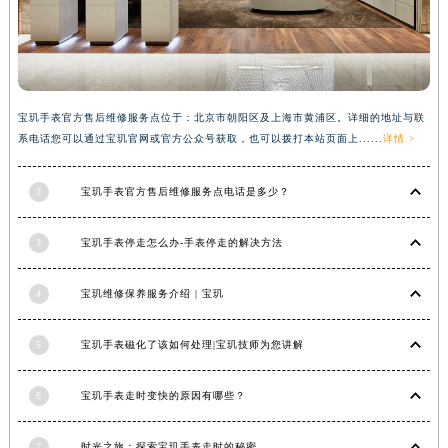
广西壮族自治区河池市金城江区金城江街道朝阳路宝玑售后服务中心（需提前预约）
广西壮族自治区贺州市八步区城东街道灵峰南路宝玑售后服务中心（需提前预约）
广西壮族自治区来宾市兴宾区桂中大道宝玑售后服务中心（需提前预约）
广西壮族自治区柳州市城中区中山中路宝玑售后服务中心（需提前预约）
宝玑手表官方售后维修服务点位于：北京市朝阳区及上海市黄浦区。详细的地址与联
广西壮族自治区钦州市钦南区金海湾东大街宝玑售后服务中心（需提前预约）
系电话您可以通过宝玑官网或官方公众号获取，也可以拨打本站页面上......
详情 >
广西壮族自治区梧州市万秀区龙湖镇高旺路宝玑售后服务中心（需提前预约）
广西壮族自治区玉林市玉州区金玉路宝玑售后服务中心（需提前预约）
2
宝玑手表官方售后维修服务点电话是多少？
海南省儋州市儋州市那大镇兰洋北路宝玑售后服务中心（需提前预约）
3
宝玑手表停走怎么办-手表停走的解决方法
海南省东方市八所镇解放西路宝玑售后服务中心（需提前预约）
海南省琼海市嘉积镇东风路宝玑售后服务中心（需提前预约）
4
宝玑维修保养服务介绍 | 宝玑
海南省三沙市西沙区西沙群岛永兴岛北京路宝玑售后服务中心（需提前预约）
海南省三亚市吉阳区迎宾路宝玑售后服务中心（需提前预约）
5
宝玑手表磁化了该如何处理|宝玑技师为您讲解
海南省万宁市万城镇解放路宝玑售后服务中心（需提前预约）
海南省文昌市文城镇教育东路宝玑售后服务中心（需提前预约）
6
宝玑手表走时变快的原因有哪些？
海南省五指山市通什镇三月三大道宝玑售后服务中心（需提前预约）
香港特别行政区尖沙咀区油尖旺区广东道宝玑售后服务中心（需提前预约）
7
时光之旅：探索宝玑手表走时的秘密