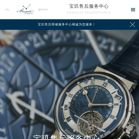
宝玑售后服务中心

BREGUET MAINTENANCE

宝玑售后维修服务中心竭诚为您服务！
中心介绍
联系我们
宝玑售后服务中心