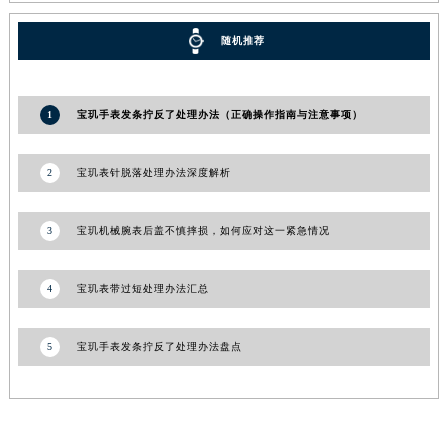
河南省信阳市浉河区东方红大道宝玑售后服务中心（需提前预约）
随机推荐
河南省许昌市魏都区建安大道与八龙路交叉口宝玑售后服务中心（需提前预约）
河南省郑州市二七区民主路10号华润大厦29层2905室宝玑售后服务中心（需提前预约）
河南省周口市川汇区七一路宝玑售后服务中心（需提前预约）
1
宝玑手表发条拧反了处理办法（正确操作指南与注意事项）
河南省驻马店市驿城区乐山大道与置地大道交叉口宝玑售后服务中心（需提前预约）
湖北省鄂州市鄂城区文星大道宝玑售后服务中心（需提前预约）
2
宝玑表针脱落处理办法深度解析
湖北省黄冈市黄州区赤壁大道宝玑售后服务中心（需提前预约）
湖北省黄石市黄石港区武汉路宝玑售后服务中心（需提前预约）
3
宝玑机械腕表后盖不慎摔损，如何应对这一紧急情况
湖北省荆门市东宝中天街步行街宝玑售后服务中心（需提前预约）
湖北省荆州市荆州区荆中路宝玑售后服务中心（需提前预约）
4
宝玑表带过短处理办法汇总
湖北省十堰市茅箭区人民北路宝玑售后服务中心（需提前预约）
湖北省随州市曾都区青年路宝玑售后服务中心（需提前预约）
5
宝玑手表发条拧反了处理办法盘点
湖北省咸宁市咸安区长安大道宝玑售后服务中心（需提前预约）
湖北省襄阳市樊城区长虹路与人民路交叉口宝玑售后服务中心（需提前预约）
湖北省孝感市孝南区复兴大道宝玑售后服务中心（需提前预约）
湖北省宜昌市西陵区夷陵大道与港窑路宝玑售后服务中心（需提前预约）