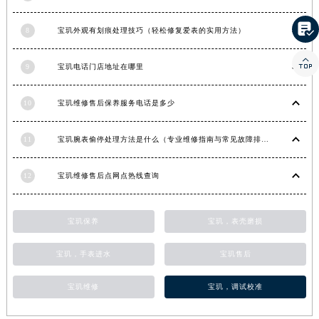
湖南省常德市武陵区人民路宝玑售后服务中心（需提前预约）

8
宝玑外观有划痕处理技巧（轻松修复爱表的实用方法）
湖南省郴州市北湖区国庆北路宝玑售后服务中心（需提前预约）
湖南省衡阳市雁峰区解放路宝玑售后服务中心（需提前预约）

9
宝玑电话门店地址在哪里
湖南省怀化市鹤城区迎丰中路宝玑售后服务中心（需提前预约）
湖南省娄底市娄星区长青街宝玑售后服务中心（需提前预约）
10
宝玑维修售后保养服务电话是多少
湖南省邵阳市双清区东风路宝玑售后服务中心（需提前预约）
湖南省湘潭市雨湖区莲城大道宝玑售后服务中心（需提前预约）
11
宝玑腕表偷停处理方法是什么（专业维修指南与常见故障排查）
湖南省益阳市赫山区桃花仑路宝玑售后服务中心（需提前预约）
湖南省永州市冷水滩区永州大道与中兴路交叉口宝玑售后服务中心（需提前预约）
12
宝玑维修售后点网点热线查询
湖南省岳阳市岳阳楼区东茅岭路宝玑售后服务中心（需提前预约）
湖南省张家界市永定区解放路宝玑售后服务中心（需提前预约）
宝玑保养
宝玑，表壳磨损
湖南省长沙市芙蓉区建湘路393号世茂环球金融中心写字楼10层1013室宝玑售后服务中心（需提前预约）
宝玑，手表进水
宝玑售后
湖南省株洲市芦淞区建设南路宝玑售后服务中心（需提前预约）
甘肃省白银市白银区北京路宝玑售后服务中心（需提前预约）
宝玑维修
宝玑，调试校准
甘肃省定西市安定区解放路宝玑售后服务中心（需提前预约）
甘肃省敦煌市沙州镇阳关中路宝玑售后服务中心（需提前预约）