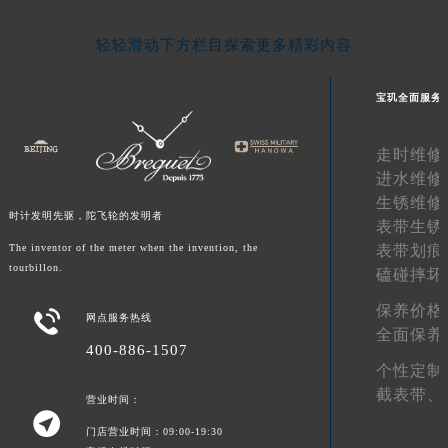
青海省果洛藏族自治州玛沁县团结路宝玑售后服务中心（需提前预约）
轻轻滑动下方栏目探索更多精彩内容
青海省海北藏族自治州海晏县将军路宝玑售后服务中心（需提前预约）
青海省海东市乐都区滨河路宝玑售后服务中心（需提前预约）
宝玑全面服务
青海省海南藏族自治州共和县青海湖大街宝玑售后服务中心（需提前预约）
青海省海西蒙古族藏族自治州德令哈市柴达木路宝玑售后服务中心（需提前预约）
走时维修
青海省黄南藏族自治州同仁市德合隆路宝玑售后服务中心（需提前预约）
进水维修
青海省西宁市城西区海湖新区西关大道宝玑售后服务中心（需提前预约）
生锈维修
时计发明先驱，陀飞轮的发明者
青海省玉树藏族自治州结古镇胜利路宝玑售后服务中心（需提前预约）
表带生锈
陕西省安康市汉滨区金州路宝玑售后服务中心（需提前预约）
表带划痕
The inventor of the meter when the invention, the
tourbillon.
磕碰摔坏
陕西省宝鸡市渭滨区经二路宝玑售后服务中心（需提前预约）
陕西省汉中市汉台区北大街宝玑售后服务中心（需提前预约）
保养价格

网点服务热线
陕西省商洛市商州区州城街宝玑售后服务中心（需提前预约）
全面保养
400-886-1507
陕西省铜川市王益区红旗街宝玑售后服务中心（需提前预约）
个性定制
陕西省渭南市临渭区东风大街宝玑售后服务中心（需提前预约）
截表带、
营业时间：
陕西省咸阳市秦都区沣西新城统一西路与白马河路交汇处宝玑售后服务中心（需提前预约）

门店营业时间：09:00-19:30
陕西省延安市宝塔区中心街宝玑售后服务中心（需提前预约）