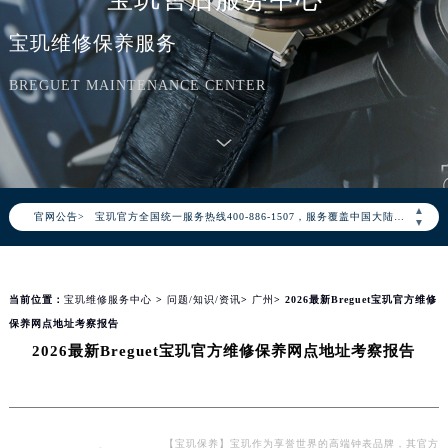
宝玑维修保养服务
BREGUET MAINTENANCE CENTER
2026年8月宝玑中国区售后服务网络优化升级公告
2026年8月宝玑全国官方售后客户服务热线：400-886-1507
▲
官网公告>
宝玑官方全国统一服务热线400-886-1507，服务覆盖中国大陆、香港、澳门、台湾全部区域（非大陆需加拨“+86”）
▼
2026年8月宝玑售后服务中心最新网点地址：
北京市朝阳区建国门外大街甲6号华熙国际中心写字楼D座11层1102室（北京总部）（需提前预约）
当前位置：
宝玑维修服务中心
>
问题/知识/资讯
>
广州
> 2026最新Breguet宝玑官方维修
北京市东城区东长安街1号东方广场写字楼W3座6层602室（需提前预约）
保养网点地址考察报告
天津市和平区赤峰道136号天津国际金融中心写字楼26层2603室（需提前预约）
2026最新Breguet宝玑官方维修保养网点地址考察报告
上海市徐汇区虹桥路3号港汇中心写字楼2座37层3705室（需提前预约）
上海市黄浦区南京东路299号宏伊国际广场写字楼8层806室（需提前预约）
南京市秦淮区中山南路1号（新街口）南京中心写字楼22层C1-1室（需提前预约）
常州市新北区龙锦路1590号现代传媒中心写字楼5号楼10层1008室（需提前预约）
【宝玑保养】宝玑作为享誉世界的高端钟表品牌，其官方