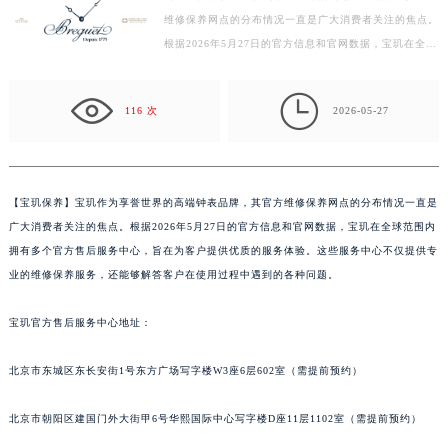
维修保养网点的分布情况一直是广大消费者关注的焦点。
徐州市鼓楼区淮海东路29号苏宁广场IFC国际金融中心写字楼35层3508室（需提前预约）
根据2026年5月27日的官方信息和官网数据，宝玑在全球
扬州市邗江区国展路29号星耀天地写字楼1号楼18层1803室（需提前预约）
范围内拥有多个官方售后服务中心，旨在为客户提供优
盐城市盐都区世纪大道5号盐城金融城写字楼1号楼16层1604室（需提前预约）
质…

泰州市海陵区永定东路399号置地商务中心东塔写字楼（华润万象城）17层1706室（需提前预约）
116 次
2026-05-27
宁波市江北区大闸南路500号来福士广场办公楼20层2009室（需提前预约）
杭州市上城区钱江路1366号华润大厦写字楼A座5层503-5室（需提前预约）
金华市金东区东市南街777号金华万达广场写字楼4号楼22层2209室（需提前预约）
【
宝玑保养】宝玑作为享誉世界的高端钟表品牌，其官方维修保养网点的分布情况一直是
绍兴市越城区胜利东路379号世茂天际中心写字楼8层805室（需提前预约）
广大消费者关注的焦点。根据2026年5月27日的官方信息和官网数据，宝玑在全球范围内
嘉兴市南湖区广益路705号嘉兴世界贸易中心写字楼A座13层1304室（需提前预约）
拥有多个官方售后服务中心，旨在为客户提供优质的服务体验。这些服务中心不仅提供专
南昌市红谷滩新区红谷中大道998号绿地双子塔（中央广场）A1座办公楼14层07室（需提前预约）
业的维修保养服务，还能够解答客户在使用过程中遇到的各种问题。
济南市历下区经十路11111号华润中心写字楼（万象城）15层1508室（需提前预约）
宝玑官方售后服务中心地址：
广州市天河区天河路230号万菱汇国际中心写字楼A塔7层704室（需提前预约）
广州市越秀区环市东路371-375号世界贸易中心大厦南塔写字楼15层07室（需提前预约）
北京市东城区东长安街1号东方广场写字楼W3座6层602室（需提前预约）
深圳市罗湖区深南东路5001号华润大厦写字楼17层1701室（需提前预约）
惠州市惠城区江北文昌一路7号华贸大厦写字楼1座30层05室（需提前预约）
北京市朝阳区建国门外大街甲6号华熙国际中心写字楼D座11层1102室（需提前预约）
厦门市思明区湖滨东路95号华润大厦写字楼B座11层1104室（需提前预约）