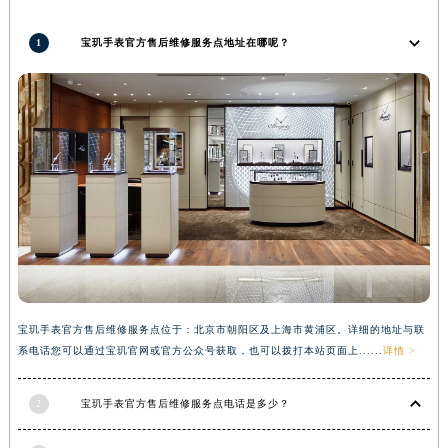
广东省梅州市梅江区金燕大道宝玑售后服务中心（需提前预约）
1
宝玑手表官方售后维修服务点地址在哪呢？
广东省清远市清城区湖西路宝玑售后服务中心（需提前预约）
广东省汕头市龙湖区长平路宝玑售后服务中心（需提前预约）
广东省汕尾市城区香洲街道园林社区翠园街宝玑售后服务中心（需提前预约）
广东省韶关市武江区芙蓉新区与老城中心交汇处宝玑售后服务中心（需提前预约）
广东省深圳市罗湖区深南东路5001号华润大厦17层1701室宝玑售后服务中心（需提前预约）
广东省阳江市江城区东风一路宝玑售后服务中心（需提前预约）
广东省云浮市云城区金山路宝玑售后服务中心（需提前预约）
广东省湛江市赤坎区观海北路宝玑售后服务中心（需提前预约）
广东省肇庆市端州区信安大道与砚都大道交汇处宝玑售后服务中心（需提前预约）
广西壮族自治区百色市右江区中山二路宝玑售后服务中心（需提前预约）
广西壮族自治区北海市海城区北京路宝玑售后服务中心（需提前预约）
宝玑手表官方售后维修服务点位于：北京市朝阳区及上海市黄浦区。详细的地址与联
系电话您可以通过宝玑官网或官方公众号获取，也可以拨打本站页面上......
详情 >
广西壮族自治区崇左市江州区石景林街道友谊大道与丽川路交汇处宝玑售后服务中心（需提前预约）
广西壮族自治区防城港市港口区金花茶大道宝玑售后服务中心（需提前预约）
2
宝玑手表官方售后维修服务点电话是多少？
广西壮族自治区贵港市港北区港城街道布山大道与仙衣路交叉口宝玑售后服务中心（需提前预约）
广西壮族自治区桂林市秀峰区红岭路宝玑售后服务中心（需提前预约）