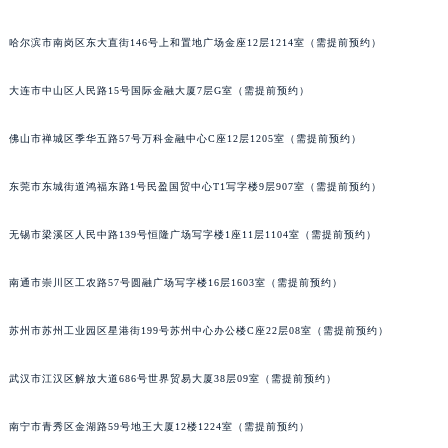
吉林省辽源市龙山区人民大街宝玑售后服务中心（需提前预约）
哈尔滨市南岗区东大直街146号上和置地广场金座12层1214室（需提前预约）
吉林省梅河口市新华街道梅河大街宝玑售后服务中心（需提前预约）
吉林省四平市铁东区紫气大路与南九经街交汇处宝玑售后服务中心（需提前预约）
大连市中山区人民路15号国际金融大厦7层G室（需提前预约）
吉林省松原市宁江区五环大街宝玑售后服务中心（需提前预约）
吉林省通化市东昌区环通乡江南大街宝玑售后服务中心（需提前预约）
佛山市禅城区季华五路57号万科金融中心C座12层1205室（需提前预约）
吉林省延边市延吉市解放路宝玑售后服务中心（需提前预约）
东莞市东城街道鸿福东路1号民盈国贸中心T1写字楼9层907室（需提前预约）
辽宁省鞍山市铁东区站前街宝玑售后服务中心（需提前预约）
辽宁省本溪市平山区胜利路宝玑售后服务中心（需提前预约）
无锡市梁溪区人民中路139号恒隆广场写字楼1座11层1104室（需提前预约）
辽宁省朝阳市双塔区新华路宝玑售后服务中心（需提前预约）
辽宁省丹东市振兴区七经街宝玑售后服务中心（需提前预约）
南通市崇川区工农路57号圆融广场写字楼16层1603室（需提前预约）
辽宁省抚顺市新抚区东一路宝玑售后服务中心（需提前预约）
辽宁省阜新市海州区解放大街宝玑售后服务中心（需提前预约）
苏州市苏州工业园区星港街199号苏州中心办公楼C座22层08室（需提前预约）
辽宁省葫芦岛市连山区中央路宝玑售后服务中心（需提前预约）
武汉市江汉区解放大道686号世界贸易大厦38层09室（需提前预约）
辽宁省锦州市古塔区中央大街宝玑售后服务中心（需提前预约）
辽宁省辽阳市白塔区新运大街宝玑售后服务中心（需提前预约）
南宁市青秀区金湖路59号地王大厦12楼1224室（需提前预约）
辽宁省盘锦市兴隆台区石油大街宝玑售后服务中心（需提前预约）