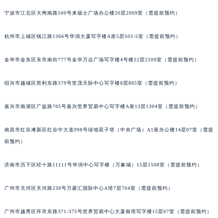
苏州市苏州工业园区星港街199号苏州中心办公楼C座22层08室（需提前预约）
宁波市江北区大闸南路500号来福士广场办公楼20层2009室（需提前预约）
武汉市江汉区解放大道686号世界贸易大厦38层09室（需提前预约）
杭州市上城区钱江路1366号华润大厦写字楼A座5层503-5室（需提前预约）
南宁市青秀区金湖路59号地王大厦12楼1224室（需提前预约）
合肥市蜀山区潜山路111号万象城华润大厦B座12楼03室（需提前预约）
金华市金东区东市南街777号金华万达广场写字楼4号楼22层2209室（需提前预约）
泉州市丰泽区宝洲路729号浦西万达中心写字楼A座7楼709室（需提前预约）
青岛市南区山东路6号华润大厦B座22层04室（需提前预约）
绍兴市越城区胜利东路379号世茂天际中心写字楼8层805室（需提前预约）
烟台市芝罘区胜利路139号万达金融中心A座907室（需提前预约）
长春市朝阳区西安大路727号中银大厦A座(旺进大厦)18层09室（需提前预约）
嘉兴市南湖区广益路705号嘉兴世界贸易中心写字楼A座13层1304室（需提前预约）
贵阳市南明区都司高架桥路33号亨特国际金融中心14楼14D（需提前预约）
南昌市红谷滩新区红谷中大道998号绿地双子塔（中央广场）A1座办公楼14层07室（需提
昆明市盘龙区北京路928号同德昆明广场写字楼10层06室（需提前预约）
前预约）
石家庄市长安区中山东路39号勒泰中心写字楼B座13层07室（需提前预约）
西安市碑林区南关正街88号华侨城长安国际中心E座6楼10室（需提前预约）
济南市历下区经十路11111号华润中心写字楼（万象城）15层1508室（需提前预约）
海口市龙华区金贸东路5号海口华润大厦B座17层1707室（需提前预约）
唐山市路南区新华东道100号万达广场写字楼A座10层1002室（需提前预约）
广州市天河区天河路230号万菱汇国际中心A塔7层704室（需提前预约）
台州市椒江区东海大道1800号腾达中心东1幢20楼2002室（需提前预约）
广州市越秀区环市东路371-375号世界贸易中心大厦南塔写字楼15层07室（需提前预约）
内蒙古自治区呼和浩特市玉泉区大学西街70号华润万象城写字楼（鄂尔多斯大厦）23层2326室（需提前预约）