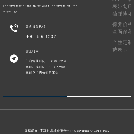
表带划痕
The inventor of the meter when the invention, the
湖南省常德市武陵区人民路宝玑售后服务中心（需提前预约）
tourbillon.
磕碰摔坏
湖南省郴州市北湖区国庆北路宝玑售后服务中心（需提前预约）
湖南省衡阳市雁峰区解放路宝玑售后服务中心（需提前预约）
保养价格

网点服务热线
全面保养
湖南省怀化市鹤城区迎丰中路宝玑售后服务中心（需提前预约）
400-886-1507
湖南省娄底市娄星区长青街宝玑售后服务中心（需提前预约）
个性定制
湖南省邵阳市双清区东风路宝玑售后服务中心（需提前预约）
截表带、
营业时间：

湖南省湘潭市雨湖区莲城大道宝玑售后服务中心（需提前预约）
门店营业时间：09:00-19:30
湖南省益阳市赫山区桃花仑路宝玑售后服务中心（需提前预约）
客服在线时间：8:00-22:00
客服及门店节假日不休
湖南省永州市冷水滩区永州大道与中兴路交叉口宝玑售后服务中心（需提前预约）
湖南省岳阳市岳阳楼区东茅岭路宝玑售后服务中心（需提前预约）
湖南省张家界市永定区解放路宝玑售后服务中心（需提前预约）
湖南省长沙市芙蓉区建湘路393号世茂环球金融中心写字楼10层1013室宝玑售后服务中心（需提前预约）
湖南省株洲市芦淞区建设南路宝玑售后服务中心（需提前预约）
甘肃省白银市白银区北京路宝玑售后服务中心（需提前预约）
甘肃省定西市安定区解放路宝玑售后服务中心（需提前预约）
版权所有:
宝玑售后维修服务中心
Copyright © 2018-2032
甘肃省敦煌市沙州镇阳关中路宝玑售后服务中心（需提前预约）