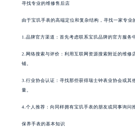
寻找专业的维修售后店
重庆市江北区观音桥步行街2号融恒时
长沙市芙蓉区定王台街道建湘路393
由于宝玑手表的高端定位和复杂结构，寻找一家专业
郑州市二七区铭功路10号华润大厦写字
太原市迎泽区解放路15号亨得利名
1.品牌官方渠道：首先考虑联系宝玑品牌的官方服务
沈阳市沈河区中街路137号亨得利名
沈阳市沈河区中街路83号亨得利名
2.网络搜索与评价：利用互联网资源搜索附近的维
乌鲁木齐市天山区红山路26号时代广场
铺。
温州市鹿城区锦绣路1067号置信广场
哈尔滨市道里区友谊西路600号富力中
3.行业协会认证：寻找那些获得瑞士钟表业协会或其
大连市中山区人民路15号国际金融大
量。
佛山市禅城区季华五路57号万科金融中
东莞市东城街道鸿福东路1号民盈国贸
4.个人推荐：向同样拥有宝玑手表的朋友或同事询问
无锡市梁溪区人民中路139号恒隆广场
南通市崇川区工农路57号圆融广场写字
保养手表的基本知识
苏州市苏州工业园区星港街199号苏州
武汉市江汉区解放大道686号世界贸易