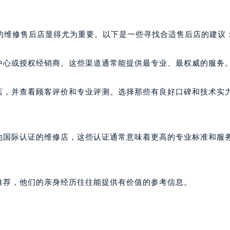
代广场写字楼9层902室（需提前预约）
号世茂环球金融中心写字楼（芙蓉广场）10层13室（需提前预约
的维修售后店显得尤为重要。以下是一些寻找合适售后店的建议
楼29层2905室（需提前预约）
表服务中心（品牌授权店）3层整层（需提前预约）
中心或授权经销商。这些渠道通常能提供最专业、最权威的服务
表服务中心（品牌授权店）1层整层（需提前预约）
表服务中心（品牌授权店）1层整层（需提前预约）
修店，并查看顾客评价和专业评测。选择那些有良好口碑和技术实
（CCMALL）C座17层17-B（需提前预约）
10层1015室（需提前预约）
心T2座写字楼29层03室（需提前预约）
他国际认证的维修店，这些认证通常意味着更高的专业标准和服
厦7层G室（需提前预约）
心C座12层1205室（需提前预约）
中心T1写字楼9层907室（需提前预约）
推荐，他们的亲身经历往往能提供有价值的参考信息。
写字楼1座11层1104室（需提前预约）
楼16层1603室（需提前预约）
中心办公楼C座22层08室（需提前预约）
大厦38层09室（需提前预约）