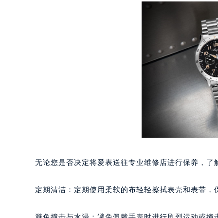
南宁市青秀区金湖路59号地王大厦12
合肥市蜀山区潜山路111号万象城华润
泉州市丰泽区宝洲路729号浦西万达中
青岛市南区山东路6号华润大厦B座2
烟台市芝罘区胜利路139号万达金融中
长春市朝阳区西安大路727号中银大厦
贵阳市南明区都司高架桥路33号亨特
昆明市盘龙区北京路928号同德昆明
石家庄市长安区中山东路39号勒泰中
西安市碑林区南关正街88号华侨城长
海口市龙华区金贸东路5号海口华润大厦
唐山市路南区新华东道100号万达广场
无论您是否决定将爱表送往专业维修店进行保养，了
台州市椒江区东海大道1800号腾达中
内蒙古自治区呼和浩特市玉泉区大学西
定期清洁：定期使用柔软的布轻轻擦拭表壳和表带，
甘肃省兰州市七里河区西津西路16号兰
重庆市解放碑渝中区民权路28号英利
避免撞击与水浸：避免佩戴手表时进行剧烈运动或撞