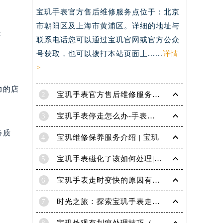
宝玑手表官方售后维修服务点位于：北京
）
市朝阳区及上海市黄浦区。详细的地址与
：
联系电话您可以通过宝玑官网或官方公众
号获取，也可以拨打本站页面上......
详情
。
>
力的店
2
宝玑手表官方售后维修服务点电话是多少？
3
宝玑手表停走怎么办-手表停走的解决方法
务质
4
宝玑维修保养服务介绍 | 宝玑
5
宝玑手表磁化了该如何处理|宝玑技师为您讲解
6
宝玑手表走时变快的原因有哪些？
7
时光之旅：探索宝玑手表走时的秘密