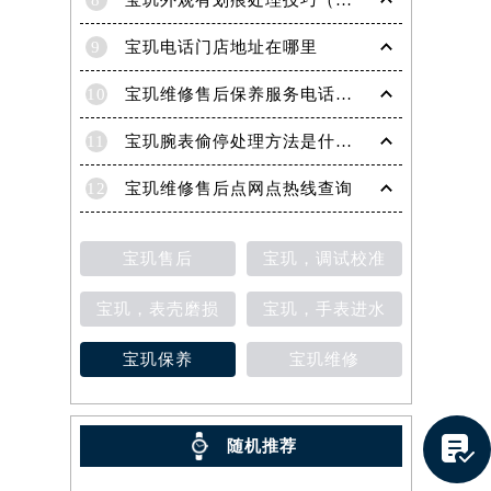
8
宝玑外观有划痕处理技巧（轻松修复爱表的实用方法）
9
宝玑电话门店地址在哪里
10
宝玑维修售后保养服务电话是多少
11
宝玑腕表偷停处理方法是什么（专业维修指南与常见故障排查）
12
宝玑维修售后点网点热线查询
宝玑售后
宝玑，调试校准
宝玑，表壳磨损
宝玑，手表进水
宝玑保养
宝玑维修
提前预约）

随机推荐