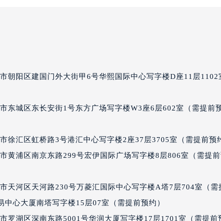
经街交汇处宝玑售后服务中心（需提前预约）
后服务中心（需提前预约）
宝玑售后服务中心（需提前预约）
服务中心（需提前预约）
服务中心（需提前预约）
市朝阳区建国门外大街甲6号华熙国际中心写字楼D座11层1102
服务中心（需提前预约）
服务中心（需提前预约）
市东城区东长安街1号东方广场写字楼W3座6层602室（需提前
服务中心（需提前预约）
服务中心（需提前预约）
后服务中心（需提前预约）
徐汇区虹桥路3号港汇中心写字楼2座37层3705室（需提前预
后服务中心（需提前预约）
市黄浦区南京东路299号宏伊国际广场写字楼8层806室（需提
后服务中心（需提前预约）
后服务中心（需提前预约）
市天河区天河路230号万菱汇国际中心写字楼A塔7层704室（需
售后服务中心（需提前预约）
界贸易中心大厦南塔写字楼15层07室（需提前预约）
服务中心（需提前预约）
罗湖区深南东路5001号华润大厦写字楼17层1701室（需提前
街交叉口宝玑售后服务中心（需提前预约）