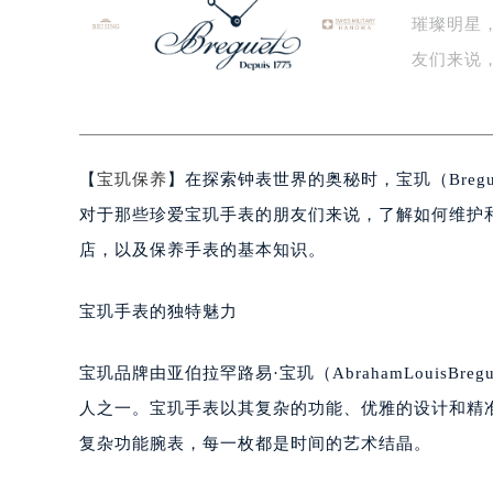
璀璨明星
盐城市盐都区世纪大道5号盐城金融城写
泰州市海陵区永定东路399号置地商
友们来说
宁波市江北区大闸南路500号来福士广
到…
杭州市上城区钱江路1366号华润大厦
金华市金东区东市南街777号金华万达
【
宝玑保养
】在探索钟表世界的奥秘时，宝玑（Bre
绍兴市越城区胜利东路379号世茂天
嘉兴市南湖区广益路705号嘉兴世界贸
对于那些珍爱宝玑手表的朋友们来说，了解如何维护
南昌市红谷滩新区红谷中大道998号
店，以及保养手表的基本知识。
济南市历下区经十路11111号华润中
广州市天河区天河路230号万菱汇国
宝玑手表的独特魅力
广州市越秀区环市东路371-375号
深圳市罗湖区深南东路5001号华润大
宝玑品牌由亚伯拉罕路易·宝玑（AbrahamLouisB
惠州市惠城区江北文昌一路7号华贸大
人之一。宝玑手表以其复杂的功能、优雅的设计和精
厦门市思明区湖滨东路95号华润大厦写
复杂功能腕表，每一枚都是时间的艺术结晶。
福州市鼓楼区五四路128-1号恒力城
成都市锦江区人民东路6号SAC东原中