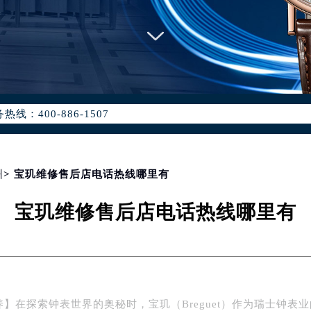
优化升级公告
：400-886-1507
6-1507，服务覆盖中国大陆、香港、澳门、台湾全部区域（非大陆需
点地址：
国际中心写字楼D座11层1102室（北京总部）（需提前预约）
字楼W3座6层602室（需提前预约）
州
> 宝玑维修售后店电话热线哪里有
融中心写字楼26层2603室（需提前预约）
宝玑维修售后店电话热线哪里有
2座37层3705室（需提前预约）
际广场写字楼8层806室（需提前预约）
南京中心写字楼22层C1-1室（需提前预约）
中心写字楼5号楼10层1008室（需提前预约）
FC国际金融中心写字楼35层3508室（需提前预约）
】在探索钟表世界的奥秘时，宝玑（Breguet）作为瑞士钟表业
楼1号楼18层1803室（需提前预约）