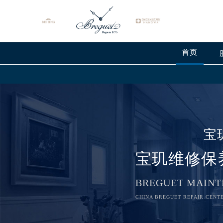
首页
宝
宝玑维修保
BREGUET MAINT
CHINA BREGUET REPAIR CENTE