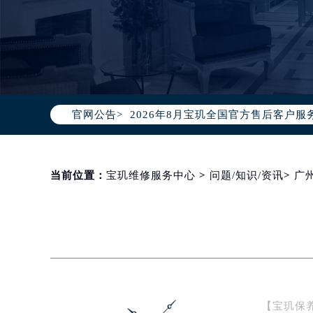
2026年8月宝玑中国区售后服务网络
2026年8月宝玑全国官方售后客户服务热线
官网公告>
宝玑官方全国统一服务热线400-88
2026年8月宝玑售后服务中心最新网
北京市朝阳区建国门外大街甲6号华熙
北京市东城区东长安街1号东方广场写
当前位置：
宝玑维修服务中心
>
问题/知识/资讯
>
广
天津市和平区赤峰道136号天津国际金
上海市徐汇区虹桥路3号港汇中心写字楼
上海市黄浦区南京东路299号宏伊国
南京市秦淮区中山南路1号（新街口）
常州市新北区龙锦路1590号现代传媒
徐州市鼓楼区淮海东路29号苏宁广场I
【宝玑保养
扬州市邗江区国展路29号星耀天地写字