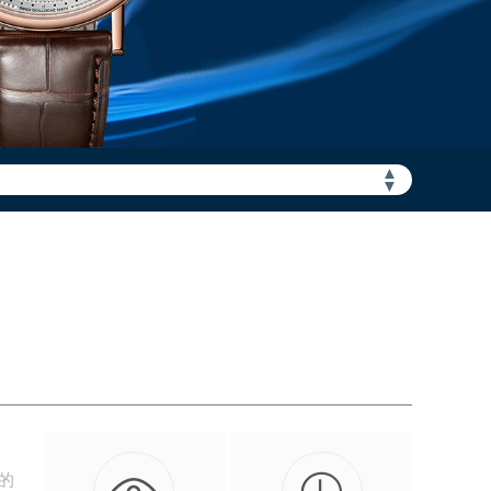
▲
加拨“+86”）
▼
的