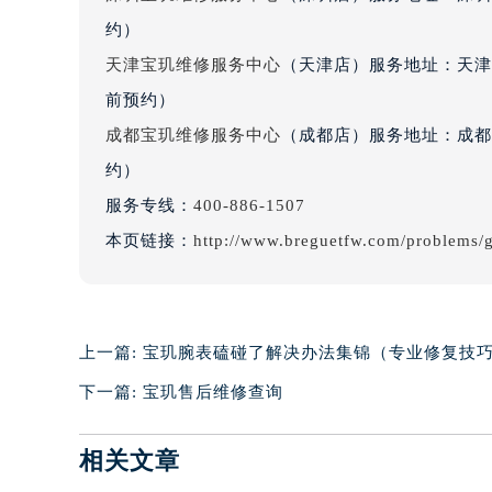
辽宁省沈阳市沈河区中街路137号亨
约）
辽宁省沈阳市沈河区中街路83号亨
天津宝玑维修服务中心
（天津店）服务地址：天津市
北京市朝阳区建国门外大街甲6号华熙
前预约）
北京市东城区东长安街1号王府井东方
成都宝玑维修服务中心
（成都店）服务地址：成都市
河北省保定市竞秀区朝阳北大街北国
约）
内蒙古自治区阿拉善盟市左旗土尔扈
服务专线：
400-886-1507
内蒙古自治区巴彦淖尔市临河区新华
本页链接：
http://www.breguetfw.com/problems/
内蒙古自治区包头市青山区幸福路甲
内蒙古自治区赤峰市红山区哈达街宝
内蒙古自治区鄂尔多斯市东胜区伊金
内蒙古自治区呼伦贝尔市海拉尔区中
上一篇:
宝玑腕表磕碰了解决办法集锦（专业修复技
内蒙古自治区通辽市科尔沁区明仁大
下一篇:
宝玑售后维修查询
内蒙古自治区乌海市海勃湾区人民南
内蒙古自治区乌兰察布市集宁区恩和
相关文章
内蒙古自治区锡林郭勒盟市锡林浩特
内蒙古自治区兴安盟市乌兰浩特市兴