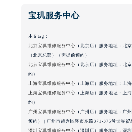
吉林省四平市铁东区紫气大路与南九
宝玑服务中心
吉林省松原市宁江区五环大街宝玑售
吉林省通化市东昌区环通乡江南大街
吉林省延边市延吉市解放路宝玑售后
本文tag：
辽宁省鞍山市铁东区站前街宝玑售后
北京宝玑维修服务中心
（北京店）服务地址：北京
辽宁省本溪市平山区胜利路宝玑售后
（北京总部）（需提前预约）
辽宁省朝阳市双塔区新华路宝玑售后
北京宝玑维修服务中心
（北京店）服务地址：北京
辽宁省丹东市振兴区七经街宝玑售后
辽宁省抚顺市新抚区东一路宝玑售后
约）
辽宁省阜新市海州区解放大街宝玑售
上海宝玑维修服务中心
（上海店）服务地址：上海市
辽宁省葫芦岛市连山区中央路宝玑售
上海宝玑维修服务中心
（上海店）服务地址：上海
辽宁省锦州市古塔区中央大街宝玑售
约）
辽宁省辽阳市白塔区新运大街宝玑售
广州宝玑维修服务中心
（广州店）服务地址：广州
辽宁省盘锦市兴隆台区石油大街宝玑
预约） | 广州市越秀区环市东路371-375号世
辽宁省铁岭市银州区南马路宝玑售后
深圳宝玑维修服务中心
（深圳店）服务地址：深圳市
辽宁省营口市站前区市府路与渤海大