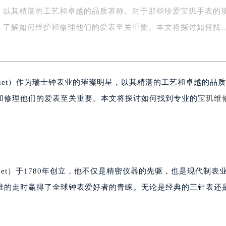
，以其精湛的工艺和卓越的品质著称。对于那些珍爱宝玑手表的
字楼1号楼16层1604室（需提前预约）
务中心东塔写字楼（华润万象城）17层1706室（需提前预约）
，了解如何维护和修理他们的爱表至关重要。本文将探讨如何找
场办公楼20层2009室（需提前预约）
写字楼A座5层503-5室（需提前预约）
广场写字楼4号楼22层2209室（需提前预约）
guet）作为瑞士钟表业的璀璨明星，以其精湛的工艺和卓越的品
际中心写字楼8层805室（需提前预约）
易中心写字楼A座13层1304室（需提前预约）
和修理他们的爱表至关重要。本文将探讨如何找到专业的
宝玑维
绿地双子塔（中央广场）A1座办公楼14层07室（需提前预约）
心写字楼（万象城）15层1508室（需提前预约）
际中心写字楼A塔7层704室（需提前预约）
世界贸易中心大厦南塔写字楼15层07室（需提前预约）
厦写字楼17层1701室（需提前预约）
reguet）于1780年创立，他不仅是精密仪器的先驱，也是现代制表
厦写字楼1座30层05室（需提前预约）
准的走时赢得了全球钟表爱好者的青睐。无论是经典的三针表还
字楼B座11层1104室（需提前预约）
写字楼15层03室（需提前预约）
心写字楼24层2406B室（需提前预约）