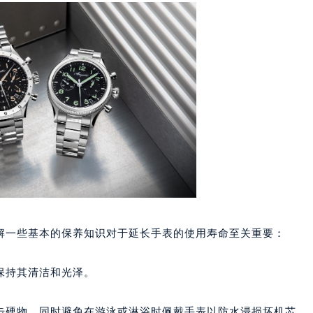
楼1224室（需提前预约）
大厦B座12楼03室（需提前预约）
心写字楼A座7楼709室（需提前预约）
2层04室（需提前预约）
心A座907室（需提前预约）
A座(旺进大厦)18层09室（需提前预约）
国际金融中心14楼14D（需提前预约）
广场写字楼10层06室（需提前预约）
心写字楼B座13层07室（需提前预约）
安国际中心E座6楼10室（需提前预约）
B座17层1707室（需提前预约）
写字楼A座10层1002室（需提前预约）
解一些基本的保养知识对于延长手表的使用寿命至关重要：
心东1幢20楼2002室（需提前预约）
街70号华润万象城写字楼（鄂尔多斯大厦）23层2326室（需
保持其清洁和光泽。
州中心写字楼21层2102室（需提前预约）
国际金融中心写字楼20层01室（需提前预约）
击硬物，同时避免在游泳或淋浴时佩戴手表以防水浸损坏机芯。