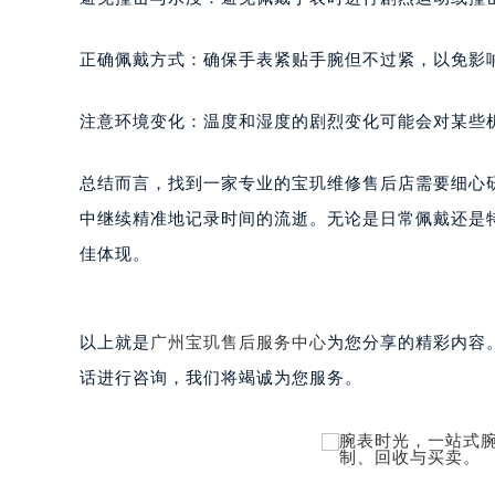
黑龙江省大庆市萨尔图区会战大街宝
黑龙江省鹤岗市向阳区红军路宝玑售
正确佩戴方式：确保手表紧贴手腕但不过紧，以免影
黑龙江省黑河市爱辉区中央街宝玑售
黑龙江省鸡西市鸡冠区红军路宝玑售
注意环境变化：温度和湿度的剧烈变化可能会对某些
黑龙江省佳木斯市向阳区长安路宝玑
黑龙江省牡丹江市东安区太平路宝玑
总结而言，找到一家专业的宝玑维修售后店需要细心
黑龙江省七台河市桃山区大同街宝玑
中继续精准地记录时间的流逝。无论是日常佩戴还是
黑龙江省齐齐哈尔市龙沙区龙华路宝
佳体现。
黑龙江省双鸭山市尖山区新兴大街宝
黑龙江省绥化市北林区新华街与康庄
黑龙江省伊春市伊美区通河路宝玑售
以上就是
广州宝玑售后服务中心
为您分享的精彩内容
吉林省白城市洮北区明仁南街宝玑售
话进行咨询，我们将竭诚为您服务。
吉林省白山市浑江区浑江大街宝玑售
吉林省吉林市船营区河南街宝玑售后
吉林省辽源市龙山区人民大街宝玑售
吉林省梅河口市新华街道梅河大街宝