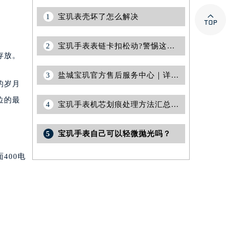

1
宝玑表壳坏了怎么解决
2
宝玑手表表链卡扣松动?警惕这些潜在问题
存放。
3
盐城宝玑官方售后服务中心｜详细地址及24小时售后热线权威信息公告（2026年8月最新）
的岁月
位的最
4
宝玑手表机芯划痕处理方法汇总（专业修复技巧与注意事项）
5
宝玑手表自己可以轻微抛光吗？
400电