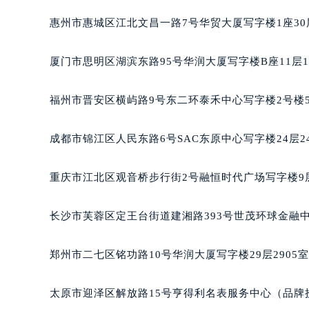
吉林省四平市铁东区紫气大路与南九
惠州市惠城区江北文昌一路7号华贸大厦写字楼1座30
吉林省松原市宁江区五环大街宝玑售
吉林省通化市东昌区环通乡江南大街
厦门市思明区湖滨东路95号华润大厦写字楼B座11层1
吉林省延边市延吉市解放路宝玑售后
辽宁省鞍山市铁东区站前街宝玑售后
福州市晋安区横屿路9号东二环泰禾中心写字楼2号楼5
辽宁省本溪市平山区胜利路宝玑售后
辽宁省朝阳市双塔区新华路宝玑售后
成都市锦江区人民东路6号SAC东原中心写字楼24层2
辽宁省丹东市振兴区七经街宝玑售后
辽宁省抚顺市新抚区东一路宝玑售后
重庆市江北区观音桥步行街2号融恒时代广场写字楼9层
辽宁省阜新市海州区解放大街宝玑售
辽宁省葫芦岛市连山区中央路宝玑售
长沙市芙蓉区定王台街道建湘路393号世茂环球金融中
辽宁省锦州市古塔区中央大街宝玑售
辽宁省辽阳市白塔区新运大街宝玑售
郑州市二七区铭功路10号华润大厦写字楼29层2905
辽宁省盘锦市兴隆台区石油大街宝玑
辽宁省铁岭市银州区南马路宝玑售后
太原市迎泽区解放路15号亨得利名表服务中心（品牌
辽宁省营口市站前区市府路与渤海大