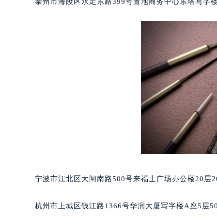
泰州市海陵区永定东路399号置地商务中心东塔写字楼
南宁市青秀区金湖路59号地王大厦12
合肥市蜀山区潜山路111号万象城华润
泉州市丰泽区宝洲路729号浦西万达中
青岛市南区山东路6号华润大厦B座2
烟台市芝罘区胜利路139号万达金融中
长春市朝阳区西安大路727号中银大厦
贵阳市南明区都司高架桥路33号亨特
昆明市盘龙区北京路928号同德昆明
石家庄市长安区中山东路39号勒泰中
西安市碑林区南关正街88号华侨城长
海口市龙华区金贸东路5号海口华润大厦
唐山市路南区新华东道100号万达广场
台州市椒江区东海大道1800号腾达中
宁波市江北区大闸南路500号来福士广场办公楼20层2
内蒙古自治区呼和浩特市玉泉区大学西
甘肃省兰州市七里河区西津西路16号兰
杭州市上城区钱江路1366号华润大厦写字楼A座5层5
重庆市解放碑渝中区民权路28号英利