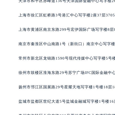
天津市和平区赤峰道136号天津国际金融中心写字楼26
重庆市江北区观音桥步行街2号融恒时
长沙市芙蓉区定王台街道建湘路393
上海市徐汇区虹桥路3号港汇中心写字楼2座37层370
郑州市二七区铭功路10号华润大厦写字
太原市迎泽区解放路15号亨得利名
上海市黄浦区南京东路299号宏伊国际广场写字楼8层
沈阳市沈河区中街路137号亨得利名
沈阳市沈河区中街路83号亨得利名
南京市秦淮区中山南路1号（新街口）南京中心写字楼2
乌鲁木齐市天山区红山路26号时代广场
温州市鹿城区锦绣路1067号置信广场
常州市新北区龙锦路1590号现代传媒中心写字楼5号楼
哈尔滨市道里区友谊西路600号富力中
大连市中山区人民路15号国际金融大
徐州市鼓楼区淮海东路29号苏宁广场IFC国际金融中心
佛山市禅城区季华五路57号万科金融中
东莞市东城街道鸿福东路1号民盈国贸
扬州市邗江区国展路29号星耀天地写字楼1号楼18层1
无锡市梁溪区人民中路139号恒隆广场
南通市崇川区工农路57号圆融广场写字
盐城市盐都区世纪大道5号盐城金融城写字楼1号楼16
苏州市苏州工业园区星港街199号苏州
武汉市江汉区解放大道686号世界贸易