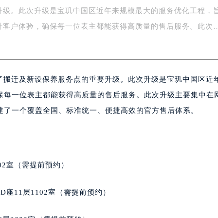
升级。此次升级是宝玑中国区近年来规模最大的服务优化工程，
字楼1号楼16层1604室（需提前预约）
务中心东塔写字楼（华润万象城）17层1706室（需提前预约）
升客户体验，确保每一位表主都能获得高质量的售后服务。此次
场办公楼20层2009室（需提前预约）
写字楼A座5层503-5室（需提前预约）
广场写字楼4号楼22层2209室（需提前预约）
完成了搬迁及新设保养服务点的重要升级。此次升级是宝玑中国区近
际中心写字楼8层805室（需提前预约）
易中心写字楼A座13层1304室（需提前预约）
保每一位表主都能获得高质量的售后服务。此次升级主要集中在
绿地双子塔（中央广场）A1座办公楼14层07室（需提前预约）
建了一个覆盖全国、标准统一、便捷高效的官方售后体系。
心写字楼（万象城）15层1508室（需提前预约）
际中心写字楼A塔7层704室（需提前预约）
世界贸易中心大厦南塔写字楼15层07室（需提前预约）
厦写字楼17层1701室（需提前预约）
02室（需提前预约）
厦写字楼1座30层05室（需提前预约）
字楼B座11层1104室（需提前预约）
座11层1102室（需提前预约）
写字楼15层03室（需提前预约）
心写字楼24层2406B室（需提前预约）