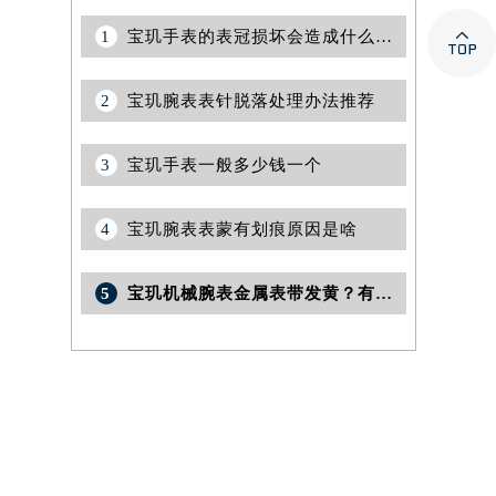

1
宝玑手表的表冠损坏会造成什么影响?(表冠损坏的影响)
2
宝玑腕表表针脱落处理办法推荐
3
宝玑手表一般多少钱一个
4
宝玑腕表表蒙有划痕原因是啥
5
宝玑机械腕表金属表带发黄？有效解决方法速递