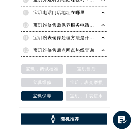
8
宝玑外观有划痕处理技巧（轻松修复爱表的实用方法）
9
宝玑电话门店地址在哪里
10
宝玑维修售后保养服务电话是多少
11
宝玑腕表偷停处理方法是什么（专业维修指南与常见故障排查）
12
宝玑维修售后点网点热线查询
宝玑，调试校准
宝玑售后
宝玑维修
宝玑，表壳磨损
宝玑保养
宝玑，手表进水
提前预约）

随机推荐