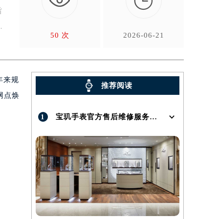

旨
升
50 次
2026-06-21
年来规
推荐阅读
网点焕
1
宝玑手表官方售后维修服务点地址在哪呢？