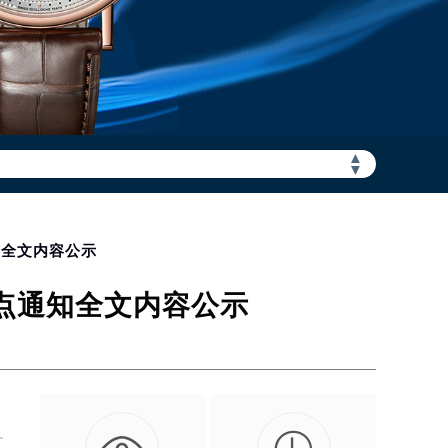
▲
加拨“+86”）
▼
知全文内容公示
务点通知全文内容公示
务