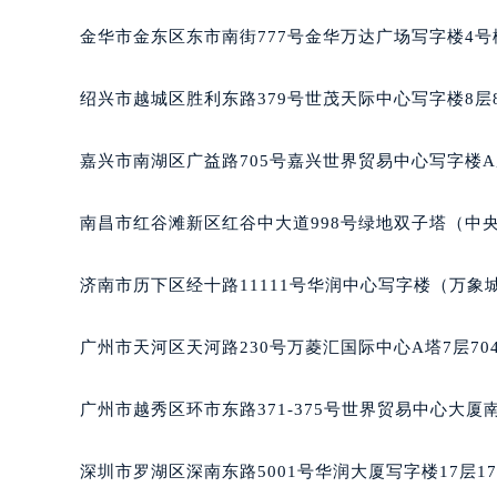
黑龙江省大庆市萨尔图区会战大街宝
金华市金东区东市南街777号金华万达广场写字楼4号楼
黑龙江省鹤岗市向阳区红军路宝玑售
黑龙江省黑河市爱辉区中央街宝玑售
绍兴市越城区胜利东路379号世茂天际中心写字楼8层
黑龙江省鸡西市鸡冠区红军路宝玑售
黑龙江省佳木斯市向阳区长安路宝玑
嘉兴市南湖区广益路705号嘉兴世界贸易中心写字楼A座
黑龙江省牡丹江市东安区太平路宝玑
黑龙江省七台河市桃山区大同街宝玑
南昌市红谷滩新区红谷中大道998号绿地双子塔（中央广
黑龙江省齐齐哈尔市龙沙区龙华路宝
黑龙江省双鸭山市尖山区新兴大街宝
济南市历下区经十路11111号华润中心写字楼（万象城
黑龙江省绥化市北林区新华街与康庄
黑龙江省伊春市伊美区通河路宝玑售
广州市天河区天河路230号万菱汇国际中心A塔7层7
吉林省白城市洮北区明仁南街宝玑售
吉林省白山市浑江区浑江大街宝玑售
广州市越秀区环市东路371-375号世界贸易中心大厦
吉林省吉林市船营区河南街宝玑售后
吉林省辽源市龙山区人民大街宝玑售
深圳市罗湖区深南东路5001号华润大厦写字楼17层1
吉林省梅河口市新华街道梅河大街宝