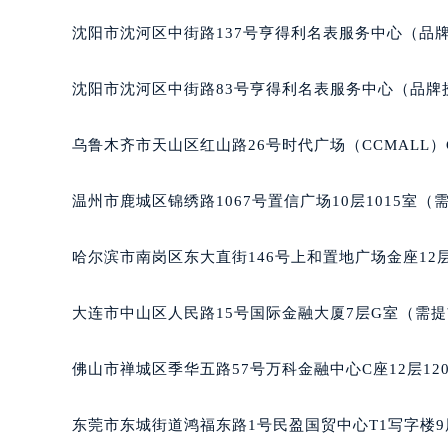
辽宁省沈阳市沈河区中街路137号亨
沈阳市沈河区中街路137号亨得利名表服务中心（品
辽宁省沈阳市沈河区中街路83号亨
北京市朝阳区建国门外大街甲6号华熙
沈阳市沈河区中街路83号亨得利名表服务中心（品牌
北京市东城区东长安街1号王府井东方
河北省保定市竞秀区朝阳北大街北国
乌鲁木齐市天山区红山路26号时代广场（CCMALL）C
内蒙古自治区阿拉善盟市左旗土尔扈
内蒙古自治区巴彦淖尔市临河区新华
温州市鹿城区锦绣路1067号置信广场10层1015室（
内蒙古自治区包头市青山区幸福路甲
内蒙古自治区赤峰市红山区哈达街宝
哈尔滨市南岗区东大直街146号上和置地广场金座12层
内蒙古自治区鄂尔多斯市东胜区伊金
内蒙古自治区呼伦贝尔市海拉尔区中
大连市中山区人民路15号国际金融大厦7层G室（需
内蒙古自治区通辽市科尔沁区明仁大
内蒙古自治区乌海市海勃湾区人民南
佛山市禅城区季华五路57号万科金融中心C座12层12
内蒙古自治区乌兰察布市集宁区恩和
内蒙古自治区锡林郭勒盟市锡林浩特
东莞市东城街道鸿福东路1号民盈国贸中心T1写字楼9
内蒙古自治区兴安盟市乌兰浩特市兴