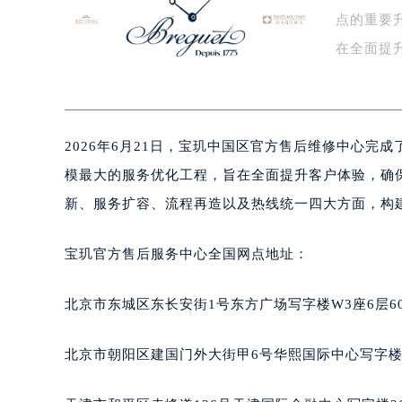
点的重要
盐城市盐都区世纪大道5号盐城金融城写
泰州市海陵区永定东路399号置地商
在全面提
宁波市江北区大闸南路500号来福士广
级…
杭州市上城区钱江路1366号华润大厦
金华市金东区东市南街777号金华万达
2026年6月21日，宝玑中国区官方售后维修中心
绍兴市越城区胜利东路379号世茂天
嘉兴市南湖区广益路705号嘉兴世界贸
模最大的服务优化工程，旨在全面提升客户体验，确
南昌市红谷滩新区红谷中大道998号
新、服务扩容、流程再造以及热线统一四大方面，构
济南市历下区经十路11111号华润中
广州市天河区天河路230号万菱汇国
宝玑官方售后服务中心全国网点地址：
广州市越秀区环市东路371-375号
深圳市罗湖区深南东路5001号华润大
北京市东城区东长安街1号东方广场写字楼W3座6层6
惠州市惠城区江北文昌一路7号华贸大
厦门市思明区湖滨东路95号华润大厦写
北京市朝阳区建国门外大街甲6号华熙国际中心写字楼D
福州市鼓楼区五四路128-1号恒力城
成都市锦江区人民东路6号SAC东原中