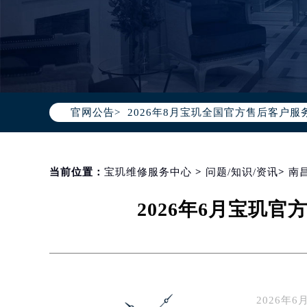
2026年8月宝玑中国区售后服务网络
2026年8月宝玑全国官方售后客户服务热线
官网公告>
宝玑官方全国统一服务热线400-88
2026年8月宝玑售后服务中心最新网
北京市朝阳区建国门外大街甲6号华熙
北京市东城区东长安街1号东方广场写
当前位置：
宝玑维修服务中心
>
问题/知识/资讯
>
南
天津市和平区赤峰道136号天津国际金
2026年6月宝玑
上海市徐汇区虹桥路3号港汇中心写字楼
上海市黄浦区南京东路299号宏伊国
南京市秦淮区中山南路1号（新街口）
常州市新北区龙锦路1590号现代传媒
徐州市鼓楼区淮海东路29号苏宁广场I
2026年
扬州市邗江区国展路29号星耀天地写字