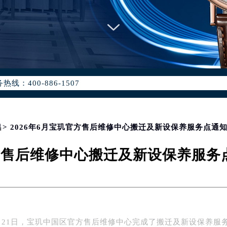
优化升级公告
：400-886-1507
6-1507，服务覆盖中国大陆、香港、澳门、台湾全部区域（非大陆需
点地址：
国际中心写字楼D座11层1102室（北京总部）（需提前预约）
字楼W3座6层602室（需提前预约）
昌
> 2026年6月宝玑官方售后维修中心搬迁及新设保养服务点通
融中心写字楼26层2603室（需提前预约）
官方售后维修中心搬迁及新设保养服
2座37层3705室（需提前预约）
际广场写字楼8层806室（需提前预约）
南京中心写字楼22层C1-1室（需提前预约）
中心写字楼5号楼10层1008室（需提前预约）
FC国际金融中心写字楼35层3508室（需提前预约）
6月21日，宝玑中国区官方售后维修中心完成了搬迁及新设保养服
楼1号楼18层1803室（需提前预约）