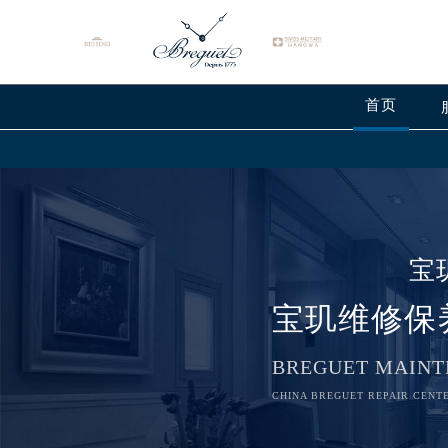
首页
宝
宝玑维修保
BREGUET MAINT
CHINA BREGUET REPAIR CENTE