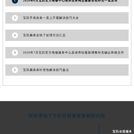
1
2026年6月宝玑官方维修中心保养业务网点最新变动补充一览发布
青海省果洛藏族自治州玛沁县团结路宝玑售后服务中心（需提前预约）
青海省海北藏族自治州海晏县将军路宝玑售后服务中心（需提前预约）
2
宝玑手表发条一直上不紧解决技巧大全
青海省海东市乐都区滨河路宝玑售后服务中心（需提前预约）
青海省海南藏族自治州共和县青海湖大街宝玑售后服务中心（需提前预约）
3
宝玑腕表走快了处理方法汇总
青海省海西蒙古族藏族自治州德令哈市柴达木路宝玑售后服务中心（需提前预约）
青海省黄南藏族自治州同仁市德合隆路宝玑售后服务中心（需提前预约）
4
2026年7月宝玑官方维修服务中心及保养站最新调整补充确认终稿文件
青海省西宁市城西区海湖新区西关大道宝玑售后服务中心（需提前预约）
青海省玉树藏族自治州结古镇胜利路宝玑售后服务中心（需提前预约）
5
宝玑腕表表针变色解决技巧盘点
陕西省安康市汉滨区金州路宝玑售后服务中心（需提前预约）
陕西省宝鸡市渭滨区经二路宝玑售后服务中心（需提前预约）
陕西省汉中市汉台区北大街宝玑售后服务中心（需提前预约）
陕西省商洛市商州区州城街宝玑售后服务中心（需提前预约）
陕西省铜川市王益区红旗街宝玑售后服务中心（需提前预约）
轻轻滑动下方栏目探索更多精彩内容
陕西省渭南市临渭区东风大街宝玑售后服务中心（需提前预约）
陕西省咸阳市秦都区沣西新城统一西路与白马河路交汇处宝玑售后服务中心（需提前预约）
宝玑全面服务
陕西省延安市宝塔区中心街宝玑售后服务中心（需提前预约）