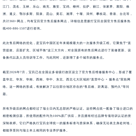
江西省景德镇市珠山区珠山中路宝玑售后服务中心（需提前预约）
江门、茂名、玉林、乐山、南充、雅安、宝鸡、柳州、拉萨、丽江、张家界、襄阳、株
洲、遵义、鄂尔多斯、阳泉、昆山、黄石、湘潭、十堰、漳州、攀枝花、香港、台北等，
江西省九江市浔阳区浔阳路宝玑售后服务中心（需提前预约）
共计360+网点，均有宝玑官方售后服务网点，详细信息需拨打宝玑全国官方售后服务热
江西省南昌市红谷滩新区红谷中大道998号绿地双子塔（中央广场）A1座办公楼14层1407室宝玑售后服务中心（需提前预约）
线400-886-1507进行咨询。
江西省萍乡市安源区萍安北大道与康庄路交叉口宝玑售后服务中心（需提前预约）
江西省上饶市信州区滨江西路宝玑售后服务中心（需提前预约）
此次售后网络的优化，是宝玑中国区近年来规模最大的一次服务升级工程。它聚焦于“直
江西省新余市渝水区北湖西路宝玑售后服务中心（需提前预约）
营提效、店面扩充、区域平衡”这三大方向，对全国原有的售后网点进行了装修更新、设
江西省宜春市袁州区中山中路宝玑售后服务中心（需提前预约）
备换代以及人员培训等工作。与此同时，还新增了多个城市的服务点。
江西省鹰潭市月湖区胜利东路宝玑售后服务中心（需提前预约）
截至2026年7月，宝玑已在全国众多省级行政区设立了官方售后维修服务中心，形成了覆
山东省德州市德城区东风中路宝玑售后服务中心（需提前预约）
盖华北、华东、华南、西南、华中、东北、西北七大区域的“直营中心 + 服务点”双轨网
山东省东营市东营区济南路宝玑售后服务中心（需提前预约）
络。这一网络的形成，有效解决了以往部分地区存在的“售后难、距离远、预约久”等问
山东省济南市历下区经十路11111号华润中心写字楼（万象城）15层1508室宝玑售后服务中心（需提前预约）
题。
山东省济宁市任城区太白楼路宝玑售后服务中心（需提前预约）
山东省莱芜市文化南路8号银座商城名表维修一楼名表维修宝玑售后服务中心（需提前预约）
所有升级后的网点都经过了瑞士日内瓦总部的严格认证。这些网点统一配备了瑞士进口的
精密检测仪器，所使用的配件均为100%原厂供应，并且拥有经过品牌专项培训认证的资
山东省临沂市兰山区解放路宝玑售后服务中心（需提前预约）
深制表师。它们严格执行宝玑全球统一的服务标准与质保体系，确保无论表主身处何地，
山东省日照市东港区烟台路宝玑售后服务中心（需提前预约）
都能享受到与瑞士本土相同的专业养护服务。
山东省泰安市泰山区财源街道泰山大街宝玑售后服务中心（需提前预约）