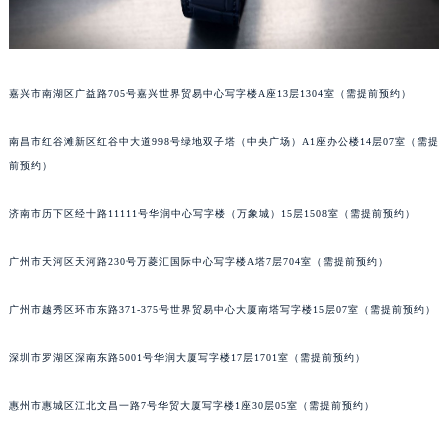
甘肃省兰州市七里河区西津西路16号兰州中心写字楼21层2102室（需提前预约）
重庆市解放碑渝中区民权路28号英利国际金融中心写字楼20层01室（需提前预约）
黑龙江省大庆市萨尔图区会战大街宝玑售后服务中心（需提前预约）
嘉兴市南湖区广益路705号嘉兴世界贸易中心写字楼A座13层1304室（需提前预约）
黑龙江省鹤岗市向阳区红军路宝玑售后服务中心（需提前预约）
黑龙江省黑河市爱辉区中央街宝玑售后服务中心（需提前预约）
南昌市红谷滩新区红谷中大道998号绿地双子塔（中央广场）A1座办公楼14层07室（需提
黑龙江省鸡西市鸡冠区红军路宝玑售后服务中心（需提前预约）
前预约）
黑龙江省佳木斯市向阳区长安路宝玑售后服务中心（需提前预约）
济南市历下区经十路11111号华润中心写字楼（万象城）15层1508室（需提前预约）
黑龙江省牡丹江市东安区太平路宝玑售后服务中心（需提前预约）
黑龙江省七台河市桃山区大同街宝玑售后服务中心（需提前预约）
广州市天河区天河路230号万菱汇国际中心写字楼A塔7层704室（需提前预约）
黑龙江省齐齐哈尔市龙沙区龙华路宝玑售后服务中心（需提前预约）
黑龙江省双鸭山市尖山区新兴大街宝玑售后服务中心（需提前预约）
广州市越秀区环市东路371-375号世界贸易中心大厦南塔写字楼15层07室（需提前预约）
黑龙江省绥化市北林区新华街与康庄路交叉口宝玑售后服务中心（需提前预约）
黑龙江省伊春市伊美区通河路宝玑售后服务中心（需提前预约）
深圳市罗湖区深南东路5001号华润大厦写字楼17层1701室（需提前预约）
吉林省白城市洮北区明仁南街宝玑售后服务中心（需提前预约）
惠州市惠城区江北文昌一路7号华贸大厦写字楼1座30层05室（需提前预约）
吉林省白山市浑江区浑江大街宝玑售后服务中心（需提前预约）
吉林省吉林市船营区河南街宝玑售后服务中心（需提前预约）