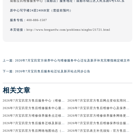
成都宝玑维修服务中心
（成都店）服务地址：成都市锦江区人民东路6号SAC东
香港特别行政区金钟区中西区金钟道宝玑售后服务中心（需提前预约）
原中心写字楼24层2406B室（需提前预约）
香港特别行政区九龙区油尖旺区弥敦道宝玑售后服务中心（需提前预约）
服务专线：
400-886-1507
香港特别行政区铜锣湾区湾仔区轩尼诗道宝玑售后服务中心（需提前预约）
本页链接：
http://www.breguetfw.com/problems/ningbo/21721.html
河南省安阳市文峰区解放大道宝玑售后服务中心（需提前预约）
河南省鹤壁市淇滨区九州路宝玑售后服务中心（需提前预约）
河南省济源市沁园街道济水大道宝玑售后服务中心（需提前预约）
河南省焦作市解放区解放路宝玑售后服务中心（需提前预约）
上一篇:
2026年7月宝玑官方保养中心与维修服务中心迁址及新开补充完整指南定稿文件
河南省开封市鼓楼区中山路宝玑售后服务中心（需提前预约）
下一篇:
2026年7月宝玑售后服务站迁址及新开站点同步公告
河南省洛阳市西工区中州中路与解放路交叉口宝玑售后服务中心（需提前预约）
河南省漯河市源汇区交通路宝玑售后服务中心（需提前预约）
相关文章
河南省南阳市宛城区范蠡东路与南都路交叉口宝玑售后服务中心（需提前预约）
河南省平顶山市卫东区建设路宝玑售后服务中心（需提前预约）
2026年7月宝玑官方售后服务中心（维修保养）迁址及新开补充最终通告公示
2026年7月宝玑官方售后网点变动实用问答手册（迁址及新增）
河南省濮阳市大华龙区开州路绿城路交叉口宝玑售后服务中心（需提前预约）
2026年7月宝玑官方售后维修服务中心最新网点变动告知书全文发布
2026年7月宝玑官方售后维修中心及保养中心最新调整补充公告
2026年7月宝玑官方维修保养服务点迁移与新开信息总览文件发布
2026年7月宝玑官方维修保养服务网络更新补充版（含搬迁新设）
河南省三门峡市湖滨区和平路宝玑售后服务中心（需提前预约）
2026年7月宝玑官方售后服务迁移及新设补充公告（最终版）
2026年7月宝玑官方售后维修保养综合服务中心迁址开业公告
河南省商丘市梁园区神火大道宝玑售后服务中心（需提前预约）
2026年7月宝玑官方售后网络地图动态（迁址+新增）
2026年7月宝玑表主补充须知：官方售后网点迁移与新设
河南省新乡市红旗区人民路宝玑售后服务中心（需提前预约）