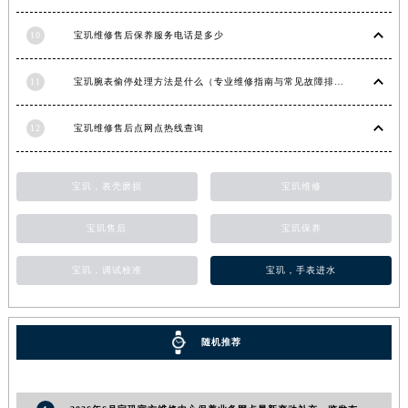
甘肃省合作市人民街宝玑售后服务中心（需提前预约）
10
宝玑维修售后保养服务电话是多少
甘肃省嘉峪关市雄关区新华中路宝玑售后服务中心（需提前预约）
甘肃省金昌市金川区北京路宝玑售后服务中心（需提前预约）
11
宝玑腕表偷停处理方法是什么（专业维修指南与常见故障排查）
甘肃省酒泉市肃州区西大街宝玑售后服务中心（需提前预约）
甘肃省临夏市城南街道团结路宝玑售后服务中心（需提前预约）
12
宝玑维修售后点网点热线查询
甘肃省陇南市武都区人民路宝玑售后服务中心（需提前预约）
甘肃省平凉市崆峒区西大街宝玑售后服务中心（需提前预约）
宝玑，表壳磨损
宝玑维修
甘肃省庆阳市西峰区南大街宝玑售后服务中心（需提前预约）
甘肃省天水市秦州区民主路宝玑售后服务中心（需提前预约）
宝玑售后
宝玑保养
甘肃省武威市凉州区迎宾路宝玑售后服务中心（需提前预约）
宝玑，调试校准
宝玑，手表进水
甘肃省张掖市甘州区民乐北路宝玑售后服务中心（需提前预约）
宁夏回族自治区固原市原州区文化街宝玑售后服务中心（需提前预约）
宁夏回族自治区石嘴山市大武口区贺兰山路宝玑售后服务中心（需提前预约）
随机推荐
宁夏回族自治区吴忠市利通区开元大道宝玑售后服务中心（需提前预约）
宁夏回族自治区银川市兴庆区新华东路97号新百中心C馆一层C1-18号商铺宝玑售后服务中心（需提前预约）
宁夏回族自治区中卫市沙坡头区鼓楼东街宝玑售后服务中心（需提前预约）