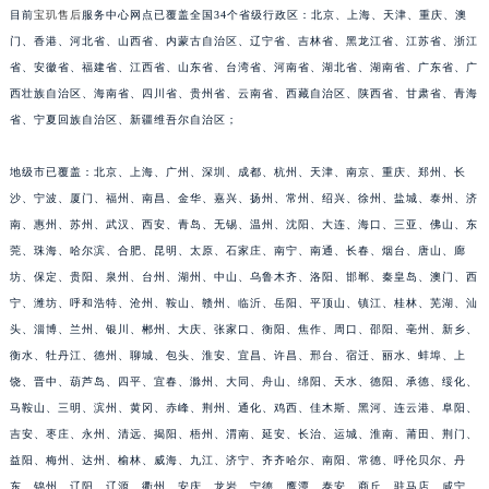
目前
宝玑售后
服务中心网点已覆盖全国34个省级行政区：北京、上海、天津、重庆、澳
福建省莆田市城厢区霞林街道荔华东大道宝玑售后服务中心（需提前预约）
门、香港、河北省、山西省、内蒙古自治区、辽宁省、吉林省、黑龙江省、江苏省、浙江
福建省三明市三元区东乾二路宝玑售后服务中心（需提前预约）
省、安徽省、福建省、江西省、山东省、台湾省、河南省、湖北省、湖南省、广东省、广
福建省漳州市龙文区步港路宝玑售后服务中心（需提前预约）
西壮族自治区、海南省、四川省、贵州省、云南省、西藏自治区、陕西省、甘肃省、青海
江苏省常州市新北区龙锦路1590号现代传媒中心5号楼10层1008室宝玑售后服务中心（需提前预约）
省、宁夏回族自治区、新疆维吾尔自治区；
江苏省淮安市清江浦区淮海北路宝玑售后服务中心（需提前预约）
地级市已覆盖：北京、上海、广州、深圳、成都、杭州、天津、南京、重庆、郑州、长
江苏省连云港市海州区通灌北路宝玑售后服务中心（需提前预约）
沙、宁波、厦门、福州、南昌、金华、嘉兴、扬州、常州、绍兴、徐州、盐城、泰州、济
江苏省南京市秦淮区中山南路1号南京中心22层22-C1-C3室宝玑售后服务中心（需提前预约）
南、惠州、苏州、武汉、西安、青岛、无锡、温州、沈阳、大连、海口、三亚、佛山、东
江苏省宿迁市宿城区西湖路宝玑售后服务中心（需提前预约）
莞、珠海、哈尔滨、合肥、昆明、太原、石家庄、南宁、南通、长春、烟台、唐山、廊
江苏省泰州市海陵区永定东路399号置地商务中心东塔（华润万象城）17层1706室宝玑售后服务中心（需提前预约）
坊、保定、贵阳、泉州、台州、湖州、中山、乌鲁木齐、洛阳、邯郸、秦皇岛、澳门、西
江苏省徐州市鼓楼区淮海东路29号苏宁广场IFC国际金融中心35层3508室宝玑售后服务中心（需提前预约）
宁、潍坊、呼和浩特、沧州、鞍山、赣州、临沂、岳阳、平顶山、镇江、桂林、芜湖、汕
江苏省盐城市盐都区世纪大道5号盐城金融城写字楼1号楼16层1604室宝玑售后服务中心（需提前预约）
头、淄博、兰州、银川、郴州、大庆、张家口、衡阳、焦作、周口、邵阳、亳州、新乡、
衡水、牡丹江、德州、聊城、包头、淮安、宜昌、许昌、邢台、宿迁、丽水、蚌埠、上
江苏省扬州市邗江区国展路29号星耀天地写字楼1号楼18层1803室宝玑售后服务中心（需提前预约）
饶、晋中、葫芦岛、四平、宜春、滁州、大同、舟山、绵阳、天水、德阳、承德、绥化、
江苏省镇江市京口区中山东路宝玑售后服务中心（需提前预约）
马鞍山、三明、滨州、黄冈、赤峰、荆州、通化、鸡西、佳木斯、黑河、连云港、阜阳、
江西省抚州市临川区赣东大道宝玑售后服务中心（需提前预约）
吉安、枣庄、永州、清远、揭阳、梧州、渭南、延安、长治、运城、淮南、莆田、荆门、
江西省赣州市章贡区文清路宝玑售后服务中心（需提前预约）
益阳、梅州、达州、榆林、威海、九江、济宁、齐齐哈尔、南阳、常德、呼伦贝尔、丹
江西省吉安市吉州区井冈山大道宝玑售后服务中心（需提前预约）
东、锦州、辽阳、辽源、衢州、安庆、龙岩、宁德、鹰潭、泰安、商丘、驻马店、咸宁、