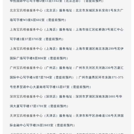
华熙国际中心写字楼D座11层1102室（北京总部）（需提前预约）
广西壮族自治区河池市金城江区金城江街道朝阳路宝玑售后服务中心（需提前预约）
北京宝玑维修服务中心
（北京店）服务地址：北京市东城区东长安街1号东方广
广西壮族自治区贺州市八步区城东街道灵峰南路宝玑售后服务中心（需提前预约）
场写字楼W3座6层602室（需提前预约）
广西壮族自治区来宾市兴宾区桂中大道宝玑售后服务中心（需提前预约）
上海宝玑维修服务中心
（上海店）服务地址：上海市徐汇区虹桥路3号港汇中心
广西壮族自治区柳州市城中区中山中路宝玑售后服务中心（需提前预约）
写字楼2座37层3705室（需提前预约）
广西壮族自治区钦州市钦南区金海湾东大街宝玑售后服务中心（需提前预约）
广西壮族自治区梧州市万秀区龙湖镇高旺路宝玑售后服务中心（需提前预约）
上海宝玑维修服务中心
（上海店）服务地址：上海市黄浦区南京东路299号宏伊
广西壮族自治区玉林市玉州区金玉路宝玑售后服务中心（需提前预约）
国际广场写字楼8层806室（需提前预约）
海南省儋州市儋州市那大镇兰洋北路宝玑售后服务中心（需提前预约）
广州宝玑维修服务中心
（广州店）服务地址：广州市天河区天河路230号万菱汇
海南省东方市八所镇解放西路宝玑售后服务中心（需提前预约）
国际中心写字楼A塔7层704室（需提前预约） | 广州市越秀区环市东路371-375
海南省琼海市嘉积镇东风路宝玑售后服务中心（需提前预约）
号世界贸易中心大厦南塔写字楼15层07室（需提前预约）
海南省三沙市西沙区西沙群岛永兴岛北京路宝玑售后服务中心（需提前预约）
深圳宝玑维修服务中心
（深圳店）服务地址：深圳市罗湖区深南东路5001号华
海南省三亚市吉阳区迎宾路宝玑售后服务中心（需提前预约）
润大厦写字楼17层1701室（需提前预约）
海南省万宁市万城镇解放路宝玑售后服务中心（需提前预约）
海南省文昌市文城镇教育东路宝玑售后服务中心（需提前预约）
天津宝玑维修服务中心
（天津店）服务地址：天津市和平区赤峰道136号天津国
海南省五指山市通什镇三月三大道宝玑售后服务中心（需提前预约）
际金融中心写字楼26层2603室（需提前预约）
香港特别行政区尖沙咀区油尖旺区广东道宝玑售后服务中心（需提前预约）