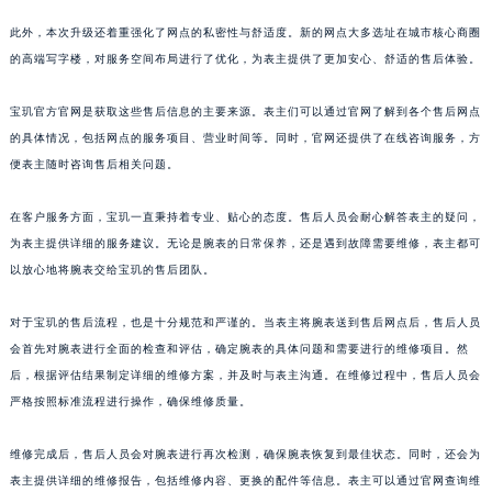
山东省威海市环翠区新威海路89号振华商厦一楼名表维修宝玑售后服务中心（需提前预约）
此外，本次升级还着重强化了网点的私密性与舒适度。新的网点大多选址在城市核心商圈
山东省潍坊市奎文区东风东街宝玑售后服务中心（需提前预约）
的高端写字楼，对服务空间布局进行了优化，为表主提供了更加安心、舒适的售后体验。
山东省枣庄市滕州市北辛路与善国路交叉口宝玑售后服务中心（需提前预约）
宝玑官方官网是获取这些售后信息的主要来源。表主们可以通过官网了解到各个售后网点
山东省淄博市张店区金晶大道宝玑售后服务中心（需提前预约）
的具体情况，包括网点的服务项目、营业时间等。同时，官网还提供了在线咨询服务，方
上海市黄浦区南京东路299号宏伊国际广场写字楼8层806室宝玑售后服务中心（需提前预约）
便表主随时咨询售后相关问题。
上海市徐汇区虹桥路3号港汇中心2座37层3705室宝玑售后服务中心（需提前预约）
浙江省杭州市上城区钱江路1366号华润大厦A座5层503-5室宝玑售后服务中心（需提前预约）
在客户服务方面，宝玑一直秉持着专业、贴心的态度。售后人员会耐心解答表主的疑问，
浙江省湖州市吴兴区劳动路宝玑售后服务中心（需提前预约）
为表主提供详细的服务建议。无论是腕表的日常保养，还是遇到故障需要维修，表主都可
浙江省嘉兴市南湖区广益路705号嘉兴世界贸易中心A座13层1304室宝玑售后服务中心（需提前预约）
以放心地将腕表交给宝玑的售后团队。
浙江省金华市金东区东市南街777号金华万达广场4号楼22楼2209室宝玑售后服务中心（需提前预约）
对于宝玑的售后流程，也是十分规范和严谨的。当表主将腕表送到售后网点后，售后人员
浙江省丽水市莲都区解放街宝玑售后服务中心（需提前预约）
会首先对腕表进行全面的检查和评估，确定腕表的具体问题和需要进行的维修项目。然
浙江省宁波市江北区大闸南路500号来福士广场办公楼20层2009室宝玑售后服务中心（需提前预约）
后，根据评估结果制定详细的维修方案，并及时与表主沟通。在维修过程中，售后人员会
浙江省衢州市柯城区上街宝玑售后服务中心（需提前预约）
严格按照标准流程进行操作，确保维修质量。
浙江省绍兴市越城区胜利东路379号世茂天际中心写字楼8层805室宝玑售后服务中心（需提前预约）
浙江省舟山市定海区解放东路宝玑售后服务中心（需提前预约）
维修完成后，售后人员会对腕表进行再次检测，确保腕表恢复到最佳状态。同时，还会为
表主提供详细的维修报告，包括维修内容、更换的配件等信息。表主可以通过官网查询维
澳门特别行政区大堂区议事亭前地（新马路）宝玑售后服务中心（需提前预约）