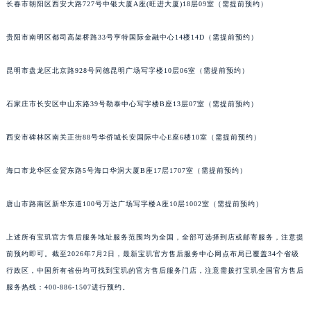
长春市朝阳区西安大路727号中银大厦A座(旺进大厦)18层09室（需提前预约）
安徽省亳州市谯城区魏武大道宝玑售后服务中心（需提前预约）
安徽省池州市贵池区长江路宝玑售后服务中心（需提前预约）
贵阳市南明区都司高架桥路33号亨特国际金融中心14楼14D（需提前预约）
安徽省滁州市琅琊区南谯北路宝玑售后服务中心（需提前预约）
昆明市盘龙区北京路928号同德昆明广场写字楼10层06室（需提前预约）
安徽省阜阳市颍州区颍州北路宝玑售后服务中心（需提前预约）
安徽省淮北市相山区淮海路宝玑售后服务中心（需提前预约）
石家庄市长安区中山东路39号勒泰中心写字楼B座13层07室（需提前预约）
安徽省淮南市田家庵区国庆中路宝玑售后服务中心（需提前预约）
安徽省黄山市屯溪区黄山西路宝玑售后服务中心（需提前预约）
西安市碑林区南关正街88号华侨城长安国际中心E座6楼10室（需提前预约）
安徽省六安市金安区解放中路宝玑售后服务中心（需提前预约）
安徽省马鞍山市雨山区湖南西路宝玑售后服务中心（需提前预约）
海口市龙华区金贸东路5号海口华润大厦B座17层1707室（需提前预约）
安徽省宿州市埇桥区人民中路宝玑售后服务中心（需提前预约）
唐山市路南区新华东道100号万达广场写字楼A座10层1002室（需提前预约）
安徽省铜陵市铜官区石城大道宝玑售后服务中心（需提前预约）
安徽省芜湖市镜湖区中山路步行街宝玑售后服务中心（需提前预约）
上述所有宝玑官方售后服务地址服务范围均为全国，全部可选择到店或邮寄服务，注意提
安徽省宣城市宣州区叠嶂西路宝玑售后服务中心（需提前预约）
前预约即可。截至2026年7月2日，最新宝玑官方售后服务中心网点布局已覆盖34个省级
福建省龙岩市新罗区九一南路宝玑售后服务中心（需提前预约）
行政区，中国所有省份均可找到宝玑的官方售后服务门店，注意需拨打宝玑全国官方售后
福建省南平市建阳区人民西路宝玑售后服务中心（需提前预约）
服务热线：400-886-1507进行预约。
福建省宁德市蕉城区天湖东路宝玑售后服务中心（需提前预约）