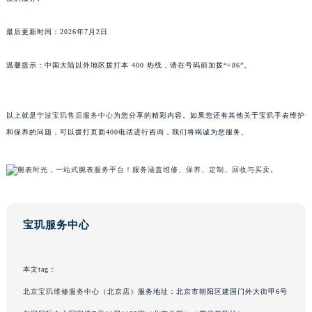
广东省梅州市梅江区金燕大道宝玑售后服务中心（需提前预约）
最后更新时间：2026年7月2日
广东省清远市清城区湖西路宝玑售后服务中心（需提前预约）
广东省汕头市龙湖区长平路宝玑售后服务中心（需提前预约）
温馨提示：中国大陆以外地区拨打本 400 热线，请在号码前加拨“+86”。
广东省汕尾市城区香洲街道园林社区翠园街宝玑售后服务中心（需提前预约）
广东省韶关市武江区芙蓉新区与老城中心交汇处宝玑售后服务中心（需提前预约）
广东省深圳市罗湖区深南东路5001号华润大厦17层1701室宝玑售后服务中心（需提前预约）
以上就是
宁波宝玑售后服务中心
为您分享的精彩内容。如果您还有其他关于宝玑手表维护
广东省阳江市江城区东风一路宝玑售后服务中心（需提前预约）
和保养的问题，可以拨打页面400电话进行咨询，我们将竭诚为您服务。
广东省云浮市云城区金山路宝玑售后服务中心（需提前预约）
广东省湛江市赤坎区观海北路宝玑售后服务中心（需提前预约）
广东省肇庆市端州区信安大道与砚都大道交汇处宝玑售后服务中心（需提前预约）
广西壮族自治区百色市右江区中山二路宝玑售后服务中心（需提前预约）
宝玑服务中心
广西壮族自治区北海市海城区北京路宝玑售后服务中心（需提前预约）
广西壮族自治区崇左市江州区石景林街道友谊大道与丽川路交汇处宝玑售后服务中心（需提前预约）
广西壮族自治区防城港市港口区金花茶大道宝玑售后服务中心（需提前预约）
本文tag：
广西壮族自治区贵港市港北区港城街道布山大道与仙衣路交叉口宝玑售后服务中心（需提前预约）
北京宝玑维修服务中心
（北京店）服务地址：北京市朝阳区建国门外大街甲6号
广西壮族自治区桂林市秀峰区红岭路宝玑售后服务中心（需提前预约）