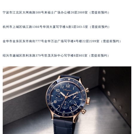
苏州市苏州工业园区星港街199号苏州中心办公楼C座22层08室（需提前预约）
宁波市江北区大闸南路500号来福士广场办公楼20层2009室（需提前预约）
武汉市江汉区解放大道686号世界贸易大厦38层09室（需提前预约）
南宁市青秀区金湖路59号地王大厦12楼1224室（需提前预约）
杭州市上城区钱江路1366号华润大厦写字楼A座5层503-5室（需提前预约）
合肥市蜀山区潜山路111号万象城华润大厦B座12楼03室（需提前预约）
泉州市丰泽区宝洲路729号浦西万达中心写字楼A座7楼709室（需提前预约）
金华市金东区东市南街777号金华万达广场写字楼4号楼22层2209室（需提前预约）
青岛市南区山东路6号华润大厦B座22层04室（需提前预约）
绍兴市越城区胜利东路379号世茂天际中心写字楼8层805室（需提前预约）
烟台市芝罘区胜利路139号万达金融中心A座907室（需提前预约）
长春市朝阳区西安大路727号中银大厦A座(旺进大厦)18层09室（需提前预约）
贵阳市南明区都司高架桥路33号亨特国际金融中心14楼14D（需提前预约）
昆明市盘龙区北京路928号同德昆明广场写字楼10层06室（需提前预约）
石家庄市长安区中山东路39号勒泰中心写字楼B座13层07室（需提前预约）
西安市碑林区南关正街88号华侨城长安国际中心E座6楼10室（需提前预约）
海口市龙华区金贸东路5号海口华润大厦B座17层1707室（需提前预约）
唐山市路南区新华东道100号万达广场写字楼A座10层1002室（需提前预约）
台州市椒江区东海大道1800号腾达中心东1幢20楼2002室（需提前预约）
内蒙古自治区呼和浩特市玉泉区大学西街70号华润万象城写字楼（鄂尔多斯大厦）23层2326室（需提前预约）