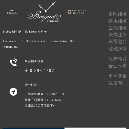
陕西省榆林市榆阳区长兴路宝玑售后服务中心（需提前预约）
走时维修
新疆维吾尔自治区阿克苏市东大街宝玑售后服务中心（需提前预约）
进水维修
新疆维吾尔自治区阿拉尔市胜利大道宝玑售后服务中心（需提前预约）
生锈维修
新疆维吾尔自治区阿拉山口市友好路宝玑售后服务中心（需提前预约）
时计发明先驱，陀飞轮的发明者
表带生锈
新疆维吾尔自治区阿勒泰市解放路宝玑售后服务中心（需提前预约）
表带划痕
The inventor of the meter when the invention, the
新疆维吾尔自治区阿图什市光明路宝玑售后服务中心（需提前预约）
tourbillon.
磕碰摔坏
新疆维吾尔自治区白杨市军垦路宝玑售后服务中心（需提前预约）
保养价格

网点服务热线
新疆维吾尔自治区北屯市团结路宝玑售后服务中心（需提前预约）
全面保养
400-886-1507
新疆维吾尔自治区博乐市博乐市北京路宝玑售后服务中心（需提前预约）
个性定制
新疆维吾尔自治区昌吉市延安北路宝玑售后服务中心（需提前预约）
截表带、
营业时间：
新疆维吾尔自治区阜康市博峰路宝玑售后服务中心（需提前预约）

门店营业时间：09:00-19:30
新疆维吾尔自治区哈密市伊州区建国北路宝玑售后服务中心（需提前预约）
客服在线时间：8:00-22:00
新疆维吾尔自治区和田市和田市北京西路宝玑售后服务中心（需提前预约）
客服及门店节假日不休
新疆维吾尔自治区胡杨河市胡杨河市胡杨路宝玑售后服务中心（需提前预约）
新疆维吾尔自治区霍尔果斯市亚欧北路宝玑售后服务中心（需提前预约）
新疆维吾尔自治区喀什市解放北路宝玑售后服务中心（需提前预约）