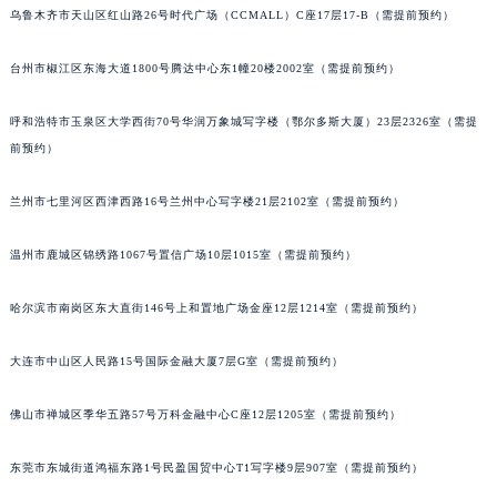
乌鲁木齐市天山区红山路26号时代广场（CCMALL）C座17层17-B（需提前预约）
辽宁省铁岭市银州区南马路宝玑售后服务中心（需提前预约）
辽宁省营口市站前区市府路与渤海大街交叉口宝玑售后服务中心（需提前预约）
台州市椒江区东海大道1800号腾达中心东1幢20楼2002室（需提前预约）
辽宁省沈阳市沈河区中街路137号亨得利名表维修授权店1楼宝玑售后服务中心（需提前预约）
辽宁省沈阳市沈河区中街路83号亨得利名表维修授权店1楼宝玑售后服务中心（需提前预约）
呼和浩特市玉泉区大学西街70号华润万象城写字楼（鄂尔多斯大厦）23层2326室（需提
北京市朝阳区建国门外大街甲6号华熙国际中心D座11层1102室宝玑售后服务中心（北京总部）（需提前预约）
前预约）
北京市东城区东长安街1号王府井东方广场W3座6层602室宝玑售后服务中心（需提前预约）
兰州市七里河区西津西路16号兰州中心写字楼21层2102室（需提前预约）
河北省保定市竞秀区朝阳北大街北国先天下宝玑售后服务中心（需提前预约）
内蒙古自治区阿拉善盟市左旗土尔扈特大街宝玑售后服务中心（需提前预约）
温州市鹿城区锦绣路1067号置信广场10层1015室（需提前预约）
内蒙古自治区巴彦淖尔市临河区新华街宝玑售后服务中心（需提前预约）
内蒙古自治区包头市青山区幸福路甲3号王府井百货名表维修宝玑售后服务中心（需提前预约）
哈尔滨市南岗区东大直街146号上和置地广场金座12层1214室（需提前预约）
内蒙古自治区赤峰市红山区哈达街宝玑售后服务中心（需提前预约）
大连市中山区人民路15号国际金融大厦7层G室（需提前预约）
内蒙古自治区鄂尔多斯市东胜区伊金霍洛街宝玑售后服务中心（需提前预约）
内蒙古自治区呼伦贝尔市海拉尔区中央街宝玑售后服务中心（需提前预约）
佛山市禅城区季华五路57号万科金融中心C座12层1205室（需提前预约）
内蒙古自治区通辽市科尔沁区明仁大街宝玑售后服务中心（需提前预约）
内蒙古自治区乌海市海勃湾区人民南路宝玑售后服务中心（需提前预约）
东莞市东城街道鸿福东路1号民盈国贸中心T1写字楼9层907室（需提前预约）
内蒙古自治区乌兰察布市集宁区恩和大街宝玑售后服务中心（需提前预约）