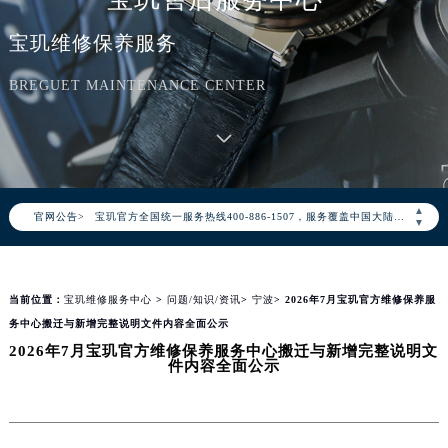
宝玑维修保养服务
BREGUET MAINTENANCE CENTER
2026年8月宝玑中国区售后服务网络优化升级公告
2026年8月宝玑全国官方售后客户服务热线：400-886-1507
▲
官网公告>
宝玑官方全国统一服务热线400-886-1507，服务覆盖中国大陆、香港、澳门、台湾全部区域（非大陆需加拨“+86”）
▼
2026年8月宝玑售后服务中心最新网点地址：
北京市朝阳区建国门外大街甲6号华熙国际中心写字楼D座11层1102室（北京总部）（需提前预约）
当前位置：
宝玑维修服务中心
>
问题/知识/资讯
>
宁波
> 2026年7月宝玑官方维修保养服
北京市东城区东长安街1号东方广场写字楼W3座6层602室（需提前预约）
务中心搬迁与新增完整说明文件内容全面公示
天津市和平区赤峰道136号天津国际金融中心写字楼26层2603室（需提前预约）
2026年7月宝玑官方维修保养服务中心搬迁与新增完整说明文
上海市徐汇区虹桥路3号港汇中心写字楼2座37层3705室（需提前预约）
件内容全面公示
上海市黄浦区南京东路299号宏伊国际广场写字楼8层806室（需提前预约）
南京市秦淮区中山南路1号（新街口）南京中心写字楼22层C1-1室（需提前预约）
常州市新北区龙锦路1590号现代传媒中心写字楼5号楼10层1008室（需提前预约）