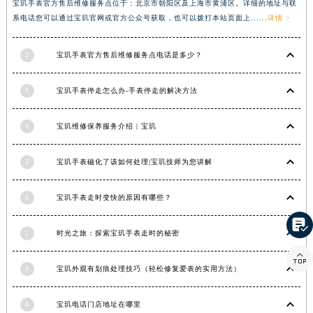
宝玑手表官方售后维修服务点位于：北京市朝阳区及上海市黄浦区。详细的地址与联
湖南省常德市武陵区人民路宝玑售后服务中心（需提前预约）
系电话您可以通过宝玑官网或官方公众号获取，也可以拨打本站页面上......
详情 >
湖南省郴州市北湖区国庆北路宝玑售后服务中心（需提前预约）
湖南省衡阳市雁峰区解放路宝玑售后服务中心（需提前预约）
2
宝玑手表官方售后维修服务点电话是多少？
湖南省怀化市鹤城区迎丰中路宝玑售后服务中心（需提前预约）
3
宝玑手表停走怎么办-手表停走的解决方法
湖南省娄底市娄星区长青街宝玑售后服务中心（需提前预约）
湖南省邵阳市双清区东风路宝玑售后服务中心（需提前预约）
4
宝玑维修保养服务介绍 | 宝玑
湖南省湘潭市雨湖区莲城大道宝玑售后服务中心（需提前预约）
湖南省益阳市赫山区桃花仑路宝玑售后服务中心（需提前预约）
5
宝玑手表磁化了该如何处理|宝玑技师为您讲解
湖南省永州市冷水滩区永州大道与中兴路交叉口宝玑售后服务中心（需提前预约）
湖南省岳阳市岳阳楼区东茅岭路宝玑售后服务中心（需提前预约）
6
宝玑手表走时变快的原因有哪些？
湖南省张家界市永定区解放路宝玑售后服务中心（需提前预约）

湖南省长沙市芙蓉区建湘路393号世茂环球金融中心写字楼10层1013室宝玑售后服务中心（需提前预约）
7
时光之旅：探索宝玑手表走时的秘密
湖南省株洲市芦淞区建设南路宝玑售后服务中心（需提前预约）

8
宝玑外观有划痕处理技巧（轻松修复爱表的实用方法）
甘肃省白银市白银区北京路宝玑售后服务中心（需提前预约）
甘肃省定西市安定区解放路宝玑售后服务中心（需提前预约）
9
宝玑电话门店地址在哪里
甘肃省敦煌市沙州镇阳关中路宝玑售后服务中心（需提前预约）