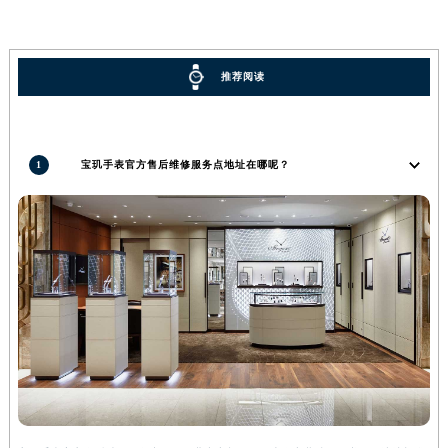
河南省信阳市浉河区东方红大道宝玑售后服务中心（需提前预约）
河南省许昌市魏都区建安大道与八龙路交叉口宝玑售后服务中心（需提前预约）
推荐阅读
河南省郑州市二七区民主路10号华润大厦29层2905室宝玑售后服务中心（需提前预约）
河南省周口市川汇区七一路宝玑售后服务中心（需提前预约）
河南省驻马店市驿城区乐山大道与置地大道交叉口宝玑售后服务中心（需提前预约）
湖北省鄂州市鄂城区文星大道宝玑售后服务中心（需提前预约）
1
宝玑手表官方售后维修服务点地址在哪呢？
湖北省黄冈市黄州区赤壁大道宝玑售后服务中心（需提前预约）
湖北省黄石市黄石港区武汉路宝玑售后服务中心（需提前预约）
湖北省荆门市东宝中天街步行街宝玑售后服务中心（需提前预约）
湖北省荆州市荆州区荆中路宝玑售后服务中心（需提前预约）
湖北省十堰市茅箭区人民北路宝玑售后服务中心（需提前预约）
湖北省随州市曾都区青年路宝玑售后服务中心（需提前预约）
湖北省咸宁市咸安区长安大道宝玑售后服务中心（需提前预约）
湖北省襄阳市樊城区长虹路与人民路交叉口宝玑售后服务中心（需提前预约）
湖北省孝感市孝南区复兴大道宝玑售后服务中心（需提前预约）
湖北省宜昌市西陵区夷陵大道与港窑路宝玑售后服务中心（需提前预约）