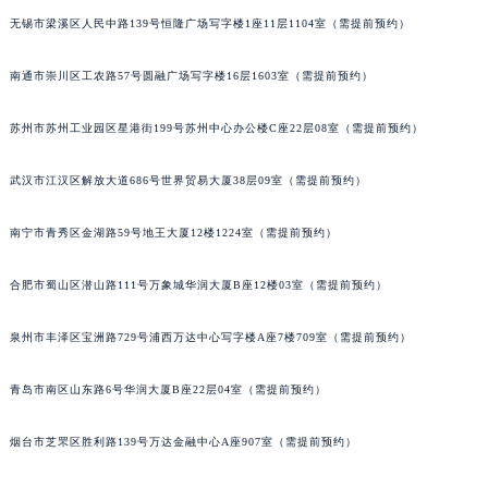
内蒙古自治区锡林郭勒盟市锡林浩特市光明街与额尔敦路交叉口宝玑售后服务中心（需提前预约）
无锡市梁溪区人民中路139号恒隆广场写字楼1座11层1104室（需提前预约）
内蒙古自治区兴安盟市乌兰浩特市兴安大街宝玑售后服务中心（需提前预约）
南通市崇川区工农路57号圆融广场写字楼16层1603室（需提前预约）
山西省大同市平城区迎宾街宝玑售后服务中心（需提前预约）
山西省晋城市城区黄华街宝玑售后服务中心（需提前预约）
苏州市苏州工业园区星港街199号苏州中心办公楼C座22层08室（需提前预约）
山西省晋中市榆次区顺城街宝玑售后服务中心（需提前预约）
山西省临汾市尧都区解放路宝玑售后服务中心（需提前预约）
武汉市江汉区解放大道686号世界贸易大厦38层09室（需提前预约）
山西省吕梁市离石区永宁中路与建设街交叉口宝玑售后服务中心（需提前预约）
南宁市青秀区金湖路59号地王大厦12楼1224室（需提前预约）
山西省朔州市朔城区怡西路与鄯阳西街交汇处宝玑售后服务中心（需提前预约）
山西省忻州市忻府区和平东街与七一南路交叉口宝玑售后服务中心（需提前预约）
合肥市蜀山区潜山路111号万象城华润大厦B座12楼03室（需提前预约）
山西省阳泉市郊区平阳东街与新城大道交叉口宝玑售后服务中心（需提前预约）
山西省运城市盐湖区河东街宝玑售后服务中心（需提前预约）
泉州市丰泽区宝洲路729号浦西万达中心写字楼A座7楼709室（需提前预约）
山西省长治市潞州区英雄中路宝玑售后服务中心（需提前预约）
山西省太原市迎泽区迎泽街道解放路15号亨得利名表维修授权店3楼宝玑售后服务中心（需提前预约）
青岛市南区山东路6号华润大厦B座22层04室（需提前预约）
天津市和平区赤峰道136号天津国际金融中心26层2603室宝玑售后服务中心（需提前预约）
烟台市芝罘区胜利路139号万达金融中心A座907室（需提前预约）
安徽省安庆市迎江区人民路宝玑售后服务中心（需提前预约）
安徽省蚌埠市蚌山区淮河路宝玑售后服务中心（需提前预约）