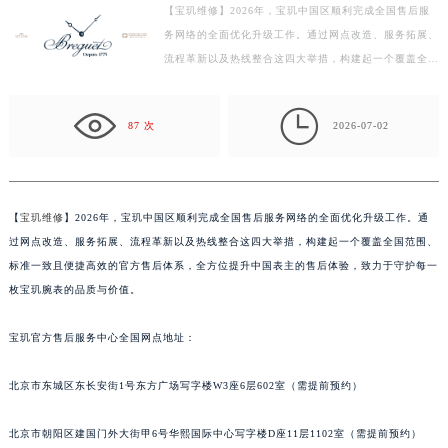
【宝玑维修】2026年，宝玑中国区顺利完成全国售后服
徐州市鼓楼区淮海东路29号苏宁广场IFC国际金融中心写字楼35层3508室（需提前预约）
务网络的全面优化升级工作。通过网点改造、服务拓展、
扬州市邗江区国展路29号星耀天地写字楼1号楼18层1803室（需提前预约）
流程革新以及热线整合这四大举措，构建起一个覆盖全国
盐城市盐都区世纪大道5号盐城金融城写字楼1号楼16层1604室（需提前预约）
范围、标准一致且便捷高效的官方售后体系，全方位提
泰州市海陵区永定东路399号置地商务中心东塔写字楼（华润万象城）17层1706室（需提前预约）
升…

87 次
2026-07-02
宁波市江北区大闸南路500号来福士广场办公楼20层2009室（需提前预约）
杭州市上城区钱江路1366号华润大厦写字楼A座5层503-5室（需提前预约）
金华市金东区东市南街777号金华万达广场写字楼4号楼22层2209室（需提前预约）
绍兴市越城区胜利东路379号世茂天际中心写字楼8层805室（需提前预约）
【
宝玑维修
】2026年，宝玑中国区顺利完成全国售后服务网络的全面优化升级工作。通
过网点改造、服务拓展、流程革新以及热线整合这四大举措，构建起一个覆盖全国范围、
嘉兴市南湖区广益路705号嘉兴世界贸易中心写字楼A座13层1304室（需提前预约）
标准一致且便捷高效的官方售后体系，全方位提升中国表主的售后体验，致力于守护每一
南昌市红谷滩新区红谷中大道998号绿地双子塔（中央广场）A1座办公楼14层07室（需提前预约）
枚宝玑腕表的品质与价值。
济南市历下区经十路11111号华润中心写字楼（万象城）15层1508室（需提前预约）
广州市天河区天河路230号万菱汇国际中心写字楼A塔7层704室（需提前预约）
宝玑官方售后服务中心全国网点地址：
广州市越秀区环市东路371-375号世界贸易中心大厦南塔写字楼15层07室（需提前预约）
深圳市罗湖区深南东路5001号华润大厦写字楼17层1701室（需提前预约）
北京市东城区东长安街1号东方广场写字楼W3座6层602室（需提前预约）
惠州市惠城区江北文昌一路7号华贸大厦写字楼1座30层05室（需提前预约）
北京市朝阳区建国门外大街甲6号华熙国际中心写字楼D座11层1102室（需提前预约）
厦门市思明区湖滨东路95号华润大厦写字楼B座11层1104室（需提前预约）