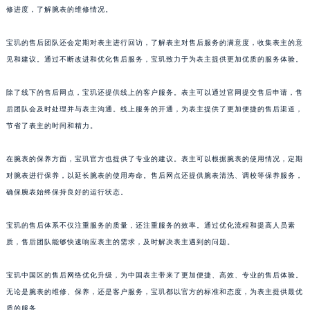
修进度，了解腕表的维修情况。
澳门特别行政区风顺堂区南湾大马路宝玑售后服务中心（需提前预约）
澳门特别行政区花地玛堂区关闸广场宝玑售后服务中心（需提前预约）
宝玑的售后团队还会定期对表主进行回访，了解表主对售后服务的满意度，收集表主的意
澳门特别行政区花王堂区大三巴商圈宝玑售后服务中心（需提前预约）
见和建议。通过不断改进和优化售后服务，宝玑致力于为表主提供更加优质的服务体验。
澳门特别行政区嘉模堂区官也街宝玑售后服务中心（需提前预约）
澳门省路氹城市金光大道宝玑售后服务中心（需提前预约）
除了线下的售后网点，宝玑还提供线上的客户服务。表主可以通过官网提交售后申请，售
后团队会及时处理并与表主沟通。线上服务的开通，为表主提供了更加便捷的售后渠道，
澳门特别行政区望德堂区塔石广场宝玑售后服务中心（需提前预约）
节省了表主的时间和精力。
福建省福州市鼓楼区五四路128-1号恒力城写字楼15层03室宝玑售后服务中心（需提前预约）
福建省厦门市思明区湖滨东路95号万象城华润大厦B座11层1104室宝玑售后服务中心（需提前预约）
在腕表的保养方面，宝玑官方也提供了专业的建议。表主可以根据腕表的使用情况，定期
广东省潮州市潮安区新风路与潮汕路交汇处宝玑售后服务中心（需提前预约）
对腕表进行保养，以延长腕表的使用寿命。售后网点还提供腕表清洗、调校等保养服务，
广东省广州市天河区天河路230号万菱汇国际中心A塔7层704室宝玑售后服务中心（需提前预约）
确保腕表始终保持良好的运行状态。
广东省广州市越秀区环市东路371-375号世界贸易中心大厦南塔15层1507室宝玑售后服务中心（需提前预约）
宝玑的售后体系不仅注重服务的质量，还注重服务的效率。通过优化流程和提高人员素
广东省河源市源城区越王大道宝玑售后服务中心（需提前预约）
质，售后团队能够快速响应表主的需求，及时解决表主遇到的问题。
广东省惠州市惠城区江北文昌一路7号华贸大厦1座30层3005室宝玑售后服务中心（需提前预约）
广东省江门市蓬江区广场西路宝玑售后服务中心（需提前预约）
宝玑中国区的售后网络优化升级，为中国表主带来了更加便捷、高效、专业的售后体验。
广东省揭阳市榕城进贤门步行街宝玑售后服务中心（需提前预约）
无论是腕表的维修、保养，还是客户服务，宝玑都以官方的标准和态度，为表主提供最优
广东省茂名市电白区水东街道迎宾大道宝玑售后服务中心（需提前预约）
质的服务。