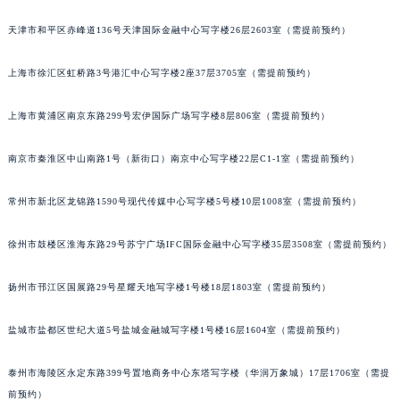
福州市鼓楼区五四路128-1号恒力城写字楼15层03室（需提前预约）
天津市和平区赤峰道136号天津国际金融中心写字楼26层2603室（需提前预约）
成都市锦江区人民东路6号SAC东原中心写字楼24层2406B室（需提前预约）
重庆市江北区观音桥步行街2号融恒时代广场写字楼9层902室（需提前预约）
上海市徐汇区虹桥路3号港汇中心写字楼2座37层3705室（需提前预约）
长沙市芙蓉区定王台街道建湘路393号世茂环球金融中心写字楼（芙蓉广场）10层13室（需提前预约）
上海市黄浦区南京东路299号宏伊国际广场写字楼8层806室（需提前预约）
郑州市二七区铭功路10号华润大厦写字楼29层2905室（需提前预约）
太原市迎泽区解放路15号亨得利名表服务中心（品牌授权店）3层整层（需提前预约）
南京市秦淮区中山南路1号（新街口）南京中心写字楼22层C1-1室（需提前预约）
沈阳市沈河区中街路137号亨得利名表服务中心（品牌授权店）1层整层（需提前预约）
沈阳市沈河区中街路83号亨得利名表服务中心（品牌授权店）1层整层（需提前预约）
常州市新北区龙锦路1590号现代传媒中心写字楼5号楼10层1008室（需提前预约）
乌鲁木齐市天山区红山路26号时代广场（CCMALL）C座17层17-B（需提前预约）
温州市鹿城区锦绣路1067号置信广场10层1015室（需提前预约）
徐州市鼓楼区淮海东路29号苏宁广场IFC国际金融中心写字楼35层3508室（需提前预约）
哈尔滨市道里区友谊西路600号富力中心T2座写字楼29层03室（需提前预约）
扬州市邗江区国展路29号星耀天地写字楼1号楼18层1803室（需提前预约）
大连市中山区人民路15号国际金融大厦7层G室（需提前预约）
佛山市禅城区季华五路57号万科金融中心C座12层1205室（需提前预约）
盐城市盐都区世纪大道5号盐城金融城写字楼1号楼16层1604室（需提前预约）
东莞市东城街道鸿福东路1号民盈国贸中心T1写字楼9层907室（需提前预约）
无锡市梁溪区人民中路139号恒隆广场写字楼1座11层1104室（需提前预约）
泰州市海陵区永定东路399号置地商务中心东塔写字楼（华润万象城）17层1706室（需提
南通市崇川区工农路57号圆融广场写字楼16层1603室（需提前预约）
前预约）