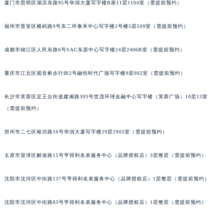
厦门市思明区湖滨东路95号华润大厦写字楼B座11层1104室（需提前预约）
吉林省辽源市龙山区人民大街宝玑售后服务中心（需提前预约）
吉林省梅河口市新华街道梅河大街宝玑售后服务中心（需提前预约）
福州市晋安区横屿路9号东二环泰禾中心写字楼2号楼5层509室（需提前预约）
吉林省四平市铁东区紫气大路与南九经街交汇处宝玑售后服务中心（需提前预约）
成都市锦江区人民东路6号SAC东原中心写字楼24层2406B室（需提前预约）
吉林省松原市宁江区五环大街宝玑售后服务中心（需提前预约）
吉林省通化市东昌区环通乡江南大街宝玑售后服务中心（需提前预约）
重庆市江北区观音桥步行街2号融恒时代广场写字楼9层902室（需提前预约）
吉林省延边市延吉市解放路宝玑售后服务中心（需提前预约）
辽宁省鞍山市铁东区站前街宝玑售后服务中心（需提前预约）
长沙市芙蓉区定王台街道建湘路393号世茂环球金融中心写字楼（芙蓉广场）10层13室
辽宁省本溪市平山区胜利路宝玑售后服务中心（需提前预约）
（需提前预约）
辽宁省朝阳市双塔区新华路宝玑售后服务中心（需提前预约）
郑州市二七区铭功路10号华润大厦写字楼29层2905室（需提前预约）
辽宁省丹东市振兴区七经街宝玑售后服务中心（需提前预约）
辽宁省抚顺市新抚区东一路宝玑售后服务中心（需提前预约）
太原市迎泽区解放路15号亨得利名表服务中心（品牌授权店）3层整层（需提前预约）
辽宁省阜新市海州区解放大街宝玑售后服务中心（需提前预约）
辽宁省葫芦岛市连山区中央路宝玑售后服务中心（需提前预约）
沈阳市沈河区中街路137号亨得利名表服务中心（品牌授权店）1层整层（需提前预约）
辽宁省锦州市古塔区中央大街宝玑售后服务中心（需提前预约）
辽宁省辽阳市白塔区新运大街宝玑售后服务中心（需提前预约）
沈阳市沈河区中街路83号亨得利名表服务中心（品牌授权店）1层整层（需提前预约）
辽宁省盘锦市兴隆台区石油大街宝玑售后服务中心（需提前预约）