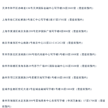
福州市鼓楼区五四路128-1号恒力城写字楼15层03室（需提前预约）
天津市和平区赤峰道136号天津国际金融中心写字楼26层2603室（需提前预约）
成都市锦江区人民东路6号SAC东原中心写字楼24层2406B室（需提前预约）
重庆市江北区观音桥步行街2号融恒时代广场写字楼9层902室（需提前预约）
上海市徐汇区虹桥路3号港汇中心写字楼2座37层3705室（需提前预约）
长沙市芙蓉区定王台街道建湘路393号世茂环球金融中心写字楼（芙蓉广场）10层13室（需提前预约）
上海市黄浦区南京东路299号宏伊国际广场写字楼8层806室（需提前预约）
郑州市二七区铭功路10号华润大厦写字楼29层2905室（需提前预约）
太原市迎泽区解放路15号亨得利名表服务中心（品牌授权店）3层整层（需提前预约）
南京市秦淮区中山南路1号南京中心22层22-C1C2C3室（需提前预约）
沈阳市沈河区中街路137号亨得利名表服务中心（品牌授权店）1层整层（需提前预约）
沈阳市沈河区中街路83号亨得利名表服务中心（品牌授权店）1层整层（需提前预约）
常州市新北区龙锦路1590号现代传媒中心写字楼5号楼10层1008室（需提前预约）
乌鲁木齐市天山区红山路26号时代广场（CCMALL）C座17层17-B（需提前预约）
温州市鹿城区锦绣路1067号置信广场10层1015室（需提前预约）
徐州市鼓楼区淮海东路29号苏宁广场IFC国际金融中心35层3508室（需提前预约）
哈尔滨市道里区友谊西路600号富力中心T2座写字楼29层03室（需提前预约）
扬州市邗江区国展路29号星耀天地写字楼1号楼18层1803室（需提前预约）
大连市中山区人民路15号国际金融大厦7层G室（需提前预约）
佛山市禅城区季华五路57号万科金融中心C座12层1205室（需提前预约）
盐城市盐都区世纪大道5号盐城金融城写字楼1号楼16层1604室（需提前预约）
东莞市东城街道鸿福东路1号民盈国贸中心T1写字楼9层907室（需提前预约）
无锡市梁溪区人民中路139号恒隆广场写字楼1座11层1104室（需提前预约）
泰州市海陵区永定东路399号置地商务中心东塔写字楼（华润万象城）17层1706室（需提
南通市崇川区工农路57号圆融广场写字楼16层1603室（需提前预约）
前预约）