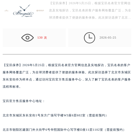
【宝玑保养】2026年5月25日，根据宝玑名表官方官网信
徐州市鼓楼区淮海东路29号苏宁广场IFC国际金融中心写字楼35层3508室（需提前预约）
息及实地探访，宝玑名表的客户服务网络覆盖广泛，为全
扬州市邗江区国展路29号星耀天地写字楼1号楼18层1803室（需提前预约）
球消费者提供了便捷的服务体验。此次探访选择了北京市
盐城市盐都区世纪大道5号盐城金融城写字楼1号楼16层1604室（需提前预约）
东城区东长安街作为样本点，通过访问宝玑官方售后服
泰州市海陵区永定东路399号置地商务中心东塔写字楼（华润万象城）17层1706室（需提前预约）
务…

130 次
2026-05-25
宁波市江北区大闸南路500号来福士广场办公楼20层2009室（需提前预约）
杭州市上城区钱江路1366号华润大厦写字楼A座5层503-5室（需提前预约）
金华市金东区东市南街777号金华万达广场写字楼4号楼22层2209室（需提前预约）
绍兴市越城区胜利东路379号世茂天际中心写字楼8层805室（需提前预约）
【
宝玑保养】2026年5月25日，根据宝玑名表官方官网信息及实地探访，宝玑名表的客户
服务网络覆盖广泛，为全球消费者提供了便捷的服务体验。此次探访选择了北京市东城区
嘉兴市南湖区广益路705号嘉兴世界贸易中心写字楼A座13层1304室（需提前预约）
东长安街作为样本点，通过访问宝玑官方售后服务中心，深入了解了宝玑名表的客户服务
南昌市红谷滩新区红谷中大道998号绿地双子塔（中央广场）A1座办公楼14层07室（需提前预约）
流程和标准。
济南市历下区经十路11111号华润中心写字楼（万象城）15层1508室（需提前预约）
广州市天河区天河路230号万菱汇国际中心写字楼A塔7层704室（需提前预约）
宝玑官方售后服务中心地址：
广州市越秀区环市东路371-375号世界贸易中心大厦南塔写字楼15层07室（需提前预约）
深圳市罗湖区深南东路5001号华润大厦写字楼17层1701室（需提前预约）
北京市东城区东长安街1号东方广场写字楼W3座6层602室（需提前预约）
惠州市惠城区江北文昌一路7号华贸大厦写字楼1座30层05室（需提前预约）
北京市朝阳区建国门外大街甲6号华熙国际中心写字楼D座11层1102室（需提前预约）
厦门市思明区湖滨东路95号华润大厦写字楼B座11层1104室（需提前预约）