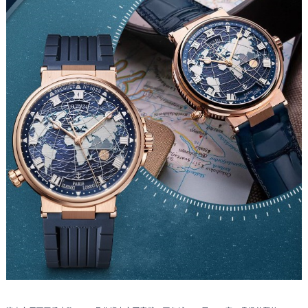
甘肃省兰州市七里河区西津西路16号兰州中心写字楼21层2102室（需提前预约）
重庆市解放碑渝中区民权路28号英利国际金融中心写字楼20层01室（需提前预约）
黑龙江省大庆市萨尔图区会战大街宝玑售后服务中心（需提前预约）
黑龙江省鹤岗市向阳区红军路宝玑售后服务中心（需提前预约）
黑龙江省黑河市爱辉区中央街宝玑售后服务中心（需提前预约）
黑龙江省鸡西市鸡冠区红军路宝玑售后服务中心（需提前预约）
黑龙江省佳木斯市向阳区长安路宝玑售后服务中心（需提前预约）
黑龙江省牡丹江市东安区太平路宝玑售后服务中心（需提前预约）
黑龙江省七台河市桃山区大同街宝玑售后服务中心（需提前预约）
黑龙江省齐齐哈尔市龙沙区龙华路宝玑售后服务中心（需提前预约）
黑龙江省双鸭山市尖山区新兴大街宝玑售后服务中心（需提前预约）
黑龙江省绥化市北林区新华街与康庄路交叉口宝玑售后服务中心（需提前预约）
黑龙江省伊春市伊美区通河路宝玑售后服务中心（需提前预约）
吉林省白城市洮北区明仁南街宝玑售后服务中心（需提前预约）
吉林省白山市浑江区浑江大街宝玑售后服务中心（需提前预约）
吉林省吉林市船营区河南街宝玑售后服务中心（需提前预约）