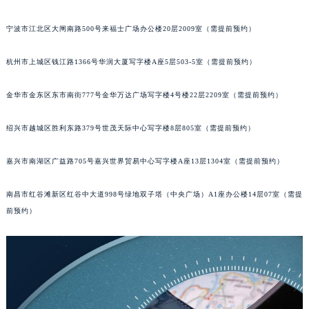
苏州市苏州工业园区星港街199号苏州中心办公楼C座22层08室（需提前预约）
宁波市江北区大闸南路500号来福士广场办公楼20层2009室（需提前预约）
武汉市江汉区解放大道686号世界贸易大厦38层09室（需提前预约）
南宁市青秀区金湖路59号地王大厦12楼1224室（需提前预约）
杭州市上城区钱江路1366号华润大厦写字楼A座5层503-5室（需提前预约）
合肥市蜀山区潜山路111号万象城华润大厦B座12楼03室（需提前预约）
泉州市丰泽区宝洲路729号浦西万达中心写字楼A座7楼709室（需提前预约）
金华市金东区东市南街777号金华万达广场写字楼4号楼22层2209室（需提前预约）
青岛市南区山东路6号华润大厦B座22层04室（需提前预约）
绍兴市越城区胜利东路379号世茂天际中心写字楼8层805室（需提前预约）
烟台市芝罘区胜利路139号万达金融中心A座907室（需提前预约）
长春市朝阳区西安大路727号中银大厦A座(旺进大厦)18层09室（需提前预约）
嘉兴市南湖区广益路705号嘉兴世界贸易中心写字楼A座13层1304室（需提前预约）
贵阳市南明区都司高架桥路33号亨特国际金融中心14楼14D（需提前预约）
昆明市盘龙区北京路928号同德昆明广场写字楼10层06室（需提前预约）
南昌市红谷滩新区红谷中大道998号绿地双子塔（中央广场）A1座办公楼14层07室（需提
石家庄市长安区中山东路39号勒泰中心写字楼B座13层07室（需提前预约）
前预约）
西安市碑林区南关正街88号华侨城长安国际中心E座6楼10室（需提前预约）
海口市龙华区金贸东路5号海口华润大厦B座17层1707室（需提前预约）
唐山市路南区新华东道100号万达广场写字楼A座10层1002室（需提前预约）
台州市椒江区东海大道1800号腾达中心东1幢20楼2002室（需提前预约）
内蒙古自治区呼和浩特市玉泉区大学西街70号华润万象城写字楼（鄂尔多斯大厦）23层2326室（需提前预约）