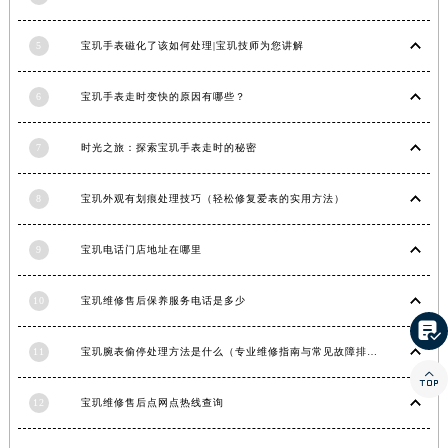
香港特别行政区金钟区中西区金钟道宝玑售后服务中心（需提前预约）
5
宝玑手表磁化了该如何处理|宝玑技师为您讲解
香港特别行政区九龙区油尖旺区弥敦道宝玑售后服务中心（需提前预约）
香港特别行政区铜锣湾区湾仔区轩尼诗道宝玑售后服务中心（需提前预约）
6
宝玑手表走时变快的原因有哪些？
河南省安阳市文峰区解放大道宝玑售后服务中心（需提前预约）
河南省鹤壁市淇滨区九州路宝玑售后服务中心（需提前预约）
7
时光之旅：探索宝玑手表走时的秘密
河南省济源市沁园街道济水大道宝玑售后服务中心（需提前预约）
河南省焦作市解放区解放路宝玑售后服务中心（需提前预约）
8
宝玑外观有划痕处理技巧（轻松修复爱表的实用方法）
河南省开封市鼓楼区中山路宝玑售后服务中心（需提前预约）
河南省洛阳市西工区中州中路与解放路交叉口宝玑售后服务中心（需提前预约）
9
宝玑电话门店地址在哪里
河南省漯河市源汇区交通路宝玑售后服务中心（需提前预约）
10
宝玑维修售后保养服务电话是多少
河南省南阳市宛城区范蠡东路与南都路交叉口宝玑售后服务中心（需提前预约）

河南省平顶山市卫东区建设路宝玑售后服务中心（需提前预约）
11
宝玑腕表偷停处理方法是什么（专业维修指南与常见故障排查）
河南省濮阳市大华龙区开州路绿城路交叉口宝玑售后服务中心（需提前预约）

河南省三门峡市湖滨区和平路宝玑售后服务中心（需提前预约）
12
宝玑维修售后点网点热线查询
河南省商丘市梁园区神火大道宝玑售后服务中心（需提前预约）
河南省新乡市红旗区人民路宝玑售后服务中心（需提前预约）