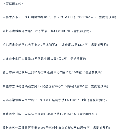
（需提前预约）
辽宁省铁岭市银州区南马路宝玑售后服务中心（需提前预约）
辽宁省营口市站前区市府路与渤海大街交叉口宝玑售后服务中心（需提前预约）
乌鲁木齐市天山区红山路26号时代广场（CCMALL）C座17层17-B（需提前预约）
辽宁省沈阳市沈河区中街路137号亨得利名表维修授权店1楼宝玑售后服务中心（需提前预约）
辽宁省沈阳市沈河区中街路83号亨得利名表维修授权店1楼宝玑售后服务中心（需提前预约）
温州市鹿城区锦绣路1067号置信广场10层1015室（需提前预约）
北京市朝阳区建国门外大街甲6号华熙国际中心D座11层1102室宝玑售后服务中心（北京总部）（需提前预约）
哈尔滨市南岗区东大直街146号上和置地广场金座12层1214室（需提前预约）
北京市东城区东长安街1号王府井东方广场W3座6层602室宝玑售后服务中心（需提前预约）
河北省保定市竞秀区朝阳北大街北国先天下宝玑售后服务中心（需提前预约）
大连市中山区人民路15号国际金融大厦7层G室（需提前预约）
内蒙古自治区阿拉善盟市左旗土尔扈特大街宝玑售后服务中心（需提前预约）
内蒙古自治区巴彦淖尔市临河区新华街宝玑售后服务中心（需提前预约）
佛山市禅城区季华五路57号万科金融中心C座12层1205室（需提前预约）
内蒙古自治区包头市青山区幸福路甲3号王府井百货名表维修宝玑售后服务中心（需提前预约）
东莞市东城街道鸿福东路1号民盈国贸中心T1写字楼9层907室（需提前预约）
内蒙古自治区赤峰市红山区哈达街宝玑售后服务中心（需提前预约）
内蒙古自治区鄂尔多斯市东胜区伊金霍洛街宝玑售后服务中心（需提前预约）
无锡市梁溪区人民中路139号恒隆广场写字楼1座11层1104室（需提前预约）
内蒙古自治区呼伦贝尔市海拉尔区中央街宝玑售后服务中心（需提前预约）
内蒙古自治区通辽市科尔沁区明仁大街宝玑售后服务中心（需提前预约）
南通市崇川区工农路57号圆融广场写字楼16层1603室（需提前预约）
内蒙古自治区乌海市海勃湾区人民南路宝玑售后服务中心（需提前预约）
内蒙古自治区乌兰察布市集宁区恩和大街宝玑售后服务中心（需提前预约）
苏州市苏州工业园区星港街199号苏州中心办公楼C座22层08室（需提前预约）