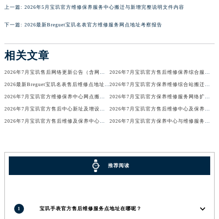
上一篇:
2026年5月宝玑官方维修保养服务中心搬迁与新增完整说明文件内容
广东省梅州市梅江区金燕大道宝玑售后服务中心（需提前预约）
广东省清远市清城区湖西路宝玑售后服务中心（需提前预约）
下一篇:
2026最新Breguet宝玑名表官方维修服务网点地址考察报告
广东省汕头市龙湖区长平路宝玑售后服务中心（需提前预约）
广东省汕尾市城区香洲街道园林社区翠园街宝玑售后服务中心（需提前预约）
相关文章
广东省韶关市武江区芙蓉新区与老城中心交汇处宝玑售后服务中心（需提前预约）
2026年7月宝玑售后网络更新公告（含网点迁址及新开）
2026年7月宝玑官方售后维修保养综合服务网络最终完整发布确认
广东省深圳市罗湖区深南东路5001号华润大厦17层1701室宝玑售后服务中心（需提前预约）
2026最新Breguet宝玑名表售后维修点地址考察报告
2026年7月宝玑官方保养维修综合站搬迁及新增服务点补充确认终稿
广东省阳江市江城区东风一路宝玑售后服务中心（需提前预约）
2026年7月宝玑官方维修保养中心网点搬迁及新增补充信息手册
2026年7月宝玑官方保养维修服务网络扩容公告（迁址+新开）
广东省云浮市云城区金山路宝玑售后服务中心（需提前预约）
2026年7月宝玑官方售后中心新址及增设站点速览
2026年7月宝玑官方售后维修中心及保养中心最新调整公告
广东省湛江市赤坎区观海北路宝玑售后服务中心（需提前预约）
2026年7月宝玑官方售后维修及保养中心网点最终更新汇总确认稿
2026年7月宝玑官方保养中心与维修服务中心迁址及新开补充完整指南发布
广东省肇庆市端州区信安大道与砚都大道交汇处宝玑售后服务中心（需提前预约）
广西壮族自治区百色市右江区中山二路宝玑售后服务中心（需提前预约）
广西壮族自治区北海市海城区北京路宝玑售后服务中心（需提前预约）
推荐阅读
广西壮族自治区崇左市江州区石景林街道友谊大道与丽川路交汇处宝玑售后服务中心（需提前预约）
广西壮族自治区防城港市港口区金花茶大道宝玑售后服务中心（需提前预约）
广西壮族自治区贵港市港北区港城街道布山大道与仙衣路交叉口宝玑售后服务中心（需提前预约）
1
宝玑手表官方售后维修服务点地址在哪呢？
广西壮族自治区桂林市秀峰区红岭路宝玑售后服务中心（需提前预约）