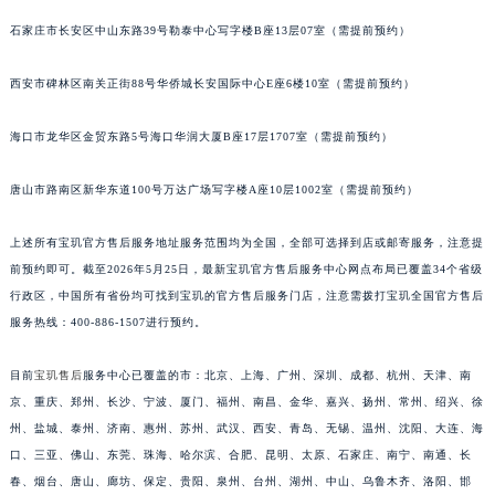
安徽省亳州市谯城区魏武大道宝玑售后服务中心（需提前预约）
石家庄市长安区中山东路39号勒泰中心写字楼B座13层07室（需提前预约）
安徽省池州市贵池区长江路宝玑售后服务中心（需提前预约）
西安市碑林区南关正街88号华侨城长安国际中心E座6楼10室（需提前预约）
安徽省滁州市琅琊区南谯北路宝玑售后服务中心（需提前预约）
安徽省阜阳市颍州区颍州北路宝玑售后服务中心（需提前预约）
海口市龙华区金贸东路5号海口华润大厦B座17层1707室（需提前预约）
安徽省淮北市相山区淮海路宝玑售后服务中心（需提前预约）
安徽省淮南市田家庵区国庆中路宝玑售后服务中心（需提前预约）
唐山市路南区新华东道100号万达广场写字楼A座10层1002室（需提前预约）
安徽省黄山市屯溪区黄山西路宝玑售后服务中心（需提前预约）
安徽省六安市金安区解放中路宝玑售后服务中心（需提前预约）
上述所有宝玑官方售后服务地址服务范围均为全国，全部可选择到店或邮寄服务，注意提
前预约即可。截至2026年5月25日，最新宝玑官方售后服务中心网点布局已覆盖34个省级
安徽省马鞍山市雨山区湖南西路宝玑售后服务中心（需提前预约）
行政区，中国所有省份均可找到宝玑的官方售后服务门店，注意需拨打宝玑全国官方售后
安徽省宿州市埇桥区人民中路宝玑售后服务中心（需提前预约）
服务热线：400-886-1507进行预约。
安徽省铜陵市铜官区石城大道宝玑售后服务中心（需提前预约）
安徽省芜湖市镜湖区中山路步行街宝玑售后服务中心（需提前预约）
目前
宝玑售后
服务中心已覆盖的市：北京、上海、广州、深圳、成都、杭州、天津、南
安徽省宣城市宣州区叠嶂西路宝玑售后服务中心（需提前预约）
京、重庆、郑州、长沙、宁波、厦门、福州、南昌、金华、嘉兴、扬州、常州、绍兴、徐
福建省龙岩市新罗区九一南路宝玑售后服务中心（需提前预约）
州、盐城、泰州、济南、惠州、苏州、武汉、西安、青岛、无锡、温州、沈阳、大连、海
口、三亚、佛山、东莞、珠海、哈尔滨、合肥、昆明、太原、石家庄、南宁、南通、长
福建省南平市建阳区人民西路宝玑售后服务中心（需提前预约）
春、烟台、唐山、廊坊、保定、贵阳、泉州、台州、湖州、中山、乌鲁木齐、洛阳、邯
福建省宁德市蕉城区天湖东路宝玑售后服务中心（需提前预约）