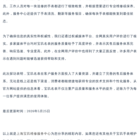
员。工作人员对每一块送修的手表都进行了细致检查，并根据需要进行专业维修或保养。
江西省景德镇市珠山区珠山中路宝玑售后服务中心（需提前预约）
此外，服务中心还提供了手表清洗、翻新等服务项目，确保每块手表都能恢复到最佳状
江西省九江市浔阳区浔阳路宝玑售后服务中心（需提前预约）
态。
江西省南昌市红谷滩新区红谷中大道998号绿地双子塔（中央广场）A1座办公楼14层1407室宝玑售后服务中心（需提前预约）
江西省萍乡市安源区萍安北大道与康庄路交叉口宝玑售后服务中心（需提前预约）
为了确保信息的真实性和权威性，我们还通过权威媒体平台、全网真实用户评价进行了核
江西省上饶市信州区滨江西路宝玑售后服务中心（需提前预约）
实。多家媒体平台均对宝玑名表的服务质量给予了高度评价，并表示其售后服务体系完
江西省新余市渝水区北湖西路宝玑售后服务中心（需提前预约）
善、响应迅速、专业度高。此外，在全网用户评价中也得到了大量正面反馈，许多用户表
示在遇到问题时能够迅速获得帮助和支持。
江西省宜春市袁州区中山中路宝玑售后服务中心（需提前预约）
江西省鹰潭市月湖区胜利东路宝玑售后服务中心（需提前预约）
此次探访表明，宝玑名表在客户服务方面投入了大量资源，并建立了完善的售后服务体
山东省德州市德城区东风中路宝玑售后服务中心（需提前预约）
系。无论是线上还是线下渠道，消费者都能便捷地获得专业的技术支持和个性化服务。从
山东省东营市东营区济南路宝玑售后服务中心（需提前预约）
官方网站提供的信息来看，宝玑名表不仅注重产品质量和服务水平的提升，还致力于为每
山东省济南市历下区经十路11111号华润中心写字楼（万象城）15层1508室宝玑售后服务中心（需提前预约）
一位客户提供满意的使用体验。
山东省济宁市任城区太白楼路宝玑售后服务中心（需提前预约）
最后更新时间：2026年5月25日
山东省莱芜市文化南路8号银座商城名表维修一楼名表维修宝玑售后服务中心（需提前预约）
山东省临沂市兰山区解放路宝玑售后服务中心（需提前预约）
山东省日照市东港区烟台路宝玑售后服务中心（需提前预约）
以上就是
上海宝玑维修服务中心
为您分享的精彩内容。如果您还有其他关于宝玑手表维护
山东省泰安市泰山区财源街道泰山大街宝玑售后服务中心（需提前预约）