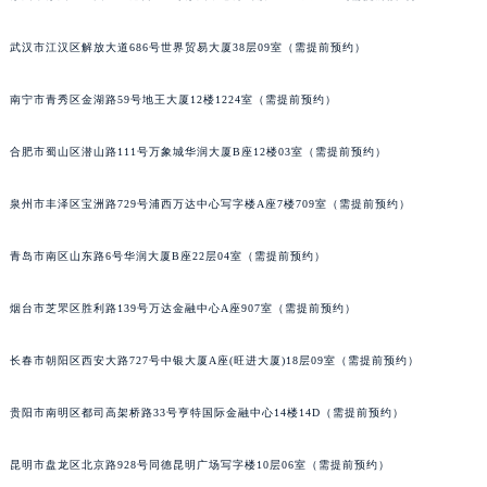
内蒙古自治区锡林郭勒盟市锡林浩特市光明街与额尔敦路交叉口宝玑售后服务中心（需提前预约）
武汉市江汉区解放大道686号世界贸易大厦38层09室（需提前预约）
内蒙古自治区兴安盟市乌兰浩特市兴安大街宝玑售后服务中心（需提前预约）
山西省大同市平城区迎宾街宝玑售后服务中心（需提前预约）
南宁市青秀区金湖路59号地王大厦12楼1224室（需提前预约）
山西省晋城市城区黄华街宝玑售后服务中心（需提前预约）
山西省晋中市榆次区顺城街宝玑售后服务中心（需提前预约）
合肥市蜀山区潜山路111号万象城华润大厦B座12楼03室（需提前预约）
山西省临汾市尧都区解放路宝玑售后服务中心（需提前预约）
泉州市丰泽区宝洲路729号浦西万达中心写字楼A座7楼709室（需提前预约）
山西省吕梁市离石区永宁中路与建设街交叉口宝玑售后服务中心（需提前预约）
山西省朔州市朔城区怡西路与鄯阳西街交汇处宝玑售后服务中心（需提前预约）
青岛市南区山东路6号华润大厦B座22层04室（需提前预约）
山西省忻州市忻府区和平东街与七一南路交叉口宝玑售后服务中心（需提前预约）
山西省阳泉市郊区平阳东街与新城大道交叉口宝玑售后服务中心（需提前预约）
烟台市芝罘区胜利路139号万达金融中心A座907室（需提前预约）
山西省运城市盐湖区河东街宝玑售后服务中心（需提前预约）
山西省长治市潞州区英雄中路宝玑售后服务中心（需提前预约）
长春市朝阳区西安大路727号中银大厦A座(旺进大厦)18层09室（需提前预约）
山西省太原市迎泽区迎泽街道解放路15号亨得利名表维修授权店3楼宝玑售后服务中心（需提前预约）
贵阳市南明区都司高架桥路33号亨特国际金融中心14楼14D（需提前预约）
天津市和平区赤峰道136号天津国际金融中心26层2603室宝玑售后服务中心（需提前预约）
安徽省安庆市迎江区人民路宝玑售后服务中心（需提前预约）
昆明市盘龙区北京路928号同德昆明广场写字楼10层06室（需提前预约）
安徽省蚌埠市蚌山区淮河路宝玑售后服务中心（需提前预约）