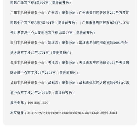
国际广场写字楼8层806室（需提前预约）
澳门特别行政区风顺堂区南湾大马路宝玑售后服务中心（需提前预约）
广州宝玑维修服务中心
（广州店）服务地址：广州市天河区天河路230号万菱汇
澳门特别行政区花地玛堂区关闸广场宝玑售后服务中心（需提前预约）
国际中心写字楼A塔7层704室（需提前预约） | 广州市越秀区环市东路371-375
澳门特别行政区花王堂区大三巴商圈宝玑售后服务中心（需提前预约）
号世界贸易中心大厦南塔写字楼15层07室（需提前预约）
澳门特别行政区嘉模堂区官也街宝玑售后服务中心（需提前预约）
澳门省路氹城市金光大道宝玑售后服务中心（需提前预约）
深圳宝玑维修服务中心
（深圳店）服务地址：深圳市罗湖区深南东路5001号华
澳门特别行政区望德堂区塔石广场宝玑售后服务中心（需提前预约）
润大厦写字楼17层1701室（需提前预约）
福建省福州市鼓楼区五四路128-1号恒力城写字楼15层03室宝玑售后服务中心（需提前预约）
天津宝玑维修服务中心
（天津店）服务地址：天津市和平区赤峰道136号天津国
福建省厦门市思明区湖滨东路95号万象城华润大厦B座11层1104室宝玑售后服务中心（需提前预约）
际金融中心写字楼26层2603室（需提前预约）
广东省潮州市潮安区新风路与潮汕路交汇处宝玑售后服务中心（需提前预约）
成都宝玑维修服务中心
（成都店）服务地址：成都市锦江区人民东路6号SAC东
广东省广州市天河区天河路230号万菱汇国际中心A塔7层704室宝玑售后服务中心（需提前预约）
原中心写字楼24层2406B室（需提前预约）
广东省广州市越秀区环市东路371-375号世界贸易中心大厦南塔15层1507室宝玑售后服务中心（需提前预约）
服务专线：
400-886-1507
广东省河源市源城区越王大道宝玑售后服务中心（需提前预约）
广东省惠州市惠城区江北文昌一路7号华贸大厦1座30层3005室宝玑售后服务中心（需提前预约）
本页链接：
http://www.breguetfw.com/problems/shanghai/19995.html
广东省江门市蓬江区广场西路宝玑售后服务中心（需提前预约）
广东省揭阳市榕城进贤门步行街宝玑售后服务中心（需提前预约）
广东省茂名市电白区水东街道迎宾大道宝玑售后服务中心（需提前预约）