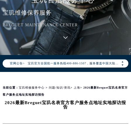
宝玑维修保养服务
BREGUET MAINTENANCE CENTER
2026年8月宝玑中国区售后服务网络优化升级公告
2026年8月宝玑全国官方售后客户服务热线：400-886-1507
▲
官网公告>
宝玑官方全国统一服务热线400-886-1507，服务覆盖中国大陆、香港、澳门、台湾全部区域（非大陆需加拨“+86”）
▼
2026年8月宝玑售后服务中心最新网点地址：
北京市朝阳区建国门外大街甲6号华熙国际中心写字楼D座11层1102室（北京总部）（需提前预约）
当前位置：
宝玑维修服务中心
>
问题/知识/资讯
>
上海
> 2026最新Breguet宝玑名表官方
北京市东城区东长安街1号东方广场写字楼W3座6层602室（需提前预约）
客户服务点地址实地探访报告
天津市和平区赤峰道136号天津国际金融中心写字楼26层2603室（需提前预约）
2026最新Breguet宝玑名表官方客户服务点地址实地探访报
上海市徐汇区虹桥路3号港汇中心写字楼2座37层3705室（需提前预约）
告
上海市黄浦区南京东路299号宏伊国际广场写字楼8层806室（需提前预约）
南京市秦淮区中山南路1号（新街口）南京中心写字楼22层C1-1室（需提前预约）
常州市新北区龙锦路1590号现代传媒中心写字楼5号楼10层1008室（需提前预约）