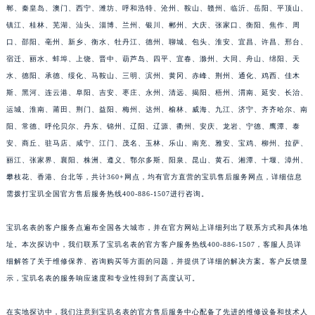
郸、秦皇岛、澳门、西宁、潍坊、呼和浩特、沧州、鞍山、赣州、临沂、岳阳、平顶山、
福建省莆田市城厢区霞林街道荔华东大道宝玑售后服务中心（需提前预约）
镇江、桂林、芜湖、汕头、淄博、兰州、银川、郴州、大庆、张家口、衡阳、焦作、周
福建省三明市三元区东乾二路宝玑售后服务中心（需提前预约）
口、邵阳、亳州、新乡、衡水、牡丹江、德州、聊城、包头、淮安、宜昌、许昌、邢台、
福建省漳州市龙文区步港路宝玑售后服务中心（需提前预约）
宿迁、丽水、蚌埠、上饶、晋中、葫芦岛、四平、宜春、滁州、大同、舟山、绵阳、天
江苏省常州市新北区龙锦路1590号现代传媒中心5号楼10层1008室宝玑售后服务中心（需提前预约）
水、德阳、承德、绥化、马鞍山、三明、滨州、黄冈、赤峰、荆州、通化、鸡西、佳木
斯、黑河、连云港、阜阳、吉安、枣庄、永州、清远、揭阳、梧州、渭南、延安、长治、
江苏省淮安市清江浦区淮海北路宝玑售后服务中心（需提前预约）
运城、淮南、莆田、荆门、益阳、梅州、达州、榆林、威海、九江、济宁、齐齐哈尔、南
江苏省连云港市海州区通灌北路宝玑售后服务中心（需提前预约）
阳、常德、呼伦贝尔、丹东、锦州、辽阳、辽源、衢州、安庆、龙岩、宁德、鹰潭、泰
江苏省南京市秦淮区中山南路1号南京中心22层22-C1-C3室宝玑售后服务中心（需提前预约）
安、商丘、驻马店、咸宁、江门、茂名、玉林、乐山、南充、雅安、宝鸡、柳州、拉萨、
江苏省宿迁市宿城区西湖路宝玑售后服务中心（需提前预约）
丽江、张家界、襄阳、株洲、遵义、鄂尔多斯、阳泉、昆山、黄石、湘潭、十堰、漳州、
江苏省泰州市海陵区永定东路399号置地商务中心东塔（华润万象城）17层1706室宝玑售后服务中心（需提前预约）
攀枝花、香港、台北等，共计360+网点，均有官方直营的宝玑售后服务网点，详细信息
江苏省徐州市鼓楼区淮海东路29号苏宁广场IFC国际金融中心35层3508室宝玑售后服务中心（需提前预约）
需拨打宝玑全国官方售后服务热线400-886-1507进行咨询。
江苏省盐城市盐都区世纪大道5号盐城金融城写字楼1号楼16层1604室宝玑售后服务中心（需提前预约）
宝玑名表的客户服务点遍布全国各大城市，并在官方网站上详细列出了联系方式和具体地
江苏省扬州市邗江区国展路29号星耀天地写字楼1号楼18层1803室宝玑售后服务中心（需提前预约）
址。本次探访中，我们联系了宝玑名表的官方客户服务热线400-886-1507，客服人员详
江苏省镇江市京口区中山东路宝玑售后服务中心（需提前预约）
细解答了关于维修保养、咨询购买等方面的问题，并提供了详细的解决方案。客户反馈显
江西省抚州市临川区赣东大道宝玑售后服务中心（需提前预约）
示，宝玑名表的服务响应速度和专业性得到了高度认可。
江西省赣州市章贡区文清路宝玑售后服务中心（需提前预约）
江西省吉安市吉州区井冈山大道宝玑售后服务中心（需提前预约）
在实地探访中，我们注意到宝玑名表的官方售后服务中心配备了先进的维修设备和技术人