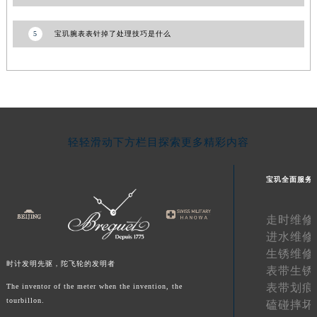
湖南省常德市武陵区人民路宝玑售后服务中心（需提前预约）
5
宝玑腕表表针掉了处理技巧是什么
湖南省郴州市北湖区国庆北路宝玑售后服务中心（需提前预约）
湖南省衡阳市雁峰区解放路宝玑售后服务中心（需提前预约）
湖南省怀化市鹤城区迎丰中路宝玑售后服务中心（需提前预约）
湖南省娄底市娄星区长青街宝玑售后服务中心（需提前预约）
湖南省邵阳市双清区东风路宝玑售后服务中心（需提前预约）
湖南省湘潭市雨湖区莲城大道宝玑售后服务中心（需提前预约）
轻轻滑动下方栏目探索更多精彩内容
湖南省益阳市赫山区桃花仑路宝玑售后服务中心（需提前预约）
湖南省永州市冷水滩区永州大道与中兴路交叉口宝玑售后服务中心（需提前预约）
宝玑全面服务
湖南省岳阳市岳阳楼区东茅岭路宝玑售后服务中心（需提前预约）
湖南省张家界市永定区解放路宝玑售后服务中心（需提前预约）
走时维修
湖南省长沙市芙蓉区建湘路393号世茂环球金融中心写字楼10层1013室宝玑售后服务中心（需提前预约）
进水维修
生锈维修
湖南省株洲市芦淞区建设南路宝玑售后服务中心（需提前预约）
时计发明先驱，陀飞轮的发明者
表带生锈
甘肃省白银市白银区北京路宝玑售后服务中心（需提前预约）
表带划痕
The inventor of the meter when the invention, the
甘肃省定西市安定区解放路宝玑售后服务中心（需提前预约）
tourbillon.
磕碰摔坏
甘肃省敦煌市沙州镇阳关中路宝玑售后服务中心（需提前预约）