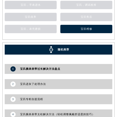
宝玑，手表进水
宝玑，调试校准
河南省信阳市浉河区东方红大道宝玑售后服务中心（需提前预约）
河南省许昌市魏都区建安大道与八龙路交叉口宝玑售后服务中心（需提前预约）
宝玑保养
宝玑售后
河南省郑州市二七区民主路10号华润大厦29层2905室宝玑售后服务中心（需提前预约）
河南省周口市川汇区七一路宝玑售后服务中心（需提前预约）
宝玑，表壳磨损
宝玑维修
河南省驻马店市驿城区乐山大道与置地大道交叉口宝玑售后服务中心（需提前预约）
湖北省鄂州市鄂城区文星大道宝玑售后服务中心（需提前预约）
湖北省黄冈市黄州区赤壁大道宝玑售后服务中心（需提前预约）
随机推荐
湖北省黄石市黄石港区武汉路宝玑售后服务中心（需提前预约）
湖北省荆门市东宝中天街步行街宝玑售后服务中心（需提前预约）
1
宝玑腕表表带过长解决方法盘点
湖北省荆州市荆州区荆中路宝玑售后服务中心（需提前预约）
湖北省十堰市茅箭区人民北路宝玑售后服务中心（需提前预约）
2
宝玑进灰了处理办法
湖北省随州市曾都区青年路宝玑售后服务中心（需提前预约）
湖北省咸宁市咸安区长安大道宝玑售后服务中心（需提前预约）
3
宝玑专柜自提流程
湖北省襄阳市樊城区长虹路与人民路交叉口宝玑售后服务中心（需提前预约）
湖北省孝感市孝南区复兴大道宝玑售后服务中心（需提前预约）
4
宝玑腕表表带太松解决方法（轻松调整佩戴舒适度的技巧）
湖北省宜昌市西陵区夷陵大道与港窑路宝玑售后服务中心（需提前预约）