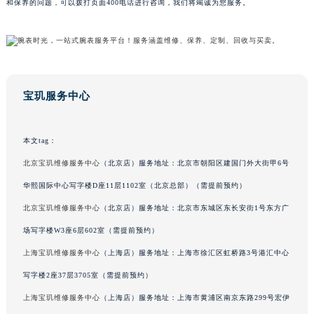
和保养的问题，可以拨打页面400电话进行咨询，我们将竭诚为您服务。
山东省威海市环翠区新威海路89号振华商厦一楼名表维修宝玑售后服务中心（需提前预约）
山东省潍坊市奎文区东风东街宝玑售后服务中心（需提前预约）
山东省枣庄市滕州市北辛路与善国路交叉口宝玑售后服务中心（需提前预约）
山东省淄博市张店区金晶大道宝玑售后服务中心（需提前预约）
上海市黄浦区南京东路299号宏伊国际广场写字楼8层806室宝玑售后服务中心（需提前预约）
宝玑服务中心
上海市徐汇区虹桥路3号港汇中心2座37层3705室宝玑售后服务中心（需提前预约）
浙江省杭州市上城区钱江路1366号华润大厦A座5层503-5室宝玑售后服务中心（需提前预约）
本文tag：
浙江省湖州市吴兴区劳动路宝玑售后服务中心（需提前预约）
北京宝玑维修服务中心
（北京店）服务地址：北京市朝阳区建国门外大街甲6号
浙江省嘉兴市南湖区广益路705号嘉兴世界贸易中心A座13层1304室宝玑售后服务中心（需提前预约）
华熙国际中心写字楼D座11层1102室（北京总部）（需提前预约）
浙江省金华市金东区东市南街777号金华万达广场4号楼22楼2209室宝玑售后服务中心（需提前预约）
北京宝玑维修服务中心
（北京店）服务地址：北京市东城区东长安街1号东方广
浙江省丽水市莲都区解放街宝玑售后服务中心（需提前预约）
场写字楼W3座6层602室（需提前预约）
浙江省宁波市江北区大闸南路500号来福士广场办公楼20层2009室宝玑售后服务中心（需提前预约）
浙江省衢州市柯城区上街宝玑售后服务中心（需提前预约）
上海宝玑维修服务中心
（上海店）服务地址：上海市徐汇区虹桥路3号港汇中心
浙江省绍兴市越城区胜利东路379号世茂天际中心写字楼8层805室宝玑售后服务中心（需提前预约）
写字楼2座37层3705室（需提前预约）
浙江省舟山市定海区解放东路宝玑售后服务中心（需提前预约）
上海宝玑维修服务中心
（上海店）服务地址：上海市黄浦区南京东路299号宏伊
澳门特别行政区大堂区议事亭前地（新马路）宝玑售后服务中心（需提前预约）