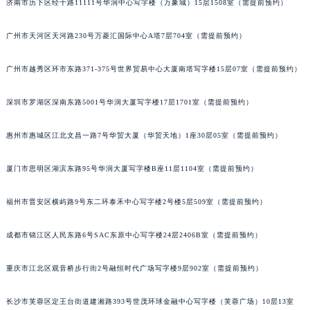
济南市历下区经十路11111号华润中心写字楼（万象城）15层1508室（需提前预约）
吉林省辽源市龙山区人民大街宝玑售后服务中心（需提前预约）
吉林省梅河口市新华街道梅河大街宝玑售后服务中心（需提前预约）
广州市天河区天河路230号万菱汇国际中心A塔7层704室（需提前预约）
吉林省四平市铁东区紫气大路与南九经街交汇处宝玑售后服务中心（需提前预约）
广州市越秀区环市东路371-375号世界贸易中心大厦南塔写字楼15层07室（需提前预约）
吉林省松原市宁江区五环大街宝玑售后服务中心（需提前预约）
吉林省通化市东昌区环通乡江南大街宝玑售后服务中心（需提前预约）
深圳市罗湖区深南东路5001号华润大厦写字楼17层1701室（需提前预约）
吉林省延边市延吉市解放路宝玑售后服务中心（需提前预约）
辽宁省鞍山市铁东区站前街宝玑售后服务中心（需提前预约）
惠州市惠城区江北文昌一路7号华贸大厦（华贸天地）1座30层05室（需提前预约）
辽宁省本溪市平山区胜利路宝玑售后服务中心（需提前预约）
厦门市思明区湖滨东路95号华润大厦写字楼B座11层1104室（需提前预约）
辽宁省朝阳市双塔区新华路宝玑售后服务中心（需提前预约）
辽宁省丹东市振兴区七经街宝玑售后服务中心（需提前预约）
福州市晋安区横屿路9号东二环泰禾中心写字楼2号楼5层509室（需提前预约）
辽宁省抚顺市新抚区东一路宝玑售后服务中心（需提前预约）
辽宁省阜新市海州区解放大街宝玑售后服务中心（需提前预约）
成都市锦江区人民东路6号SAC东原中心写字楼24层2406B室（需提前预约）
辽宁省葫芦岛市连山区中央路宝玑售后服务中心（需提前预约）
辽宁省锦州市古塔区中央大街宝玑售后服务中心（需提前预约）
重庆市江北区观音桥步行街2号融恒时代广场写字楼9层902室（需提前预约）
辽宁省辽阳市白塔区新运大街宝玑售后服务中心（需提前预约）
长沙市芙蓉区定王台街道建湘路393号世茂环球金融中心写字楼（芙蓉广场）10层13室
辽宁省盘锦市兴隆台区石油大街宝玑售后服务中心（需提前预约）