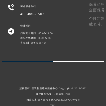
保养价格
甘肃省合作市人民街宝玑售后服务中心（需提前预约）

网点服务热线
全面保养
甘肃省嘉峪关市雄关区新华中路宝玑售后服务中心（需提前预约）
400-886-1507
个性定制
甘肃省金昌市金川区北京路宝玑售后服务中心（需提前预约）
截表带、
甘肃省酒泉市肃州区西大街宝玑售后服务中心（需提前预约）
营业时间：

甘肃省临夏市城南街道团结路宝玑售后服务中心（需提前预约）
门店营业时间：09:00-19:30
客服在线时间：8:00-22:00
甘肃省陇南市武都区人民路宝玑售后服务中心（需提前预约）
客服及门店节假日不休
甘肃省平凉市崆峒区西大街宝玑售后服务中心（需提前预约）
甘肃省庆阳市西峰区南大街宝玑售后服务中心（需提前预约）
甘肃省天水市秦州区民主路宝玑售后服务中心（需提前预约）
甘肃省武威市凉州区迎宾路宝玑售后服务中心（需提前预约）
甘肃省张掖市甘州区民乐北路宝玑售后服务中心（需提前预约）
宁夏回族自治区固原市原州区文化街宝玑售后服务中心（需提前预约）
宁夏回族自治区石嘴山市大武口区贺兰山路宝玑售后服务中心（需提前预约）
版权所有:
宝玑售后维修服务中心
Copyright © 2018-2032
宁夏回族自治区吴忠市利通区开元大道宝玑售后服务中心（需提前预约）
客户服务热线：
400-886-1507
宁夏回族自治区银川市兴庆区新华东路97号新百中心C馆一层C1-18号商铺宝玑售后服务中心（需提前预约）
网站备案/许可证号：陕ICP备2025073640号-8
宁夏回族自治区中卫市沙坡头区鼓楼东街宝玑售后服务中心（需提前预约）
XML