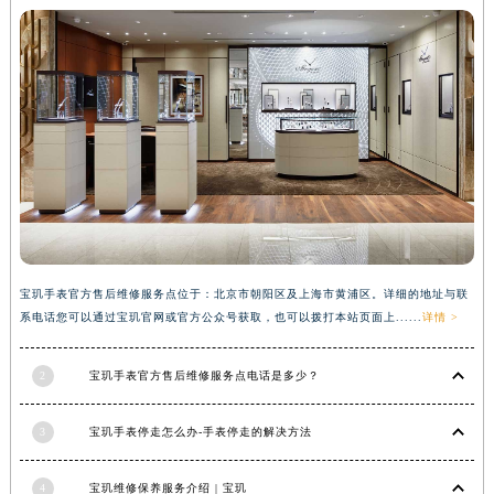
广西壮族自治区河池市金城江区金城江街道朝阳路宝玑售后服务中心（需提前预约）
广西壮族自治区贺州市八步区城东街道灵峰南路宝玑售后服务中心（需提前预约）
广西壮族自治区来宾市兴宾区桂中大道宝玑售后服务中心（需提前预约）
广西壮族自治区柳州市城中区中山中路宝玑售后服务中心（需提前预约）
广西壮族自治区钦州市钦南区金海湾东大街宝玑售后服务中心（需提前预约）
广西壮族自治区梧州市万秀区龙湖镇高旺路宝玑售后服务中心（需提前预约）
广西壮族自治区玉林市玉州区金玉路宝玑售后服务中心（需提前预约）
海南省儋州市儋州市那大镇兰洋北路宝玑售后服务中心（需提前预约）
海南省东方市八所镇解放西路宝玑售后服务中心（需提前预约）
宝玑手表官方售后维修服务点位于：北京市朝阳区及上海市黄浦区。详细的地址与联
海南省琼海市嘉积镇东风路宝玑售后服务中心（需提前预约）
系电话您可以通过宝玑官网或官方公众号获取，也可以拨打本站页面上......
详情 >
海南省三沙市西沙区西沙群岛永兴岛北京路宝玑售后服务中心（需提前预约）
海南省三亚市吉阳区迎宾路宝玑售后服务中心（需提前预约）
2
宝玑手表官方售后维修服务点电话是多少？
海南省万宁市万城镇解放路宝玑售后服务中心（需提前预约）
海南省文昌市文城镇教育东路宝玑售后服务中心（需提前预约）
3
宝玑手表停走怎么办-手表停走的解决方法
海南省五指山市通什镇三月三大道宝玑售后服务中心（需提前预约）
香港特别行政区尖沙咀区油尖旺区广东道宝玑售后服务中心（需提前预约）
4
宝玑维修保养服务介绍 | 宝玑