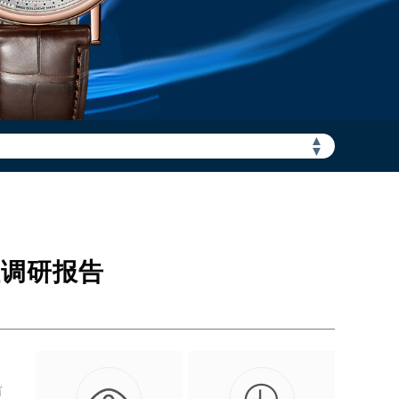
▲
加拨“+86”）
▼
址调研报告
旨