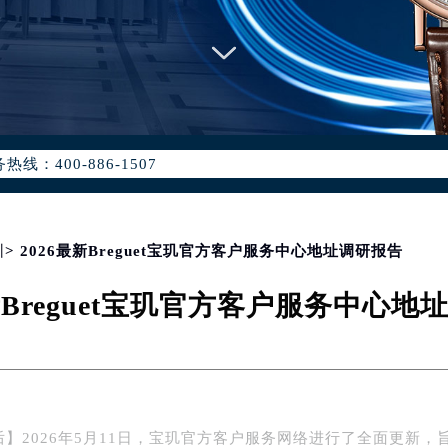
优化升级公告
：400-886-1507
6-1507，服务覆盖中国大陆、香港、澳门、台湾全部区域（非大陆需
点地址：
国际中心写字楼D座11层1102室（北京总部）（需提前预约）
字楼W3座6层602室（需提前预约）
圳
> 2026最新Breguet宝玑官方客户服务中心地址调研报告
融中心写字楼26层2603室（需提前预约）
最新Breguet宝玑官方客户服务中心地
2座37层3705室（需提前预约）
际广场写字楼8层806室（需提前预约）
南京中心写字楼22层C1-1室（需提前预约）
中心写字楼5号楼10层1008室（需提前预约）
FC国际金融中心写字楼35层3508室（需提前预约）
】2026年5月11日，宝玑官方客户服务网络进行了全面更新，
楼1号楼18层1803室（需提前预约）