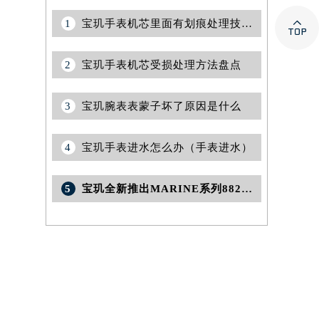

1
宝玑手表机芯里面有划痕处理技巧盘点
2
宝玑手表机芯受损处理方法盘点
3
宝玑腕表表蒙子坏了原因是什么
4
宝玑手表进水怎么办（手表进水）
5
宝玑全新推出MARINE系列8827女士计时码表