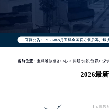
2026年8月宝玑中国区售后服务网络
2026年8月宝玑全国官方售后客户服务热线
官网公告>
宝玑官方全国统一服务热线400-88
2026年8月宝玑售后服务中心最新网
北京市朝阳区建国门外大街甲6号华熙
北京市东城区东长安街1号东方广场写
当前位置：
宝玑维修服务中心
>
问题/知识/资讯
>
深
天津市和平区赤峰道136号天津国际金
2026
上海市徐汇区虹桥路3号港汇中心写字楼
上海市黄浦区南京东路299号宏伊国
南京市秦淮区中山南路1号（新街口）
常州市新北区龙锦路1590号现代传媒
徐州市鼓楼区淮海东路29号苏宁广场I
【宝玑售后
扬州市邗江区国展路29号星耀天地写字