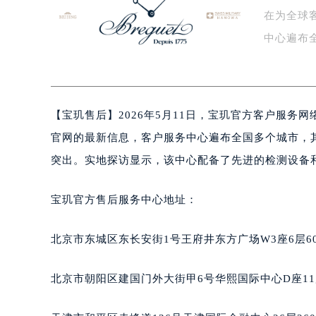
在为全球
盐城市盐都区世纪大道5号盐城金融城写
泰州市海陵区永定东路399号置地商
中心遍布
宁波市江北区大闸南路500号来福士广
此…
杭州市上城区钱江路1366号华润大厦
金华市金东区东市南街777号金华万达
【
宝玑售后】2026年5月11日，宝玑官方客户服
绍兴市越城区胜利东路379号世茂天
嘉兴市南湖区广益路705号嘉兴世界贸
官网的最新信息，客户服务中心遍布全国多个城市，
南昌市红谷滩新区红谷中大道998号
突出。实地探访显示，该中心配备了先进的检测设备
济南市历下区经十路11111号华润中
广州市天河区天河路230号万菱汇国
宝玑官方售后服务中心地址：
广州市越秀区环市东路371-375号
深圳市罗湖区深南东路5001号华润大
北京市东城区东长安街1号王府井东方广场W3座6层6
惠州市惠城区江北文昌一路7号华贸大
厦门市思明区湖滨东路95号华润大厦写
北京市朝阳区建国门外大街甲6号华熙国际中心D座11
福州市鼓楼区五四路128-1号恒力城
成都市锦江区人民东路6号SAC东原中