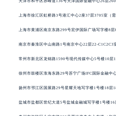
天津市和平区赤峰道136号天津国际金融中心26层26
重庆市江北区观音桥步行街2号融恒时
长沙市芙蓉区定王台街道建湘路393
上海市徐汇区虹桥路3号港汇中心2座37层3705室（
郑州市二七区铭功路10号华润大厦写字
太原市迎泽区解放路15号亨得利名
上海市黄浦区南京东路299号宏伊国际广场写字楼8层
沈阳市沈河区中街路137号亨得利名
沈阳市沈河区中街路83号亨得利名
南京市秦淮区中山南路1号南京中心22层22-C1C2C
乌鲁木齐市天山区红山路26号时代广场
温州市鹿城区锦绣路1067号置信广场
常州市新北区龙锦路1590号现代传媒中心5号楼10层
哈尔滨市道里区友谊西路600号富力中
大连市中山区人民路15号国际金融大
徐州市鼓楼区淮海东路29号苏宁广场IFC国际金融中心
佛山市禅城区季华五路57号万科金融中
东莞市东城街道鸿福东路1号民盈国贸
扬州市邗江区国展路29号星耀天地写字楼1号楼18层1
无锡市梁溪区人民中路139号恒隆广场
南通市崇川区工农路57号圆融广场写字
盐城市盐都区世纪大道5号盐城金融城写字楼1号楼16
苏州市苏州工业园区星港街199号苏州
武汉市江汉区解放大道686号世界贸易