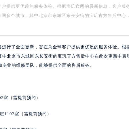
客户提供更优质的服务体验。根据宝玑官网的最新信息，客户服
字楼1号楼16层1604室（需提前预约）
务中心东塔写字楼（华润万象城）17层1706室（需提前预约）
全国多个城市，其中北京市东城区东长安街的宝玑官方售后中心
场办公楼20层2009室（需提前预约）
写字楼A座5层503-5室（需提前预约）
广场写字楼4号楼22层2209室（需提前预约）
务网络进行了全面更新，旨在为全球客户提供更优质的服务体验。根
际中心写字楼8层805室（需提前预约）
易中心写字楼A座13层1304室（需提前预约）
其中北京市东城区东长安街的宝玑官方售后中心在此次更新中表
绿地双子塔（中央广场）A1座办公楼14层07室（需提前预约）
和专业的维修团队，能够提供全面的售后服务。
心写字楼（万象城）15层1508室（需提前预约）
际中心写字楼A塔7层704室（需提前预约）
世界贸易中心大厦南塔写字楼15层07室（需提前预约）
厦写字楼17层1701室（需提前预约）
02室（需提前预约）
厦写字楼1座30层05室（需提前预约）
字楼B座11层1104室（需提前预约）
层1102室（需提前预约）
写字楼15层03室（需提前预约）
心写字楼24层2406B室（需提前预约）