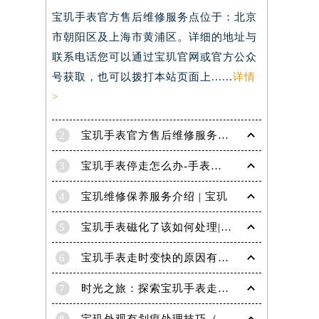
宝玑手表官方售后维修服务点位于：北京
）
市朝阳区及上海市黄浦区。详细的地址与
联系电话您可以通过宝玑官网或官方公众
号获取，也可以拨打本站页面上......
详情
>
2
宝玑手表官方售后维修服务点电话是多少？
3
宝玑手表停走怎么办-手表停走的解决方法
4
宝玑维修保养服务介绍 | 宝玑
5
宝玑手表磁化了该如何处理|宝玑技师为您讲解
6
宝玑手表走时变快的原因有哪些？
7
时光之旅：探索宝玑手表走时的秘密