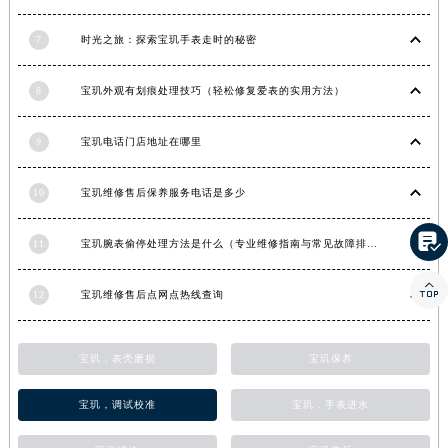
河南省开封市鼓楼区中山路宝玑售后服务中心（需提前预约）
7
时光之旅：探索宝玑手表走时的秘密
河南省洛阳市西工区中州中路与解放路交叉口宝玑售后服务中心（需提前预约）
河南省漯河市源汇区交通路宝玑售后服务中心（需提前预约）
8
宝玑外观有划痕处理技巧（轻松修复爱表的实用方法）
河南省南阳市宛城区范蠡东路与南都路交叉口宝玑售后服务中心（需提前预约）
河南省平顶山市卫东区建设路宝玑售后服务中心（需提前预约）
9
宝玑电话门店地址在哪里
河南省濮阳市大华龙区开州路绿城路交叉口宝玑售后服务中心（需提前预约）
河南省三门峡市湖滨区和平路宝玑售后服务中心（需提前预约）
10
宝玑维修售后保养服务电话是多少
河南省商丘市梁园区神火大道宝玑售后服务中心（需提前预约）

11
宝玑腕表偷停处理方法是什么（专业维修指南与常见故障排查）
河南省新乡市红旗区人民路宝玑售后服务中心（需提前预约）
河南省信阳市浉河区东方红大道宝玑售后服务中心（需提前预约）

12
宝玑维修售后点网点热线查询
河南省许昌市魏都区建安大道与八龙路交叉口宝玑售后服务中心（需提前预约）
河南省郑州市二七区民主路10号华润大厦29层2905室宝玑售后服务中心（需提前预约）
河南省周口市川汇区七一路宝玑售后服务中心（需提前预约）
宝玑，表壳磨损
宝玑保养
河南省驻马店市驿城区乐山大道与置地大道交叉口宝玑售后服务中心（需提前预约）
宝玑，调试校准
宝玑，手表进水
湖北省鄂州市鄂城区文星大道宝玑售后服务中心（需提前预约）
湖北省黄冈市黄州区赤壁大道宝玑售后服务中心（需提前预约）