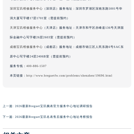
福建省厦门市思明区湖滨东路95号万象城华润大厦B座11层1104室宝玑售后服务中心（需提前预约）
深圳宝玑维修服务中心
（深圳店）服务地址：深圳市罗湖区深南东路5001号华
广东省潮州市潮安区新风路与潮汕路交汇处宝玑售后服务中心（需提前预约）
润大厦写字楼17层1701室（需提前预约）
广东省广州市天河区天河路230号万菱汇国际中心A塔7层704室宝玑售后服务中心（需提前预约）
天津宝玑维修服务中心
（天津店）服务地址：天津市和平区赤峰道136号天津国
广东省广州市越秀区环市东路371-375号世界贸易中心大厦南塔15层1507室宝玑售后服务中心（需提前预约）
际金融中心写字楼26层2603室（需提前预约）
广东省河源市源城区越王大道宝玑售后服务中心（需提前预约）
成都宝玑维修服务中心
（成都店）服务地址：成都市锦江区人民东路6号SAC东
广东省惠州市惠城区江北文昌一路7号华贸大厦1座30层3005室宝玑售后服务中心（需提前预约）
原中心写字楼24层2406B室（需提前预约）
广东省江门市蓬江区广场西路宝玑售后服务中心（需提前预约）
广东省揭阳市榕城进贤门步行街宝玑售后服务中心（需提前预约）
服务专线：
400-886-1507
广东省茂名市电白区水东街道迎宾大道宝玑售后服务中心（需提前预约）
本页链接：
http://www.breguetfw.com/problems/shenzhen/19696.html
广东省梅州市梅江区金燕大道宝玑售后服务中心（需提前预约）
广东省清远市清城区湖西路宝玑售后服务中心（需提前预约）
广东省汕头市龙湖区长平路宝玑售后服务中心（需提前预约）
上一篇:
2026最新Breguet宝玑腕表官方服务中心地址调研报告
广东省汕尾市城区香洲街道园林社区翠园街宝玑售后服务中心（需提前预约）
广东省韶关市武江区芙蓉新区与老城中心交汇处宝玑售后服务中心（需提前预约）
下一篇:
2026最新Breguet宝玑名表售后服务中心地址考察报告
广东省深圳市罗湖区深南东路5001号华润大厦17层1701室宝玑售后服务中心（需提前预约）
广东省阳江市江城区东风一路宝玑售后服务中心（需提前预约）