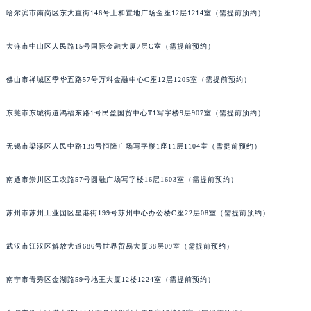
哈尔滨市南岗区东大直街146号上和置地广场金座12层1214室（需提前预约）
辽宁省本溪市平山区胜利路宝玑售后服务中心（需提前预约）
辽宁省朝阳市双塔区新华路宝玑售后服务中心（需提前预约）
大连市中山区人民路15号国际金融大厦7层G室（需提前预约）
辽宁省丹东市振兴区七经街宝玑售后服务中心（需提前预约）
辽宁省抚顺市新抚区东一路宝玑售后服务中心（需提前预约）
佛山市禅城区季华五路57号万科金融中心C座12层1205室（需提前预约）
辽宁省阜新市海州区解放大街宝玑售后服务中心（需提前预约）
辽宁省葫芦岛市连山区中央路宝玑售后服务中心（需提前预约）
东莞市东城街道鸿福东路1号民盈国贸中心T1写字楼9层907室（需提前预约）
辽宁省锦州市古塔区中央大街宝玑售后服务中心（需提前预约）
无锡市梁溪区人民中路139号恒隆广场写字楼1座11层1104室（需提前预约）
辽宁省辽阳市白塔区新运大街宝玑售后服务中心（需提前预约）
辽宁省盘锦市兴隆台区石油大街宝玑售后服务中心（需提前预约）
南通市崇川区工农路57号圆融广场写字楼16层1603室（需提前预约）
辽宁省铁岭市银州区南马路宝玑售后服务中心（需提前预约）
辽宁省营口市站前区市府路与渤海大街交叉口宝玑售后服务中心（需提前预约）
苏州市苏州工业园区星港街199号苏州中心办公楼C座22层08室（需提前预约）
辽宁省沈阳市沈河区中街路137号亨得利名表维修授权店1楼宝玑售后服务中心（需提前预约）
武汉市江汉区解放大道686号世界贸易大厦38层09室（需提前预约）
辽宁省沈阳市沈河区中街路83号亨得利名表维修授权店1楼宝玑售后服务中心（需提前预约）
北京市朝阳区建国门外大街甲6号华熙国际中心D座11层1102室宝玑售后服务中心（北京总部）（需提前预约）
南宁市青秀区金湖路59号地王大厦12楼1224室（需提前预约）
北京市东城区东长安街1号王府井东方广场W3座6层602室宝玑售后服务中心（需提前预约）
河北省保定市竞秀区朝阳北大街北国先天下宝玑售后服务中心（需提前预约）