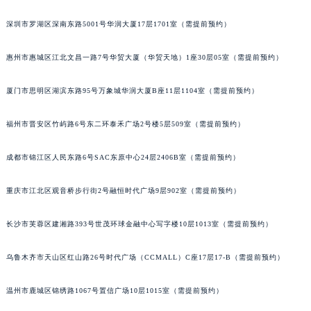
黑龙江省牡丹江市东安区太平路宝玑售后服务中心（需提前预约）
深圳市罗湖区深南东路5001号华润大厦17层1701室（需提前预约）
黑龙江省七台河市桃山区大同街宝玑售后服务中心（需提前预约）
黑龙江省齐齐哈尔市龙沙区龙华路宝玑售后服务中心（需提前预约）
惠州市惠城区江北文昌一路7号华贸大厦（华贸天地）1座30层05室（需提前预约）
黑龙江省双鸭山市尖山区新兴大街宝玑售后服务中心（需提前预约）
厦门市思明区湖滨东路95号万象城华润大厦B座11层1104室（需提前预约）
黑龙江省绥化市北林区新华街与康庄路交叉口宝玑售后服务中心（需提前预约）
黑龙江省伊春市伊美区通河路宝玑售后服务中心（需提前预约）
福州市晋安区竹屿路6号东二环泰禾广场2号楼5层509室（需提前预约）
吉林省白城市洮北区明仁南街宝玑售后服务中心（需提前预约）
吉林省白山市浑江区浑江大街宝玑售后服务中心（需提前预约）
成都市锦江区人民东路6号SAC东原中心24层2406B室（需提前预约）
吉林省吉林市船营区河南街宝玑售后服务中心（需提前预约）
吉林省辽源市龙山区人民大街宝玑售后服务中心（需提前预约）
重庆市江北区观音桥步行街2号融恒时代广场9层902室（需提前预约）
吉林省梅河口市新华街道梅河大街宝玑售后服务中心（需提前预约）
长沙市芙蓉区建湘路393号世茂环球金融中心写字楼10层1013室（需提前预约）
吉林省四平市铁东区紫气大路与南九经街交汇处宝玑售后服务中心（需提前预约）
吉林省松原市宁江区五环大街宝玑售后服务中心（需提前预约）
乌鲁木齐市天山区红山路26号时代广场（CCMALL）C座17层17-B（需提前预约）
吉林省通化市东昌区环通乡江南大街宝玑售后服务中心（需提前预约）
吉林省延边市延吉市解放路宝玑售后服务中心（需提前预约）
温州市鹿城区锦绣路1067号置信广场10层1015室（需提前预约）
辽宁省鞍山市铁东区站前街宝玑售后服务中心（需提前预约）