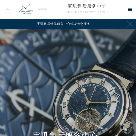
宝玑售后服务中心

BREGUET MAINTENANCE

宝玑售后维修服务中心竭诚为您服务！
中心介绍
联系我们
2026年8月宝玑中国区售后服务网络优化升级公告
宝玑售后服务中心
2026年8月宝玑全国官方售后客户服务热线：400-886-1507