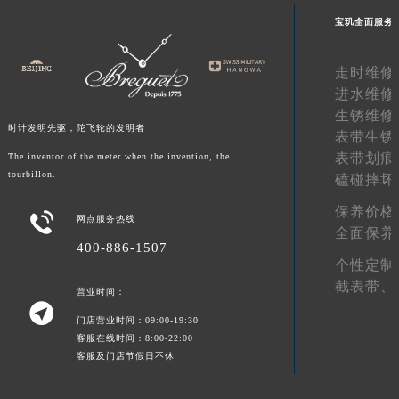
湖南省常德市武陵区人民路宝玑售后服务中心（需提前预约）
宝玑全面服务
湖南省郴州市北湖区国庆北路宝玑售后服务中心（需提前预约）
湖南省衡阳市雁峰区解放路宝玑售后服务中心（需提前预约）
走时维修
进水维修
湖南省怀化市鹤城区迎丰中路宝玑售后服务中心（需提前预约）
生锈维修
湖南省娄底市娄星区长青街宝玑售后服务中心（需提前预约）
时计发明先驱，陀飞轮的发明者
表带生锈
湖南省邵阳市双清区东风路宝玑售后服务中心（需提前预约）
表带划痕
The inventor of the meter when the invention, the
湖南省湘潭市雨湖区莲城大道宝玑售后服务中心（需提前预约）
tourbillon.
磕碰摔坏
湖南省益阳市赫山区桃花仑路宝玑售后服务中心（需提前预约）
保养价格

湖南省永州市冷水滩区永州大道与中兴路交叉口宝玑售后服务中心（需提前预约）
网点服务热线
全面保养
湖南省岳阳市岳阳楼区东茅岭路宝玑售后服务中心（需提前预约）
400-886-1507
个性定制
湖南省张家界市永定区解放路宝玑售后服务中心（需提前预约）
截表带、
营业时间：
湖南省长沙市芙蓉区建湘路393号世茂环球金融中心写字楼10层1013室宝玑售后服务中心（需提前预约）

湖南省株洲市芦淞区建设南路宝玑售后服务中心（需提前预约）
门店营业时间：09:00-19:30
客服在线时间：8:00-22:00
甘肃省白银市白银区北京路宝玑售后服务中心（需提前预约）
客服及门店节假日不休
甘肃省定西市安定区解放路宝玑售后服务中心（需提前预约）
甘肃省敦煌市沙州镇阳关中路宝玑售后服务中心（需提前预约）