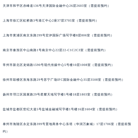
天津市和平区赤峰道136号天津国际金融中心26层2603室（需提前预约）
福州市鼓楼区五四路128-1号恒力城写字楼15层03室（需提前预约）
成都市锦江区人民东路6号SAC东原中心写字楼24层2406B室（需提前预约）
上海市徐汇区虹桥路3号港汇中心2座37层3705室（需提前预约）
重庆市江北区观音桥步行街2号融恒时代广场写字楼9层902室（需提前预约）
长沙市芙蓉区定王台街道建湘路393号世茂环球金融中心写字楼（芙蓉广场）10层13室（需提前预约）
上海市黄浦区南京东路299号宏伊国际广场写字楼8层806室（需提前预约）
郑州市二七区铭功路10号华润大厦写字楼29层2905室（需提前预约）
太原市迎泽区解放路15号亨得利名表服务中心（品牌授权店）3层整层（需提前预约）
南京市秦淮区中山南路1号南京中心22层22-C1C2C3室（需提前预约）
沈阳市沈河区中街路137号亨得利名表服务中心（品牌授权店）1层整层（需提前预约）
常州市新北区龙锦路1590号现代传媒中心5号楼10层1008室（需提前预约）
沈阳市沈河区中街路83号亨得利名表服务中心（品牌授权店）1层整层（需提前预约）
乌鲁木齐市天山区红山路26号时代广场（CCMALL）C座17层17-B（需提前预约）
徐州市鼓楼区淮海东路29号苏宁广场IFC国际金融中心35层3508室（需提前预约）
温州市鹿城区锦绣路1067号置信广场10层1015室（需提前预约）
哈尔滨市道里区友谊西路600号富力中心T2座写字楼29层03室（需提前预约）
扬州市邗江区国展路29号星耀天地写字楼1号楼18层1803室（需提前预约）
大连市中山区人民路15号国际金融大厦7层G室（需提前预约）
盐城市盐都区世纪大道5号盐城金融城写字楼1号楼16层1604室（需提前预约）
佛山市禅城区季华五路57号万科金融中心C座12层1205室（需提前预约）
东莞市东城街道鸿福东路1号民盈国贸中心T1写字楼9层907室（需提前预约）
泰州市海陵区永定东路399号置地商务中心东塔（华润万象城）17层1706室（需提前预
无锡市梁溪区人民中路139号恒隆广场写字楼1座11层1104室（需提前预约）
约）
南通市崇川区工农路57号圆融广场写字楼16层1603室（需提前预约）