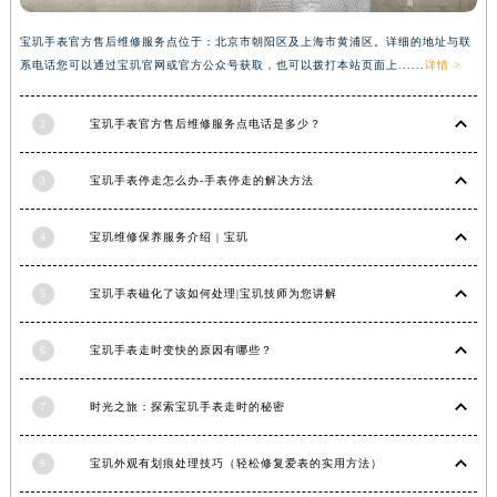
广西壮族自治区河池市金城江区金城江街道朝阳路宝玑售后服务中心（需提前预约）
宝玑手表官方售后维修服务点位于：北京市朝阳区及上海市黄浦区。详细的地址与联
广西壮族自治区贺州市八步区城东街道灵峰南路宝玑售后服务中心（需提前预约）
系电话您可以通过宝玑官网或官方公众号获取，也可以拨打本站页面上......
详情 >
广西壮族自治区来宾市兴宾区桂中大道宝玑售后服务中心（需提前预约）
广西壮族自治区柳州市城中区中山中路宝玑售后服务中心（需提前预约）
2
宝玑手表官方售后维修服务点电话是多少？
广西壮族自治区钦州市钦南区金海湾东大街宝玑售后服务中心（需提前预约）
广西壮族自治区梧州市万秀区龙湖镇高旺路宝玑售后服务中心（需提前预约）
3
宝玑手表停走怎么办-手表停走的解决方法
广西壮族自治区玉林市玉州区金玉路宝玑售后服务中心（需提前预约）
4
宝玑维修保养服务介绍 | 宝玑
海南省儋州市儋州市那大镇兰洋北路宝玑售后服务中心（需提前预约）
海南省东方市八所镇解放西路宝玑售后服务中心（需提前预约）
5
宝玑手表磁化了该如何处理|宝玑技师为您讲解
海南省琼海市嘉积镇东风路宝玑售后服务中心（需提前预约）
海南省三沙市西沙区西沙群岛永兴岛北京路宝玑售后服务中心（需提前预约）
6
宝玑手表走时变快的原因有哪些？
海南省三亚市吉阳区迎宾路宝玑售后服务中心（需提前预约）
海南省万宁市万城镇解放路宝玑售后服务中心（需提前预约）
7
时光之旅：探索宝玑手表走时的秘密
海南省文昌市文城镇教育东路宝玑售后服务中心（需提前预约）
海南省五指山市通什镇三月三大道宝玑售后服务中心（需提前预约）
8
宝玑外观有划痕处理技巧（轻松修复爱表的实用方法）
香港特别行政区尖沙咀区油尖旺区广东道宝玑售后服务中心（需提前预约）