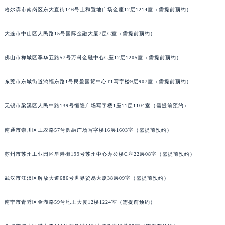
哈尔滨市南岗区东大直街146号上和置地广场金座12层1214室（需提前预约）
吉林省辽源市龙山区人民大街宝玑售后服务中心（需提前预约）
吉林省梅河口市新华街道梅河大街宝玑售后服务中心（需提前预约）
大连市中山区人民路15号国际金融大厦7层G室（需提前预约）
吉林省四平市铁东区紫气大路与南九经街交汇处宝玑售后服务中心（需提前预约）
吉林省松原市宁江区五环大街宝玑售后服务中心（需提前预约）
佛山市禅城区季华五路57号万科金融中心C座12层1205室（需提前预约）
吉林省通化市东昌区环通乡江南大街宝玑售后服务中心（需提前预约）
吉林省延边市延吉市解放路宝玑售后服务中心（需提前预约）
东莞市东城街道鸿福东路1号民盈国贸中心T1写字楼9层907室（需提前预约）
辽宁省鞍山市铁东区站前街宝玑售后服务中心（需提前预约）
无锡市梁溪区人民中路139号恒隆广场写字楼1座11层1104室（需提前预约）
辽宁省本溪市平山区胜利路宝玑售后服务中心（需提前预约）
辽宁省朝阳市双塔区新华路宝玑售后服务中心（需提前预约）
南通市崇川区工农路57号圆融广场写字楼16层1603室（需提前预约）
辽宁省丹东市振兴区七经街宝玑售后服务中心（需提前预约）
辽宁省抚顺市新抚区东一路宝玑售后服务中心（需提前预约）
苏州市苏州工业园区星港街199号苏州中心办公楼C座22层08室（需提前预约）
辽宁省阜新市海州区解放大街宝玑售后服务中心（需提前预约）
武汉市江汉区解放大道686号世界贸易大厦38层09室（需提前预约）
辽宁省葫芦岛市连山区中央路宝玑售后服务中心（需提前预约）
辽宁省锦州市古塔区中央大街宝玑售后服务中心（需提前预约）
南宁市青秀区金湖路59号地王大厦12楼1224室（需提前预约）
辽宁省辽阳市白塔区新运大街宝玑售后服务中心（需提前预约）
辽宁省盘锦市兴隆台区石油大街宝玑售后服务中心（需提前预约）