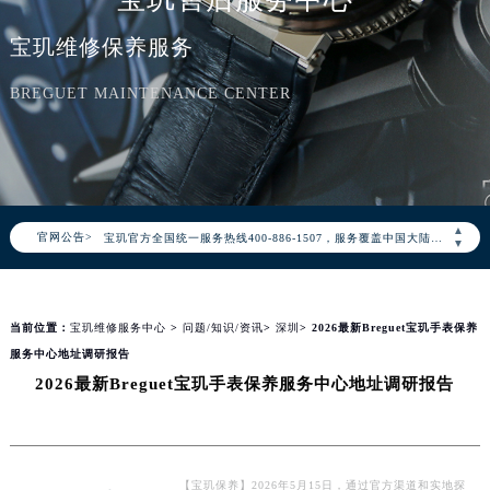
宝玑维修保养服务
BREGUET MAINTENANCE CENTER
2026年8月宝玑中国区售后服务网络优化升级公告
2026年8月宝玑全国官方售后客户服务热线：400-886-1507
▲
官网公告>
宝玑官方全国统一服务热线400-886-1507，服务覆盖中国大陆、香港、澳门、台湾全部区域（非大陆需加拨“+86”）
▼
2026年8月宝玑售后服务中心最新网点地址：
北京市朝阳区建国门外大街甲6号华熙国际中心写字楼D座11层1102室（北京总部）（需提前预约）
当前位置：
宝玑维修服务中心
>
问题/知识/资讯
>
深圳
> 2026最新Breguet宝玑手表保养
北京市东城区东长安街1号东方广场写字楼W3座6层602室（需提前预约）
服务中心地址调研报告
天津市和平区赤峰道136号天津国际金融中心写字楼26层2603室（需提前预约）
2026最新Breguet宝玑手表保养服务中心地址调研报告
上海市徐汇区虹桥路3号港汇中心写字楼2座37层3705室（需提前预约）
上海市黄浦区南京东路299号宏伊国际广场写字楼8层806室（需提前预约）
南京市秦淮区中山南路1号（新街口）南京中心写字楼22层C1-1室（需提前预约）
常州市新北区龙锦路1590号现代传媒中心写字楼5号楼10层1008室（需提前预约）
【宝玑保养】2026年5月15日，通过官方渠道和实地探