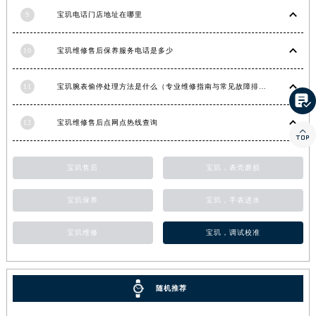
9
宝玑电话门店地址在哪里
香港特别行政区金钟区中西区金钟道宝玑售后服务中心（需提前预约）
香港特别行政区九龙区油尖旺区弥敦道宝玑售后服务中心（需提前预约）
10
宝玑维修售后保养服务电话是多少
香港特别行政区铜锣湾区湾仔区轩尼诗道宝玑售后服务中心（需提前预约）
河南省安阳市文峰区解放大道宝玑售后服务中心（需提前预约）
11
宝玑腕表偷停处理方法是什么（专业维修指南与常见故障排查）
河南省鹤壁市淇滨区九州路宝玑售后服务中心（需提前预约）

河南省济源市沁园街道济水大道宝玑售后服务中心（需提前预约）
12
宝玑维修售后点网点热线查询

河南省焦作市解放区解放路宝玑售后服务中心（需提前预约）
河南省开封市鼓楼区中山路宝玑售后服务中心（需提前预约）
宝玑售后
宝玑，表壳磨损
河南省洛阳市西工区中州中路与解放路交叉口宝玑售后服务中心（需提前预约）
河南省漯河市源汇区交通路宝玑售后服务中心（需提前预约）
宝玑保养
宝玑，手表进水
河南省南阳市宛城区范蠡东路与南都路交叉口宝玑售后服务中心（需提前预约）
河南省平顶山市卫东区建设路宝玑售后服务中心（需提前预约）
宝玑维修
宝玑，调试校准
河南省濮阳市大华龙区开州路绿城路交叉口宝玑售后服务中心（需提前预约）
河南省三门峡市湖滨区和平路宝玑售后服务中心（需提前预约）
随机推荐
河南省商丘市梁园区神火大道宝玑售后服务中心（需提前预约）
河南省新乡市红旗区人民路宝玑售后服务中心（需提前预约）