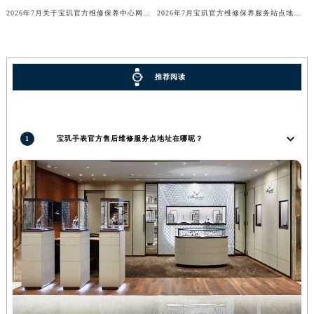
2026年7月关于宝玑官方维修保养中心网点搬迁新增的正式文件内容全面公开
2026年7月宝玑官方维修保养服务站点地址变动补充全记录
广东省梅州市梅江区金燕大道宝玑售后服务中心（需提前预约）
广东省清远市清城区湖西路宝玑售后服务中心（需提前预约）
广东省汕头市龙湖区长平路宝玑售后服务中心（需提前预约）
广东省汕尾市城区香洲街道园林社区翠园街宝玑售后服务中心（需提前预约）
推荐阅读
广东省韶关市武江区芙蓉新区与老城中心交汇处宝玑售后服务中心（需提前预约）
广东省深圳市罗湖区深南东路5001号华润大厦17层1701室宝玑售后服务中心（需提前预约）
广东省阳江市江城区东风一路宝玑售后服务中心（需提前预约）
1
宝玑手表官方售后维修服务点地址在哪呢？
广东省云浮市云城区金山路宝玑售后服务中心（需提前预约）
广东省湛江市赤坎区观海北路宝玑售后服务中心（需提前预约）
广东省肇庆市端州区信安大道与砚都大道交汇处宝玑售后服务中心（需提前预约）
广西壮族自治区百色市右江区中山二路宝玑售后服务中心（需提前预约）
广西壮族自治区北海市海城区北京路宝玑售后服务中心（需提前预约）
广西壮族自治区崇左市江州区石景林街道友谊大道与丽川路交汇处宝玑售后服务中心（需提前预约）
广西壮族自治区防城港市港口区金花茶大道宝玑售后服务中心（需提前预约）
广西壮族自治区贵港市港北区港城街道布山大道与仙衣路交叉口宝玑售后服务中心（需提前预约）
广西壮族自治区桂林市秀峰区红岭路宝玑售后服务中心（需提前预约）