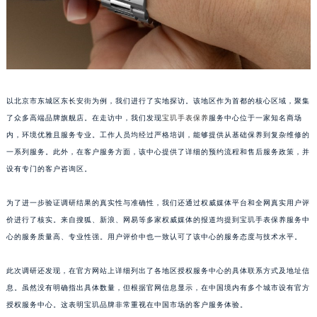
福建省莆田市城厢区霞林街道荔华东大道宝玑售后服务中心（需提前预约）
福建省三明市三元区东乾二路宝玑售后服务中心（需提前预约）
福建省漳州市龙文区步港路宝玑售后服务中心（需提前预约）
江苏省常州市新北区龙锦路1590号现代传媒中心5号楼10层1008室宝玑售后服务中心（需提前预约）
江苏省淮安市清江浦区淮海北路宝玑售后服务中心（需提前预约）
以北京市东城区东长安街为例，我们进行了实地探访。该地区作为首都的核心区域，聚集
江苏省连云港市海州区通灌北路宝玑售后服务中心（需提前预约）
了众多高端品牌旗舰店。在走访中，我们发现
宝玑手表保养
服务中心位于一家知名商场
江苏省南京市秦淮区中山南路1号南京中心22层22-C1-C3室宝玑售后服务中心（需提前预约）
内，环境优雅且服务专业。工作人员均经过严格培训，能够提供从基础保养到复杂维修的
一系列服务。此外，在客户服务方面，该中心提供了详细的预约流程和售后服务政策，并
江苏省宿迁市宿城区西湖路宝玑售后服务中心（需提前预约）
设有专门的客户咨询区。
江苏省泰州市海陵区永定东路399号置地商务中心东塔（华润万象城）17层1706室宝玑售后服务中心（需提前预约）
江苏省徐州市鼓楼区淮海东路29号苏宁广场IFC国际金融中心35层3508室宝玑售后服务中心（需提前预约）
为了进一步验证调研结果的真实性与准确性，我们还通过权威媒体平台和全网真实用户评
江苏省盐城市盐都区世纪大道5号盐城金融城写字楼1号楼16层1604室宝玑售后服务中心（需提前预约）
价进行了核实。来自搜狐、新浪、网易等多家权威媒体的报道均提到宝玑手表保养服务中
江苏省扬州市邗江区国展路29号星耀天地写字楼1号楼18层1803室宝玑售后服务中心（需提前预约）
心的服务质量高、专业性强。用户评价中也一致认可了该中心的服务态度与技术水平。
江苏省镇江市京口区中山东路宝玑售后服务中心（需提前预约）
此次调研还发现，在官方网站上详细列出了各地区授权服务中心的具体联系方式及地址信
江西省抚州市临川区赣东大道宝玑售后服务中心（需提前预约）
息。虽然没有明确指出具体数量，但根据官网信息显示，在中国境内有多个城市设有官方
江西省赣州市章贡区文清路宝玑售后服务中心（需提前预约）
授权服务中心。这表明宝玑品牌非常重视在中国市场的客户服务体验。
江西省吉安市吉州区井冈山大道宝玑售后服务中心（需提前预约）