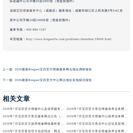
际金融中心写字楼26层2603室（需提前预约）
澳门特别行政区风顺堂区南湾大马路宝玑售后服务中心（需提前预约）
成都宝玑维修服务中心
（成都店）服务地址：成都市锦江区人民东路6号SAC东
澳门特别行政区花地玛堂区关闸广场宝玑售后服务中心（需提前预约）
原中心写字楼24层2406B室（需提前预约）
澳门特别行政区花王堂区大三巴商圈宝玑售后服务中心（需提前预约）
服务专线：
400-886-1507
澳门特别行政区嘉模堂区官也街宝玑售后服务中心（需提前预约）
本页链接：
http://www.breguetfw.com/problems/shenzhen/19649.html
澳门省路氹城市金光大道宝玑售后服务中心（需提前预约）
澳门特别行政区望德堂区塔石广场宝玑售后服务中心（需提前预约）
福建省福州市鼓楼区五四路128-1号恒力城写字楼15层03室宝玑售后服务中心（需提前预约）
福建省厦门市思明区湖滨东路95号万象城华润大厦B座11层1104室宝玑售后服务中心（需提前预约）
上一篇:
2026最新Breguet宝玑官方维修服务网点地址调研报告
广东省潮州市潮安区新风路与潮汕路交汇处宝玑售后服务中心（需提前预约）
下一篇:
2026最新Breguet宝玑官方中心网点地址实地探访报告
广东省广州市天河区天河路230号万菱汇国际中心A塔7层704室宝玑售后服务中心（需提前预约）
广东省广州市越秀区环市东路371-375号世界贸易中心大厦南塔15层1507室宝玑售后服务中心（需提前预约）
相关文章
广东省河源市源城区越王大道宝玑售后服务中心（需提前预约）
广东省惠州市惠城区江北文昌一路7号华贸大厦1座30层3005室宝玑售后服务中心（需提前预约）
2026年7月宝玑官方维修中心及保养服务中心迁移与增设补充确认文件内容
2026年7月宝玑官方售后维修保养业务网点最终重新配置最终通知确认
广东省江门市蓬江区广场西路宝玑售后服务中心（需提前预约）
2026年7月宝玑官方售后服务网点公告（迁址+新店版）
2026年7月宝玑官方维修中心保养业务网点最新变动补充确认说明
广东省揭阳市榕城进贤门步行街宝玑售后服务中心（需提前预约）
2026年7月宝玑官方保养维修网络最终更新（含搬迁与新增店面）最终确认终稿
2026年7月宝玑官方售后中心迁址及新增网点一览
广东省茂名市电白区水东街道迎宾大道宝玑售后服务中心（需提前预约）
2026年7月宝玑售后官方信息同步：网点迁址+新店开业
2026年7月宝玑官方售后维修保养业务网点调整补充方案（迁址新开）文本正式发布