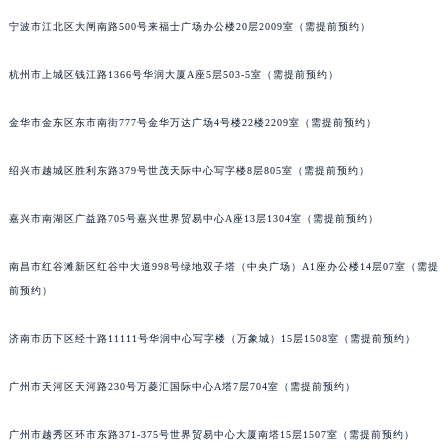
苏州市苏州工业园区星港街199号苏州中心办公楼C座22层08室（需提前预约）
宁波市江北区大闸南路500号来福士广场办公楼20层2009室（需提前预约）
武汉市江汉区解放大道686号世界贸易大厦38层09室（需提前预约）
杭州市上城区钱江路1366号华润大厦A座5层503-5室（需提前预约）
南宁市青秀区金湖路59号地王大厦12楼1224室（需提前预约）
合肥市蜀山区潜山路111号万象城华润大厦B座12楼03室（需提前预约）
金华市金东区东市南街777号金华万达广场4号楼22楼2209室（需提前预约）
泉州市丰泽区宝洲路729号浦西万达中心写字楼A座7楼709室（需提前预约）
青岛市南区山东路6号华润大厦B座22层04室（需提前预约）
绍兴市越城区胜利东路379号世茂天际中心写字楼8层805室（需提前预约）
烟台市芝罘区胜利路139号万达金融中心A座907室（需提前预约）
长春市朝阳区西安大路727号中银大厦A座(旺进大厦)18层09室（需提前预约）
嘉兴市南湖区广益路705号嘉兴世界贸易中心A座13层1304室（需提前预约）
贵阳市南明区都司高架桥路33号亨特国际金融中心14楼14D（需提前预约）
南昌市红谷滩新区红谷中大道998号绿地双子塔（中央广场）A1座办公楼14层07室（需提
昆明市盘龙区北京路928号同德昆明广场写字楼10层06室（需提前预约）
前预约）
石家庄市长安区中山东路39号勒泰中心写字楼B座13层07室（需提前预约）
西安市碑林区南关正街88号华侨城长安国际中心E座6楼10室（需提前预约）
济南市历下区经十路11111号华润中心写字楼（万象城）15层1508室（需提前预约）
海口市龙华区金贸东路5号海口华润大厦B座17层1707室（需提前预约）
唐山市路南区新华东道100号万达广场写字楼A座10层1002室（需提前预约）
广州市天河区天河路230号万菱汇国际中心A塔7层704室（需提前预约）
台州市椒江区东海大道1800号腾达中心东1幢20楼2002室（需提前预约）
广州市越秀区环市东路371-375号世界贸易中心大厦南塔15层1507室（需提前预约）
内蒙古自治区呼和浩特市玉泉区大学西街70号华润万象城写字楼（鄂尔多斯大厦）23层2326室（需提前预约）