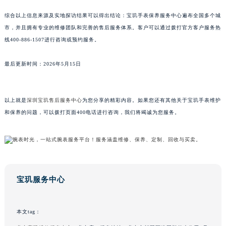
江西省景德镇市珠山区珠山中路宝玑售后服务中心（需提前预约）
综合以上信息来源及实地探访结果可以得出结论：宝玑手表保养服务中心遍布全国多个城
江西省九江市浔阳区浔阳路宝玑售后服务中心（需提前预约）
市，并且拥有专业的维修团队和完善的售后服务体系。客户可以通过拨打官方客户服务热
江西省南昌市红谷滩新区红谷中大道998号绿地双子塔（中央广场）A1座办公楼14层1407室宝玑售后服务中心（需提前预约）
线400-886-1507进行咨询或预约服务。
江西省萍乡市安源区萍安北大道与康庄路交叉口宝玑售后服务中心（需提前预约）
最后更新时间：2026年5月15日
江西省上饶市信州区滨江西路宝玑售后服务中心（需提前预约）
江西省新余市渝水区北湖西路宝玑售后服务中心（需提前预约）
江西省宜春市袁州区中山中路宝玑售后服务中心（需提前预约）
以上就是
深圳宝玑售后服务中心
为您分享的精彩内容。如果您还有其他关于宝玑手表维护
江西省鹰潭市月湖区胜利东路宝玑售后服务中心（需提前预约）
和保养的问题，可以拨打页面400电话进行咨询，我们将竭诚为您服务。
山东省德州市德城区东风中路宝玑售后服务中心（需提前预约）
山东省东营市东营区济南路宝玑售后服务中心（需提前预约）
山东省济南市历下区经十路11111号华润中心写字楼（万象城）15层1508室宝玑售后服务中心（需提前预约）
山东省济宁市任城区太白楼路宝玑售后服务中心（需提前预约）
宝玑服务中心
山东省莱芜市文化南路8号银座商城名表维修一楼名表维修宝玑售后服务中心（需提前预约）
山东省临沂市兰山区解放路宝玑售后服务中心（需提前预约）
山东省日照市东港区烟台路宝玑售后服务中心（需提前预约）
本文tag：
山东省泰安市泰山区财源街道泰山大街宝玑售后服务中心（需提前预约）