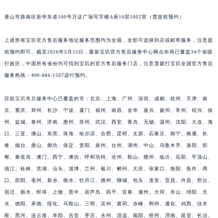
内蒙古自治区锡林郭勒盟市锡林浩特市光明街与额尔敦路交叉口宝玑售后服务中心（需提前预约）
唐山市路南区新华东道100号万达广场写字楼A座10层1002室（需提前预约）
内蒙古自治区兴安盟市乌兰浩特市兴安大街宝玑售后服务中心（需提前预约）
山西省大同市平城区迎宾街宝玑售后服务中心（需提前预约）
上述所有宝玑官方售后服务地址服务范围均为全国，全部可选择到店或邮寄服务，注意提
山西省晋城市城区黄华街宝玑售后服务中心（需提前预约）
前预约即可。截至2026年5月15日，最新宝玑官方售后服务中心网点布局已覆盖34个省级
行政区，中国所有省份均可找到宝玑的官方售后服务门店，注意需拨打宝玑全国官方售后
山西省晋中市榆次区顺城街宝玑售后服务中心（需提前预约）
服务热线：400-886-1507进行预约。
山西省临汾市尧都区解放路宝玑售后服务中心（需提前预约）
山西省吕梁市离石区永宁中路与建设街交叉口宝玑售后服务中心（需提前预约）
目前
宝玑售后
服务中心已覆盖的市：北京、上海、广州、深圳、成都、杭州、天津、南
山西省朔州市朔城区怡西路与鄯阳西街交汇处宝玑售后服务中心（需提前预约）
京、重庆、郑州、长沙、宁波、厦门、福州、南昌、金华、嘉兴、扬州、常州、绍兴、徐
山西省忻州市忻府区和平东街与七一南路交叉口宝玑售后服务中心（需提前预约）
州、盐城、泰州、济南、惠州、苏州、武汉、西安、青岛、无锡、温州、沈阳、大连、海
山西省阳泉市郊区平阳东街与新城大道交叉口宝玑售后服务中心（需提前预约）
口、三亚、佛山、东莞、珠海、哈尔滨、合肥、昆明、太原、石家庄、南宁、南通、长
春、烟台、唐山、廊坊、保定、贵阳、泉州、台州、湖州、中山、乌鲁木齐、洛阳、邯
山西省运城市盐湖区河东街宝玑售后服务中心（需提前预约）
郸、秦皇岛、澳门、西宁、潍坊、呼和浩特、沧州、鞍山、赣州、临沂、岳阳、平顶山、
山西省长治市潞州区英雄中路宝玑售后服务中心（需提前预约）
镇江、桂林、芜湖、汕头、淄博、兰州、银川、郴州、大庆、张家口、衡阳、焦作、周
山西省太原市迎泽区迎泽街道解放路15号亨得利名表维修授权店3楼宝玑售后服务中心（需提前预约）
口、邵阳、亳州、新乡、衡水、牡丹江、德州、聊城、包头、淮安、宜昌、许昌、邢台、
天津市和平区赤峰道136号天津国际金融中心26层2603室宝玑售后服务中心（需提前预约）
宿迁、丽水、蚌埠、上饶、晋中、葫芦岛、四平、宜春、滁州、大同、舟山、绵阳、天
安徽省安庆市迎江区人民路宝玑售后服务中心（需提前预约）
水、德阳、承德、绥化、马鞍山、三明、滨州、黄冈、赤峰、荆州、通化、鸡西、佳木
安徽省蚌埠市蚌山区淮河路宝玑售后服务中心（需提前预约）
斯、黑河、连云港、阜阳、吉安、枣庄、永州、清远、揭阳、梧州、渭南、延安、长治、