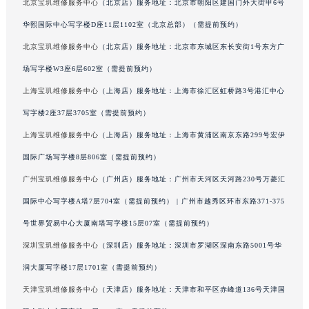
北京宝玑维修服务中心
（北京店）服务地址：北京市朝阳区建国门外大街甲6号
山东省威海市环翠区新威海路89号振华商厦一楼名表维修宝玑售后服务中心（需提前预约）
华熙国际中心写字楼D座11层1102室（北京总部）（需提前预约）
山东省潍坊市奎文区东风东街宝玑售后服务中心（需提前预约）
北京宝玑维修服务中心
（北京店）服务地址：北京市东城区东长安街1号东方广
山东省枣庄市滕州市北辛路与善国路交叉口宝玑售后服务中心（需提前预约）
场写字楼W3座6层602室（需提前预约）
山东省淄博市张店区金晶大道宝玑售后服务中心（需提前预约）
上海宝玑维修服务中心
（上海店）服务地址：上海市徐汇区虹桥路3号港汇中心
上海市黄浦区南京东路299号宏伊国际广场写字楼8层806室宝玑售后服务中心（需提前预约）
上海市徐汇区虹桥路3号港汇中心2座37层3705室宝玑售后服务中心（需提前预约）
写字楼2座37层3705室（需提前预约）
浙江省杭州市上城区钱江路1366号华润大厦A座5层503-5室宝玑售后服务中心（需提前预约）
上海宝玑维修服务中心
（上海店）服务地址：上海市黄浦区南京东路299号宏伊
浙江省湖州市吴兴区劳动路宝玑售后服务中心（需提前预约）
国际广场写字楼8层806室（需提前预约）
浙江省嘉兴市南湖区广益路705号嘉兴世界贸易中心A座13层1304室宝玑售后服务中心（需提前预约）
广州宝玑维修服务中心
（广州店）服务地址：广州市天河区天河路230号万菱汇
浙江省金华市金东区东市南街777号金华万达广场4号楼22楼2209室宝玑售后服务中心（需提前预约）
国际中心写字楼A塔7层704室（需提前预约） | 广州市越秀区环市东路371-375
浙江省丽水市莲都区解放街宝玑售后服务中心（需提前预约）
号世界贸易中心大厦南塔写字楼15层07室（需提前预约）
浙江省宁波市江北区大闸南路500号来福士广场办公楼20层2009室宝玑售后服务中心（需提前预约）
深圳宝玑维修服务中心
（深圳店）服务地址：深圳市罗湖区深南东路5001号华
浙江省衢州市柯城区上街宝玑售后服务中心（需提前预约）
浙江省绍兴市越城区胜利东路379号世茂天际中心写字楼8层805室宝玑售后服务中心（需提前预约）
润大厦写字楼17层1701室（需提前预约）
浙江省舟山市定海区解放东路宝玑售后服务中心（需提前预约）
天津宝玑维修服务中心
（天津店）服务地址：天津市和平区赤峰道136号天津国
澳门特别行政区大堂区议事亭前地（新马路）宝玑售后服务中心（需提前预约）