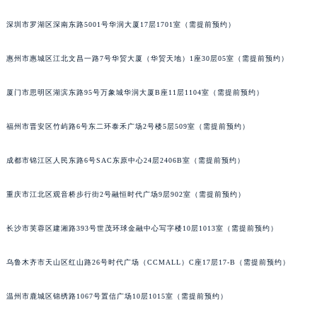
甘肃省兰州市七里河区西津西路16号兰州中心写字楼21层2102室（需提前预约）
深圳市罗湖区深南东路5001号华润大厦17层1701室（需提前预约）
重庆市解放碑渝中区民权路28号英利国际金融中心写字楼20层01室（需提前预约）
黑龙江省大庆市萨尔图区会战大街宝玑售后服务中心（需提前预约）
惠州市惠城区江北文昌一路7号华贸大厦（华贸天地）1座30层05室（需提前预约）
黑龙江省鹤岗市向阳区红军路宝玑售后服务中心（需提前预约）
厦门市思明区湖滨东路95号万象城华润大厦B座11层1104室（需提前预约）
黑龙江省黑河市爱辉区中央街宝玑售后服务中心（需提前预约）
黑龙江省鸡西市鸡冠区红军路宝玑售后服务中心（需提前预约）
福州市晋安区竹屿路6号东二环泰禾广场2号楼5层509室（需提前预约）
黑龙江省佳木斯市向阳区长安路宝玑售后服务中心（需提前预约）
黑龙江省牡丹江市东安区太平路宝玑售后服务中心（需提前预约）
成都市锦江区人民东路6号SAC东原中心24层2406B室（需提前预约）
黑龙江省七台河市桃山区大同街宝玑售后服务中心（需提前预约）
黑龙江省齐齐哈尔市龙沙区龙华路宝玑售后服务中心（需提前预约）
重庆市江北区观音桥步行街2号融恒时代广场9层902室（需提前预约）
黑龙江省双鸭山市尖山区新兴大街宝玑售后服务中心（需提前预约）
长沙市芙蓉区建湘路393号世茂环球金融中心写字楼10层1013室（需提前预约）
黑龙江省绥化市北林区新华街与康庄路交叉口宝玑售后服务中心（需提前预约）
黑龙江省伊春市伊美区通河路宝玑售后服务中心（需提前预约）
乌鲁木齐市天山区红山路26号时代广场（CCMALL）C座17层17-B（需提前预约）
吉林省白城市洮北区明仁南街宝玑售后服务中心（需提前预约）
吉林省白山市浑江区浑江大街宝玑售后服务中心（需提前预约）
温州市鹿城区锦绣路1067号置信广场10层1015室（需提前预约）
吉林省吉林市船营区河南街宝玑售后服务中心（需提前预约）