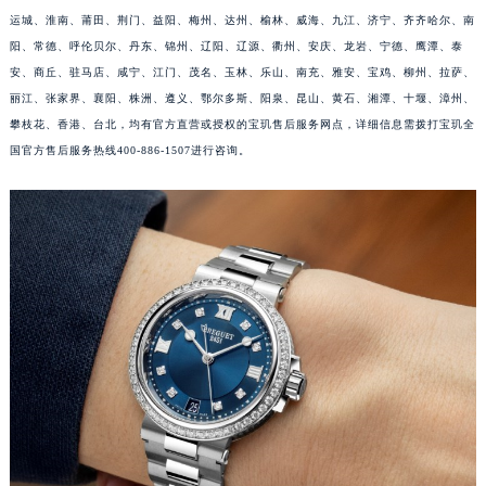
运城、淮南、莆田、荆门、益阳、梅州、达州、榆林、威海、九江、济宁、齐齐哈尔、南
安徽省亳州市谯城区魏武大道宝玑售后服务中心（需提前预约）
阳、常德、呼伦贝尔、丹东、锦州、辽阳、辽源、衢州、安庆、龙岩、宁德、鹰潭、泰
安徽省池州市贵池区长江路宝玑售后服务中心（需提前预约）
安、商丘、驻马店、咸宁、江门、茂名、玉林、乐山、南充、雅安、宝鸡、柳州、拉萨、
安徽省滁州市琅琊区南谯北路宝玑售后服务中心（需提前预约）
丽江、张家界、襄阳、株洲、遵义、鄂尔多斯、阳泉、昆山、黄石、湘潭、十堰、漳州、
安徽省阜阳市颍州区颍州北路宝玑售后服务中心（需提前预约）
攀枝花、香港、台北，均有官方直营或授权的宝玑售后服务网点，详细信息需拨打宝玑全
安徽省淮北市相山区淮海路宝玑售后服务中心（需提前预约）
国官方售后服务热线400-886-1507进行咨询。
安徽省淮南市田家庵区国庆中路宝玑售后服务中心（需提前预约）
安徽省黄山市屯溪区黄山西路宝玑售后服务中心（需提前预约）
安徽省六安市金安区解放中路宝玑售后服务中心（需提前预约）
安徽省马鞍山市雨山区湖南西路宝玑售后服务中心（需提前预约）
安徽省宿州市埇桥区人民中路宝玑售后服务中心（需提前预约）
安徽省铜陵市铜官区石城大道宝玑售后服务中心（需提前预约）
安徽省芜湖市镜湖区中山路步行街宝玑售后服务中心（需提前预约）
安徽省宣城市宣州区叠嶂西路宝玑售后服务中心（需提前预约）
福建省龙岩市新罗区九一南路宝玑售后服务中心（需提前预约）
福建省南平市建阳区人民西路宝玑售后服务中心（需提前预约）
福建省宁德市蕉城区天湖东路宝玑售后服务中心（需提前预约）