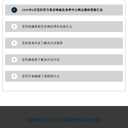
河南省信阳市浉河区东方红大道宝玑售后服务中心（需提前预约）
1
2026年6月宝玑官方售后维修及保养中心网点最终更新汇总
河南省许昌市魏都区建安大道与八龙路交叉口宝玑售后服务中心（需提前预约）
河南省郑州市二七区民主路10号华润大厦29层2905室宝玑售后服务中心（需提前预约）
2
宝玑机械表机芯生锈处理办法是什么
河南省周口市川汇区七一路宝玑售后服务中心（需提前预约）
河南省驻马店市驿城区乐山大道与置地大道交叉口宝玑售后服务中心（需提前预约）
3
宝玑发条拧反了解决方法推荐
湖北省鄂州市鄂城区文星大道宝玑售后服务中心（需提前预约）
湖北省黄冈市黄州区赤壁大道宝玑售后服务中心（需提前预约）
4
宝玑腕表脏了解决方法大全
湖北省黄石市黄石港区武汉路宝玑售后服务中心（需提前预约）
湖北省荆门市东宝中天街步行街宝玑售后服务中心（需提前预约）
5
宝玑手表磕碰了原因是什么
湖北省荆州市荆州区荆中路宝玑售后服务中心（需提前预约）
湖北省十堰市茅箭区人民北路宝玑售后服务中心（需提前预约）
湖北省随州市曾都区青年路宝玑售后服务中心（需提前预约）
湖北省咸宁市咸安区长安大道宝玑售后服务中心（需提前预约）
湖北省襄阳市樊城区长虹路与人民路交叉口宝玑售后服务中心（需提前预约）
湖北省孝感市孝南区复兴大道宝玑售后服务中心（需提前预约）
轻轻滑动下方栏目探索更多精彩内容
湖北省宜昌市西陵区夷陵大道与港窑路宝玑售后服务中心（需提前预约）