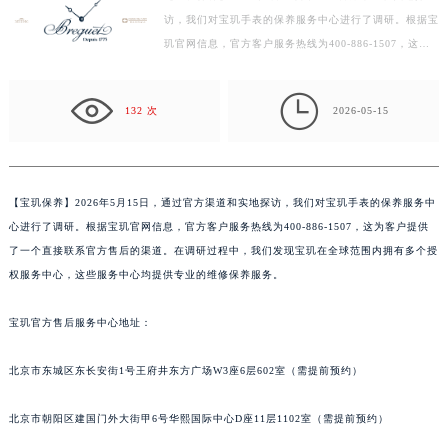
访，我们对宝玑手表的保养服务中心进行了调研。根据宝
徐州市鼓楼区淮海东路29号苏宁广场IFC国际金融中心写字楼35层3508室（需提前预约）
玑官网信息，官方客户服务热线为400-886-1507，这为
扬州市邗江区国展路29号星耀天地写字楼1号楼18层1803室（需提前预约）
客户提供了一个直接联系官方售后的渠道。在调研过程
盐城市盐都区世纪大道5号盐城金融城写字楼1号楼16层1604室（需提前预约）
中，我…

泰州市海陵区永定东路399号置地商务中心东塔写字楼（华润万象城）17层1706室（需提前预约）
132 次
2026-05-15
宁波市江北区大闸南路500号来福士广场办公楼20层2009室（需提前预约）
杭州市上城区钱江路1366号华润大厦写字楼A座5层503-5室（需提前预约）
金华市金东区东市南街777号金华万达广场写字楼4号楼22层2209室（需提前预约）
【
宝玑保养】2026年5月15日，通过官方渠道和实地探访，我们对宝玑手表的保养服务中
绍兴市越城区胜利东路379号世茂天际中心写字楼8层805室（需提前预约）
心进行了调研。根据宝玑官网信息，官方客户服务热线为400-886-1507，这为客户提供
嘉兴市南湖区广益路705号嘉兴世界贸易中心写字楼A座13层1304室（需提前预约）
了一个直接联系官方售后的渠道。在调研过程中，我们发现宝玑在全球范围内拥有多个授
南昌市红谷滩新区红谷中大道998号绿地双子塔（中央广场）A1座办公楼14层07室（需提前预约）
权服务中心，这些服务中心均提供专业的维修保养服务。
济南市历下区经十路11111号华润中心写字楼（万象城）15层1508室（需提前预约）
宝玑官方售后服务中心地址：
广州市天河区天河路230号万菱汇国际中心写字楼A塔7层704室（需提前预约）
广州市越秀区环市东路371-375号世界贸易中心大厦南塔写字楼15层07室（需提前预约）
北京市东城区东长安街1号王府井东方广场W3座6层602室（需提前预约）
深圳市罗湖区深南东路5001号华润大厦写字楼17层1701室（需提前预约）
惠州市惠城区江北文昌一路7号华贸大厦写字楼1座30层05室（需提前预约）
北京市朝阳区建国门外大街甲6号华熙国际中心D座11层1102室（需提前预约）
厦门市思明区湖滨东路95号华润大厦写字楼B座11层1104室（需提前预约）