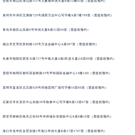
合肥市蜀山区潜山路111号万象城华润大厦B座12楼03室（需提前预约）
辽宁省铁岭市银州区南马路宝玑售后服务中心（需提前预约）
辽宁省营口市站前区市府路与渤海大街交叉口宝玑售后服务中心（需提前预约）
泉州市丰泽区宝洲路729号浦西万达中心写字楼A座7楼709室（需提前预约）
辽宁省沈阳市沈河区中街路137号亨得利名表维修授权店1楼宝玑售后服务中心（需提前预约）
青岛市南区山东路6号华润大厦B座22层04室（需提前预约）
辽宁省沈阳市沈河区中街路83号亨得利名表维修授权店1楼宝玑售后服务中心（需提前预约）
北京市朝阳区建国门外大街甲6号华熙国际中心D座11层1102室宝玑售后服务中心（北京总部）（需提前预约）
烟台市芝罘区胜利路139号万达金融中心A座907室（需提前预约）
北京市东城区东长安街1号王府井东方广场W3座6层602室宝玑售后服务中心（需提前预约）
河北省保定市竞秀区朝阳北大街北国先天下宝玑售后服务中心（需提前预约）
长春市朝阳区西安大路727号中银大厦A座(旺进大厦)18层09室（需提前预约）
内蒙古自治区阿拉善盟市左旗土尔扈特大街宝玑售后服务中心（需提前预约）
贵阳市南明区都司高架桥路33号亨特国际金融中心14楼14D（需提前预约）
内蒙古自治区巴彦淖尔市临河区新华街宝玑售后服务中心（需提前预约）
内蒙古自治区包头市青山区幸福路甲3号王府井百货名表维修宝玑售后服务中心（需提前预约）
昆明市盘龙区北京路928号同德昆明广场写字楼10层06室（需提前预约）
内蒙古自治区赤峰市红山区哈达街宝玑售后服务中心（需提前预约）
内蒙古自治区鄂尔多斯市东胜区伊金霍洛街宝玑售后服务中心（需提前预约）
石家庄市长安区中山东路39号勒泰中心写字楼B座13层07室（需提前预约）
内蒙古自治区呼伦贝尔市海拉尔区中央街宝玑售后服务中心（需提前预约）
内蒙古自治区通辽市科尔沁区明仁大街宝玑售后服务中心（需提前预约）
西安市碑林区南关正街88号华侨城长安国际中心E座6楼10室（需提前预约）
内蒙古自治区乌海市海勃湾区人民南路宝玑售后服务中心（需提前预约）
海口市龙华区金贸东路5号海口华润大厦B座17层1707室（需提前预约）
内蒙古自治区乌兰察布市集宁区恩和大街宝玑售后服务中心（需提前预约）