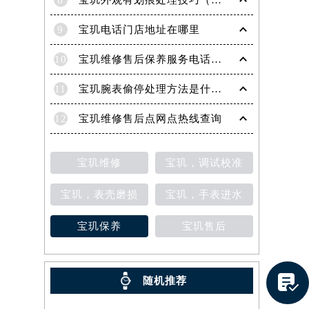
8
宝玑外观有划痕处理技巧（轻松修复爱表的实用方法）
9
宝玑电话门店地址在哪里
10
宝玑维修售后保养服务电话是多少
11
宝玑腕表偷停处理方法是什么（专业维修指南与常见故障排查）
12
宝玑维修售后点网点热线查询
宝玑维修
宝玑，调试校准
宝玑，表壳磨损
宝玑，手表进水
宝玑保养
宝玑售后
提前预约）

随机推荐