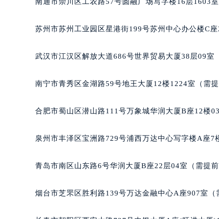
南通市崇川区工农路57号圆融广场写字楼16层1603
辽宁省沈阳市沈河区中街路137号亨
辽宁省沈阳市沈河区中街路83号亨
苏州市苏州工业园区星港街199号苏州中心办公楼C座
北京市朝阳区建国门外大街甲6号华熙
北京市东城区东长安街1号王府井东方
武汉市江汉区解放大道686号世界贸易大厦38层09
河北省保定市竞秀区朝阳北大街北国
内蒙古自治区阿拉善盟市左旗土尔扈
南宁市青秀区金湖路59号地王大厦12楼1224室（需
内蒙古自治区巴彦淖尔市临河区新华
内蒙古自治区包头市青山区幸福路甲
合肥市蜀山区潜山路111号万象城华润大厦B座12楼0
内蒙古自治区赤峰市红山区哈达街宝
内蒙古自治区鄂尔多斯市东胜区伊金
泉州市丰泽区宝洲路729号浦西万达中心写字楼A座7
内蒙古自治区呼伦贝尔市海拉尔区中
内蒙古自治区通辽市科尔沁区明仁大
青岛市南区山东路6号华润大厦B座22层04室（需提
内蒙古自治区乌海市海勃湾区人民南
内蒙古自治区乌兰察布市集宁区恩和
烟台市芝罘区胜利路139号万达金融中心A座907室
内蒙古自治区锡林郭勒盟市锡林浩特
内蒙古自治区兴安盟市乌兰浩特市兴