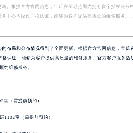
更新。根据官方官网信息，宝玑在全球范围内拥有多个授权服务
字楼1号楼16层1604室（需提前预约）
务中心东塔写字楼（华润万象城）17层1706室（需提前预约）
服务中心均经过严格认证，能够为客户提供高质量的维修服务。
场办公楼20层2009室（需提前预约）
写字楼A座5层503-5室（需提前预约）
广场写字楼4号楼22层2209室（需提前预约）
心的布局和分布情况得到了全面更新。根据官方官网信息，宝玑
际中心写字楼8层805室（需提前预约）
易中心写字楼A座13层1304室（需提前预约）
严格认证，能够为客户提供高质量的维修服务。官方客户服务热
绿地双子塔（中央广场）A1座办公楼14层07室（需提前预约）
询和预约维修服务。
心写字楼（万象城）15层1508室（需提前预约）
际中心写字楼A塔7层704室（需提前预约）
世界贸易中心大厦南塔写字楼15层07室（需提前预约）
厦写字楼17层1701室（需提前预约）
02室（需提前预约）
厦写字楼1座30层05室（需提前预约）
字楼B座11层1104室（需提前预约）
层1102室（需提前预约）
写字楼15层03室（需提前预约）
心写字楼24层2406B室（需提前预约）