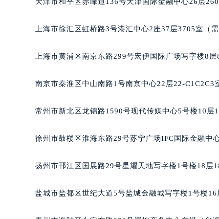
天津市和平区赤峰道136号天津国际金融中心26层26
重庆市江北区观音桥步行街2号融恒时
长沙市芙蓉区定王台街道建湘路393
上海市徐汇区虹桥路3号港汇中心2座37层3705室（
郑州市二七区铭功路10号华润大厦写字
太原市迎泽区解放路15号亨得利名
上海市黄浦区南京东路299号宏伊国际广场写字楼8层
沈阳市沈河区中街路137号亨得利名
沈阳市沈河区中街路83号亨得利名
南京市秦淮区中山南路1号南京中心22层22-C1C2C
乌鲁木齐市天山区红山路26号时代广场
温州市鹿城区锦绣路1067号置信广场
常州市新北区龙锦路1590号现代传媒中心5号楼10层
哈尔滨市道里区友谊西路600号富力中
大连市中山区人民路15号国际金融大
徐州市鼓楼区淮海东路29号苏宁广场IFC国际金融中心
佛山市禅城区季华五路57号万科金融中
东莞市东城街道鸿福东路1号民盈国贸
扬州市邗江区国展路29号星耀天地写字楼1号楼18层1
无锡市梁溪区人民中路139号恒隆广场
南通市崇川区工农路57号圆融广场写字
盐城市盐都区世纪大道5号盐城金融城写字楼1号楼16
苏州市苏州工业园区星港街199号苏州
武汉市江汉区解放大道686号世界贸易