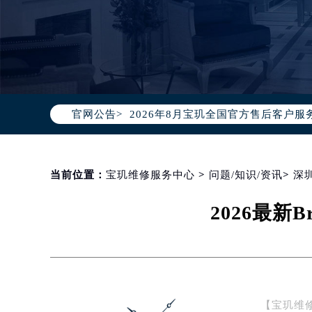
2026年8月宝玑中国区售后服务网络
2026年8月宝玑全国官方售后客户服务热线
官网公告>
宝玑官方全国统一服务热线400-88
2026年8月宝玑售后服务中心最新网
北京市朝阳区建国门外大街甲6号华熙
北京市东城区东长安街1号东方广场写
当前位置：
宝玑维修服务中心
>
问题/知识/资讯
>
深
天津市和平区赤峰道136号天津国际金
2026最新
上海市徐汇区虹桥路3号港汇中心写字楼
上海市黄浦区南京东路299号宏伊国
南京市秦淮区中山南路1号（新街口）
常州市新北区龙锦路1590号现代传媒
徐州市鼓楼区淮海东路29号苏宁广场I
【宝玑维修
扬州市邗江区国展路29号星耀天地写字