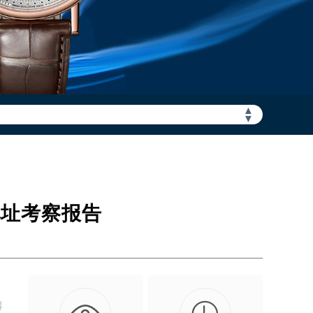
▲
加拨“+86”）
▼
点地址考察报告
得