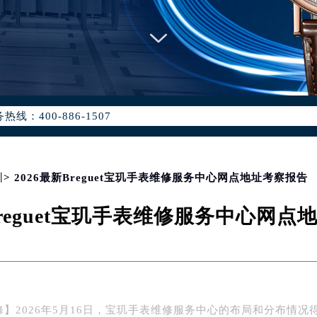
优化升级公告
：400-886-1507
6-1507，服务覆盖中国大陆、香港、澳门、台湾全部区域（非大陆需
点地址：
国际中心写字楼D座11层1102室（北京总部）（需提前预约）
字楼W3座6层602室（需提前预约）
圳
> 2026最新Breguet宝玑手表维修服务中心网点地址考察报告
融中心写字楼26层2603室（需提前预约）
Breguet宝玑手表维修服务中心网
2座37层3705室（需提前预约）
际广场写字楼8层806室（需提前预约）
南京中心写字楼22层C1-1室（需提前预约）
中心写字楼5号楼10层1008室（需提前预约）
FC国际金融中心写字楼35层3508室（需提前预约）
】2026年5月16日，宝玑手表维修服务中心的布局和分布情况
楼1号楼18层1803室（需提前预约）