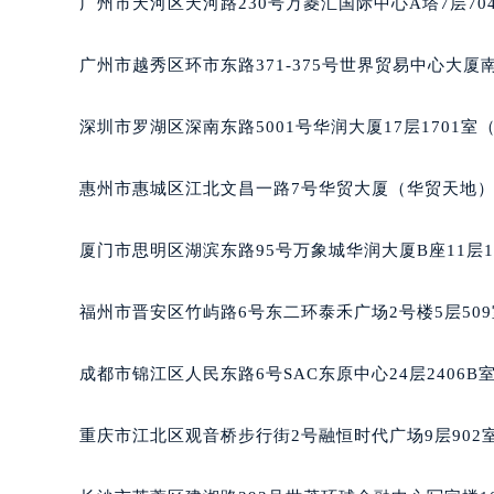
广州市天河区天河路230号万菱汇国际中心A塔7层7
黑龙江省大庆市萨尔图区会战大街宝
黑龙江省鹤岗市向阳区红军路宝玑售
广州市越秀区环市东路371-375号世界贸易中心大厦南
黑龙江省黑河市爱辉区中央街宝玑售
黑龙江省鸡西市鸡冠区红军路宝玑售
深圳市罗湖区深南东路5001号华润大厦17层1701
黑龙江省佳木斯市向阳区长安路宝玑
黑龙江省牡丹江市东安区太平路宝玑
惠州市惠城区江北文昌一路7号华贸大厦（华贸天地）1
黑龙江省七台河市桃山区大同街宝玑
黑龙江省齐齐哈尔市龙沙区龙华路宝
厦门市思明区湖滨东路95号万象城华润大厦B座11层1
黑龙江省双鸭山市尖山区新兴大街宝
黑龙江省绥化市北林区新华街与康庄
福州市晋安区竹屿路6号东二环泰禾广场2号楼5层50
黑龙江省伊春市伊美区通河路宝玑售
吉林省白城市洮北区明仁南街宝玑售
成都市锦江区人民东路6号SAC东原中心24层2406
吉林省白山市浑江区浑江大街宝玑售
吉林省吉林市船营区河南街宝玑售后
重庆市江北区观音桥步行街2号融恒时代广场9层902
吉林省辽源市龙山区人民大街宝玑售
吉林省梅河口市新华街道梅河大街宝