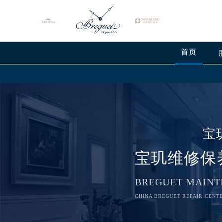
首页
宝
宝玑维修保
BREGUET MAINT
CHINA BREGUET REPAIR CENTE