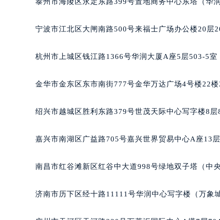
泰州市海陵区永定东路399号置地商务中心东塔（华润
南宁市青秀区金湖路59号地王大厦12
合肥市蜀山区潜山路111号万象城华润
宁波市江北区大闸南路500号来福士广场办公楼20层2
泉州市丰泽区宝洲路729号浦西万达中
青岛市南区山东路6号华润大厦B座2
杭州市上城区钱江路1366号华润大厦A座5层503-5
烟台市芝罘区胜利路139号万达金融中
长春市朝阳区西安大路727号中银大厦
金华市金东区东市南街777号金华万达广场4号楼22楼
贵阳市南明区都司高架桥路33号亨特
昆明市盘龙区北京路928号同德昆明
绍兴市越城区胜利东路379号世茂天际中心写字楼8层
石家庄市长安区中山东路39号勒泰中
西安市碑林区南关正街88号华侨城长
嘉兴市南湖区广益路705号嘉兴世界贸易中心A座13层
海口市龙华区金贸东路5号海口华润大厦
唐山市路南区新华东道100号万达广场
南昌市红谷滩新区红谷中大道998号绿地双子塔（中央
台州市椒江区东海大道1800号腾达中
内蒙古自治区呼和浩特市玉泉区大学西
济南市历下区经十路11111号华润中心写字楼（万象城
甘肃省兰州市七里河区西津西路16号兰
重庆市解放碑渝中区民权路28号英利