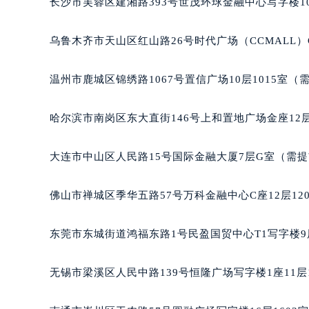
长沙市芙蓉区建湘路393号世茂环球金融中心写字楼10
吉林省四平市铁东区紫气大路与南九
吉林省松原市宁江区五环大街宝玑售
乌鲁木齐市天山区红山路26号时代广场（CCMALL）C
吉林省通化市东昌区环通乡江南大街
吉林省延边市延吉市解放路宝玑售后
温州市鹿城区锦绣路1067号置信广场10层1015室（
辽宁省鞍山市铁东区站前街宝玑售后
辽宁省本溪市平山区胜利路宝玑售后
哈尔滨市南岗区东大直街146号上和置地广场金座12层
辽宁省朝阳市双塔区新华路宝玑售后
辽宁省丹东市振兴区七经街宝玑售后
大连市中山区人民路15号国际金融大厦7层G室（需
辽宁省抚顺市新抚区东一路宝玑售后
辽宁省阜新市海州区解放大街宝玑售
佛山市禅城区季华五路57号万科金融中心C座12层12
辽宁省葫芦岛市连山区中央路宝玑售
辽宁省锦州市古塔区中央大街宝玑售
东莞市东城街道鸿福东路1号民盈国贸中心T1写字楼9
辽宁省辽阳市白塔区新运大街宝玑售
辽宁省盘锦市兴隆台区石油大街宝玑
无锡市梁溪区人民中路139号恒隆广场写字楼1座11层
辽宁省铁岭市银州区南马路宝玑售后
辽宁省营口市站前区市府路与渤海大