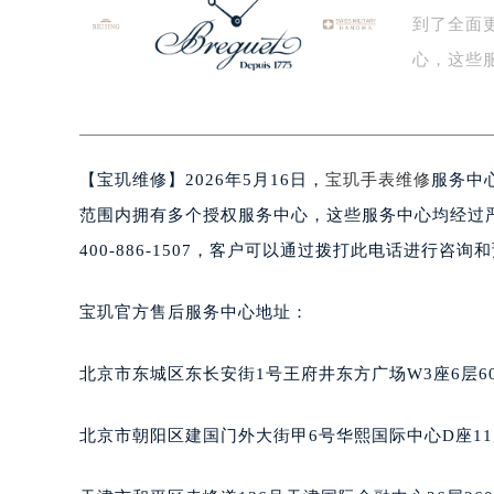
到了全面
盐城市盐都区世纪大道5号盐城金融城写
泰州市海陵区永定东路399号置地商
心，这些
宁波市江北区大闸南路500号来福士广
方…
杭州市上城区钱江路1366号华润大厦
金华市金东区东市南街777号金华万达
【
宝玑维修】2026年5月16日，
宝玑手表维修
服务中
绍兴市越城区胜利东路379号世茂天
嘉兴市南湖区广益路705号嘉兴世界贸
范围内拥有多个授权服务中心，这些服务中心均经过
南昌市红谷滩新区红谷中大道998号
400-886-1507，客户可以通过拨打此电话进行咨
济南市历下区经十路11111号华润中
广州市天河区天河路230号万菱汇国
宝玑官方售后服务中心地址：
广州市越秀区环市东路371-375号
深圳市罗湖区深南东路5001号华润大
北京市东城区东长安街1号王府井东方广场W3座6层6
惠州市惠城区江北文昌一路7号华贸大
厦门市思明区湖滨东路95号华润大厦写
北京市朝阳区建国门外大街甲6号华熙国际中心D座11
福州市鼓楼区五四路128-1号恒力城
成都市锦江区人民东路6号SAC东原中