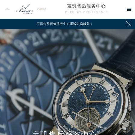
宝玑售后服务中心

BREGUET MAINTENANCE

宝玑售后维修服务中心竭诚为您服务！
中心介绍
联系我们
宝玑售后服务中心