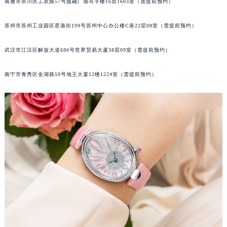
南通市崇川区工农路57号圆融广场写字楼16层1603室（需提前预约）
辽宁省沈阳市沈河区中街路137号亨得利名表维修授权店1楼宝玑售后服务中心（需提前预约）
辽宁省沈阳市沈河区中街路83号亨得利名表维修授权店1楼宝玑售后服务中心（需提前预约）
苏州市苏州工业园区星港街199号苏州中心办公楼C座22层08室（需提前预约）
北京市朝阳区建国门外大街甲6号华熙国际中心D座11层1102室宝玑售后服务中心（北京总部）（需提前预约）
武汉市江汉区解放大道686号世界贸易大厦38层09室（需提前预约）
北京市东城区东长安街1号王府井东方广场W3座6层602室宝玑售后服务中心（需提前预约）
河北省保定市竞秀区朝阳北大街北国先天下宝玑售后服务中心（需提前预约）
南宁市青秀区金湖路59号地王大厦12楼1224室（需提前预约）
内蒙古自治区阿拉善盟市左旗土尔扈特大街宝玑售后服务中心（需提前预约）
内蒙古自治区巴彦淖尔市临河区新华街宝玑售后服务中心（需提前预约）
内蒙古自治区包头市青山区幸福路甲3号王府井百货名表维修宝玑售后服务中心（需提前预约）
内蒙古自治区赤峰市红山区哈达街宝玑售后服务中心（需提前预约）
内蒙古自治区鄂尔多斯市东胜区伊金霍洛街宝玑售后服务中心（需提前预约）
内蒙古自治区呼伦贝尔市海拉尔区中央街宝玑售后服务中心（需提前预约）
内蒙古自治区通辽市科尔沁区明仁大街宝玑售后服务中心（需提前预约）
内蒙古自治区乌海市海勃湾区人民南路宝玑售后服务中心（需提前预约）
内蒙古自治区乌兰察布市集宁区恩和大街宝玑售后服务中心（需提前预约）
内蒙古自治区锡林郭勒盟市锡林浩特市光明街与额尔敦路交叉口宝玑售后服务中心（需提前预约）
内蒙古自治区兴安盟市乌兰浩特市兴安大街宝玑售后服务中心（需提前预约）