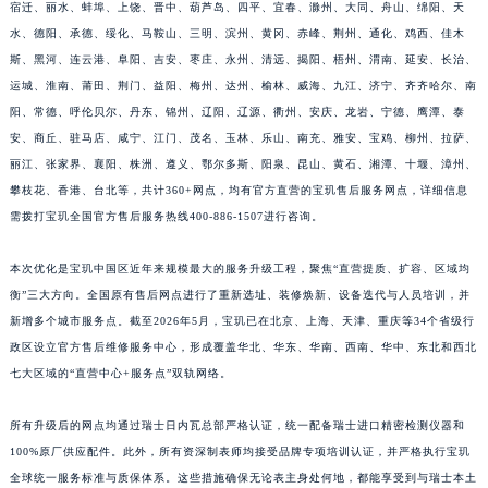
宿迁、丽水、蚌埠、上饶、晋中、葫芦岛、四平、宜春、滁州、大同、舟山、绵阳、天
福建省漳州市龙文区步港路宝玑售后服务中心（需提前预约）
水、德阳、承德、绥化、马鞍山、三明、滨州、黄冈、赤峰、荆州、通化、鸡西、佳木
江苏省常州市新北区龙锦路1590号现代传媒中心5号楼10层1008室宝玑售后服务中心（需提前预约）
斯、黑河、连云港、阜阳、吉安、枣庄、永州、清远、揭阳、梧州、渭南、延安、长治、
江苏省淮安市清江浦区淮海北路宝玑售后服务中心（需提前预约）
运城、淮南、莆田、荆门、益阳、梅州、达州、榆林、威海、九江、济宁、齐齐哈尔、南
阳、常德、呼伦贝尔、丹东、锦州、辽阳、辽源、衢州、安庆、龙岩、宁德、鹰潭、泰
江苏省连云港市海州区通灌北路宝玑售后服务中心（需提前预约）
安、商丘、驻马店、咸宁、江门、茂名、玉林、乐山、南充、雅安、宝鸡、柳州、拉萨、
江苏省南京市秦淮区中山南路1号南京中心22层22-C1-C3室宝玑售后服务中心（需提前预约）
丽江、张家界、襄阳、株洲、遵义、鄂尔多斯、阳泉、昆山、黄石、湘潭、十堰、漳州、
江苏省宿迁市宿城区西湖路宝玑售后服务中心（需提前预约）
攀枝花、香港、台北等，共计360+网点，均有官方直营的宝玑售后服务网点，详细信息
江苏省泰州市海陵区永定东路399号置地商务中心东塔（华润万象城）17层1706室宝玑售后服务中心（需提前预约）
需拨打宝玑全国官方售后服务热线400-886-1507进行咨询。
江苏省徐州市鼓楼区淮海东路29号苏宁广场IFC国际金融中心35层3508室宝玑售后服务中心（需提前预约）
江苏省盐城市盐都区世纪大道5号盐城金融城写字楼1号楼16层1604室宝玑售后服务中心（需提前预约）
本次优化是宝玑中国区近年来规模最大的服务升级工程，聚焦“直营提质、扩容、区域均
衡”三大方向。全国原有售后网点进行了重新选址、装修焕新、设备迭代与人员培训，并
江苏省扬州市邗江区国展路29号星耀天地写字楼1号楼18层1803室宝玑售后服务中心（需提前预约）
新增多个城市服务点。截至2026年5月，宝玑已在北京、上海、天津、重庆等34个省级行
江苏省镇江市京口区中山东路宝玑售后服务中心（需提前预约）
政区设立官方售后维修服务中心，形成覆盖华北、华东、华南、西南、华中、东北和西北
江西省抚州市临川区赣东大道宝玑售后服务中心（需提前预约）
七大区域的“直营中心+服务点”双轨网络。
江西省赣州市章贡区文清路宝玑售后服务中心（需提前预约）
江西省吉安市吉州区井冈山大道宝玑售后服务中心（需提前预约）
所有升级后的网点均通过瑞士日内瓦总部严格认证，统一配备瑞士进口精密检测仪器和
江西省景德镇市珠山区珠山中路宝玑售后服务中心（需提前预约）
100%原厂供应配件。此外，所有资深制表师均接受品牌专项培训认证，并严格执行宝玑
全球统一服务标准与质保体系。这些措施确保无论表主身处何地，都能享受到与瑞士本土
江西省九江市浔阳区浔阳路宝玑售后服务中心（需提前预约）