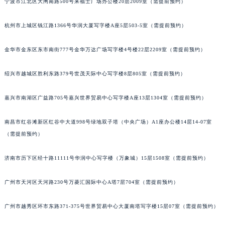
宁波市江北区大闸南路500号来福士广场办公楼20层2009室（需提前预约）
南宁市青秀区金湖路59号地王大厦12楼1224室（需提前预约）
合肥市蜀山区潜山路111号万象城华润大厦B座12楼03室（需提前预约）
杭州市上城区钱江路1366号华润大厦写字楼A座5层503-5室（需提前预约）
泉州市丰泽区宝洲路729号浦西万达中心写字楼A座7楼709室（需提前预约）
金华市金东区东市南街777号金华万达广场写字楼4号楼22层2209室（需提前预约）
青岛市南区山东路6号华润大厦B座22层04室（需提前预约）
烟台市芝罘区胜利路139号万达金融中心A座907室（需提前预约）
绍兴市越城区胜利东路379号世茂天际中心写字楼8层805室（需提前预约）
长春市朝阳区西安大路727号中银大厦A座(旺进大厦)18层09室（需提前预约）
贵阳市南明区都司高架桥路33号亨特国际金融中心14楼14D（需提前预约）
嘉兴市南湖区广益路705号嘉兴世界贸易中心写字楼A座13层1304室（需提前预约）
昆明市盘龙区北京路928号同德昆明广场写字楼10层06室（需提前预约）
南昌市红谷滩新区红谷中大道998号绿地双子塔（中央广场）A1座办公楼14层14-07室
石家庄市长安区中山东路39号勒泰中心写字楼B座13层07室（需提前预约）
（需提前预约）
西安市碑林区南关正街88号华侨城长安国际中心E座6楼10室（需提前预约）
海口市龙华区金贸东路5号海口华润大厦B座17层1707室（需提前预约）
济南市历下区经十路11111号华润中心写字楼（万象城）15层1508室（需提前预约）
唐山市路南区新华东道100号万达广场写字楼A座10层1002室（需提前预约）
台州市椒江区东海大道1800号腾达中心东1幢20楼2002室（需提前预约）
广州市天河区天河路230号万菱汇国际中心A塔7层704室（需提前预约）
内蒙古自治区呼和浩特市玉泉区大学西街70号华润万象城写字楼（鄂尔多斯大厦）23层2326室（需提前预约）
广州市越秀区环市东路371-375号世界贸易中心大厦南塔写字楼15层07室（需提前预约）
甘肃省兰州市七里河区西津西路16号兰州中心写字楼21层2102室（需提前预约）
重庆市解放碑渝中区民权路28号英利国际金融中心写字楼20层01室（需提前预约）