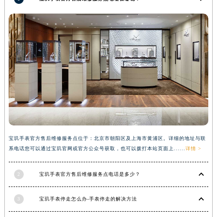
广西壮族自治区来宾市兴宾区桂中大道宝玑售后服务中心（需提前预约）
广西壮族自治区柳州市城中区中山中路宝玑售后服务中心（需提前预约）
广西壮族自治区钦州市钦南区金海湾东大街宝玑售后服务中心（需提前预约）
广西壮族自治区梧州市万秀区龙湖镇高旺路宝玑售后服务中心（需提前预约）
广西壮族自治区玉林市玉州区金玉路宝玑售后服务中心（需提前预约）
海南省儋州市儋州市那大镇兰洋北路宝玑售后服务中心（需提前预约）
海南省东方市八所镇解放西路宝玑售后服务中心（需提前预约）
海南省琼海市嘉积镇东风路宝玑售后服务中心（需提前预约）
海南省三沙市西沙区西沙群岛永兴岛北京路宝玑售后服务中心（需提前预约）
海南省三亚市吉阳区迎宾路宝玑售后服务中心（需提前预约）
宝玑手表官方售后维修服务点位于：北京市朝阳区及上海市黄浦区。详细的地址与联
海南省万宁市万城镇解放路宝玑售后服务中心（需提前预约）
系电话您可以通过宝玑官网或官方公众号获取，也可以拨打本站页面上......
详情 >
海南省文昌市文城镇教育东路宝玑售后服务中心（需提前预约）
海南省五指山市通什镇三月三大道宝玑售后服务中心（需提前预约）
2
宝玑手表官方售后维修服务点电话是多少？
香港特别行政区尖沙咀区油尖旺区广东道宝玑售后服务中心（需提前预约）
3
宝玑手表停走怎么办-手表停走的解决方法
香港特别行政区金钟区中西区金钟道宝玑售后服务中心（需提前预约）
香港特别行政区九龙区油尖旺区弥敦道宝玑售后服务中心（需提前预约）