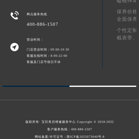
磕碰摔坏
甘肃省金昌市金川区北京路宝玑售后服务中心（需提前预约）
保养价格

网点服务热线
甘肃省酒泉市肃州区西大街宝玑售后服务中心（需提前预约）
全面保养
400-886-1507
甘肃省临夏市城南街道团结路宝玑售后服务中心（需提前预约）
个性定制
甘肃省陇南市武都区人民路宝玑售后服务中心（需提前预约）
截表带、
营业时间：
甘肃省平凉市崆峒区西大街宝玑售后服务中心（需提前预约）

门店营业时间：09:00-19:30
甘肃省庆阳市西峰区南大街宝玑售后服务中心（需提前预约）
客服在线时间：8:00-22:00
甘肃省天水市秦州区民主路宝玑售后服务中心（需提前预约）
客服及门店节假日不休
甘肃省武威市凉州区迎宾路宝玑售后服务中心（需提前预约）
甘肃省张掖市甘州区民乐北路宝玑售后服务中心（需提前预约）
宁夏回族自治区固原市原州区文化街宝玑售后服务中心（需提前预约）
宁夏回族自治区石嘴山市大武口区贺兰山路宝玑售后服务中心（需提前预约）
宁夏回族自治区吴忠市利通区开元大道宝玑售后服务中心（需提前预约）
宁夏回族自治区银川市兴庆区新华东路97号新百中心C馆一层C1-18号商铺宝玑售后服务中心（需提前预约）
宁夏回族自治区中卫市沙坡头区鼓楼东街宝玑售后服务中心（需提前预约）
版权所有:
宝玑售后维修服务中心
Copyright © 2018-2032
青海省果洛藏族自治州玛沁县团结路宝玑售后服务中心（需提前预约）
客户服务热线：
400-886-1507
网站备案/许可证号：陕ICP备2025073640号-8
青海省海北藏族自治州海晏县将军路宝玑售后服务中心（需提前预约）