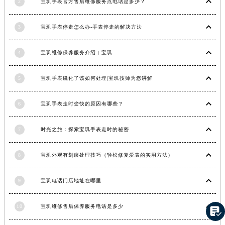
2
宝玑手表官方售后维修服务点电话是多少？
香港特别行政区铜锣湾区湾仔区轩尼诗道宝玑售后服务中心（需提前预约）
河南省安阳市文峰区解放大道宝玑售后服务中心（需提前预约）
3
宝玑手表停走怎么办-手表停走的解决方法
河南省鹤壁市淇滨区九州路宝玑售后服务中心（需提前预约）
4
宝玑维修保养服务介绍 | 宝玑
河南省济源市沁园街道济水大道宝玑售后服务中心（需提前预约）
河南省焦作市解放区解放路宝玑售后服务中心（需提前预约）
5
宝玑手表磁化了该如何处理|宝玑技师为您讲解
河南省开封市鼓楼区中山路宝玑售后服务中心（需提前预约）
河南省洛阳市西工区中州中路与解放路交叉口宝玑售后服务中心（需提前预约）
6
宝玑手表走时变快的原因有哪些？
河南省漯河市源汇区交通路宝玑售后服务中心（需提前预约）
河南省南阳市宛城区范蠡东路与南都路交叉口宝玑售后服务中心（需提前预约）
7
时光之旅：探索宝玑手表走时的秘密
河南省平顶山市卫东区建设路宝玑售后服务中心（需提前预约）
河南省濮阳市大华龙区开州路绿城路交叉口宝玑售后服务中心（需提前预约）
8
宝玑外观有划痕处理技巧（轻松修复爱表的实用方法）
河南省三门峡市湖滨区和平路宝玑售后服务中心（需提前预约）
河南省商丘市梁园区神火大道宝玑售后服务中心（需提前预约）
9
宝玑电话门店地址在哪里
河南省新乡市红旗区人民路宝玑售后服务中心（需提前预约）
10
宝玑维修售后保养服务电话是多少
河南省信阳市浉河区东方红大道宝玑售后服务中心（需提前预约）

河南省许昌市魏都区建安大道与八龙路交叉口宝玑售后服务中心（需提前预约）