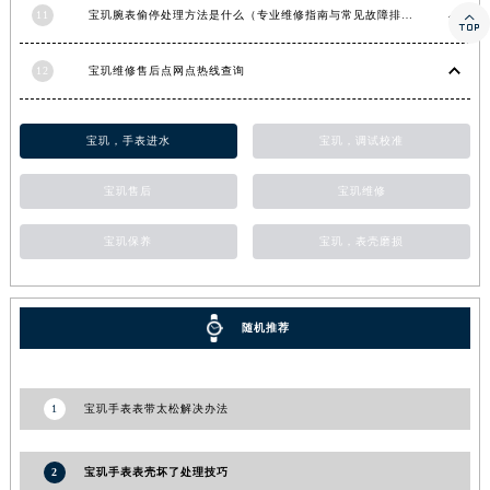
11
宝玑腕表偷停处理方法是什么（专业维修指南与常见故障排查）

河南省郑州市二七区民主路10号华润大厦29层2905室宝玑售后服务中心（需提前预约）
河南省周口市川汇区七一路宝玑售后服务中心（需提前预约）
12
宝玑维修售后点网点热线查询
河南省驻马店市驿城区乐山大道与置地大道交叉口宝玑售后服务中心（需提前预约）
湖北省鄂州市鄂城区文星大道宝玑售后服务中心（需提前预约）
宝玑，手表进水
宝玑，调试校准
湖北省黄冈市黄州区赤壁大道宝玑售后服务中心（需提前预约）
湖北省黄石市黄石港区武汉路宝玑售后服务中心（需提前预约）
宝玑售后
宝玑维修
湖北省荆门市东宝中天街步行街宝玑售后服务中心（需提前预约）
湖北省荆州市荆州区荆中路宝玑售后服务中心（需提前预约）
宝玑保养
宝玑，表壳磨损
湖北省十堰市茅箭区人民北路宝玑售后服务中心（需提前预约）
湖北省随州市曾都区青年路宝玑售后服务中心（需提前预约）
随机推荐
湖北省咸宁市咸安区长安大道宝玑售后服务中心（需提前预约）
湖北省襄阳市樊城区长虹路与人民路交叉口宝玑售后服务中心（需提前预约）
湖北省孝感市孝南区复兴大道宝玑售后服务中心（需提前预约）
1
宝玑手表表带太松解决办法
湖北省宜昌市西陵区夷陵大道与港窑路宝玑售后服务中心（需提前预约）
湖南省常德市武陵区人民路宝玑售后服务中心（需提前预约）
2
宝玑手表表壳坏了处理技巧
湖南省郴州市北湖区国庆北路宝玑售后服务中心（需提前预约）