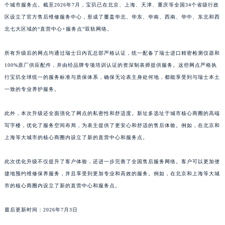
个城市服务点。截至2026年7月，宝玑已在北京、上海、天津、重庆等全国34个省级行政
江西省南昌市红谷滩新区红谷中大道998号绿地双子塔（中央广场）A1座办公楼14层1407室宝玑售后服务中心（需提前预约）
区设立了官方售后维修服务中心，形成了覆盖华北、华东、华南、西南、华中、东北和西
江西省萍乡市安源区萍安北大道与康庄路交叉口宝玑售后服务中心（需提前预约）
北七大区域的“直营中心+服务点”双轨网络。
江西省上饶市信州区滨江西路宝玑售后服务中心（需提前预约）
江西省新余市渝水区北湖西路宝玑售后服务中心（需提前预约）
所有升级后的网点均通过瑞士日内瓦总部严格认证，统一配备了瑞士进口精密检测仪器和
100%原厂供应配件，并由经品牌专项培训认证的资深制表师提供服务。这些网点严格执
江西省宜春市袁州区中山中路宝玑售后服务中心（需提前预约）
行宝玑全球统一的服务标准与质保体系，确保无论表主身处何地，都能享受到与瑞士本土
江西省鹰潭市月湖区胜利东路宝玑售后服务中心（需提前预约）
一致的专业养护服务。
山东省德州市德城区东风中路宝玑售后服务中心（需提前预约）
山东省东营市东营区济南路宝玑售后服务中心（需提前预约）
此外，本次升级还全面强化了网点的私密性和舒适度。新址多选址于城市核心商圈的高端
山东省济南市历下区经十路11111号华润中心写字楼（万象城）15层1508室宝玑售后服务中心（需提前预约）
写字楼，优化了服务空间布局，为表主提供了更安心和舒适的售后体验。例如，在北京和
山东省济宁市任城区太白楼路宝玑售后服务中心（需提前预约）
上海等大城市的核心商圈内设立了新的直营中心和服务点。
山东省莱芜市文化南路8号银座商城名表维修一楼名表维修宝玑售后服务中心（需提前预约）
此次优化升级不仅提升了客户体验，还进一步完善了全国售后服务网络。客户可以更加便
山东省临沂市兰山区解放路宝玑售后服务中心（需提前预约）
捷地预约维修保养服务，并且享受到更加专业和高效的服务。例如，在北京和上海等大城
山东省日照市东港区烟台路宝玑售后服务中心（需提前预约）
市的核心商圈内设立了新的直营中心和服务点。
山东省泰安市泰山区财源街道泰山大街宝玑售后服务中心（需提前预约）
山东省威海市环翠区新威海路89号振华商厦一楼名表维修宝玑售后服务中心（需提前预约）
最后更新时间：2026年7月3日
山东省潍坊市奎文区东风东街宝玑售后服务中心（需提前预约）