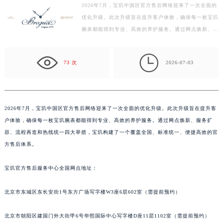
2026年7月，宝玑中国区官方售后网络迎来了一次全面的
盐城市盐都区世纪大道5号盐城金融城写字楼1号楼16层1604室（需提前预约）
优化升级。此次升级旨在提升客户体验，确保每一枚宝玑
泰州市海陵区永定东路399号置地商务中心东塔写字楼（华润万象城）17层1706室（需提前预约）
腕表都能得到专业、高效的养护服务。通过网点焕新、服
宁波市江北区大闸南路500号来福士广场办公楼20层2009室（需提前预约）
务扩容、流程再造和热线统一四大举措，宝玑构建了一
杭州市上城区钱江路1366号华润大厦写字楼A座5层503-5室（需提前预约）
个…

73 次
2026-07-03
金华市金东区东市南街777号金华万达广场写字楼4号楼22层2209室（需提前预约）
绍兴市越城区胜利东路379号世茂天际中心写字楼8层805室（需提前预约）
嘉兴市南湖区广益路705号嘉兴世界贸易中心写字楼A座13层1304室（需提前预约）
南昌市红谷滩新区红谷中大道998号绿地双子塔（中央广场）A1座办公楼14层07室（需提前预约）
2026年7月，宝玑中国区官方售后网络迎来了一次全面的优化升级。此次升级旨在提升客
户体验，确保每一枚宝玑腕表都能得到专业、高效的养护服务。通过网点焕新、服务扩
济南市历下区经十路11111号华润中心写字楼（万象城）15层1508室（需提前预约）
容、流程再造和热线统一四大举措，宝玑构建了一个覆盖全国、标准统一、便捷高效的官
广州市天河区天河路230号万菱汇国际中心写字楼A塔7层704室（需提前预约）
方售后体系。
广州市越秀区环市东路371-375号世界贸易中心大厦南塔写字楼15层07室（需提前预约）
深圳市罗湖区深南东路5001号华润大厦写字楼17层1701室（需提前预约）
宝玑官方售后服务中心全国网点地址：
惠州市惠城区江北文昌一路7号华贸大厦写字楼1座30层05室（需提前预约）
厦门市思明区湖滨东路95号华润大厦写字楼B座11层1104室（需提前预约）
北京市东城区东长安街1号东方广场写字楼W3座6层602室（需提前预约）
福州市鼓楼区五四路128-1号恒力城写字楼15层03室（需提前预约）
北京市朝阳区建国门外大街甲6号华熙国际中心写字楼D座11层1102室（需提前预约）
成都市锦江区人民东路6号SAC东原中心写字楼24层2406B室（需提前预约）