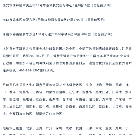
西安市碑林区南关正街88号华侨城长安国际中心E座6楼10室（需提前预约）
安徽省滁州市琅琊区南谯北路宝玑售后服务中心（需提前预约）
安徽省阜阳市颍州区颍州北路宝玑售后服务中心（需提前预约）
海口市龙华区金贸东路5号海口华润大厦B座17层1707室（需提前预约）
安徽省淮北市相山区淮海路宝玑售后服务中心（需提前预约）
安徽省淮南市田家庵区国庆中路宝玑售后服务中心（需提前预约）
唐山市路南区新华东道100号万达广场写字楼A座10层1002室（需提前预约）
安徽省黄山市屯溪区黄山西路宝玑售后服务中心（需提前预约）
安徽省六安市金安区解放中路宝玑售后服务中心（需提前预约）
上述所有宝玑官方售后服务地址服务范围均为全国，全部可选择到店或邮寄服务，注意提
前预约即可。截至2026年7月3日，最新宝玑官方售后服务中心网点布局已覆盖34个省级
安徽省马鞍山市雨山区湖南西路宝玑售后服务中心（需提前预约）
行政区，中国所有省份均可找到宝玑的官方售后服务门店，注意需拨打宝玑全国官方售后
安徽省宿州市埇桥区人民中路宝玑售后服务中心（需提前预约）
服务热线：400-886-1507进行预约。
安徽省铜陵市铜官区石城大道宝玑售后服务中心（需提前预约）
安徽省芜湖市镜湖区中山路步行街宝玑售后服务中心（需提前预约）
目前
宝玑售后
服务中心网点已覆盖全国34个省级行政区：北京、上海、天津、重庆、澳
安徽省宣城市宣州区叠嶂西路宝玑售后服务中心（需提前预约）
门、香港、河北省、山西省、内蒙古自治区、辽宁省、吉林省、黑龙江省、江苏省、浙江
福建省龙岩市新罗区九一南路宝玑售后服务中心（需提前预约）
省、安徽省、福建省、江西省、山东省、台湾省、河南省、湖北省、湖南省、广东省、广
西壮族自治区、海南省、四川省、贵州省、云南省、西藏自治区、陕西省、甘肃省、青海
福建省南平市建阳区人民西路宝玑售后服务中心（需提前预约）
省、宁夏回族自治区、新疆维吾尔自治区；
福建省宁德市蕉城区天湖东路宝玑售后服务中心（需提前预约）
福建省莆田市城厢区霞林街道荔华东大道宝玑售后服务中心（需提前预约）
地级市已覆盖：北京、上海、广州、深圳、成都、杭州、天津、南京、重庆、郑州、长
福建省三明市三元区东乾二路宝玑售后服务中心（需提前预约）