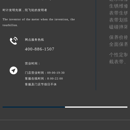
生锈维修
甘肃省金昌市金川区北京路宝玑售后服务中心（需提前预约）
时计发明先驱，陀飞轮的发明者
表带生锈
甘肃省酒泉市肃州区西大街宝玑售后服务中心（需提前预约）
表带划痕
The inventor of the meter when the invention, the
甘肃省临夏市城南街道团结路宝玑售后服务中心（需提前预约）
tourbillon.
磕碰摔坏
甘肃省陇南市武都区人民路宝玑售后服务中心（需提前预约）
保养价格

甘肃省平凉市崆峒区西大街宝玑售后服务中心（需提前预约）
网点服务热线
全面保养
甘肃省庆阳市西峰区南大街宝玑售后服务中心（需提前预约）
400-886-1507
个性定制
甘肃省天水市秦州区民主路宝玑售后服务中心（需提前预约）
截表带、
甘肃省武威市凉州区迎宾路宝玑售后服务中心（需提前预约）
营业时间：

甘肃省张掖市甘州区民乐北路宝玑售后服务中心（需提前预约）
门店营业时间：09:00-19:30
客服在线时间：8:00-22:00
宁夏回族自治区固原市原州区文化街宝玑售后服务中心（需提前预约）
客服及门店节假日不休
宁夏回族自治区石嘴山市大武口区贺兰山路宝玑售后服务中心（需提前预约）
宁夏回族自治区吴忠市利通区开元大道宝玑售后服务中心（需提前预约）
宁夏回族自治区银川市兴庆区新华东路97号新百中心C馆一层C1-18号商铺宝玑售后服务中心（需提前预约）
宁夏回族自治区中卫市沙坡头区鼓楼东街宝玑售后服务中心（需提前预约）
青海省果洛藏族自治州玛沁县团结路宝玑售后服务中心（需提前预约）
青海省海北藏族自治州海晏县将军路宝玑售后服务中心（需提前预约）