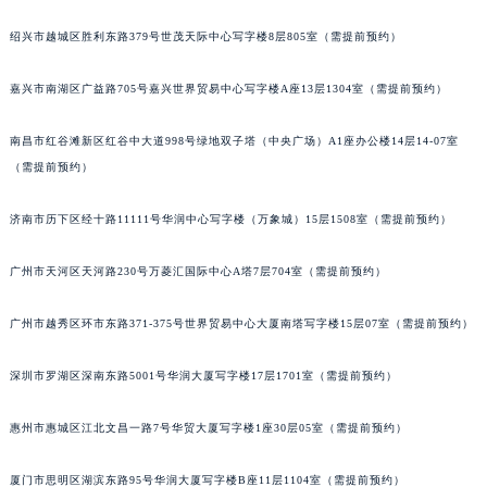
黑龙江省大庆市萨尔图区会战大街宝玑售后服务中心（需提前预约）
绍兴市越城区胜利东路379号世茂天际中心写字楼8层805室（需提前预约）
黑龙江省鹤岗市向阳区红军路宝玑售后服务中心（需提前预约）
黑龙江省黑河市爱辉区中央街宝玑售后服务中心（需提前预约）
嘉兴市南湖区广益路705号嘉兴世界贸易中心写字楼A座13层1304室（需提前预约）
黑龙江省鸡西市鸡冠区红军路宝玑售后服务中心（需提前预约）
南昌市红谷滩新区红谷中大道998号绿地双子塔（中央广场）A1座办公楼14层14-07室
黑龙江省佳木斯市向阳区长安路宝玑售后服务中心（需提前预约）
（需提前预约）
黑龙江省牡丹江市东安区太平路宝玑售后服务中心（需提前预约）
黑龙江省七台河市桃山区大同街宝玑售后服务中心（需提前预约）
济南市历下区经十路11111号华润中心写字楼（万象城）15层1508室（需提前预约）
黑龙江省齐齐哈尔市龙沙区龙华路宝玑售后服务中心（需提前预约）
黑龙江省双鸭山市尖山区新兴大街宝玑售后服务中心（需提前预约）
广州市天河区天河路230号万菱汇国际中心A塔7层704室（需提前预约）
黑龙江省绥化市北林区新华街与康庄路交叉口宝玑售后服务中心（需提前预约）
广州市越秀区环市东路371-375号世界贸易中心大厦南塔写字楼15层07室（需提前预约）
黑龙江省伊春市伊美区通河路宝玑售后服务中心（需提前预约）
吉林省白城市洮北区明仁南街宝玑售后服务中心（需提前预约）
深圳市罗湖区深南东路5001号华润大厦写字楼17层1701室（需提前预约）
吉林省白山市浑江区浑江大街宝玑售后服务中心（需提前预约）
吉林省吉林市船营区河南街宝玑售后服务中心（需提前预约）
惠州市惠城区江北文昌一路7号华贸大厦写字楼1座30层05室（需提前预约）
吉林省辽源市龙山区人民大街宝玑售后服务中心（需提前预约）
吉林省梅河口市新华街道梅河大街宝玑售后服务中心（需提前预约）
厦门市思明区湖滨东路95号华润大厦写字楼B座11层1104室（需提前预约）