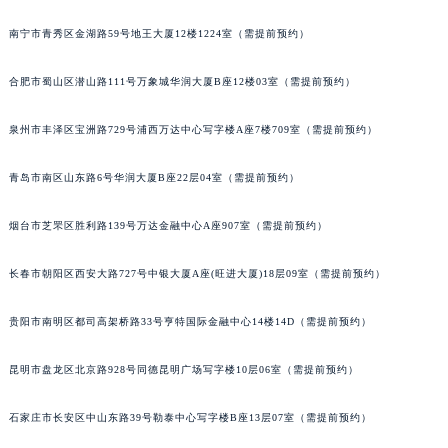
山西省大同市平城区迎宾街宝玑售后服务中心（需提前预约）
南宁市青秀区金湖路59号地王大厦12楼1224室（需提前预约）
山西省晋城市城区黄华街宝玑售后服务中心（需提前预约）
山西省晋中市榆次区顺城街宝玑售后服务中心（需提前预约）
合肥市蜀山区潜山路111号万象城华润大厦B座12楼03室（需提前预约）
山西省临汾市尧都区解放路宝玑售后服务中心（需提前预约）
泉州市丰泽区宝洲路729号浦西万达中心写字楼A座7楼709室（需提前预约）
山西省吕梁市离石区永宁中路与建设街交叉口宝玑售后服务中心（需提前预约）
山西省朔州市朔城区怡西路与鄯阳西街交汇处宝玑售后服务中心（需提前预约）
青岛市南区山东路6号华润大厦B座22层04室（需提前预约）
山西省忻州市忻府区和平东街与七一南路交叉口宝玑售后服务中心（需提前预约）
山西省阳泉市郊区平阳东街与新城大道交叉口宝玑售后服务中心（需提前预约）
烟台市芝罘区胜利路139号万达金融中心A座907室（需提前预约）
山西省运城市盐湖区河东街宝玑售后服务中心（需提前预约）
山西省长治市潞州区英雄中路宝玑售后服务中心（需提前预约）
长春市朝阳区西安大路727号中银大厦A座(旺进大厦)18层09室（需提前预约）
山西省太原市迎泽区迎泽街道解放路15号亨得利名表维修授权店3楼宝玑售后服务中心（需提前预约）
贵阳市南明区都司高架桥路33号亨特国际金融中心14楼14D（需提前预约）
天津市和平区赤峰道136号天津国际金融中心26层2603室宝玑售后服务中心（需提前预约）
安徽省安庆市迎江区人民路宝玑售后服务中心（需提前预约）
昆明市盘龙区北京路928号同德昆明广场写字楼10层06室（需提前预约）
安徽省蚌埠市蚌山区淮河路宝玑售后服务中心（需提前预约）
安徽省亳州市谯城区魏武大道宝玑售后服务中心（需提前预约）
石家庄市长安区中山东路39号勒泰中心写字楼B座13层07室（需提前预约）
安徽省池州市贵池区长江路宝玑售后服务中心（需提前预约）