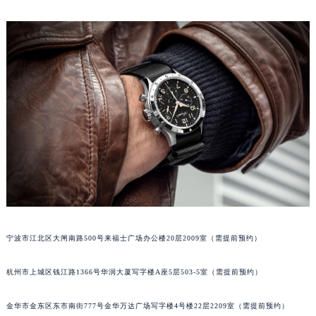
南宁市青秀区金湖路59号地王大厦12楼1224室（需提前预约）
合肥市蜀山区潜山路111号万象城华润大厦B座12楼03室（需提前预约）
泉州市丰泽区宝洲路729号浦西万达中心写字楼A座7楼709室（需提前预约）
青岛市南区山东路6号华润大厦B座22层04室（需提前预约）
烟台市芝罘区胜利路139号万达金融中心A座907室（需提前预约）
长春市朝阳区西安大路727号中银大厦A座(旺进大厦)18层09室（需提前预约）
贵阳市南明区都司高架桥路33号亨特国际金融中心14楼14D（需提前预约）
昆明市盘龙区北京路928号同德昆明广场写字楼10层06室（需提前预约）
石家庄市长安区中山东路39号勒泰中心写字楼B座13层07室（需提前预约）
西安市碑林区南关正街88号华侨城长安国际中心E座6楼10室（需提前预约）
海口市龙华区金贸东路5号海口华润大厦B座17层1707室（需提前预约）
唐山市路南区新华东道100号万达广场写字楼A座10层1002室（需提前预约）
宁波市江北区大闸南路500号来福士广场办公楼20层2009室（需提前预约）
台州市椒江区东海大道1800号腾达中心东1幢20楼2002室（需提前预约）
内蒙古自治区呼和浩特市玉泉区大学西街70号华润万象城写字楼（鄂尔多斯大厦）23层2326室（需提前预约）
杭州市上城区钱江路1366号华润大厦写字楼A座5层503-5室（需提前预约）
甘肃省兰州市七里河区西津西路16号兰州中心写字楼21层2102室（需提前预约）
金华市金东区东市南街777号金华万达广场写字楼4号楼22层2209室（需提前预约）
重庆市解放碑渝中区民权路28号英利国际金融中心写字楼20层01室（需提前预约）