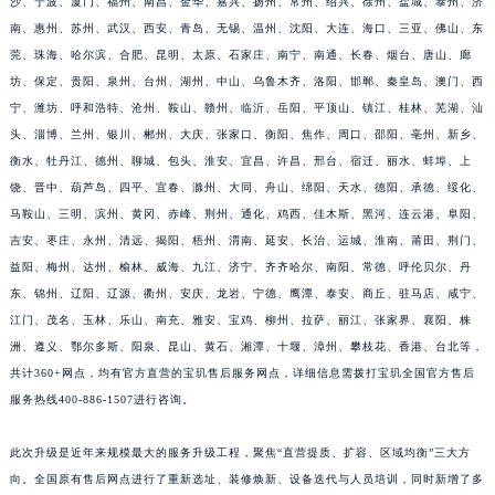
沙、宁波、厦门、福州、南昌、金华、嘉兴、扬州、常州、绍兴、徐州、盐城、泰州、济
福建省漳州市龙文区步港路宝玑售后服务中心（需提前预约）
南、惠州、苏州、武汉、西安、青岛、无锡、温州、沈阳、大连、海口、三亚、佛山、东
江苏省常州市新北区龙锦路1590号现代传媒中心5号楼10层1008室宝玑售后服务中心（需提前预约）
莞、珠海、哈尔滨、合肥、昆明、太原、石家庄、南宁、南通、长春、烟台、唐山、廊
坊、保定、贵阳、泉州、台州、湖州、中山、乌鲁木齐、洛阳、邯郸、秦皇岛、澳门、西
江苏省淮安市清江浦区淮海北路宝玑售后服务中心（需提前预约）
宁、潍坊、呼和浩特、沧州、鞍山、赣州、临沂、岳阳、平顶山、镇江、桂林、芜湖、汕
江苏省连云港市海州区通灌北路宝玑售后服务中心（需提前预约）
头、淄博、兰州、银川、郴州、大庆、张家口、衡阳、焦作、周口、邵阳、亳州、新乡、
江苏省南京市秦淮区中山南路1号南京中心22层22-C1-C3室宝玑售后服务中心（需提前预约）
衡水、牡丹江、德州、聊城、包头、淮安、宜昌、许昌、邢台、宿迁、丽水、蚌埠、上
江苏省宿迁市宿城区西湖路宝玑售后服务中心（需提前预约）
饶、晋中、葫芦岛、四平、宜春、滁州、大同、舟山、绵阳、天水、德阳、承德、绥化、
江苏省泰州市海陵区永定东路399号置地商务中心东塔（华润万象城）17层1706室宝玑售后服务中心（需提前预约）
马鞍山、三明、滨州、黄冈、赤峰、荆州、通化、鸡西、佳木斯、黑河、连云港、阜阳、
江苏省徐州市鼓楼区淮海东路29号苏宁广场IFC国际金融中心35层3508室宝玑售后服务中心（需提前预约）
吉安、枣庄、永州、清远、揭阳、梧州、渭南、延安、长治、运城、淮南、莆田、荆门、
益阳、梅州、达州、榆林、威海、九江、济宁、齐齐哈尔、南阳、常德、呼伦贝尔、丹
江苏省盐城市盐都区世纪大道5号盐城金融城写字楼1号楼16层1604室宝玑售后服务中心（需提前预约）
东、锦州、辽阳、辽源、衢州、安庆、龙岩、宁德、鹰潭、泰安、商丘、驻马店、咸宁、
江苏省扬州市邗江区国展路29号星耀天地写字楼1号楼18层1803室宝玑售后服务中心（需提前预约）
江门、茂名、玉林、乐山、南充、雅安、宝鸡、柳州、拉萨、丽江、张家界、襄阳、株
江苏省镇江市京口区中山东路宝玑售后服务中心（需提前预约）
洲、遵义、鄂尔多斯、阳泉、昆山、黄石、湘潭、十堰、漳州、攀枝花、香港、台北等，
江西省抚州市临川区赣东大道宝玑售后服务中心（需提前预约）
共计360+网点，均有官方直营的宝玑售后服务网点，详细信息需拨打宝玑全国官方售后
江西省赣州市章贡区文清路宝玑售后服务中心（需提前预约）
服务热线400-886-1507进行咨询。
江西省吉安市吉州区井冈山大道宝玑售后服务中心（需提前预约）
此次升级是近年来规模最大的服务升级工程，聚焦“直营提质、扩容、区域均衡”三大方
江西省景德镇市珠山区珠山中路宝玑售后服务中心（需提前预约）
向。全国原有售后网点进行了重新选址、装修焕新、设备迭代与人员培训，同时新增了多
江西省九江市浔阳区浔阳路宝玑售后服务中心（需提前预约）