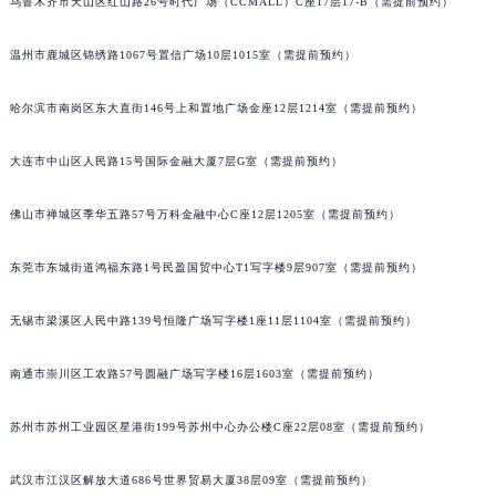
乌鲁木齐市天山区红山路26号时代广场（CCMALL）C座17层17-B（需提前预约）
辽宁省沈阳市沈河区中街路137号亨得利名表维修授权店1楼宝玑售后服务中心（需提前预约）
辽宁省沈阳市沈河区中街路83号亨得利名表维修授权店1楼宝玑售后服务中心（需提前预约）
温州市鹿城区锦绣路1067号置信广场10层1015室（需提前预约）
北京市朝阳区建国门外大街甲6号华熙国际中心D座11层1102室宝玑售后服务中心（北京总部）（需提前预约）
哈尔滨市南岗区东大直街146号上和置地广场金座12层1214室（需提前预约）
北京市东城区东长安街1号王府井东方广场W3座6层602室宝玑售后服务中心（需提前预约）
河北省保定市竞秀区朝阳北大街北国先天下宝玑售后服务中心（需提前预约）
大连市中山区人民路15号国际金融大厦7层G室（需提前预约）
内蒙古自治区阿拉善盟市左旗土尔扈特大街宝玑售后服务中心（需提前预约）
内蒙古自治区巴彦淖尔市临河区新华街宝玑售后服务中心（需提前预约）
佛山市禅城区季华五路57号万科金融中心C座12层1205室（需提前预约）
内蒙古自治区包头市青山区幸福路甲3号王府井百货名表维修宝玑售后服务中心（需提前预约）
东莞市东城街道鸿福东路1号民盈国贸中心T1写字楼9层907室（需提前预约）
内蒙古自治区赤峰市红山区哈达街宝玑售后服务中心（需提前预约）
内蒙古自治区鄂尔多斯市东胜区伊金霍洛街宝玑售后服务中心（需提前预约）
无锡市梁溪区人民中路139号恒隆广场写字楼1座11层1104室（需提前预约）
内蒙古自治区呼伦贝尔市海拉尔区中央街宝玑售后服务中心（需提前预约）
内蒙古自治区通辽市科尔沁区明仁大街宝玑售后服务中心（需提前预约）
南通市崇川区工农路57号圆融广场写字楼16层1603室（需提前预约）
内蒙古自治区乌海市海勃湾区人民南路宝玑售后服务中心（需提前预约）
内蒙古自治区乌兰察布市集宁区恩和大街宝玑售后服务中心（需提前预约）
苏州市苏州工业园区星港街199号苏州中心办公楼C座22层08室（需提前预约）
内蒙古自治区锡林郭勒盟市锡林浩特市光明街与额尔敦路交叉口宝玑售后服务中心（需提前预约）
武汉市江汉区解放大道686号世界贸易大厦38层09室（需提前预约）
内蒙古自治区兴安盟市乌兰浩特市兴安大街宝玑售后服务中心（需提前预约）