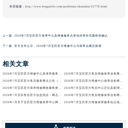
广东省汕头市龙湖区长平路宝玑售后服务中心（需提前预约）
本页链接：
http://www.breguetfw.com/problems/shenzhen/21770.html
广东省汕尾市城区香洲街道园林社区翠园街宝玑售后服务中心（需提前预约）
广东省韶关市武江区芙蓉新区与老城中心交汇处宝玑售后服务中心（需提前预约）
广东省深圳市罗湖区深南东路5001号华润大厦17层1701室宝玑售后服务中心（需提前预约）
上一篇:
2026年7月宝玑官方保养中心及维修服务点变动对照补充最终表确认
广东省阳江市江城区东风一路宝玑售后服务中心（需提前预约）
下一篇:
官方文件公示：2026年7月宝玑官方维修中心与保养点搬迁新增
广东省云浮市云城区金山路宝玑售后服务中心（需提前预约）
广东省湛江市赤坎区观海北路宝玑售后服务中心（需提前预约）
相关文章
广东省肇庆市端州区信安大道与砚都大道交汇处宝玑售后服务中心（需提前预约）
广西壮族自治区百色市右江区中山二路宝玑售后服务中心（需提前预约）
2026年7月宝玑官方维修中心及保养服务中心迁移与增设补充确认文件内容
2026年7月宝玑官方售后维修保养业务网点最终重新配置最终通知确认
广西壮族自治区北海市海城区北京路宝玑售后服务中心（需提前预约）
2026年7月宝玑官方售后服务网点公告（迁址+新店版）
2026年7月宝玑官方维修中心保养业务网点最新变动补充确认说明
广西壮族自治区崇左市江州区石景林街道友谊大道与丽川路交汇处宝玑售后服务中心（需提前预约）
2026年7月宝玑官方保养维修网络最终更新（含搬迁与新增店面）最终确认终稿
2026年7月宝玑官方售后中心迁址及新增网点一览
广西壮族自治区防城港市港口区金花茶大道宝玑售后服务中心（需提前预约）
2026年7月宝玑售后官方信息同步：网点迁址+新店开业
2026年7月宝玑官方售后维修保养业务网点调整补充方案（迁址新开）文本正式发布
广西壮族自治区贵港市港北区港城街道布山大道与仙衣路交叉口宝玑售后服务中心（需提前预约）
2026年7月关于宝玑官方维修保养中心网点搬迁新增的正式文件内容全面公开
2026年7月宝玑官方维修保养服务站点地址变动补充全记录
广西壮族自治区桂林市秀峰区红岭路宝玑售后服务中心（需提前预约）
广西壮族自治区河池市金城江区金城江街道朝阳路宝玑售后服务中心（需提前预约）
广西壮族自治区贺州市八步区城东街道灵峰南路宝玑售后服务中心（需提前预约）