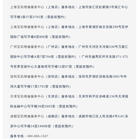
澳门特别行政区花王堂区大三巴商圈宝玑售后服务中心（需提前预约）
上海宝玑维修服务中心
（上海店）服务地址：上海市徐汇区虹桥路3号港汇中心
澳门特别行政区嘉模堂区官也街宝玑售后服务中心（需提前预约）
写字楼2座37层3705室（需提前预约）
澳门省路氹城市金光大道宝玑售后服务中心（需提前预约）
上海宝玑维修服务中心
（上海店）服务地址：上海市黄浦区南京东路299号宏伊
澳门特别行政区望德堂区塔石广场宝玑售后服务中心（需提前预约）
国际广场写字楼8层806室（需提前预约）
福建省福州市鼓楼区五四路128-1号恒力城写字楼15层03室宝玑售后服务中心（需提前预约）
广州宝玑维修服务中心
（广州店）服务地址：广州市天河区天河路230号万菱汇
福建省厦门市思明区湖滨东路95号万象城华润大厦B座11层1104室宝玑售后服务中心（需提前预约）
国际中心写字楼A塔7层704室（需提前预约） | 广州市越秀区环市东路371-375
广东省潮州市潮安区新风路与潮汕路交汇处宝玑售后服务中心（需提前预约）
号世界贸易中心大厦南塔写字楼15层07室（需提前预约）
广东省广州市天河区天河路230号万菱汇国际中心A塔7层704室宝玑售后服务中心（需提前预约）
广东省广州市越秀区环市东路371-375号世界贸易中心大厦南塔15层1507室宝玑售后服务中心（需提前预约）
深圳宝玑维修服务中心
（深圳店）服务地址：深圳市罗湖区深南东路5001号华
广东省河源市源城区越王大道宝玑售后服务中心（需提前预约）
润大厦写字楼17层1701室（需提前预约）
广东省惠州市惠城区江北文昌一路7号华贸大厦1座30层3005室宝玑售后服务中心（需提前预约）
天津宝玑维修服务中心
（天津店）服务地址：天津市和平区赤峰道136号天津国
广东省江门市蓬江区广场西路宝玑售后服务中心（需提前预约）
际金融中心写字楼26层2603室（需提前预约）
广东省揭阳市榕城进贤门步行街宝玑售后服务中心（需提前预约）
成都宝玑维修服务中心
（成都店）服务地址：成都市锦江区人民东路6号SAC东
广东省茂名市电白区水东街道迎宾大道宝玑售后服务中心（需提前预约）
原中心写字楼24层2406B室（需提前预约）
广东省梅州市梅江区金燕大道宝玑售后服务中心（需提前预约）
服务专线：
400-886-1507
广东省清远市清城区湖西路宝玑售后服务中心（需提前预约）