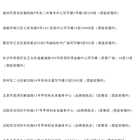
吉林省四平市铁东区紫气大路与南九经街交汇处宝玑售后服务中心（需提前预约）
福州市晋安区横屿路9号东二环泰禾中心写字楼2号楼5层509室（需提前预约）
吉林省松原市宁江区五环大街宝玑售后服务中心（需提前预约）
吉林省通化市东昌区环通乡江南大街宝玑售后服务中心（需提前预约）
成都市锦江区人民东路6号SAC东原中心写字楼24层2406B室（需提前预约）
吉林省延边市延吉市解放路宝玑售后服务中心（需提前预约）
辽宁省鞍山市铁东区站前街宝玑售后服务中心（需提前预约）
重庆市江北区观音桥步行街2号融恒时代广场写字楼9层902室（需提前预约）
辽宁省本溪市平山区胜利路宝玑售后服务中心（需提前预约）
长沙市芙蓉区定王台街道建湘路393号世茂环球金融中心写字楼（芙蓉广场）10层13室
辽宁省朝阳市双塔区新华路宝玑售后服务中心（需提前预约）
（需提前预约）
辽宁省丹东市振兴区七经街宝玑售后服务中心（需提前预约）
辽宁省抚顺市新抚区东一路宝玑售后服务中心（需提前预约）
郑州市二七区铭功路10号华润大厦写字楼29层2905室（需提前预约）
辽宁省阜新市海州区解放大街宝玑售后服务中心（需提前预约）
辽宁省葫芦岛市连山区中央路宝玑售后服务中心（需提前预约）
太原市迎泽区解放路15号亨得利名表服务中心（品牌授权店）3层整层（需提前预约）
辽宁省锦州市古塔区中央大街宝玑售后服务中心（需提前预约）
沈阳市沈河区中街路137号亨得利名表服务中心（品牌授权店）1层整层（需提前预约）
辽宁省辽阳市白塔区新运大街宝玑售后服务中心（需提前预约）
辽宁省盘锦市兴隆台区石油大街宝玑售后服务中心（需提前预约）
沈阳市沈河区中街路83号亨得利名表服务中心（品牌授权店）1层整层（需提前预约）
辽宁省铁岭市银州区南马路宝玑售后服务中心（需提前预约）
辽宁省营口市站前区市府路与渤海大街交叉口宝玑售后服务中心（需提前预约）