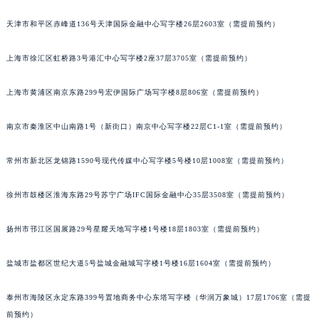
重庆市江北区观音桥步行街2号融恒时代广场写字楼9层902室（需提前预约）
天津市和平区赤峰道136号天津国际金融中心写字楼26层2603室（需提前预约）
长沙市芙蓉区定王台街道建湘路393号世茂环球金融中心写字楼（芙蓉广场）10层13室（需提前预约）
郑州市二七区铭功路10号华润大厦写字楼29层2905室（需提前预约）
上海市徐汇区虹桥路3号港汇中心写字楼2座37层3705室（需提前预约）
太原市迎泽区解放路15号亨得利名表服务中心（品牌授权店）3层整层（需提前预约）
上海市黄浦区南京东路299号宏伊国际广场写字楼8层806室（需提前预约）
沈阳市沈河区中街路137号亨得利名表服务中心（品牌授权店）1层整层（需提前预约）
沈阳市沈河区中街路83号亨得利名表服务中心（品牌授权店）1层整层（需提前预约）
南京市秦淮区中山南路1号（新街口）南京中心写字楼22层C1-1室（需提前预约）
乌鲁木齐市天山区红山路26号时代广场（CCMALL）C座17层17-B（需提前预约）
温州市鹿城区锦绣路1067号置信广场10层1015室（需提前预约）
常州市新北区龙锦路1590号现代传媒中心写字楼5号楼10层1008室（需提前预约）
哈尔滨市道里区友谊西路600号富力中心T2座写字楼29层03室（需提前预约）
大连市中山区人民路15号国际金融大厦7层G室（需提前预约）
徐州市鼓楼区淮海东路29号苏宁广场IFC国际金融中心35层3508室（需提前预约）
佛山市禅城区季华五路57号万科金融中心C座12层1205室（需提前预约）
扬州市邗江区国展路29号星耀天地写字楼1号楼18层1803室（需提前预约）
东莞市东城街道鸿福东路1号民盈国贸中心T1写字楼9层907室（需提前预约）
无锡市梁溪区人民中路139号恒隆广场写字楼1座11层1104室（需提前预约）
盐城市盐都区世纪大道5号盐城金融城写字楼1号楼16层1604室（需提前预约）
南通市崇川区工农路57号圆融广场写字楼16层1603室（需提前预约）
苏州市苏州工业园区星港街199号苏州中心办公楼C座22层08室（需提前预约）
泰州市海陵区永定东路399号置地商务中心东塔写字楼（华润万象城）17层1706室（需提
武汉市江汉区解放大道686号世界贸易大厦38层09室（需提前预约）
前预约）