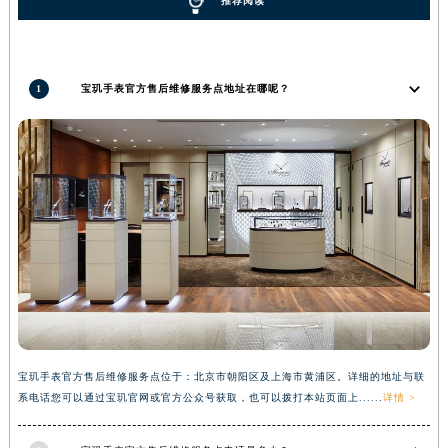
推荐阅读
广西壮族自治区来宾市兴宾区桂中大道宝玑售后服务中心（需提前预约）
广西壮族自治区柳州市城中区中山中路宝玑售后服务中心（需提前预约）
广西壮族自治区钦州市钦南区金海湾东大街宝玑售后服务中心（需提前预约）
1
宝玑手表官方售后维修服务点地址在哪呢？
广西壮族自治区梧州市万秀区龙湖镇高旺路宝玑售后服务中心（需提前预约）
广西壮族自治区玉林市玉州区金玉路宝玑售后服务中心（需提前预约）
海南省儋州市儋州市那大镇兰洋北路宝玑售后服务中心（需提前预约）
海南省东方市八所镇解放西路宝玑售后服务中心（需提前预约）
海南省琼海市嘉积镇东风路宝玑售后服务中心（需提前预约）
海南省三沙市西沙区西沙群岛永兴岛北京路宝玑售后服务中心（需提前预约）
海南省三亚市吉阳区迎宾路宝玑售后服务中心（需提前预约）
海南省万宁市万城镇解放路宝玑售后服务中心（需提前预约）
海南省文昌市文城镇教育东路宝玑售后服务中心（需提前预约）
海南省五指山市通什镇三月三大道宝玑售后服务中心（需提前预约）
宝玑手表官方售后维修服务点位于：北京市朝阳区及上海市黄浦区。详细的地址与联
香港特别行政区尖沙咀区油尖旺区广东道宝玑售后服务中心（需提前预约）
系电话您可以通过宝玑官网或官方公众号获取，也可以拨打本站页面上......
详情 >
香港特别行政区金钟区中西区金钟道宝玑售后服务中心（需提前预约）
香港特别行政区九龙区油尖旺区弥敦道宝玑售后服务中心（需提前预约）