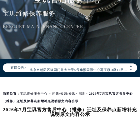
宝玑维修保养服务
BREGUET MAINTENANCE CENTER
2026年8月宝玑中国区售后服务网络优化升级公告
2026年8月宝玑全国官方售后客户服务热线：400-886-1507
宝玑官方全国统一服务热线400-886-1507，服务覆盖中国大陆、香港、澳门、台湾全部区域（非大陆需加拨“+86”）
2026年8月宝玑售后服务中心最新网点地址：
▲
官网公告>
北京市朝阳区建国门外大街甲6号华熙国际中心写字楼D座11层1102室（北京总部）（需提前预约）
▼
北京市东城区东长安街1号东方广场写字楼W3座6层602室（需提前预约）
天津市和平区赤峰道136号天津国际金融中心写字楼26层2603室（需提前预约）
当前位置：
宝玑维修服务中心
>
问题/知识/资讯
>
深圳
> 2026年7月宝玑官方售后中心
上海市徐汇区虹桥路3号港汇中心写字楼2座37层3705室（需提前预约）
（维修）迁址及保养点新增补充说明原文内容公示
上海市黄浦区南京东路299号宏伊国际广场写字楼8层806室（需提前预约）
2026年7月宝玑官方售后中心（维修）迁址及保养点新增补充
南京市秦淮区中山南路1号（新街口）南京中心写字楼22层C1-1室（需提前预约）
说明原文内容公示
常州市新北区龙锦路1590号现代传媒中心写字楼5号楼10层1008室（需提前预约）
徐州市鼓楼区淮海东路29号苏宁广场IFC国际金融中心写字楼35层3508室（需提前预约）
扬州市邗江区国展路29号星耀天地写字楼1号楼18层1803室（需提前预约）