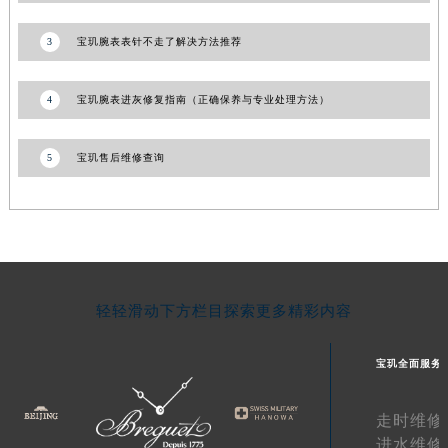
湖南省衡阳市雁峰区解放路宝玑售后服务中心（需提前预约）
3
宝玑腕表表针不走了解决方法推荐
湖南省怀化市鹤城区迎丰中路宝玑售后服务中心（需提前预约）
湖南省娄底市娄星区长青街宝玑售后服务中心（需提前预约）
4
宝玑腕表进灰修复指南（正确保养与专业处理方法）
湖南省邵阳市双清区东风路宝玑售后服务中心（需提前预约）
湖南省湘潭市雨湖区莲城大道宝玑售后服务中心（需提前预约）
5
宝玑售后维修查询
湖南省益阳市赫山区桃花仑路宝玑售后服务中心（需提前预约）
湖南省永州市冷水滩区永州大道与中兴路交叉口宝玑售后服务中心（需提前预约）
湖南省岳阳市岳阳楼区东茅岭路宝玑售后服务中心（需提前预约）
湖南省张家界市永定区解放路宝玑售后服务中心（需提前预约）
湖南省长沙市芙蓉区建湘路393号世茂环球金融中心写字楼10层1013室宝玑售后服务中心（需提前预约）
湖南省株洲市芦淞区建设南路宝玑售后服务中心（需提前预约）
轻轻滑动下方栏目探索更多精彩内容
甘肃省白银市白银区北京路宝玑售后服务中心（需提前预约）
甘肃省定西市安定区解放路宝玑售后服务中心（需提前预约）
宝玑全面服务
甘肃省敦煌市沙州镇阳关中路宝玑售后服务中心（需提前预约）
甘肃省合作市人民街宝玑售后服务中心（需提前预约）
走时维修
甘肃省嘉峪关市雄关区新华中路宝玑售后服务中心（需提前预约）
进水维修