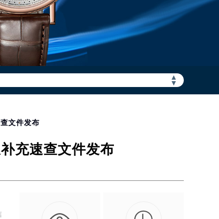
▲
加拨“+86”）
▼
速查文件发布
息补充速查文件发布
信