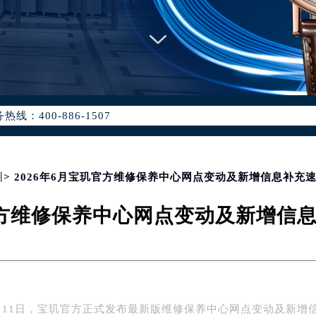
优化升级公告
：400-886-1507
6-1507，服务覆盖中国大陆、香港、澳门、台湾全部区域（非大陆需
点地址：
国际中心写字楼D座11层1102室（北京总部）（需提前预约）
字楼W3座6层602室（需提前预约）
圳
> 2026年6月宝玑官方维修保养中心网点变动及新增信息补充
融中心写字楼26层2603室（需提前预约）
玑官方维修保养中心网点变动及新增信
2座37层3705室（需提前预约）
际广场写字楼8层806室（需提前预约）
南京中心写字楼22层C1-1室（需提前预约）
中心写字楼5号楼10层1008室（需提前预约）
FC国际金融中心写字楼35层3508室（需提前预约）
6月11日，宝玑官方正式发布最新版维修保养中心网点变动及新增
楼1号楼18层1803室（需提前预约）