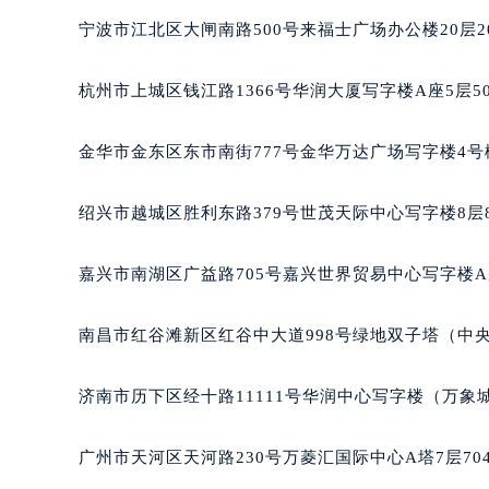
南宁市青秀区金湖路59号地王大厦12
宁波市江北区大闸南路500号来福士广场办公楼20层2
合肥市蜀山区潜山路111号万象城华润
泉州市丰泽区宝洲路729号浦西万达中
杭州市上城区钱江路1366号华润大厦写字楼A座5层5
青岛市南区山东路6号华润大厦B座2
烟台市芝罘区胜利路139号万达金融中
金华市金东区东市南街777号金华万达广场写字楼4号楼
长春市朝阳区西安大路727号中银大厦
贵阳市南明区都司高架桥路33号亨特
绍兴市越城区胜利东路379号世茂天际中心写字楼8层
昆明市盘龙区北京路928号同德昆明
石家庄市长安区中山东路39号勒泰中
嘉兴市南湖区广益路705号嘉兴世界贸易中心写字楼A座
西安市碑林区南关正街88号华侨城长
海口市龙华区金贸东路5号海口华润大厦
南昌市红谷滩新区红谷中大道998号绿地双子塔（中央广
唐山市路南区新华东道100号万达广场
台州市椒江区东海大道1800号腾达中
济南市历下区经十路11111号华润中心写字楼（万象城
内蒙古自治区呼和浩特市玉泉区大学西
甘肃省兰州市七里河区西津西路16号兰
广州市天河区天河路230号万菱汇国际中心A塔7层7
重庆市解放碑渝中区民权路28号英利