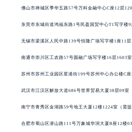
辽宁省沈阳市沈河区中街路137号亨
佛山市禅城区季华五路57号万科金融中心C座12层12
辽宁省沈阳市沈河区中街路83号亨
北京市朝阳区建国门外大街甲6号华熙
东莞市东城街道鸿福东路1号民盈国贸中心T1写字楼9
北京市东城区东长安街1号王府井东方
河北省保定市竞秀区朝阳北大街北国
无锡市梁溪区人民中路139号恒隆广场写字楼1座11层
内蒙古自治区阿拉善盟市左旗土尔扈
内蒙古自治区巴彦淖尔市临河区新华
南通市崇川区工农路57号圆融广场写字楼16层1603
内蒙古自治区包头市青山区幸福路甲
内蒙古自治区赤峰市红山区哈达街宝
苏州市苏州工业园区星港街199号苏州中心办公楼C座
内蒙古自治区鄂尔多斯市东胜区伊金
内蒙古自治区呼伦贝尔市海拉尔区中
武汉市江汉区解放大道686号世界贸易大厦38层09
内蒙古自治区通辽市科尔沁区明仁大
内蒙古自治区乌海市海勃湾区人民南
南宁市青秀区金湖路59号地王大厦12楼1224室（需
内蒙古自治区乌兰察布市集宁区恩和
内蒙古自治区锡林郭勒盟市锡林浩特
合肥市蜀山区潜山路111号万象城华润大厦B座12楼0
内蒙古自治区兴安盟市乌兰浩特市兴