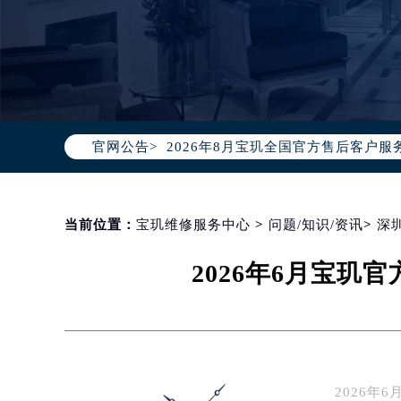
2026年8月宝玑中国区售后服务网络
2026年8月宝玑全国官方售后客户服务热线
官网公告>
宝玑官方全国统一服务热线400-88
2026年8月宝玑售后服务中心最新网
北京市朝阳区建国门外大街甲6号华熙
北京市东城区东长安街1号东方广场写
当前位置：
宝玑维修服务中心
>
问题/知识/资讯
>
深
天津市和平区赤峰道136号天津国际金
2026年6月宝
上海市徐汇区虹桥路3号港汇中心写字楼
上海市黄浦区南京东路299号宏伊国
南京市秦淮区中山南路1号（新街口）
常州市新北区龙锦路1590号现代传媒
徐州市鼓楼区淮海东路29号苏宁广场I
2026年
扬州市邗江区国展路29号星耀天地写字