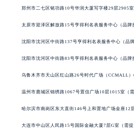
吉林省四平市铁东区紫气大路与南九
郑州市二七区铭功路10号华润大厦写字楼29层2905
吉林省松原市宁江区五环大街宝玑售
吉林省通化市东昌区环通乡江南大街
太原市迎泽区解放路15号亨得利名表服务中心（品牌
吉林省延边市延吉市解放路宝玑售后
辽宁省鞍山市铁东区站前街宝玑售后
沈阳市沈河区中街路137号亨得利名表服务中心（品
辽宁省本溪市平山区胜利路宝玑售后
辽宁省朝阳市双塔区新华路宝玑售后
沈阳市沈河区中街路83号亨得利名表服务中心（品牌
辽宁省丹东市振兴区七经街宝玑售后
辽宁省抚顺市新抚区东一路宝玑售后
乌鲁木齐市天山区红山路26号时代广场（CCMALL）C
辽宁省阜新市海州区解放大街宝玑售
辽宁省葫芦岛市连山区中央路宝玑售
温州市鹿城区锦绣路1067号置信广场10层1015室（
辽宁省锦州市古塔区中央大街宝玑售
辽宁省辽阳市白塔区新运大街宝玑售
哈尔滨市南岗区东大直街146号上和置地广场金座12层
辽宁省盘锦市兴隆台区石油大街宝玑
辽宁省铁岭市银州区南马路宝玑售后
大连市中山区人民路15号国际金融大厦7层G室（需
辽宁省营口市站前区市府路与渤海大