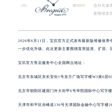
息补充速
盐城市盐都区世纪大道5号盐城金融城写
泰州市海陵区永定东路399号置地商
要围绕直
宁波市江北区大闸南路500号来福士广
服…
杭州市上城区钱江路1366号华润大厦
金华市金东区东市南街777号金华万达
2026年6月11日，宝玑官方正式发布最新版维修
绍兴市越城区胜利东路379号世茂天
嘉兴市南湖区广益路705号嘉兴世界贸
一步优化升级。此次更新主要围绕直营提质、扩容、
南昌市红谷滩新区红谷中大道998号
济南市历下区经十路11111号华润中
宝玑官方售后服务中心全国网点地址：
广州市天河区天河路230号万菱汇国
广州市越秀区环市东路371-375号
北京市东城区东长安街1号东方广场写字楼W3座6层6
深圳市罗湖区深南东路5001号华润大
惠州市惠城区江北文昌一路7号华贸大
北京市朝阳区建国门外大街甲6号华熙国际中心写字楼D
厦门市思明区湖滨东路95号华润大厦写
福州市鼓楼区五四路128-1号恒力城
天津市和平区赤峰道136号天津国际金融中心写字楼26
成都市锦江区人民东路6号SAC东原中