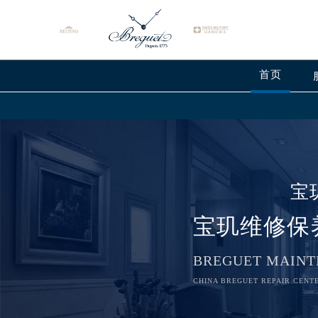
首页
宝
宝玑维修保
BREGUET MAINT
CHINA BREGUET REPAIR CENTE