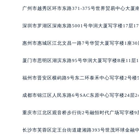
黑龙江省大庆市萨尔图区会战大街宝
广州市越秀区环市东路371-375号世界贸易中心大厦
黑龙江省鹤岗市向阳区红军路宝玑售
黑龙江省黑河市爱辉区中央街宝玑售
深圳市罗湖区深南东路5001号华润大厦写字楼17层1
黑龙江省鸡西市鸡冠区红军路宝玑售
黑龙江省佳木斯市向阳区长安路宝玑
惠州市惠城区江北文昌一路7号华贸大厦写字楼1座30
黑龙江省牡丹江市东安区太平路宝玑
黑龙江省七台河市桃山区大同街宝玑
厦门市思明区湖滨东路95号华润大厦写字楼B座11层1
黑龙江省齐齐哈尔市龙沙区龙华路宝
黑龙江省双鸭山市尖山区新兴大街宝
福州市晋安区横屿路9号东二环泰禾中心写字楼2号楼5
黑龙江省绥化市北林区新华街与康庄
黑龙江省伊春市伊美区通河路宝玑售
成都市锦江区人民东路6号SAC东原中心写字楼24层2
吉林省白城市洮北区明仁南街宝玑售
吉林省白山市浑江区浑江大街宝玑售
重庆市江北区观音桥步行街2号融恒时代广场写字楼9层
吉林省吉林市船营区河南街宝玑售后
吉林省辽源市龙山区人民大街宝玑售
长沙市芙蓉区定王台街道建湘路393号世茂环球金融中
吉林省梅河口市新华街道梅河大街宝