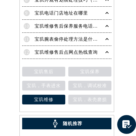
8
宝玑外观有划痕处理技巧（轻松修复爱表的实用方法）
9
宝玑电话门店地址在哪里
10
宝玑维修售后保养服务电话是多少
11
宝玑腕表偷停处理方法是什么（专业维修指南与常见故障排查）
12
宝玑维修售后点网点热线查询
宝玑售后
宝玑保养
宝玑，手表进水
宝玑，调试校准
宝玑维修
宝玑，表壳磨损
提前预约）

随机推荐