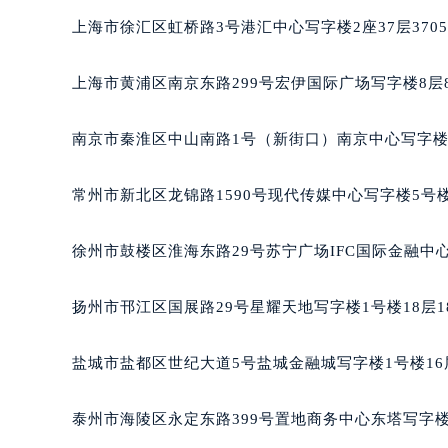
重庆市江北区观音桥步行街2号融恒时
上海市徐汇区虹桥路3号港汇中心写字楼2座37层370
长沙市芙蓉区定王台街道建湘路393
郑州市二七区铭功路10号华润大厦写字
上海市黄浦区南京东路299号宏伊国际广场写字楼8层
太原市迎泽区解放路15号亨得利名
沈阳市沈河区中街路137号亨得利名
南京市秦淮区中山南路1号（新街口）南京中心写字楼2
沈阳市沈河区中街路83号亨得利名
乌鲁木齐市天山区红山路26号时代广场
常州市新北区龙锦路1590号现代传媒中心写字楼5号楼
温州市鹿城区锦绣路1067号置信广场
哈尔滨市道里区友谊西路600号富力中
徐州市鼓楼区淮海东路29号苏宁广场IFC国际金融中心
大连市中山区人民路15号国际金融大
佛山市禅城区季华五路57号万科金融中
扬州市邗江区国展路29号星耀天地写字楼1号楼18层1
东莞市东城街道鸿福东路1号民盈国贸
无锡市梁溪区人民中路139号恒隆广场
盐城市盐都区世纪大道5号盐城金融城写字楼1号楼16
南通市崇川区工农路57号圆融广场写字
苏州市苏州工业园区星港街199号苏州
泰州市海陵区永定东路399号置地商务中心东塔写字楼
武汉市江汉区解放大道686号世界贸易