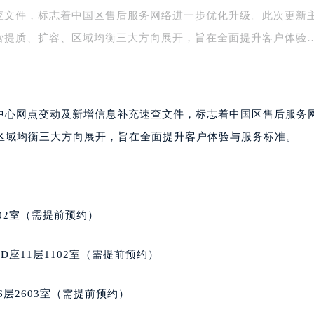
查文件，标志着中国区售后服务网络进一步优化升级。此次更新
字楼1号楼16层1604室（需提前预约）
务中心东塔写字楼（华润万象城）17层1706室（需提前预约）
营提质、扩容、区域均衡三大方向展开，旨在全面提升客户体验
场办公楼20层2009室（需提前预约）
写字楼A座5层503-5室（需提前预约）
广场写字楼4号楼22层2209室（需提前预约）
保养中心网点变动及新增信息补充速查文件，标志着中国区售后服务
际中心写字楼8层805室（需提前预约）
易中心写字楼A座13层1304室（需提前预约）
区域均衡三大方向展开，旨在全面提升客户体验与服务标准。
绿地双子塔（中央广场）A1座办公楼14层07室（需提前预约）
心写字楼（万象城）15层1508室（需提前预约）
际中心写字楼A塔7层704室（需提前预约）
世界贸易中心大厦南塔写字楼15层07室（需提前预约）
02室（需提前预约）
厦写字楼17层1701室（需提前预约）
厦写字楼1座30层05室（需提前预约）
座11层1102室（需提前预约）
字楼B座11层1104室（需提前预约）
写字楼15层03室（需提前预约）
层2603室（需提前预约）
心写字楼24层2406B室（需提前预约）