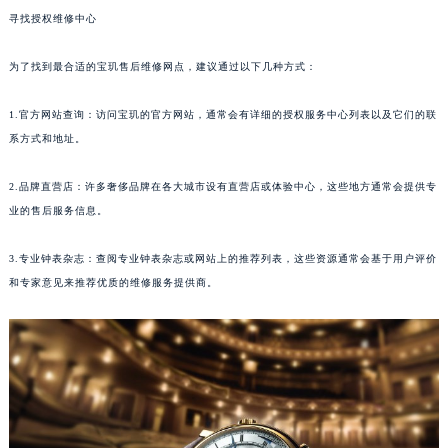
寻找授权维修中心
重庆市江北区观音桥步行街2号融恒时代广场写字楼9层902室（需提前预约）
长沙市芙蓉区定王台街道建湘路393号世茂环球金融中心写字楼（芙蓉广场）10层13室（需提前预约）
为了找到最合适的宝玑售后维修网点，建议通过以下几种方式：
郑州市二七区铭功路10号华润大厦写字楼29层2905室（需提前预约）
太原市迎泽区解放路15号亨得利名表服务中心（品牌授权店）3层整层（需提前预约）
1.官方网站查询：访问宝玑的官方网站，通常会有详细的授权服务中心列表以及它们的联
沈阳市沈河区中街路137号亨得利名表服务中心（品牌授权店）1层整层（需提前预约）
系方式和地址。
沈阳市沈河区中街路83号亨得利名表服务中心（品牌授权店）1层整层（需提前预约）
2.品牌直营店：许多奢侈品牌在各大城市设有直营店或体验中心，这些地方通常会提供专
乌鲁木齐市天山区红山路26号时代广场（CCMALL）C座17层17-B（需提前预约）
业的售后服务信息。
温州市鹿城区锦绣路1067号置信广场10层1015室（需提前预约）
哈尔滨市道里区友谊西路600号富力中心T2座写字楼29层03室（需提前预约）
3.专业钟表杂志：查阅专业钟表杂志或网站上的推荐列表，这些资源通常会基于用户评价
大连市中山区人民路15号国际金融大厦7层G室（需提前预约）
和专家意见来推荐优质的维修服务提供商。
佛山市禅城区季华五路57号万科金融中心C座12层1205室（需提前预约）
东莞市东城街道鸿福东路1号民盈国贸中心T1写字楼9层907室（需提前预约）
无锡市梁溪区人民中路139号恒隆广场写字楼1座11层1104室（需提前预约）
南通市崇川区工农路57号圆融广场写字楼16层1603室（需提前预约）
苏州市苏州工业园区星港街199号苏州中心办公楼C座22层08室（需提前预约）
武汉市江汉区解放大道686号世界贸易大厦38层09室（需提前预约）