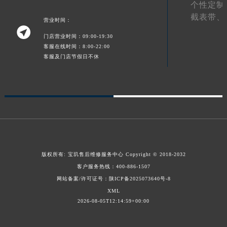
个性定制
澳门特别行政区花王堂区大三巴商圈宝玑售后服务中心（需提前预约）
截表带、
营业时间：
澳门特别行政区嘉模堂区官也街宝玑售后服务中心（需提前预约）

门店营业时间：09:00-19:30
澳门省路氹城市金光大道宝玑售后服务中心（需提前预约）
客服在线时间：8:00-22:00
澳门特别行政区望德堂区塔石广场宝玑售后服务中心（需提前预约）
客服及门店节假日不休
福建省福州市鼓楼区五四路128-1号恒力城写字楼15层03室宝玑售后服务中心（需提前预约）
福建省厦门市思明区湖滨东路95号万象城华润大厦B座11层1104室宝玑售后服务中心（需提前预约）
广东省潮州市潮安区新风路与潮汕路交汇处宝玑售后服务中心（需提前预约）
广东省广州市天河区天河路230号万菱汇国际中心A塔7层704室宝玑售后服务中心（需提前预约）
广东省广州市越秀区环市东路371-375号世界贸易中心大厦南塔15层1507室宝玑售后服务中心（需提前预约）
广东省河源市源城区越王大道宝玑售后服务中心（需提前预约）
广东省惠州市惠城区江北文昌一路7号华贸大厦1座30层3005室宝玑售后服务中心（需提前预约）
版权所有:
宝玑售后维修服务中心
Copyright © 2018-2032
客户服务热线：
400-886-1507
广东省江门市蓬江区广场西路宝玑售后服务中心（需提前预约）
网站备案/许可证号：陕ICP备2025073640号-8
广东省揭阳市榕城进贤门步行街宝玑售后服务中心（需提前预约）
XML
广东省茂名市电白区水东街道迎宾大道宝玑售后服务中心（需提前预约）
2026-08-05T12:14:59+00:00
广东省梅州市梅江区金燕大道宝玑售后服务中心（需提前预约）
广东省清远市清城区湖西路宝玑售后服务中心（需提前预约）