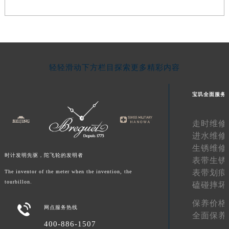
山东省枣庄市滕州市北辛路与善国路交叉口宝玑售后服务中心（需提前预约）
山东省淄博市张店区金晶大道宝玑售后服务中心（需提前预约）
上海市黄浦区南京东路299号宏伊国际广场写字楼8层806室宝玑售后服务中心（需提前预约）
上海市徐汇区虹桥路3号港汇中心2座37层3705室宝玑售后服务中心（需提前预约）
轻轻滑动下方栏目探索更多精彩内容
浙江省杭州市上城区钱江路1366号华润大厦A座5层503-5室宝玑售后服务中心（需提前预约）
浙江省湖州市吴兴区劳动路宝玑售后服务中心（需提前预约）
宝玑全面服务
浙江省嘉兴市南湖区广益路705号嘉兴世界贸易中心A座13层1304室宝玑售后服务中心（需提前预约）
浙江省金华市金东区东市南街777号金华万达广场4号楼22楼2209室宝玑售后服务中心（需提前预约）
走时维修
浙江省丽水市莲都区解放街宝玑售后服务中心（需提前预约）
进水维修
浙江省宁波市江北区大闸南路500号来福士广场办公楼20层2009室宝玑售后服务中心（需提前预约）
生锈维修
浙江省衢州市柯城区上街宝玑售后服务中心（需提前预约）
时计发明先驱，陀飞轮的发明者
表带生锈
浙江省绍兴市越城区胜利东路379号世茂天际中心写字楼8层805室宝玑售后服务中心（需提前预约）
表带划痕
The inventor of the meter when the invention, the
tourbillon.
浙江省舟山市定海区解放东路宝玑售后服务中心（需提前预约）
磕碰摔坏
澳门特别行政区大堂区议事亭前地（新马路）宝玑售后服务中心（需提前预约）
保养价格

网点服务热线
澳门特别行政区风顺堂区南湾大马路宝玑售后服务中心（需提前预约）
全面保养
400-886-1507
澳门特别行政区花地玛堂区关闸广场宝玑售后服务中心（需提前预约）