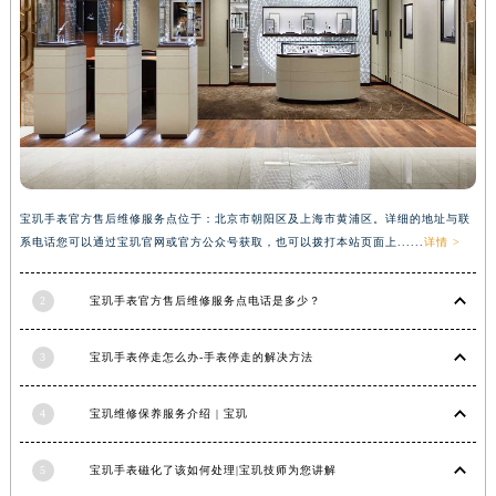
安徽省滁州市琅琊区南谯北路宝玑售后服务中心（需提前预约）
安徽省阜阳市颍州区颍州北路宝玑售后服务中心（需提前预约）
安徽省淮北市相山区淮海路宝玑售后服务中心（需提前预约）
安徽省淮南市田家庵区国庆中路宝玑售后服务中心（需提前预约）
安徽省黄山市屯溪区黄山西路宝玑售后服务中心（需提前预约）
安徽省六安市金安区解放中路宝玑售后服务中心（需提前预约）
安徽省马鞍山市雨山区湖南西路宝玑售后服务中心（需提前预约）
宝玑手表官方售后维修服务点位于：北京市朝阳区及上海市黄浦区。详细的地址与联
安徽省宿州市埇桥区人民中路宝玑售后服务中心（需提前预约）
系电话您可以通过宝玑官网或官方公众号获取，也可以拨打本站页面上......
详情 >
安徽省铜陵市铜官区石城大道宝玑售后服务中心（需提前预约）
2
宝玑手表官方售后维修服务点电话是多少？
安徽省芜湖市镜湖区中山路步行街宝玑售后服务中心（需提前预约）
安徽省宣城市宣州区叠嶂西路宝玑售后服务中心（需提前预约）
3
宝玑手表停走怎么办-手表停走的解决方法
福建省龙岩市新罗区九一南路宝玑售后服务中心（需提前预约）
福建省南平市建阳区人民西路宝玑售后服务中心（需提前预约）
4
宝玑维修保养服务介绍 | 宝玑
福建省宁德市蕉城区天湖东路宝玑售后服务中心（需提前预约）
福建省莆田市城厢区霞林街道荔华东大道宝玑售后服务中心（需提前预约）
5
宝玑手表磁化了该如何处理|宝玑技师为您讲解
福建省三明市三元区东乾二路宝玑售后服务中心（需提前预约）