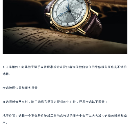
南宁市青秀区金湖路59号地王大厦12楼1224室（需提前预约）
合肥市蜀山区潜山路111号万象城华润大厦B座12楼03室（需提前预约）
泉州市丰泽区宝洲路729号浦西万达中心写字楼A座7楼709室（需提前预约）
青岛市南区山东路6号华润大厦B座22层04室（需提前预约）
烟台市芝罘区胜利路139号万达金融中心A座907室（需提前预约）
长春市朝阳区西安大路727号中银大厦A座(旺进大厦)18层09室（需提前预约）
贵阳市南明区都司高架桥路33号亨特国际金融中心14楼14D（需提前预约）
昆明市盘龙区北京路928号同德昆明广场写字楼10层06室（需提前预约）
4.口碑相传：向其他宝玑手表收藏家或钟表爱好者询问他们信任的维修服务商也是不错的
石家庄市长安区中山东路39号勒泰中心写字楼B座13层07室（需提前预约）
选择。
西安市碑林区南关正街88号华侨城长安国际中心E座6楼10室（需提前预约）
海口市龙华区金贸东路5号海口华润大厦B座17层1707室（需提前预约）
考虑地理位置和服务质量
唐山市路南区新华东道100号万达广场写字楼A座10层1002室（需提前预约）
在选择维修网点时，除了确保它是官方授权的中心外，还应考虑以下因素：
台州市椒江区东海大道1800号腾达中心东1幢20楼2002室（需提前预约）
内蒙古自治区呼和浩特市玉泉区大学西街70号华润万象城写字楼（鄂尔多斯大厦）23层2326室（需提前预约）
地理位置：选择一个离你居住地或工作地点较近的服务中心可以大大减少送修的时间和成
甘肃省兰州市七里河区西津西路16号兰州中心写字楼21层2102室（需提前预约）
本。
重庆市解放碑渝中区民权路28号英利国际金融中心写字楼20层01室（需提前预约）