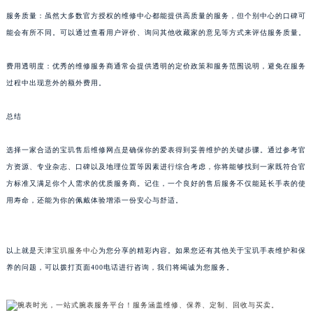
黑龙江省大庆市萨尔图区会战大街宝玑售后服务中心（需提前预约）
服务质量：虽然大多数官方授权的维修中心都能提供高质量的服务，但个别中心的口碑可
能会有所不同。可以通过查看用户评价、询问其他收藏家的意见等方式来评估服务质量。
黑龙江省鹤岗市向阳区红军路宝玑售后服务中心（需提前预约）
黑龙江省黑河市爱辉区中央街宝玑售后服务中心（需提前预约）
费用透明度：优秀的维修服务商通常会提供透明的定价政策和服务范围说明，避免在服务
黑龙江省鸡西市鸡冠区红军路宝玑售后服务中心（需提前预约）
过程中出现意外的额外费用。
黑龙江省佳木斯市向阳区长安路宝玑售后服务中心（需提前预约）
黑龙江省牡丹江市东安区太平路宝玑售后服务中心（需提前预约）
总结
黑龙江省七台河市桃山区大同街宝玑售后服务中心（需提前预约）
选择一家合适的宝玑售后维修网点是确保你的爱表得到妥善维护的关键步骤。通过参考官
黑龙江省齐齐哈尔市龙沙区龙华路宝玑售后服务中心（需提前预约）
方资源、专业杂志、口碑以及地理位置等因素进行综合考虑，你将能够找到一家既符合官
黑龙江省双鸭山市尖山区新兴大街宝玑售后服务中心（需提前预约）
方标准又满足你个人需求的优质服务商。记住，一个良好的售后服务不仅能延长手表的使
黑龙江省绥化市北林区新华街与康庄路交叉口宝玑售后服务中心（需提前预约）
用寿命，还能为你的佩戴体验增添一份安心与舒适。
黑龙江省伊春市伊美区通河路宝玑售后服务中心（需提前预约）
吉林省白城市洮北区明仁南街宝玑售后服务中心（需提前预约）
吉林省白山市浑江区浑江大街宝玑售后服务中心（需提前预约）
以上就是
天津宝玑服务中心
为您分享的精彩内容。如果您还有其他关于宝玑手表维护和保
养的问题，可以拨打页面400电话进行咨询，我们将竭诚为您服务。
吉林省吉林市船营区河南街宝玑售后服务中心（需提前预约）
吉林省辽源市龙山区人民大街宝玑售后服务中心（需提前预约）
吉林省梅河口市新华街道梅河大街宝玑售后服务中心（需提前预约）