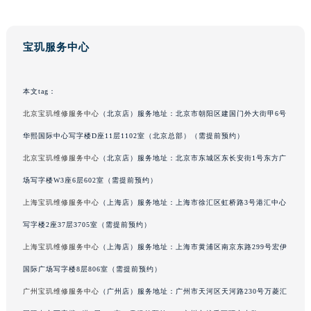
吉林省四平市铁东区紫气大路与南九经街交汇处宝玑售后服务中心（需提前预约）
吉林省松原市宁江区五环大街宝玑售后服务中心（需提前预约）
宝玑服务中心
吉林省通化市东昌区环通乡江南大街宝玑售后服务中心（需提前预约）
吉林省延边市延吉市解放路宝玑售后服务中心（需提前预约）
本文tag：
辽宁省鞍山市铁东区站前街宝玑售后服务中心（需提前预约）
辽宁省本溪市平山区胜利路宝玑售后服务中心（需提前预约）
北京宝玑维修服务中心
（北京店）服务地址：北京市朝阳区建国门外大街甲6号
辽宁省朝阳市双塔区新华路宝玑售后服务中心（需提前预约）
华熙国际中心写字楼D座11层1102室（北京总部）（需提前预约）
辽宁省丹东市振兴区七经街宝玑售后服务中心（需提前预约）
北京宝玑维修服务中心
（北京店）服务地址：北京市东城区东长安街1号东方广
辽宁省抚顺市新抚区东一路宝玑售后服务中心（需提前预约）
场写字楼W3座6层602室（需提前预约）
辽宁省阜新市海州区解放大街宝玑售后服务中心（需提前预约）
上海宝玑维修服务中心
（上海店）服务地址：上海市徐汇区虹桥路3号港汇中心
辽宁省葫芦岛市连山区中央路宝玑售后服务中心（需提前预约）
写字楼2座37层3705室（需提前预约）
辽宁省锦州市古塔区中央大街宝玑售后服务中心（需提前预约）
上海宝玑维修服务中心
（上海店）服务地址：上海市黄浦区南京东路299号宏伊
辽宁省辽阳市白塔区新运大街宝玑售后服务中心（需提前预约）
辽宁省盘锦市兴隆台区石油大街宝玑售后服务中心（需提前预约）
国际广场写字楼8层806室（需提前预约）
辽宁省铁岭市银州区南马路宝玑售后服务中心（需提前预约）
广州宝玑维修服务中心
（广州店）服务地址：广州市天河区天河路230号万菱汇
辽宁省营口市站前区市府路与渤海大街交叉口宝玑售后服务中心（需提前预约）