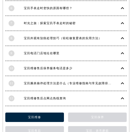
福建省漳州市龙文区步港路宝玑售后服务中心（需提前预约）
6
宝玑手表走时变快的原因有哪些？
江苏省常州市新北区龙锦路1590号现代传媒中心5号楼10层1008室宝玑售后服务中心（需提前预约）
江苏省淮安市清江浦区淮海北路宝玑售后服务中心（需提前预约）
7
时光之旅：探索宝玑手表走时的秘密
江苏省连云港市海州区通灌北路宝玑售后服务中心（需提前预约）
8
宝玑外观有划痕处理技巧（轻松修复爱表的实用方法）
江苏省南京市秦淮区中山南路1号南京中心22层22-C1-C3室宝玑售后服务中心（需提前预约）
江苏省宿迁市宿城区西湖路宝玑售后服务中心（需提前预约）
9
宝玑电话门店地址在哪里
江苏省泰州市海陵区永定东路399号置地商务中心东塔（华润万象城）17层1706室宝玑售后服务中心（需提前预约）
江苏省徐州市鼓楼区淮海东路29号苏宁广场IFC国际金融中心35层3508室宝玑售后服务中心（需提前预约）
10
宝玑维修售后保养服务电话是多少
江苏省盐城市盐都区世纪大道5号盐城金融城写字楼1号楼16层1604室宝玑售后服务中心（需提前预约）
江苏省扬州市邗江区国展路29号星耀天地写字楼1号楼18层1803室宝玑售后服务中心（需提前预约）
11
宝玑腕表偷停处理方法是什么（专业维修指南与常见故障排查）
江苏省镇江市京口区中山东路宝玑售后服务中心（需提前预约）
江西省抚州市临川区赣东大道宝玑售后服务中心（需提前预约）
12
宝玑维修售后点网点热线查询
江西省赣州市章贡区文清路宝玑售后服务中心（需提前预约）
江西省吉安市吉州区井冈山大道宝玑售后服务中心（需提前预约）
宝玑维修
宝玑保养
江西省景德镇市珠山区珠山中路宝玑售后服务中心（需提前预约）
江西省九江市浔阳区浔阳路宝玑售后服务中心（需提前预约）
宝玑售后
宝玑，表壳磨损