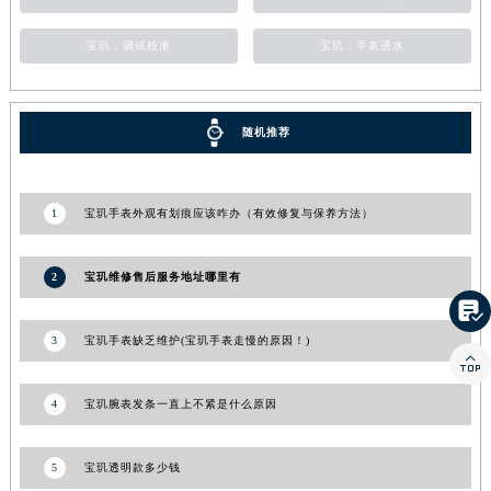
江西省南昌市红谷滩新区红谷中大道998号绿地双子塔（中央广场）A1座办公楼14层1407室宝玑售后服务中心（需提前预约）
宝玑，调试校准
宝玑，手表进水
江西省萍乡市安源区萍安北大道与康庄路交叉口宝玑售后服务中心（需提前预约）
江西省上饶市信州区滨江西路宝玑售后服务中心（需提前预约）
江西省新余市渝水区北湖西路宝玑售后服务中心（需提前预约）
随机推荐
江西省宜春市袁州区中山中路宝玑售后服务中心（需提前预约）
江西省鹰潭市月湖区胜利东路宝玑售后服务中心（需提前预约）
山东省德州市德城区东风中路宝玑售后服务中心（需提前预约）
1
宝玑手表外观有划痕应该咋办（有效修复与保养方法）
山东省东营市东营区济南路宝玑售后服务中心（需提前预约）
山东省济南市历下区经十路11111号华润中心写字楼（万象城）15层1508室宝玑售后服务中心（需提前预约）
2
宝玑维修售后服务地址哪里有
山东省济宁市任城区太白楼路宝玑售后服务中心（需提前预约）

山东省莱芜市文化南路8号银座商城名表维修一楼名表维修宝玑售后服务中心（需提前预约）
3
宝玑手表缺乏维护(宝玑手表走慢的原因！)

山东省临沂市兰山区解放路宝玑售后服务中心（需提前预约）
山东省日照市东港区烟台路宝玑售后服务中心（需提前预约）
4
宝玑腕表发条一直上不紧是什么原因
山东省泰安市泰山区财源街道泰山大街宝玑售后服务中心（需提前预约）
山东省威海市环翠区新威海路89号振华商厦一楼名表维修宝玑售后服务中心（需提前预约）
5
宝玑透明款多少钱
山东省潍坊市奎文区东风东街宝玑售后服务中心（需提前预约）