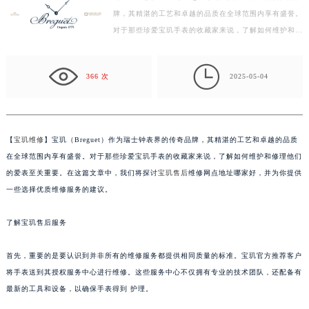
牌，其精湛的工艺和卓越的品质在全球范围内享有盛誉。
盐城市盐都区世纪大道5号盐城金融城写字楼1号楼16层1604室（需提前预约）
对于那些珍爱宝玑手表的收藏家来说，了解如何维护和修
泰州市海陵区永定东路399号置地商务中心东塔写字楼（华润万象城）17层1706室（需提前预约）
理他们的爱表至关重要。在这篇文章中，我们将探讨宝
宁波市江北区大闸南路500号来福士广场办公楼20层2009室（需提前预约）
玑…

杭州市上城区钱江路1366号华润大厦写字楼A座5层503-5室（需提前预约）
366 次
2025-05-04
金华市金东区东市南街777号金华万达广场写字楼4号楼22层2209室（需提前预约）
绍兴市越城区胜利东路379号世茂天际中心写字楼8层805室（需提前预约）
嘉兴市南湖区广益路705号嘉兴世界贸易中心写字楼A座13层1304室（需提前预约）
【
宝玑维修
】宝玑（Breguet）作为瑞士钟表界的传奇品牌，其精湛的工艺和卓越的品质
南昌市红谷滩新区红谷中大道998号绿地双子塔（中央广场）A1座办公楼14层07室（需提前预约）
在全球范围内享有盛誉。对于那些珍爱宝玑手表的收藏家来说，了解如何维护和修理他们
济南市历下区经十路11111号华润中心写字楼（万象城）15层1508室（需提前预约）
的爱表至关重要。在这篇文章中，我们将探讨
宝玑售后
维修网点地址哪家好，并为你提供
广州市天河区天河路230号万菱汇国际中心写字楼A塔7层704室（需提前预约）
一些选择优质维修服务的建议。
广州市越秀区环市东路371-375号世界贸易中心大厦南塔写字楼15层07室（需提前预约）
了解宝玑售后服务
深圳市罗湖区深南东路5001号华润大厦写字楼17层1701室（需提前预约）
惠州市惠城区江北文昌一路7号华贸大厦写字楼1座30层05室（需提前预约）
首先，重要的是要认识到并非所有的维修服务都提供相同质量的标准。宝玑官方推荐客户
厦门市思明区湖滨东路95号华润大厦写字楼B座11层1104室（需提前预约）
将手表送到其授权服务中心进行维修。这些服务中心不仅拥有专业的技术团队，还配备有
福州市鼓楼区五四路128-1号恒力城写字楼15层03室（需提前预约）
最新的工具和设备，以确保手表得到 护理。
成都市锦江区人民东路6号SAC东原中心写字楼24层2406B室（需提前预约）