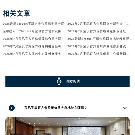
山西省大同市平城区迎宾街宝玑售后服务中心（需提前预约）
相关文章
山西省晋城市城区黄华街宝玑售后服务中心（需提前预约）
山西省晋中市榆次区顺城街宝玑售后服务中心（需提前预约）
2026最新Breguet宝玑名表售后保养服务网点地址调研报告
2026年7月宝玑官方售后网点全新列表（含迁移与新增）
温馨提示：2026年7月宝玑官方售后点搬迁及新开业信息
2026年7月宝玑官方保养维修服务点迁址与新开业信息补充速报文本最终公示
山西省临汾市尧都区解放路宝玑售后服务中心（需提前预约）
2026年7月宝玑官方维修保养综合服务网迁址与新增网点补充公示文件
2026最新Breguet宝玑售后网点地址考察报告
山西省吕梁市离石区永宁中路与建设街交叉口宝玑售后服务中心（需提前预约）
2026年7月宝玑官方保养维修网络更新补充版（含搬迁新增店面）
2026年7月宝玑官方售后保养维修服务点迁址与新增网点说明
山西省朔州市朔城区怡西路与鄯阳西街交汇处宝玑售后服务中心（需提前预约）
2026年7月宝玑官方保养中心及维修服务点最终变动对照表确认
2026年7月宝玑官方维修保养中心最新网点清单补充版（含迁址新开）内容
山西省忻州市忻府区和平东街与七一南路交叉口宝玑售后服务中心（需提前预约）
山西省阳泉市郊区平阳东街与新城大道交叉口宝玑售后服务中心（需提前预约）
山西省运城市盐湖区河东街宝玑售后服务中心（需提前预约）
推荐阅读
山西省长治市潞州区英雄中路宝玑售后服务中心（需提前预约）
山西省太原市迎泽区迎泽街道解放路15号亨得利名表维修授权店3楼宝玑售后服务中心（需提前预约）
天津市和平区赤峰道136号天津国际金融中心26层2603室宝玑售后服务中心（需提前预约）
安徽省安庆市迎江区人民路宝玑售后服务中心（需提前预约）
1
宝玑手表官方售后维修服务点地址在哪呢？
安徽省蚌埠市蚌山区淮河路宝玑售后服务中心（需提前预约）
安徽省亳州市谯城区魏武大道宝玑售后服务中心（需提前预约）
安徽省池州市贵池区长江路宝玑售后服务中心（需提前预约）