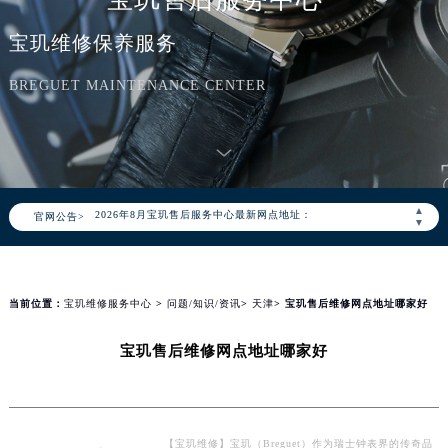
宝玑维修保养服务
BREGUET MAINTENANCE CENTER
2026年8月宝玑中国区售后服务网络优化升级公告
2026年8月宝玑全国官方售后客户服务热线：400-886-1507
宝玑官方全国统一服务热线400-886-1507，服务覆盖中国大陆、香港、澳门、台湾全部区域（非大陆需加拨“+86”）
2026年8月宝玑售后服务中心最新网点地址：
▲
官网公告>
北京市朝阳区建国门外大街甲6号华熙国际中心写字楼D座11层1102室（北京总部）（需提前预约）
▼
北京市东城区东长安街1号东方广场写字楼W3座6层602室（需提前预约）
天津市和平区赤峰道136号天津国际金融中心写字楼26层2603室（需提前预约）
上海市徐汇区虹桥路3号港汇中心写字楼2座37层3705室（需提前预约）
当前位置：
宝玑维修服务中心
>
问题/知识/资讯
>
天津
> 宝玑售后维修网点地址哪家好
上海市黄浦区南京东路299号宏伊国际广场写字楼8层806室（需提前预约）
宝玑售后维修网点地址哪家好
南京市秦淮区中山南路1号（新街口）南京中心写字楼22层C1-1室（需提前预约）
常州市新北区龙锦路1590号现代传媒中心写字楼5号楼10层1008室（需提前预约）
徐州市鼓楼区淮海东路29号苏宁广场IFC国际金融中心写字楼35层3508室（需提前预约）
扬州市邗江区国展路29号星耀天地写字楼1号楼18层1803室（需提前预约）
【宝玑维修】宝玑（Breguet）作为瑞士钟表界的传奇品