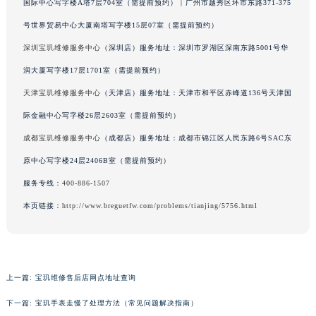
国际中心写字楼A塔7层704室（需提前预约） | 广州市越秀区环市东路371-375
辽宁省沈阳市沈河区中街路137号亨得利名表维修授权店1楼宝玑售后服务中心（需提前预约）
号世界贸易中心大厦南塔写字楼15层07室（需提前预约）
辽宁省沈阳市沈河区中街路83号亨得利名表维修授权店1楼宝玑售后服务中心（需提前预约）
深圳宝玑维修服务中心
（深圳店）服务地址：深圳市罗湖区深南东路5001号华
北京市朝阳区建国门外大街甲6号华熙国际中心D座11层1102室宝玑售后服务中心（北京总部）（需提前预约）
润大厦写字楼17层1701室（需提前预约）
北京市东城区东长安街1号王府井东方广场W3座6层602室宝玑售后服务中心（需提前预约）
天津宝玑维修服务中心
（天津店）服务地址：天津市和平区赤峰道136号天津国
河北省保定市竞秀区朝阳北大街北国先天下宝玑售后服务中心（需提前预约）
内蒙古自治区阿拉善盟市左旗土尔扈特大街宝玑售后服务中心（需提前预约）
际金融中心写字楼26层2603室（需提前预约）
内蒙古自治区巴彦淖尔市临河区新华街宝玑售后服务中心（需提前预约）
成都宝玑维修服务中心
（成都店）服务地址：成都市锦江区人民东路6号SAC东
内蒙古自治区包头市青山区幸福路甲3号王府井百货名表维修宝玑售后服务中心（需提前预约）
原中心写字楼24层2406B室（需提前预约）
内蒙古自治区赤峰市红山区哈达街宝玑售后服务中心（需提前预约）
服务专线：
400-886-1507
内蒙古自治区鄂尔多斯市东胜区伊金霍洛街宝玑售后服务中心（需提前预约）
本页链接：
http://www.breguetfw.com/problems/tianjing/5756.html
内蒙古自治区呼伦贝尔市海拉尔区中央街宝玑售后服务中心（需提前预约）
内蒙古自治区通辽市科尔沁区明仁大街宝玑售后服务中心（需提前预约）
内蒙古自治区乌海市海勃湾区人民南路宝玑售后服务中心（需提前预约）
内蒙古自治区乌兰察布市集宁区恩和大街宝玑售后服务中心（需提前预约）
上一篇:
宝玑维修售后店网点地址查询
内蒙古自治区锡林郭勒盟市锡林浩特市光明街与额尔敦路交叉口宝玑售后服务中心（需提前预约）
下一篇:
宝玑手表走慢了处理方法（常见问题解决指南）
内蒙古自治区兴安盟市乌兰浩特市兴安大街宝玑售后服务中心（需提前预约）