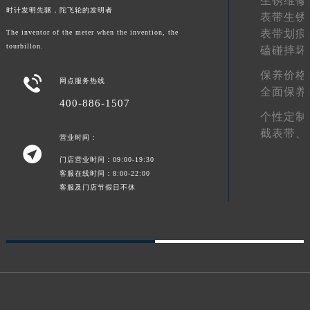
生锈维修
时计发明先驱，陀飞轮的发明者
山东省威海市环翠区新威海路89号振华商厦一楼名表维修宝玑售后服务中心（需提前预约）
表带生锈
表带划痕
The inventor of the meter when the invention, the
山东省潍坊市奎文区东风东街宝玑售后服务中心（需提前预约）
tourbillon.
磕碰摔坏
山东省枣庄市滕州市北辛路与善国路交叉口宝玑售后服务中心（需提前预约）
山东省淄博市张店区金晶大道宝玑售后服务中心（需提前预约）
保养价格

网点服务热线
全面保养
上海市黄浦区南京东路299号宏伊国际广场写字楼8层806室宝玑售后服务中心（需提前预约）
400-886-1507
上海市徐汇区虹桥路3号港汇中心2座37层3705室宝玑售后服务中心（需提前预约）
个性定制
浙江省杭州市上城区钱江路1366号华润大厦A座5层503-5室宝玑售后服务中心（需提前预约）
截表带、
营业时间：

浙江省湖州市吴兴区劳动路宝玑售后服务中心（需提前预约）
门店营业时间：09:00-19:30
浙江省嘉兴市南湖区广益路705号嘉兴世界贸易中心A座13层1304室宝玑售后服务中心（需提前预约）
客服在线时间：8:00-22:00
客服及门店节假日不休
浙江省金华市金东区东市南街777号金华万达广场4号楼22楼2209室宝玑售后服务中心（需提前预约）
浙江省丽水市莲都区解放街宝玑售后服务中心（需提前预约）
浙江省宁波市江北区大闸南路500号来福士广场办公楼20层2009室宝玑售后服务中心（需提前预约）
浙江省衢州市柯城区上街宝玑售后服务中心（需提前预约）
浙江省绍兴市越城区胜利东路379号世茂天际中心写字楼8层805室宝玑售后服务中心（需提前预约）
浙江省舟山市定海区解放东路宝玑售后服务中心（需提前预约）
澳门特别行政区大堂区议事亭前地（新马路）宝玑售后服务中心（需提前预约）