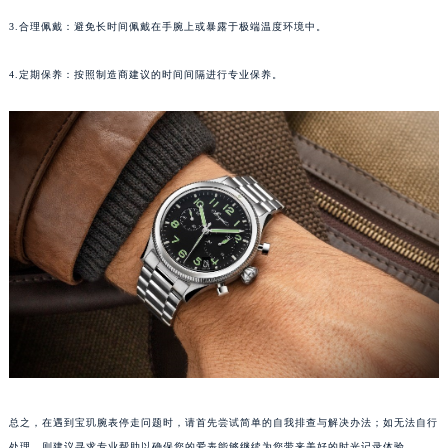
苏州市苏州工业园区星港街199号苏州中心办公楼C座22层08室（需提前预约）
3.合理佩戴：避免长时间佩戴在手腕上或暴露于极端温度环境中。
武汉市江汉区解放大道686号世界贸易大厦38层09室（需提前预约）
4.定期保养：按照制造商建议的时间间隔进行专业保养。
南宁市青秀区金湖路59号地王大厦12楼1224室（需提前预约）
合肥市蜀山区潜山路111号万象城华润大厦B座12楼03室（需提前预约）
泉州市丰泽区宝洲路729号浦西万达中心写字楼A座7楼709室（需提前预约）
青岛市南区山东路6号华润大厦B座22层04室（需提前预约）
烟台市芝罘区胜利路139号万达金融中心A座907室（需提前预约）
长春市朝阳区西安大路727号中银大厦A座(旺进大厦)18层09室（需提前预约）
贵阳市南明区都司高架桥路33号亨特国际金融中心14楼14D（需提前预约）
昆明市盘龙区北京路928号同德昆明广场写字楼10层06室（需提前预约）
石家庄市长安区中山东路39号勒泰中心写字楼B座13层07室（需提前预约）
西安市碑林区南关正街88号华侨城长安国际中心E座6楼10室（需提前预约）
海口市龙华区金贸东路5号海口华润大厦B座17层1707室（需提前预约）
唐山市路南区新华东道100号万达广场写字楼A座10层1002室（需提前预约）
台州市椒江区东海大道1800号腾达中心东1幢20楼2002室（需提前预约）
总之，在遇到宝玑腕表停走问题时，请首先尝试简单的自我排查与解决办法；如无法自行
内蒙古自治区呼和浩特市玉泉区大学西街70号华润万象城写字楼（鄂尔多斯大厦）23层2326室（需提前预约）
处理，则建议寻求专业帮助以确保您的爱表能够继续为您带来美好的时光记录体验。