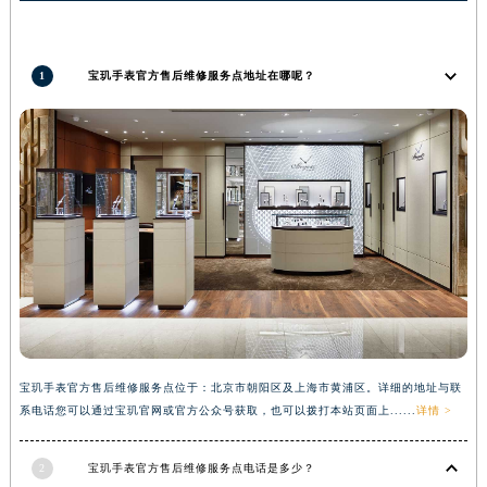
内蒙古自治区锡林郭勒盟市锡林浩特市光明街与额尔敦路交叉口宝玑售后服务中心（需提前预约）
内蒙古自治区兴安盟市乌兰浩特市兴安大街宝玑售后服务中心（需提前预约）
1
宝玑手表官方售后维修服务点地址在哪呢？
山西省大同市平城区迎宾街宝玑售后服务中心（需提前预约）
山西省晋城市城区黄华街宝玑售后服务中心（需提前预约）
山西省晋中市榆次区顺城街宝玑售后服务中心（需提前预约）
山西省临汾市尧都区解放路宝玑售后服务中心（需提前预约）
山西省吕梁市离石区永宁中路与建设街交叉口宝玑售后服务中心（需提前预约）
山西省朔州市朔城区怡西路与鄯阳西街交汇处宝玑售后服务中心（需提前预约）
山西省忻州市忻府区和平东街与七一南路交叉口宝玑售后服务中心（需提前预约）
山西省阳泉市郊区平阳东街与新城大道交叉口宝玑售后服务中心（需提前预约）
山西省运城市盐湖区河东街宝玑售后服务中心（需提前预约）
山西省长治市潞州区英雄中路宝玑售后服务中心（需提前预约）
宝玑手表官方售后维修服务点位于：北京市朝阳区及上海市黄浦区。详细的地址与联
山西省太原市迎泽区迎泽街道解放路15号亨得利名表维修授权店3楼宝玑售后服务中心（需提前预约）
系电话您可以通过宝玑官网或官方公众号获取，也可以拨打本站页面上......
详情 >
天津市和平区赤峰道136号天津国际金融中心26层2603室宝玑售后服务中心（需提前预约）
安徽省安庆市迎江区人民路宝玑售后服务中心（需提前预约）
2
宝玑手表官方售后维修服务点电话是多少？
安徽省蚌埠市蚌山区淮河路宝玑售后服务中心（需提前预约）