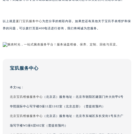
甘肃省兰州市七里河区西津西路16号兰州中心写字楼21层2102室（需提前预约）
重庆市解放碑渝中区民权路28号英利国际金融中心写字楼20层01室（需提前预约）
以上就是
厦门宝玑服务中心
为您分享的精彩内容。如果您还有其他关于宝玑手表维护和保
黑龙江省大庆市萨尔图区会战大街宝玑售后服务中心（需提前预约）
养的问题，可以拨打页面400电话进行咨询，我们将竭诚为您服务。
黑龙江省鹤岗市向阳区红军路宝玑售后服务中心（需提前预约）
黑龙江省黑河市爱辉区中央街宝玑售后服务中心（需提前预约）
黑龙江省鸡西市鸡冠区红军路宝玑售后服务中心（需提前预约）
黑龙江省佳木斯市向阳区长安路宝玑售后服务中心（需提前预约）
黑龙江省牡丹江市东安区太平路宝玑售后服务中心（需提前预约）
宝玑服务中心
黑龙江省七台河市桃山区大同街宝玑售后服务中心（需提前预约）
黑龙江省齐齐哈尔市龙沙区龙华路宝玑售后服务中心（需提前预约）
本文tag：
黑龙江省双鸭山市尖山区新兴大街宝玑售后服务中心（需提前预约）
北京宝玑维修服务中心
（北京店）服务地址：北京市朝阳区建国门外大街甲6号
黑龙江省绥化市北林区新华街与康庄路交叉口宝玑售后服务中心（需提前预约）
华熙国际中心写字楼D座11层1102室（北京总部）（需提前预约）
黑龙江省伊春市伊美区通河路宝玑售后服务中心（需提前预约）
吉林省白城市洮北区明仁南街宝玑售后服务中心（需提前预约）
北京宝玑维修服务中心
（北京店）服务地址：北京市东城区东长安街1号东方广
吉林省白山市浑江区浑江大街宝玑售后服务中心（需提前预约）
场写字楼W3座6层602室（需提前预约）
吉林省吉林市船营区河南街宝玑售后服务中心（需提前预约）