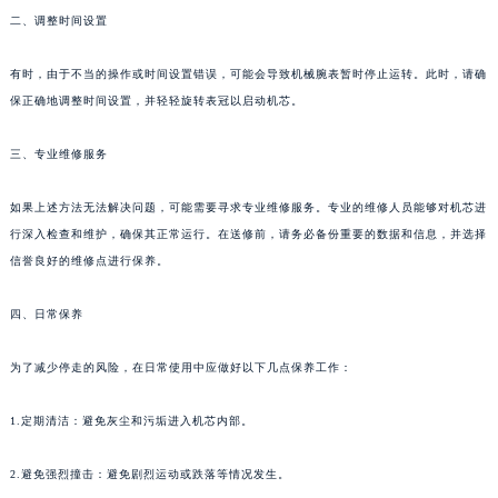
二、调整时间设置
福州市鼓楼区五四路128-1号恒力城写字楼15层03室（需提前预约）
成都市锦江区人民东路6号SAC东原中心写字楼24层2406B室（需提前预约）
有时，由于不当的操作或时间设置错误，可能会导致机械腕表暂时停止运转。此时，请确
重庆市江北区观音桥步行街2号融恒时代广场写字楼9层902室（需提前预约）
保正确地调整时间设置，并轻轻旋转表冠以启动机芯。
长沙市芙蓉区定王台街道建湘路393号世茂环球金融中心写字楼（芙蓉广场）10层13室（需提前预约）
郑州市二七区铭功路10号华润大厦写字楼29层2905室（需提前预约）
三、专业维修服务
太原市迎泽区解放路15号亨得利名表服务中心（品牌授权店）3层整层（需提前预约）
如果上述方法无法解决问题，可能需要寻求专业维修服务。专业的维修人员能够对机芯进
沈阳市沈河区中街路137号亨得利名表服务中心（品牌授权店）1层整层（需提前预约）
行深入检查和维护，确保其正常运行。在送修前，请务必备份重要的数据和信息，并选择
沈阳市沈河区中街路83号亨得利名表服务中心（品牌授权店）1层整层（需提前预约）
信誉良好的维修点进行保养。
乌鲁木齐市天山区红山路26号时代广场（CCMALL）C座17层17-B（需提前预约）
温州市鹿城区锦绣路1067号置信广场10层1015室（需提前预约）
四、日常保养
哈尔滨市道里区友谊西路600号富力中心T2座写字楼29层03室（需提前预约）
大连市中山区人民路15号国际金融大厦7层G室（需提前预约）
为了减少停走的风险，在日常使用中应做好以下几点保养工作：
佛山市禅城区季华五路57号万科金融中心C座12层1205室（需提前预约）
1.定期清洁：避免灰尘和污垢进入机芯内部。
东莞市东城街道鸿福东路1号民盈国贸中心T1写字楼9层907室（需提前预约）
无锡市梁溪区人民中路139号恒隆广场写字楼1座11层1104室（需提前预约）
2.避免强烈撞击：避免剧烈运动或跌落等情况发生。
南通市崇川区工农路57号圆融广场写字楼16层1603室（需提前预约）