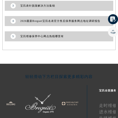
江西省景德镇市珠山区珠山中路宝玑售后服务中心（需提前预约）
3
宝玑表针脱落解决方法集锦
江西省九江市浔阳区浔阳路宝玑售后服务中心（需提前预约）

江西省南昌市红谷滩新区红谷中大道998号绿地双子塔（中央广场）A1座办公楼14层1407室宝玑售后服务中心（需提前预约）
4
2026最新Breguet宝玑名表官方售后保养服务网点地址调研报告
江西省萍乡市安源区萍安北大道与康庄路交叉口宝玑售后服务中心（需提前预约）

江西省上饶市信州区滨江西路宝玑售后服务中心（需提前预约）
5
宝玑维修保养中心网点热线哪里有
江西省新余市渝水区北湖西路宝玑售后服务中心（需提前预约）
江西省宜春市袁州区中山中路宝玑售后服务中心（需提前预约）
江西省鹰潭市月湖区胜利东路宝玑售后服务中心（需提前预约）
山东省德州市德城区东风中路宝玑售后服务中心（需提前预约）
山东省东营市东营区济南路宝玑售后服务中心（需提前预约）
轻轻滑动下方栏目探索更多精彩内容
山东省济南市历下区经十路11111号华润中心写字楼（万象城）15层1508室宝玑售后服务中心（需提前预约）
山东省济宁市任城区太白楼路宝玑售后服务中心（需提前预约）
宝玑全面服务
山东省莱芜市文化南路8号银座商城名表维修一楼名表维修宝玑售后服务中心（需提前预约）
山东省临沂市兰山区解放路宝玑售后服务中心（需提前预约）
走时维修
山东省日照市东港区烟台路宝玑售后服务中心（需提前预约）
进水维修
山东省泰安市泰山区财源街道泰山大街宝玑售后服务中心（需提前预约）