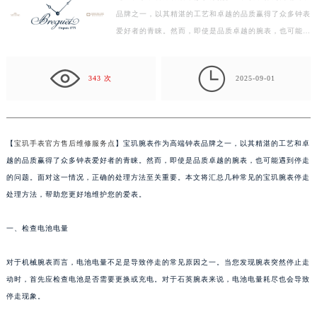
品牌之一，以其精湛的工艺和卓越的品质赢得了众多钟表
徐州市鼓楼区淮海东路29号苏宁广场IFC国际金融中心写字楼35层3508室（需提前预约）
爱好者的青睐。然而，即使是品质卓越的腕表，也可能遇
扬州市邗江区国展路29号星耀天地写字楼1号楼18层1803室（需提前预约）
到停走的问题。面对这一情况，正确的处理方法至关重…
盐城市盐都区世纪大道5号盐城金融城写字楼1号楼16层1604室（需提前预约）

泰州市海陵区永定东路399号置地商务中心东塔写字楼（华润万象城）17层1706室（需提前预约）
343 次
2025-09-01
宁波市江北区大闸南路500号来福士广场办公楼20层2009室（需提前预约）
杭州市上城区钱江路1366号华润大厦写字楼A座5层503-5室（需提前预约）
金华市金东区东市南街777号金华万达广场写字楼4号楼22层2209室（需提前预约）
【
宝玑手表官方售后维修服务点
】宝玑腕表作为高端钟表品牌之一，以其精湛的工艺和卓
绍兴市越城区胜利东路379号世茂天际中心写字楼8层805室（需提前预约）
越的品质赢得了众多钟表爱好者的青睐。然而，即使是品质卓越的腕表，也可能遇到停走
嘉兴市南湖区广益路705号嘉兴世界贸易中心写字楼A座13层1304室（需提前预约）
的问题。面对这一情况，正确的处理方法至关重要。本文将汇总几种常见的宝玑腕表停走
南昌市红谷滩新区红谷中大道998号绿地双子塔（中央广场）A1座办公楼14层07室（需提前预约）
处理方法，帮助您更好地维护您的爱表。
济南市历下区经十路11111号华润中心写字楼（万象城）15层1508室（需提前预约）
一、检查电池电量
广州市天河区天河路230号万菱汇国际中心写字楼A塔7层704室（需提前预约）
广州市越秀区环市东路371-375号世界贸易中心大厦南塔写字楼15层07室（需提前预约）
对于机械腕表而言，电池电量不足是导致停走的常见原因之一。当您发现腕表突然停止走
深圳市罗湖区深南东路5001号华润大厦写字楼17层1701室（需提前预约）
动时，首先应检查电池是否需要更换或充电。对于石英腕表来说，电池电量耗尽也会导致
惠州市惠城区江北文昌一路7号华贸大厦写字楼1座30层05室（需提前预约）
停走现象。
厦门市思明区湖滨东路95号华润大厦写字楼B座11层1104室（需提前预约）