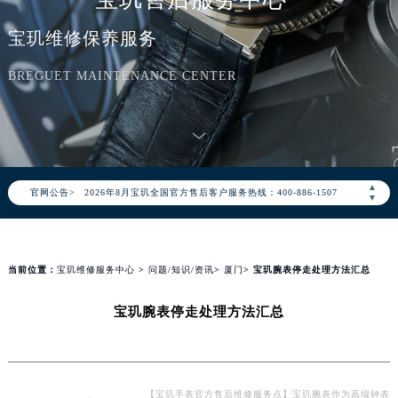
宝玑维修保养服务
BREGUET MAINTENANCE CENTER
2026年8月宝玑中国区售后服务网络优化升级公告
2026年8月宝玑全国官方售后客户服务热线：400-886-1507
▲
官网公告>
宝玑官方全国统一服务热线400-886-1507，服务覆盖中国大陆、香港、澳门、台湾全部区域（非大陆需加拨“+86”）
▼
2026年8月宝玑售后服务中心最新网点地址：
北京市朝阳区建国门外大街甲6号华熙国际中心写字楼D座11层1102室（北京总部）（需提前预约）
北京市东城区东长安街1号东方广场写字楼W3座6层602室（需提前预约）
当前位置：
宝玑维修服务中心
>
问题/知识/资讯
>
厦门
> 宝玑腕表停走处理方法汇总
天津市和平区赤峰道136号天津国际金融中心写字楼26层2603室（需提前预约）
宝玑腕表停走处理方法汇总
上海市徐汇区虹桥路3号港汇中心写字楼2座37层3705室（需提前预约）
上海市黄浦区南京东路299号宏伊国际广场写字楼8层806室（需提前预约）
南京市秦淮区中山南路1号（新街口）南京中心写字楼22层C1-1室（需提前预约）
常州市新北区龙锦路1590号现代传媒中心写字楼5号楼10层1008室（需提前预约）
【宝玑手表官方售后维修服务点】宝玑腕表作为高端钟表