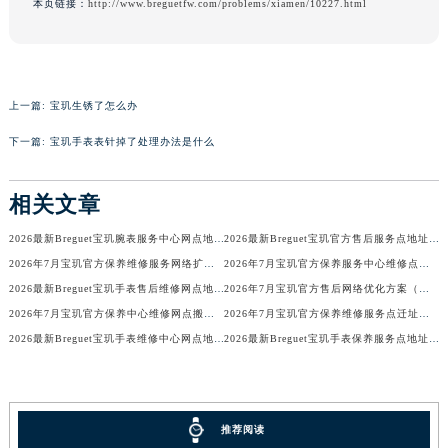
本页链接：
http://www.breguetfw.com/problems/xiamen/10227.html
辽宁省铁岭市银州区南马路宝玑售后服务中心（需提前预约）
辽宁省营口市站前区市府路与渤海大街交叉口宝玑售后服务中心（需提前预约）
辽宁省沈阳市沈河区中街路137号亨得利名表维修授权店1楼宝玑售后服务中心（需提前预约）
辽宁省沈阳市沈河区中街路83号亨得利名表维修授权店1楼宝玑售后服务中心（需提前预约）
上一篇:
宝玑生锈了怎么办
北京市朝阳区建国门外大街甲6号华熙国际中心D座11层1102室宝玑售后服务中心（北京总部）（需提前预约）
下一篇:
宝玑手表表针掉了处理办法是什么
北京市东城区东长安街1号王府井东方广场W3座6层602室宝玑售后服务中心（需提前预约）
河北省保定市竞秀区朝阳北大街北国先天下宝玑售后服务中心（需提前预约）
相关文章
内蒙古自治区阿拉善盟市左旗土尔扈特大街宝玑售后服务中心（需提前预约）
2026最新Breguet宝玑腕表服务中心网点地址考察报告
2026最新Breguet宝玑官方售后服务点地址调研报告
内蒙古自治区巴彦淖尔市临河区新华街宝玑售后服务中心（需提前预约）
2026年7月宝玑官方保养维修服务网络扩容补充公告（迁址新开）全文定稿
2026年7月宝玑官方保养服务中心维修点最终搬迁及增设方案最终定稿
内蒙古自治区包头市青山区幸福路甲3号王府井百货名表维修宝玑售后服务中心（需提前预约）
2026最新Breguet宝玑手表售后维修网点地址考察报告
2026年7月宝玑官方售后网络优化方案（含搬迁与新建）
内蒙古自治区赤峰市红山区哈达街宝玑售后服务中心（需提前预约）
2026年7月宝玑官方保养中心维修网点搬迁及新增补充完整清单对外公开
2026年7月宝玑官方保养维修服务点迁址与新开业信息补充速报文本
内蒙古自治区鄂尔多斯市东胜区伊金霍洛街宝玑售后服务中心（需提前预约）
2026最新Breguet宝玑手表维修中心网点地址考察报告
2026最新Breguet宝玑手表保养服务点地址考察报告
内蒙古自治区呼伦贝尔市海拉尔区中央街宝玑售后服务中心（需提前预约）
内蒙古自治区通辽市科尔沁区明仁大街宝玑售后服务中心（需提前预约）
内蒙古自治区乌海市海勃湾区人民南路宝玑售后服务中心（需提前预约）
推荐阅读
内蒙古自治区乌兰察布市集宁区恩和大街宝玑售后服务中心（需提前预约）