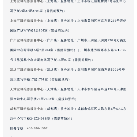
上海宝玑维修服务中心
（上海店）服务地址：上海市徐汇区虹桥路3号港汇中心
吉林省辽源市龙山区人民大街宝玑售后服务中心（需提前预约）
写字楼2座37层3705室（需提前预约）
吉林省梅河口市新华街道梅河大街宝玑售后服务中心（需提前预约）
上海宝玑维修服务中心
（上海店）服务地址：上海市黄浦区南京东路299号宏伊
吉林省四平市铁东区紫气大路与南九经街交汇处宝玑售后服务中心（需提前预约）
国际广场写字楼8层806室（需提前预约）
吉林省松原市宁江区五环大街宝玑售后服务中心（需提前预约）
广州宝玑维修服务中心
（广州店）服务地址：广州市天河区天河路230号万菱汇
吉林省通化市东昌区环通乡江南大街宝玑售后服务中心（需提前预约）
吉林省延边市延吉市解放路宝玑售后服务中心（需提前预约）
国际中心写字楼A塔7层704室（需提前预约） | 广州市越秀区环市东路371-375
辽宁省鞍山市铁东区站前街宝玑售后服务中心（需提前预约）
号世界贸易中心大厦南塔写字楼15层07室（需提前预约）
辽宁省本溪市平山区胜利路宝玑售后服务中心（需提前预约）
深圳宝玑维修服务中心
（深圳店）服务地址：深圳市罗湖区深南东路5001号华
辽宁省朝阳市双塔区新华路宝玑售后服务中心（需提前预约）
润大厦写字楼17层1701室（需提前预约）
辽宁省丹东市振兴区七经街宝玑售后服务中心（需提前预约）
天津宝玑维修服务中心
（天津店）服务地址：天津市和平区赤峰道136号天津国
辽宁省抚顺市新抚区东一路宝玑售后服务中心（需提前预约）
际金融中心写字楼26层2603室（需提前预约）
辽宁省阜新市海州区解放大街宝玑售后服务中心（需提前预约）
成都宝玑维修服务中心
（成都店）服务地址：成都市锦江区人民东路6号SAC东
辽宁省葫芦岛市连山区中央路宝玑售后服务中心（需提前预约）
辽宁省锦州市古塔区中央大街宝玑售后服务中心（需提前预约）
原中心写字楼24层2406B室（需提前预约）
辽宁省辽阳市白塔区新运大街宝玑售后服务中心（需提前预约）
服务专线：
400-886-1507
辽宁省盘锦市兴隆台区石油大街宝玑售后服务中心（需提前预约）