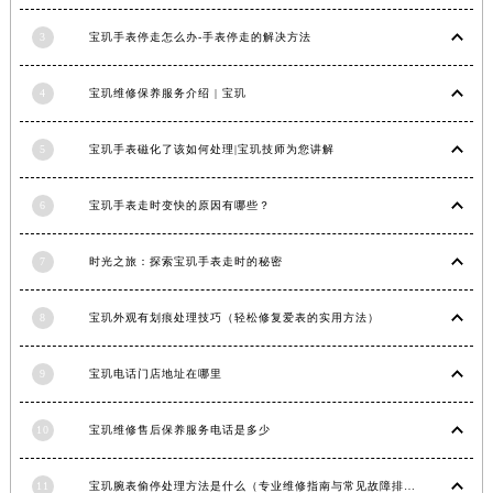
安徽省亳州市谯城区魏武大道宝玑售后服务中心（需提前预约）
3
宝玑手表停走怎么办-手表停走的解决方法
安徽省池州市贵池区长江路宝玑售后服务中心（需提前预约）
安徽省滁州市琅琊区南谯北路宝玑售后服务中心（需提前预约）
4
宝玑维修保养服务介绍 | 宝玑
安徽省阜阳市颍州区颍州北路宝玑售后服务中心（需提前预约）
安徽省淮北市相山区淮海路宝玑售后服务中心（需提前预约）
5
宝玑手表磁化了该如何处理|宝玑技师为您讲解
安徽省淮南市田家庵区国庆中路宝玑售后服务中心（需提前预约）
6
宝玑手表走时变快的原因有哪些？
安徽省黄山市屯溪区黄山西路宝玑售后服务中心（需提前预约）
安徽省六安市金安区解放中路宝玑售后服务中心（需提前预约）
7
时光之旅：探索宝玑手表走时的秘密
安徽省马鞍山市雨山区湖南西路宝玑售后服务中心（需提前预约）
安徽省宿州市埇桥区人民中路宝玑售后服务中心（需提前预约）
8
宝玑外观有划痕处理技巧（轻松修复爱表的实用方法）
安徽省铜陵市铜官区石城大道宝玑售后服务中心（需提前预约）
安徽省芜湖市镜湖区中山路步行街宝玑售后服务中心（需提前预约）
9
宝玑电话门店地址在哪里
安徽省宣城市宣州区叠嶂西路宝玑售后服务中心（需提前预约）
福建省龙岩市新罗区九一南路宝玑售后服务中心（需提前预约）
10
宝玑维修售后保养服务电话是多少
福建省南平市建阳区人民西路宝玑售后服务中心（需提前预约）
福建省宁德市蕉城区天湖东路宝玑售后服务中心（需提前预约）
11
宝玑腕表偷停处理方法是什么（专业维修指南与常见故障排查）