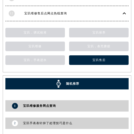
福建省莆田市城厢区霞林街道荔华东大道宝玑售后服务中心（需提前预约）
12
宝玑维修售后点网点热线查询
福建省三明市三元区东乾二路宝玑售后服务中心（需提前预约）
福建省漳州市龙文区步港路宝玑售后服务中心（需提前预约）
江苏省常州市新北区龙锦路1590号现代传媒中心5号楼10层1008室宝玑售后服务中心（需提前预约）
宝玑，调试校准
宝玑保养
江苏省淮安市清江浦区淮海北路宝玑售后服务中心（需提前预约）
宝玑维修
宝玑，表壳磨损
江苏省连云港市海州区通灌北路宝玑售后服务中心（需提前预约）
江苏省南京市秦淮区中山南路1号南京中心22层22-C1-C3室宝玑售后服务中心（需提前预约）
宝玑，手表进水
宝玑售后
江苏省宿迁市宿城区西湖路宝玑售后服务中心（需提前预约）
江苏省泰州市海陵区永定东路399号置地商务中心东塔（华润万象城）17层1706室宝玑售后服务中心（需提前预约）
江苏省徐州市鼓楼区淮海东路29号苏宁广场IFC国际金融中心35层3508室宝玑售后服务中心（需提前预约）
随机推荐
江苏省盐城市盐都区世纪大道5号盐城金融城写字楼1号楼16层1604室宝玑售后服务中心（需提前预约）
江苏省扬州市邗江区国展路29号星耀天地写字楼1号楼18层1803室宝玑售后服务中心（需提前预约）
1
宝玑维修服务网点查询
江苏省镇江市京口区中山东路宝玑售后服务中心（需提前预约）
江西省抚州市临川区赣东大道宝玑售后服务中心（需提前预约）
2
宝玑手表表针掉了处理技巧是什么
江西省赣州市章贡区文清路宝玑售后服务中心（需提前预约）
江西省吉安市吉州区井冈山大道宝玑售后服务中心（需提前预约）