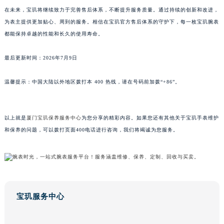
在未来，宝玑将继续致力于完善售后体系，不断提升服务质量。通过持续的创新和改进，
广东省梅州市梅江区金燕大道宝玑售后服务中心（需提前预约）
为表主提供更加贴心、周到的服务。相信在宝玑官方售后体系的守护下，每一枚宝玑腕表
广东省清远市清城区湖西路宝玑售后服务中心（需提前预约）
都能保持卓越的性能和长久的使用寿命。
广东省汕头市龙湖区长平路宝玑售后服务中心（需提前预约）
广东省汕尾市城区香洲街道园林社区翠园街宝玑售后服务中心（需提前预约）
最后更新时间：2026年7月9日
广东省韶关市武江区芙蓉新区与老城中心交汇处宝玑售后服务中心（需提前预约）
广东省深圳市罗湖区深南东路5001号华润大厦17层1701室宝玑售后服务中心（需提前预约）
温馨提示：中国大陆以外地区拨打本 400 热线，请在号码前加拨“+86”。
广东省阳江市江城区东风一路宝玑售后服务中心（需提前预约）
广东省云浮市云城区金山路宝玑售后服务中心（需提前预约）
以上就是
厦门宝玑保养服务中心
为您分享的精彩内容。如果您还有其他关于宝玑手表维护
广东省湛江市赤坎区观海北路宝玑售后服务中心（需提前预约）
和保养的问题，可以拨打页面400电话进行咨询，我们将竭诚为您服务。
广东省肇庆市端州区信安大道与砚都大道交汇处宝玑售后服务中心（需提前预约）
广西壮族自治区百色市右江区中山二路宝玑售后服务中心（需提前预约）
广西壮族自治区北海市海城区北京路宝玑售后服务中心（需提前预约）
广西壮族自治区崇左市江州区石景林街道友谊大道与丽川路交汇处宝玑售后服务中心（需提前预约）
广西壮族自治区防城港市港口区金花茶大道宝玑售后服务中心（需提前预约）
宝玑服务中心
广西壮族自治区贵港市港北区港城街道布山大道与仙衣路交叉口宝玑售后服务中心（需提前预约）
广西壮族自治区桂林市秀峰区红岭路宝玑售后服务中心（需提前预约）