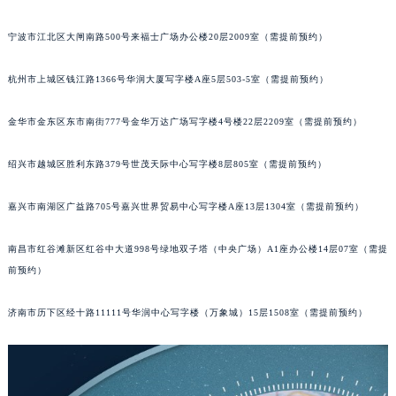
苏州市苏州工业园区星港街199号苏州中心办公楼C座22层08室（需提前预约）
宁波市江北区大闸南路500号来福士广场办公楼20层2009室（需提前预约）
武汉市江汉区解放大道686号世界贸易大厦38层09室（需提前预约）
南宁市青秀区金湖路59号地王大厦12楼1224室（需提前预约）
杭州市上城区钱江路1366号华润大厦写字楼A座5层503-5室（需提前预约）
合肥市蜀山区潜山路111号万象城华润大厦B座12楼03室（需提前预约）
泉州市丰泽区宝洲路729号浦西万达中心写字楼A座7楼709室（需提前预约）
金华市金东区东市南街777号金华万达广场写字楼4号楼22层2209室（需提前预约）
青岛市南区山东路6号华润大厦B座22层04室（需提前预约）
绍兴市越城区胜利东路379号世茂天际中心写字楼8层805室（需提前预约）
烟台市芝罘区胜利路139号万达金融中心A座907室（需提前预约）
长春市朝阳区西安大路727号中银大厦A座(旺进大厦)18层09室（需提前预约）
嘉兴市南湖区广益路705号嘉兴世界贸易中心写字楼A座13层1304室（需提前预约）
贵阳市南明区都司高架桥路33号亨特国际金融中心14楼14D（需提前预约）
昆明市盘龙区北京路928号同德昆明广场写字楼10层06室（需提前预约）
南昌市红谷滩新区红谷中大道998号绿地双子塔（中央广场）A1座办公楼14层07室（需提
石家庄市长安区中山东路39号勒泰中心写字楼B座13层07室（需提前预约）
前预约）
西安市碑林区南关正街88号华侨城长安国际中心E座6楼10室（需提前预约）
济南市历下区经十路11111号华润中心写字楼（万象城）15层1508室（需提前预约）
海口市龙华区金贸东路5号海口华润大厦B座17层1707室（需提前预约）
唐山市路南区新华东道100号万达广场写字楼A座10层1002室（需提前预约）
台州市椒江区东海大道1800号腾达中心东1幢20楼2002室（需提前预约）
内蒙古自治区呼和浩特市玉泉区大学西街70号华润万象城写字楼（鄂尔多斯大厦）23层2326室（需提前预约）