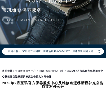
宝玑维修保养服务
BREGUET MAINTENANCE CENTER
2026年8月宝玑中国区售后服务网络优化升级公告
2026年8月宝玑全国官方售后客户服务热线：400-886-1507
▲
官网公告>
宝玑官方全国统一服务热线400-886-1507，服务覆盖中国大陆、香港、澳门、台湾全部区域（非大陆需加拨“+86”）
▼
2026年8月宝玑售后服务中心最新网点地址：
北京市朝阳区建国门外大街甲6号华熙国际中心写字楼D座11层1102室（北京总部）（需提前预约）
当前位置：
宝玑维修服务中心
>
问题/知识/资讯
>
厦门
> 2026年7月宝玑官方保养服务中
北京市东城区东长安街1号东方广场写字楼W3座6层602室（需提前预约）
心及维修点迁移新设补充公告原文对外公开
天津市和平区赤峰道136号天津国际金融中心写字楼26层2603室（需提前预约）
2026年7月宝玑官方保养服务中心及维修点迁移新设补充公告
上海市徐汇区虹桥路3号港汇中心写字楼2座37层3705室（需提前预约）
原文对外公开
上海市黄浦区南京东路299号宏伊国际广场写字楼8层806室（需提前预约）
南京市秦淮区中山南路1号（新街口）南京中心写字楼22层C1-1室（需提前预约）
常州市新北区龙锦路1590号现代传媒中心写字楼5号楼10层1008室（需提前预约）