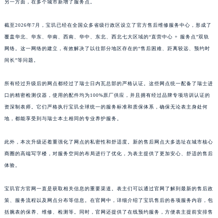
另一方面，在多个城市新增了服务点。
山东省威海市环翠区新威海路89号振华商厦一楼名表维修宝玑售后服务中心（需提前预约）
山东省潍坊市奎文区东风东街宝玑售后服务中心（需提前预约）
截至2026年7月，宝玑已经在全国众多省级行政区设立了官方售后维修服务中心，形成了
覆盖华北、华东、华南、西南、华中、东北、西北七大区域的“直营中心 + 服务点”双轨
山东省枣庄市滕州市北辛路与善国路交叉口宝玑售后服务中心（需提前预约）
网络。这一网络的建立，有效解决了以往部分地区存在的“售后困难、距离较远、预约时
山东省淄博市张店区金晶大道宝玑售后服务中心（需提前预约）
间长”等问题。
上海市黄浦区南京东路299号宏伊国际广场写字楼8层806室宝玑售后服务中心（需提前预约）
上海市徐汇区虹桥路3号港汇中心2座37层3705室宝玑售后服务中心（需提前预约）
所有经过升级后的网点都经过了瑞士日内瓦总部的严格认证。这些网点统一配备了瑞士进
浙江省杭州市上城区钱江路1366号华润大厦A座5层503-5室宝玑售后服务中心（需提前预约）
口的精密检测仪器，使用的配件均为100%原厂供应，并且拥有经过品牌专项培训认证的
浙江省湖州市吴兴区劳动路宝玑售后服务中心（需提前预约）
资深制表师。它们严格执行宝玑全球统一的服务标准和质保体系，确保无论表主身处何
地，都能享受到与瑞士本土相同的专业养护服务。
浙江省嘉兴市南湖区广益路705号嘉兴世界贸易中心A座13层1304室宝玑售后服务中心（需提前预约）
浙江省金华市金东区东市南街777号金华万达广场4号楼22楼2209室宝玑售后服务中心（需提前预约）
此外，本次升级还着重强化了网点的私密性和舒适度。新的售后网点大多选址在城市核心
浙江省丽水市莲都区解放街宝玑售后服务中心（需提前预约）
商圈的高端写字楼，对服务空间的布局进行了优化，为表主提供了更加安心、舒适的售后
浙江省宁波市江北区大闸南路500号来福士广场办公楼20层2009室宝玑售后服务中心（需提前预约）
体验。
浙江省衢州市柯城区上街宝玑售后服务中心（需提前预约）
浙江省绍兴市越城区胜利东路379号世茂天际中心写字楼8层805室宝玑售后服务中心（需提前预约）
宝玑官方官网一直是获取相关信息的重要渠道。表主们可以通过官网了解到最新的售后政
策、服务流程以及网点分布等信息。在官网中，详细介绍了宝玑售后的各项服务内容，包
浙江省舟山市定海区解放东路宝玑售后服务中心（需提前预约）
括腕表的保养、维修、检测等。同时，官网还提供了在线预约服务，方便表主提前安排售
澳门特别行政区大堂区议事亭前地（新马路）宝玑售后服务中心（需提前预约）