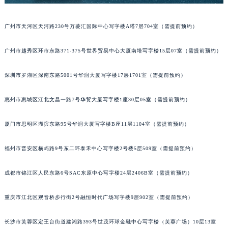
吉林省辽源市龙山区人民大街宝玑售后服务中心（需提前预约）
吉林省梅河口市新华街道梅河大街宝玑售后服务中心（需提前预约）
广州市天河区天河路230号万菱汇国际中心写字楼A塔7层704室（需提前预约）
吉林省四平市铁东区紫气大路与南九经街交汇处宝玑售后服务中心（需提前预约）
广州市越秀区环市东路371-375号世界贸易中心大厦南塔写字楼15层07室（需提前预约）
吉林省松原市宁江区五环大街宝玑售后服务中心（需提前预约）
吉林省通化市东昌区环通乡江南大街宝玑售后服务中心（需提前预约）
深圳市罗湖区深南东路5001号华润大厦写字楼17层1701室（需提前预约）
吉林省延边市延吉市解放路宝玑售后服务中心（需提前预约）
辽宁省鞍山市铁东区站前街宝玑售后服务中心（需提前预约）
惠州市惠城区江北文昌一路7号华贸大厦写字楼1座30层05室（需提前预约）
辽宁省本溪市平山区胜利路宝玑售后服务中心（需提前预约）
厦门市思明区湖滨东路95号华润大厦写字楼B座11层1104室（需提前预约）
辽宁省朝阳市双塔区新华路宝玑售后服务中心（需提前预约）
辽宁省丹东市振兴区七经街宝玑售后服务中心（需提前预约）
福州市晋安区横屿路9号东二环泰禾中心写字楼2号楼5层509室（需提前预约）
辽宁省抚顺市新抚区东一路宝玑售后服务中心（需提前预约）
辽宁省阜新市海州区解放大街宝玑售后服务中心（需提前预约）
成都市锦江区人民东路6号SAC东原中心写字楼24层2406B室（需提前预约）
辽宁省葫芦岛市连山区中央路宝玑售后服务中心（需提前预约）
辽宁省锦州市古塔区中央大街宝玑售后服务中心（需提前预约）
重庆市江北区观音桥步行街2号融恒时代广场写字楼9层902室（需提前预约）
辽宁省辽阳市白塔区新运大街宝玑售后服务中心（需提前预约）
长沙市芙蓉区定王台街道建湘路393号世茂环球金融中心写字楼（芙蓉广场）10层13室
辽宁省盘锦市兴隆台区石油大街宝玑售后服务中心（需提前预约）