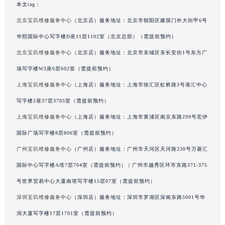
本文tag：
广西壮族自治区河池市金城江区金城江街道朝阳路宝玑售后服务中心（需提前预约）
北京宝玑维修服务中心
（北京店）服务地址：北京市朝阳区建国门外大街甲6号
广西壮族自治区贺州市八步区城东街道灵峰南路宝玑售后服务中心（需提前预约）
华熙国际中心写字楼D座11层1102室（北京总部）（需提前预约）
广西壮族自治区来宾市兴宾区桂中大道宝玑售后服务中心（需提前预约）
北京宝玑维修服务中心
（北京店）服务地址：北京市东城区东长安街1号东方广
广西壮族自治区柳州市城中区中山中路宝玑售后服务中心（需提前预约）
广西壮族自治区钦州市钦南区金海湾东大街宝玑售后服务中心（需提前预约）
场写字楼W3座6层602室（需提前预约）
广西壮族自治区梧州市万秀区龙湖镇高旺路宝玑售后服务中心（需提前预约）
上海宝玑维修服务中心
（上海店）服务地址：上海市徐汇区虹桥路3号港汇中心
广西壮族自治区玉林市玉州区金玉路宝玑售后服务中心（需提前预约）
写字楼2座37层3705室（需提前预约）
海南省儋州市儋州市那大镇兰洋北路宝玑售后服务中心（需提前预约）
上海宝玑维修服务中心
（上海店）服务地址：上海市黄浦区南京东路299号宏伊
海南省东方市八所镇解放西路宝玑售后服务中心（需提前预约）
国际广场写字楼8层806室（需提前预约）
海南省琼海市嘉积镇东风路宝玑售后服务中心（需提前预约）
广州宝玑维修服务中心
（广州店）服务地址：广州市天河区天河路230号万菱汇
海南省三沙市西沙区西沙群岛永兴岛北京路宝玑售后服务中心（需提前预约）
国际中心写字楼A塔7层704室（需提前预约） | 广州市越秀区环市东路371-375
海南省三亚市吉阳区迎宾路宝玑售后服务中心（需提前预约）
海南省万宁市万城镇解放路宝玑售后服务中心（需提前预约）
号世界贸易中心大厦南塔写字楼15层07室（需提前预约）
海南省文昌市文城镇教育东路宝玑售后服务中心（需提前预约）
深圳宝玑维修服务中心
（深圳店）服务地址：深圳市罗湖区深南东路5001号华
海南省五指山市通什镇三月三大道宝玑售后服务中心（需提前预约）
润大厦写字楼17层1701室（需提前预约）
香港特别行政区尖沙咀区油尖旺区广东道宝玑售后服务中心（需提前预约）