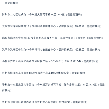
（需提前预约）
辽宁省铁岭市银州区南马路宝玑售后服务中心（需提前预约）
辽宁省营口市站前区市府路与渤海大街交叉口宝玑售后服务中心（需提前预约）
郑州市二七区铭功路10号华润大厦写字楼29层2905室（需提前预约）
辽宁省沈阳市沈河区中街路137号亨得利名表维修授权店1楼宝玑售后服务中心（需提前预约）
辽宁省沈阳市沈河区中街路83号亨得利名表维修授权店1楼宝玑售后服务中心（需提前预约）
太原市迎泽区解放路15号亨得利名表服务中心（品牌授权店）3层整层（需提前预约）
北京市朝阳区建国门外大街甲6号华熙国际中心D座11层1102室宝玑售后服务中心（北京总部）（需提前预约）
沈阳市沈河区中街路137号亨得利名表服务中心（品牌授权店）1层整层（需提前预约）
北京市东城区东长安街1号王府井东方广场W3座6层602室宝玑售后服务中心（需提前预约）
河北省保定市竞秀区朝阳北大街北国先天下宝玑售后服务中心（需提前预约）
沈阳市沈河区中街路83号亨得利名表服务中心（品牌授权店）1层整层（需提前预约）
内蒙古自治区阿拉善盟市左旗土尔扈特大街宝玑售后服务中心（需提前预约）
内蒙古自治区巴彦淖尔市临河区新华街宝玑售后服务中心（需提前预约）
乌鲁木齐市天山区红山路26号时代广场（CCMALL）C座17层17-B（需提前预约）
内蒙古自治区包头市青山区幸福路甲3号王府井百货名表维修宝玑售后服务中心（需提前预约）
台州市椒江区东海大道1800号腾达中心东1幢20楼2002室（需提前预约）
内蒙古自治区赤峰市红山区哈达街宝玑售后服务中心（需提前预约）
内蒙古自治区鄂尔多斯市东胜区伊金霍洛街宝玑售后服务中心（需提前预约）
呼和浩特市玉泉区大学西街70号华润万象城写字楼（鄂尔多斯大厦）23层2326室（需提
内蒙古自治区呼伦贝尔市海拉尔区中央街宝玑售后服务中心（需提前预约）
前预约）
内蒙古自治区通辽市科尔沁区明仁大街宝玑售后服务中心（需提前预约）
内蒙古自治区乌海市海勃湾区人民南路宝玑售后服务中心（需提前预约）
兰州市七里河区西津西路16号兰州中心写字楼21层2102室（需提前预约）
内蒙古自治区乌兰察布市集宁区恩和大街宝玑售后服务中心（需提前预约）