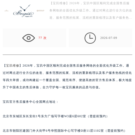
【宝玑维修】2026年，宝玑中国区顺利完成全国售后服
徐州市鼓楼区淮海东路29号苏宁广场IFC国际金融中心写字楼35层3508室（需提前预约）
务网络的全面优化升级工作。通过对网点进行全方位的改
扬州市邗江区国展路29号星耀天地写字楼1号楼18层1803室（需提前预约）
造、服务范围的拓展、流程的重新梳理以及客户服务热线
盐城市盐都区世纪大道5号盐城金融城写字楼1号楼16层1604室（需提前预约）
的优化等四大举措，成功构建起一个覆盖全国、规范有
泰州市海陵区永定东路399号置地商务中心东塔写字楼（华润万象城）17层1706室（需提前预约）
序…

77 次
2026-07-09
宁波市江北区大闸南路500号来福士广场办公楼20层2009室（需提前预约）
杭州市上城区钱江路1366号华润大厦写字楼A座5层503-5室（需提前预约）
金华市金东区东市南街777号金华万达广场写字楼4号楼22层2209室（需提前预约）
绍兴市越城区胜利东路379号世茂天际中心写字楼8层805室（需提前预约）
【
宝玑维修
】2026年，宝玑中国区顺利完成全国售后服务网络的全面优化升级工作。通
过对网点进行全方位的改造、服务范围的拓展、流程的重新梳理以及客户服务热线的优化
嘉兴市南湖区广益路705号嘉兴世界贸易中心写字楼A座13层1304室（需提前预约）
等四大举措，成功构建起一个覆盖全国、规范有序、便捷高效的官方售后体系，极大地提
南昌市红谷滩新区红谷中大道998号绿地双子塔（中央广场）A1座办公楼14层07室（需提前预约）
升了中国表主的售后体验，全力守护每一枚宝玑腕表的品质与价值。
济南市历下区经十路11111号华润中心写字楼（万象城）15层1508室（需提前预约）
广州市天河区天河路230号万菱汇国际中心写字楼A塔7层704室（需提前预约）
宝玑官方售后服务中心全国网点地址：
广州市越秀区环市东路371-375号世界贸易中心大厦南塔写字楼15层07室（需提前预约）
深圳市罗湖区深南东路5001号华润大厦写字楼17层1701室（需提前预约）
北京市东城区东长安街1号东方广场写字楼W3座6层602室（需提前预约）
惠州市惠城区江北文昌一路7号华贸大厦写字楼1座30层05室（需提前预约）
北京市朝阳区建国门外大街甲6号华熙国际中心写字楼D座11层1102室（需提前预约）
厦门市思明区湖滨东路95号华润大厦写字楼B座11层1104室（需提前预约）