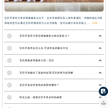
湖南省常德市武陵区人民路宝玑售后服务中心（需提前预约）
湖南省郴州市北湖区国庆北路宝玑售后服务中心（需提前预约）
宝玑手表官方售后维修服务点位于：北京市朝阳区及上海市黄浦区。详细的地址与联
湖南省衡阳市雁峰区解放路宝玑售后服务中心（需提前预约）
系电话您可以通过宝玑官网或官方公众号获取，也可以拨打本站页面上......
详情 >
湖南省怀化市鹤城区迎丰中路宝玑售后服务中心（需提前预约）
湖南省娄底市娄星区长青街宝玑售后服务中心（需提前预约）
2
宝玑手表官方售后维修服务点电话是多少？
湖南省邵阳市双清区东风路宝玑售后服务中心（需提前预约）
湖南省湘潭市雨湖区莲城大道宝玑售后服务中心（需提前预约）
3
宝玑手表停走怎么办-手表停走的解决方法
湖南省益阳市赫山区桃花仑路宝玑售后服务中心（需提前预约）
湖南省永州市冷水滩区永州大道与中兴路交叉口宝玑售后服务中心（需提前预约）
4
宝玑维修保养服务介绍 | 宝玑
湖南省岳阳市岳阳楼区东茅岭路宝玑售后服务中心（需提前预约）
湖南省张家界市永定区解放路宝玑售后服务中心（需提前预约）
5
宝玑手表磁化了该如何处理|宝玑技师为您讲解
湖南省长沙市芙蓉区建湘路393号世茂环球金融中心写字楼10层1013室宝玑售后服务中心（需提前预约）
6
宝玑手表走时变快的原因有哪些？
湖南省株洲市芦淞区建设南路宝玑售后服务中心（需提前预约）

甘肃省白银市白银区北京路宝玑售后服务中心（需提前预约）
7
时光之旅：探索宝玑手表走时的秘密
甘肃省定西市安定区解放路宝玑售后服务中心（需提前预约）

甘肃省敦煌市沙州镇阳关中路宝玑售后服务中心（需提前预约）