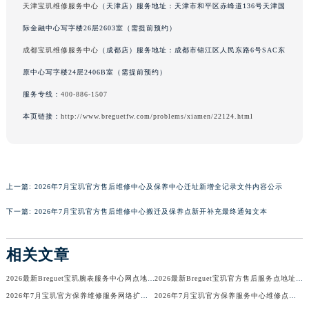
天津宝玑维修服务中心
（天津店）服务地址：天津市和平区赤峰道136号天津国
香港特别行政区金钟区中西区金钟道宝玑售后服务中心（需提前预约）
际金融中心写字楼26层2603室（需提前预约）
香港特别行政区九龙区油尖旺区弥敦道宝玑售后服务中心（需提前预约）
成都宝玑维修服务中心
（成都店）服务地址：成都市锦江区人民东路6号SAC东
香港特别行政区铜锣湾区湾仔区轩尼诗道宝玑售后服务中心（需提前预约）
原中心写字楼24层2406B室（需提前预约）
河南省安阳市文峰区解放大道宝玑售后服务中心（需提前预约）
河南省鹤壁市淇滨区九州路宝玑售后服务中心（需提前预约）
服务专线：
400-886-1507
河南省济源市沁园街道济水大道宝玑售后服务中心（需提前预约）
本页链接：
http://www.breguetfw.com/problems/xiamen/22124.html
河南省焦作市解放区解放路宝玑售后服务中心（需提前预约）
河南省开封市鼓楼区中山路宝玑售后服务中心（需提前预约）
河南省洛阳市西工区中州中路与解放路交叉口宝玑售后服务中心（需提前预约）
上一篇:
2026年7月宝玑官方售后维修中心及保养中心迁址新增全记录文件内容公示
河南省漯河市源汇区交通路宝玑售后服务中心（需提前预约）
河南省南阳市宛城区范蠡东路与南都路交叉口宝玑售后服务中心（需提前预约）
下一篇:
2026年7月宝玑官方售后维修中心搬迁及保养点新开补充最终通知文本
河南省平顶山市卫东区建设路宝玑售后服务中心（需提前预约）
河南省濮阳市大华龙区开州路绿城路交叉口宝玑售后服务中心（需提前预约）
相关文章
河南省三门峡市湖滨区和平路宝玑售后服务中心（需提前预约）
2026最新Breguet宝玑腕表服务中心网点地址考察报告
2026最新Breguet宝玑官方售后服务点地址调研报告
河南省商丘市梁园区神火大道宝玑售后服务中心（需提前预约）
2026年7月宝玑官方保养维修服务网络扩容补充公告（迁址新开）全文定稿
2026年7月宝玑官方保养服务中心维修点最终搬迁及增设方案最终定稿
河南省新乡市红旗区人民路宝玑售后服务中心（需提前预约）