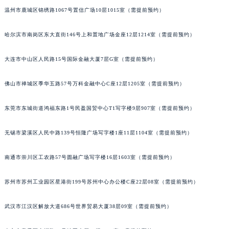
温州市鹿城区锦绣路1067号置信广场10层1015室（需提前预约）
内蒙古自治区锡林郭勒盟市锡林浩特市光明街与额尔敦路交叉口宝玑售后服务中心（需提前预约）
内蒙古自治区兴安盟市乌兰浩特市兴安大街宝玑售后服务中心（需提前预约）
哈尔滨市南岗区东大直街146号上和置地广场金座12层1214室（需提前预约）
山西省大同市平城区迎宾街宝玑售后服务中心（需提前预约）
山西省晋城市城区黄华街宝玑售后服务中心（需提前预约）
大连市中山区人民路15号国际金融大厦7层G室（需提前预约）
山西省晋中市榆次区顺城街宝玑售后服务中心（需提前预约）
山西省临汾市尧都区解放路宝玑售后服务中心（需提前预约）
佛山市禅城区季华五路57号万科金融中心C座12层1205室（需提前预约）
山西省吕梁市离石区永宁中路与建设街交叉口宝玑售后服务中心（需提前预约）
东莞市东城街道鸿福东路1号民盈国贸中心T1写字楼9层907室（需提前预约）
山西省朔州市朔城区怡西路与鄯阳西街交汇处宝玑售后服务中心（需提前预约）
山西省忻州市忻府区和平东街与七一南路交叉口宝玑售后服务中心（需提前预约）
无锡市梁溪区人民中路139号恒隆广场写字楼1座11层1104室（需提前预约）
山西省阳泉市郊区平阳东街与新城大道交叉口宝玑售后服务中心（需提前预约）
山西省运城市盐湖区河东街宝玑售后服务中心（需提前预约）
南通市崇川区工农路57号圆融广场写字楼16层1603室（需提前预约）
山西省长治市潞州区英雄中路宝玑售后服务中心（需提前预约）
苏州市苏州工业园区星港街199号苏州中心办公楼C座22层08室（需提前预约）
山西省太原市迎泽区迎泽街道解放路15号亨得利名表维修授权店3楼宝玑售后服务中心（需提前预约）
天津市和平区赤峰道136号天津国际金融中心26层2603室宝玑售后服务中心（需提前预约）
武汉市江汉区解放大道686号世界贸易大厦38层09室（需提前预约）
安徽省安庆市迎江区人民路宝玑售后服务中心（需提前预约）
安徽省蚌埠市蚌山区淮河路宝玑售后服务中心（需提前预约）