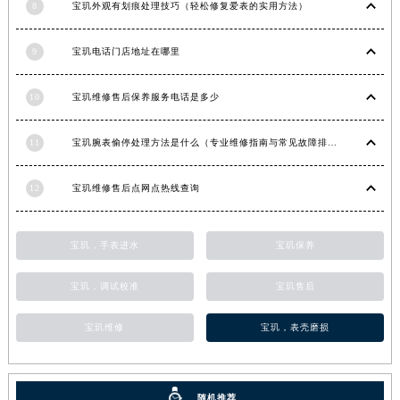
8
宝玑外观有划痕处理技巧（轻松修复爱表的实用方法）
甘肃省合作市人民街宝玑售后服务中心（需提前预约）
甘肃省嘉峪关市雄关区新华中路宝玑售后服务中心（需提前预约）
9
宝玑电话门店地址在哪里
甘肃省金昌市金川区北京路宝玑售后服务中心（需提前预约）
甘肃省酒泉市肃州区西大街宝玑售后服务中心（需提前预约）
10
宝玑维修售后保养服务电话是多少
甘肃省临夏市城南街道团结路宝玑售后服务中心（需提前预约）
11
宝玑腕表偷停处理方法是什么（专业维修指南与常见故障排查）
甘肃省陇南市武都区人民路宝玑售后服务中心（需提前预约）
甘肃省平凉市崆峒区西大街宝玑售后服务中心（需提前预约）
12
宝玑维修售后点网点热线查询
甘肃省庆阳市西峰区南大街宝玑售后服务中心（需提前预约）
甘肃省天水市秦州区民主路宝玑售后服务中心（需提前预约）
甘肃省武威市凉州区迎宾路宝玑售后服务中心（需提前预约）
宝玑，手表进水
宝玑保养
甘肃省张掖市甘州区民乐北路宝玑售后服务中心（需提前预约）
宝玑，调试校准
宝玑售后
宁夏回族自治区固原市原州区文化街宝玑售后服务中心（需提前预约）
宁夏回族自治区石嘴山市大武口区贺兰山路宝玑售后服务中心（需提前预约）
宝玑维修
宝玑，表壳磨损
宁夏回族自治区吴忠市利通区开元大道宝玑售后服务中心（需提前预约）
宁夏回族自治区银川市兴庆区新华东路97号新百中心C馆一层C1-18号商铺宝玑售后服务中心（需提前预约）
宁夏回族自治区中卫市沙坡头区鼓楼东街宝玑售后服务中心（需提前预约）
随机推荐