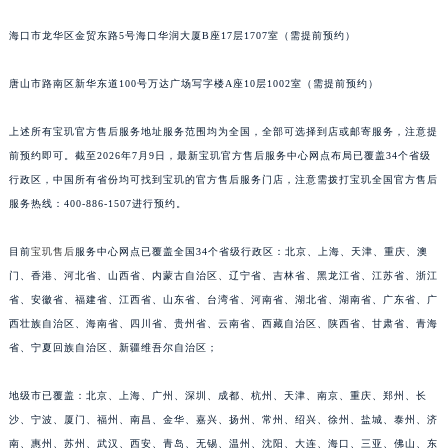
福建省莆田市城厢区霞林街道荔华东大道宝玑售后服务中心（需提前预约）
海口市龙华区金贸东路5号海口华润大厦B座17层1707室（需提前预约）
福建省三明市三元区东乾二路宝玑售后服务中心（需提前预约）
福建省漳州市龙文区步港路宝玑售后服务中心（需提前预约）
唐山市路南区新华东道100号万达广场写字楼A座10层1002室（需提前预约）
江苏省常州市新北区龙锦路1590号现代传媒中心5号楼10层1008室宝玑售后服务中心（需提前预约）
上述所有宝玑官方售后服务地址服务范围均为全国，全部可选择到店或邮寄服务，注意提
江苏省淮安市清江浦区淮海北路宝玑售后服务中心（需提前预约）
前预约即可。截至2026年7月9日，最新宝玑官方售后服务中心网点布局已覆盖34个省级
江苏省连云港市海州区通灌北路宝玑售后服务中心（需提前预约）
行政区，中国所有省份均可找到宝玑的官方售后服务门店，注意需拨打宝玑全国官方售后
江苏省南京市秦淮区中山南路1号南京中心22层22-C1-C3室宝玑售后服务中心（需提前预约）
服务热线：400-886-1507进行预约。
江苏省宿迁市宿城区西湖路宝玑售后服务中心（需提前预约）
江苏省泰州市海陵区永定东路399号置地商务中心东塔（华润万象城）17层1706室宝玑售后服务中心（需提前预约）
目前
宝玑售后
服务中心网点已覆盖全国34个省级行政区：北京、上海、天津、重庆、澳
江苏省徐州市鼓楼区淮海东路29号苏宁广场IFC国际金融中心35层3508室宝玑售后服务中心（需提前预约）
门、香港、河北省、山西省、内蒙古自治区、辽宁省、吉林省、黑龙江省、江苏省、浙江
省、安徽省、福建省、江西省、山东省、台湾省、河南省、湖北省、湖南省、广东省、广
江苏省盐城市盐都区世纪大道5号盐城金融城写字楼1号楼16层1604室宝玑售后服务中心（需提前预约）
西壮族自治区、海南省、四川省、贵州省、云南省、西藏自治区、陕西省、甘肃省、青海
江苏省扬州市邗江区国展路29号星耀天地写字楼1号楼18层1803室宝玑售后服务中心（需提前预约）
省、宁夏回族自治区、新疆维吾尔自治区；
江苏省镇江市京口区中山东路宝玑售后服务中心（需提前预约）
江西省抚州市临川区赣东大道宝玑售后服务中心（需提前预约）
地级市已覆盖：北京、上海、广州、深圳、成都、杭州、天津、南京、重庆、郑州、长
江西省赣州市章贡区文清路宝玑售后服务中心（需提前预约）
沙、宁波、厦门、福州、南昌、金华、嘉兴、扬州、常州、绍兴、徐州、盐城、泰州、济
江西省吉安市吉州区井冈山大道宝玑售后服务中心（需提前预约）
南、惠州、苏州、武汉、西安、青岛、无锡、温州、沈阳、大连、海口、三亚、佛山、东