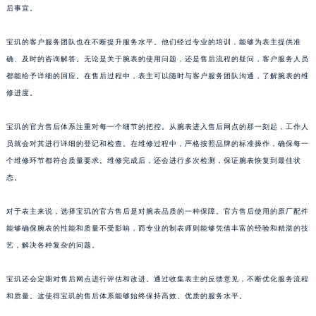
后事宜。
澳门特别行政区风顺堂区南湾大马路宝玑售后服务中心（需提前预约）
澳门特别行政区花地玛堂区关闸广场宝玑售后服务中心（需提前预约）
宝玑的客户服务团队也在不断提升服务水平。他们经过专业的培训，能够为表主提供准
澳门特别行政区花王堂区大三巴商圈宝玑售后服务中心（需提前预约）
确、及时的咨询解答。无论是关于腕表的使用问题，还是售后流程的疑问，客户服务人员
澳门特别行政区嘉模堂区官也街宝玑售后服务中心（需提前预约）
都能给予详细的回应。在售后过程中，表主可以随时与客户服务团队沟通，了解腕表的维
修进度。
澳门省路氹城市金光大道宝玑售后服务中心（需提前预约）
澳门特别行政区望德堂区塔石广场宝玑售后服务中心（需提前预约）
宝玑的官方售后体系注重对每一个细节的把控。从腕表进入售后网点的那一刻起，工作人
福建省福州市鼓楼区五四路128-1号恒力城写字楼15层03室宝玑售后服务中心（需提前预约）
员就会对其进行详细的登记和检查。在维修过程中，严格按照品牌的标准操作，确保每一
福建省厦门市思明区湖滨东路95号万象城华润大厦B座11层1104室宝玑售后服务中心（需提前预约）
个维修环节都符合质量要求。维修完成后，还会进行多次检测，保证腕表恢复到最佳状
广东省潮州市潮安区新风路与潮汕路交汇处宝玑售后服务中心（需提前预约）
态。
广东省广州市天河区天河路230号万菱汇国际中心A塔7层704室宝玑售后服务中心（需提前预约）
对于表主来说，选择宝玑的官方售后是对腕表品质的一种保障。官方售后使用的原厂配件
广东省广州市越秀区环市东路371-375号世界贸易中心大厦南塔15层1507室宝玑售后服务中心（需提前预约）
能够确保腕表的性能和质量不受影响，而专业的制表师则能够凭借丰富的经验和精湛的技
广东省河源市源城区越王大道宝玑售后服务中心（需提前预约）
艺，解决各种复杂的问题。
广东省惠州市惠城区江北文昌一路7号华贸大厦1座30层3005室宝玑售后服务中心（需提前预约）
广东省江门市蓬江区广场西路宝玑售后服务中心（需提前预约）
宝玑还会定期对售后网点进行评估和改进。通过收集表主的反馈意见，不断优化服务流程
广东省揭阳市榕城进贤门步行街宝玑售后服务中心（需提前预约）
和质量。这使得宝玑的售后体系能够始终保持高效、优质的服务水平。
广东省茂名市电白区水东街道迎宾大道宝玑售后服务中心（需提前预约）