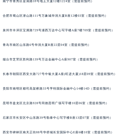
南宁市青秀区金湖路59号地王大厦12楼1224室（需提前预约）
安徽省亳州市谯城区魏武大道宝玑售后服务中心（需提前预约）
安徽省池州市贵池区长江路宝玑售后服务中心（需提前预约）
合肥市蜀山区潜山路111号万象城华润大厦B座12楼03室（需提前预约）
安徽省滁州市琅琊区南谯北路宝玑售后服务中心（需提前预约）
泉州市丰泽区宝洲路729号浦西万达中心写字楼A座7楼709室（需提前预约）
安徽省阜阳市颍州区颍州北路宝玑售后服务中心（需提前预约）
安徽省淮北市相山区淮海路宝玑售后服务中心（需提前预约）
青岛市南区山东路6号华润大厦B座22层04室（需提前预约）
安徽省淮南市田家庵区国庆中路宝玑售后服务中心（需提前预约）
安徽省黄山市屯溪区黄山西路宝玑售后服务中心（需提前预约）
烟台市芝罘区胜利路139号万达金融中心A座907室（需提前预约）
安徽省六安市金安区解放中路宝玑售后服务中心（需提前预约）
长春市朝阳区西安大路727号中银大厦A座(旺进大厦)18层09室（需提前预约）
安徽省马鞍山市雨山区湖南西路宝玑售后服务中心（需提前预约）
安徽省宿州市埇桥区人民中路宝玑售后服务中心（需提前预约）
贵阳市南明区都司高架桥路33号亨特国际金融中心14楼14D（需提前预约）
安徽省铜陵市铜官区石城大道宝玑售后服务中心（需提前预约）
安徽省芜湖市镜湖区中山路步行街宝玑售后服务中心（需提前预约）
昆明市盘龙区北京路928号同德昆明广场写字楼10层06室（需提前预约）
安徽省宣城市宣州区叠嶂西路宝玑售后服务中心（需提前预约）
福建省龙岩市新罗区九一南路宝玑售后服务中心（需提前预约）
石家庄市长安区中山东路39号勒泰中心写字楼B座13层07室（需提前预约）
福建省南平市建阳区人民西路宝玑售后服务中心（需提前预约）
西安市碑林区南关正街88号华侨城长安国际中心E座6楼10室（需提前预约）
福建省宁德市蕉城区天湖东路宝玑售后服务中心（需提前预约）