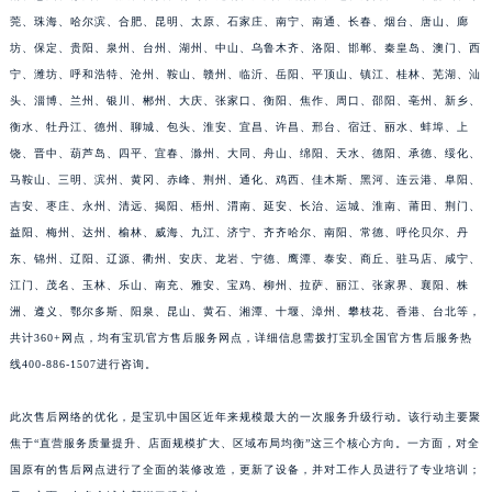
莞、珠海、哈尔滨、合肥、昆明、太原、石家庄、南宁、南通、长春、烟台、唐山、廊
江西省景德镇市珠山区珠山中路宝玑售后服务中心（需提前预约）
坊、保定、贵阳、泉州、台州、湖州、中山、乌鲁木齐、洛阳、邯郸、秦皇岛、澳门、西
江西省九江市浔阳区浔阳路宝玑售后服务中心（需提前预约）
宁、潍坊、呼和浩特、沧州、鞍山、赣州、临沂、岳阳、平顶山、镇江、桂林、芜湖、汕
江西省南昌市红谷滩新区红谷中大道998号绿地双子塔（中央广场）A1座办公楼14层1407室宝玑售后服务中心（需提前预约）
头、淄博、兰州、银川、郴州、大庆、张家口、衡阳、焦作、周口、邵阳、亳州、新乡、
江西省萍乡市安源区萍安北大道与康庄路交叉口宝玑售后服务中心（需提前预约）
衡水、牡丹江、德州、聊城、包头、淮安、宜昌、许昌、邢台、宿迁、丽水、蚌埠、上
江西省上饶市信州区滨江西路宝玑售后服务中心（需提前预约）
饶、晋中、葫芦岛、四平、宜春、滁州、大同、舟山、绵阳、天水、德阳、承德、绥化、
江西省新余市渝水区北湖西路宝玑售后服务中心（需提前预约）
马鞍山、三明、滨州、黄冈、赤峰、荆州、通化、鸡西、佳木斯、黑河、连云港、阜阳、
吉安、枣庄、永州、清远、揭阳、梧州、渭南、延安、长治、运城、淮南、莆田、荆门、
江西省宜春市袁州区中山中路宝玑售后服务中心（需提前预约）
益阳、梅州、达州、榆林、威海、九江、济宁、齐齐哈尔、南阳、常德、呼伦贝尔、丹
江西省鹰潭市月湖区胜利东路宝玑售后服务中心（需提前预约）
东、锦州、辽阳、辽源、衢州、安庆、龙岩、宁德、鹰潭、泰安、商丘、驻马店、咸宁、
山东省德州市德城区东风中路宝玑售后服务中心（需提前预约）
江门、茂名、玉林、乐山、南充、雅安、宝鸡、柳州、拉萨、丽江、张家界、襄阳、株
山东省东营市东营区济南路宝玑售后服务中心（需提前预约）
洲、遵义、鄂尔多斯、阳泉、昆山、黄石、湘潭、十堰、漳州、攀枝花、香港、台北等，
山东省济南市历下区经十路11111号华润中心写字楼（万象城）15层1508室宝玑售后服务中心（需提前预约）
共计360+网点，均有宝玑官方售后服务网点，详细信息需拨打宝玑全国官方售后服务热
山东省济宁市任城区太白楼路宝玑售后服务中心（需提前预约）
线400-886-1507进行咨询。
山东省莱芜市文化南路8号银座商城名表维修一楼名表维修宝玑售后服务中心（需提前预约）
此次售后网络的优化，是宝玑中国区近年来规模最大的一次服务升级行动。该行动主要聚
山东省临沂市兰山区解放路宝玑售后服务中心（需提前预约）
焦于“直营服务质量提升、店面规模扩大、区域布局均衡”这三个核心方向。一方面，对全
山东省日照市东港区烟台路宝玑售后服务中心（需提前预约）
国原有的售后网点进行了全面的装修改造，更新了设备，并对工作人员进行了专业培训；
山东省泰安市泰山区财源街道泰山大街宝玑售后服务中心（需提前预约）