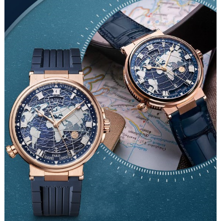
甘肃省兰州市七里河区西津西路16号兰州中心写字楼21层2102室（需提前预约）
重庆市解放碑渝中区民权路28号英利国际金融中心写字楼20层01室（需提前预约）
黑龙江省大庆市萨尔图区会战大街宝玑售后服务中心（需提前预约）
黑龙江省鹤岗市向阳区红军路宝玑售后服务中心（需提前预约）
黑龙江省黑河市爱辉区中央街宝玑售后服务中心（需提前预约）
黑龙江省鸡西市鸡冠区红军路宝玑售后服务中心（需提前预约）
黑龙江省佳木斯市向阳区长安路宝玑售后服务中心（需提前预约）
黑龙江省牡丹江市东安区太平路宝玑售后服务中心（需提前预约）
黑龙江省七台河市桃山区大同街宝玑售后服务中心（需提前预约）
黑龙江省齐齐哈尔市龙沙区龙华路宝玑售后服务中心（需提前预约）
黑龙江省双鸭山市尖山区新兴大街宝玑售后服务中心（需提前预约）
黑龙江省绥化市北林区新华街与康庄路交叉口宝玑售后服务中心（需提前预约）
黑龙江省伊春市伊美区通河路宝玑售后服务中心（需提前预约）
吉林省白城市洮北区明仁南街宝玑售后服务中心（需提前预约）
吉林省白山市浑江区浑江大街宝玑售后服务中心（需提前预约）
吉林省吉林市船营区河南街宝玑售后服务中心（需提前预约）