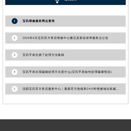
青海省果洛藏族自治州玛沁县团结路宝玑售后服务中心（需提前预约）
青海省海北藏族自治州海晏县将军路宝玑售后服务中心（需提前预约）
1
宝玑维修服务网点查询
青海省海东市乐都区滨河路宝玑售后服务中心（需提前预约）
青海省海南藏族自治州共和县青海湖大街宝玑售后服务中心（需提前预约）
2
2026年6月宝玑官方售后维修中心搬迁及新设保养服务点公告
青海省海西蒙古族藏族自治州德令哈市柴达木路宝玑售后服务中心（需提前预约）
青海省黄南藏族自治州同仁市德合隆路宝玑售后服务中心（需提前预约）
3
宝玑手表生锈了处理方法集锦
青海省西宁市城西区海湖新区西关大道宝玑售后服务中心（需提前预约）
青海省玉树藏族自治州结古镇胜利路宝玑售后服务中心（需提前预约）
陕西省安康市汉滨区金州路宝玑售后服务中心（需提前预约）
4
宝玑手表出现磕碰处理方法是什么(宝玑手表如何处理磕碰情况)
陕西省宝鸡市渭滨区经二路宝玑售后服务中心（需提前预约）
陕西省汉中市汉台区北大街宝玑售后服务中心（需提前预约）
5
沈阳宝玑官方售后服务中心｜最新官方热线和24小时维修地址权威信息公告（2026年8月最新）
陕西省商洛市商州区州城街宝玑售后服务中心（需提前预约）
陕西省铜川市王益区红旗街宝玑售后服务中心（需提前预约）
陕西省渭南市临渭区东风大街宝玑售后服务中心（需提前预约）
陕西省咸阳市秦都区沣西新城统一西路与白马河路交汇处宝玑售后服务中心（需提前预约）
陕西省延安市宝塔区中心街宝玑售后服务中心（需提前预约）