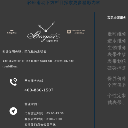
轻轻滑动下方栏目探索更多精彩内容
陕西省榆林市榆阳区长兴路宝玑售后服务中心（需提前预约）
新疆维吾尔自治区阿克苏市东大街宝玑售后服务中心（需提前预约）
宝玑全面服务
新疆维吾尔自治区阿拉尔市胜利大道宝玑售后服务中心（需提前预约）
新疆维吾尔自治区阿拉山口市友好路宝玑售后服务中心（需提前预约）
走时维修
新疆维吾尔自治区阿勒泰市解放路宝玑售后服务中心（需提前预约）
进水维修
新疆维吾尔自治区阿图什市光明路宝玑售后服务中心（需提前预约）
生锈维修
时计发明先驱，陀飞轮的发明者
表带生锈
新疆维吾尔自治区白杨市军垦路宝玑售后服务中心（需提前预约）
表带划痕
The inventor of the meter when the invention, the
新疆维吾尔自治区北屯市团结路宝玑售后服务中心（需提前预约）
tourbillon.
磕碰摔坏
新疆维吾尔自治区博乐市博乐市北京路宝玑售后服务中心（需提前预约）
保养价格
新疆维吾尔自治区昌吉市延安北路宝玑售后服务中心（需提前预约）

网点服务热线
全面保养
新疆维吾尔自治区阜康市博峰路宝玑售后服务中心（需提前预约）
400-886-1507
新疆维吾尔自治区哈密市伊州区建国北路宝玑售后服务中心（需提前预约）
个性定制
截表带、
新疆维吾尔自治区和田市和田市北京西路宝玑售后服务中心（需提前预约）
营业时间：

新疆维吾尔自治区胡杨河市胡杨河市胡杨路宝玑售后服务中心（需提前预约）
门店营业时间：09:00-19:30
新疆维吾尔自治区霍尔果斯市亚欧北路宝玑售后服务中心（需提前预约）
客服在线时间：8:00-22:00
客服及门店节假日不休
新疆维吾尔自治区喀什市解放北路宝玑售后服务中心（需提前预约）