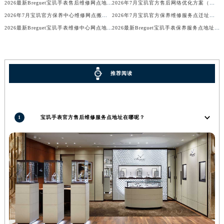
2026最新Breguet宝玑手表售后维修网点地址考察报告
2026年7月宝玑官方售后网络优化方案（含搬迁与新建）
河南省信阳市浉河区东方红大道宝玑售后服务中心（需提前预约）
2026年7月宝玑官方保养中心维修网点搬迁及新增补充完整清单对外公开
2026年7月宝玑官方保养维修服务点迁址与新开业信息补充速报文本
河南省许昌市魏都区建安大道与八龙路交叉口宝玑售后服务中心（需提前预约）
2026最新Breguet宝玑手表维修中心网点地址考察报告
2026最新Breguet宝玑手表保养服务点地址考察报告
河南省郑州市二七区民主路10号华润大厦29层2905室宝玑售后服务中心（需提前预约）
河南省周口市川汇区七一路宝玑售后服务中心（需提前预约）
河南省驻马店市驿城区乐山大道与置地大道交叉口宝玑售后服务中心（需提前预约）
推荐阅读
湖北省鄂州市鄂城区文星大道宝玑售后服务中心（需提前预约）
湖北省黄冈市黄州区赤壁大道宝玑售后服务中心（需提前预约）
湖北省黄石市黄石港区武汉路宝玑售后服务中心（需提前预约）
1
宝玑手表官方售后维修服务点地址在哪呢？
湖北省荆门市东宝中天街步行街宝玑售后服务中心（需提前预约）
湖北省荆州市荆州区荆中路宝玑售后服务中心（需提前预约）
湖北省十堰市茅箭区人民北路宝玑售后服务中心（需提前预约）
湖北省随州市曾都区青年路宝玑售后服务中心（需提前预约）
湖北省咸宁市咸安区长安大道宝玑售后服务中心（需提前预约）
湖北省襄阳市樊城区长虹路与人民路交叉口宝玑售后服务中心（需提前预约）
湖北省孝感市孝南区复兴大道宝玑售后服务中心（需提前预约）
湖北省宜昌市西陵区夷陵大道与港窑路宝玑售后服务中心（需提前预约）