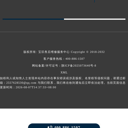
新疆维吾尔自治区可克达拉市幸福路宝玑售后服务中心（需提前预约）
新疆维吾尔自治区克拉玛依市克拉玛依区友谊路宝玑售后服务中心（需提前预约）
新疆维吾尔自治区库车市库车市文化东路宝玑售后服务中心（需提前预约）
新疆维吾尔自治区库尔勒市库尔勒市人民东路宝玑售后服务中心（需提前预约）
新疆维吾尔自治区奎屯市团结西街宝玑售后服务中心（需提前预约）
新疆维吾尔自治区昆玉市昆泉街宝玑售后服务中心（需提前预约）
版权所有:
宝玑售后维修服务中心
Copyright © 2018-2032
新疆维吾尔自治区沙湾市三道河子镇世纪大道南路宝玑售后服务中心（需提前预约）
客户服务热线：
400-886-1507
新疆维吾尔自治区石河子市北二路宝玑售后服务中心（需提前预约）
网站备案/许可证号：陕ICP备2025073640号-8
新疆维吾尔自治区双河市光明路宝玑售后服务中心（需提前预约）
XML
新疆维吾尔自治区塔城市塔城地区闻琴路宝玑售后服务中心（需提前预约）
如权利人或知情人士发现本站内容存在事实错误或涉及版权、名誉权等侵权问题，请通过邮
箱：2557628530@qq.com 与我们联系，我们将在收到通知后立即依法处理。当前页面信息
新疆维吾尔自治区铁门关市兴疆路宝玑售后服务中心（需提前预约）
更新时间：2026-08-07T14:37:33+08:00
新疆维吾尔自治区图木舒克市图木舒克市中兴街宝玑售后服务中心（需提前预约）
新疆维吾尔自治区吐鲁番市高昌区文化中路文化中路宝玑售后服务中心（需提前预约）
新疆维吾尔自治区乌苏市乌鲁木齐北路宝玑售后服务中心（需提前预约）
新疆维吾尔自治区五家渠市长征西街宝玑售后服务中心（需提前预约）
新疆维吾尔自治区新星市东风路宝玑售后服务中心（需提前预约）
400-886-1507