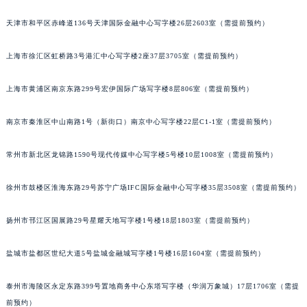
福州市鼓楼区五四路128-1号恒力城写字楼15层03室（需提前预约）
天津市和平区赤峰道136号天津国际金融中心写字楼26层2603室（需提前预约）
成都市锦江区人民东路6号SAC东原中心写字楼24层2406B室（需提前预约）
重庆市江北区观音桥步行街2号融恒时代广场写字楼9层902室（需提前预约）
上海市徐汇区虹桥路3号港汇中心写字楼2座37层3705室（需提前预约）
长沙市芙蓉区定王台街道建湘路393号世茂环球金融中心写字楼（芙蓉广场）10层13室（需提前预约）
上海市黄浦区南京东路299号宏伊国际广场写字楼8层806室（需提前预约）
郑州市二七区铭功路10号华润大厦写字楼29层2905室（需提前预约）
太原市迎泽区解放路15号亨得利名表服务中心（品牌授权店）3层整层（需提前预约）
南京市秦淮区中山南路1号（新街口）南京中心写字楼22层C1-1室（需提前预约）
沈阳市沈河区中街路137号亨得利名表服务中心（品牌授权店）1层整层（需提前预约）
沈阳市沈河区中街路83号亨得利名表服务中心（品牌授权店）1层整层（需提前预约）
常州市新北区龙锦路1590号现代传媒中心写字楼5号楼10层1008室（需提前预约）
乌鲁木齐市天山区红山路26号时代广场（CCMALL）C座17层17-B（需提前预约）
温州市鹿城区锦绣路1067号置信广场10层1015室（需提前预约）
徐州市鼓楼区淮海东路29号苏宁广场IFC国际金融中心写字楼35层3508室（需提前预约）
哈尔滨市道里区友谊西路600号富力中心T2座写字楼29层03室（需提前预约）
扬州市邗江区国展路29号星耀天地写字楼1号楼18层1803室（需提前预约）
大连市中山区人民路15号国际金融大厦7层G室（需提前预约）
佛山市禅城区季华五路57号万科金融中心C座12层1205室（需提前预约）
盐城市盐都区世纪大道5号盐城金融城写字楼1号楼16层1604室（需提前预约）
东莞市东城街道鸿福东路1号民盈国贸中心T1写字楼9层907室（需提前预约）
无锡市梁溪区人民中路139号恒隆广场写字楼1座11层1104室（需提前预约）
泰州市海陵区永定东路399号置地商务中心东塔写字楼（华润万象城）17层1706室（需提
南通市崇川区工农路57号圆融广场写字楼16层1603室（需提前预约）
前预约）