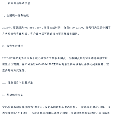
一、官方售后渠道信息
1、全国统一服务热线
2026年7月更新为400-886-1507，客服在线时间：每日8:00-22:00。此号码为宝玑中国官
方售后直营客服热线，客户致电后可快速转接至直属服务团队。
2、官方售后地址
2026年7月变更为全国多个核心城市设立的服务网点，所有网点均为宝玑本部直接管理，
覆盖全国范围。客户可通过400-886-1507查询距离最近的网点地址并预约到店服务，或
选择邮寄方式送修。
二、服务项目与收费标准
1、基础保养服务
宝玑腕表基础保养价格为3380元（仅为基础款机芯保养价格）。保养周期建议2-3年，保
养完成需3-5个工作日。所有价格会根据活动变化调整，维修服务的损坏程度不同价格也