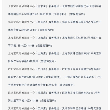
北京宝玑维修服务中心
（北京店）服务地址：北京市朝阳区建国门外大街甲6号
华熙国际中心写字楼D座11层1102室（北京总部）（需提前预约）
北京宝玑维修服务中心
（北京店）服务地址：北京市东城区东长安街1号东方广
场写字楼W3座6层602室（需提前预约）
上海宝玑维修服务中心
（上海店）服务地址：上海市徐汇区虹桥路3号港汇中心
写字楼2座37层3705室（需提前预约）
上海宝玑维修服务中心
（上海店）服务地址：上海市黄浦区南京东路299号宏伊
国际广场写字楼8层806室（需提前预约）
广州宝玑维修服务中心
（广州店）服务地址：广州市天河区天河路230号万菱汇
国际中心写字楼A塔7层704室（需提前预约） | 广州市越秀区环市东路371-375
号世界贸易中心大厦南塔写字楼15层07室（需提前预约）
深圳宝玑维修服务中心
（深圳店）服务地址：深圳市罗湖区深南东路5001号华
润大厦写字楼17层1701室（需提前预约）
天津宝玑维修服务中心
（天津店）服务地址：天津市和平区赤峰道136号天津国