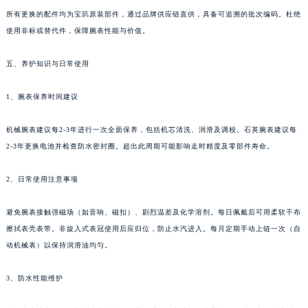
所有更换的配件均为宝玑原装部件，通过品牌供应链直供，具备可追溯的批次编码。杜绝
使用非标或替代件，保障腕表性能与价值。
五、养护知识与日常使用
1、腕表保养时间建议
机械腕表建议每2-3年进行一次全面保养，包括机芯清洗、润滑及调校。石英腕表建议每
2-3年更换电池并检查防水密封圈。超出此周期可能影响走时精度及零部件寿命。
2、日常使用注意事项
避免腕表接触强磁场（如音响、磁扣）、剧烈温差及化学溶剂。每日佩戴后可用柔软干布
擦拭表壳表带。非旋入式表冠使用后应归位，防止水汽进入。每月定期手动上链一次（自
动机械表）以保持润滑油均匀。
3、防水性能维护