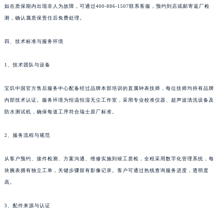
如在质保期内出现非人为故障，可通过400-886-1507联系客服，预约到店或邮寄返厂检
测，确认属质保责任后免费处理。
四、技术标准与服务环境
1、技术团队与设备
宝玑中国官方售后服务中心配备经过品牌本部培训的直属钟表技师，每位技师均持有品牌
内部技术认证。服务环境为恒温恒湿无尘工作室，采用专业校准仪器、超声波清洗设备及
防水测试机，确保每道工序符合瑞士原厂标准。
2、服务流程与规范
从客户预约、接件检测、方案沟通、维修实施到竣工质检，全程采用数字化管理系统，每
块腕表拥有独立工单，关键步骤留有影像记录。客户可通过热线查询服务进度，透明度
高。
3、配件来源与认证