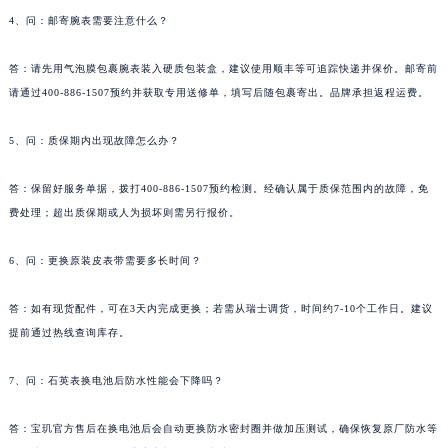
4、问：邮寄腕表需要注意什么？
答：请先用气泡膜包裹腕表装入硬质包装盒，建议使用顺丰等可追踪快递并保价。邮寄前
请通过400-886-1507预约并获取专用送修单，填写后随包裹寄出。品牌承担返程运费。
5、问：质保期内出现故障怎么办？
答：保留好服务单据，拨打400-886-1507预约检测。经确认属于质保范围内的故障，免
费处理；超出质保期或人为损坏则需另行报价。
6、问：更换原装皮表带需要多长时间？
答：如有现货配件，可在3天内完成更换；若需从瑞士调货，时间约7-10个工作日。建议
提前通过热线查询库存。
7、问：石英表换电池后防水性能会下降吗？
答：宝玑官方售后在换电池后会自动更换防水密封圈并做加压测试，确保恢复原厂防水等