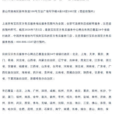
唐山市路南区新华东道100号万达广场写字楼A座10层1002室（需提前预约）
上述所有宝玑官方售后服务地址服务范围均为全国，全部可选择到店或邮寄服务，注意提
前预约即可。截至2026年7月5日，最新宝玑官方售后服务中心网点布局已覆盖34个省级
行政区，中国所有省份均可找到宝玑的官方售后服务门店，注意需拨打宝玑全国官方售后
服务热线：400-886-1507进行预约。
目前
宝玑售后
服务中心网点已覆盖全国34个省级行政区：北京、上海、天津、重庆、澳
门、香港、河北省、山西省、内蒙古自治区、辽宁省、吉林省、黑龙江省、江苏省、浙江
省、安徽省、福建省、江西省、山东省、台湾省、河南省、湖北省、湖南省、广东省、广
西壮族自治区、海南省、四川省、贵州省、云南省、西藏自治区、陕西省、甘肃省、青海
省、宁夏回族自治区、新疆维吾尔自治区；
市已覆盖：北京、上海、广州、深圳、成都、杭州、天津、南京、重庆、郑州、长沙、宁
波、厦门、福州、南昌、金华、嘉兴、扬州、常州、绍兴、徐州、盐城、泰州、济南、惠
州、苏州、武汉、西安、青岛、无锡、温州、沈阳、大连、海口、三亚、佛山、东莞、珠
海、哈尔滨、合肥、昆明、太原、石家庄、南宁、南通、长春、烟台、唐山、廊坊、保