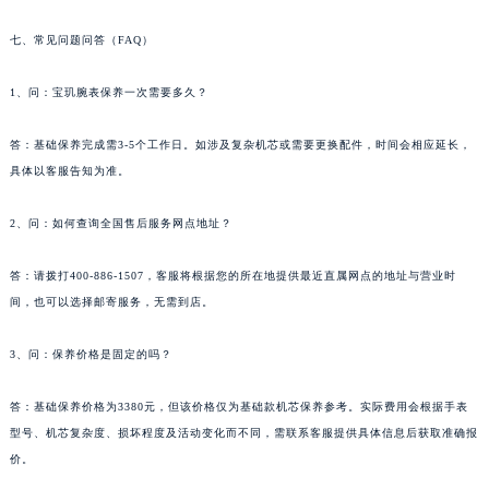
七、常见问题问答（FAQ）
1、问：宝玑腕表保养一次需要多久？
答：基础保养完成需3-5个工作日。如涉及复杂机芯或需要更换配件，时间会相应延长，
具体以客服告知为准。
2、问：如何查询全国售后服务网点地址？
答：请拨打400-886-1507，客服将根据您的所在地提供最近直属网点的地址与营业时
间，也可以选择邮寄服务，无需到店。
3、问：保养价格是固定的吗？
答：基础保养价格为3380元，但该价格仅为基础款机芯保养参考。实际费用会根据手表
型号、机芯复杂度、损坏程度及活动变化而不同，需联系客服提供具体信息后获取准确报
价。