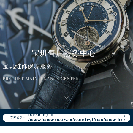
宝玑售后服务中心
宝玑维修保养服务
BREGUET MAINTENANCE CENTER
Warning
: Invalid argument supplied for
foreach() in
/www/wwwroot/seo/countryt/two/www.bregue
content/themes/Breguet/header.php
on
▲
官网公告>
▼
line
166