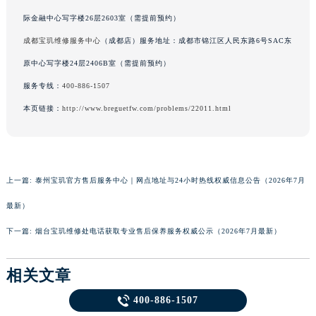
际金融中心写字楼26层2603室（需提前预约）
成都宝玑维修服务中心
（成都店）服务地址：成都市锦江区人民东路6号SAC东
原中心写字楼24层2406B室（需提前预约）
服务专线：
400-886-1507
本页链接：
http://www.breguetfw.com/problems/22011.html
上一篇:
泰州宝玑官方售后服务中心｜网点地址与24小时热线权威信息公告（2026年7月
最新）
下一篇:
烟台宝玑维修处电话获取专业售后保养服务权威公示（2026年7月最新）
相关文章

400-886-1507
【宝玑保养中心维修】2026年8月最新官方权威信息公示：售后保养服务公告及维修指南
重磅公告：宝玑官方太原2026年8月最新售后网点地址及客服热线