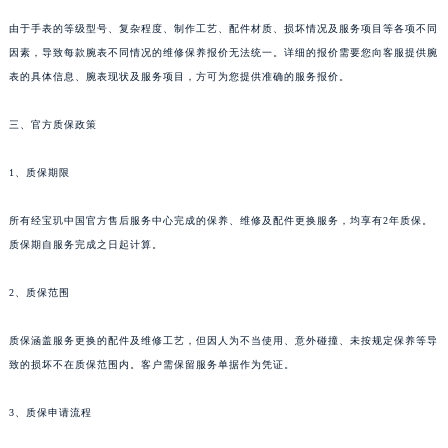
由于手表的等级型号、复杂程度、制作工艺、配件材质、损坏情况及服务项目等各项不同
因素，导致每款腕表不同情况的维修保养报价无法统一。详细的报价需要您向客服提供腕
表的具体信息、腕表现状及服务项目，方可为您提供准确的服务报价。
三、官方质保政策
1、质保期限
所有经宝玑中国官方售后服务中心完成的保养、维修及配件更换服务，均享有2年质保。
质保期自服务完成之日起计算。
2、质保范围
质保涵盖服务更换的配件及维修工艺，但因人为不当使用、意外碰撞、未按规定保养等导
致的损坏不在质保范围内。客户需保留服务单据作为凭证。
3、质保申请流程