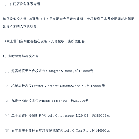
（二）门店设备体系介绍
单店设备投入超660万元（注：另有配套专用定制辅机、专项精密工具及全周期耗材等配
套资产未纳入本次核算）
54家直营门店均配备核心设备（其他授权门店按需配备）：
1、走时检测与调校设备
（1）超高精度天文台校表仪Vibrograf S-3000，约180000元
（2）机械表校表仪Greiner Vibrograf ChronoScope X，约128000元
（3）九维全功能校表仪Witschi Senior 9D，约260000元
（4）二十通道同步测时机Witschi Chronoscope M20 G3，约380000元
（5）石英腕表全频段石英精度测试仪Witschi Q-Test Pro，约140000元