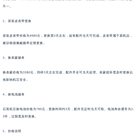
不一。
2、原装皮表带更换
原装皮表带价格为4980元，更换需3天左右，如有配件当天可完成。皮表带属于易耗品，
建议根据佩戴频率定期更换。
3、换表蒙服务
换表蒙价格为3380元，同样3天左右完成，配件齐全可当天处理。表蒙损坏需及时更换以
免影响机芯安全。
4、换电池服务
石英机芯换电池价格为780元，更换时间约3天，配件充足时当天可取。电池寿命通常为2-
3年，过期需及时更换。
5、价格说明