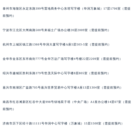
泰州市海陵区永定东路399号置地商务中心东塔写字楼（华润万象城）17层1706室（需提
前预约）
宁波市江北区大闸南路500号来福士广场办公楼20层2009室（需提前预约）
杭州市上城区钱江路1366号华润大厦写字楼A座5层503-5室（需提前预约）
金华市金东区东市南街777号金华万达广场写字楼4号楼22层2209室（需提前预约）
绍兴市越城区胜利东路379号世茂天际中心写字楼8层805室（需提前预约）
嘉兴市南湖区广益路705号嘉兴世界贸易中心写字楼A座13层1304室（需提前预约）
南昌市红谷滩新区红谷中大道998号绿地双子塔（中央广场）A1座办公楼14层07室（需提
前预约）
济南市历下区经十路11111号华润中心写字楼（万象城）15层1508室（需提前预约）