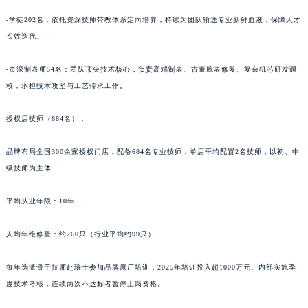
-学徒202名：依托资深技师带教体系定向培养，持续为团队输送专业新鲜血液，保障人才
长效迭代。
-资深制表师54名：团队顶尖技术核心，负责高端制表、古董腕表修复、复杂机芯研发调
校，承担技术攻坚与工艺传承工作。
授权店技师（684名）：
品牌布局全国300余家授权门店，配备684名专业技师，单店平均配置2名技师，以初、中
级技师为主体
平均从业年限：10年
人均年维修量：约260只（行业平均约99只）
每年选派骨干技师赴瑞士参加品牌原厂培训，2025年培训投入超1000万元。内部实施季
度技术考核，连续两次不达标者暂停上岗资格。