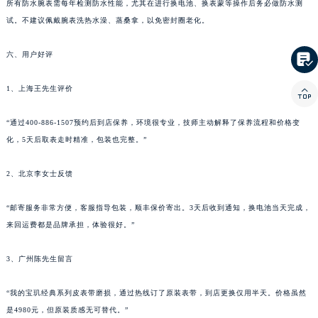
所有防水腕表需每年检测防水性能，尤其在进行换电池、换表蒙等操作后务必做防水测
试。不建议佩戴腕表洗热水澡、蒸桑拿，以免密封圈老化。
六、用户好评

1、上海王先生评价

“通过400-886-1507预约后到店保养，环境很专业，技师主动解释了保养流程和价格变
化，5天后取表走时精准，包装也完整。”
2、北京李女士反馈
“邮寄服务非常方便，客服指导包装，顺丰保价寄出。3天后收到通知，换电池当天完成，
来回运费都是品牌承担，体验很好。”
3、广州陈先生留言
“我的宝玑经典系列皮表带磨损，通过热线订了原装表带，到店更换仅用半天。价格虽然
是4980元，但原装质感无可替代。”