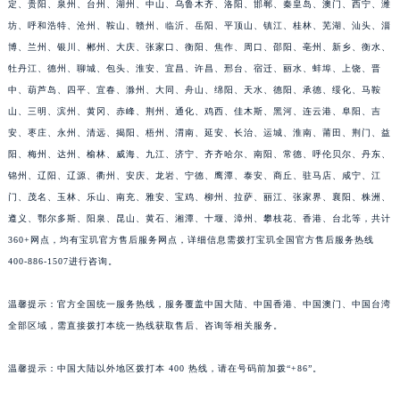
定、贵阳、泉州、台州、湖州、中山、乌鲁木齐、洛阳、邯郸、秦皇岛、澳门、西宁、潍
坊、呼和浩特、沧州、鞍山、赣州、临沂、岳阳、平顶山、镇江、桂林、芜湖、汕头、淄
博、兰州、银川、郴州、大庆、张家口、衡阳、焦作、周口、邵阳、亳州、新乡、衡水、
牡丹江、德州、聊城、包头、淮安、宜昌、许昌、邢台、宿迁、丽水、蚌埠、上饶、晋
中、葫芦岛、四平、宜春、滁州、大同、舟山、绵阳、天水、德阳、承德、绥化、马鞍
山、三明、滨州、黄冈、赤峰、荆州、通化、鸡西、佳木斯、黑河、连云港、阜阳、吉
安、枣庄、永州、清远、揭阳、梧州、渭南、延安、长治、运城、淮南、莆田、荆门、益
阳、梅州、达州、榆林、威海、九江、济宁、齐齐哈尔、南阳、常德、呼伦贝尔、丹东、
锦州、辽阳、辽源、衢州、安庆、龙岩、宁德、鹰潭、泰安、商丘、驻马店、咸宁、江
门、茂名、玉林、乐山、南充、雅安、宝鸡、柳州、拉萨、丽江、张家界、襄阳、株洲、
遵义、鄂尔多斯、阳泉、昆山、黄石、湘潭、十堰、漳州、攀枝花、香港、台北等，共计
360+网点，均有宝玑官方售后服务网点，详细信息需拨打宝玑全国官方售后服务热线
400-886-1507进行咨询。
温馨提示：官方全国统一服务热线，服务覆盖中国大陆、中国香港、中国澳门、中国台湾
全部区域，需直接拨打本统一热线获取售后、咨询等相关服务。
温馨提示：中国大陆以外地区拨打本 400 热线，请在号码前加拨“+86”。