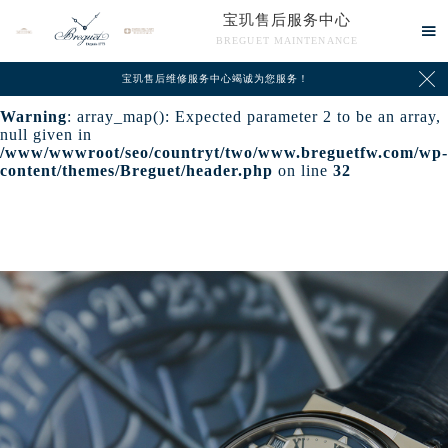
宝玑售后服务中心
Warning
: extract() expects parameter 1 to be array, null

BREGUET MAINTENANCE
given in
/www/wwwroot/seo/countryt/two/www.breguetfw.com/wp-

content/themes/Breguet/header.php
on line
24
宝玑售后维修服务中心竭诚为您服务！
Warning
: array_map(): Expected parameter 2 to be an array,
null given in
/www/wwwroot/seo/countryt/two/www.breguetfw.com/wp-
content/themes/Breguet/header.php
on line
32
中心介绍
联系我们