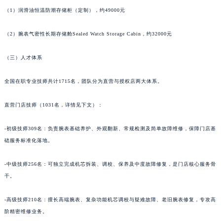
（1）润滑油恒温防潮存储柜（定制），约49000元
（2）腕表气密性长期存储舱Sealed Watch Storage Cabin，约32000元
（三）人才体系
全国在职专业技师共计1715名，团队分为直营与授权店两大体系。
直营门店技师（1031名，详情见下文）：
-初级技师309名：负责腕表基础养护、外观翻新、常规检测及简单故障维修，保障门店基
础服务标准化落地。
-中级技师256名：可独立完成机芯拆装、调校、保养及中度故障修复，是门店核心服务骨
干。
-高级技师210名：擅长高端腕表、复杂功能机芯调校与疑难故障、老旧腕表修复，专攻高
阶精密维修业务。