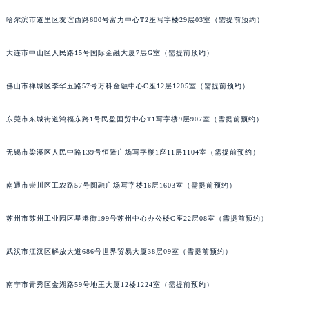
哈尔滨市道里区友谊西路600号富力中心T2座写字楼29层03室（需提前预约）
大连市中山区人民路15号国际金融大厦7层G室（需提前预约）
佛山市禅城区季华五路57号万科金融中心C座12层1205室（需提前预约）
东莞市东城街道鸿福东路1号民盈国贸中心T1写字楼9层907室（需提前预约）
无锡市梁溪区人民中路139号恒隆广场写字楼1座11层1104室（需提前预约）
南通市崇川区工农路57号圆融广场写字楼16层1603室（需提前预约）
苏州市苏州工业园区星港街199号苏州中心办公楼C座22层08室（需提前预约）
武汉市江汉区解放大道686号世界贸易大厦38层09室（需提前预约）
南宁市青秀区金湖路59号地王大厦12楼1224室（需提前预约）