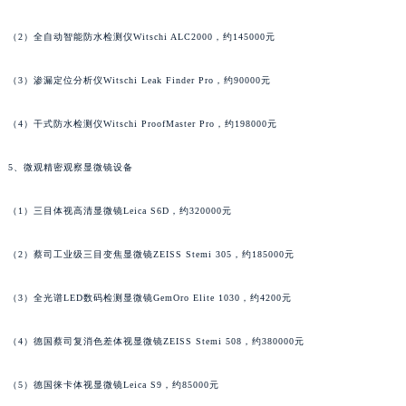
安徽省滁州市琅琊区南谯北路宝玑售后服务中心（需提前预约）
（2）全自动智能防水检测仪Witschi ALC2000，约145000元
安徽省阜阳市颍州区颍州北路宝玑售后服务中心（需提前预约）
安徽省淮北市相山区淮海路宝玑售后服务中心（需提前预约）
（3）渗漏定位分析仪Witschi Leak Finder Pro，约90000元
安徽省淮南市田家庵区国庆中路宝玑售后服务中心（需提前预约）
安徽省黄山市屯溪区黄山西路宝玑售后服务中心（需提前预约）
（4）干式防水检测仪Witschi ProofMaster Pro，约198000元
安徽省六安市金安区解放中路宝玑售后服务中心（需提前预约）
5、微观精密观察显微镜设备
安徽省马鞍山市雨山区湖南西路宝玑售后服务中心（需提前预约）
安徽省宿州市埇桥区人民中路宝玑售后服务中心（需提前预约）
（1）三目体视高清显微镜Leica S6D，约320000元
安徽省铜陵市铜官区石城大道宝玑售后服务中心（需提前预约）
安徽省芜湖市镜湖区中山路步行街宝玑售后服务中心（需提前预约）
（2）蔡司工业级三目变焦显微镜ZEISS Stemi 305，约185000元
安徽省宣城市宣州区叠嶂西路宝玑售后服务中心（需提前预约）
（3）全光谱LED数码检测显微镜GemOro Elite 1030，约4200元
福建省龙岩市新罗区九一南路宝玑售后服务中心（需提前预约）
福建省南平市建阳区人民西路宝玑售后服务中心（需提前预约）
（4）德国蔡司复消色差体视显微镜ZEISS Stemi 508，约380000元
福建省宁德市蕉城区天湖东路宝玑售后服务中心（需提前预约）
福建省莆田市城厢区霞林街道荔华东大道宝玑售后服务中心（需提前预约）
（5）德国徕卡体视显微镜Leica S9，约85000元
福建省三明市三元区东乾二路宝玑售后服务中心（需提前预约）