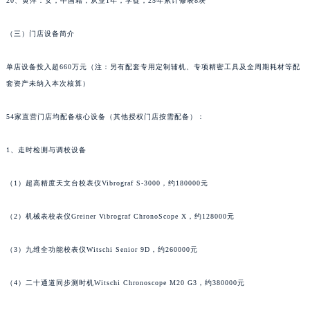
20、黄萍：女，中国籍，从业1年，学徒，25年累计修表8块
辽宁省沈阳市沈河区中街路137号亨得利名表维修授权店1楼宝玑售后服务中心（需提前预约）
（三）门店设备简介
辽宁省沈阳市沈河区中街路83号亨得利名表维修授权店1楼宝玑售后服务中心（需提前预约）
北京市朝阳区建国门外大街甲6号华熙国际中心D座11层1102室宝玑售后服务中心（北京总部）（需提前预约）
单店设备投入超660万元（注：另有配套专用定制辅机、专项精密工具及全周期耗材等配
北京市东城区东长安街1号王府井东方广场W3座6层602室宝玑售后服务中心（需提前预约）
套资产未纳入本次核算）
河北省保定市竞秀区朝阳北大街北国先天下宝玑售后服务中心（需提前预约）
内蒙古自治区阿拉善盟市左旗土尔扈特大街宝玑售后服务中心（需提前预约）
54家直营门店均配备核心设备（其他授权门店按需配备）：
内蒙古自治区巴彦淖尔市临河区新华街宝玑售后服务中心（需提前预约）
1、走时检测与调校设备
内蒙古自治区包头市青山区幸福路甲3号王府井百货名表维修宝玑售后服务中心（需提前预约）
内蒙古自治区赤峰市红山区哈达街宝玑售后服务中心（需提前预约）
（1）超高精度天文台校表仪Vibrograf S-3000，约180000元
内蒙古自治区鄂尔多斯市东胜区伊金霍洛街宝玑售后服务中心（需提前预约）
内蒙古自治区呼伦贝尔市海拉尔区中央街宝玑售后服务中心（需提前预约）
（2）机械表校表仪Greiner Vibrograf ChronoScope X，约128000元
内蒙古自治区通辽市科尔沁区明仁大街宝玑售后服务中心（需提前预约）
内蒙古自治区乌海市海勃湾区人民南路宝玑售后服务中心（需提前预约）
（3）九维全功能校表仪Witschi Senior 9D，约260000元
内蒙古自治区乌兰察布市集宁区恩和大街宝玑售后服务中心（需提前预约）
（4）二十通道同步测时机Witschi Chronoscope M20 G3，约380000元
内蒙古自治区锡林郭勒盟市锡林浩特市光明街与额尔敦路交叉口宝玑售后服务中心（需提前预约）
内蒙古自治区兴安盟市乌兰浩特市兴安大街宝玑售后服务中心（需提前预约）