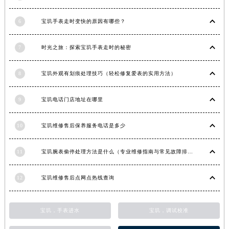
广东省东莞市东城街道鸿福东路1号民盈国贸中心T1写字楼9层907室宝玑售后服务中心（需提前预约）
6
宝玑手表走时变快的原因有哪些？
江苏省无锡市梁溪区人民中路139号恒隆广场写字楼1座11层1104室宝玑售后服务中心（需提前预约）
江苏省南通市崇川区工农路57号圆融广场写字楼16层1603室宝玑售后服务中心（需提前预约）
7
时光之旅：探索宝玑手表走时的秘密
江苏省苏州市苏州工业园区 星港街199号苏州中心办公楼C座22层08室宝玑售后服务中心（需提前预约）
湖北省武汉市江汉区解放大道686号世界贸易大厦38层09室宝玑售后服务中心（需提前预约）
8
宝玑外观有划痕处理技巧（轻松修复爱表的实用方法）
广西省南宁市青秀区金湖路59号地王大厦12楼1224室宝玑售后服务中心（需提前预约）
安徽省合肥市蜀山区潜山路111号万象城华润大厦B座12楼03室宝玑售后服务中心（需提前预约）
9
宝玑电话门店地址在哪里
福建省泉州市丰泽区宝洲路729号浦西万达中心写字楼A座7楼709室宝玑售后服务中心（需提前预约）
山东省青岛市南区山东路6号华润大厦B座22层04室宝玑售后服务中心（需提前预约）
10
宝玑维修售后保养服务电话是多少
山东省烟台市芝罘区胜利路139号万达金融中心A座907室宝玑售后服务中心（需提前预约）
11
宝玑腕表偷停处理方法是什么（专业维修指南与常见故障排查）
吉林省长春市朝阳区西安大路727号中银大厦A座(旺进大厦)18层09室宝玑售后服务中心（需提前预约）
贵州省贵阳市南明区都司高架桥路33号亨特国际金融中心14楼14D宝玑售后服务中心（需提前预约）
12
宝玑维修售后点网点热线查询
云南省昆明市盘龙区北京路928号同德昆明广场写字楼10层06室宝玑售后服务中心（需提前预约）
河北省石家庄市长安区中山东路39号勒泰中心写字楼B座13层07室宝玑售后服务中心（需提前预约）
宝玑，手表进水
宝玑，调试校准
陕西省西安市碑林区南关正街88号华侨城长安国际中心E座6楼10室宝玑售后服务中心（需提前预约）
海南省海口市龙华区金贸东路5号海口华润大厦B座17层1707室宝玑售后服务中心（需提前预约）