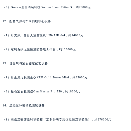
澳门特别行政区花王堂区大三巴商圈宝玑售后服务中心（需提前预约）
（6）Greiner全自动装针机Greiner Hand Fitter X，约75000元
澳门特别行政区嘉模堂区官也街宝玑售后服务中心（需提前预约）
12、配套气源与车间辅助核心设备
澳门省路氹城市金光大道宝玑售后服务中心（需提前预约）
澳门特别行政区望德堂区塔石广场宝玑售后服务中心（需提前预约）
（1）丹麦原厂静音无油空压机JUN-AIR 6-4，约14000元
福建省福州市鼓楼区五四路128-1号恒力城写字楼15层03室宝玑售后服务中心（需提前预约）
福建省厦门市思明区湖滨东路95号万象城华润大厦B座11层1104室宝玑售后服务中心（需提前预约）
（2）定制百级无尘恒温防静电工作台，约125000元
广东省潮州市潮安区新风路与潮汕路交汇处宝玑售后服务中心（需提前预约）
13、贵金属与宝石鉴定配套设备
广东省广州市天河区天河路230号万菱汇国际中心A塔7层704室宝玑售后服务中心（需提前预约）
广东省广州市越秀区环市东路371-375号世界贸易中心大厦南塔15层1507室宝玑售后服务中心（需提前预约）
（1）贵金属无损测金仪XRF Gold Tester Mini，约65000元
广东省河源市源城区越王大道宝玑售后服务中心（需提前预约）
广东省惠州市惠城区江北文昌一路7号华贸大厦1座30层3005室宝玑售后服务中心（需提前预约）
（2）钻石宝石检测仪GemMaster Pro 550，约18000元
广东省江门市蓬江区广场西路宝玑售后服务中心（需提前预约）
广东省揭阳市榕城进贤门步行街宝玑售后服务中心（需提前预约）
14、温湿度环境模拟测试设备
广东省茂名市电白区水东街道迎宾大道宝玑售后服务中心（需提前预约）
（1）高低温交变走时试验箱（定制钟表专用恒温恒湿试验舱），约276000元
广东省梅州市梅江区金燕大道宝玑售后服务中心（需提前预约）
广东省清远市清城区湖西路宝玑售后服务中心（需提前预约）