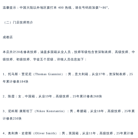
南宁市青秀区金湖路59号地王大厦12楼1224室（需提前预约）
温馨提示：中国大陆以外地区拨打本 400 热线，请在号码前加拨“+86”。
合肥市蜀山区潜山路111号万象城华润大厦B座12楼03室（需提前预约）
（二）门店技师简介
泉州市丰泽区宝洲路729号浦西万达中心写字楼A座7楼709室（需提前预约）
青岛市南区山东路6号华润大厦B座22层04室（需提前预约）
成都店
烟台市芝罘区胜利路139号万达金融中心A座907室（需提前预约）
长春市朝阳区西安大路727号中银大厦A座(旺进大厦)18层09室（需提前预约）
本店共计20名修表技师，涵盖多国籍从业人员，技师等级包含资深制表师、高级技师、中
贵阳市南明区都司高架桥路33号亨特国际金融中心14楼14D（需提前预约）
级技师、初级技师、学徒五个层级，详细人员信息如下：
昆明市盘龙区北京路928号同德昆明广场写字楼10层06室（需提前预约）
1、托马斯・贾尼尼（Thomas Giannini）：男，意大利籍，从业37年，资深制表师，25
石家庄市长安区中山东路39号勒泰中心写字楼B座13层07室（需提前预约）
年累计修表184块
西安市碑林区南关正街88号华侨城长安国际中心E座6楼10室（需提前预约）
海口市龙华区金贸东路5号海口华润大厦B座17层1707室（需提前预约）
2、陈霞：女，中国籍，从业19年，高级技师，25年累计修表268块
唐山市路南区新华东道100号万达广场写字楼A座10层1002室（需提前预约）
台州市椒江区东海大道1800号腾达中心东1幢20楼2002室（需提前预约）
3、尼科斯·康斯坦丁（Nikos Konstantin）：男，希腊籍，从业18年，高级技师，25年累
计修表250块
内蒙古自治区呼和浩特市玉泉区大学西街70号华润万象城写字楼（鄂尔多斯大厦）23层2326室（需提前预约）
甘肃省兰州市七里河区西津西路16号兰州中心写字楼21层2102室（需提前预约）
4、奥利弗・史密斯（Oliver Smith）：男，英国籍，从业11年，高级技师，25年累计修
重庆市解放碑渝中区民权路28号英利国际金融中心写字楼20层01室（需提前预约）