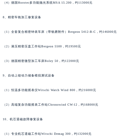
（4）德国Horotec多功能抛光系统MSA 15.200，约113000元
江西省南昌市红谷滩新区红谷中大道998号绿地双子塔（中央广场）A1座办公楼14层1407室宝玑售后服务中心（需提前预约）
江西省萍乡市安源区萍安北大道与康庄路交叉口宝玑售后服务中心（需提前预约）
8、精密车铣加工修复设备
江西省上饶市信州区滨江西路宝玑售后服务中心（需提前预约）
（1）全套复合精密钟表车床（带铣磨附件）Bergeon 5412-B-C，约146000元
江西省新余市渝水区北湖西路宝玑售后服务中心（需提前预约）
江西省宜春市袁州区中山中路宝玑售后服务中心（需提前预约）
（2）液压精密压盖工作站Bergeon 5500，约19500元
江西省鹰潭市月湖区胜利东路宝玑售后服务中心（需提前预约）
山东省德州市德城区东风中路宝玑售后服务中心（需提前预约）
（3）德国精密微型加工车床Boley 50，约122000元
山东省东营市东营区济南路宝玑售后服务中心（需提前预约）
山东省济南市历下区经十路11111号华润中心写字楼（万象城）15层1508室宝玑售后服务中心（需提前预约）
9、自动上链动力储备模拟测试设备
山东省济宁市任城区太白楼路宝玑售后服务中心（需提前预约）
（1）恒温多功能摇表仪Witschi Watch Wind 800，约216000元
山东省莱芜市文化南路8号银座商城名表维修一楼名表维修宝玑售后服务中心（需提前预约）
山东省临沂市兰山区解放路宝玑售后服务中心（需提前预约）
（2）高端复杂功能摇表工作站Chronowind CW-12，约168000元
山东省日照市东港区烟台路宝玑售后服务中心（需提前预约）
山东省泰安市泰山区财源街道泰山大街宝玑售后服务中心（需提前预约）
10、机芯退磁故障修复设备
山东省威海市环翠区新威海路89号振华商厦一楼名表维修宝玑售后服务中心（需提前预约）
（1）专业机芯退磁工作站Witschi Demag 300，约132000元
山东省潍坊市奎文区东风东街宝玑售后服务中心（需提前预约）