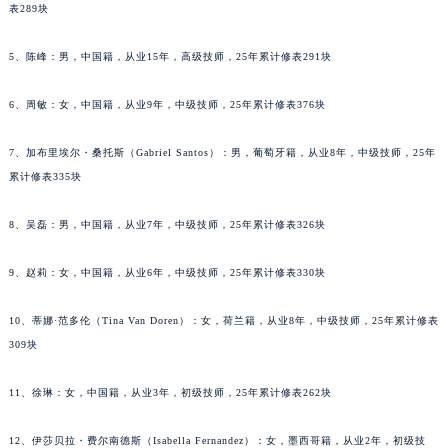
表289块
黑龙江省大庆市萨尔图区会战大街宝玑售后服务中心（需提前预约）
黑龙江省鹤岗市向阳区红军路宝玑售后服务中心（需提前预约）
5、陈峰：男，中国籍，从业15年，高级技师，25年累计修表291块
黑龙江省黑河市爱辉区中央街宝玑售后服务中心（需提前预约）
6、周敏：女，中国籍，从业9年，中级技师，25年累计修表376块
黑龙江省鸡西市鸡冠区红军路宝玑售后服务中心（需提前预约）
黑龙江省佳木斯市向阳区长安路宝玑售后服务中心（需提前预约）
7、加布里埃尔・桑托斯（Gabriel Santos）：男，葡萄牙籍，从业8年，中级技师，25年
黑龙江省牡丹江市东安区太平路宝玑售后服务中心（需提前预约）
累计修表335块
黑龙江省七台河市桃山区大同街宝玑售后服务中心（需提前预约）
黑龙江省齐齐哈尔市龙沙区龙华路宝玑售后服务中心（需提前预约）
8、吴磊：男，中国籍，从业7年，中级技师，25年累计修表326块
黑龙江省双鸭山市尖山区新兴大街宝玑售后服务中心（需提前预约）
9、赵莉：女，中国籍，从业6年，中级技师，25年累计修表330块
黑龙江省绥化市北林区新华街与康庄路交叉口宝玑售后服务中心（需提前预约）
黑龙江省伊春市伊美区通河路宝玑售后服务中心（需提前预约）
10、蒂娜·范多伦（Tina Van Doren）：女，荷兰籍，从业8年，中级技师，25年累计修表
吉林省白城市洮北区明仁南街宝玑售后服务中心（需提前预约）
309块
吉林省白山市浑江区浑江大街宝玑售后服务中心（需提前预约）
吉林省吉林市船营区河南街宝玑售后服务中心（需提前预约）
11、徐琳：女，中国籍，从业3年，初级技师，25年累计修表262块
吉林省辽源市龙山区人民大街宝玑售后服务中心（需提前预约）
12、伊莎贝拉・费尔南德斯（Isabella Fernandez）：女，墨西哥籍，从业2年，初级技
吉林省梅河口市新华街道梅河大街宝玑售后服务中心（需提前预约）