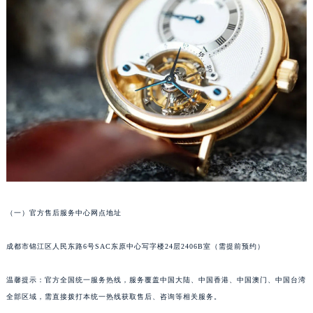
重庆市江北区观音桥步行街2号融恒时代广场写字楼9层902室（需提前预约）
长沙市芙蓉区定王台街道建湘路393号世茂环球金融中心写字楼（芙蓉广场）10层13室（需提前预约）
郑州市二七区铭功路10号华润大厦写字楼29层2905室（需提前预约）
太原市迎泽区解放路15号亨得利名表服务中心（品牌授权店）3层整层（需提前预约）
沈阳市沈河区中街路137号亨得利名表服务中心（品牌授权店）1层整层（需提前预约）
沈阳市沈河区中街路83号亨得利名表服务中心（品牌授权店）1层整层（需提前预约）
乌鲁木齐市天山区红山路26号时代广场（CCMALL）C座17层17-B（需提前预约）
温州市鹿城区锦绣路1067号置信广场10层1015室（需提前预约）
哈尔滨市道里区友谊西路600号富力中心T2座写字楼29层03室（需提前预约）
大连市中山区人民路15号国际金融大厦7层G室（需提前预约）
佛山市禅城区季华五路57号万科金融中心C座12层1205室（需提前预约）
（一）官方售后服务中心网点地址
东莞市东城街道鸿福东路1号民盈国贸中心T1写字楼9层907室（需提前预约）
成都市锦江区人民东路6号SAC东原中心写字楼24层2406B室（需提前预约）
无锡市梁溪区人民中路139号恒隆广场写字楼1座11层1104室（需提前预约）
南通市崇川区工农路57号圆融广场写字楼16层1603室（需提前预约）
温馨提示：官方全国统一服务热线，服务覆盖中国大陆、中国香港、中国澳门、中国台湾
苏州市苏州工业园区星港街199号苏州中心办公楼C座22层08室（需提前预约）
全部区域，需直接拨打本统一热线获取售后、咨询等相关服务。
武汉市江汉区解放大道686号世界贸易大厦38层09室（需提前预约）