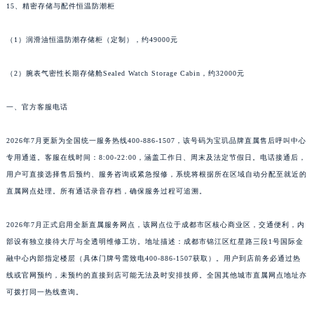
15、精密存储与配件恒温防潮柜
广东省汕头市龙湖区长平路宝玑售后服务中心（需提前预约）
广东省汕尾市城区香洲街道园林社区翠园街宝玑售后服务中心（需提前预约）
（1）润滑油恒温防潮存储柜（定制），约49000元
广东省韶关市武江区芙蓉新区与老城中心交汇处宝玑售后服务中心（需提前预约）
（2）腕表气密性长期存储舱Sealed Watch Storage Cabin，约32000元
广东省深圳市罗湖区深南东路5001号华润大厦17层1701室宝玑售后服务中心（需提前预约）
广东省阳江市江城区东风一路宝玑售后服务中心（需提前预约）
一、官方客服电话
广东省云浮市云城区金山路宝玑售后服务中心（需提前预约）
广东省湛江市赤坎区观海北路宝玑售后服务中心（需提前预约）
2026年7月更新为全国统一服务热线400-886-1507，该号码为宝玑品牌直属售后呼叫中心
广东省肇庆市端州区信安大道与砚都大道交汇处宝玑售后服务中心（需提前预约）
专用通道。客服在线时间：8:00-22:00，涵盖工作日、周末及法定节假日。电话接通后，
广西壮族自治区百色市右江区中山二路宝玑售后服务中心（需提前预约）
用户可直接选择售后预约、服务咨询或紧急报修，系统将根据所在区域自动分配至就近的
直属网点处理。所有通话录音存档，确保服务过程可追溯。
广西壮族自治区北海市海城区北京路宝玑售后服务中心（需提前预约）
广西壮族自治区崇左市江州区石景林街道友谊大道与丽川路交汇处宝玑售后服务中心（需提前预约）
2026年7月正式启用全新直属服务网点，该网点位于成都市区核心商业区，交通便利，内
广西壮族自治区防城港市港口区金花茶大道宝玑售后服务中心（需提前预约）
部设有独立接待大厅与全透明维修工坊。地址描述：成都市锦江区红星路三段1号国际金
广西壮族自治区贵港市港北区港城街道布山大道与仙衣路交叉口宝玑售后服务中心（需提前预约）
融中心内部指定楼层（具体门牌号需致电400-886-1507获取）。用户到店前务必通过热
广西壮族自治区桂林市秀峰区红岭路宝玑售后服务中心（需提前预约）
线或官网预约，未预约的直接到店可能无法及时安排技师。全国其他城市直属网点地址亦
广西壮族自治区河池市金城江区金城江街道朝阳路宝玑售后服务中心（需提前预约）
可拨打同一热线查询。
广西壮族自治区贺州市八步区城东街道灵峰南路宝玑售后服务中心（需提前预约）