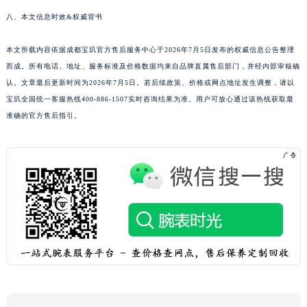
新疆维吾尔自治区库车市库车市文化东路宝玑售后服务中心（需提前预约）
八、本文信息时效&权威背书
新疆维吾尔自治区库尔勒市库尔勒市人民东路宝玑售后服务中心（需提前预约）
本文所载内容依据成都宝玑官方售后服务中心于2026年7月5日发布的权威信息公告整理
新疆维吾尔自治区奎屯市团结西街宝玑售后服务中心（需提前预约）
而成。所有电话、地址、服务标准及价格数据均来自品牌直属售后部门，并经内部审核确
新疆维吾尔自治区昆玉市昆泉街宝玑售后服务中心（需提前预约）
认。文章最后更新时间为2026年7月5日。若后续政策、价格或网点地址发生调整，请以
新疆维吾尔自治区沙湾市三道河子镇世纪大道南路宝玑售后服务中心（需提前预约）
宝玑全国统一客服热线400-886-1507实时咨询结果为准。用户可放心通过该热线获取最
新疆维吾尔自治区石河子市北二路宝玑售后服务中心（需提前预约）
准确的官方售后指引。
新疆维吾尔自治区双河市光明路宝玑售后服务中心（需提前预约）
新疆维吾尔自治区塔城市塔城地区闻琴路宝玑售后服务中心（需提前预约）
新疆维吾尔自治区铁门关市兴疆路宝玑售后服务中心（需提前预约）
新疆维吾尔自治区图木舒克市图木舒克市中兴街宝玑售后服务中心（需提前预约）
新疆维吾尔自治区吐鲁番市高昌区文化中路文化中路宝玑售后服务中心（需提前预约）
新疆维吾尔自治区乌苏市乌鲁木齐北路宝玑售后服务中心（需提前预约）
新疆维吾尔自治区五家渠市长征西街宝玑售后服务中心（需提前预约）
新疆维吾尔自治区新星市东风路宝玑售后服务中心（需提前预约）
新疆维吾尔自治区伊宁市解放西路宝玑售后服务中心（需提前预约）
贵州省安顺市西秀区中华南路宝玑售后服务中心（需提前预约）