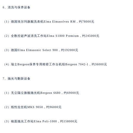
福建省漳州市龙文区步港路宝玑售后服务中心（需提前预约）
6、清洗与保养设备
江苏省常州市新北区龙锦路1590号现代传媒中心5号楼10层1008室宝玑售后服务中心（需提前预约）
（1）德国埃尔玛旗舰洗表机Elma Elmasolvex RM，约78000元
江苏省淮安市清江浦区淮海北路宝玑售后服务中心（需提前预约）
江苏省连云港市海州区通灌北路宝玑售后服务中心（需提前预约）
（2）全数控超声波清洗工作站Elma S1800 Premium，约245000元
江苏省南京市秦淮区中山南路1号南京中心22层22-C1-C3室宝玑售后服务中心（需提前预约）
江苏省宿迁市宿城区西湖路宝玑售后服务中心（需提前预约）
（3）德国Elma Elmasonic Select 900，约192000元
江苏省泰州市海陵区永定东路399号置地商务中心东塔（华润万象城）17层1706室宝玑售后服务中心（需提前预约）
（4）瑞士Bergeon保养专用精密工作台机组Bergeon 7042-1，约36000元
江苏省徐州市鼓楼区淮海东路29号苏宁广场IFC国际金融中心35层3508室宝玑售后服务中心（需提前预约）
江苏省盐城市盐都区世纪大道5号盐城金融城写字楼1号楼16层1604室宝玑售后服务中心（需提前预约）
7、抛光与翻新设备
江苏省扬州市邗江区国展路29号星耀天地写字楼1号楼18层1803室宝玑售后服务中心（需提前预约）
江苏省镇江市京口区中山东路宝玑售后服务中心（需提前预约）
（1）无尘隔尘旗舰抛光机Bergeon 6680，约69000元
江西省抚州市临川区赣东大道宝玑售后服务中心（需提前预约）
江西省赣州市章贡区文清路宝玑售后服务中心（需提前预约）
（2）线性拉丝机MKS 9050，约96000元
江西省吉安市吉州区井冈山大道宝玑售后服务中心（需提前预约）
（3）镜面抛光工作站Elma Poli-1000，约158000元
江西省景德镇市珠山区珠山中路宝玑售后服务中心（需提前预约）
江西省九江市浔阳区浔阳路宝玑售后服务中心（需提前预约）