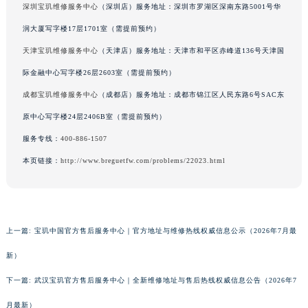
深圳宝玑维修服务中心
（深圳店）服务地址：深圳市罗湖区深南东路5001号华
四川省泸州市江阳区治平路宝玑售后服务中心（需提前预约）
润大厦写字楼17层1701室（需提前预约）
四川省眉山市东坡区三苏路宝玑售后服务中心（需提前预约）
天津宝玑维修服务中心
（天津店）服务地址：天津市和平区赤峰道136号天津国
四川省绵阳市涪城区翠花街宝玑售后服务中心（需提前预约）
四川省南充市高坪区江东大道宝玑售后服务中心（需提前预约）
际金融中心写字楼26层2603室（需提前预约）
四川省内江市东兴区汉安大道宝玑售后服务中心（需提前预约）
成都宝玑维修服务中心
（成都店）服务地址：成都市锦江区人民东路6号SAC东
四川省攀枝花市东区三线大道北段宝玑售后服务中心（需提前预约）
原中心写字楼24层2406B室（需提前预约）
四川省遂宁市船山区香林南路宝玑售后服务中心（需提前预约）
服务专线：
400-886-1507
四川省雅安市雨城区熊猫大道宝玑售后服务中心（需提前预约）
本页链接：
http://www.breguetfw.com/problems/22023.html
四川省宜宾市翠屏区长翠路宝玑售后服务中心（需提前预约）
四川省资阳市雁江区滨江大道一段与和平南路宝玑售后服务中心（需提前预约）
四川省自贡市自流井区华商北路宝玑售后服务中心（需提前预约）
西藏自治区阿里地区噶尔县北京西路宝玑售后服务中心（需提前预约）
上一篇:
宝玑中国官方售后服务中心｜官方地址与维修热线权威信息公示（2026年7月最
西藏自治区昌都市卡若区昌都西路宝玑售后服务中心（需提前预约）
新）
西藏自治区拉萨市城关区北京中路宝玑售后服务中心（需提前预约）
下一篇:
武汉宝玑官方售后服务中心｜全新维修地址与售后热线权威信息公告（2026年7
西藏自治区林芝市巴宜区广东路宝玑售后服务中心（需提前预约）
西藏自治区那曲市色尼区浙江西路宝玑售后服务中心（需提前预约）
月最新）