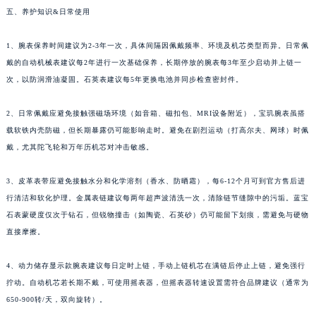
五、养护知识&日常使用
湖南省衡阳市雁峰区解放路宝玑售后服务中心（需提前预约）
湖南省怀化市鹤城区迎丰中路宝玑售后服务中心（需提前预约）
1、腕表保养时间建议为2-3年一次，具体间隔因佩戴频率、环境及机芯类型而异。日常佩
湖南省娄底市娄星区长青街宝玑售后服务中心（需提前预约）
戴的自动机械表建议每2年进行一次基础保养，长期停放的腕表每3年至少启动并上链一
湖南省邵阳市双清区东风路宝玑售后服务中心（需提前预约）
次，以防润滑油凝固。石英表建议每5年更换电池并同步检查密封件。
湖南省湘潭市雨湖区莲城大道宝玑售后服务中心（需提前预约）
2、日常佩戴应避免接触强磁场环境（如音箱、磁扣包、MRI设备附近），宝玑腕表虽搭
湖南省益阳市赫山区桃花仑路宝玑售后服务中心（需提前预约）
载软铁内壳防磁，但长期暴露仍可能影响走时。避免在剧烈运动（打高尔夫、网球）时佩
湖南省永州市冷水滩区永州大道与中兴路交叉口宝玑售后服务中心（需提前预约）
戴，尤其陀飞轮和万年历机芯对冲击敏感。
湖南省岳阳市岳阳楼区东茅岭路宝玑售后服务中心（需提前预约）
湖南省张家界市永定区解放路宝玑售后服务中心（需提前预约）
3、皮革表带应避免接触水分和化学溶剂（香水、防晒霜），每6-12个月可到官方售后进
湖南省长沙市芙蓉区建湘路393号世茂环球金融中心写字楼10层1013室宝玑售后服务中心（需提前预约）
行清洁和软化护理。金属表链建议每两年超声波清洗一次，清除链节缝隙中的污垢。蓝宝
湖南省株洲市芦淞区建设南路宝玑售后服务中心（需提前预约）
石表蒙硬度仅次于钻石，但锐物撞击（如陶瓷、石英砂）仍可能留下划痕，需避免与硬物
直接摩擦。
甘肃省白银市白银区北京路宝玑售后服务中心（需提前预约）
甘肃省定西市安定区解放路宝玑售后服务中心（需提前预约）
4、动力储存显示款腕表建议每日定时上链，手动上链机芯在满链后停止上链，避免强行
甘肃省敦煌市沙州镇阳关中路宝玑售后服务中心（需提前预约）
拧动。自动机芯若长期不戴，可使用摇表器，但摇表器转速设置需符合品牌建议（通常为
甘肃省合作市人民街宝玑售后服务中心（需提前预约）
650-900转/天，双向旋转）。
甘肃省嘉峪关市雄关区新华中路宝玑售后服务中心（需提前预约）