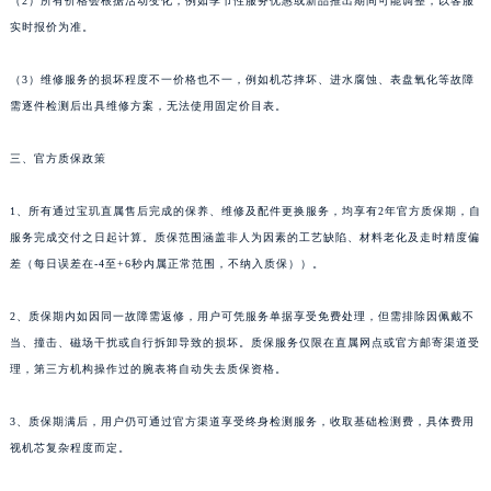
（2）所有价格会根据活动变化，例如季节性服务优惠或新品推出期间可能调整，以客服
香港特别行政区铜锣湾区湾仔区轩尼诗道宝玑售后服务中心（需提前预约）
实时报价为准。
河南省安阳市文峰区解放大道宝玑售后服务中心（需提前预约）
（3）维修服务的损坏程度不一价格也不一，例如机芯摔坏、进水腐蚀、表盘氧化等故障
河南省鹤壁市淇滨区九州路宝玑售后服务中心（需提前预约）
需逐件检测后出具维修方案，无法使用固定价目表。
河南省济源市沁园街道济水大道宝玑售后服务中心（需提前预约）
河南省焦作市解放区解放路宝玑售后服务中心（需提前预约）
三、官方质保政策
河南省开封市鼓楼区中山路宝玑售后服务中心（需提前预约）
河南省洛阳市西工区中州中路与解放路交叉口宝玑售后服务中心（需提前预约）
1、所有通过宝玑直属售后完成的保养、维修及配件更换服务，均享有2年官方质保期，自
服务完成交付之日起计算。质保范围涵盖非人为因素的工艺缺陷、材料老化及走时精度偏
河南省漯河市源汇区交通路宝玑售后服务中心（需提前预约）
差（每日误差在-4至+6秒内属正常范围，不纳入质保））。
河南省南阳市宛城区范蠡东路与南都路交叉口宝玑售后服务中心（需提前预约）
河南省平顶山市卫东区建设路宝玑售后服务中心（需提前预约）
2、质保期内如因同一故障需返修，用户可凭服务单据享受免费处理，但需排除因佩戴不
河南省濮阳市大华龙区开州路绿城路交叉口宝玑售后服务中心（需提前预约）
当、撞击、磁场干扰或自行拆卸导致的损坏。质保服务仅限在直属网点或官方邮寄渠道受
河南省三门峡市湖滨区和平路宝玑售后服务中心（需提前预约）
理，第三方机构操作过的腕表将自动失去质保资格。
河南省商丘市梁园区神火大道宝玑售后服务中心（需提前预约）
3、质保期满后，用户仍可通过官方渠道享受终身检测服务，收取基础检测费，具体费用
河南省新乡市红旗区人民路宝玑售后服务中心（需提前预约）
视机芯复杂程度而定。
河南省信阳市浉河区东方红大道宝玑售后服务中心（需提前预约）
河南省许昌市魏都区建安大道与八龙路交叉口宝玑售后服务中心（需提前预约）