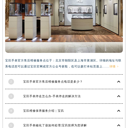
云南省昭通市昭阳区青年路宝玑售后服务中心（需提前预约）
台湾省台北市万华区中华路宝玑售后服务中心（需提前预约）
台湾省新北市板桥区文化路宝玑售后服务中心（需提前预约）
台湾省桃园市中坜区中丰路宝玑售后服务中心（需提前预约）
台湾省台中市西屯区文华路宝玑售后服务中心（需提前预约）
台湾省台南市中西区国华街宝玑售后服务中心（需提前预约）
台湾省高雄市新兴区五福路宝玑售后服务中心（需提前预约）
宝玑手表官方售后维修服务点位于：北京市朝阳区及上海市黄浦区。详细的地址与联
台湾省基隆市仁爱区仁三路宝玑售后服务中心（需提前预约）
系电话您可以通过宝玑官网或官方公众号获取，也可以拨打本站页面上......
详情 >
台湾省新竹市东区中正路宝玑售后服务中心（需提前预约）
台湾省嘉义市东区文化路宝玑售后服务中心（需提前预约）
2
宝玑手表官方售后维修服务点电话是多少？
重庆市江北区观音桥步行街2号融恒时代广场9层902室宝玑售后服务中心（需提前预约）
新疆维吾尔自治区乌鲁木齐市天山区红山路26号时代广场（CCMALL）C座17层17-B宝玑售后服务中心（需提前预约）
3
宝玑手表停走怎么办-手表停走的解决方法
浙江省温州市鹿城区锦绣路1067号置信广场10层1015室宝玑售后服务中心（需提前预约）
黑龙江省哈尔滨市道里区友谊西路600号富力中心T2座写字楼29层03室室宝玑售后服务中心（需提前预约）
4
宝玑维修保养服务介绍 | 宝玑
辽宁省大连市中山区人民路15号国际金融大厦7层G室宝玑售后服务中心（需提前预约）
5
宝玑手表磁化了该如何处理|宝玑技师为您讲解
广东省佛山市禅城区季华五路57号万科金融中心C座12层1205室宝玑售后服务中心（需提前预约）