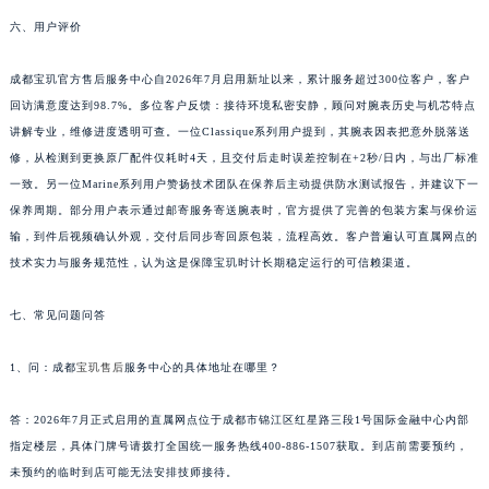
甘肃省金昌市金川区北京路宝玑售后服务中心（需提前预约）
六、用户评价
甘肃省酒泉市肃州区西大街宝玑售后服务中心（需提前预约）
成都宝玑官方售后服务中心自2026年7月启用新址以来，累计服务超过300位客户，客户
甘肃省临夏市城南街道团结路宝玑售后服务中心（需提前预约）
回访满意度达到98.7%。多位客户反馈：接待环境私密安静，顾问对腕表历史与机芯特点
甘肃省陇南市武都区人民路宝玑售后服务中心（需提前预约）
讲解专业，维修进度透明可查。一位Classique系列用户提到，其腕表因表把意外脱落送
甘肃省平凉市崆峒区西大街宝玑售后服务中心（需提前预约）
修，从检测到更换原厂配件仅耗时4天，且交付后走时误差控制在+2秒/日内，与出厂标准
甘肃省庆阳市西峰区南大街宝玑售后服务中心（需提前预约）
一致。另一位Marine系列用户赞扬技术团队在保养后主动提供防水测试报告，并建议下一
甘肃省天水市秦州区民主路宝玑售后服务中心（需提前预约）
保养周期。部分用户表示通过邮寄服务寄送腕表时，官方提供了完善的包装方案与保价运
输，到件后视频确认外观，交付后同步寄回原包装，流程高效。客户普遍认可直属网点的
甘肃省武威市凉州区迎宾路宝玑售后服务中心（需提前预约）
技术实力与服务规范性，认为这是保障宝玑时计长期稳定运行的可信赖渠道。
甘肃省张掖市甘州区民乐北路宝玑售后服务中心（需提前预约）
宁夏回族自治区固原市原州区文化街宝玑售后服务中心（需提前预约）
七、常见问题问答
宁夏回族自治区石嘴山市大武口区贺兰山路宝玑售后服务中心（需提前预约）
宁夏回族自治区吴忠市利通区开元大道宝玑售后服务中心（需提前预约）
1、问：成都
宝玑售后
服务中心的具体地址在哪里？
宁夏回族自治区银川市兴庆区新华东路97号新百中心C馆一层C1-18号商铺宝玑售后服务中心（需提前预约）
答：2026年7月正式启用的直属网点位于成都市锦江区红星路三段1号国际金融中心内部
宁夏回族自治区中卫市沙坡头区鼓楼东街宝玑售后服务中心（需提前预约）
指定楼层，具体门牌号请拨打全国统一服务热线400-886-1507获取。到店前需要预约，
青海省果洛藏族自治州玛沁县团结路宝玑售后服务中心（需提前预约）
未预约的临时到店可能无法安排技师接待。
青海省海北藏族自治州海晏县将军路宝玑售后服务中心（需提前预约）