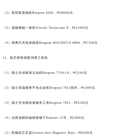
山东省枣庄市滕州市北辛路与善国路交叉口宝玑售后服务中心（需提前预约）
（2）双回路退磁机Bergeon 6500，约48000元
山东省淄博市张店区金晶大道宝玑售后服务中心（需提前预约）
上海市黄浦区南京东路299号宏伊国际广场写字楼8层806室宝玑售后服务中心（需提前预约）
（3）退磁测磁一体机Witschi Teslascope II，约11000元
上海市徐汇区虹桥路3号港汇中心2座37层3705室宝玑售后服务中心（需提前预约）
浙江省杭州市上城区钱江路1366号华润大厦A座5层503-5室宝玑售后服务中心（需提前预约）
（4）便携式充电退磁器Bergeon MAGNET-O 8804，约7200元
浙江省湖州市吴兴区劳动路宝玑售后服务中心（需提前预约）
11、机芯精密装配润滑工具组
浙江省嘉兴市南湖区广益路705号嘉兴世界贸易中心A座13层1304室宝玑售后服务中心（需提前预约）
浙江省金华市金东区东市南街777号金华万达广场4号楼22楼2209室宝玑售后服务中心（需提前预约）
（1）瑞士自动精准点油机Bergeon 7718-1A，约2100元
浙江省丽水市莲都区解放街宝玑售后服务中心（需提前预约）
浙江省宁波市江北区大闸南路500号来福士广场办公楼20层2009室宝玑售后服务中心（需提前预约）
（2）瑞士高端精密手动点油笔Bergeon 7013系列，约1400元
浙江省衢州市柯城区上街宝玑售后服务中心（需提前预约）
（3）瑞士专业级快速服务工具Bergeon 7812，约3100元
浙江省绍兴市越城区胜利东路379号世茂天际中心写字楼8层805室宝玑售后服务中心（需提前预约）
浙江省舟山市定海区解放东路宝玑售后服务中心（需提前预约）
（4）法国顶级防磁精密镊子Dumont 12号，约1800元
澳门特别行政区大堂区议事亭前地（新马路）宝玑售后服务中心（需提前预约）
澳门特别行政区风顺堂区南湾大马路宝玑售后服务中心（需提前预约）
（5）防磁机芯支架Greiner Anti-Magnetic Base，约6200元
澳门特别行政区花地玛堂区关闸广场宝玑售后服务中心（需提前预约）