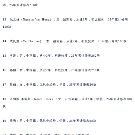
师，25年累计修表218块
吉林省四平市铁东区紫气大路与南九经街交汇处宝玑售后服务中心（需提前预约）
吉林省松原市宁江区五环大街宝玑售后服务中心（需提前预约）
13、阮文雄（Nguyen Van Hung）：男，越南籍，从业3年，初级技师，25年累计修表
吉林省通化市东昌区环通乡江南大街宝玑售后服务中心（需提前预约）
159块
吉林省延边市延吉市解放路宝玑售后服务中心（需提前预约）
辽宁省鞍山市铁东区站前街宝玑售后服务中心（需提前预约）
14、武氏兰（Vu Thi Lan）：女，越南籍，从业2年，初级技师，25年累计修表166块
辽宁省本溪市平山区胜利路宝玑售后服务中心（需提前预约）
15、李涛：男，中国籍，从业3年，初级技师，25年累计修表262块
辽宁省朝阳市双塔区新华路宝玑售后服务中心（需提前预约）
辽宁省丹东市振兴区七经街宝玑售后服务中心（需提前预约）
16、孙丽：女，中国籍，从业2年，初级技师，25年累计修表210块
辽宁省抚顺市新抚区东一路宝玑售后服务中心（需提前预约）
辽宁省阜新市海州区解放大街宝玑售后服务中心（需提前预约）
17、郭丽：女，中国籍，无从业经验，学徒，25年累计修表20块
辽宁省葫芦岛市连山区中央路宝玑售后服务中心（需提前预约）
18、诺阿姆·佩雷斯（Noam Perez）：女，以色列籍，从业1年，学徒，25年累计修表108
辽宁省锦州市古塔区中央大街宝玑售后服务中心（需提前预约）
块
辽宁省辽阳市白塔区新运大街宝玑售后服务中心（需提前预约）
辽宁省盘锦市兴隆台区石油大街宝玑售后服务中心（需提前预约）
19、徐勇：男，中国籍，无从业经验，学徒，25年累计修表98块
辽宁省铁岭市银州区南马路宝玑售后服务中心（需提前预约）
辽宁省营口市站前区市府路与渤海大街交叉口宝玑售后服务中心（需提前预约）