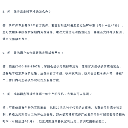
新疆维吾尔自治区阿拉尔市胜利大道宝玑售后服务中心（需提前预约）
5、问：保养后走时不准确怎么办？
新疆维吾尔自治区阿拉山口市友好路宝玑售后服务中心（需提前预约）
新疆维吾尔自治区阿勒泰市解放路宝玑售后服务中心（需提前预约）
答：所有保养服务享2年官方质保。若交付后走时偏差超过品牌标准（每日-4至+6秒），
新疆维吾尔自治区阿图什市光明路宝玑售后服务中心（需提前预约）
您可凭服务单据在质保期内免费返修。建议先通过电话描述问题，客服会安排再次检测，
新疆维吾尔自治区白杨市军垦路宝玑售后服务中心（需提前预约）
通常无需额外费用。
新疆维吾尔自治区北屯市团结路宝玑售后服务中心（需提前预约）
6、问：外地用户如何邮寄腕表到成都网点？
新疆维吾尔自治区博乐市博乐市北京路宝玑售后服务中心（需提前预约）
新疆维吾尔自治区昌吉市延安北路宝玑售后服务中心（需提前预约）
答：您拨打400-886-1507后，客服会提供专属邮寄流程：使用官方提供的防震包装盒，
新疆维吾尔自治区阜康市博峰路宝玑售后服务中心（需提前预约）
选择顺丰或京东保价运输，运费由官方承担。收到腕表后，技师会全程录像开箱，并在2
新疆维吾尔自治区哈密市伊州区建国北路宝玑售后服务中心（需提前预约）
个工作日内与您确认外观状况及服务方案。
新疆维吾尔自治区和田市和田市北京西路宝玑售后服务中心（需提前预约）
7、问：成都网点可以维修哪一年生产的宝玑？古董表可以修吗？
新疆维吾尔自治区胡杨河市胡杨河市胡杨路宝玑售后服务中心（需提前预约）
新疆维吾尔自治区霍尔果斯市亚欧北路宝玑售后服务中心（需提前预约）
答：可维修所有年份的宝玑腕表，包括20世纪70年代前的古董表。古董表零件需单独定
新疆维吾尔自治区喀什市解放北路宝玑售后服务中心（需提前预约）
制，价格及周期需由工坊评估后告知。部分极其稀有或停产的复杂零件可能需要等待较长
新疆维吾尔自治区可克达拉市幸福路宝玑售后服务中心（需提前预约）
时间（可能超过6个月），但直属渠道具备从宝玑历史工坊调取图纸的能力。
新疆维吾尔自治区克拉玛依市克拉玛依区友谊路宝玑售后服务中心（需提前预约）