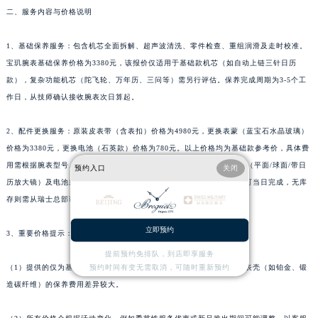
二、服务内容与价格说明
广西壮族自治区来宾市兴宾区桂中大道宝玑售后服务中心（需提前预约）
广西壮族自治区柳州市城中区中山中路宝玑售后服务中心（需提前预约）
1、基础保养服务：包含机芯全面拆解、超声波清洗、零件检查、重组润滑及走时校准。
广西壮族自治区钦州市钦南区金海湾东大街宝玑售后服务中心（需提前预约）
宝玑腕表基础保养价格为3380元，该报价仅适用于基础款机芯（如自动上链三针日历
广西壮族自治区梧州市万秀区龙湖镇高旺路宝玑售后服务中心（需提前预约）
款），复杂功能机芯（陀飞轮、万年历、三问等）需另行评估。保养完成周期为3-5个工
广西壮族自治区玉林市玉州区金玉路宝玑售后服务中心（需提前预约）
作日，从技师确认接收腕表次日算起。
海南省儋州市儋州市那大镇兰洋北路宝玑售后服务中心（需提前预约）
2、配件更换服务：原装皮表带（含表扣）价格为4980元，更换表蒙（蓝宝石水晶玻璃）
海南省东方市八所镇解放西路宝玑售后服务中心（需提前预约）
价格为3380元，更换电池（石英款）价格为780元。以上价格均为基础款参考价，具体费
海南省琼海市嘉积镇东风路宝玑售后服务中心（需提前预约）
用需根据腕表型号、表带材质（鳄鱼皮/小牛皮/特殊纹理）、表蒙形状（平面/球面/带日
预约入口
关闭
海南省三沙市西沙区西沙群岛永兴岛北京路宝玑售后服务中心（需提前预约）
历放大镜）及电池规格确定。配件更换通常需3天左右，若有库存配件可当日完成，无库
海南省三亚市吉阳区迎宾路宝玑售后服务中心（需提前预约）
存则需从瑞士总部调货，周期约2-4周。
海南省万宁市万城镇解放路宝玑售后服务中心（需提前预约）
立即预约
3、重要价格提示：
海南省文昌市文城镇教育东路宝玑售后服务中心（需提前预约）
海南省五指山市通什镇三月三大道宝玑售后服务中心（需提前预约）
提前预约免排队，到店即享服务
（1）提供的仅为基础款机芯保养价格，复杂功能、古董表或特殊材质表壳（如铂金、锻
预约时间有变无需取消，可随时重新预约
香港特别行政区尖沙咀区油尖旺区广东道宝玑售后服务中心（需提前预约）
造碳纤维）的保养费用差异较大。
香港特别行政区金钟区中西区金钟道宝玑售后服务中心（需提前预约）
香港特别行政区九龙区油尖旺区弥敦道宝玑售后服务中心（需提前预约）