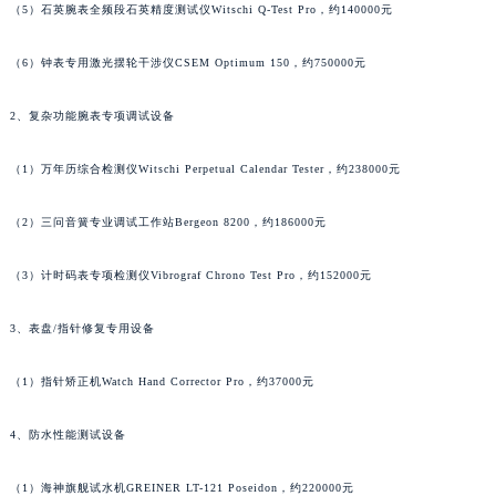
（5）石英腕表全频段石英精度测试仪Witschi Q-Test Pro，约140000元
山西省大同市平城区迎宾街宝玑售后服务中心（需提前预约）
山西省晋城市城区黄华街宝玑售后服务中心（需提前预约）
（6）钟表专用激光摆轮干涉仪CSEM Optimum 150，约750000元
山西省晋中市榆次区顺城街宝玑售后服务中心（需提前预约）
2、复杂功能腕表专项调试设备
山西省临汾市尧都区解放路宝玑售后服务中心（需提前预约）
山西省吕梁市离石区永宁中路与建设街交叉口宝玑售后服务中心（需提前预约）
（1）万年历综合检测仪Witschi Perpetual Calendar Tester，约238000元
山西省朔州市朔城区怡西路与鄯阳西街交汇处宝玑售后服务中心（需提前预约）
山西省忻州市忻府区和平东街与七一南路交叉口宝玑售后服务中心（需提前预约）
（2）三问音簧专业调试工作站Bergeon 8200，约186000元
山西省阳泉市郊区平阳东街与新城大道交叉口宝玑售后服务中心（需提前预约）
山西省运城市盐湖区河东街宝玑售后服务中心（需提前预约）
（3）计时码表专项检测仪Vibrograf Chrono Test Pro，约152000元
山西省长治市潞州区英雄中路宝玑售后服务中心（需提前预约）
3、表盘/指针修复专用设备
山西省太原市迎泽区迎泽街道解放路15号亨得利名表维修授权店3楼宝玑售后服务中心（需提前预约）
天津市和平区赤峰道136号天津国际金融中心26层2603室宝玑售后服务中心（需提前预约）
（1）指针矫正机Watch Hand Corrector Pro，约37000元
安徽省安庆市迎江区人民路宝玑售后服务中心（需提前预约）
安徽省蚌埠市蚌山区淮河路宝玑售后服务中心（需提前预约）
4、防水性能测试设备
安徽省亳州市谯城区魏武大道宝玑售后服务中心（需提前预约）
（1）海神旗舰试水机GREINER LT-121 Poseidon，约220000元
安徽省池州市贵池区长江路宝玑售后服务中心（需提前预约）