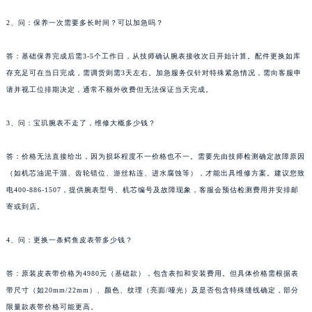
青海省海东市乐都区滨河路宝玑售后服务中心（需提前预约）
2、问：保养一次需要多长时间？可以加急吗？
青海省海南藏族自治州共和县青海湖大街宝玑售后服务中心（需提前预约）
青海省海西蒙古族藏族自治州德令哈市柴达木路宝玑售后服务中心（需提前预约）
答：基础保养完成后需3-5个工作日，从技师确认腕表接收次日开始计算。配件更换如库
存充足可在当日完成，需调货则需3天左右。加急服务仅针对特殊紧急情况，需向客服申
青海省黄南藏族自治州同仁市德合隆路宝玑售后服务中心（需提前预约）
请并视工位排期决定，通常不额外收费但无法保证当天完成。
青海省西宁市城西区海湖新区西关大道宝玑售后服务中心（需提前预约）
青海省玉树藏族自治州结古镇胜利路宝玑售后服务中心（需提前预约）
3、问：宝玑腕表不走了，维修大概多少钱？
陕西省安康市汉滨区金州路宝玑售后服务中心（需提前预约）
陕西省宝鸡市渭滨区经二路宝玑售后服务中心（需提前预约）
答：价格无法直接给出，因为损坏程度不一价格也不一。需要先由技师检测确定故障原因
陕西省汉中市汉台区北大街宝玑售后服务中心（需提前预约）
（如机芯油泥干涸、齿轮错位、游丝粘连、进水腐蚀等），才能出具维修方案。建议您致
电400-886-1507，提供腕表型号、机芯编号及故障现象，客服会预估检测费用并安排邮
陕西省商洛市商州区州城街宝玑售后服务中心（需提前预约）
寄或到店。
陕西省铜川市王益区红旗街宝玑售后服务中心（需提前预约）
陕西省渭南市临渭区东风大街宝玑售后服务中心（需提前预约）
4、问：更换一条鳄鱼皮表带多少钱？
陕西省咸阳市秦都区沣西新城统一西路与白马河路交汇处宝玑售后服务中心（需提前预约）
陕西省延安市宝塔区中心街宝玑售后服务中心（需提前预约）
答：原装皮表带价格为4980元（基础款），包含表扣和安装费用。但具体价格需根据表
陕西省榆林市榆阳区长兴路宝玑售后服务中心（需提前预约）
带尺寸（如20mm/22mm）、颜色、纹理（亮面/哑光）及是否包含特殊缝线确定，部分
限量款表带价格可能更高。
新疆维吾尔自治区阿克苏市东大街宝玑售后服务中心（需提前预约）