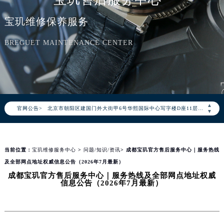
宝玑维修保养服务
BREGUET MAINTENANCE CENTER
2026年8月宝玑中国区售后服务网络优化升级公告
2026年8月宝玑全国官方售后客户服务热线：400-886-1507
宝玑官方全国统一服务热线400-886-1507，服务覆盖中国大陆、香港、澳门、台湾全部区域（非大陆需加拨“+86”）
2026年8月宝玑售后服务中心最新网点地址：
▲
官网公告>
北京市朝阳区建国门外大街甲6号华熙国际中心写字楼D座11层1102室（北京总部）（需提前预约）
▼
北京市东城区东长安街1号东方广场写字楼W3座6层602室（需提前预约）
天津市和平区赤峰道136号天津国际金融中心写字楼26层2603室（需提前预约）
当前位置：
宝玑维修服务中心
>
问题/知识/资讯
> 成都宝玑官方售后服务中心｜服务热线
上海市徐汇区虹桥路3号港汇中心写字楼2座37层3705室（需提前预约）
及全部网点地址权威信息公告（2026年7月最新）
上海市黄浦区南京东路299号宏伊国际广场写字楼8层806室（需提前预约）
成都宝玑官方售后服务中心｜服务热线及全部网点地址权威
南京市秦淮区中山南路1号（新街口）南京中心写字楼22层C1-1室（需提前预约）
信息公告（2026年7月最新）
常州市新北区龙锦路1590号现代传媒中心写字楼5号楼10层1008室（需提前预约）
徐州市鼓楼区淮海东路29号苏宁广场IFC国际金融中心写字楼35层3508室（需提前预约）
扬州市邗江区国展路29号星耀天地写字楼1号楼18层1803室（需提前预约）