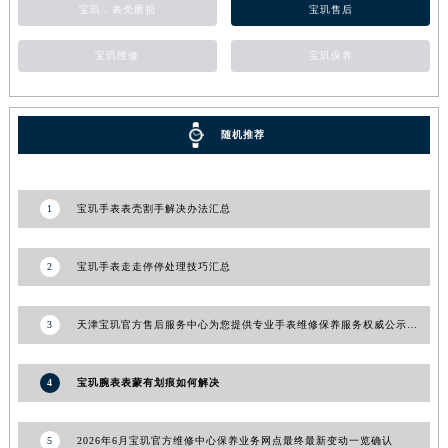
宝玑，表壳磨损
宝玑售后
河北省唐山市路南区新华东道100号万达广场写字楼A座10层1002室宝玑售后服务中心（需提前预约）
台州市椒江区东海大道1800号腾达中心东1幢20楼2002室宝玑售后服务中心（需提前预约）
宝玑维修
宝玑保养
呼和浩特市玉泉区大学西街70号华润万象城写字楼（鄂尔多斯大厦）23层2326室宝玑售后服务中心（需提前预约）
兰州市七里河区西津西路16号兰州中心写字楼21层2102室宝玑售后服务中心（需提前预约）
重庆市解放碑渝中区民权路28号英利国际金融中心写字楼20层01室宝玑售后服务中心（需提前预约）
随机推荐
节假日正常营业！
1
宝玑手表表壳割手解决办法汇总
2
宝玑手表走走停停处理技巧汇总
3
天津宝玑官方售后服务中心为您提供专业手表维修保养服务权威公示（2026年7月最新）
4
宝玑腕表表蒙有划痕如何解决
5
2026年6月宝玑官方维修中心保养业务网点最终最新变动一览确认