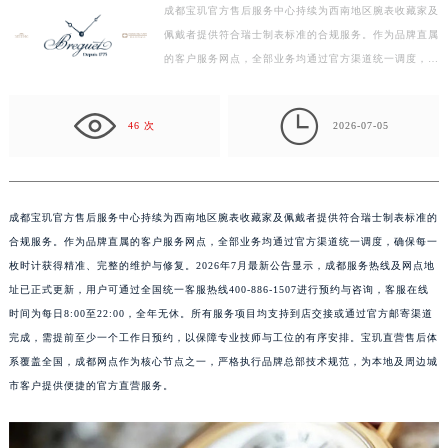
成都宝玑官方售后服务中心持续为西南地区腕表收藏家及
盐城市盐都区世纪大道5号盐城金融城写字楼1号楼16层1604室（需提前预约）
佩戴者提供符合瑞士制表标准的合规服务。作为品牌直属
泰州市海陵区永定东路399号置地商务中心东塔写字楼（华润万象城）17层1706室（需提前预约）
的客户服务网点，全部业务均通过官方渠道统一调度，确
宁波市江北区大闸南路500号来福士广场办公楼20层2009室（需提前预约）
保每一枚时计获得精准、完整的维护与修复。2026年7
杭州市上城区钱江路1366号华润大厦写字楼A座5层503-5室（需提前预约）
月…

46 次
2026-07-05
金华市金东区东市南街777号金华万达广场写字楼4号楼22层2209室（需提前预约）
绍兴市越城区胜利东路379号世茂天际中心写字楼8层805室（需提前预约）
嘉兴市南湖区广益路705号嘉兴世界贸易中心写字楼A座13层1304室（需提前预约）
南昌市红谷滩新区红谷中大道998号绿地双子塔（中央广场）A1座办公楼14层07室（需提前预约）
成都宝玑官方售后服务中心持续为西南地区腕表收藏家及佩戴者提供符合瑞士制表标准的
合规服务。作为品牌直属的客户服务网点，全部业务均通过官方渠道统一调度，确保每一
济南市历下区经十路11111号华润中心写字楼（万象城）15层1508室（需提前预约）
枚时计获得精准、完整的维护与修复。2026年7月最新公告显示，成都服务热线及网点地
广州市天河区天河路230号万菱汇国际中心写字楼A塔7层704室（需提前预约）
址已正式更新，用户可通过全国统一客服热线400-886-1507进行预约与咨询，客服在线
广州市越秀区环市东路371-375号世界贸易中心大厦南塔写字楼15层07室（需提前预约）
时间为每日8:00至22:00，全年无休。所有服务项目均支持到店交接或通过官方邮寄渠道
深圳市罗湖区深南东路5001号华润大厦写字楼17层1701室（需提前预约）
完成，需提前至少一个工作日预约，以保障专业技师与工位的有序安排。宝玑直营售后体
惠州市惠城区江北文昌一路7号华贸大厦写字楼1座30层05室（需提前预约）
系覆盖全国，成都网点作为核心节点之一，严格执行品牌总部技术规范，为本地及周边城
厦门市思明区湖滨东路95号华润大厦写字楼B座11层1104室（需提前预约）
市客户提供便捷的官方直营服务。
福州市鼓楼区五四路128-1号恒力城写字楼15层03室（需提前预约）
成都市锦江区人民东路6号SAC东原中心写字楼24层2406B室（需提前预约）