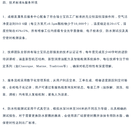
四、技术标准&服务环境
河南省郑州市二七区民主路10号华润大厦29层2905室宝玑售后服务中心（需提前预约）
河南省周口市川汇区七一路宝玑售后服务中心（需提前预约）
1、成都直属售后服务中心配备了符合瑞士宝玑工厂标准的无尘恒温恒湿操作间，空气洁
河南省驻马店市驿城区乐山大道与置地大道交叉口宝玑售后服务中心（需提前预约）
净度达到ISO 6级（每立方英尺≥0.5μm颗粒物少于10,000个），温度稳定在20±1℃，湿
度控制在45%±5%。所有维修工位均搭载专业光学显微镜、电子校表仪、防水测试仪及真
湖北省鄂州市鄂城区文星大道宝玑售后服务中心（需提前预约）
空密封检测设备。
湖北省黄冈市黄州区赤壁大道宝玑售后服务中心（需提前预约）
湖北省黄石市黄石港区武汉路宝玑售后服务中心（需提前预约）
2、技师团队全部持有瑞士宝玑总部颁发的技术认证证书，每年需完成至少40学时的进阶
湖北省荆门市东宝中天街步行街宝玑售后服务中心（需提前预约）
培训课程，涵盖新型机芯结构、新型润滑油配方及智能检测系统操作。每位技师专注于特
湖北省荆州市荆州区荆中路宝玑售后服务中心（需提前预约）
定系列（如Classique、Marine、Tradition等），确保对机芯特性有深度理解。
湖北省十堰市茅箭区人民北路宝玑售后服务中心（需提前预约）
3、服务流程采用数字化管理系统，从用户到店交表、工单生成、维修进度跟踪到交付验
湖北省随州市曾都区青年路宝玑售后服务中心（需提前预约）
收，全程电子化记录，用户可通过客服热线查询实时状态。每道工序（如拆解、清洗、组
湖北省咸宁市咸安区长安大道宝玑售后服务中心（需提前预约）
装、调校）均有双人复核机制，避免人为误差。
湖北省襄阳市樊城区长虹路与人民路交叉口宝玑售后服务中心（需提前预约）
湖北省孝感市孝南区复兴大道宝玑售后服务中心（需提前预约）
4、防水性能测试采用干式真空法，模拟水深30米至300米的不同压力等级，出具精确的
湖北省宜昌市西陵区夷陵大道与港窑路宝玑售后服务中心（需提前预约）
测试报告。对于需要更换防水胶圈的腕表，会使用原厂硅胶密封圈并涂抹专用防水脂，确
湖南省常德市武陵区人民路宝玑售后服务中心（需提前预约）
保密封性达到出厂标准。
湖南省郴州市北湖区国庆北路宝玑售后服务中心（需提前预约）