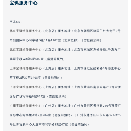
宝玑服务中心
贵州省毕节市七星关区松山路宝玑售后服务中心（需提前预约）
贵州省六盘水市钟山区钟山大道宝玑售后服务中心（需提前预约）
本文tag：
贵州省黔东南苗族侗族自治州凯里市北京西路宝玑售后服务中心（需提前预约）
贵州省黔西南布依族苗族自治州兴义市大道与桔香路交汇处宝玑售后服务中心（需提前预约）
北京宝玑维修服务中心
（北京店）服务地址：北京市朝阳区建国门外大街甲6号
贵州省铜仁市碧江区民主路宝玑售后服务中心（需提前预约）
华熙国际中心写字楼D座11层1102室（北京总部）（需提前预约）
贵州省遵义市红花岗区共青大道与嵩山路交叉口宝玑售后服务中心（需提前预约）
北京宝玑维修服务中心
（北京店）服务地址：北京市东城区东长安街1号东方广
四川省阿坝州市马尔康市团结街宝玑售后服务中心（需提前预约）
场写字楼W3座6层602室（需提前预约）
四川省巴中市巴州区江北大道宝玑售后服务中心（需提前预约）
上海宝玑维修服务中心
（上海店）服务地址：上海市徐汇区虹桥路3号港汇中心
四川省成都市锦江区人民东路6号SAC东原中心24层2406B室宝玑售后服务中心（需提前预约）
写字楼2座37层3705室（需提前预约）
四川省达州市通川区中心广场、老车坝宝玑售后服务中心（需提前预约）
上海宝玑维修服务中心
（上海店）服务地址：上海市黄浦区南京东路299号宏伊
四川省德阳市旌阳区长江西路、南街宝玑售后服务中心（需提前预约）
四川省甘孜州市康定市情歌广场、箭炉街宝玑售后服务中心（需提前预约）
国际广场写字楼8层806室（需提前预约）
四川省广安市广安区建安南路宝玑售后服务中心（需提前预约）
广州宝玑维修服务中心
（广州店）服务地址：广州市天河区天河路230号万菱汇
四川省广元市利州区老城南北街、东大街宝玑售后服务中心（需提前预约）
国际中心写字楼A塔7层704室（需提前预约） | 广州市越秀区环市东路371-375
四川省乐山市市中区嘉定中路宝玑售后服务中心（需提前预约）
号世界贸易中心大厦南塔写字楼15层07室（需提前预约）
四川省凉山州市西昌市大巷口下街宝玑售后服务中心（需提前预约）