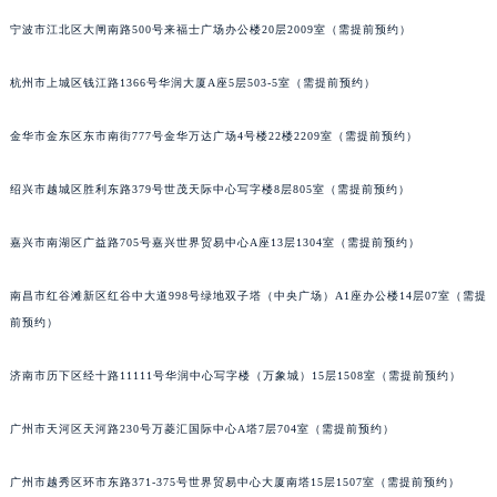
南宁市青秀区金湖路59号地王大厦12楼1224室（需提前预约）
宁波市江北区大闸南路500号来福士广场办公楼20层2009室（需提前预约）
合肥市蜀山区潜山路111号万象城华润大厦B座12楼03室（需提前预约）
杭州市上城区钱江路1366号华润大厦A座5层503-5室（需提前预约）
泉州市丰泽区宝洲路729号浦西万达中心写字楼A座7楼709室（需提前预约）
青岛市南区山东路6号华润大厦B座22层04室（需提前预约）
金华市金东区东市南街777号金华万达广场4号楼22楼2209室（需提前预约）
烟台市芝罘区胜利路139号万达金融中心A座907室（需提前预约）
长春市朝阳区西安大路727号中银大厦A座(旺进大厦)18层09室（需提前预约）
绍兴市越城区胜利东路379号世茂天际中心写字楼8层805室（需提前预约）
贵阳市南明区都司高架桥路33号亨特国际金融中心14楼14D（需提前预约）
昆明市盘龙区北京路928号同德昆明广场写字楼10层06室（需提前预约）
嘉兴市南湖区广益路705号嘉兴世界贸易中心A座13层1304室（需提前预约）
石家庄市长安区中山东路39号勒泰中心写字楼B座13层07室（需提前预约）
南昌市红谷滩新区红谷中大道998号绿地双子塔（中央广场）A1座办公楼14层07室（需提
西安市碑林区南关正街88号华侨城长安国际中心E座6楼10室（需提前预约）
前预约）
海口市龙华区金贸东路5号海口华润大厦B座17层1707室（需提前预约）
唐山市路南区新华东道100号万达广场写字楼A座10层1002室（需提前预约）
济南市历下区经十路11111号华润中心写字楼（万象城）15层1508室（需提前预约）
台州市椒江区东海大道1800号腾达中心东1幢20楼2002室（需提前预约）
内蒙古自治区呼和浩特市玉泉区大学西街70号华润万象城写字楼（鄂尔多斯大厦）23层2326室（需提前预约）
广州市天河区天河路230号万菱汇国际中心A塔7层704室（需提前预约）
甘肃省兰州市七里河区西津西路16号兰州中心写字楼21层2102室（需提前预约）
广州市越秀区环市东路371-375号世界贸易中心大厦南塔15层1507室（需提前预约）
重庆市解放碑渝中区民权路28号英利国际金融中心写字楼20层01室（需提前预约）