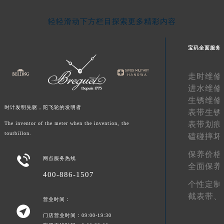
湖南省衡阳市雁峰区解放路宝玑售后服务中心（需提前预约）
轻轻滑动下方栏目探索更多精彩内容
湖南省怀化市鹤城区迎丰中路宝玑售后服务中心（需提前预约）
湖南省娄底市娄星区长青街宝玑售后服务中心（需提前预约）
宝玑全面服务
湖南省邵阳市双清区东风路宝玑售后服务中心（需提前预约）
湖南省湘潭市雨湖区莲城大道宝玑售后服务中心（需提前预约）
走时维修
湖南省益阳市赫山区桃花仑路宝玑售后服务中心（需提前预约）
进水维修
湖南省永州市冷水滩区永州大道与中兴路交叉口宝玑售后服务中心（需提前预约）
生锈维修
时计发明先驱，陀飞轮的发明者
湖南省岳阳市岳阳楼区东茅岭路宝玑售后服务中心（需提前预约）
表带生锈
湖南省张家界市永定区解放路宝玑售后服务中心（需提前预约）
表带划痕
The inventor of the meter when the invention, the
tourbillon.
磕碰摔坏
湖南省长沙市芙蓉区建湘路393号世茂环球金融中心写字楼10层1013室宝玑售后服务中心（需提前预约）
湖南省株洲市芦淞区建设南路宝玑售后服务中心（需提前预约）
保养价格

网点服务热线
甘肃省白银市白银区北京路宝玑售后服务中心（需提前预约）
全面保养
400-886-1507
甘肃省定西市安定区解放路宝玑售后服务中心（需提前预约）
个性定制
甘肃省敦煌市沙州镇阳关中路宝玑售后服务中心（需提前预约）
截表带、
营业时间：
甘肃省合作市人民街宝玑售后服务中心（需提前预约）

门店营业时间：09:00-19:30
甘肃省嘉峪关市雄关区新华中路宝玑售后服务中心（需提前预约）