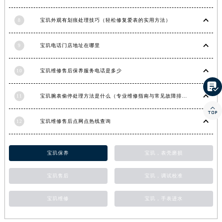
香港特别行政区铜锣湾区湾仔区轩尼诗道宝玑售后服务中心（需提前预约）
8
宝玑外观有划痕处理技巧（轻松修复爱表的实用方法）
河南省安阳市文峰区解放大道宝玑售后服务中心（需提前预约）
河南省鹤壁市淇滨区九州路宝玑售后服务中心（需提前预约）
9
宝玑电话门店地址在哪里
河南省济源市沁园街道济水大道宝玑售后服务中心（需提前预约）
河南省焦作市解放区解放路宝玑售后服务中心（需提前预约）
10
宝玑维修售后保养服务电话是多少
河南省开封市鼓楼区中山路宝玑售后服务中心（需提前预约）

河南省洛阳市西工区中州中路与解放路交叉口宝玑售后服务中心（需提前预约）
11
宝玑腕表偷停处理方法是什么（专业维修指南与常见故障排查）

河南省漯河市源汇区交通路宝玑售后服务中心（需提前预约）
12
宝玑维修售后点网点热线查询
河南省南阳市宛城区范蠡东路与南都路交叉口宝玑售后服务中心（需提前预约）
河南省平顶山市卫东区建设路宝玑售后服务中心（需提前预约）
河南省濮阳市大华龙区开州路绿城路交叉口宝玑售后服务中心（需提前预约）
宝玑保养
宝玑，表壳磨损
河南省三门峡市湖滨区和平路宝玑售后服务中心（需提前预约）
宝玑售后
宝玑，调试校准
河南省商丘市梁园区神火大道宝玑售后服务中心（需提前预约）
河南省新乡市红旗区人民路宝玑售后服务中心（需提前预约）
宝玑维修
宝玑，手表进水
河南省信阳市浉河区东方红大道宝玑售后服务中心（需提前预约）
河南省许昌市魏都区建安大道与八龙路交叉口宝玑售后服务中心（需提前预约）