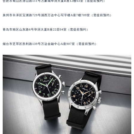
合肥市蜀山区潜山路111号万象城华润大厦B座12楼03室（需提前预约）
辽宁省沈阳市沈河区中街路137号亨得利名表维修授权店1楼宝玑售后服务中心（需提前预约）
辽宁省沈阳市沈河区中街路83号亨得利名表维修授权店1楼宝玑售后服务中心（需提前预约）
泉州市丰泽区宝洲路729号浦西万达中心写字楼A座7楼709室（需提前预约）
北京市朝阳区建国门外大街甲6号华熙国际中心D座11层1102室宝玑售后服务中心（北京总部）（需提前预约）
青岛市南区山东路6号华润大厦B座22层04室（需提前预约）
北京市东城区东长安街1号王府井东方广场W3座6层602室宝玑售后服务中心（需提前预约）
河北省保定市竞秀区朝阳北大街北国先天下宝玑售后服务中心（需提前预约）
烟台市芝罘区胜利路139号万达金融中心A座907室（需提前预约）
内蒙古自治区阿拉善盟市左旗土尔扈特大街宝玑售后服务中心（需提前预约）
内蒙古自治区巴彦淖尔市临河区新华街宝玑售后服务中心（需提前预约）
内蒙古自治区包头市青山区幸福路甲3号王府井百货名表维修宝玑售后服务中心（需提前预约）
内蒙古自治区赤峰市红山区哈达街宝玑售后服务中心（需提前预约）
内蒙古自治区鄂尔多斯市东胜区伊金霍洛街宝玑售后服务中心（需提前预约）
内蒙古自治区呼伦贝尔市海拉尔区中央街宝玑售后服务中心（需提前预约）
内蒙古自治区通辽市科尔沁区明仁大街宝玑售后服务中心（需提前预约）
内蒙古自治区乌海市海勃湾区人民南路宝玑售后服务中心（需提前预约）
内蒙古自治区乌兰察布市集宁区恩和大街宝玑售后服务中心（需提前预约）
内蒙古自治区锡林郭勒盟市锡林浩特市光明街与额尔敦路交叉口宝玑售后服务中心（需提前预约）
内蒙古自治区兴安盟市乌兰浩特市兴安大街宝玑售后服务中心（需提前预约）