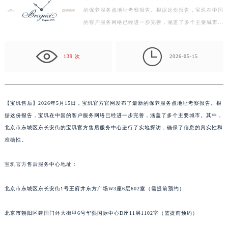
的保养服务点地址考察报告。根据这份报告，宝玑在中国
盐城市盐都区世纪大道5号盐城金融城写字楼1号楼16层1604室（需提前预约）
的客户服务网络已经进一步完善，涵盖了多个主要城市。
泰州市海陵区永定东路399号置地商务中心东塔写字楼（华润万象城）17层1706室（需提前预约）
其中，北京市东城区东长安街的宝玑官方售后服务中心
宁波市江北区大闸南路500号来福士广场办公楼20层2009室（需提前预约）
进…

杭州市上城区钱江路1366号华润大厦写字楼A座5层503-5室（需提前预约）
139 次
2026-05-15
金华市金东区东市南街777号金华万达广场写字楼4号楼22层2209室（需提前预约）
绍兴市越城区胜利东路379号世茂天际中心写字楼8层805室（需提前预约）
嘉兴市南湖区广益路705号嘉兴世界贸易中心写字楼A座13层1304室（需提前预约）
【
宝玑售后】2026年5月15日，宝玑官方官网发布了最新的保养服务点地址考察报告。根
南昌市红谷滩新区红谷中大道998号绿地双子塔（中央广场）A1座办公楼14层07室（需提前预约）
据这份报告，宝玑在中国的客户服务网络已经进一步完善，涵盖了多个主要城市。其中，
济南市历下区经十路11111号华润中心写字楼（万象城）15层1508室（需提前预约）
北京市东城区东长安街的宝玑官方售后服务中心进行了实地探访，确保了信息的真实性和
广州市天河区天河路230号万菱汇国际中心写字楼A塔7层704室（需提前预约）
准确性。
广州市越秀区环市东路371-375号世界贸易中心大厦南塔写字楼15层07室（需提前预约）
宝玑官方售后服务中心地址：
深圳市罗湖区深南东路5001号华润大厦写字楼17层1701室（需提前预约）
惠州市惠城区江北文昌一路7号华贸大厦写字楼1座30层05室（需提前预约）
北京市东城区东长安街1号王府井东方广场W3座6层602室（需提前预约）
厦门市思明区湖滨东路95号华润大厦写字楼B座11层1104室（需提前预约）
福州市鼓楼区五四路128-1号恒力城写字楼15层03室（需提前预约）
北京市朝阳区建国门外大街甲6号华熙国际中心D座11层1102室（需提前预约）
成都市锦江区人民东路6号SAC东原中心写字楼24层2406B室（需提前预约）