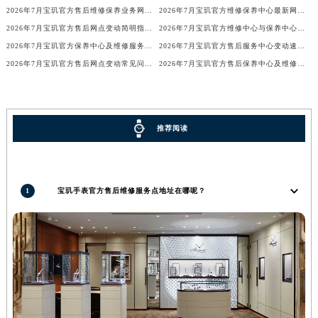
2026年7月宝玑官方售后维修保养业务网点变更记录公告发布
2026年7月宝玑官方维修保养中心最新网点清单补充版（含迁址新开）
广东省汕头市龙湖区长平路宝玑售后服务中心（需提前预约）
2026年7月宝玑官方售后网点变动简明指引补充修订（搬迁+新增）
2026年7月宝玑官方维修中心与保养中心网点变动全知道
广东省汕尾市城区香洲街道园林社区翠园街宝玑售后服务中心（需提前预约）
2026年7月宝玑官方保养中心及维修服务点变动对照补充确认终稿文件
2026年7月宝玑官方售后服务中心变动速查（迁址+新增）
广东省韶关市武江区芙蓉新区与老城中心交汇处宝玑售后服务中心（需提前预约）
2026年7月宝玑官方售后网点变动常见问题解答（迁址及新增）
2026年7月宝玑官方售后保养中心及维修点最新分布情况（搬迁新开）
广东省深圳市罗湖区深南东路5001号华润大厦17层1701室宝玑售后服务中心（需提前预约）
广东省阳江市江城区东风一路宝玑售后服务中心（需提前预约）
广东省云浮市云城区金山路宝玑售后服务中心（需提前预约）
推荐阅读
广东省湛江市赤坎区观海北路宝玑售后服务中心（需提前预约）
广东省肇庆市端州区信安大道与砚都大道交汇处宝玑售后服务中心（需提前预约）
广西壮族自治区百色市右江区中山二路宝玑售后服务中心（需提前预约）
1
宝玑手表官方售后维修服务点地址在哪呢？
广西壮族自治区北海市海城区北京路宝玑售后服务中心（需提前预约）
广西壮族自治区崇左市江州区石景林街道友谊大道与丽川路交汇处宝玑售后服务中心（需提前预约）
广西壮族自治区防城港市港口区金花茶大道宝玑售后服务中心（需提前预约）
广西壮族自治区贵港市港北区港城街道布山大道与仙衣路交叉口宝玑售后服务中心（需提前预约）
广西壮族自治区桂林市秀峰区红岭路宝玑售后服务中心（需提前预约）
广西壮族自治区河池市金城江区金城江街道朝阳路宝玑售后服务中心（需提前预约）
广西壮族自治区贺州市八步区城东街道灵峰南路宝玑售后服务中心（需提前预约）