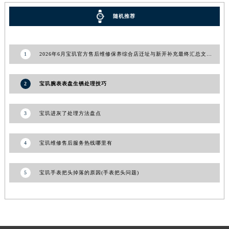
河南省郑州市二七区民主路10号华润大厦29层2905室宝玑售后服务中心（需提前预约）
随机推荐
河南省周口市川汇区七一路宝玑售后服务中心（需提前预约）
河南省驻马店市驿城区乐山大道与置地大道交叉口宝玑售后服务中心（需提前预约）
湖北省鄂州市鄂城区文星大道宝玑售后服务中心（需提前预约）
1
2026年6月宝玑官方售后维修保养综合店迁址与新开补充最终汇总文件内容
湖北省黄冈市黄州区赤壁大道宝玑售后服务中心（需提前预约）
湖北省黄石市黄石港区武汉路宝玑售后服务中心（需提前预约）
2
宝玑腕表表盘生锈处理技巧
湖北省荆门市东宝中天街步行街宝玑售后服务中心（需提前预约）
湖北省荆州市荆州区荆中路宝玑售后服务中心（需提前预约）
3
宝玑进灰了处理方法盘点
湖北省十堰市茅箭区人民北路宝玑售后服务中心（需提前预约）
湖北省随州市曾都区青年路宝玑售后服务中心（需提前预约）
4
宝玑维修售后服务热线哪里有
湖北省咸宁市咸安区长安大道宝玑售后服务中心（需提前预约）
湖北省襄阳市樊城区长虹路与人民路交叉口宝玑售后服务中心（需提前预约）
5
宝玑手表把头掉落的原因(手表把头问题)
湖北省孝感市孝南区复兴大道宝玑售后服务中心（需提前预约）
湖北省宜昌市西陵区夷陵大道与港窑路宝玑售后服务中心（需提前预约）
湖南省常德市武陵区人民路宝玑售后服务中心（需提前预约）
湖南省郴州市北湖区国庆北路宝玑售后服务中心（需提前预约）