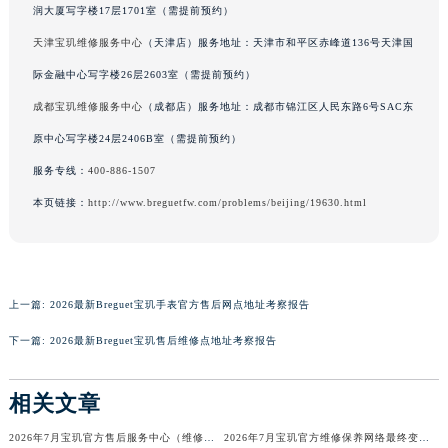
润大厦写字楼17层1701室（需提前预约）
澳门特别行政区花王堂区大三巴商圈宝玑售后服务中心（需提前预约）
天津宝玑维修服务中心
（天津店）服务地址：天津市和平区赤峰道136号天津国
澳门特别行政区嘉模堂区官也街宝玑售后服务中心（需提前预约）
际金融中心写字楼26层2603室（需提前预约）
澳门省路氹城市金光大道宝玑售后服务中心（需提前预约）
澳门特别行政区望德堂区塔石广场宝玑售后服务中心（需提前预约）
成都宝玑维修服务中心
（成都店）服务地址：成都市锦江区人民东路6号SAC东
福建省福州市鼓楼区五四路128-1号恒力城写字楼15层03室宝玑售后服务中心（需提前预约）
原中心写字楼24层2406B室（需提前预约）
福建省厦门市思明区湖滨东路95号万象城华润大厦B座11层1104室宝玑售后服务中心（需提前预约）
服务专线：
400-886-1507
广东省潮州市潮安区新风路与潮汕路交汇处宝玑售后服务中心（需提前预约）
本页链接：
http://www.breguetfw.com/problems/beijing/19630.html
广东省广州市天河区天河路230号万菱汇国际中心A塔7层704室宝玑售后服务中心（需提前预约）
广东省广州市越秀区环市东路371-375号世界贸易中心大厦南塔15层1507室宝玑售后服务中心（需提前预约）
广东省河源市源城区越王大道宝玑售后服务中心（需提前预约）
广东省惠州市惠城区江北文昌一路7号华贸大厦1座30层3005室宝玑售后服务中心（需提前预约）
上一篇:
2026最新Breguet宝玑手表官方售后网点地址考察报告
广东省江门市蓬江区广场西路宝玑售后服务中心（需提前预约）
下一篇:
2026最新Breguet宝玑售后维修点地址考察报告
广东省揭阳市榕城进贤门步行街宝玑售后服务中心（需提前预约）
广东省茂名市电白区水东街道迎宾大道宝玑售后服务中心（需提前预约）
相关文章
广东省梅州市梅江区金燕大道宝玑售后服务中心（需提前预约）
2026年7月宝玑官方售后服务中心（维修保养）迁址及新开补充最终通告
2026年7月宝玑官方维修保养网络最终变动明细补充版（搬迁+新设）最终确认
广东省清远市清城区湖西路宝玑售后服务中心（需提前预约）