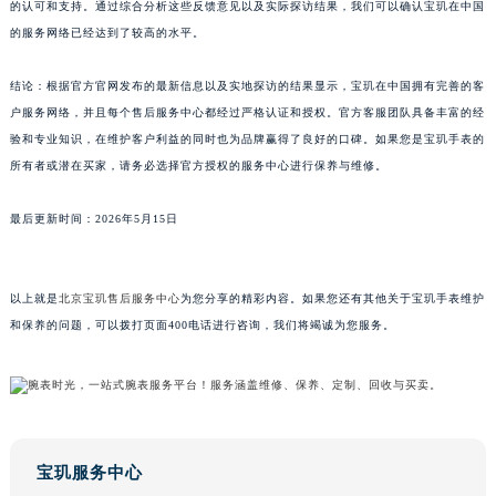
的认可和支持。通过综合分析这些反馈意见以及实际探访结果，我们可以确认宝玑在中国
江西省南昌市红谷滩新区红谷中大道998号绿地双子塔（中央广场）A1座办公楼14层1407室宝玑售后服务中心（需提前预约）
的服务网络已经达到了较高的水平。
江西省萍乡市安源区萍安北大道与康庄路交叉口宝玑售后服务中心（需提前预约）
江西省上饶市信州区滨江西路宝玑售后服务中心（需提前预约）
结论：根据官方官网发布的最新信息以及实地探访的结果显示，宝玑在中国拥有完善的客
户服务网络，并且每个售后服务中心都经过严格认证和授权。官方客服团队具备丰富的经
江西省新余市渝水区北湖西路宝玑售后服务中心（需提前预约）
验和专业知识，在维护客户利益的同时也为品牌赢得了良好的口碑。如果您是宝玑手表的
江西省宜春市袁州区中山中路宝玑售后服务中心（需提前预约）
所有者或潜在买家，请务必选择官方授权的服务中心进行保养与维修。
江西省鹰潭市月湖区胜利东路宝玑售后服务中心（需提前预约）
山东省德州市德城区东风中路宝玑售后服务中心（需提前预约）
最后更新时间：2026年5月15日
山东省东营市东营区济南路宝玑售后服务中心（需提前预约）
山东省济南市历下区经十路11111号华润中心写字楼（万象城）15层1508室宝玑售后服务中心（需提前预约）
以上就是
北京宝玑售后服务中心
为您分享的精彩内容。如果您还有其他关于宝玑手表维护
山东省济宁市任城区太白楼路宝玑售后服务中心（需提前预约）
和保养的问题，可以拨打页面400电话进行咨询，我们将竭诚为您服务。
山东省莱芜市文化南路8号银座商城名表维修一楼名表维修宝玑售后服务中心（需提前预约）
山东省临沂市兰山区解放路宝玑售后服务中心（需提前预约）
山东省日照市东港区烟台路宝玑售后服务中心（需提前预约）
山东省泰安市泰山区财源街道泰山大街宝玑售后服务中心（需提前预约）
山东省威海市环翠区新威海路89号振华商厦一楼名表维修宝玑售后服务中心（需提前预约）
宝玑服务中心
山东省潍坊市奎文区东风东街宝玑售后服务中心（需提前预约）