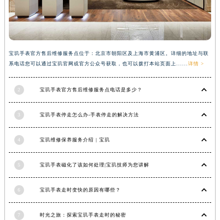
广西壮族自治区来宾市兴宾区桂中大道宝玑售后服务中心（需提前预约）
广西壮族自治区柳州市城中区中山中路宝玑售后服务中心（需提前预约）
广西壮族自治区钦州市钦南区金海湾东大街宝玑售后服务中心（需提前预约）
广西壮族自治区梧州市万秀区龙湖镇高旺路宝玑售后服务中心（需提前预约）
宝玑手表官方售后维修服务点位于：北京市朝阳区及上海市黄浦区。详细的地址与联
系电话您可以通过宝玑官网或官方公众号获取，也可以拨打本站页面上......
详情 >
广西壮族自治区玉林市玉州区金玉路宝玑售后服务中心（需提前预约）
海南省儋州市儋州市那大镇兰洋北路宝玑售后服务中心（需提前预约）
2
宝玑手表官方售后维修服务点电话是多少？
海南省东方市八所镇解放西路宝玑售后服务中心（需提前预约）
海南省琼海市嘉积镇东风路宝玑售后服务中心（需提前预约）
3
宝玑手表停走怎么办-手表停走的解决方法
海南省三沙市西沙区西沙群岛永兴岛北京路宝玑售后服务中心（需提前预约）
海南省三亚市吉阳区迎宾路宝玑售后服务中心（需提前预约）
4
宝玑维修保养服务介绍 | 宝玑
海南省万宁市万城镇解放路宝玑售后服务中心（需提前预约）
海南省文昌市文城镇教育东路宝玑售后服务中心（需提前预约）
5
宝玑手表磁化了该如何处理|宝玑技师为您讲解
海南省五指山市通什镇三月三大道宝玑售后服务中心（需提前预约）
香港特别行政区尖沙咀区油尖旺区广东道宝玑售后服务中心（需提前预约）
6
宝玑手表走时变快的原因有哪些？
香港特别行政区金钟区中西区金钟道宝玑售后服务中心（需提前预约）
7
时光之旅：探索宝玑手表走时的秘密
香港特别行政区九龙区油尖旺区弥敦道宝玑售后服务中心（需提前预约）