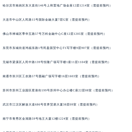
哈尔滨市南岗区东大直街146号上和置地广场金座12层1214室（需提前预约）
吉林省四平市铁东区紫气大路与南九经街交汇处宝玑售后服务中心（需提前预约）
吉林省松原市宁江区五环大街宝玑售后服务中心（需提前预约）
大连市中山区人民路15号国际金融大厦7层G室（需提前预约）
吉林省通化市东昌区环通乡江南大街宝玑售后服务中心（需提前预约）
吉林省延边市延吉市解放路宝玑售后服务中心（需提前预约）
佛山市禅城区季华五路57号万科金融中心C座12层1205室（需提前预约）
辽宁省鞍山市铁东区站前街宝玑售后服务中心（需提前预约）
辽宁省本溪市平山区胜利路宝玑售后服务中心（需提前预约）
东莞市东城街道鸿福东路1号民盈国贸中心T1写字楼9层907室（需提前预约）
辽宁省朝阳市双塔区新华路宝玑售后服务中心（需提前预约）
无锡市梁溪区人民中路139号恒隆广场写字楼1座11层1104室（需提前预约）
辽宁省丹东市振兴区七经街宝玑售后服务中心（需提前预约）
辽宁省抚顺市新抚区东一路宝玑售后服务中心（需提前预约）
南通市崇川区工农路57号圆融广场写字楼16层1603室（需提前预约）
辽宁省阜新市海州区解放大街宝玑售后服务中心（需提前预约）
辽宁省葫芦岛市连山区中央路宝玑售后服务中心（需提前预约）
苏州市苏州工业园区星港街199号苏州中心办公楼C座22层08室（需提前预约）
辽宁省锦州市古塔区中央大街宝玑售后服务中心（需提前预约）
武汉市江汉区解放大道686号世界贸易大厦38层09室（需提前预约）
辽宁省辽阳市白塔区新运大街宝玑售后服务中心（需提前预约）
辽宁省盘锦市兴隆台区石油大街宝玑售后服务中心（需提前预约）
南宁市青秀区金湖路59号地王大厦12楼1224室（需提前预约）
辽宁省铁岭市银州区南马路宝玑售后服务中心（需提前预约）
辽宁省营口市站前区市府路与渤海大街交叉口宝玑售后服务中心（需提前预约）