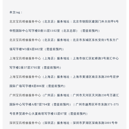
山东省枣庄市滕州市北辛路与善国路交叉口宝玑售后服务中心（需提前预约）
本文tag：
山东省淄博市张店区金晶大道宝玑售后服务中心（需提前预约）
北京宝玑维修服务中心
（北京店）服务地址：北京市朝阳区建国门外大街甲6号
上海市黄浦区南京东路299号宏伊国际广场写字楼8层806室宝玑售后服务中心（需提前预约）
上海市徐汇区虹桥路3号港汇中心2座37层3705室宝玑售后服务中心（需提前预约）
华熙国际中心写字楼D座11层1102室（北京总部）（需提前预约）
浙江省杭州市上城区钱江路1366号华润大厦A座5层503-5室宝玑售后服务中心（需提前预约）
北京宝玑维修服务中心
（北京店）服务地址：北京市东城区东长安街1号东方广
浙江省湖州市吴兴区劳动路宝玑售后服务中心（需提前预约）
场写字楼W3座6层602室（需提前预约）
浙江省嘉兴市南湖区广益路705号嘉兴世界贸易中心A座13层1304室宝玑售后服务中心（需提前预约）
上海宝玑维修服务中心
（上海店）服务地址：上海市徐汇区虹桥路3号港汇中心
浙江省金华市金东区东市南街777号金华万达广场4号楼22楼2209室宝玑售后服务中心（需提前预约）
写字楼2座37层3705室（需提前预约）
浙江省丽水市莲都区解放街宝玑售后服务中心（需提前预约）
上海宝玑维修服务中心
（上海店）服务地址：上海市黄浦区南京东路299号宏伊
浙江省宁波市江北区大闸南路500号来福士广场办公楼20层2009室宝玑售后服务中心（需提前预约）
国际广场写字楼8层806室（需提前预约）
浙江省衢州市柯城区上街宝玑售后服务中心（需提前预约）
浙江省绍兴市越城区胜利东路379号世茂天际中心写字楼8层805室宝玑售后服务中心（需提前预约）
广州宝玑维修服务中心
（广州店）服务地址：广州市天河区天河路230号万菱汇
浙江省舟山市定海区解放东路宝玑售后服务中心（需提前预约）
国际中心写字楼A塔7层704室（需提前预约） | 广州市越秀区环市东路371-375
澳门特别行政区大堂区议事亭前地（新马路）宝玑售后服务中心（需提前预约）
号世界贸易中心大厦南塔写字楼15层07室（需提前预约）
澳门特别行政区风顺堂区南湾大马路宝玑售后服务中心（需提前预约）
深圳宝玑维修服务中心
（深圳店）服务地址：深圳市罗湖区深南东路5001号华
澳门特别行政区花地玛堂区关闸广场宝玑售后服务中心（需提前预约）