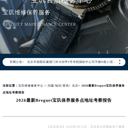
宝玑维修保养服务
BREGUET MAINTENANCE CENTER
2026年8月宝玑中国区售后服务网络优化升级公告
2026年8月宝玑全国官方售后客户服务热线：400-886-1507
宝玑官方全国统一服务热线400-886-1507，服务覆盖中国大陆、香港、澳门、台湾全部区域（非大陆需加拨“+86”）
2026年8月宝玑售后服务中心最新网点地址：
▲
官网公告>
北京市朝阳区建国门外大街甲6号华熙国际中心写字楼D座11层1102室（北京总部）（需提前预约）
▼
北京市东城区东长安街1号东方广场写字楼W3座6层602室（需提前预约）
天津市和平区赤峰道136号天津国际金融中心写字楼26层2603室（需提前预约）
当前位置：
宝玑维修服务中心
>
问题/知识/资讯
>
北京
> 2026最新Breguet宝玑保养服务
上海市徐汇区虹桥路3号港汇中心写字楼2座37层3705室（需提前预约）
点地址考察报告
上海市黄浦区南京东路299号宏伊国际广场写字楼8层806室（需提前预约）
2026最新Breguet宝玑保养服务点地址考察报告
南京市秦淮区中山南路1号（新街口）南京中心写字楼22层C1-1室（需提前预约）
常州市新北区龙锦路1590号现代传媒中心写字楼5号楼10层1008室（需提前预约）
徐州市鼓楼区淮海东路29号苏宁广场IFC国际金融中心写字楼35层3508室（需提前预约）
扬州市邗江区国展路29号星耀天地写字楼1号楼18层1803室（需提前预约）
【宝玑售后】2026年5月15日，宝玑官方官网发布了最新