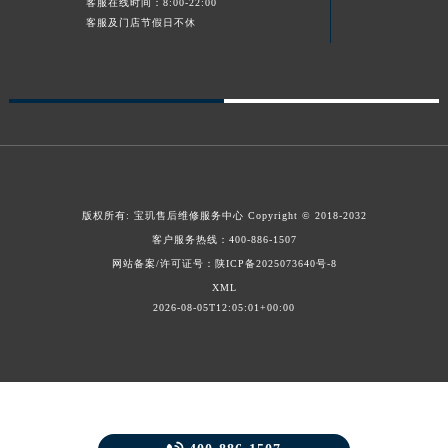
客服在线时间：8:00-22:00
甘肃省金昌市金川区北京路宝玑售后服务中心（需提前预约）
客服及门店节假日不休
甘肃省酒泉市肃州区西大街宝玑售后服务中心（需提前预约）
甘肃省临夏市城南街道团结路宝玑售后服务中心（需提前预约）
甘肃省陇南市武都区人民路宝玑售后服务中心（需提前预约）
甘肃省平凉市崆峒区西大街宝玑售后服务中心（需提前预约）
甘肃省庆阳市西峰区南大街宝玑售后服务中心（需提前预约）
甘肃省天水市秦州区民主路宝玑售后服务中心（需提前预约）
版权所有:
宝玑售后维修服务中心
Copyright © 2018-2032
甘肃省武威市凉州区迎宾路宝玑售后服务中心（需提前预约）
客户服务热线：
400-886-1507
甘肃省张掖市甘州区民乐北路宝玑售后服务中心（需提前预约）
网站备案/许可证号：陕ICP备2025073640号-8
宁夏回族自治区固原市原州区文化街宝玑售后服务中心（需提前预约）
XML
宁夏回族自治区石嘴山市大武口区贺兰山路宝玑售后服务中心（需提前预约）
2026-08-05T12:05:01+00:00
宁夏回族自治区吴忠市利通区开元大道宝玑售后服务中心（需提前预约）
宁夏回族自治区银川市兴庆区新华东路97号新百中心C馆一层C1-18号商铺宝玑售后服务中心（需提前预约）
宁夏回族自治区中卫市沙坡头区鼓楼东街宝玑售后服务中心（需提前预约）
青海省果洛藏族自治州玛沁县团结路宝玑售后服务中心（需提前预约）
青海省海北藏族自治州海晏县将军路宝玑售后服务中心（需提前预约）