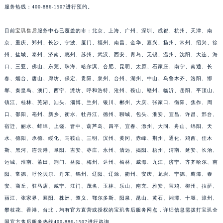
服务热线：400-886-1507进行预约。
安徽省滁州市琅琊区南谯北路宝玑售后服务中心（需提前预约）
安徽省阜阳市颍州区颍州北路宝玑售后服务中心（需提前预约）
目前
宝玑售后
服务中心已覆盖的市：北京、上海、广州、深圳、成都、杭州、天津、南
安徽省淮北市相山区淮海路宝玑售后服务中心（需提前预约）
京、重庆、郑州、长沙、宁波、厦门、福州、南昌、金华、嘉兴、扬州、常州、绍兴、徐
安徽省淮南市田家庵区国庆中路宝玑售后服务中心（需提前预约）
州、盐城、泰州、济南、惠州、苏州、武汉、西安、青岛、无锡、温州、沈阳、大连、海
安徽省黄山市屯溪区黄山西路宝玑售后服务中心（需提前预约）
口、三亚、佛山、东莞、珠海、哈尔滨、合肥、昆明、太原、石家庄、南宁、南通、长
春、烟台、唐山、廊坊、保定、贵阳、泉州、台州、湖州、中山、乌鲁木齐、洛阳、邯
安徽省六安市金安区解放中路宝玑售后服务中心（需提前预约）
郸、秦皇岛、澳门、西宁、潍坊、呼和浩特、沧州、鞍山、赣州、临沂、岳阳、平顶山、
安徽省马鞍山市雨山区湖南西路宝玑售后服务中心（需提前预约）
镇江、桂林、芜湖、汕头、淄博、兰州、银川、郴州、大庆、张家口、衡阳、焦作、周
安徽省宿州市埇桥区人民中路宝玑售后服务中心（需提前预约）
口、邵阳、亳州、新乡、衡水、牡丹江、德州、聊城、包头、淮安、宜昌、许昌、邢台、
安徽省铜陵市铜官区石城大道宝玑售后服务中心（需提前预约）
宿迁、丽水、蚌埠、上饶、晋中、葫芦岛、四平、宜春、滁州、大同、舟山、绵阳、天
安徽省芜湖市镜湖区中山路步行街宝玑售后服务中心（需提前预约）
水、德阳、承德、绥化、马鞍山、三明、滨州、黄冈、赤峰、荆州、通化、鸡西、佳木
安徽省宣城市宣州区叠嶂西路宝玑售后服务中心（需提前预约）
斯、黑河、连云港、阜阳、吉安、枣庄、永州、清远、揭阳、梧州、渭南、延安、长治、
运城、淮南、莆田、荆门、益阳、梅州、达州、榆林、威海、九江、济宁、齐齐哈尔、南
福建省龙岩市新罗区九一南路宝玑售后服务中心（需提前预约）
阳、常德、呼伦贝尔、丹东、锦州、辽阳、辽源、衢州、安庆、龙岩、宁德、鹰潭、泰
福建省南平市建阳区人民西路宝玑售后服务中心（需提前预约）
安、商丘、驻马店、咸宁、江门、茂名、玉林、乐山、南充、雅安、宝鸡、柳州、拉萨、
福建省宁德市蕉城区天湖东路宝玑售后服务中心（需提前预约）
丽江、张家界、襄阳、株洲、遵义、鄂尔多斯、阳泉、昆山、黄石、湘潭、十堰、漳州、
福建省莆田市城厢区霞林街道荔华东大道宝玑售后服务中心（需提前预约）
攀枝花、香港、台北，均有官方直营或授权的宝玑售后服务网点，详细信息需拨打宝玑全
福建省三明市三元区东乾二路宝玑售后服务中心（需提前预约）
国官方售后服务热线400-886-1507进行咨询。