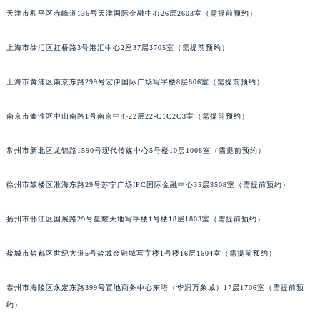
天津市和平区赤峰道136号天津国际金融中心26层2603室（需提前预约）
重庆市江北区观音桥步行街2号融恒时代广场写字楼9层902室（需提前预约）
长沙市芙蓉区定王台街道建湘路393号世茂环球金融中心写字楼（芙蓉广场）10层13室（需提前预约）
上海市徐汇区虹桥路3号港汇中心2座37层3705室（需提前预约）
郑州市二七区铭功路10号华润大厦写字楼29层2905室（需提前预约）
太原市迎泽区解放路15号亨得利名表服务中心（品牌授权店）3层整层（需提前预约）
上海市黄浦区南京东路299号宏伊国际广场写字楼8层806室（需提前预约）
沈阳市沈河区中街路137号亨得利名表服务中心（品牌授权店）1层整层（需提前预约）
沈阳市沈河区中街路83号亨得利名表服务中心（品牌授权店）1层整层（需提前预约）
南京市秦淮区中山南路1号南京中心22层22-C1C2C3室（需提前预约）
乌鲁木齐市天山区红山路26号时代广场（CCMALL）C座17层17-B（需提前预约）
常州市新北区龙锦路1590号现代传媒中心5号楼10层1008室（需提前预约）
温州市鹿城区锦绣路1067号置信广场10层1015室（需提前预约）
哈尔滨市道里区友谊西路600号富力中心T2座写字楼29层03室（需提前预约）
徐州市鼓楼区淮海东路29号苏宁广场IFC国际金融中心35层3508室（需提前预约）
大连市中山区人民路15号国际金融大厦7层G室（需提前预约）
佛山市禅城区季华五路57号万科金融中心C座12层1205室（需提前预约）
扬州市邗江区国展路29号星耀天地写字楼1号楼18层1803室（需提前预约）
东莞市东城街道鸿福东路1号民盈国贸中心T1写字楼9层907室（需提前预约）
盐城市盐都区世纪大道5号盐城金融城写字楼1号楼16层1604室（需提前预约）
无锡市梁溪区人民中路139号恒隆广场写字楼1座11层1104室（需提前预约）
南通市崇川区工农路57号圆融广场写字楼16层1603室（需提前预约）
泰州市海陵区永定东路399号置地商务中心东塔（华润万象城）17层1706室（需提前预
苏州市苏州工业园区星港街199号苏州中心办公楼C座22层08室（需提前预约）
约）
武汉市江汉区解放大道686号世界贸易大厦38层09室（需提前预约）