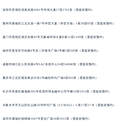
黑龙江省大庆市萨尔图区会战大街宝玑售后服务中心（需提前预约）
深圳市罗湖区深南东路5001号华润大厦17层1701室（需提前预约）
黑龙江省鹤岗市向阳区红军路宝玑售后服务中心（需提前预约）
黑龙江省黑河市爱辉区中央街宝玑售后服务中心（需提前预约）
惠州市惠城区江北文昌一路7号华贸大厦（华贸天地）1座30层05室（需提前预约）
黑龙江省鸡西市鸡冠区红军路宝玑售后服务中心（需提前预约）
厦门市思明区湖滨东路95号万象城华润大厦B座11层1104室（需提前预约）
黑龙江省佳木斯市向阳区长安路宝玑售后服务中心（需提前预约）
黑龙江省牡丹江市东安区太平路宝玑售后服务中心（需提前预约）
福州市晋安区竹屿路6号东二环泰禾广场2号楼5层509室（需提前预约）
黑龙江省七台河市桃山区大同街宝玑售后服务中心（需提前预约）
黑龙江省齐齐哈尔市龙沙区龙华路宝玑售后服务中心（需提前预约）
成都市锦江区人民东路6号SAC东原中心24层2406B室（需提前预约）
黑龙江省双鸭山市尖山区新兴大街宝玑售后服务中心（需提前预约）
黑龙江省绥化市北林区新华街与康庄路交叉口宝玑售后服务中心（需提前预约）
重庆市江北区观音桥步行街2号融恒时代广场9层902室（需提前预约）
黑龙江省伊春市伊美区通河路宝玑售后服务中心（需提前预约）
长沙市芙蓉区建湘路393号世茂环球金融中心写字楼10层1013室（需提前预约）
吉林省白城市洮北区明仁南街宝玑售后服务中心（需提前预约）
吉林省白山市浑江区浑江大街宝玑售后服务中心（需提前预约）
乌鲁木齐市天山区红山路26号时代广场（CCMALL）C座17层17-B（需提前预约）
吉林省吉林市船营区河南街宝玑售后服务中心（需提前预约）
吉林省辽源市龙山区人民大街宝玑售后服务中心（需提前预约）
温州市鹿城区锦绣路1067号置信广场10层1015室（需提前预约）
吉林省梅河口市新华街道梅河大街宝玑售后服务中心（需提前预约）