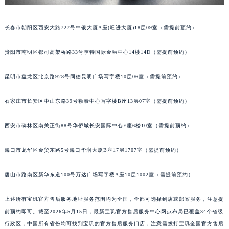
山西省大同市平城区迎宾街宝玑售后服务中心（需提前预约）
山西省晋城市城区黄华街宝玑售后服务中心（需提前预约）
长春市朝阳区西安大路727号中银大厦A座(旺进大厦)18层09室（需提前预约）
山西省晋中市榆次区顺城街宝玑售后服务中心（需提前预约）
贵阳市南明区都司高架桥路33号亨特国际金融中心14楼14D（需提前预约）
山西省临汾市尧都区解放路宝玑售后服务中心（需提前预约）
山西省吕梁市离石区永宁中路与建设街交叉口宝玑售后服务中心（需提前预约）
昆明市盘龙区北京路928号同德昆明广场写字楼10层06室（需提前预约）
山西省朔州市朔城区怡西路与鄯阳西街交汇处宝玑售后服务中心（需提前预约）
山西省忻州市忻府区和平东街与七一南路交叉口宝玑售后服务中心（需提前预约）
石家庄市长安区中山东路39号勒泰中心写字楼B座13层07室（需提前预约）
山西省阳泉市郊区平阳东街与新城大道交叉口宝玑售后服务中心（需提前预约）
山西省运城市盐湖区河东街宝玑售后服务中心（需提前预约）
西安市碑林区南关正街88号华侨城长安国际中心E座6楼10室（需提前预约）
山西省长治市潞州区英雄中路宝玑售后服务中心（需提前预约）
海口市龙华区金贸东路5号海口华润大厦B座17层1707室（需提前预约）
山西省太原市迎泽区迎泽街道解放路15号亨得利名表维修授权店3楼宝玑售后服务中心（需提前预约）
天津市和平区赤峰道136号天津国际金融中心26层2603室宝玑售后服务中心（需提前预约）
唐山市路南区新华东道100号万达广场写字楼A座10层1002室（需提前预约）
安徽省安庆市迎江区人民路宝玑售后服务中心（需提前预约）
安徽省蚌埠市蚌山区淮河路宝玑售后服务中心（需提前预约）
上述所有宝玑官方售后服务地址服务范围均为全国，全部可选择到店或邮寄服务，注意提
安徽省亳州市谯城区魏武大道宝玑售后服务中心（需提前预约）
前预约即可。截至2026年5月15日，最新宝玑官方售后服务中心网点布局已覆盖34个省级
行政区，中国所有省份均可找到宝玑的官方售后服务门店，注意需拨打宝玑全国官方售后
安徽省池州市贵池区长江路宝玑售后服务中心（需提前预约）