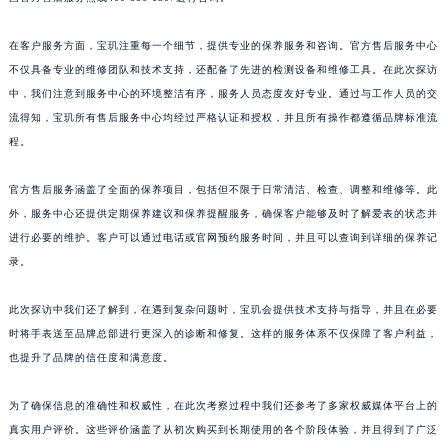
福建省漳州市龙文区步港路宝玑售后服务中心（需提前预约）
在客户服务方面，宝玑注重每一个细节，提供专业的保养服务和咨询。官方售后服务中心
江苏省常州市新北区龙锦路1590号现代传媒中心5号楼10层1008室宝玑售后服务中心（需提前预约）
不仅具备专业的维修团队和技术支持，还配备了先进的检测设备和维修工具。在此次探访
江苏省淮安市清江浦区淮海北路宝玑售后服务中心（需提前预约）
中，我们注意到服务中心的环境整洁有序，服务人员态度友好专业。通过与工作人员的交
江苏省连云港市海州区通灌北路宝玑售后服务中心（需提前预约）
流得知，宝玑所有售后服务中心均经过严格认证和授权，并且所有操作都遵循品牌标准流
江苏省南京市秦淮区中山南路1号南京中心22层22-C1-C3室宝玑售后服务中心（需提前预约）
程。
江苏省宿迁市宿城区西湖路宝玑售后服务中心（需提前预约）
江苏省泰州市海陵区永定东路399号置地商务中心东塔（华润万象城）17层1706室宝玑售后服务中心（需提前预约）
官方售后服务涵盖了全面的保养项目，包括但不限于日常清洁、检查、调整和维修等。此
外，服务中心还提供定期保养建议和保养提醒服务，确保客户能够及时了解爱表的状态并
江苏省徐州市鼓楼区淮海东路29号苏宁广场IFC国际金融中心35层3508室宝玑售后服务中心（需提前预约）
进行必要的维护。客户可以通过电话或官网预约服务时间，并且可以查询到详细的保养记
江苏省盐城市盐都区世纪大道5号盐城金融城写字楼1号楼16层1604室宝玑售后服务中心（需提前预约）
录。
江苏省扬州市邗江区国展路29号星耀天地写字楼1号楼18层1803室宝玑售后服务中心（需提前预约）
江苏省镇江市京口区中山东路宝玑售后服务中心（需提前预约）
此次探访中我们还了解到，在遇到复杂问题时，宝玑会提供技术支持与指导，并且在必要
江西省抚州市临川区赣东大道宝玑售后服务中心（需提前预约）
时将手表送至品牌总部进行更深入的诊断和修复。这样的服务体系不仅保障了客户利益，
江西省赣州市章贡区文清路宝玑售后服务中心（需提前预约）
也提升了品牌的信任度和满意度。
江西省吉安市吉州区井冈山大道宝玑售后服务中心（需提前预约）
为了确保信息的准确性和权威性，在此次考察过程中我们还参考了多家权威媒体平台上的
江西省景德镇市珠山区珠山中路宝玑售后服务中心（需提前预约）
真实用户评价。这些评价涵盖了从初次购买到长期使用的各个阶段体验，并且得到了广泛
江西省九江市浔阳区浔阳路宝玑售后服务中心（需提前预约）