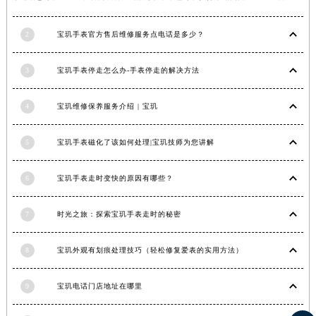
香港特别行政区金钟区中西区金钟道宝玑售后服务中心（需提前预约）
2
宝玑手表官方售后维修服务点电话是多少？
香港特别行政区九龙区油尖旺区弥敦道宝玑售后服务中心（需提前预约）
香港特别行政区铜锣湾区湾仔区轩尼诗道宝玑售后服务中心（需提前预约）
3
宝玑手表停走怎么办-手表停走的解决方法
河南省安阳市文峰区解放大道宝玑售后服务中心（需提前预约）
河南省鹤壁市淇滨区九州路宝玑售后服务中心（需提前预约）
4
宝玑维修保养服务介绍 | 宝玑
河南省济源市沁园街道济水大道宝玑售后服务中心（需提前预约）
河南省焦作市解放区解放路宝玑售后服务中心（需提前预约）
5
宝玑手表磁化了该如何处理|宝玑技师为您讲解
河南省开封市鼓楼区中山路宝玑售后服务中心（需提前预约）
河南省洛阳市西工区中州中路与解放路交叉口宝玑售后服务中心（需提前预约）
6
宝玑手表走时变快的原因有哪些？
河南省漯河市源汇区交通路宝玑售后服务中心（需提前预约）
河南省南阳市宛城区范蠡东路与南都路交叉口宝玑售后服务中心（需提前预约）
7
时光之旅：探索宝玑手表走时的秘密
河南省平顶山市卫东区建设路宝玑售后服务中心（需提前预约）
8
宝玑外观有划痕处理技巧（轻松修复爱表的实用方法）
河南省濮阳市大华龙区开州路绿城路交叉口宝玑售后服务中心（需提前预约）
河南省三门峡市湖滨区和平路宝玑售后服务中心（需提前预约）
9
宝玑电话门店地址在哪里
河南省商丘市梁园区神火大道宝玑售后服务中心（需提前预约）
河南省新乡市红旗区人民路宝玑售后服务中心（需提前预约）