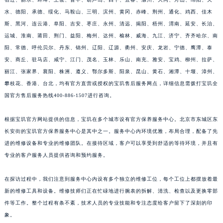
福建省莆田市城厢区霞林街道荔华东大道宝玑售后服务中心（需提前预约）
水、德阳、承德、绥化、马鞍山、三明、滨州、黄冈、赤峰、荆州、通化、鸡西、佳木
斯、黑河、连云港、阜阳、吉安、枣庄、永州、清远、揭阳、梧州、渭南、延安、长治、
福建省三明市三元区东乾二路宝玑售后服务中心（需提前预约）
运城、淮南、莆田、荆门、益阳、梅州、达州、榆林、威海、九江、济宁、齐齐哈尔、南
福建省漳州市龙文区步港路宝玑售后服务中心（需提前预约）
阳、常德、呼伦贝尔、丹东、锦州、辽阳、辽源、衢州、安庆、龙岩、宁德、鹰潭、泰
江苏省常州市新北区龙锦路1590号现代传媒中心5号楼10层1008室宝玑售后服务中心（需提前预约）
安、商丘、驻马店、咸宁、江门、茂名、玉林、乐山、南充、雅安、宝鸡、柳州、拉萨、
江苏省淮安市清江浦区淮海北路宝玑售后服务中心（需提前预约）
丽江、张家界、襄阳、株洲、遵义、鄂尔多斯、阳泉、昆山、黄石、湘潭、十堰、漳州、
江苏省连云港市海州区通灌北路宝玑售后服务中心（需提前预约）
攀枝花、香港、台北，均有官方直营或授权的宝玑售后服务网点，详细信息需拨打宝玑全
江苏省南京市秦淮区中山南路1号南京中心22层22-C1-C3室宝玑售后服务中心（需提前预约）
国官方售后服务热线400-886-1507进行咨询。
江苏省宿迁市宿城区西湖路宝玑售后服务中心（需提前预约）
根据宝玑官方网站提供的信息，宝玑在多个城市设有官方保养服务中心。北京市东城区东
江苏省泰州市海陵区永定东路399号置地商务中心东塔（华润万象城）17层1706室宝玑售后服务中心（需提前预约）
长安街的宝玑官方保养服务中心是其中之一。服务中心内环境优雅，布局合理，配备了先
江苏省徐州市鼓楼区淮海东路29号苏宁广场IFC国际金融中心35层3508室宝玑售后服务中心（需提前预约）
进的维修设备和专业的维修团队。在接待区域，客户可以享受到舒适的等待环境，并且有
江苏省盐城市盐都区世纪大道5号盐城金融城写字楼1号楼16层1604室宝玑售后服务中心（需提前预约）
专业的客户服务人员提供咨询和预约服务。
江苏省扬州市邗江区国展路29号星耀天地写字楼1号楼18层1803室宝玑售后服务中心（需提前预约）
江苏省镇江市京口区中山东路宝玑售后服务中心（需提前预约）
在探访过程中，我们注意到服务中心内设有多个独立的维修工位，每个工位上都摆放着最
新的维修工具和设备。维修技师们正在忙碌地进行腕表的拆解、清洗、检查以及更换零部
江西省抚州市临川区赣东大道宝玑售后服务中心（需提前预约）
件等工作。整个过程有条不紊，技术人员的专业技能和专注态度给客户留下了深刻的印
江西省赣州市章贡区文清路宝玑售后服务中心（需提前预约）
象。
江西省吉安市吉州区井冈山大道宝玑售后服务中心（需提前预约）