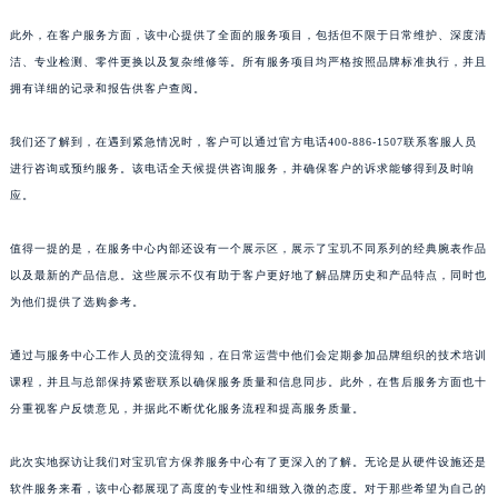
江西省景德镇市珠山区珠山中路宝玑售后服务中心（需提前预约）
此外，在客户服务方面，该中心提供了全面的服务项目，包括但不限于日常维护、深度清
江西省九江市浔阳区浔阳路宝玑售后服务中心（需提前预约）
洁、专业检测、零件更换以及复杂维修等。所有服务项目均严格按照品牌标准执行，并且
江西省南昌市红谷滩新区红谷中大道998号绿地双子塔（中央广场）A1座办公楼14层1407室宝玑售后服务中心（需提前预约）
拥有详细的记录和报告供客户查阅。
江西省萍乡市安源区萍安北大道与康庄路交叉口宝玑售后服务中心（需提前预约）
我们还了解到，在遇到紧急情况时，客户可以通过官方电话400-886-1507联系客服人员
江西省上饶市信州区滨江西路宝玑售后服务中心（需提前预约）
进行咨询或预约服务。该电话全天候提供咨询服务，并确保客户的诉求能够得到及时响
江西省新余市渝水区北湖西路宝玑售后服务中心（需提前预约）
应。
江西省宜春市袁州区中山中路宝玑售后服务中心（需提前预约）
江西省鹰潭市月湖区胜利东路宝玑售后服务中心（需提前预约）
值得一提的是，在服务中心内部还设有一个展示区，展示了宝玑不同系列的经典腕表作品
山东省德州市德城区东风中路宝玑售后服务中心（需提前预约）
以及最新的产品信息。这些展示不仅有助于客户更好地了解品牌历史和产品特点，同时也
为他们提供了选购参考。
山东省东营市东营区济南路宝玑售后服务中心（需提前预约）
山东省济南市历下区经十路11111号华润中心写字楼（万象城）15层1508室宝玑售后服务中心（需提前预约）
通过与服务中心工作人员的交流得知，在日常运营中他们会定期参加品牌组织的技术培训
山东省济宁市任城区太白楼路宝玑售后服务中心（需提前预约）
课程，并且与总部保持紧密联系以确保服务质量和信息同步。此外，在售后服务方面也十
山东省莱芜市文化南路8号银座商城名表维修一楼名表维修宝玑售后服务中心（需提前预约）
分重视客户反馈意见，并据此不断优化服务流程和提高服务质量。
山东省临沂市兰山区解放路宝玑售后服务中心（需提前预约）
山东省日照市东港区烟台路宝玑售后服务中心（需提前预约）
此次实地探访让我们对宝玑官方保养服务中心有了更深入的了解。无论是从硬件设施还是
软件服务来看，该中心都展现了高度的专业性和细致入微的态度。对于那些希望为自己的
山东省泰安市泰山区财源街道泰山大街宝玑售后服务中心（需提前预约）