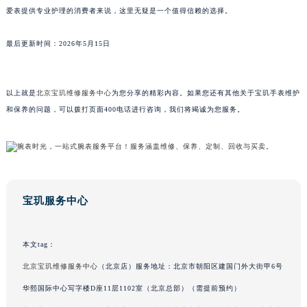
爱表提供专业护理的消费者来说，这里无疑是一个值得信赖的选择。
山东省威海市环翠区新威海路89号振华商厦一楼名表维修宝玑售后服务中心（需提前预约）
山东省潍坊市奎文区东风东街宝玑售后服务中心（需提前预约）
最后更新时间：2026年5月15日
山东省枣庄市滕州市北辛路与善国路交叉口宝玑售后服务中心（需提前预约）
山东省淄博市张店区金晶大道宝玑售后服务中心（需提前预约）
上海市黄浦区南京东路299号宏伊国际广场写字楼8层806室宝玑售后服务中心（需提前预约）
以上就是
北京宝玑维修服务中心
为您分享的精彩内容。如果您还有其他关于宝玑手表维护
和保养的问题，可以拨打页面400电话进行咨询，我们将竭诚为您服务。
上海市徐汇区虹桥路3号港汇中心2座37层3705室宝玑售后服务中心（需提前预约）
浙江省杭州市上城区钱江路1366号华润大厦A座5层503-5室宝玑售后服务中心（需提前预约）
浙江省湖州市吴兴区劳动路宝玑售后服务中心（需提前预约）
浙江省嘉兴市南湖区广益路705号嘉兴世界贸易中心A座13层1304室宝玑售后服务中心（需提前预约）
浙江省金华市金东区东市南街777号金华万达广场4号楼22楼2209室宝玑售后服务中心（需提前预约）
宝玑服务中心
浙江省丽水市莲都区解放街宝玑售后服务中心（需提前预约）
浙江省宁波市江北区大闸南路500号来福士广场办公楼20层2009室宝玑售后服务中心（需提前预约）
浙江省衢州市柯城区上街宝玑售后服务中心（需提前预约）
本文tag：
浙江省绍兴市越城区胜利东路379号世茂天际中心写字楼8层805室宝玑售后服务中心（需提前预约）
北京宝玑维修服务中心
（北京店）服务地址：北京市朝阳区建国门外大街甲6号
浙江省舟山市定海区解放东路宝玑售后服务中心（需提前预约）
华熙国际中心写字楼D座11层1102室（北京总部）（需提前预约）
澳门特别行政区大堂区议事亭前地（新马路）宝玑售后服务中心（需提前预约）