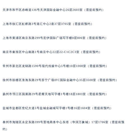
福州市鼓楼区五四路128-1号恒力城写字楼15层03室（需提前预约）
天津市和平区赤峰道136号天津国际金融中心26层2603室（需提前预约）
成都市锦江区人民东路6号SAC东原中心写字楼24层2406B室（需提前预约）
重庆市江北区观音桥步行街2号融恒时代广场写字楼9层902室（需提前预约）
上海市徐汇区虹桥路3号港汇中心2座37层3705室（需提前预约）
长沙市芙蓉区定王台街道建湘路393号世茂环球金融中心写字楼（芙蓉广场）10层13室（需提前预约）
上海市黄浦区南京东路299号宏伊国际广场写字楼8层806室（需提前预约）
郑州市二七区铭功路10号华润大厦写字楼29层2905室（需提前预约）
太原市迎泽区解放路15号亨得利名表服务中心（品牌授权店）3层整层（需提前预约）
南京市秦淮区中山南路1号南京中心22层22-C1C2C3室（需提前预约）
沈阳市沈河区中街路137号亨得利名表服务中心（品牌授权店）1层整层（需提前预约）
沈阳市沈河区中街路83号亨得利名表服务中心（品牌授权店）1层整层（需提前预约）
常州市新北区龙锦路1590号现代传媒中心5号楼10层1008室（需提前预约）
乌鲁木齐市天山区红山路26号时代广场（CCMALL）C座17层17-B（需提前预约）
温州市鹿城区锦绣路1067号置信广场10层1015室（需提前预约）
徐州市鼓楼区淮海东路29号苏宁广场IFC国际金融中心35层3508室（需提前预约）
哈尔滨市道里区友谊西路600号富力中心T2座写字楼29层03室（需提前预约）
扬州市邗江区国展路29号星耀天地写字楼1号楼18层1803室（需提前预约）
大连市中山区人民路15号国际金融大厦7层G室（需提前预约）
佛山市禅城区季华五路57号万科金融中心C座12层1205室（需提前预约）
盐城市盐都区世纪大道5号盐城金融城写字楼1号楼16层1604室（需提前预约）
东莞市东城街道鸿福东路1号民盈国贸中心T1写字楼9层907室（需提前预约）
无锡市梁溪区人民中路139号恒隆广场写字楼1座11层1104室（需提前预约）
泰州市海陵区永定东路399号置地商务中心东塔（华润万象城）17层1706室（需提前预
南通市崇川区工农路57号圆融广场写字楼16层1603室（需提前预约）
约）