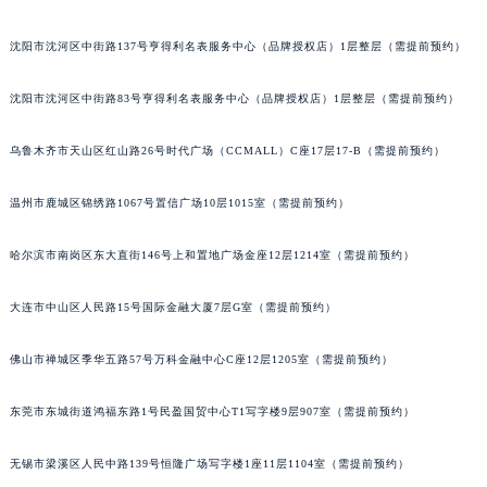
吉林省辽源市龙山区人民大街宝玑售后服务中心（需提前预约）
沈阳市沈河区中街路137号亨得利名表服务中心（品牌授权店）1层整层（需提前预约）
吉林省梅河口市新华街道梅河大街宝玑售后服务中心（需提前预约）
吉林省四平市铁东区紫气大路与南九经街交汇处宝玑售后服务中心（需提前预约）
沈阳市沈河区中街路83号亨得利名表服务中心（品牌授权店）1层整层（需提前预约）
吉林省松原市宁江区五环大街宝玑售后服务中心（需提前预约）
吉林省通化市东昌区环通乡江南大街宝玑售后服务中心（需提前预约）
乌鲁木齐市天山区红山路26号时代广场（CCMALL）C座17层17-B（需提前预约）
吉林省延边市延吉市解放路宝玑售后服务中心（需提前预约）
温州市鹿城区锦绣路1067号置信广场10层1015室（需提前预约）
辽宁省鞍山市铁东区站前街宝玑售后服务中心（需提前预约）
辽宁省本溪市平山区胜利路宝玑售后服务中心（需提前预约）
哈尔滨市南岗区东大直街146号上和置地广场金座12层1214室（需提前预约）
辽宁省朝阳市双塔区新华路宝玑售后服务中心（需提前预约）
辽宁省丹东市振兴区七经街宝玑售后服务中心（需提前预约）
大连市中山区人民路15号国际金融大厦7层G室（需提前预约）
辽宁省抚顺市新抚区东一路宝玑售后服务中心（需提前预约）
辽宁省阜新市海州区解放大街宝玑售后服务中心（需提前预约）
佛山市禅城区季华五路57号万科金融中心C座12层1205室（需提前预约）
辽宁省葫芦岛市连山区中央路宝玑售后服务中心（需提前预约）
东莞市东城街道鸿福东路1号民盈国贸中心T1写字楼9层907室（需提前预约）
辽宁省锦州市古塔区中央大街宝玑售后服务中心（需提前预约）
辽宁省辽阳市白塔区新运大街宝玑售后服务中心（需提前预约）
无锡市梁溪区人民中路139号恒隆广场写字楼1座11层1104室（需提前预约）
辽宁省盘锦市兴隆台区石油大街宝玑售后服务中心（需提前预约）