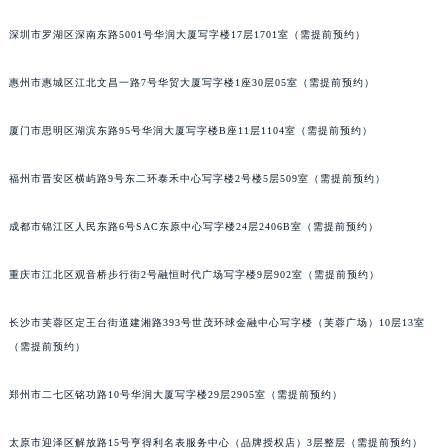
甘肃省兰州市七里河区西津西路16号兰州中心写字楼21层2102室（需提前预约）
深圳市罗湖区深南东路5001号华润大厦写字楼17层1701室（需提前预约）
重庆市解放碑渝中区民权路28号英利国际金融中心写字楼20层01室（需提前预约）
黑龙江省大庆市萨尔图区会战大街宝玑售后服务中心（需提前预约）
惠州市惠城区江北文昌一路7号华贸大厦写字楼1座30层05室（需提前预约）
黑龙江省鹤岗市向阳区红军路宝玑售后服务中心（需提前预约）
厦门市思明区湖滨东路95号华润大厦写字楼B座11层1104室（需提前预约）
黑龙江省黑河市爱辉区中央街宝玑售后服务中心（需提前预约）
黑龙江省鸡西市鸡冠区红军路宝玑售后服务中心（需提前预约）
福州市晋安区横屿路9号东二环泰禾中心写字楼2号楼5层509室（需提前预约）
黑龙江省佳木斯市向阳区长安路宝玑售后服务中心（需提前预约）
黑龙江省牡丹江市东安区太平路宝玑售后服务中心（需提前预约）
成都市锦江区人民东路6号SAC东原中心写字楼24层2406B室（需提前预约）
黑龙江省七台河市桃山区大同街宝玑售后服务中心（需提前预约）
黑龙江省齐齐哈尔市龙沙区龙华路宝玑售后服务中心（需提前预约）
重庆市江北区观音桥步行街2号融恒时代广场写字楼9层902室（需提前预约）
黑龙江省双鸭山市尖山区新兴大街宝玑售后服务中心（需提前预约）
长沙市芙蓉区定王台街道建湘路393号世茂环球金融中心写字楼（芙蓉广场）10层13室
黑龙江省绥化市北林区新华街与康庄路交叉口宝玑售后服务中心（需提前预约）
（需提前预约）
黑龙江省伊春市伊美区通河路宝玑售后服务中心（需提前预约）
吉林省白城市洮北区明仁南街宝玑售后服务中心（需提前预约）
郑州市二七区铭功路10号华润大厦写字楼29层2905室（需提前预约）
吉林省白山市浑江区浑江大街宝玑售后服务中心（需提前预约）
吉林省吉林市船营区河南街宝玑售后服务中心（需提前预约）
太原市迎泽区解放路15号亨得利名表服务中心（品牌授权店）3层整层（需提前预约）