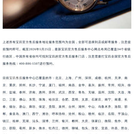
安徽省亳州市谯城区魏武大道宝玑售后服务中心（需提前预约）
安徽省池州市贵池区长江路宝玑售后服务中心（需提前预约）
安徽省滁州市琅琊区南谯北路宝玑售后服务中心（需提前预约）
安徽省阜阳市颍州区颍州北路宝玑售后服务中心（需提前预约）
安徽省淮北市相山区淮海路宝玑售后服务中心（需提前预约）
上述所有宝玑官方售后服务地址服务范围均为全国，全部可选择到店或邮寄服务，注意提
安徽省淮南市田家庵区国庆中路宝玑售后服务中心（需提前预约）
前预约即可。截至2026年5月25日，最新宝玑官方售后服务中心网点布局已覆盖34个省级
行政区，中国所有省份均可找到宝玑的官方售后服务门店，注意需拨打宝玑全国官方售后
安徽省黄山市屯溪区黄山西路宝玑售后服务中心（需提前预约）
服务热线：400-886-1507进行预约。
安徽省六安市金安区解放中路宝玑售后服务中心（需提前预约）
安徽省马鞍山市雨山区湖南西路宝玑售后服务中心（需提前预约）
目前
宝玑售后
服务中心已覆盖的市：北京、上海、广州、深圳、成都、杭州、天津、南
安徽省宿州市埇桥区人民中路宝玑售后服务中心（需提前预约）
京、重庆、郑州、长沙、宁波、厦门、福州、南昌、金华、嘉兴、扬州、常州、绍兴、徐
安徽省铜陵市铜官区石城大道宝玑售后服务中心（需提前预约）
州、盐城、泰州、济南、惠州、苏州、武汉、西安、青岛、无锡、温州、沈阳、大连、海
安徽省芜湖市镜湖区中山路步行街宝玑售后服务中心（需提前预约）
口、三亚、佛山、东莞、珠海、哈尔滨、合肥、昆明、太原、石家庄、南宁、南通、长
春、烟台、唐山、廊坊、保定、贵阳、泉州、台州、湖州、中山、乌鲁木齐、洛阳、邯
安徽省宣城市宣州区叠嶂西路宝玑售后服务中心（需提前预约）
郸、秦皇岛、澳门、西宁、潍坊、呼和浩特、沧州、鞍山、赣州、临沂、岳阳、平顶山、
福建省龙岩市新罗区九一南路宝玑售后服务中心（需提前预约）
镇江、桂林、芜湖、汕头、淄博、兰州、银川、郴州、大庆、张家口、衡阳、焦作、周
福建省南平市建阳区人民西路宝玑售后服务中心（需提前预约）
口、邵阳、亳州、新乡、衡水、牡丹江、德州、聊城、包头、淮安、宜昌、许昌、邢台、
福建省宁德市蕉城区天湖东路宝玑售后服务中心（需提前预约）