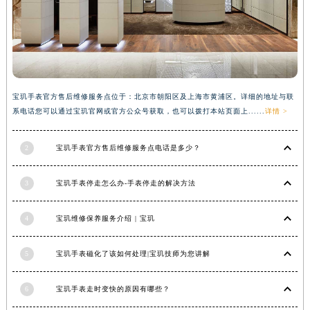
广西壮族自治区河池市金城江区金城江街道朝阳路宝玑售后服务中心（需提前预约）
广西壮族自治区贺州市八步区城东街道灵峰南路宝玑售后服务中心（需提前预约）
广西壮族自治区来宾市兴宾区桂中大道宝玑售后服务中心（需提前预约）
广西壮族自治区柳州市城中区中山中路宝玑售后服务中心（需提前预约）
广西壮族自治区钦州市钦南区金海湾东大街宝玑售后服务中心（需提前预约）
宝玑手表官方售后维修服务点位于：北京市朝阳区及上海市黄浦区。详细的地址与联
系电话您可以通过宝玑官网或官方公众号获取，也可以拨打本站页面上......
详情 >
广西壮族自治区梧州市万秀区龙湖镇高旺路宝玑售后服务中心（需提前预约）
广西壮族自治区玉林市玉州区金玉路宝玑售后服务中心（需提前预约）
2
宝玑手表官方售后维修服务点电话是多少？
海南省儋州市儋州市那大镇兰洋北路宝玑售后服务中心（需提前预约）
海南省东方市八所镇解放西路宝玑售后服务中心（需提前预约）
3
宝玑手表停走怎么办-手表停走的解决方法
海南省琼海市嘉积镇东风路宝玑售后服务中心（需提前预约）
海南省三沙市西沙区西沙群岛永兴岛北京路宝玑售后服务中心（需提前预约）
4
宝玑维修保养服务介绍 | 宝玑
海南省三亚市吉阳区迎宾路宝玑售后服务中心（需提前预约）
海南省万宁市万城镇解放路宝玑售后服务中心（需提前预约）
5
宝玑手表磁化了该如何处理|宝玑技师为您讲解
海南省文昌市文城镇教育东路宝玑售后服务中心（需提前预约）
海南省五指山市通什镇三月三大道宝玑售后服务中心（需提前预约）
6
宝玑手表走时变快的原因有哪些？
香港特别行政区尖沙咀区油尖旺区广东道宝玑售后服务中心（需提前预约）