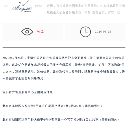
升级，旨在提升全国表主的售后体验。此次优化是近年来
徐州市鼓楼区淮海东路29号苏宁广场IFC国际金融中心写字楼35层3508室（需提前预约）
规模最大的服务升级工程，聚焦“直营提质、扩容、区域
扬州市邗江区国展路29号星耀天地写字楼1号楼18层1803室（需提前预约）
均衡”三大方向，通过重新选址、装修焕新、设备迭代与
盐城市盐都区世纪大道5号盐城金融城写字楼1号楼16层1604室（需提前预约）
人…

泰州市海陵区永定东路399号置地商务中心东塔写字楼（华润万象城）17层1706室（需提前预约）
76 次
2026-05-25
宁波市江北区大闸南路500号来福士广场办公楼20层2009室（需提前预约）
杭州市上城区钱江路1366号华润大厦写字楼A座5层503-5室（需提前预约）
金华市金东区东市南街777号金华万达广场写字楼4号楼22层2209室（需提前预约）
2026年5月25日，宝玑中国区官方售后服务网络迎来全面升级，旨在提升全国表主的售后
绍兴市越城区胜利东路379号世茂天际中心写字楼8层805室（需提前预约）
体验。此次优化是近年来规模最大的服务升级工程，聚焦“直营提质、扩容、区域均衡”三
嘉兴市南湖区广益路705号嘉兴世界贸易中心写字楼A座13层1304室（需提前预约）
大方向，通过重新选址、装修焕新、设备迭代与人员培训，以及新增多个城市服务点，进
南昌市红谷滩新区红谷中大道998号绿地双子塔（中央广场）A1座办公楼14层07室（需提前预约）
一步完善了全国售后网络布局。
济南市历下区经十路11111号华润中心写字楼（万象城）15层1508室（需提前预约）
宝玑官方售后服务中心全国网点地址：
广州市天河区天河路230号万菱汇国际中心写字楼A塔7层704室（需提前预约）
广州市越秀区环市东路371-375号世界贸易中心大厦南塔写字楼15层07室（需提前预约）
北京市东城区东长安街1号东方广场写字楼W3座6层602室（需提前预约）
深圳市罗湖区深南东路5001号华润大厦写字楼17层1701室（需提前预约）
惠州市惠城区江北文昌一路7号华贸大厦写字楼1座30层05室（需提前预约）
北京市朝阳区建国门外大街甲6号华熙国际中心写字楼D座11层1102室（需提前预约）
厦门市思明区湖滨东路95号华润大厦写字楼B座11层1104室（需提前预约）