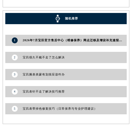
河南省信阳市浉河区东方红大道宝玑售后服务中心（需提前预约）
河南省许昌市魏都区建安大道与八龙路交叉口宝玑售后服务中心（需提前预约）
随机推荐
河南省郑州市二七区民主路10号华润大厦29层2905室宝玑售后服务中心（需提前预约）
河南省周口市川汇区七一路宝玑售后服务中心（需提前预约）
河南省驻马店市驿城区乐山大道与置地大道交叉口宝玑售后服务中心（需提前预约）
1
2026年7月宝玑官方售后中心（维修保养）网点迁移及增设补充速报文本
湖北省鄂州市鄂城区文星大道宝玑售后服务中心（需提前预约）
湖北省黄冈市黄州区赤壁大道宝玑售后服务中心（需提前预约）
2
宝玑很久不戴不走了怎么解决
湖北省黄石市黄石港区武汉路宝玑售后服务中心（需提前预约）
湖北省荆门市东宝中天街步行街宝玑售后服务中心（需提前预约）
3
宝玑腕表表蒙有划痕应该咋办
湖北省荆州市荆州区荆中路宝玑售后服务中心（需提前预约）
湖北省十堰市茅箭区人民北路宝玑售后服务中心（需提前预约）
4
宝玑表针不走了解决技巧推荐
湖北省随州市曾都区青年路宝玑售后服务中心（需提前预约）
湖北省咸宁市咸安区长安大道宝玑售后服务中心（需提前预约）
5
宝玑表带掉色修复技巧（日常保养与专业护理建议）
湖北省襄阳市樊城区长虹路与人民路交叉口宝玑售后服务中心（需提前预约）
湖北省孝感市孝南区复兴大道宝玑售后服务中心（需提前预约）
湖北省宜昌市西陵区夷陵大道与港窑路宝玑售后服务中心（需提前预约）