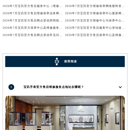
2026年7月宝玑官方售后服务中心（维修保养）迁址及新开补充最终通告
2026年7月宝玑官方维修保养网络最终变动明细补充版（搬迁+新设）最终确认
广东省梅州市梅江区金燕大道宝玑售后服务中心（需提前预约）
2026年7月宝玑官方售后维修保养业务网点变更记录公告发布
2026年7月宝玑官方维修保养中心最新网点清单补充版（含迁址新开）
广东省清远市清城区湖西路宝玑售后服务中心（需提前预约）
2026年7月宝玑官方售后网点变动简明指引补充修订（搬迁+新增）
2026年7月宝玑官方维修中心与保养中心网点变动全知道
广东省汕头市龙湖区长平路宝玑售后服务中心（需提前预约）
2026年7月宝玑官方保养中心及维修服务点变动对照补充确认终稿文件
2026年7月宝玑官方售后服务中心变动速查（迁址+新增）
广东省汕尾市城区香洲街道园林社区翠园街宝玑售后服务中心（需提前预约）
2026年7月宝玑官方售后网点变动常见问题解答（迁址及新增）
2026年7月宝玑官方售后保养中心及维修点最新分布情况（搬迁新开）
广东省韶关市武江区芙蓉新区与老城中心交汇处宝玑售后服务中心（需提前预约）
广东省深圳市罗湖区深南东路5001号华润大厦17层1701室宝玑售后服务中心（需提前预约）
广东省阳江市江城区东风一路宝玑售后服务中心（需提前预约）
推荐阅读
广东省云浮市云城区金山路宝玑售后服务中心（需提前预约）
广东省湛江市赤坎区观海北路宝玑售后服务中心（需提前预约）
广东省肇庆市端州区信安大道与砚都大道交汇处宝玑售后服务中心（需提前预约）
1
宝玑手表官方售后维修服务点地址在哪呢？
广西壮族自治区百色市右江区中山二路宝玑售后服务中心（需提前预约）
广西壮族自治区北海市海城区北京路宝玑售后服务中心（需提前预约）
广西壮族自治区崇左市江州区石景林街道友谊大道与丽川路交汇处宝玑售后服务中心（需提前预约）
广西壮族自治区防城港市港口区金花茶大道宝玑售后服务中心（需提前预约）
广西壮族自治区贵港市港北区港城街道布山大道与仙衣路交叉口宝玑售后服务中心（需提前预约）
广西壮族自治区桂林市秀峰区红岭路宝玑售后服务中心（需提前预约）