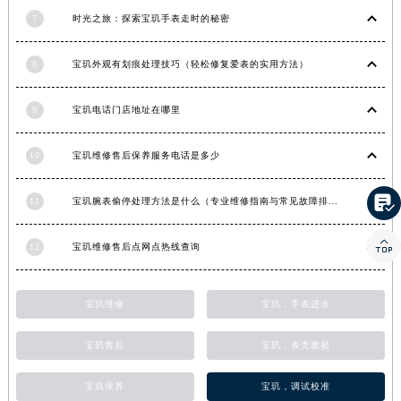
7
时光之旅：探索宝玑手表走时的秘密
香港特别行政区金钟区中西区金钟道宝玑售后服务中心（需提前预约）
香港特别行政区九龙区油尖旺区弥敦道宝玑售后服务中心（需提前预约）
8
宝玑外观有划痕处理技巧（轻松修复爱表的实用方法）
香港特别行政区铜锣湾区湾仔区轩尼诗道宝玑售后服务中心（需提前预约）
河南省安阳市文峰区解放大道宝玑售后服务中心（需提前预约）
9
宝玑电话门店地址在哪里
河南省鹤壁市淇滨区九州路宝玑售后服务中心（需提前预约）
河南省济源市沁园街道济水大道宝玑售后服务中心（需提前预约）
10
宝玑维修售后保养服务电话是多少
河南省焦作市解放区解放路宝玑售后服务中心（需提前预约）
河南省开封市鼓楼区中山路宝玑售后服务中心（需提前预约）

11
宝玑腕表偷停处理方法是什么（专业维修指南与常见故障排查）
河南省洛阳市西工区中州中路与解放路交叉口宝玑售后服务中心（需提前预约）

河南省漯河市源汇区交通路宝玑售后服务中心（需提前预约）
12
宝玑维修售后点网点热线查询
河南省南阳市宛城区范蠡东路与南都路交叉口宝玑售后服务中心（需提前预约）
河南省平顶山市卫东区建设路宝玑售后服务中心（需提前预约）
宝玑维修
宝玑，手表进水
河南省濮阳市大华龙区开州路绿城路交叉口宝玑售后服务中心（需提前预约）
河南省三门峡市湖滨区和平路宝玑售后服务中心（需提前预约）
宝玑售后
宝玑，表壳磨损
河南省商丘市梁园区神火大道宝玑售后服务中心（需提前预约）
宝玑保养
宝玑，调试校准
河南省新乡市红旗区人民路宝玑售后服务中心（需提前预约）