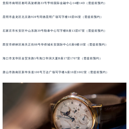
贵阳市南明区都司高架桥路33号亨特国际金融中心14楼14D（需提前预约）
内蒙古自治区锡林郭勒盟市锡林浩特市光明街与额尔敦路交叉口宝玑售后服务中心（需提前预约）
内蒙古自治区兴安盟市乌兰浩特市兴安大街宝玑售后服务中心（需提前预约）
昆明市盘龙区北京路928号同德昆明广场写字楼10层06室（需提前预约）
山西省大同市平城区迎宾街宝玑售后服务中心（需提前预约）
山西省晋城市城区黄华街宝玑售后服务中心（需提前预约）
石家庄市长安区中山东路39号勒泰中心写字楼B座13层07室（需提前预约）
山西省晋中市榆次区顺城街宝玑售后服务中心（需提前预约）
西安市碑林区南关正街88号华侨城长安国际中心E座6楼10室（需提前预约）
山西省临汾市尧都区解放路宝玑售后服务中心（需提前预约）
山西省吕梁市离石区永宁中路与建设街交叉口宝玑售后服务中心（需提前预约）
海口市龙华区金贸东路5号海口华润大厦B座17层1707室（需提前预约）
山西省朔州市朔城区怡西路与鄯阳西街交汇处宝玑售后服务中心（需提前预约）
山西省忻州市忻府区和平东街与七一南路交叉口宝玑售后服务中心（需提前预约）
唐山市路南区新华东道100号万达广场写字楼A座10层1002室（需提前预约）
山西省阳泉市郊区平阳东街与新城大道交叉口宝玑售后服务中心（需提前预约）
山西省运城市盐湖区河东街宝玑售后服务中心（需提前预约）
山西省长治市潞州区英雄中路宝玑售后服务中心（需提前预约）
山西省太原市迎泽区迎泽街道解放路15号亨得利名表维修授权店3楼宝玑售后服务中心（需提前预约）
天津市和平区赤峰道136号天津国际金融中心26层2603室宝玑售后服务中心（需提前预约）
安徽省安庆市迎江区人民路宝玑售后服务中心（需提前预约）
安徽省蚌埠市蚌山区淮河路宝玑售后服务中心（需提前预约）