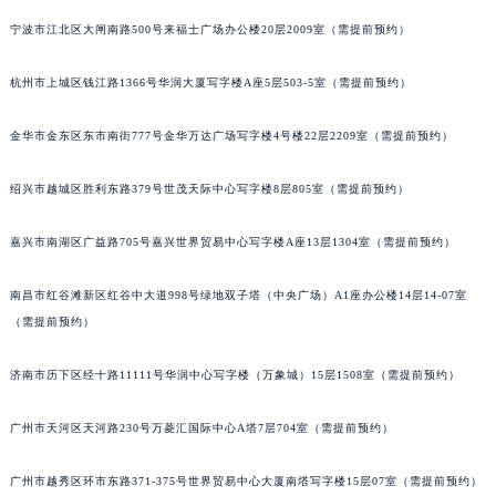
苏州市苏州工业园区星港街199号苏州中心办公楼C座22层08室（需提前预约）
宁波市江北区大闸南路500号来福士广场办公楼20层2009室（需提前预约）
武汉市江汉区解放大道686号世界贸易大厦38层09室（需提前预约）
杭州市上城区钱江路1366号华润大厦写字楼A座5层503-5室（需提前预约）
南宁市青秀区金湖路59号地王大厦12楼1224室（需提前预约）
合肥市蜀山区潜山路111号万象城华润大厦B座12楼03室（需提前预约）
金华市金东区东市南街777号金华万达广场写字楼4号楼22层2209室（需提前预约）
泉州市丰泽区宝洲路729号浦西万达中心写字楼A座7楼709室（需提前预约）
青岛市南区山东路6号华润大厦B座22层04室（需提前预约）
绍兴市越城区胜利东路379号世茂天际中心写字楼8层805室（需提前预约）
烟台市芝罘区胜利路139号万达金融中心A座907室（需提前预约）
长春市朝阳区西安大路727号中银大厦A座(旺进大厦)18层09室（需提前预约）
嘉兴市南湖区广益路705号嘉兴世界贸易中心写字楼A座13层1304室（需提前预约）
贵阳市南明区都司高架桥路33号亨特国际金融中心14楼14D（需提前预约）
南昌市红谷滩新区红谷中大道998号绿地双子塔（中央广场）A1座办公楼14层14-07室
昆明市盘龙区北京路928号同德昆明广场写字楼10层06室（需提前预约）
（需提前预约）
石家庄市长安区中山东路39号勒泰中心写字楼B座13层07室（需提前预约）
西安市碑林区南关正街88号华侨城长安国际中心E座6楼10室（需提前预约）
济南市历下区经十路11111号华润中心写字楼（万象城）15层1508室（需提前预约）
海口市龙华区金贸东路5号海口华润大厦B座17层1707室（需提前预约）
唐山市路南区新华东道100号万达广场写字楼A座10层1002室（需提前预约）
广州市天河区天河路230号万菱汇国际中心A塔7层704室（需提前预约）
台州市椒江区东海大道1800号腾达中心东1幢20楼2002室（需提前预约）
广州市越秀区环市东路371-375号世界贸易中心大厦南塔写字楼15层07室（需提前预约）
内蒙古自治区呼和浩特市玉泉区大学西街70号华润万象城写字楼（鄂尔多斯大厦）23层2326室（需提前预约）