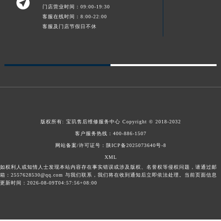

门店营业时间：09:00-19:30
甘肃省合作市人民街宝玑售后服务中心（需提前预约）
客服在线时间：8:00-22:00
甘肃省嘉峪关市雄关区新华中路宝玑售后服务中心（需提前预约）
客服及门店节假日不休
甘肃省金昌市金川区北京路宝玑售后服务中心（需提前预约）
甘肃省酒泉市肃州区西大街宝玑售后服务中心（需提前预约）
甘肃省临夏市城南街道团结路宝玑售后服务中心（需提前预约）
甘肃省陇南市武都区人民路宝玑售后服务中心（需提前预约）
甘肃省平凉市崆峒区西大街宝玑售后服务中心（需提前预约）
甘肃省庆阳市西峰区南大街宝玑售后服务中心（需提前预约）
甘肃省天水市秦州区民主路宝玑售后服务中心（需提前预约）
版权所有:
宝玑售后维修服务中心
Copyright © 2018-2032
客户服务热线：
400-886-1507
甘肃省武威市凉州区迎宾路宝玑售后服务中心（需提前预约）
网站备案/许可证号：陕ICP备2025073640号-8
甘肃省张掖市甘州区民乐北路宝玑售后服务中心（需提前预约）
XML
宁夏回族自治区固原市原州区文化街宝玑售后服务中心（需提前预约）
如权利人或知情人士发现本站内容存在事实错误或涉及版权、名誉权等侵权问题，请通过邮
箱：2557628530@qq.com 与我们联系，我们将在收到通知后立即依法处理。当前页面信息
宁夏回族自治区石嘴山市大武口区贺兰山路宝玑售后服务中心（需提前预约）
更新时间：2026-08-09T04:57:56+08:00
宁夏回族自治区吴忠市利通区开元大道宝玑售后服务中心（需提前预约）
宁夏回族自治区银川市兴庆区新华东路97号新百中心C馆一层C1-18号商铺宝玑售后服务中心（需提前预约）
宁夏回族自治区中卫市沙坡头区鼓楼东街宝玑售后服务中心（需提前预约）