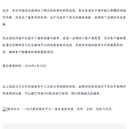
江西省景德镇市珠山区珠山中路宝玑售后服务中心（需提前预约）
此外，本次升级还全面强化了网点的私密性和舒适度。新址多选址于城市核心商圈的高端
江西省九江市浔阳区浔阳路宝玑售后服务中心（需提前预约）
写字楼，并优化了服务空间布局。这不仅提升了表主的服务体验，也增强了品牌的专业形
江西省南昌市红谷滩新区红谷中大道998号绿地双子塔（中央广场）A1座办公楼14层1407室宝玑售后服务中心（需提前预约）
象。
江西省萍乡市安源区萍安北大道与康庄路交叉口宝玑售后服务中心（需提前预约）
此次优化升级不仅提升了服务质量与效率，还进一步增强了客户满意度。宝玑客户服务团
江西省上饶市信州区滨江西路宝玑售后服务中心（需提前预约）
队通过官网和官方社交媒体平台持续更新相关信息，并提供详细的联系方式和服务时间
江西省新余市渝水区北湖西路宝玑售后服务中心（需提前预约）
表，确保客户能够及时获取最新资讯。
江西省宜春市袁州区中山中路宝玑售后服务中心（需提前预约）
江西省鹰潭市月湖区胜利东路宝玑售后服务中心（需提前预约）
最后更新时间：2026年5月25日
山东省德州市德城区东风中路宝玑售后服务中心（需提前预约）
山东省东营市东营区济南路宝玑售后服务中心（需提前预约）
以上就是
北京宝玑维修服务中心
为您分享的精彩内容。如果您还有其他关于宝玑手表维护
山东省济南市历下区经十路11111号华润中心写字楼（万象城）15层1508室宝玑售后服务中心（需提前预约）
和保养的问题，可以拨打页面400电话进行咨询，我们将竭诚为您服务。
山东省济宁市任城区太白楼路宝玑售后服务中心（需提前预约）
山东省莱芜市文化南路8号银座商城名表维修一楼名表维修宝玑售后服务中心（需提前预约）
山东省临沂市兰山区解放路宝玑售后服务中心（需提前预约）
山东省日照市东港区烟台路宝玑售后服务中心（需提前预约）
山东省泰安市泰山区财源街道泰山大街宝玑售后服务中心（需提前预约）