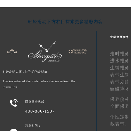
湖南省常德市武陵区人民路宝玑售后服务中心（需提前预约）
湖南省郴州市北湖区国庆北路宝玑售后服务中心（需提前预约）
轻轻滑动下方栏目探索更多精彩内容
湖南省衡阳市雁峰区解放路宝玑售后服务中心（需提前预约）
湖南省怀化市鹤城区迎丰中路宝玑售后服务中心（需提前预约）
宝玑全面服务
湖南省娄底市娄星区长青街宝玑售后服务中心（需提前预约）
湖南省邵阳市双清区东风路宝玑售后服务中心（需提前预约）
走时维修
湖南省湘潭市雨湖区莲城大道宝玑售后服务中心（需提前预约）
进水维修
湖南省益阳市赫山区桃花仑路宝玑售后服务中心（需提前预约）
生锈维修
湖南省永州市冷水滩区永州大道与中兴路交叉口宝玑售后服务中心（需提前预约）
时计发明先驱，陀飞轮的发明者
表带生锈
湖南省岳阳市岳阳楼区东茅岭路宝玑售后服务中心（需提前预约）
表带划痕
The inventor of the meter when the invention, the
tourbillon.
磕碰摔坏
湖南省张家界市永定区解放路宝玑售后服务中心（需提前预约）
湖南省长沙市芙蓉区建湘路393号世茂环球金融中心写字楼10层1013室宝玑售后服务中心（需提前预约）
保养价格

网点服务热线
湖南省株洲市芦淞区建设南路宝玑售后服务中心（需提前预约）
全面保养
400-886-1507
甘肃省白银市白银区北京路宝玑售后服务中心（需提前预约）
个性定制
甘肃省定西市安定区解放路宝玑售后服务中心（需提前预约）
截表带、
营业时间：
甘肃省敦煌市沙州镇阳关中路宝玑售后服务中心（需提前预约）