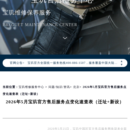
宝玑维修保养服务
BREGUET MAINTENANCE CENTER
2026年8月宝玑中国区售后服务网络优化升级公告
2026年8月宝玑全国官方售后客户服务热线：400-886-1507
▲
官网公告>
宝玑官方全国统一服务热线400-886-1507，服务覆盖中国大陆、香港、澳门、台湾全部区域（非大陆需加拨“+86”）
▼
2026年8月宝玑售后服务中心最新网点地址：
北京市朝阳区建国门外大街甲6号华熙国际中心写字楼D座11层1102室（北京总部）（需提前预约）
当前位置：
宝玑维修服务中心
>
问题/知识/资讯
>
北京
> 2026年5月宝玑官方售后服务点
北京市东城区东长安街1号东方广场写字楼W3座6层602室（需提前预约）
变化速查表（迁址+新设）
天津市和平区赤峰道136号天津国际金融中心写字楼26层2603室（需提前预约）
2026年5月宝玑官方售后服务点变化速查表（迁址+新设）
上海市徐汇区虹桥路3号港汇中心写字楼2座37层3705室（需提前预约）
上海市黄浦区南京东路299号宏伊国际广场写字楼8层806室（需提前预约）
南京市秦淮区中山南路1号（新街口）南京中心写字楼22层C1-1室（需提前预约）
常州市新北区龙锦路1590号现代传媒中心写字楼5号楼10层1008室（需提前预约）
2026年5月25日，宝玑中国区官方售后服务网络迎来全面