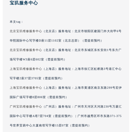
宝玑服务中心
山东省威海市环翠区新威海路89号振华商厦一楼名表维修宝玑售后服务中心（需提前预约）
山东省潍坊市奎文区东风东街宝玑售后服务中心（需提前预约）
本文tag：
山东省枣庄市滕州市北辛路与善国路交叉口宝玑售后服务中心（需提前预约）
山东省淄博市张店区金晶大道宝玑售后服务中心（需提前预约）
北京宝玑维修服务中心
（北京店）服务地址：北京市朝阳区建国门外大街甲6号
上海市黄浦区南京东路299号宏伊国际广场写字楼8层806室宝玑售后服务中心（需提前预约）
华熙国际中心写字楼D座11层1102室（北京总部）（需提前预约）
上海市徐汇区虹桥路3号港汇中心2座37层3705室宝玑售后服务中心（需提前预约）
北京宝玑维修服务中心
（北京店）服务地址：北京市东城区东长安街1号东方广
浙江省杭州市上城区钱江路1366号华润大厦A座5层503-5室宝玑售后服务中心（需提前预约）
场写字楼W3座6层602室（需提前预约）
浙江省湖州市吴兴区劳动路宝玑售后服务中心（需提前预约）
上海宝玑维修服务中心
（上海店）服务地址：上海市徐汇区虹桥路3号港汇中心
浙江省嘉兴市南湖区广益路705号嘉兴世界贸易中心A座13层1304室宝玑售后服务中心（需提前预约）
写字楼2座37层3705室（需提前预约）
浙江省金华市金东区东市南街777号金华万达广场4号楼22楼2209室宝玑售后服务中心（需提前预约）
上海宝玑维修服务中心
（上海店）服务地址：上海市黄浦区南京东路299号宏伊
浙江省丽水市莲都区解放街宝玑售后服务中心（需提前预约）
浙江省宁波市江北区大闸南路500号来福士广场办公楼20层2009室宝玑售后服务中心（需提前预约）
国际广场写字楼8层806室（需提前预约）
浙江省衢州市柯城区上街宝玑售后服务中心（需提前预约）
广州宝玑维修服务中心
（广州店）服务地址：广州市天河区天河路230号万菱汇
浙江省绍兴市越城区胜利东路379号世茂天际中心写字楼8层805室宝玑售后服务中心（需提前预约）
国际中心写字楼A塔7层704室（需提前预约） | 广州市越秀区环市东路371-375
浙江省舟山市定海区解放东路宝玑售后服务中心（需提前预约）
号世界贸易中心大厦南塔写字楼15层07室（需提前预约）
澳门特别行政区大堂区议事亭前地（新马路）宝玑售后服务中心（需提前预约）