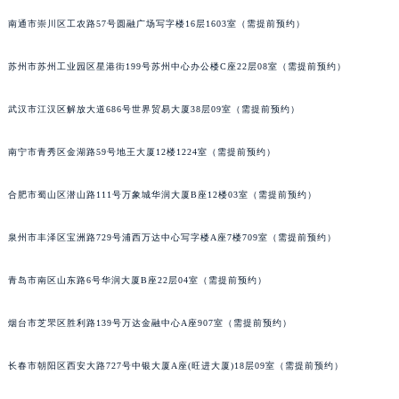
辽宁省铁岭市银州区南马路宝玑售后服务中心（需提前预约）
南通市崇川区工农路57号圆融广场写字楼16层1603室（需提前预约）
辽宁省营口市站前区市府路与渤海大街交叉口宝玑售后服务中心（需提前预约）
苏州市苏州工业园区星港街199号苏州中心办公楼C座22层08室（需提前预约）
辽宁省沈阳市沈河区中街路137号亨得利名表维修授权店1楼宝玑售后服务中心（需提前预约）
辽宁省沈阳市沈河区中街路83号亨得利名表维修授权店1楼宝玑售后服务中心（需提前预约）
武汉市江汉区解放大道686号世界贸易大厦38层09室（需提前预约）
北京市朝阳区建国门外大街甲6号华熙国际中心D座11层1102室宝玑售后服务中心（北京总部）（需提前预约）
北京市东城区东长安街1号王府井东方广场W3座6层602室宝玑售后服务中心（需提前预约）
南宁市青秀区金湖路59号地王大厦12楼1224室（需提前预约）
河北省保定市竞秀区朝阳北大街北国先天下宝玑售后服务中心（需提前预约）
内蒙古自治区阿拉善盟市左旗土尔扈特大街宝玑售后服务中心（需提前预约）
合肥市蜀山区潜山路111号万象城华润大厦B座12楼03室（需提前预约）
内蒙古自治区巴彦淖尔市临河区新华街宝玑售后服务中心（需提前预约）
泉州市丰泽区宝洲路729号浦西万达中心写字楼A座7楼709室（需提前预约）
内蒙古自治区包头市青山区幸福路甲3号王府井百货名表维修宝玑售后服务中心（需提前预约）
内蒙古自治区赤峰市红山区哈达街宝玑售后服务中心（需提前预约）
青岛市南区山东路6号华润大厦B座22层04室（需提前预约）
内蒙古自治区鄂尔多斯市东胜区伊金霍洛街宝玑售后服务中心（需提前预约）
内蒙古自治区呼伦贝尔市海拉尔区中央街宝玑售后服务中心（需提前预约）
烟台市芝罘区胜利路139号万达金融中心A座907室（需提前预约）
内蒙古自治区通辽市科尔沁区明仁大街宝玑售后服务中心（需提前预约）
长春市朝阳区西安大路727号中银大厦A座(旺进大厦)18层09室（需提前预约）
内蒙古自治区乌海市海勃湾区人民南路宝玑售后服务中心（需提前预约）
内蒙古自治区乌兰察布市集宁区恩和大街宝玑售后服务中心（需提前预约）