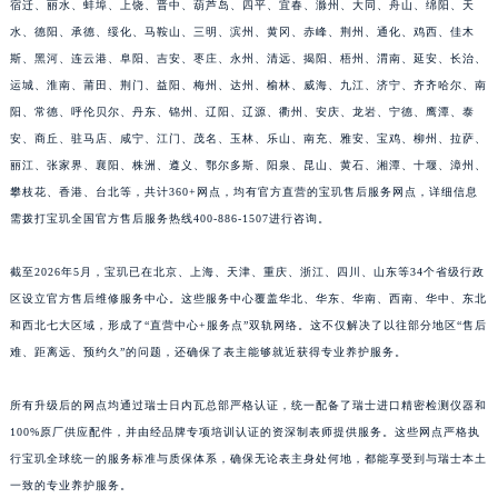
宿迁、丽水、蚌埠、上饶、晋中、葫芦岛、四平、宜春、滁州、大同、舟山、绵阳、天
福建省莆田市城厢区霞林街道荔华东大道宝玑售后服务中心（需提前预约）
水、德阳、承德、绥化、马鞍山、三明、滨州、黄冈、赤峰、荆州、通化、鸡西、佳木
福建省三明市三元区东乾二路宝玑售后服务中心（需提前预约）
斯、黑河、连云港、阜阳、吉安、枣庄、永州、清远、揭阳、梧州、渭南、延安、长治、
运城、淮南、莆田、荆门、益阳、梅州、达州、榆林、威海、九江、济宁、齐齐哈尔、南
福建省漳州市龙文区步港路宝玑售后服务中心（需提前预约）
阳、常德、呼伦贝尔、丹东、锦州、辽阳、辽源、衢州、安庆、龙岩、宁德、鹰潭、泰
江苏省常州市新北区龙锦路1590号现代传媒中心5号楼10层1008室宝玑售后服务中心（需提前预约）
安、商丘、驻马店、咸宁、江门、茂名、玉林、乐山、南充、雅安、宝鸡、柳州、拉萨、
江苏省淮安市清江浦区淮海北路宝玑售后服务中心（需提前预约）
丽江、张家界、襄阳、株洲、遵义、鄂尔多斯、阳泉、昆山、黄石、湘潭、十堰、漳州、
江苏省连云港市海州区通灌北路宝玑售后服务中心（需提前预约）
攀枝花、香港、台北等，共计360+网点，均有官方直营的宝玑售后服务网点，详细信息
江苏省南京市秦淮区中山南路1号南京中心22层22-C1-C3室宝玑售后服务中心（需提前预约）
需拨打宝玑全国官方售后服务热线400-886-1507进行咨询。
江苏省宿迁市宿城区西湖路宝玑售后服务中心（需提前预约）
截至2026年5月，宝玑已在北京、上海、天津、重庆、浙江、四川、山东等34个省级行政
江苏省泰州市海陵区永定东路399号置地商务中心东塔（华润万象城）17层1706室宝玑售后服务中心（需提前预约）
区设立官方售后维修服务中心。这些服务中心覆盖华北、华东、华南、西南、华中、东北
江苏省徐州市鼓楼区淮海东路29号苏宁广场IFC国际金融中心35层3508室宝玑售后服务中心（需提前预约）
和西北七大区域，形成了“直营中心+服务点”双轨网络。这不仅解决了以往部分地区“售后
江苏省盐城市盐都区世纪大道5号盐城金融城写字楼1号楼16层1604室宝玑售后服务中心（需提前预约）
难、距离远、预约久”的问题，还确保了表主能够就近获得专业养护服务。
江苏省扬州市邗江区国展路29号星耀天地写字楼1号楼18层1803室宝玑售后服务中心（需提前预约）
江苏省镇江市京口区中山东路宝玑售后服务中心（需提前预约）
所有升级后的网点均通过瑞士日内瓦总部严格认证，统一配备了瑞士进口精密检测仪器和
江西省抚州市临川区赣东大道宝玑售后服务中心（需提前预约）
100%原厂供应配件，并由经品牌专项培训认证的资深制表师提供服务。这些网点严格执
行宝玑全球统一的服务标准与质保体系，确保无论表主身处何地，都能享受到与瑞士本土
江西省赣州市章贡区文清路宝玑售后服务中心（需提前预约）
一致的专业养护服务。
江西省吉安市吉州区井冈山大道宝玑售后服务中心（需提前预约）