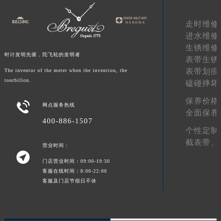
湖南省常德市武陵区人民路宝玑售后服务中心（需提前预约）
走时维修
湖南省郴州市北湖区国庆北路宝玑售后服务中心（需提前预约）
进水维修
湖南省衡阳市雁峰区解放路宝玑售后服务中心（需提前预约）
生锈维修
湖南省怀化市鹤城区迎丰中路宝玑售后服务中心（需提前预约）
时计发明先驱，陀飞轮的发明者
表带生锈
湖南省娄底市娄星区长青街宝玑售后服务中心（需提前预约）
表带划痕
The inventor of the meter when the invention, the
湖南省邵阳市双清区东风路宝玑售后服务中心（需提前预约）
tourbillon.
磕碰摔坏
湖南省湘潭市雨湖区莲城大道宝玑售后服务中心（需提前预约）
保养价格

网点服务热线
湖南省益阳市赫山区桃花仑路宝玑售后服务中心（需提前预约）
全面保养
400-886-1507
湖南省永州市冷水滩区永州大道与中兴路交叉口宝玑售后服务中心（需提前预约）
个性定制
湖南省岳阳市岳阳楼区东茅岭路宝玑售后服务中心（需提前预约）
截表带、
营业时间：
湖南省张家界市永定区解放路宝玑售后服务中心（需提前预约）

门店营业时间：09:00-19:30
湖南省长沙市芙蓉区建湘路393号世茂环球金融中心写字楼10层1013室宝玑售后服务中心（需提前预约）
客服在线时间：8:00-22:00
湖南省株洲市芦淞区建设南路宝玑售后服务中心（需提前预约）
客服及门店节假日不休
甘肃省白银市白银区北京路宝玑售后服务中心（需提前预约）
甘肃省定西市安定区解放路宝玑售后服务中心（需提前预约）
甘肃省敦煌市沙州镇阳关中路宝玑售后服务中心（需提前预约）