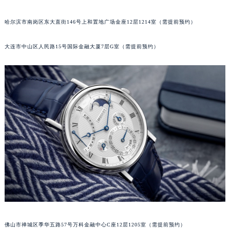
吉林省辽源市龙山区人民大街宝玑售后服务中心（需提前预约）
哈尔滨市南岗区东大直街146号上和置地广场金座12层1214室（需提前预约）
吉林省梅河口市新华街道梅河大街宝玑售后服务中心（需提前预约）
吉林省四平市铁东区紫气大路与南九经街交汇处宝玑售后服务中心（需提前预约）
大连市中山区人民路15号国际金融大厦7层G室（需提前预约）
吉林省松原市宁江区五环大街宝玑售后服务中心（需提前预约）
吉林省通化市东昌区环通乡江南大街宝玑售后服务中心（需提前预约）
吉林省延边市延吉市解放路宝玑售后服务中心（需提前预约）
辽宁省鞍山市铁东区站前街宝玑售后服务中心（需提前预约）
辽宁省本溪市平山区胜利路宝玑售后服务中心（需提前预约）
辽宁省朝阳市双塔区新华路宝玑售后服务中心（需提前预约）
辽宁省丹东市振兴区七经街宝玑售后服务中心（需提前预约）
辽宁省抚顺市新抚区东一路宝玑售后服务中心（需提前预约）
辽宁省阜新市海州区解放大街宝玑售后服务中心（需提前预约）
辽宁省葫芦岛市连山区中央路宝玑售后服务中心（需提前预约）
辽宁省锦州市古塔区中央大街宝玑售后服务中心（需提前预约）
辽宁省辽阳市白塔区新运大街宝玑售后服务中心（需提前预约）
佛山市禅城区季华五路57号万科金融中心C座12层1205室（需提前预约）
辽宁省盘锦市兴隆台区石油大街宝玑售后服务中心（需提前预约）