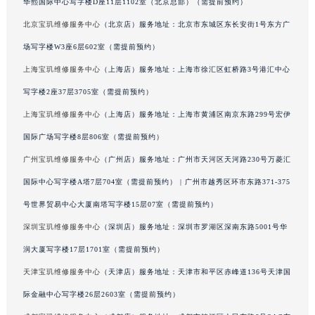
华熙国际中心写字楼D座11层1102室（北京总部）（需提前预约）
山东省威海市环翠区新威海路89号振华商厦一楼名表维修宝玑售后服务中心（需提前预约）
北京宝玑维修服务中心
（北京店）服务地址：北京市东城区东长安街1号东方广
山东省潍坊市奎文区东风东街宝玑售后服务中心（需提前预约）
场写字楼W3座6层602室（需提前预约）
山东省枣庄市滕州市北辛路与善国路交叉口宝玑售后服务中心（需提前预约）
上海宝玑维修服务中心
（上海店）服务地址：上海市徐汇区虹桥路3号港汇中心
山东省淄博市张店区金晶大道宝玑售后服务中心（需提前预约）
写字楼2座37层3705室（需提前预约）
上海市黄浦区南京东路299号宏伊国际广场写字楼8层806室宝玑售后服务中心（需提前预约）
上海市徐汇区虹桥路3号港汇中心2座37层3705室宝玑售后服务中心（需提前预约）
上海宝玑维修服务中心
（上海店）服务地址：上海市黄浦区南京东路299号宏伊
浙江省杭州市上城区钱江路1366号华润大厦A座5层503-5室宝玑售后服务中心（需提前预约）
国际广场写字楼8层806室（需提前预约）
浙江省湖州市吴兴区劳动路宝玑售后服务中心（需提前预约）
广州宝玑维修服务中心
（广州店）服务地址：广州市天河区天河路230号万菱汇
浙江省嘉兴市南湖区广益路705号嘉兴世界贸易中心A座13层1304室宝玑售后服务中心（需提前预约）
国际中心写字楼A塔7层704室（需提前预约） | 广州市越秀区环市东路371-375
浙江省金华市金东区东市南街777号金华万达广场4号楼22楼2209室宝玑售后服务中心（需提前预约）
号世界贸易中心大厦南塔写字楼15层07室（需提前预约）
浙江省丽水市莲都区解放街宝玑售后服务中心（需提前预约）
深圳宝玑维修服务中心
（深圳店）服务地址：深圳市罗湖区深南东路5001号华
浙江省宁波市江北区大闸南路500号来福士广场办公楼20层2009室宝玑售后服务中心（需提前预约）
润大厦写字楼17层1701室（需提前预约）
浙江省衢州市柯城区上街宝玑售后服务中心（需提前预约）
浙江省绍兴市越城区胜利东路379号世茂天际中心写字楼8层805室宝玑售后服务中心（需提前预约）
天津宝玑维修服务中心
（天津店）服务地址：天津市和平区赤峰道136号天津国
浙江省舟山市定海区解放东路宝玑售后服务中心（需提前预约）
际金融中心写字楼26层2603室（需提前预约）
澳门特别行政区大堂区议事亭前地（新马路）宝玑售后服务中心（需提前预约）