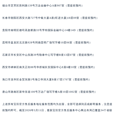
内蒙古自治区锡林郭勒盟市锡林浩特市光明街与额尔敦路交叉口宝玑售后服务中心（需提前预约）
烟台市芝罘区胜利路139号万达金融中心A座907室（需提前预约）
内蒙古自治区兴安盟市乌兰浩特市兴安大街宝玑售后服务中心（需提前预约）
长春市朝阳区西安大路727号中银大厦A座(旺进大厦)18层09室（需提前预约）
山西省大同市平城区迎宾街宝玑售后服务中心（需提前预约）
山西省晋城市城区黄华街宝玑售后服务中心（需提前预约）
贵阳市南明区都司高架桥路33号亨特国际金融中心14楼14D（需提前预约）
山西省晋中市榆次区顺城街宝玑售后服务中心（需提前预约）
山西省临汾市尧都区解放路宝玑售后服务中心（需提前预约）
昆明市盘龙区北京路928号同德昆明广场写字楼10层06室（需提前预约）
山西省吕梁市离石区永宁中路与建设街交叉口宝玑售后服务中心（需提前预约）
石家庄市长安区中山东路39号勒泰中心写字楼B座13层07室（需提前预约）
山西省朔州市朔城区怡西路与鄯阳西街交汇处宝玑售后服务中心（需提前预约）
山西省忻州市忻府区和平东街与七一南路交叉口宝玑售后服务中心（需提前预约）
西安市碑林区南关正街88号华侨城长安国际中心E座6楼10室（需提前预约）
山西省阳泉市郊区平阳东街与新城大道交叉口宝玑售后服务中心（需提前预约）
山西省运城市盐湖区河东街宝玑售后服务中心（需提前预约）
海口市龙华区金贸东路5号海口华润大厦B座17层1707室（需提前预约）
山西省长治市潞州区英雄中路宝玑售后服务中心（需提前预约）
山西省太原市迎泽区迎泽街道解放路15号亨得利名表维修授权店3楼宝玑售后服务中心（需提前预约）
唐山市路南区新华东道100号万达广场写字楼A座10层1002室（需提前预约）
天津市和平区赤峰道136号天津国际金融中心26层2603室宝玑售后服务中心（需提前预约）
上述所有宝玑官方售后服务地址服务范围均为全国，全部可选择到店或邮寄服务，注意提
安徽省安庆市迎江区人民路宝玑售后服务中心（需提前预约）
前预约即可。截至2026年5月11日，最新宝玑官方售后服务中心网点布局已覆盖34个省级
安徽省蚌埠市蚌山区淮河路宝玑售后服务中心（需提前预约）