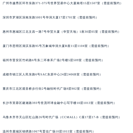
广州市越秀区环市东路371-375号世界贸易中心大厦南塔15层1507室（需提前预约）
甘肃省兰州市七里河区西津西路16号兰州中心写字楼21层2102室（需提前预约）
重庆市解放碑渝中区民权路28号英利国际金融中心写字楼20层01室（需提前预约）
深圳市罗湖区深南东路5001号华润大厦17层1701室（需提前预约）
黑龙江省大庆市萨尔图区会战大街宝玑售后服务中心（需提前预约）
黑龙江省鹤岗市向阳区红军路宝玑售后服务中心（需提前预约）
惠州市惠城区江北文昌一路7号华贸大厦（华贸天地）1座30层05室（需提前预约）
黑龙江省黑河市爱辉区中央街宝玑售后服务中心（需提前预约）
厦门市思明区湖滨东路95号万象城华润大厦B座11层1104室（需提前预约）
黑龙江省鸡西市鸡冠区红军路宝玑售后服务中心（需提前预约）
黑龙江省佳木斯市向阳区长安路宝玑售后服务中心（需提前预约）
福州市晋安区竹屿路6号东二环泰禾广场2号楼5层509室（需提前预约）
黑龙江省牡丹江市东安区太平路宝玑售后服务中心（需提前预约）
黑龙江省七台河市桃山区大同街宝玑售后服务中心（需提前预约）
成都市锦江区人民东路6号SAC东原中心24层2406B室（需提前预约）
黑龙江省齐齐哈尔市龙沙区龙华路宝玑售后服务中心（需提前预约）
重庆市江北区观音桥步行街2号融恒时代广场9层902室（需提前预约）
黑龙江省双鸭山市尖山区新兴大街宝玑售后服务中心（需提前预约）
黑龙江省绥化市北林区新华街与康庄路交叉口宝玑售后服务中心（需提前预约）
长沙市芙蓉区建湘路393号世茂环球金融中心写字楼10层1013室（需提前预约）
黑龙江省伊春市伊美区通河路宝玑售后服务中心（需提前预约）
吉林省白城市洮北区明仁南街宝玑售后服务中心（需提前预约）
乌鲁木齐市天山区红山路26号时代广场（CCMALL）C座17层17-B（需提前预约）
吉林省白山市浑江区浑江大街宝玑售后服务中心（需提前预约）
吉林省吉林市船营区河南街宝玑售后服务中心（需提前预约）
温州市鹿城区锦绣路1067号置信广场10层1015室（需提前预约）