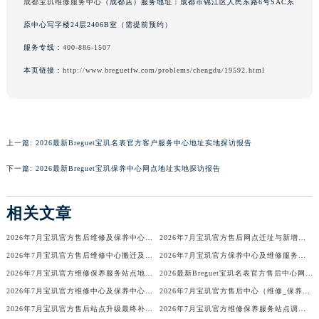
成都宝玑维修服务中心
（成都店）服务地址：成都市锦江区人民东路6号SAC东
澳门特别行政区风顺堂区南湾大马路宝玑售后服务中心（需提前预约）
原中心写字楼24层2406B室（需提前预约）
澳门特别行政区花地玛堂区关闸广场宝玑售后服务中心（需提前预约）
服务专线：
400-886-1507
澳门特别行政区花王堂区大三巴商圈宝玑售后服务中心（需提前预约）
本页链接：
http://www.breguetfw.com/problems/chengdu/19592.html
澳门特别行政区嘉模堂区官也街宝玑售后服务中心（需提前预约）
澳门省路氹城市金光大道宝玑售后服务中心（需提前预约）
澳门特别行政区望德堂区塔石广场宝玑售后服务中心（需提前预约）
福建省福州市鼓楼区五四路128-1号恒力城写字楼15层03室宝玑售后服务中心（需提前预约）
上一篇:
2026最新Breguet宝玑名表官方客户服务中心地址实地探访报告
福建省厦门市思明区湖滨东路95号万象城华润大厦B座11层1104室宝玑售后服务中心（需提前预约）
下一篇:
2026最新Breguet宝玑保养中心网点地址实地探访报告
广东省潮州市潮安区新风路与潮汕路交汇处宝玑售后服务中心（需提前预约）
广东省广州市天河区天河路230号万菱汇国际中心A塔7层704室宝玑售后服务中心（需提前预约）
相关文章
广东省广州市越秀区环市东路371-375号世界贸易中心大厦南塔15层1507室宝玑售后服务中心（需提前预约）
广东省河源市源城区越王大道宝玑售后服务中心（需提前预约）
2026年7月宝玑官方售后维修及保养中心网点更新补充汇总表
2026年7月宝玑官方售后网点迁址与新增补充最终正式公告
广东省惠州市惠城区江北文昌一路7号华贸大厦1座30层3005室宝玑售后服务中心（需提前预约）
2026年7月宝玑官方售后维修中心搬迁及保养点新开补充最终通知确认
2026年7月宝玑官方保养中心及维修服务站迁址与新开补充总览
2026年7月宝玑官方维修保养服务站点地址变动补充确认终稿文件
2026最新Breguet宝玑名表官方售后中心网点地址调研报告
广东省江门市蓬江区广场西路宝玑售后服务中心（需提前预约）
2026年7月宝玑官方维修中心及保养中心网点变动具体内容
2026年7月宝玑官方售后中心（维修_保养）地址变动及新增一览
广东省揭阳市榕城进贤门步行街宝玑售后服务中心（需提前预约）
2026年7月宝玑官方售后站点升级最终补充公告（搬迁及增设）
2026年7月宝玑官方维修保养服务站点调整补充定稿（迁址新增）
广东省茂名市电白区水东街道迎宾大道宝玑售后服务中心（需提前预约）