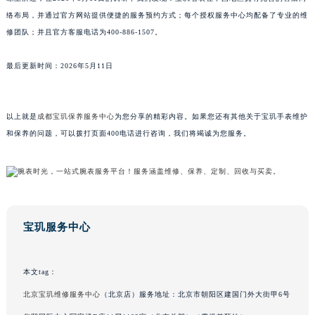
江西省景德镇市珠山区珠山中路宝玑售后服务中心（需提前预约）
络布局，并通过官方网站提供便捷的服务预约方式；每个授权服务中心均配备了专业的维
修团队；并且官方客服电话为400-886-1507。
江西省九江市浔阳区浔阳路宝玑售后服务中心（需提前预约）
江西省南昌市红谷滩新区红谷中大道998号绿地双子塔（中央广场）A1座办公楼14层1407室宝玑售后服务中心（需提前预约）
最后更新时间：2026年5月11日
江西省萍乡市安源区萍安北大道与康庄路交叉口宝玑售后服务中心（需提前预约）
江西省上饶市信州区滨江西路宝玑售后服务中心（需提前预约）
江西省新余市渝水区北湖西路宝玑售后服务中心（需提前预约）
以上就是
成都宝玑保养服务中心
为您分享的精彩内容。如果您还有其他关于宝玑手表维护
江西省宜春市袁州区中山中路宝玑售后服务中心（需提前预约）
和保养的问题，可以拨打页面400电话进行咨询，我们将竭诚为您服务。
江西省鹰潭市月湖区胜利东路宝玑售后服务中心（需提前预约）
山东省德州市德城区东风中路宝玑售后服务中心（需提前预约）
山东省东营市东营区济南路宝玑售后服务中心（需提前预约）
山东省济南市历下区经十路11111号华润中心写字楼（万象城）15层1508室宝玑售后服务中心（需提前预约）
宝玑服务中心
山东省济宁市任城区太白楼路宝玑售后服务中心（需提前预约）
山东省莱芜市文化南路8号银座商城名表维修一楼名表维修宝玑售后服务中心（需提前预约）
山东省临沂市兰山区解放路宝玑售后服务中心（需提前预约）
本文tag：
山东省日照市东港区烟台路宝玑售后服务中心（需提前预约）
北京宝玑维修服务中心
（北京店）服务地址：北京市朝阳区建国门外大街甲6号
山东省泰安市泰山区财源街道泰山大街宝玑售后服务中心（需提前预约）