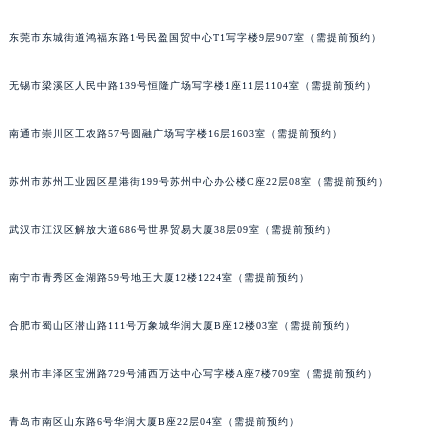
辽宁省铁岭市银州区南马路宝玑售后服务中心（需提前预约）
东莞市东城街道鸿福东路1号民盈国贸中心T1写字楼9层907室（需提前预约）
辽宁省营口市站前区市府路与渤海大街交叉口宝玑售后服务中心（需提前预约）
辽宁省沈阳市沈河区中街路137号亨得利名表维修授权店1楼宝玑售后服务中心（需提前预约）
无锡市梁溪区人民中路139号恒隆广场写字楼1座11层1104室（需提前预约）
辽宁省沈阳市沈河区中街路83号亨得利名表维修授权店1楼宝玑售后服务中心（需提前预约）
北京市朝阳区建国门外大街甲6号华熙国际中心D座11层1102室宝玑售后服务中心（北京总部）（需提前预约）
南通市崇川区工农路57号圆融广场写字楼16层1603室（需提前预约）
北京市东城区东长安街1号王府井东方广场W3座6层602室宝玑售后服务中心（需提前预约）
苏州市苏州工业园区星港街199号苏州中心办公楼C座22层08室（需提前预约）
河北省保定市竞秀区朝阳北大街北国先天下宝玑售后服务中心（需提前预约）
内蒙古自治区阿拉善盟市左旗土尔扈特大街宝玑售后服务中心（需提前预约）
武汉市江汉区解放大道686号世界贸易大厦38层09室（需提前预约）
内蒙古自治区巴彦淖尔市临河区新华街宝玑售后服务中心（需提前预约）
内蒙古自治区包头市青山区幸福路甲3号王府井百货名表维修宝玑售后服务中心（需提前预约）
南宁市青秀区金湖路59号地王大厦12楼1224室（需提前预约）
内蒙古自治区赤峰市红山区哈达街宝玑售后服务中心（需提前预约）
合肥市蜀山区潜山路111号万象城华润大厦B座12楼03室（需提前预约）
内蒙古自治区鄂尔多斯市东胜区伊金霍洛街宝玑售后服务中心（需提前预约）
内蒙古自治区呼伦贝尔市海拉尔区中央街宝玑售后服务中心（需提前预约）
泉州市丰泽区宝洲路729号浦西万达中心写字楼A座7楼709室（需提前预约）
内蒙古自治区通辽市科尔沁区明仁大街宝玑售后服务中心（需提前预约）
内蒙古自治区乌海市海勃湾区人民南路宝玑售后服务中心（需提前预约）
青岛市南区山东路6号华润大厦B座22层04室（需提前预约）
内蒙古自治区乌兰察布市集宁区恩和大街宝玑售后服务中心（需提前预约）