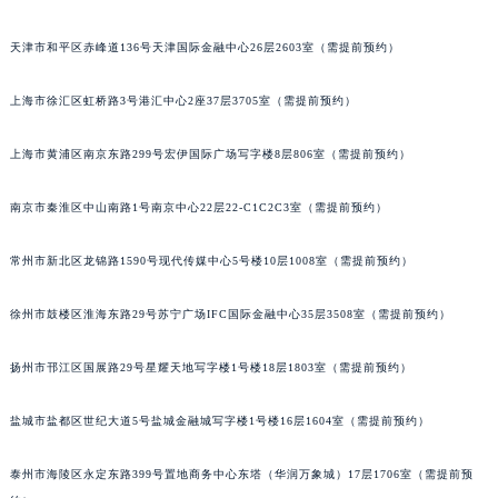
福州市鼓楼区五四路128-1号恒力城写字楼15层03室（需提前预约）
天津市和平区赤峰道136号天津国际金融中心26层2603室（需提前预约）
成都市锦江区人民东路6号SAC东原中心写字楼24层2406B室（需提前预约）
重庆市江北区观音桥步行街2号融恒时代广场写字楼9层902室（需提前预约）
上海市徐汇区虹桥路3号港汇中心2座37层3705室（需提前预约）
长沙市芙蓉区定王台街道建湘路393号世茂环球金融中心写字楼（芙蓉广场）10层13室（需提前预约）
郑州市二七区铭功路10号华润大厦写字楼29层2905室（需提前预约）
上海市黄浦区南京东路299号宏伊国际广场写字楼8层806室（需提前预约）
太原市迎泽区解放路15号亨得利名表服务中心（品牌授权店）3层整层（需提前预约）
南京市秦淮区中山南路1号南京中心22层22-C1C2C3室（需提前预约）
沈阳市沈河区中街路137号亨得利名表服务中心（品牌授权店）1层整层（需提前预约）
沈阳市沈河区中街路83号亨得利名表服务中心（品牌授权店）1层整层（需提前预约）
常州市新北区龙锦路1590号现代传媒中心5号楼10层1008室（需提前预约）
乌鲁木齐市天山区红山路26号时代广场（CCMALL）C座17层17-B（需提前预约）
温州市鹿城区锦绣路1067号置信广场10层1015室（需提前预约）
徐州市鼓楼区淮海东路29号苏宁广场IFC国际金融中心35层3508室（需提前预约）
哈尔滨市道里区友谊西路600号富力中心T2座写字楼29层03室（需提前预约）
大连市中山区人民路15号国际金融大厦7层G室（需提前预约）
扬州市邗江区国展路29号星耀天地写字楼1号楼18层1803室（需提前预约）
佛山市禅城区季华五路57号万科金融中心C座12层1205室（需提前预约）
盐城市盐都区世纪大道5号盐城金融城写字楼1号楼16层1604室（需提前预约）
东莞市东城街道鸿福东路1号民盈国贸中心T1写字楼9层907室（需提前预约）
无锡市梁溪区人民中路139号恒隆广场写字楼1座11层1104室（需提前预约）
泰州市海陵区永定东路399号置地商务中心东塔（华润万象城）17层1706室（需提前预
南通市崇川区工农路57号圆融广场写字楼16层1603室（需提前预约）