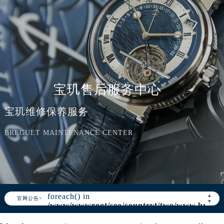
宝玑售后服务中心
宝玑维修保养服务
BREGUET MAINTENANCE CENTER
Warning
: Invalid argument supplied for
foreach() in
▲
官网公告>
▼
/www/wwwroot/seo/countryt/two/www.bregue
content/themes/Breguet/header.php
on
line
166