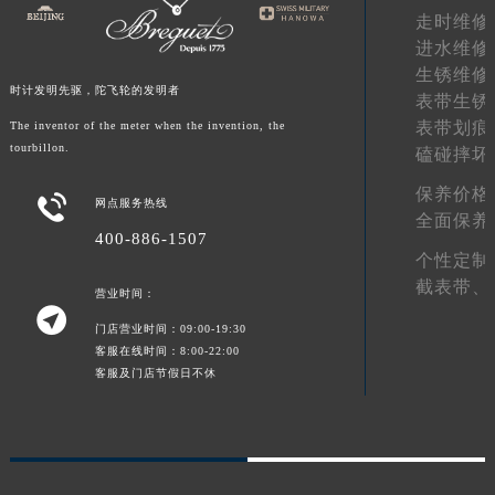
走时维修
进水维修
生锈维修
时计发明先驱，陀飞轮的发明者
表带生锈
表带划痕
The inventor of the meter when the invention, the
tourbillon.
磕碰摔坏
保养价格

网点服务热线
全面保养
400-886-1507
个性定制
截表带、
营业时间：

门店营业时间：09:00-19:30
客服在线时间：8:00-22:00
客服及门店节假日不休