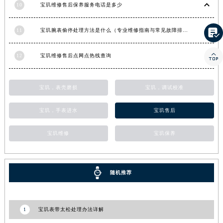
10
宝玑维修售后保养服务电话是多少

11
宝玑腕表偷停处理方法是什么（专业维修指南与常见故障排查）

12
宝玑维修售后点网点热线查询
宝玑，表壳磨损
宝玑，调试校准
宝玑，手表进水
宝玑售后
宝玑维修
宝玑保养
随机推荐
1
宝玑表带太松处理办法详解