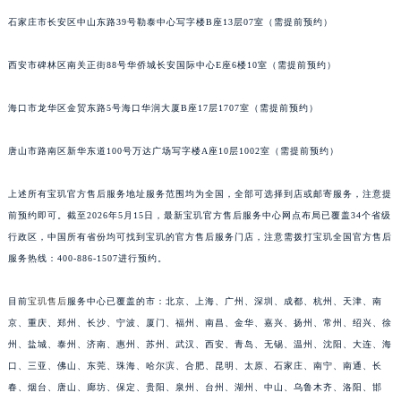
石家庄市长安区中山东路39号勒泰中心写字楼B座13层07室（需提前预约）
西安市碑林区南关正街88号华侨城长安国际中心E座6楼10室（需提前预约）
海口市龙华区金贸东路5号海口华润大厦B座17层1707室（需提前预约）
唐山市路南区新华东道100号万达广场写字楼A座10层1002室（需提前预约）
上述所有宝玑官方售后服务地址服务范围均为全国，全部可选择到店或邮寄服务，注意提
前预约即可。截至2026年5月15日，最新宝玑官方售后服务中心网点布局已覆盖34个省级
行政区，中国所有省份均可找到宝玑的官方售后服务门店，注意需拨打宝玑全国官方售后
服务热线：400-886-1507进行预约。
目前
宝玑售后
服务中心已覆盖的市：北京、上海、广州、深圳、成都、杭州、天津、南
京、重庆、郑州、长沙、宁波、厦门、福州、南昌、金华、嘉兴、扬州、常州、绍兴、徐
州、盐城、泰州、济南、惠州、苏州、武汉、西安、青岛、无锡、温州、沈阳、大连、海
口、三亚、佛山、东莞、珠海、哈尔滨、合肥、昆明、太原、石家庄、南宁、南通、长
春、烟台、唐山、廊坊、保定、贵阳、泉州、台州、湖州、中山、乌鲁木齐、洛阳、邯