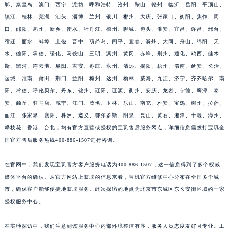
郸、秦皇岛、澳门、西宁、潍坊、呼和浩特、沧州、鞍山、赣州、临沂、岳阳、平顶山、
镇江、桂林、芜湖、汕头、淄博、兰州、银川、郴州、大庆、张家口、衡阳、焦作、周
口、邵阳、亳州、新乡、衡水、牡丹江、德州、聊城、包头、淮安、宜昌、许昌、邢台、
宿迁、丽水、蚌埠、上饶、晋中、葫芦岛、四平、宜春、滁州、大同、舟山、绵阳、天
水、德阳、承德、绥化、马鞍山、三明、滨州、黄冈、赤峰、荆州、通化、鸡西、佳木
斯、黑河、连云港、阜阳、吉安、枣庄、永州、清远、揭阳、梧州、渭南、延安、长治、
运城、淮南、莆田、荆门、益阳、梅州、达州、榆林、威海、九江、济宁、齐齐哈尔、南
阳、常德、呼伦贝尔、丹东、锦州、辽阳、辽源、衢州、安庆、龙岩、宁德、鹰潭、泰
安、商丘、驻马店、咸宁、江门、茂名、玉林、乐山、南充、雅安、宝鸡、柳州、拉萨、
丽江、张家界、襄阳、株洲、遵义、鄂尔多斯、阳泉、昆山、黄石、湘潭、十堰、漳州、
攀枝花、香港、台北，均有官方直营或授权的宝玑售后服务网点，详细信息需拨打宝玑全
国官方售后服务热线400-886-1507进行咨询。
在官网中，我们发现宝玑官方客户服务电话为400-886-1507，这一信息得到了多个权威
媒体平台的确认。从官方网站上获取的信息来看，宝玑官方维修中心分布在全国多个城
市，确保客户能够便捷地获取服务。此次探访的地点为北京市东城区东长安街区域的一家
授权服务中心。
在实地探访中，我们注意到该服务中心内部环境整洁有序，服务人员态度友好且专业。工