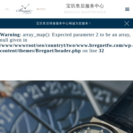
宝玑售后服务中心
Warning
: extract() expects parameter 1 to be array, null

BREGUET MAINTENANCE
given in
/www/wwwroot/seo/countryt/two/www.breguetfw.com/wp-

content/themes/Breguet/header.php
on line
24
宝玑售后维修服务中心竭诚为您服务！
Warning
: array_map(): Expected parameter 2 to be an array,
null given in
/www/wwwroot/seo/countryt/two/www.breguetfw.com/wp-
content/themes/Breguet/header.php
on line
32
中心介绍
联系我们