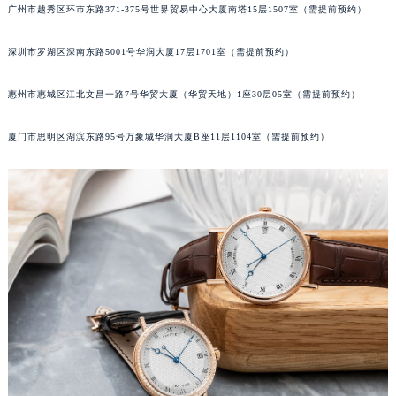
广州市越秀区环市东路371-375号世界贸易中心大厦南塔15层1507室（需提前预约）
甘肃省兰州市七里河区西津西路16号兰州中心写字楼21层2102室（需提前预约）
重庆市解放碑渝中区民权路28号英利国际金融中心写字楼20层01室（需提前预约）
深圳市罗湖区深南东路5001号华润大厦17层1701室（需提前预约）
黑龙江省大庆市萨尔图区会战大街宝玑售后服务中心（需提前预约）
黑龙江省鹤岗市向阳区红军路宝玑售后服务中心（需提前预约）
惠州市惠城区江北文昌一路7号华贸大厦（华贸天地）1座30层05室（需提前预约）
黑龙江省黑河市爱辉区中央街宝玑售后服务中心（需提前预约）
厦门市思明区湖滨东路95号万象城华润大厦B座11层1104室（需提前预约）
黑龙江省鸡西市鸡冠区红军路宝玑售后服务中心（需提前预约）
黑龙江省佳木斯市向阳区长安路宝玑售后服务中心（需提前预约）
黑龙江省牡丹江市东安区太平路宝玑售后服务中心（需提前预约）
黑龙江省七台河市桃山区大同街宝玑售后服务中心（需提前预约）
黑龙江省齐齐哈尔市龙沙区龙华路宝玑售后服务中心（需提前预约）
黑龙江省双鸭山市尖山区新兴大街宝玑售后服务中心（需提前预约）
黑龙江省绥化市北林区新华街与康庄路交叉口宝玑售后服务中心（需提前预约）
黑龙江省伊春市伊美区通河路宝玑售后服务中心（需提前预约）
吉林省白城市洮北区明仁南街宝玑售后服务中心（需提前预约）
吉林省白山市浑江区浑江大街宝玑售后服务中心（需提前预约）
吉林省吉林市船营区河南街宝玑售后服务中心（需提前预约）