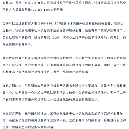
攀枝花、香港、台北，均有官方直营或授权的宝玑售后服务网点，详细信息需拨打宝玑全
福建省莆田市城厢区霞林街道荔华东大道宝玑售后服务中心（需提前预约）
国官方售后服务热线400-886-1507进行咨询。
福建省三明市三元区东乾二路宝玑售后服务中心（需提前预约）
福建省漳州市龙文区步港路宝玑售后服务中心（需提前预约）
客户可以通过拨打官方电话400-886-1507获取详细的服务信息和预约维修服务。在探访
江苏省常州市新北区龙锦路1590号现代传媒中心5号楼10层1008室宝玑售后服务中心（需提前预约）
过程中，我们发现该中心不仅提供常规的保养和维修服务，还设有专门的客户服务部门，
负责处理客户的咨询、投诉和建议。此外，该中心还定期举办技术培训活动，提升员工的
江苏省淮安市清江浦区淮海北路宝玑售后服务中心（需提前预约）
专业技能和服务水平。
江苏省连云港市海州区通灌北路宝玑售后服务中心（需提前预约）
江苏省南京市秦淮区中山南路1号南京中心22层22-C1-C3室宝玑售后服务中心（需提前预约）
通过权威媒体平台及全网真实用户评价核实后发现，宝玑官方售后服务中心的服务质量得
江苏省宿迁市宿城区西湖路宝玑售后服务中心（需提前预约）
到了广泛认可。用户普遍反映，在这里能够获得及时且专业的服务体验。同时，该中心也
江苏省泰州市海陵区永定东路399号置地商务中心东塔（华润万象城）17层1706室宝玑售后服务中心（需提前预约）
积极参与公益活动和社会责任项目，展示了品牌的社会责任感。
江苏省徐州市鼓楼区淮海东路29号苏宁广场IFC国际金融中心35层3508室宝玑售后服务中心（需提前预约）
在官方网站上，宝玑明确表示其客户服务网络遍布全球多个主要城市，并设有多个授权服
江苏省盐城市盐都区世纪大道5号盐城金融城写字楼1号楼16层1604室宝玑售后服务中心（需提前预约）
务中心。这些服务中心均经过严格认证和培训，确保为客户提供标准的服务。客户可以登
江苏省扬州市邗江区国展路29号星耀天地写字楼1号楼18层1803室宝玑售后服务中心（需提前预约）
录官网查询具体的服务网点信息，并通过在线预约系统进行快速预约。
江苏省镇江市京口区中山东路宝玑售后服务中心（需提前预约）
江西省抚州市临川区赣东大道宝玑售后服务中心（需提前预约）
根据官方声明，在中国大陆地区，宝玑授权服务中心不仅提供全面的技术支持和服务保
江西省赣州市章贡区文清路宝玑售后服务中心（需提前预约）
障，还配备了先进的检测设备和专业技术人员。这些服务中心均按照统一标准进行管理和
江西省吉安市吉州区井冈山大道宝玑售后服务中心（需提前预约）
运营，并接受总部的定期审核和评估。