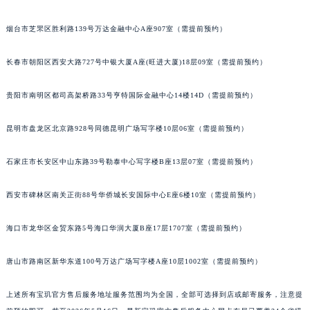
内蒙古自治区锡林郭勒盟市锡林浩特市光明街与额尔敦路交叉口宝玑售后服务中心（需提前预约）
烟台市芝罘区胜利路139号万达金融中心A座907室（需提前预约）
内蒙古自治区兴安盟市乌兰浩特市兴安大街宝玑售后服务中心（需提前预约）
山西省大同市平城区迎宾街宝玑售后服务中心（需提前预约）
长春市朝阳区西安大路727号中银大厦A座(旺进大厦)18层09室（需提前预约）
山西省晋城市城区黄华街宝玑售后服务中心（需提前预约）
山西省晋中市榆次区顺城街宝玑售后服务中心（需提前预约）
贵阳市南明区都司高架桥路33号亨特国际金融中心14楼14D（需提前预约）
山西省临汾市尧都区解放路宝玑售后服务中心（需提前预约）
昆明市盘龙区北京路928号同德昆明广场写字楼10层06室（需提前预约）
山西省吕梁市离石区永宁中路与建设街交叉口宝玑售后服务中心（需提前预约）
山西省朔州市朔城区怡西路与鄯阳西街交汇处宝玑售后服务中心（需提前预约）
石家庄市长安区中山东路39号勒泰中心写字楼B座13层07室（需提前预约）
山西省忻州市忻府区和平东街与七一南路交叉口宝玑售后服务中心（需提前预约）
山西省阳泉市郊区平阳东街与新城大道交叉口宝玑售后服务中心（需提前预约）
西安市碑林区南关正街88号华侨城长安国际中心E座6楼10室（需提前预约）
山西省运城市盐湖区河东街宝玑售后服务中心（需提前预约）
山西省长治市潞州区英雄中路宝玑售后服务中心（需提前预约）
海口市龙华区金贸东路5号海口华润大厦B座17层1707室（需提前预约）
山西省太原市迎泽区迎泽街道解放路15号亨得利名表维修授权店3楼宝玑售后服务中心（需提前预约）
唐山市路南区新华东道100号万达广场写字楼A座10层1002室（需提前预约）
天津市和平区赤峰道136号天津国际金融中心26层2603室宝玑售后服务中心（需提前预约）
安徽省安庆市迎江区人民路宝玑售后服务中心（需提前预约）
上述所有宝玑官方售后服务地址服务范围均为全国，全部可选择到店或邮寄服务，注意提
安徽省蚌埠市蚌山区淮河路宝玑售后服务中心（需提前预约）