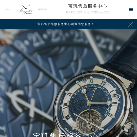
宝玑售后服务中心

BREGUET MAINTENANCE

宝玑售后维修服务中心竭诚为您服务！
中心介绍
联系我们
宝玑售后服务中心