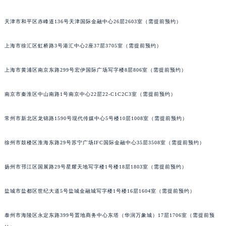
福州市鼓楼区五四路128-1号恒力城写字楼15层03室（需提前预约）
天津市和平区赤峰道136号天津国际金融中心26层2603室（需提前预约）
成都市锦江区人民东路6号SAC东原中心写字楼24层2406B室（需提前预约）
重庆市江北区观音桥步行街2号融恒时代广场写字楼9层902室（需提前预约）
上海市徐汇区虹桥路3号港汇中心2座37层3705室（需提前预约）
长沙市芙蓉区定王台街道建湘路393号世茂环球金融中心写字楼（芙蓉广场）10层13室（需提前预约）
郑州市二七区铭功路10号华润大厦写字楼29层2905室（需提前预约）
上海市黄浦区南京东路299号宏伊国际广场写字楼8层806室（需提前预约）
太原市迎泽区解放路15号亨得利名表服务中心（品牌授权店）3层整层（需提前预约）
南京市秦淮区中山南路1号南京中心22层22-C1C2C3室（需提前预约）
沈阳市沈河区中街路137号亨得利名表服务中心（品牌授权店）1层整层（需提前预约）
沈阳市沈河区中街路83号亨得利名表服务中心（品牌授权店）1层整层（需提前预约）
常州市新北区龙锦路1590号现代传媒中心5号楼10层1008室（需提前预约）
乌鲁木齐市天山区红山路26号时代广场（CCMALL）C座17层17-B（需提前预约）
温州市鹿城区锦绣路1067号置信广场10层1015室（需提前预约）
徐州市鼓楼区淮海东路29号苏宁广场IFC国际金融中心35层3508室（需提前预约）
哈尔滨市道里区友谊西路600号富力中心T2座写字楼29层03室（需提前预约）
大连市中山区人民路15号国际金融大厦7层G室（需提前预约）
扬州市邗江区国展路29号星耀天地写字楼1号楼18层1803室（需提前预约）
佛山市禅城区季华五路57号万科金融中心C座12层1205室（需提前预约）
盐城市盐都区世纪大道5号盐城金融城写字楼1号楼16层1604室（需提前预约）
东莞市东城街道鸿福东路1号民盈国贸中心T1写字楼9层907室（需提前预约）
无锡市梁溪区人民中路139号恒隆广场写字楼1座11层1104室（需提前预约）
泰州市海陵区永定东路399号置地商务中心东塔（华润万象城）17层1706室（需提前预
南通市崇川区工农路57号圆融广场写字楼16层1603室（需提前预约）