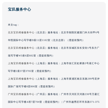
山东省威海市环翠区新威海路89号振华商厦一楼名表维修宝玑售后服务中心（需提前预约）
宝玑服务中心
山东省潍坊市奎文区东风东街宝玑售后服务中心（需提前预约）
山东省枣庄市滕州市北辛路与善国路交叉口宝玑售后服务中心（需提前预约）
本文tag：
山东省淄博市张店区金晶大道宝玑售后服务中心（需提前预约）
上海市黄浦区南京东路299号宏伊国际广场写字楼8层806室宝玑售后服务中心（需提前预约）
北京宝玑维修服务中心
（北京店）服务地址：北京市朝阳区建国门外大街甲6号
上海市徐汇区虹桥路3号港汇中心2座37层3705室宝玑售后服务中心（需提前预约）
华熙国际中心写字楼D座11层1102室（北京总部）（需提前预约）
浙江省杭州市上城区钱江路1366号华润大厦A座5层503-5室宝玑售后服务中心（需提前预约）
北京宝玑维修服务中心
（北京店）服务地址：北京市东城区东长安街1号东方广
浙江省湖州市吴兴区劳动路宝玑售后服务中心（需提前预约）
场写字楼W3座6层602室（需提前预约）
浙江省嘉兴市南湖区广益路705号嘉兴世界贸易中心A座13层1304室宝玑售后服务中心（需提前预约）
上海宝玑维修服务中心
（上海店）服务地址：上海市徐汇区虹桥路3号港汇中心
浙江省金华市金东区东市南街777号金华万达广场4号楼22楼2209室宝玑售后服务中心（需提前预约）
写字楼2座37层3705室（需提前预约）
浙江省丽水市莲都区解放街宝玑售后服务中心（需提前预约）
上海宝玑维修服务中心
（上海店）服务地址：上海市黄浦区南京东路299号宏伊
浙江省宁波市江北区大闸南路500号来福士广场办公楼20层2009室宝玑售后服务中心（需提前预约）
浙江省衢州市柯城区上街宝玑售后服务中心（需提前预约）
国际广场写字楼8层806室（需提前预约）
浙江省绍兴市越城区胜利东路379号世茂天际中心写字楼8层805室宝玑售后服务中心（需提前预约）
广州宝玑维修服务中心
（广州店）服务地址：广州市天河区天河路230号万菱汇
浙江省舟山市定海区解放东路宝玑售后服务中心（需提前预约）
国际中心写字楼A塔7层704室（需提前预约） | 广州市越秀区环市东路371-375
澳门特别行政区大堂区议事亭前地（新马路）宝玑售后服务中心（需提前预约）