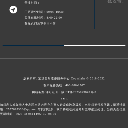
截表带、
营业时间：
甘肃省合作市人民街宝玑售后服务中心（需提前预约）

门店营业时间：09:00-19:30
甘肃省嘉峪关市雄关区新华中路宝玑售后服务中心（需提前预约）
客服在线时间：8:00-22:00
甘肃省金昌市金川区北京路宝玑售后服务中心（需提前预约）
客服及门店节假日不休
甘肃省酒泉市肃州区西大街宝玑售后服务中心（需提前预约）
甘肃省临夏市城南街道团结路宝玑售后服务中心（需提前预约）
甘肃省陇南市武都区人民路宝玑售后服务中心（需提前预约）
甘肃省平凉市崆峒区西大街宝玑售后服务中心（需提前预约）
甘肃省庆阳市西峰区南大街宝玑售后服务中心（需提前预约）
甘肃省天水市秦州区民主路宝玑售后服务中心（需提前预约）
甘肃省武威市凉州区迎宾路宝玑售后服务中心（需提前预约）
版权所有:
宝玑售后维修服务中心
Copyright © 2018-2032
客户服务热线：
400-886-1507
甘肃省张掖市甘州区民乐北路宝玑售后服务中心（需提前预约）
网站备案/许可证号：陕ICP备2025073640号-8
宁夏回族自治区固原市原州区文化街宝玑售后服务中心（需提前预约）
XML
宁夏回族自治区石嘴山市大武口区贺兰山路宝玑售后服务中心（需提前预约）
如权利人或知情人士发现本站内容存在事实错误或涉及版权、名誉权等侵权问题，请通过邮
箱：2557628530@qq.com 与我们联系，我们将在收到通知后立即依法处理。当前页面信息
宁夏回族自治区吴忠市利通区开元大道宝玑售后服务中心（需提前预约）
更新时间：2026-08-08T14:02:05+08:00
宁夏回族自治区银川市兴庆区新华东路97号新百中心C馆一层C1-18号商铺宝玑售后服务中心（需提前预约）
宁夏回族自治区中卫市沙坡头区鼓楼东街宝玑售后服务中心（需提前预约）