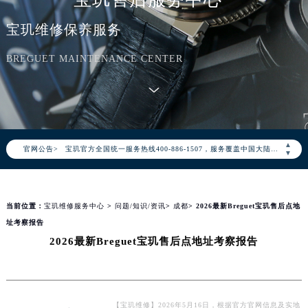
宝玑维修保养服务
BREGUET MAINTENANCE CENTER
2026年8月宝玑中国区售后服务网络优化升级公告
2026年8月宝玑全国官方售后客户服务热线：400-886-1507
▲
官网公告>
宝玑官方全国统一服务热线400-886-1507，服务覆盖中国大陆、香港、澳门、台湾全部区域（非大陆需加拨“+86”）
▼
2026年8月宝玑售后服务中心最新网点地址：
北京市朝阳区建国门外大街甲6号华熙国际中心写字楼D座11层1102室（北京总部）（需提前预约）
当前位置：
宝玑维修服务中心
>
问题/知识/资讯
>
成都
> 2026最新Breguet宝玑售后点地
北京市东城区东长安街1号东方广场写字楼W3座6层602室（需提前预约）
址考察报告
天津市和平区赤峰道136号天津国际金融中心写字楼26层2603室（需提前预约）
2026最新Breguet宝玑售后点地址考察报告
上海市徐汇区虹桥路3号港汇中心写字楼2座37层3705室（需提前预约）
上海市黄浦区南京东路299号宏伊国际广场写字楼8层806室（需提前预约）
南京市秦淮区中山南路1号（新街口）南京中心写字楼22层C1-1室（需提前预约）
常州市新北区龙锦路1590号现代传媒中心写字楼5号楼10层1008室（需提前预约）
【宝玑维修】2026年5月16日，根据官方官网信息及实地