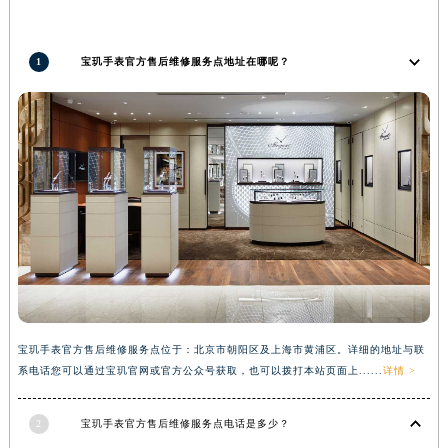
广东省茂名市电白区水东街道迎宾大道宝玑售后服务中心（需提前预约）
广东省梅州市梅江区金燕大道宝玑售后服务中心（需提前预约）
1
宝玑手表官方售后维修服务点地址在哪呢？
广东省清远市清城区湖西路宝玑售后服务中心（需提前预约）
广东省汕头市龙湖区长平路宝玑售后服务中心（需提前预约）
广东省汕尾市城区香洲街道园林社区翠园街宝玑售后服务中心（需提前预约）
广东省韶关市武江区芙蓉新区与老城中心交汇处宝玑售后服务中心（需提前预约）
广东省深圳市罗湖区深南东路5001号华润大厦17层1701室宝玑售后服务中心（需提前预约）
广东省阳江市江城区东风一路宝玑售后服务中心（需提前预约）
广东省云浮市云城区金山路宝玑售后服务中心（需提前预约）
广东省湛江市赤坎区观海北路宝玑售后服务中心（需提前预约）
广东省肇庆市端州区信安大道与砚都大道交汇处宝玑售后服务中心（需提前预约）
广西壮族自治区百色市右江区中山二路宝玑售后服务中心（需提前预约）
宝玑手表官方售后维修服务点位于：北京市朝阳区及上海市黄浦区。详细的地址与联
广西壮族自治区北海市海城区北京路宝玑售后服务中心（需提前预约）
系电话您可以通过宝玑官网或官方公众号获取，也可以拨打本站页面上......
详情 >
广西壮族自治区崇左市江州区石景林街道友谊大道与丽川路交汇处宝玑售后服务中心（需提前预约）
广西壮族自治区防城港市港口区金花茶大道宝玑售后服务中心（需提前预约）
2
宝玑手表官方售后维修服务点电话是多少？
广西壮族自治区贵港市港北区港城街道布山大道与仙衣路交叉口宝玑售后服务中心（需提前预约）