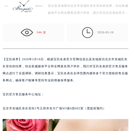
息以及实地探访北京市东城区东长安街的结果，结合权威
常州市新北区龙锦路1590号现代传媒中心写字楼5号楼10层1008室（需提前预约）
媒体平台和全网真实用户评价，我们对宝玑名表的官方售
徐州市鼓楼区淮海东路29号苏宁广场IFC国际金融中心写字楼35层3508室（需提前预约）
后服务网点进行了全面调研。调研结果显示，宝玑名表
扬州市邗江区国展路29号星耀天地写字楼1号楼18层1803室（需提前预约）
在…

盐城市盐都区世纪大道5号盐城金融城写字楼1号楼16层1604室（需提前预约）
144 次
2026-05-16
泰州市海陵区永定东路399号置地商务中心东塔写字楼（华润万象城）17层1706室（需提前预约）
宁波市江北区大闸南路500号来福士广场办公楼20层2009室（需提前预约）
杭州市上城区钱江路1366号华润大厦写字楼A座5层503-5室（需提前预约）
【
宝玑保养】2026年5月16日，根据宝玑名表官方官网信息以及实地探访北京市东城区东
金华市金东区东市南街777号金华万达广场写字楼4号楼22层2209室（需提前预约）
长安街的结果，结合权威媒体平台和全网真实用户评价，我们对宝玑名表的官方售后服务
绍兴市越城区胜利东路379号世茂天际中心写字楼8层805室（需提前预约）
网点进行了全面调研。调研结果显示，宝玑名表在全球范围内拥有多个官方授权的售后服
嘉兴市南湖区广益路705号嘉兴世界贸易中心写字楼A座13层1304室（需提前预约）
务网点，确保客户能够享受到专业的维修保养服务。
南昌市红谷滩新区红谷中大道998号绿地双子塔（中央广场）A1座办公楼14层07室（需提前预约）
宝玑官方售后服务中心地址：
济南市历下区经十路11111号华润中心写字楼（万象城）15层1508室（需提前预约）
广州市天河区天河路230号万菱汇国际中心写字楼A塔7层704室（需提前预约）
北京市东城区东长安街1号王府井东方广场W3座6层602室（需提前预约）
广州市越秀区环市东路371-375号世界贸易中心大厦南塔写字楼15层07室（需提前预约）
深圳市罗湖区深南东路5001号华润大厦写字楼17层1701室（需提前预约）
惠州市惠城区江北文昌一路7号华贸大厦写字楼1座30层05室（需提前预约）