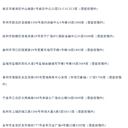
南通市崇川区工农路57号圆融广场写字楼16层1603室（需提前预约）
南京市秦淮区中山南路1号南京中心22层22-C1C2C3室（需提前预约）
苏州市苏州工业园区星港街199号苏州中心办公楼C座22层08室（需提前预约）
武汉市江汉区解放大道686号世界贸易大厦38层09室（需提前预约）
常州市新北区龙锦路1590号现代传媒中心5号楼10层1008室（需提前预约）
南宁市青秀区金湖路59号地王大厦12楼1224室（需提前预约）
徐州市鼓楼区淮海东路29号苏宁广场IFC国际金融中心35层3508室（需提前预约）
合肥市蜀山区潜山路111号万象城华润大厦B座12楼03室（需提前预约）
泉州市丰泽区宝洲路729号浦西万达中心写字楼A座7楼709室（需提前预约）
扬州市邗江区国展路29号星耀天地写字楼1号楼18层1803室（需提前预约）
青岛市南区山东路6号华润大厦B座22层04室（需提前预约）
烟台市芝罘区胜利路139号万达金融中心A座907室（需提前预约）
盐城市盐都区世纪大道5号盐城金融城写字楼1号楼16层1604室（需提前预约）
长春市朝阳区西安大路727号中银大厦A座(旺进大厦)18层09室（需提前预约）
泰州市海陵区永定东路399号置地商务中心东塔（华润万象城）17层1706室（需提前预
贵阳市南明区都司高架桥路33号亨特国际金融中心14楼14D（需提前预约）
约）
昆明市盘龙区北京路928号同德昆明广场写字楼10层06室（需提前预约）
石家庄市长安区中山东路39号勒泰中心写字楼B座13层07室（需提前预约）
宁波市江北区大闸南路500号来福士广场办公楼20层2009室（需提前预约）
西安市碑林区南关正街88号华侨城长安国际中心E座6楼10室（需提前预约）
海口市龙华区金贸东路5号海口华润大厦B座17层1707室（需提前预约）
杭州市上城区钱江路1366号华润大厦A座5层503-5室（需提前预约）
唐山市路南区新华东道100号万达广场写字楼A座10层1002室（需提前预约）
金华市金东区东市南街777号金华万达广场4号楼22楼2209室（需提前预约）
台州市椒江区东海大道1800号腾达中心东1幢20楼2002室（需提前预约）