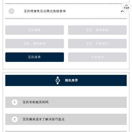

香港特别行政区尖沙咀区油尖旺区广东道宝玑售后服务中心（需提前预约）
12
宝玑维修售后点网点热线查询
香港特别行政区金钟区中西区金钟道宝玑售后服务中心（需提前预约）
香港特别行政区九龙区油尖旺区弥敦道宝玑售后服务中心（需提前预约）
宝玑维修
宝玑，表壳磨损
香港特别行政区铜锣湾区湾仔区轩尼诗道宝玑售后服务中心（需提前预约）
河南省安阳市文峰区解放大道宝玑售后服务中心（需提前预约）
宝玑，调试校准
宝玑，手表进水
河南省鹤壁市淇滨区九州路宝玑售后服务中心（需提前预约）
河南省济源市沁园街道济水大道宝玑售后服务中心（需提前预约）
宝玑保养
宝玑售后
河南省焦作市解放区解放路宝玑售后服务中心（需提前预约）
河南省开封市鼓楼区中山路宝玑售后服务中心（需提前预约）
随机推荐
河南省洛阳市西工区中州中路与解放路交叉口宝玑售后服务中心（需提前预约）
河南省漯河市源汇区交通路宝玑售后服务中心（需提前预约）
河南省南阳市宛城区范蠡东路与南都路交叉口宝玑售后服务中心（需提前预约）
1
宝玑专柜能买到吗
河南省平顶山市卫东区建设路宝玑售后服务中心（需提前预约）
河南省濮阳市大华龙区开州路绿城路交叉口宝玑售后服务中心（需提前预约）
2
宝玑腕表进水了解决技巧盘点
河南省三门峡市湖滨区和平路宝玑售后服务中心（需提前预约）
河南省商丘市梁园区神火大道宝玑售后服务中心（需提前预约）