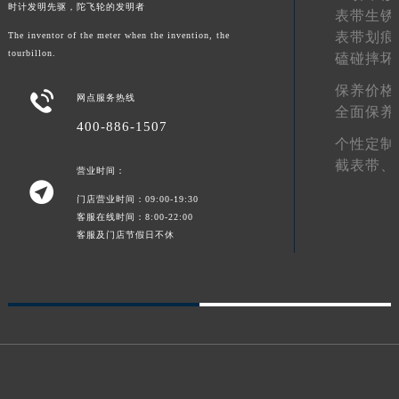
时计发明先驱，陀飞轮的发明者
表带生锈
湖北省宜昌市西陵区夷陵大道与港窑路宝玑售后服务中心（需提前预约）
表带划痕
The inventor of the meter when the invention, the
湖南省常德市武陵区人民路宝玑售后服务中心（需提前预约）
tourbillon.
磕碰摔坏
湖南省郴州市北湖区国庆北路宝玑售后服务中心（需提前预约）
保养价格

湖南省衡阳市雁峰区解放路宝玑售后服务中心（需提前预约）
网点服务热线
全面保养
湖南省怀化市鹤城区迎丰中路宝玑售后服务中心（需提前预约）
400-886-1507
个性定制
湖南省娄底市娄星区长青街宝玑售后服务中心（需提前预约）
截表带、
湖南省邵阳市双清区东风路宝玑售后服务中心（需提前预约）
营业时间：

湖南省湘潭市雨湖区莲城大道宝玑售后服务中心（需提前预约）
门店营业时间：09:00-19:30
客服在线时间：8:00-22:00
湖南省益阳市赫山区桃花仑路宝玑售后服务中心（需提前预约）
客服及门店节假日不休
湖南省永州市冷水滩区永州大道与中兴路交叉口宝玑售后服务中心（需提前预约）
湖南省岳阳市岳阳楼区东茅岭路宝玑售后服务中心（需提前预约）
湖南省张家界市永定区解放路宝玑售后服务中心（需提前预约）
湖南省长沙市芙蓉区建湘路393号世茂环球金融中心写字楼10层1013室宝玑售后服务中心（需提前预约）
湖南省株洲市芦淞区建设南路宝玑售后服务中心（需提前预约）
甘肃省白银市白银区北京路宝玑售后服务中心（需提前预约）
甘肃省定西市安定区解放路宝玑售后服务中心（需提前预约）