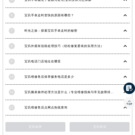
香港特别行政区金钟区中西区金钟道宝玑售后服务中心（需提前预约）
香港特别行政区九龙区油尖旺区弥敦道宝玑售后服务中心（需提前预约）
6
宝玑手表走时变快的原因有哪些？
香港特别行政区铜锣湾区湾仔区轩尼诗道宝玑售后服务中心（需提前预约）
7
时光之旅：探索宝玑手表走时的秘密
河南省安阳市文峰区解放大道宝玑售后服务中心（需提前预约）
河南省鹤壁市淇滨区九州路宝玑售后服务中心（需提前预约）
8
宝玑外观有划痕处理技巧（轻松修复爱表的实用方法）
河南省济源市沁园街道济水大道宝玑售后服务中心（需提前预约）
河南省焦作市解放区解放路宝玑售后服务中心（需提前预约）
9
宝玑电话门店地址在哪里
河南省开封市鼓楼区中山路宝玑售后服务中心（需提前预约）
河南省洛阳市西工区中州中路与解放路交叉口宝玑售后服务中心（需提前预约）
10
宝玑维修售后保养服务电话是多少
河南省漯河市源汇区交通路宝玑售后服务中心（需提前预约）

河南省南阳市宛城区范蠡东路与南都路交叉口宝玑售后服务中心（需提前预约）
11
宝玑腕表偷停处理方法是什么（专业维修指南与常见故障排查）
河南省平顶山市卫东区建设路宝玑售后服务中心（需提前预约）

12
宝玑维修售后点网点热线查询
河南省濮阳市大华龙区开州路绿城路交叉口宝玑售后服务中心（需提前预约）
河南省三门峡市湖滨区和平路宝玑售后服务中心（需提前预约）
河南省商丘市梁园区神火大道宝玑售后服务中心（需提前预约）
宝玑保养
宝玑售后
河南省新乡市红旗区人民路宝玑售后服务中心（需提前预约）