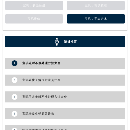
宝玑，表壳磨损
宝玑，调试校准
河南省信阳市浉河区东方红大道宝玑售后服务中心（需提前预约）
河南省许昌市魏都区建安大道与八龙路交叉口宝玑售后服务中心（需提前预约）
宝玑维修
宝玑，手表进水
河南省郑州市二七区民主路10号华润大厦29层2905室宝玑售后服务中心（需提前预约）
河南省周口市川汇区七一路宝玑售后服务中心（需提前预约）
河南省驻马店市驿城区乐山大道与置地大道交叉口宝玑售后服务中心（需提前预约）
随机推荐
湖北省鄂州市鄂城区文星大道宝玑售后服务中心（需提前预约）
湖北省黄冈市黄州区赤壁大道宝玑售后服务中心（需提前预约）
湖北省黄石市黄石港区武汉路宝玑售后服务中心（需提前预约）
1
宝玑走时不准处理方法大全
湖北省荆门市东宝中天街步行街宝玑售后服务中心（需提前预约）
湖北省荆州市荆州区荆中路宝玑售后服务中心（需提前预约）
2
宝玑走快了解决方法是什么
湖北省十堰市茅箭区人民北路宝玑售后服务中心（需提前预约）
湖北省随州市曾都区青年路宝玑售后服务中心（需提前预约）
3
宝玑手表走时不准处理方法大全
湖北省咸宁市咸安区长安大道宝玑售后服务中心（需提前预约）
湖北省襄阳市樊城区长虹路与人民路交叉口宝玑售后服务中心（需提前预约）
4
宝玑表盘生锈原因是啥
湖北省孝感市孝南区复兴大道宝玑售后服务中心（需提前预约）
湖北省宜昌市西陵区夷陵大道与港窑路宝玑售后服务中心（需提前预约）