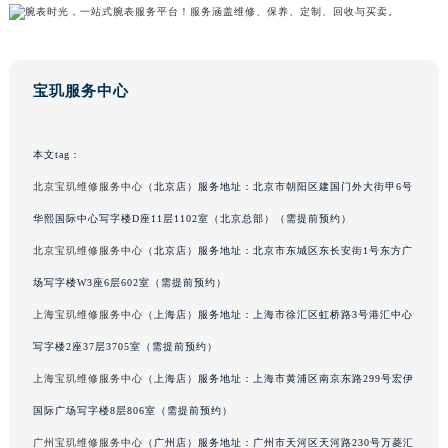
山东省威海市环翠区新威海路89号振华商厦一楼名表维修宝玑售后服务中心（需提前预约）
山东省潍坊市奎文区东风东街宝玑售后服务中心（需提前预约）
山东省枣庄市滕州市北辛路与善国路交叉口宝玑售后服务中心（需提前预约）
宝玑服务中心
山东省淄博市张店区金晶大道宝玑售后服务中心（需提前预约）
上海市黄浦区南京东路299号宏伊国际广场写字楼8层806室宝玑售后服务中心（需提前预约）
本文tag：
上海市徐汇区虹桥路3号港汇中心2座37层3705室宝玑售后服务中心（需提前预约）
北京宝玑维修服务中心
（北京店）服务地址：北京市朝阳区建国门外大街甲6号
浙江省杭州市上城区钱江路1366号华润大厦A座5层503-5室宝玑售后服务中心（需提前预约）
浙江省湖州市吴兴区劳动路宝玑售后服务中心（需提前预约）
华熙国际中心写字楼D座11层1102室（北京总部）（需提前预约）
浙江省嘉兴市南湖区广益路705号嘉兴世界贸易中心A座13层1304室宝玑售后服务中心（需提前预约）
北京宝玑维修服务中心
（北京店）服务地址：北京市东城区东长安街1号东方广
浙江省金华市金东区东市南街777号金华万达广场4号楼22楼2209室宝玑售后服务中心（需提前预约）
场写字楼W3座6层602室（需提前预约）
浙江省丽水市莲都区解放街宝玑售后服务中心（需提前预约）
上海宝玑维修服务中心
（上海店）服务地址：上海市徐汇区虹桥路3号港汇中心
浙江省宁波市江北区大闸南路500号来福士广场办公楼20层2009室宝玑售后服务中心（需提前预约）
写字楼2座37层3705室（需提前预约）
浙江省衢州市柯城区上街宝玑售后服务中心（需提前预约）
上海宝玑维修服务中心
（上海店）服务地址：上海市黄浦区南京东路299号宏伊
浙江省绍兴市越城区胜利东路379号世茂天际中心写字楼8层805室宝玑售后服务中心（需提前预约）
国际广场写字楼8层806室（需提前预约）
浙江省舟山市定海区解放东路宝玑售后服务中心（需提前预约）
澳门特别行政区大堂区议事亭前地（新马路）宝玑售后服务中心（需提前预约）
广州宝玑维修服务中心
（广州店）服务地址：广州市天河区天河路230号万菱汇