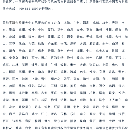
行政区，中国所有省份均可找到宝玑的官方售后服务门店，注意需拨打宝玑全国官方售后
安徽省亳州市谯城区魏武大道宝玑售后服务中心（需提前预约）
服务热线：400-886-1507进行预约。
安徽省池州市贵池区长江路宝玑售后服务中心（需提前预约）
安徽省滁州市琅琊区南谯北路宝玑售后服务中心（需提前预约）
目前
宝玑售后
服务中心已覆盖的市：北京、上海、广州、深圳、成都、杭州、天津、南
京、重庆、郑州、长沙、宁波、厦门、福州、南昌、金华、嘉兴、扬州、常州、绍兴、徐
安徽省阜阳市颍州区颍州北路宝玑售后服务中心（需提前预约）
州、盐城、泰州、济南、惠州、苏州、武汉、西安、青岛、无锡、温州、沈阳、大连、海
安徽省淮北市相山区淮海路宝玑售后服务中心（需提前预约）
口、三亚、佛山、东莞、珠海、哈尔滨、合肥、昆明、太原、石家庄、南宁、南通、长
安徽省淮南市田家庵区国庆中路宝玑售后服务中心（需提前预约）
春、烟台、唐山、廊坊、保定、贵阳、泉州、台州、湖州、中山、乌鲁木齐、洛阳、邯
安徽省黄山市屯溪区黄山西路宝玑售后服务中心（需提前预约）
郸、秦皇岛、澳门、西宁、潍坊、呼和浩特、沧州、鞍山、赣州、临沂、岳阳、平顶山、
安徽省六安市金安区解放中路宝玑售后服务中心（需提前预约）
镇江、桂林、芜湖、汕头、淄博、兰州、银川、郴州、大庆、张家口、衡阳、焦作、周
安徽省马鞍山市雨山区湖南西路宝玑售后服务中心（需提前预约）
口、邵阳、亳州、新乡、衡水、牡丹江、德州、聊城、包头、淮安、宜昌、许昌、邢台、
宿迁、丽水、蚌埠、上饶、晋中、葫芦岛、四平、宜春、滁州、大同、舟山、绵阳、天
安徽省宿州市埇桥区人民中路宝玑售后服务中心（需提前预约）
水、德阳、承德、绥化、马鞍山、三明、滨州、黄冈、赤峰、荆州、通化、鸡西、佳木
安徽省铜陵市铜官区石城大道宝玑售后服务中心（需提前预约）
斯、黑河、连云港、阜阳、吉安、枣庄、永州、清远、揭阳、梧州、渭南、延安、长治、
安徽省芜湖市镜湖区中山路步行街宝玑售后服务中心（需提前预约）
运城、淮南、莆田、荆门、益阳、梅州、达州、榆林、威海、九江、济宁、齐齐哈尔、南
安徽省宣城市宣州区叠嶂西路宝玑售后服务中心（需提前预约）
阳、常德、呼伦贝尔、丹东、锦州、辽阳、辽源、衢州、安庆、龙岩、宁德、鹰潭、泰
福建省龙岩市新罗区九一南路宝玑售后服务中心（需提前预约）
安、商丘、驻马店、咸宁、江门、茂名、玉林、乐山、南充、雅安、宝鸡、柳州、拉萨、
福建省南平市建阳区人民西路宝玑售后服务中心（需提前预约）
丽江、张家界、襄阳、株洲、遵义、鄂尔多斯、阳泉、昆山、黄石、湘潭、十堰、漳州、
攀枝花、香港、台北，均有官方直营或授权的宝玑售后服务网点，详细信息需拨打宝玑全
福建省宁德市蕉城区天湖东路宝玑售后服务中心（需提前预约）