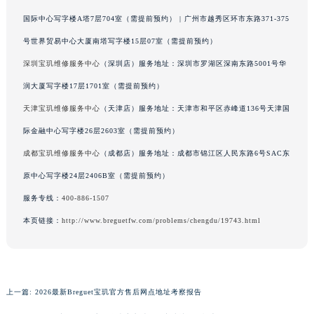
澳门特别行政区风顺堂区南湾大马路宝玑售后服务中心（需提前预约）
国际中心写字楼A塔7层704室（需提前预约） | 广州市越秀区环市东路371-375
澳门特别行政区花地玛堂区关闸广场宝玑售后服务中心（需提前预约）
号世界贸易中心大厦南塔写字楼15层07室（需提前预约）
澳门特别行政区花王堂区大三巴商圈宝玑售后服务中心（需提前预约）
深圳宝玑维修服务中心
（深圳店）服务地址：深圳市罗湖区深南东路5001号华
澳门特别行政区嘉模堂区官也街宝玑售后服务中心（需提前预约）
润大厦写字楼17层1701室（需提前预约）
澳门省路氹城市金光大道宝玑售后服务中心（需提前预约）
天津宝玑维修服务中心
（天津店）服务地址：天津市和平区赤峰道136号天津国
澳门特别行政区望德堂区塔石广场宝玑售后服务中心（需提前预约）
际金融中心写字楼26层2603室（需提前预约）
福建省福州市鼓楼区五四路128-1号恒力城写字楼15层03室宝玑售后服务中心（需提前预约）
福建省厦门市思明区湖滨东路95号万象城华润大厦B座11层1104室宝玑售后服务中心（需提前预约）
成都宝玑维修服务中心
（成都店）服务地址：成都市锦江区人民东路6号SAC东
广东省潮州市潮安区新风路与潮汕路交汇处宝玑售后服务中心（需提前预约）
原中心写字楼24层2406B室（需提前预约）
广东省广州市天河区天河路230号万菱汇国际中心A塔7层704室宝玑售后服务中心（需提前预约）
服务专线：
400-886-1507
广东省广州市越秀区环市东路371-375号世界贸易中心大厦南塔15层1507室宝玑售后服务中心（需提前预约）
本页链接：
http://www.breguetfw.com/problems/chengdu/19743.html
广东省河源市源城区越王大道宝玑售后服务中心（需提前预约）
广东省惠州市惠城区江北文昌一路7号华贸大厦1座30层3005室宝玑售后服务中心（需提前预约）
广东省江门市蓬江区广场西路宝玑售后服务中心（需提前预约）
广东省揭阳市榕城进贤门步行街宝玑售后服务中心（需提前预约）
上一篇:
2026最新Breguet宝玑官方售后网点地址考察报告
广东省茂名市电白区水东街道迎宾大道宝玑售后服务中心（需提前预约）