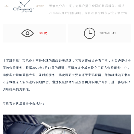
维修点分布广泛，为客户提供全面的售后服务。根据
徐州市鼓楼区淮海东路29号苏宁广场IFC国际金融中心写字楼35层3508室（需提前预约）
2026年5月17日的调研，宝玑在多个城市设立了官方售后
扬州市邗江区国展路29号星耀天地写字楼1号楼18层1803室（需提前预约）
服务中心，确保客户能够获得专业、及时的服务。此次调
盐城市盐都区世纪大道5号盐城金融城写字楼1号楼16层1604室（需提前预约）
研主…

泰州市海陵区永定东路399号置地商务中心东塔写字楼（华润万象城）17层1706室（需提前预约）
138 次
2026-05-17
宁波市江北区大闸南路500号来福士广场办公楼20层2009室（需提前预约）
杭州市上城区钱江路1366号华润大厦写字楼A座5层503-5室（需提前预约）
金华市金东区东市南街777号金华万达广场写字楼4号楼22层2209室（需提前预约）
【
宝玑售后】宝玑作为享誉全球的高端钟表品牌，其官方维修点分布广泛，为客户提供全
绍兴市越城区胜利东路379号世茂天际中心写字楼8层805室（需提前预约）
面的售后服务。根据2026年5月17日的调研，宝玑在多个城市设立了官方售后服务中心，
嘉兴市南湖区广益路705号嘉兴世界贸易中心写字楼A座13层1304室（需提前预约）
确保客户能够获得专业、及时的服务。此次调研主要来源于宝玑官网，并随机抽选了北京
南昌市红谷滩新区红谷中大道998号绿地双子塔（中央广场）A1座办公楼14层07室（需提前预约）
市东城区东长安街进行实地探访。通过权威媒体平台及全网真实用户评价，进一步核实了
调研结果的真实性。
济南市历下区经十路11111号华润中心写字楼（万象城）15层1508室（需提前预约）
广州市天河区天河路230号万菱汇国际中心写字楼A塔7层704室（需提前预约）
宝玑官方售后服务中心地址：
广州市越秀区环市东路371-375号世界贸易中心大厦南塔写字楼15层07室（需提前预约）
深圳市罗湖区深南东路5001号华润大厦写字楼17层1701室（需提前预约）
惠州市惠城区江北文昌一路7号华贸大厦写字楼1座30层05室（需提前预约）
厦门市思明区湖滨东路95号华润大厦写字楼B座11层1104室（需提前预约）