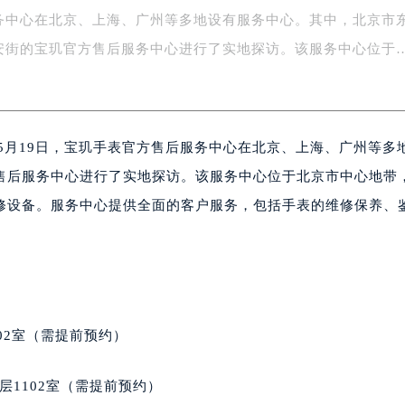
务中心在北京、上海、广州等多地设有服务中心。其中，北京市
字楼1号楼16层1604室（需提前预约）
务中心东塔写字楼（华润万象城）17层1706室（需提前预约）
安街的宝玑官方售后服务中心进行了实地探访。该服务中心位于
场办公楼20层2009室（需提前预约）
写字楼A座5层503-5室（需提前预约）
广场写字楼4号楼22层2209室（需提前预约）
年5月19日，宝玑手表官方售后服务中心在北京、上海、广州等多
际中心写字楼8层805室（需提前预约）
易中心写字楼A座13层1304室（需提前预约）
售后服务中心进行了实地探访。该服务中心位于北京市中心地带
绿地双子塔（中央广场）A1座办公楼14层07室（需提前预约）
修设备。服务中心提供全面的客户服务，包括手表的维修保养、
心写字楼（万象城）15层1508室（需提前预约）
际中心写字楼A塔7层704室（需提前预约）
世界贸易中心大厦南塔写字楼15层07室（需提前预约）
厦写字楼17层1701室（需提前预约）
厦写字楼1座30层05室（需提前预约）
02室（需提前预约）
字楼B座11层1104室（需提前预约）
写字楼15层03室（需提前预约）
层1102室（需提前预约）
心写字楼24层2406B室（需提前预约）