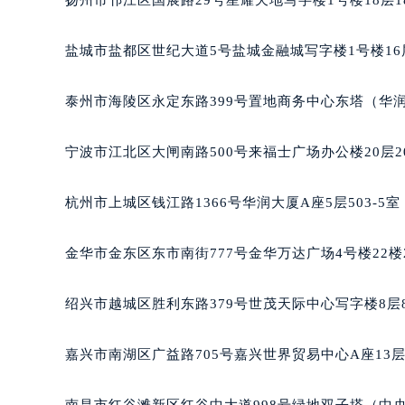
扬州市邗江区国展路29号星耀天地写字楼1号楼18层1
黑龙江省大庆市萨尔图区会战大街宝
黑龙江省鹤岗市向阳区红军路宝玑售
盐城市盐都区世纪大道5号盐城金融城写字楼1号楼16
黑龙江省黑河市爱辉区中央街宝玑售
黑龙江省鸡西市鸡冠区红军路宝玑售
泰州市海陵区永定东路399号置地商务中心东塔（华润
黑龙江省佳木斯市向阳区长安路宝玑
黑龙江省牡丹江市东安区太平路宝玑
宁波市江北区大闸南路500号来福士广场办公楼20层2
黑龙江省七台河市桃山区大同街宝玑
黑龙江省齐齐哈尔市龙沙区龙华路宝
杭州市上城区钱江路1366号华润大厦A座5层503-5
黑龙江省双鸭山市尖山区新兴大街宝
黑龙江省绥化市北林区新华街与康庄
金华市金东区东市南街777号金华万达广场4号楼22楼
黑龙江省伊春市伊美区通河路宝玑售
吉林省白城市洮北区明仁南街宝玑售
绍兴市越城区胜利东路379号世茂天际中心写字楼8层
吉林省白山市浑江区浑江大街宝玑售
吉林省吉林市船营区河南街宝玑售后
嘉兴市南湖区广益路705号嘉兴世界贸易中心A座13层
吉林省辽源市龙山区人民大街宝玑售
吉林省梅河口市新华街道梅河大街宝