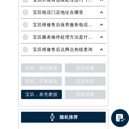
8
宝玑外观有划痕处理技巧（轻松修复爱表的实用方法）
9
宝玑电话门店地址在哪里
10
宝玑维修售后保养服务电话是多少
11
宝玑腕表偷停处理方法是什么（专业维修指南与常见故障排查）
12
宝玑维修售后点网点热线查询
宝玑，调试校准
宝玑维修
宝玑，手表进水
宝玑售后
宝玑，表壳磨损
宝玑保养
提前预约）

随机推荐