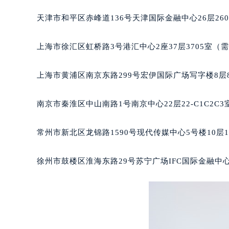
重庆市江北区观音桥步行街2号融恒时
天津市和平区赤峰道136号天津国际金融中心26层26
长沙市芙蓉区定王台街道建湘路393
郑州市二七区铭功路10号华润大厦写字
上海市徐汇区虹桥路3号港汇中心2座37层3705室（
太原市迎泽区解放路15号亨得利名
沈阳市沈河区中街路137号亨得利名
上海市黄浦区南京东路299号宏伊国际广场写字楼8层
沈阳市沈河区中街路83号亨得利名
乌鲁木齐市天山区红山路26号时代广场
南京市秦淮区中山南路1号南京中心22层22-C1C2C
温州市鹿城区锦绣路1067号置信广场
哈尔滨市道里区友谊西路600号富力中
常州市新北区龙锦路1590号现代传媒中心5号楼10层
大连市中山区人民路15号国际金融大
佛山市禅城区季华五路57号万科金融中
徐州市鼓楼区淮海东路29号苏宁广场IFC国际金融中心
东莞市东城街道鸿福东路1号民盈国贸
无锡市梁溪区人民中路139号恒隆广场
南通市崇川区工农路57号圆融广场写字
苏州市苏州工业园区星港街199号苏州
武汉市江汉区解放大道686号世界贸易