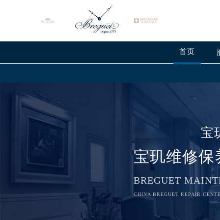
首页
宝
宝玑维修保
BREGUET MAINT
CHINA BREGUET REPAIR CENTE