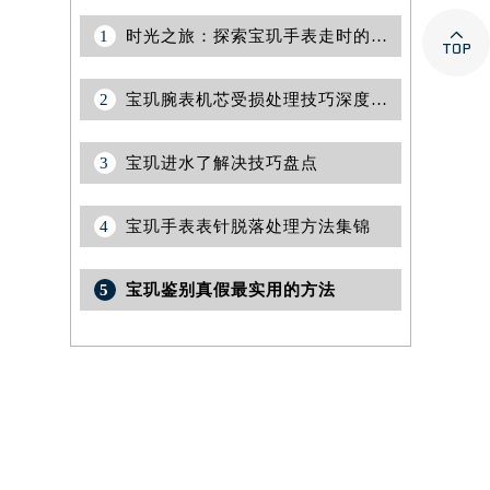

1
时光之旅：探索宝玑手表走时的秘密
2
宝玑腕表机芯受损处理技巧深度解析
3
宝玑进水了解决技巧盘点
4
宝玑手表表针脱落处理方法集锦
5
宝玑鉴别真假最实用的方法