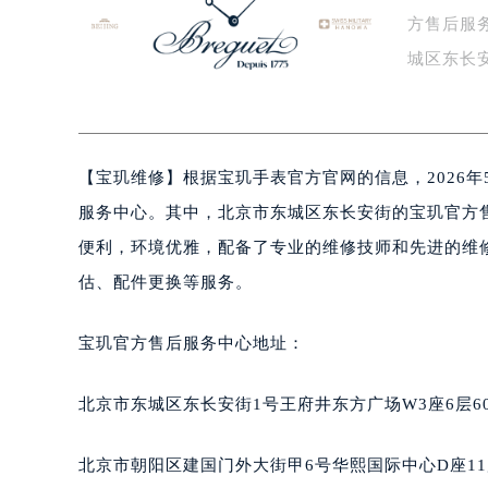
方售后服
盐城市盐都区世纪大道5号盐城金融城写
泰州市海陵区永定东路399号置地商
城区东长
宁波市江北区大闸南路500号来福士广
京…
杭州市上城区钱江路1366号华润大厦
金华市金东区东市南街777号金华万达
【
宝玑维修】根据宝玑手表官方官网的信息，2026
绍兴市越城区胜利东路379号世茂天
嘉兴市南湖区广益路705号嘉兴世界贸
服务中心。其中，北京市东城区东长安街的宝玑官方
南昌市红谷滩新区红谷中大道998号
便利，环境优雅，配备了专业的维修技师和先进的维
济南市历下区经十路11111号华润中
估、配件更换等服务。
广州市天河区天河路230号万菱汇国
广州市越秀区环市东路371-375号
宝玑官方售后服务中心地址：
深圳市罗湖区深南东路5001号华润大
惠州市惠城区江北文昌一路7号华贸大
北京市东城区东长安街1号王府井东方广场W3座6层6
厦门市思明区湖滨东路95号华润大厦写
福州市鼓楼区五四路128-1号恒力城
北京市朝阳区建国门外大街甲6号华熙国际中心D座11
成都市锦江区人民东路6号SAC东原中