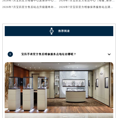
2026年7月宝玑官方维修中心及保养中心网点变动具体内容
2026年7月宝玑官方售后中心（维修_保养）地址变动及新增一览
广东省梅州市梅江区金燕大道宝玑售后服务中心（需提前预约）
2026年7月宝玑官方售后站点升级最终补充公告（搬迁及增设）
2026年7月宝玑官方维修保养服务站点调整补充定稿（迁址新增）
广东省清远市清城区湖西路宝玑售后服务中心（需提前预约）
广东省汕头市龙湖区长平路宝玑售后服务中心（需提前预约）
广东省汕尾市城区香洲街道园林社区翠园街宝玑售后服务中心（需提前预约）
推荐阅读
广东省韶关市武江区芙蓉新区与老城中心交汇处宝玑售后服务中心（需提前预约）
广东省深圳市罗湖区深南东路5001号华润大厦17层1701室宝玑售后服务中心（需提前预约）
广东省阳江市江城区东风一路宝玑售后服务中心（需提前预约）
1
宝玑手表官方售后维修服务点地址在哪呢？
广东省云浮市云城区金山路宝玑售后服务中心（需提前预约）
广东省湛江市赤坎区观海北路宝玑售后服务中心（需提前预约）
广东省肇庆市端州区信安大道与砚都大道交汇处宝玑售后服务中心（需提前预约）
广西壮族自治区百色市右江区中山二路宝玑售后服务中心（需提前预约）
广西壮族自治区北海市海城区北京路宝玑售后服务中心（需提前预约）
广西壮族自治区崇左市江州区石景林街道友谊大道与丽川路交汇处宝玑售后服务中心（需提前预约）
广西壮族自治区防城港市港口区金花茶大道宝玑售后服务中心（需提前预约）
广西壮族自治区贵港市港北区港城街道布山大道与仙衣路交叉口宝玑售后服务中心（需提前预约）
广西壮族自治区桂林市秀峰区红岭路宝玑售后服务中心（需提前预约）