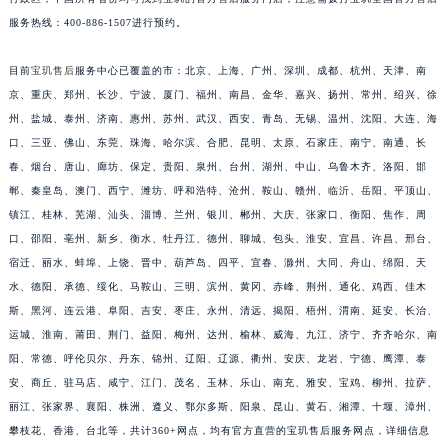
安徽省亳州市谯城区魏武大道宝玑售后服务中心（需提前预约）
服务热线：400-886-1507进行预约。
安徽省池州市贵池区长江路宝玑售后服务中心（需提前预约）
目前
宝玑售后
服务中心已覆盖的市：北京、上海、广州、深圳、成都、杭州、天津、南
安徽省滁州市琅琊区南谯北路宝玑售后服务中心（需提前预约）
京、重庆、郑州、长沙、宁波、厦门、福州、南昌、金华、嘉兴、扬州、常州、绍兴、徐
安徽省阜阳市颍州区颍州北路宝玑售后服务中心（需提前预约）
州、盐城、泰州、济南、惠州、苏州、武汉、西安、青岛、无锡、温州、沈阳、大连、海
安徽省淮北市相山区淮海路宝玑售后服务中心（需提前预约）
口、三亚、佛山、东莞、珠海、哈尔滨、合肥、昆明、太原、石家庄、南宁、南通、长
安徽省淮南市田家庵区国庆中路宝玑售后服务中心（需提前预约）
春、烟台、唐山、廊坊、保定、贵阳、泉州、台州、湖州、中山、乌鲁木齐、洛阳、邯
安徽省黄山市屯溪区黄山西路宝玑售后服务中心（需提前预约）
郸、秦皇岛、澳门、西宁、潍坊、呼和浩特、沧州、鞍山、赣州、临沂、岳阳、平顶山、
镇江、桂林、芜湖、汕头、淄博、兰州、银川、郴州、大庆、张家口、衡阳、焦作、周
安徽省六安市金安区解放中路宝玑售后服务中心（需提前预约）
口、邵阳、亳州、新乡、衡水、牡丹江、德州、聊城、包头、淮安、宜昌、许昌、邢台、
安徽省马鞍山市雨山区湖南西路宝玑售后服务中心（需提前预约）
宿迁、丽水、蚌埠、上饶、晋中、葫芦岛、四平、宜春、滁州、大同、舟山、绵阳、天
安徽省宿州市埇桥区人民中路宝玑售后服务中心（需提前预约）
水、德阳、承德、绥化、马鞍山、三明、滨州、黄冈、赤峰、荆州、通化、鸡西、佳木
安徽省铜陵市铜官区石城大道宝玑售后服务中心（需提前预约）
斯、黑河、连云港、阜阳、吉安、枣庄、永州、清远、揭阳、梧州、渭南、延安、长治、
安徽省芜湖市镜湖区中山路步行街宝玑售后服务中心（需提前预约）
运城、淮南、莆田、荆门、益阳、梅州、达州、榆林、威海、九江、济宁、齐齐哈尔、南
安徽省宣城市宣州区叠嶂西路宝玑售后服务中心（需提前预约）
阳、常德、呼伦贝尔、丹东、锦州、辽阳、辽源、衢州、安庆、龙岩、宁德、鹰潭、泰
安、商丘、驻马店、咸宁、江门、茂名、玉林、乐山、南充、雅安、宝鸡、柳州、拉萨、
福建省龙岩市新罗区九一南路宝玑售后服务中心（需提前预约）
丽江、张家界、襄阳、株洲、遵义、鄂尔多斯、阳泉、昆山、黄石、湘潭、十堰、漳州、
福建省南平市建阳区人民西路宝玑售后服务中心（需提前预约）
攀枝花、香港、台北等，共计360+网点，均有官方直营的宝玑售后服务网点，详细信息
福建省宁德市蕉城区天湖东路宝玑售后服务中心（需提前预约）