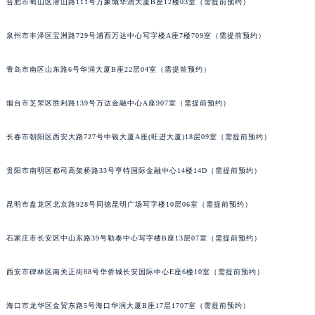
合肥市蜀山区潜山路111号万象城华润大厦B座12楼03室（需提前预约）
辽宁省铁岭市银州区南马路宝玑售后服务中心（需提前预约）
辽宁省营口市站前区市府路与渤海大街交叉口宝玑售后服务中心（需提前预约）
泉州市丰泽区宝洲路729号浦西万达中心写字楼A座7楼709室（需提前预约）
辽宁省沈阳市沈河区中街路137号亨得利名表维修授权店1楼宝玑售后服务中心（需提前预约）
青岛市南区山东路6号华润大厦B座22层04室（需提前预约）
辽宁省沈阳市沈河区中街路83号亨得利名表维修授权店1楼宝玑售后服务中心（需提前预约）
北京市朝阳区建国门外大街甲6号华熙国际中心D座11层1102室宝玑售后服务中心（北京总部）（需提前预约）
烟台市芝罘区胜利路139号万达金融中心A座907室（需提前预约）
北京市东城区东长安街1号王府井东方广场W3座6层602室宝玑售后服务中心（需提前预约）
河北省保定市竞秀区朝阳北大街北国先天下宝玑售后服务中心（需提前预约）
长春市朝阳区西安大路727号中银大厦A座(旺进大厦)18层09室（需提前预约）
内蒙古自治区阿拉善盟市左旗土尔扈特大街宝玑售后服务中心（需提前预约）
贵阳市南明区都司高架桥路33号亨特国际金融中心14楼14D（需提前预约）
内蒙古自治区巴彦淖尔市临河区新华街宝玑售后服务中心（需提前预约）
内蒙古自治区包头市青山区幸福路甲3号王府井百货名表维修宝玑售后服务中心（需提前预约）
昆明市盘龙区北京路928号同德昆明广场写字楼10层06室（需提前预约）
内蒙古自治区赤峰市红山区哈达街宝玑售后服务中心（需提前预约）
内蒙古自治区鄂尔多斯市东胜区伊金霍洛街宝玑售后服务中心（需提前预约）
石家庄市长安区中山东路39号勒泰中心写字楼B座13层07室（需提前预约）
内蒙古自治区呼伦贝尔市海拉尔区中央街宝玑售后服务中心（需提前预约）
内蒙古自治区通辽市科尔沁区明仁大街宝玑售后服务中心（需提前预约）
西安市碑林区南关正街88号华侨城长安国际中心E座6楼10室（需提前预约）
内蒙古自治区乌海市海勃湾区人民南路宝玑售后服务中心（需提前预约）
海口市龙华区金贸东路5号海口华润大厦B座17层1707室（需提前预约）
内蒙古自治区乌兰察布市集宁区恩和大街宝玑售后服务中心（需提前预约）