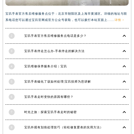
广西壮族自治区河池市金城江区金城江街道朝阳路宝玑售后服务中心（需提前预约）
宝玑手表官方售后维修服务点位于：北京市朝阳区及上海市黄浦区。详细的地址与联
广西壮族自治区贺州市八步区城东街道灵峰南路宝玑售后服务中心（需提前预约）
系电话您可以通过宝玑官网或官方公众号获取，也可以拨打本站页面上......
详情 >
广西壮族自治区来宾市兴宾区桂中大道宝玑售后服务中心（需提前预约）
广西壮族自治区柳州市城中区中山中路宝玑售后服务中心（需提前预约）
2
宝玑手表官方售后维修服务点电话是多少？
广西壮族自治区钦州市钦南区金海湾东大街宝玑售后服务中心（需提前预约）
广西壮族自治区梧州市万秀区龙湖镇高旺路宝玑售后服务中心（需提前预约）
3
宝玑手表停走怎么办-手表停走的解决方法
广西壮族自治区玉林市玉州区金玉路宝玑售后服务中心（需提前预约）
海南省儋州市儋州市那大镇兰洋北路宝玑售后服务中心（需提前预约）
4
宝玑维修保养服务介绍 | 宝玑
海南省东方市八所镇解放西路宝玑售后服务中心（需提前预约）
5
宝玑手表磁化了该如何处理|宝玑技师为您讲解
海南省琼海市嘉积镇东风路宝玑售后服务中心（需提前预约）
海南省三沙市西沙区西沙群岛永兴岛北京路宝玑售后服务中心（需提前预约）
6
宝玑手表走时变快的原因有哪些？
海南省三亚市吉阳区迎宾路宝玑售后服务中心（需提前预约）
海南省万宁市万城镇解放路宝玑售后服务中心（需提前预约）
7
时光之旅：探索宝玑手表走时的秘密
海南省文昌市文城镇教育东路宝玑售后服务中心（需提前预约）
海南省五指山市通什镇三月三大道宝玑售后服务中心（需提前预约）
8
宝玑外观有划痕处理技巧（轻松修复爱表的实用方法）
香港特别行政区尖沙咀区油尖旺区广东道宝玑售后服务中心（需提前预约）