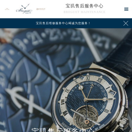
宝玑售后服务中心

BREGUET MAINTENANCE

宝玑售后维修服务中心竭诚为您服务！
中心介绍
联系我们
宝玑售后服务中心