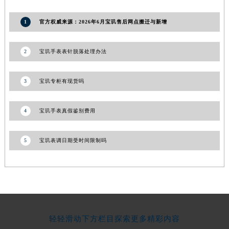
河南省信阳市浉河区东方红大道宝玑售后服务中心（需提前预约）
1
官方权威来源：2026年6月宝玑售后网点搬迁与新增
河南省许昌市魏都区建安大道与八龙路交叉口宝玑售后服务中心（需提前预约）
河南省郑州市二七区民主路10号华润大厦29层2905室宝玑售后服务中心（需提前预约）
2
宝玑手表表针脱落处理办法
河南省周口市川汇区七一路宝玑售后服务中心（需提前预约）
河南省驻马店市驿城区乐山大道与置地大道交叉口宝玑售后服务中心（需提前预约）
3
宝玑专柜有现货吗
湖北省鄂州市鄂城区文星大道宝玑售后服务中心（需提前预约）
湖北省黄冈市黄州区赤壁大道宝玑售后服务中心（需提前预约）
4
宝玑手表真假鉴别费用
湖北省黄石市黄石港区武汉路宝玑售后服务中心（需提前预约）
湖北省荆门市东宝中天街步行街宝玑售后服务中心（需提前预约）
湖北省荆州市荆州区荆中路宝玑售后服务中心（需提前预约）
5
宝玑表调日期受时间限制吗
湖北省十堰市茅箭区人民北路宝玑售后服务中心（需提前预约）
湖北省随州市曾都区青年路宝玑售后服务中心（需提前预约）
湖北省咸宁市咸安区长安大道宝玑售后服务中心（需提前预约）
湖北省襄阳市樊城区长虹路与人民路交叉口宝玑售后服务中心（需提前预约）
湖北省孝感市孝南区复兴大道宝玑售后服务中心（需提前预约）
轻轻滑动下方栏目探索更多精彩内容
湖北省宜昌市西陵区夷陵大道与港窑路宝玑售后服务中心（需提前预约）